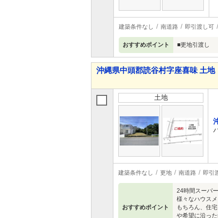
建築条件なし
南道路
即引渡し可
おすすめポイント
■更地引渡し
沖縄県中頭郡読谷村字座喜味 土地
土地
建築条件なし
更地
南道路
即引
24時間スーパ
様々なハウスメ
おすすめポイント
もちろん、住宅
や希望に沿った