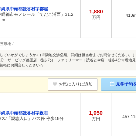
沖縄県中頭郡読谷村字都屋
1,880
沖縄都市モノレール「てだこ浦西」31.2
413
万円
Ｋｍ
整形地
していかがでしょうか♪（※隣地交渉必須。詳細は担当者までお問合せください。）
9分 ザ・ビッグ都屋店…徒歩7分 ファミリーマート読谷とや店…徒歩4分☆現地
気軽にお問合せください☆
見学予約
お気に入りに追加
1,950
沖縄県中頭郡読谷村字親志
457.1
バス/「親志入口」バス停 停歩18分
万円