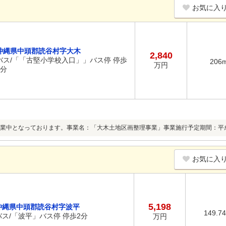
お気に入
沖縄県中頭郡読谷村字大木
2,840
バス/「「古堅小学校入口」」バス停 停歩
206
万円
3分
業中となっております。事業名：「大木土地区画整理事業」事業施行予定期間：平成27
お気に入
5,198
沖縄県中頭郡読谷村字波平
149.7
バス/「波平」バス停 停歩2分
万円