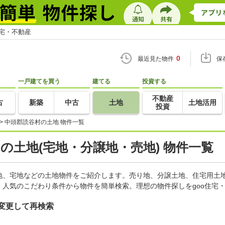
住宅・不動産
0
最近見た物件
保
一戸建てを買う
建てる
投資する
不動産
古
新築
中古
土地
土地活用
投資
>
中頭郡読谷村の土地 物件一覧
)の土地(宅地・分譲地・売地) 物件一覧
地、宅地などの土地物件をご紹介します。売り地、分譲土地、住宅用土地
人気のこだわり条件から物件を簡単検索。理想の物件探しをgoo住宅
変更して再検索