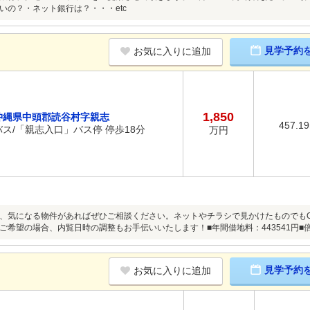
いの？・ネット銀行は？・・・etc
見学予約
お気に入りに追加
1,850
沖縄県中頭郡読谷村字親志
457.1
バス/「親志入口」バス停 停歩18分
万円
、気になる物件があればぜひご相談ください。ネットやチラシで見かけたものでもO
ご希望の場合、内覧日時の調整もお手伝いいたします！■年間借地料：443541円■倍
見学予約
お気に入りに追加