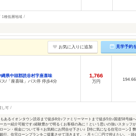
1種低層地域
見学予約
お気に入りに追加
1,766
沖縄県中頭郡読谷村字座喜味
194.6
バス/「座喜味」バス停 停歩4分
万円
渡し可
ーもあるイオンタウン読谷まで徒歩8分♪ファミリーマートまで徒歩5分♪国道58号線
ーカー紹介可能です♪経験豊かで明るくお客様の為に！という思いの強いスタッフ
ローン・税金について等々お気軽にお問合せ下さい♪【特に気になる住宅ローン】
銀行、住宅ローンプランをご提案させて頂きます。・月々〇〇円で抑えたい。・頭