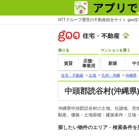
NTTグループ運営の不動産総合サイト goo
借りる
マンションを買う
店舗･
賃貸
新築
中
事業用
住宅・不動産
>
土地
>
九州・沖縄
>
沖縄県
中頭郡読谷村(沖縄県
沖縄県中頭郡読谷村の土地、分譲地、売
動産。価格・土地面積・建築条件・立地・
探したい物件のエリア・検索条件を