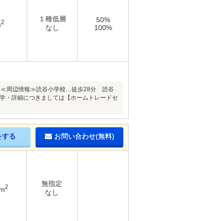
１種低層
50%
2
m
なし
100%
≪周辺情報≫読谷小学校…徒歩28分 読谷
見学・詳細につきましては【ホームトレードセ
をする
お問い合わせ(無料)
無指定
2
1m
なし