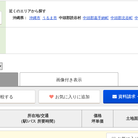
近くのエリアから探す
沖縄県：
沖縄市
うるま市
中頭郡読谷村
中頭郡嘉手納町
中頭郡北谷町
画像付き表示
お気に入りに追加
資料請求
所在地/交通
価格
土地面
（駅/バス 所要時間）
坪単価