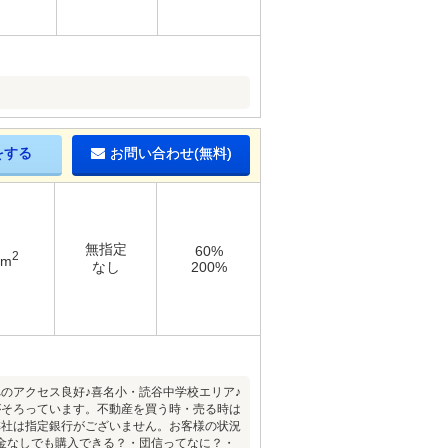
をする
お問い合わせ(無料)
無指定
60%
2
6m
なし
200%
へのアクセス良好♪喜名小・読谷中学校エリア♪
がそろっています。不動産を買う時・売る時は
弊社は指定銀行がございません。お客様の状況
金なしでも購入できる？・団信ってなに？・