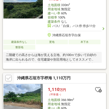
2
土地面積
330m
用途地域
無指定
建ぺい率
60%
容積率
100%
建築条件
なし
バス/「白保」バス停 停歩11分
沖縄県石垣市字白保
建築条件なし
更地
本下水
整形地
二階建ての高さからは海が見える立地、約100ｍで歩いて白砂の
海岸に出られるので、住宅建築や別荘用地としてオススメで
す！・風景地区：B3集落地区 ※１０mの高さ制限あり ・北東側
の舗装道路と敷地に約１ｍの段差があります。 ※下水道接続する
際は、盛土をして高さを合わせるか、 汚水をポンプアップ する設
沖縄県石垣市字桴海 1,110万円
備が必要です。手数料 売買代金の３パーセント＋６万円消費税
別
1,110
万円
（坪単価:-）
2
土地面積
366.98m
用途地域
無指定
建ぺい率
60%