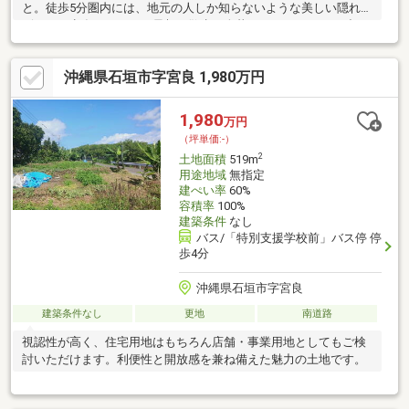
と。徒歩5分圏内には、地元の人しか知らないような美しい隠れ家
ビーチが点在しており、早朝の散歩や夕暮れのサンセットを独り
占めできます。広々とした敷地を活かして、満天の星空の下でバ
ーベキューをしたり、憧れの庭づくりや家庭菜園を始めてみませ
沖縄県石垣市字宮良 1,980万円
んか？・現況有姿渡し ・現況地目が畑の為、契約後、地目変更手
続き完了次第での引き渡しとなります。 ・排水の側溝接続の為、
約50ｍの掘削及び排水管埋設が必要です。
1,980
万円
（坪単価:-）
2
土地面積
519m
用途地域
無指定
建ぺい率
60%
容積率
100%
建築条件
なし
バス/「特別支援学校前」バス停 停
歩4分
沖縄県石垣市字宮良
建築条件なし
更地
南道路
視認性が高く、住宅用地はもちろん店舗・事業用地としてもご検
討いただけます。利便性と開放感を兼ね備えた魅力の土地です。