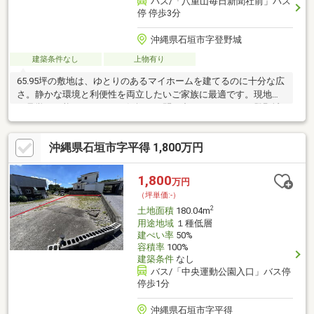
バス/「八重山毎日新聞社前」バス
停 停歩3分
沖縄県石垣市字登野城
建築条件なし
上物有り
65.95坪の敷地は、ゆとりのあるマイホームを建てるのに十分な広
さ。静かな環境と利便性を両立したいご家族に最適です。現地の
ご見学も可能ですので、お気軽にお問い合わせください。登野城
土地区画整理事業地内44街区7画地 、登記簿上面積419平米 仮換
地面積224平米 ※付け保留地31平米あり ※未登記の上物あり（賃貸
沖縄県石垣市字平得 1,800万円
中） ※ 浄化槽設置を要します。
1,800
万円
（坪単価:-）
2
土地面積
180.04m
用途地域
１種低層
建ぺい率
50%
容積率
100%
建築条件
なし
バス/「中央運動公園入口」バス停
停歩1分
沖縄県石垣市字平得