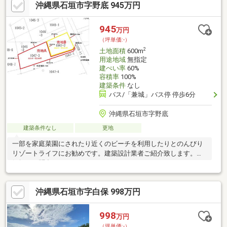
沖縄県石垣市字野底 945万円
945
万円
（坪単価:-）
2
土地面積
600m
用途地域
無指定
建ぺい率
60%
容積率
100%
建築条件
なし
バス/「兼城」バス停 停歩6分
沖縄県石垣市字野底
建築条件なし
更地
一部を家庭菜園にされたり近くのビーチを利用したりとのんびり
リゾートライフにお勧めです。建築設計業者ご紹介致します。お
気軽にお問合せ下さい。
沖縄県石垣市字白保 998万円
998
万円
（坪単価:-）