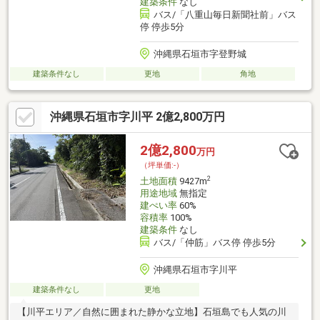
建築条件
なし
バス/「八重山毎日新聞社前」バス
停 停歩5分
沖縄県石垣市字登野城
建築条件なし
更地
角地
沖縄県石垣市字川平 2億2,800万円
2億2,800
万円
（坪単価:-）
2
土地面積
9427m
用途地域
無指定
建ぺい率
60%
容積率
100%
建築条件
なし
バス/「仲筋」バス停 停歩5分
沖縄県石垣市字川平
建築条件なし
更地
【川平エリア／自然に囲まれた静かな立地】石垣島でも人気の川