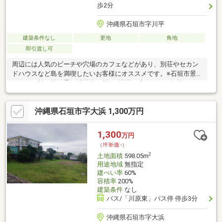
歩2分
沖縄県石垣市字川平
建築条件なし
更地
角地
即引渡し可
周辺には人気のビーチや穴場のカフェなどがあり、別荘やセカン
ドハウスなど島を満喫したいお客様にオススメです。※石垣市景
観条例・川平地域景観地区内（川平2地区）建築に各種規制があり
ます。詳細はお問い合わせ下さい。手数料 売買代金の３パーセ
ント＋６万円消費税別
沖縄県石垣市字大浜 1,300万円
1,300
万円
（坪単価:-）
2
土地面積
598.05m
用途地域
無指定
建ぺい率
60%
容積率
200%
建築条件
なし
バス/「川原東」バス停 停歩3分
沖縄県石垣市字大浜