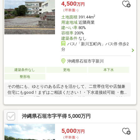
4,500
万円
（坪単価:-）
2
土地面積
391.44m
用途地域
近隣商業
建ぺい率
80%
容積率
200%
建築条件
なし
バス/「新川五町内」バス停 停歩2
分
沖縄県石垣市字新川
建築条件なし
更地
本下水
整形地
その他にも、ゆとりのある広さを活かして、二世帯住宅や店舗兼
住宅にもgood！まずはご相談ください！・下水道接続可能 ・敷
地内に粟石の残置あり ・隣地の植栽が越境しています。 ・当該敷
地には、建物が建っていた履歴があります。
沖縄県石垣市字平得 5,000万円
5,000
万円
（坪単価:-）