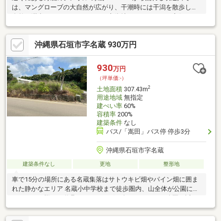
は、マングローブの大自然が広がり、干潮時には干潟を散歩して
自然を満喫することができます。市街地へのアクセスも良好なた
め、別荘としてはもちろん、隠れ家的なカフェやペンションなど
の経営にもオススメです。手数料 売買代金の３パーセント＋６
沖縄県石垣市字名蔵 930万円
万円消費税別
930
万円
（坪単価:-）
2
土地面積
307.43m
用途地域
無指定
建ぺい率
60%
容積率
200%
建築条件
なし
バス/「嵩田」バス停 停歩3分
沖縄県石垣市字名蔵
建築条件なし
更地
整形地
車で15分の場所にある名蔵集落はサトウキビ畑やパイン畑に囲ま
れた静かなエリア 名蔵小中学校まで徒歩圏内、山全体が公園にな
っており、様々な遊具やハイキングを楽しめるバンナ公園も近い
為、静かな環境での子育てを望まれるご家庭には特にオススメし
たい物件です。契約後、地目変更及び分筆予定