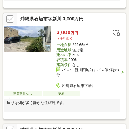
セント＋６万円消費税別
沖縄県石垣市字新川 3,000万円
3,000
万円
（坪単価:-）
2
土地面積
288.65m
用途地域
無指定
建ぺい率
60%
容積率
200%
建築条件
なし
バス/「新川団地前」バス停 停歩8
分
沖縄県石垣市字新川
建築条件なし
更地
周りは畑が多く静かな住環境です。