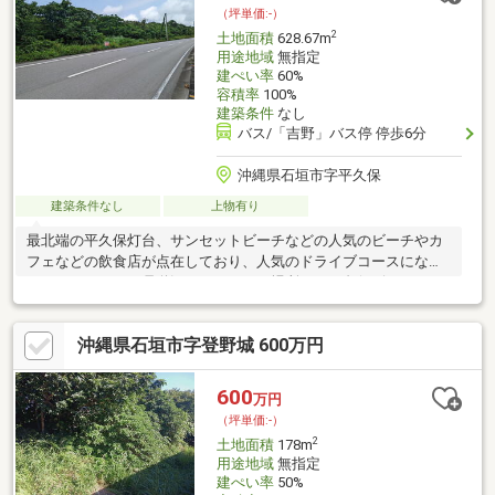
（坪単価:-）
2
土地面積
628.67m
用途地域
無指定
建ぺい率
60%
容積率
100%
建築条件
なし
バス/「吉野」バス停 停歩6分
沖縄県石垣市字平久保
建築条件なし
上物有り
最北端の平久保灯台、サンセットビーチなどの人気のビーチやカ
フェなどの飲食店が点在しており、人気のドライブコースになっ
ております。その県道沿いにあるこの場所は、平久保ビーチまで
650ｍ、石垣最北端の平久保灯台まで約5km、セカンドハウスはも
ちろん、民宿や飲食店にもオススメです。・道路から海側に向か
沖縄県石垣市字登野城 600万円
って全体的に傾斜しています。手数料 売買代金の３パーセント
＋６万円消費税別
600
万円
（坪単価:-）
2
土地面積
178m
用途地域
無指定
建ぺい率
50%