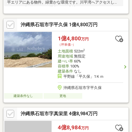
平エリアにある物件。緑豊かな環境です。川平湾へアクセスしや
すく、リゾートライフを満喫できる立地。
沖縄県石垣市字平久保 1億4,800万円
1億4,800
万円
（坪単価:-）
2
土地面積
522m
用途地域
無指定
建ぺい率
60%
容積率
100%
建築条件
なし
平野線「平久保」1Ｋｍ
沖縄県石垣市字平久保
建築条件なし
更地
沖縄県石垣市字真栄里 4億8,984万円
4億8,984
万円