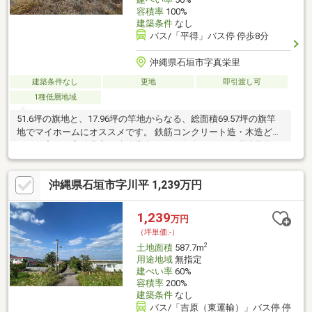
容積率
100%
建築条件
なし
バス/「平得」バス停 停歩8分
沖縄県石垣市字真栄里
建築条件なし
更地
即引渡し可
1種低層地域
51.6坪の旗地と、17.96坪の竿地からなる、総面積69.57坪の旗竿
地でマイホームにオススメです。 鉄筋コンクリート造・木造どち
らの住宅でも実績豊富な建築業者をご紹介致します。 現地見学も
随時承っておりますので、お気軽にお問い合わせください。
沖縄県石垣市字川平 1,239万円
1,239
万円
（坪単価:-）
2
土地面積
587.7m
用途地域
無指定
建ぺい率
60%
容積率
200%
建築条件
なし
バス/「吉原（東運輸）」バス停 停