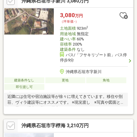
沖縄県石垣市字新川 3,080万円
3,080
万円
（坪単価:-）
2
土地面積
923m
用途地域
無指定
建ぺい率
60%
容積率
200%
建築条件
なし
バス/「フサキリゾート前」バス停
停歩9分
沖縄県石垣市字新川
建築条件なし
更地
角地
即引渡し可
近隣には住宅や宿泊施設等が徐々に増えてきています。移住や別
荘、ヴィラ建設等にオススメです。 ※現況渡し ※写真や図面と現
況が異なる場合は現況を優先します
沖縄県石垣市字桴海 3,210万円