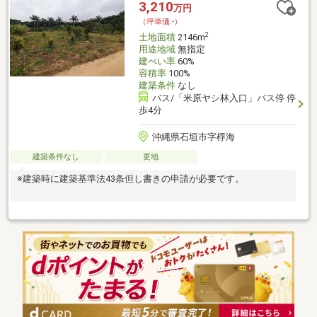
3,210
万円
（坪単価:-）
2
土地面積
2146m
用途地域
無指定
建ぺい率
60%
容積率
100%
建築条件
なし
バス/「米原ヤシ林入口」バス停 停
歩4分
沖縄県石垣市字桴海
建築条件なし
更地
※建築時に建築基準法43条但し書きの申請が必要です。