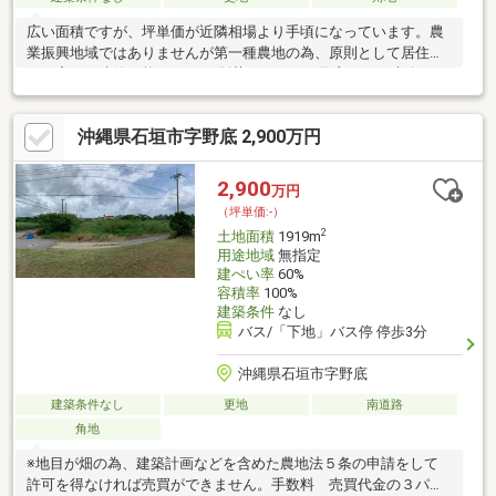
広い面積ですが、坪単価が近隣相場より手頃になっています。農
業振興地域ではありませんが第一種農地の為、原則として居住用
の住宅のみ建築可能です。 （別荘やホテル、民宿などは建築でき
ません）※景観条例により建築に各種制限あり※地目が畑の為、建
築計画などを含めた農地法５条の申請をして許可を得なければ売
沖縄県石垣市字野底 2,900万円
買ができません。※石垣市景観条例・観音堂景観地区内 建築に
各種規制があります。詳細はお問い合わせ下さい。手数料 売買
代金の３パーセント＋６万円消費税別
2,900
万円
（坪単価:-）
2
土地面積
1919m
用途地域
無指定
建ぺい率
60%
容積率
100%
建築条件
なし
バス/「下地」バス停 停歩3分
沖縄県石垣市字野底
建築条件なし
更地
南道路
角地
※地目が畑の為、建築計画などを含めた農地法５条の申請をして
許可を得なければ売買ができません。手数料 売買代金の３パー