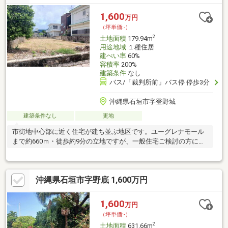
1,600
万円
（坪単価:-）
2
土地面積
179.94m
用途地域
１種住居
建ぺい率
60%
容積率
200%
建築条件
なし
バス/「裁判所前」バス停 停歩3分
沖縄県石垣市字登野城
建築条件なし
更地
市街地中心部に近く住宅が建ち並ぶ地区です。ユーグレナモール
まで約660ｍ・徒歩約9分の立地ですが、一般住宅ご検討の方にも
オススメです。
沖縄県石垣市字野底 1,600万円
1,600
万円
（坪単価:-）
2
土地面積
631.66m