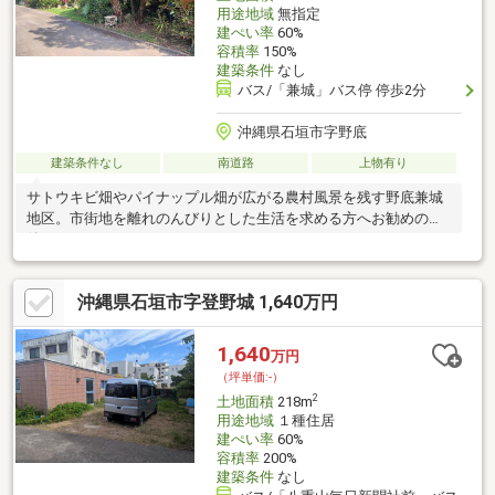
用途地域
無指定
建ぺい率
60%
容積率
150%
建築条件
なし
バス/「兼城」バス停 停歩2分
沖縄県石垣市字野底
建築条件なし
南道路
上物有り
サトウキビ畑やパイナップル畑が広がる農村風景を残す野底兼城
地区。市街地を離れのんびりとした生活を求める方へお勧めの物
件です。
沖縄県石垣市字登野城 1,640万円
1,640
万円
（坪単価:-）
2
土地面積
218m
用途地域
１種住居
建ぺい率
60%
容積率
200%
建築条件
なし