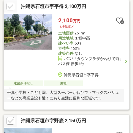
沖縄県石垣市字平得 2,100万円
2,100
万円
（坪単価:-）
2
土地面積
251m
用途地域
１種中高
建ぺい率
60%
容積率
150%
建築条件
なし
バス/「タウンプラザかねひで前」
バス停 停歩4分
沖縄県石垣市字平得
建築条件なし
更地
平真小学校・こども園、大型スーパーかねひで・マックスバリュ
ーなどの商業施設も近くにあり生活に便利な区域です。
沖縄県石垣市字野底 2,150万円