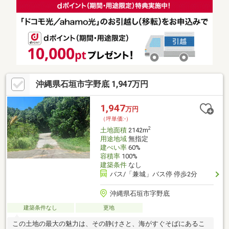
沖縄県石垣市字野底 1,947万円
1,947
万円
（坪単価:-）
2
土地面積
2142m
用途地域
無指定
建ぺい率
60%
容積率
100%
建築条件
なし
バス/「兼城」バス停 停歩2分
沖縄県石垣市字野底
建築条件なし
更地
この土地の最大の魅力は、その静けさと、海がすぐそばにあるこ