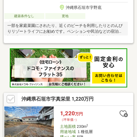
沖縄県石垣市字野底
建築条件なし
更地
一部を家庭菜園にされたり、近くのビーチを利用したりとのんび
りリゾートライフにお勧めです。ペンションや民泊などの宿泊施
設用地としてもご利用出来そうです。建築設計業者ご紹介致しま
すのでお気軽にお問合せ下さい。
沖縄県石垣市字真栄里 1,220万円
1,220
万円
（坪単価:-）
2
土地面積
230m
用途地域
１種低層
建ぺい率
50%