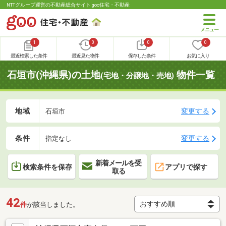
NTTグループ運営の不動産総合サイト goo住宅・不動産
1
0
0
0
最近検索した条件
最近見た物件
保存した条件
お気に入り
石垣市(沖縄県)の土地
物件一覧
(宅地・分譲地・売地)
地域
変更する
石垣市
条件
変更する
指定なし
新着メールを受
検索条件を保存
アプリで探す
取る
42
件
が該当しました。