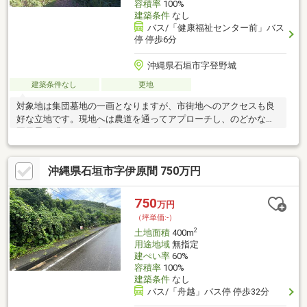
容積率
100%
建築条件
なし
バス/「健康福祉センター前」バス
停 停歩6分
沖縄県石垣市字登野城
建築条件なし
更地
対象地は集団墓地の一画となりますが、市街地へのアクセスも良
好な立地です。現地へは農道を通ってアプローチし、のどかな田
園風景が感じられる趣のあるロケーションとなっています。
沖縄県石垣市字伊原間 750万円
750
万円
（坪単価:-）
2
土地面積
400m
用途地域
無指定
建ぺい率
60%
容積率
100%
建築条件
なし
バス/「舟越」バス停 停歩32分