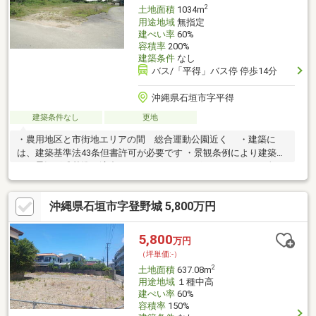
2
土地面積
1034m
用途地域
無指定
建ぺい率
60%
容積率
200%
建築条件
なし
バス/「平得」バス停 停歩14分
沖縄県石垣市字平得
建築条件なし
更地
・農用地区と市街地エリアの間 総合運動公園近く ・建築に
は、建築基準法43条但書許可が必要です ・景観条例により建築物
には景観形成基準に適合するよう しなければなりません。（色・
形や高さ制限13ｍ）
沖縄県石垣市字登野城 5,800万円
5,800
万円
（坪単価:-）
2
土地面積
637.08m
用途地域
１種中高
建ぺい率
60%
容積率
150%