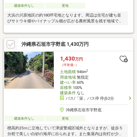
建築条件なし
更地
大浜の川原地区の約180坪宅地となります。周辺は住宅が建ち並
びサトウキ畑やパイナップル畑が広がる農村風景を残す地域で
す。
沖縄県石垣市字野底 1,430万円
1,430
万円
（坪単価:-）
2
土地面積
946m
用途地域
無指定
建ぺい率
60%
容積率
100%
建築条件
なし
バス/「栄」バス停 停歩2分
沖縄県石垣市字野底
建築条件なし
更地
標高約25ｍに立地していて津波警戒区域外となりますが、徒歩５
分程で美しい白砂の海岸に出られます。また集落内は街灯が少な