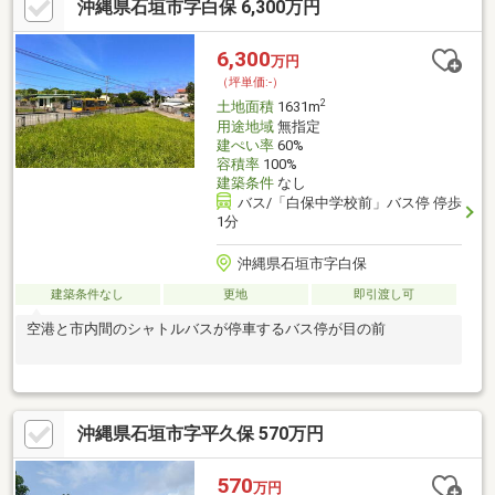
沖縄県石垣市字白保 6,300万円
6,300
万円
（坪単価:-）
2
土地面積
1631m
用途地域
無指定
建ぺい率
60%
容積率
100%
建築条件
なし
バス/「白保中学校前」バス停 停歩
1分
沖縄県石垣市字白保
建築条件なし
更地
即引渡し可
空港と市内間のシャトルバスが停車するバス停が目の前
沖縄県石垣市字平久保 570万円
570
万円