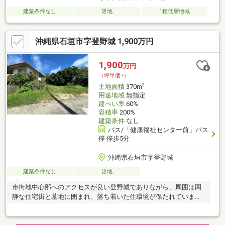
建築条件なし
更地
1種低層地域
沖縄県石垣市字登野城 1,900万円
1,900
万円
（坪単価:-）
2
土地面積
370m
用途地域
無指定
建ぺい率
60%
容積率
200%
建築条件
なし
バス/「健康福祉センター前」バス
停 停歩5分
沖縄県石垣市字登野城
建築条件なし
更地
市街地中心部へのアクセスが良い登野城でありながら、周囲は閑
静な住宅街と墓地に囲まれ、落ち着いた住環境が保たれていま
す。近隣に墓地あり。現地にて環境をご確認下さい。