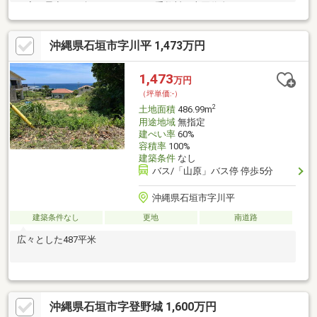
く夜は星空もお楽しみ頂けます。手数料 売買代金の３パーセン
ト＋６万円消費税別
沖縄県石垣市字川平 1,473万円
1,473
万円
（坪単価:-）
2
土地面積
486.99m
用途地域
無指定
建ぺい率
60%
容積率
100%
建築条件
なし
バス/「山原」バス停 停歩5分
沖縄県石垣市字川平
建築条件なし
更地
南道路
広々とした487平米
沖縄県石垣市字登野城 1,600万円