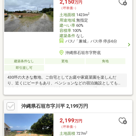
2,150
万円
（坪単価:-）
2
土地面積
1423m
用途地域
無指定
建ぺい率
60%
容積率
100%
建築条件
なし
バス/「兼城」バス停 停歩6分
沖縄県石垣市字野底
建築条件なし
更地
角地
即引渡し可
430坪の大きな敷地、ご自宅としてお庭や家庭菜園を楽しんだ
り、近くにビーチもあり、ペンションなどの宿泊施設としても利
用出来そうです。 2筆での販売です。お気軽にお問い合わせくだ
さい。
沖縄県石垣市字川平 2,199万円
2,199
万円
（坪単価:-）
2
土地面積
727m