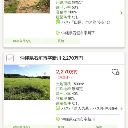
用途地域
無指定
建ぺい率
60%
容積率
100%
建築条件
なし
バス/「山原」バス停 停歩1分
沖縄県石垣市字川平
建築条件なし
更地
沖縄県石垣市字新川 2,270万円
2,270
万円
（坪単価:-）
2
土地面積
1500m
用途地域
無指定
建ぺい率
40%
容積率
80%
建築条件
なし
バス/「唐人の墓」バス停 停歩8分
沖縄県石垣市字新川
建築条件なし
更地
角地