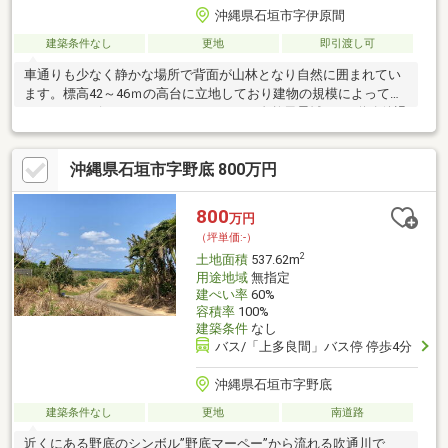
沖縄県石垣市字伊原間
建築条件なし
更地
即引渡し可
車通りも少なく静かな場所で背面が山林となり自然に囲まれてい
ます。標高42～46ｍの高台に立地しており建物の規模によっては
オーシャンビューにもできそうです。・自然風景域A-1 道路後退
5ｍ、隣地後退2ｍ ・前面道路に水道管本管埋設有り ・浄化槽設置
が必要 ・建築プランニングなど設計事務所ご紹介致します。
沖縄県石垣市字野底 800万円
800
万円
（坪単価:-）
2
土地面積
537.62m
用途地域
無指定
建ぺい率
60%
容積率
100%
建築条件
なし
バス/「上多良間」バス停 停歩4分
沖縄県石垣市字野底
建築条件なし
更地
南道路
近くにある野底のシンボル”野底マーペー”から流れる吹通川で