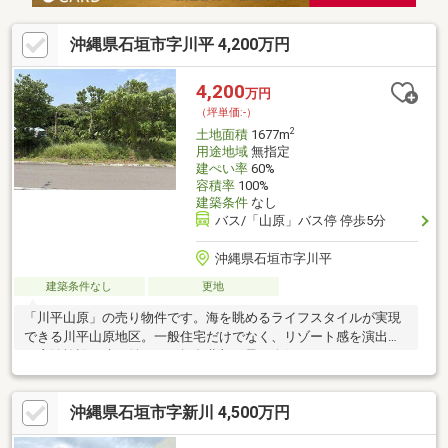
沖縄県石垣市字川平 4,200万円
4,200
万円
（坪単価:-）
2
土地面積
1677m
用途地域
無指定
建ぺい率
60%
容積率
100%
建築条件
なし
バス/「山原」バス停 停歩5分
沖縄県石垣市字川平
建築条件なし
更地
「川平山原」の売り物件です。海を眺めるライフスタイルが実現
できる川平山原地区。一般住宅だけでなく、リゾート感を演出し
た宿泊施設も建ち並ぶ、石垣島北部で最も人気のあるエリアで
す。
沖縄県石垣市字新川 4,500万円