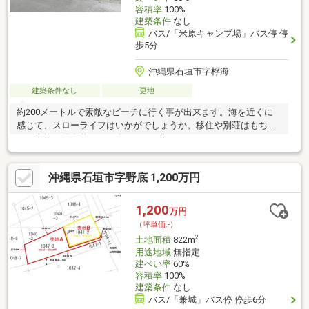
容積率
100%
建築条件
なし
バス/「米原キャンプ場」バス停 停
歩5分
沖縄県石垣市字桴海
建築条件なし
更地
約200メートルで素敵なビーチに行く事が出来ます。海を近くに
感じて、スローライフはいかがでしょうか。移住や別荘はもちろ
ん、家族で田舎暮らしを楽しみたい方にもオススメ♪
沖縄県石垣市字野底 1,200万円
1,200
万円
（坪単価:-）
2
土地面積
822m
用途地域
無指定
建ぺい率
60%
容積率
100%
建築条件
なし
バス/「兼城」バス停 停歩6分