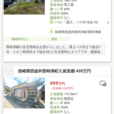
土地面積
168.12m
用途地域
準工業
建ぺい率
60%
容積率
200%
建築条件
なし
バス/「溝川」バス停 停歩7分
長崎県西彼杵郡時津町西時津郷
建築条件なし
更地
西時津郷の住宅用地をお預かりしました。溝上バス停まで徒歩7
分、イオン時津店まで徒歩5分と生活便利なエリアです。建築条件
なしのためご自由にプランニング可能。詳細はお気軽にお問い合
わせください！＜交通アクセス＞●長崎バス「溝上」バス停まで
徒歩7分●JR長与駅まで2.7キロ＜備考＞※現在前面道路を拡張工事
長崎県西彼杵郡時津町久留里郷 499万円
中。7月末頃を完了予定としております。※周辺環境の距離につい
ては経度緯度を用いて計測したものであり、全て概算の距離にな
っております。
499
万円
（坪単価:9.56万円）
2
土地面積
172.56m
用途地域
無指定
建ぺい率
60%
容積率
200%
建築条件
なし