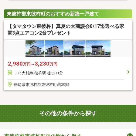
東彼杵郡東彼杵町のおすすめ新築一戸建て
【タマタウン東彼杵】真夏の大商談会8/17迄選べる家
電3点エアコン2台プレゼント
2,980
3,230
万円～
万円
ＪＲ大村線 彼杵駅 徒歩11分
長崎県東彼杵郡東彼杵町蔵本郷
その他の条件から探す