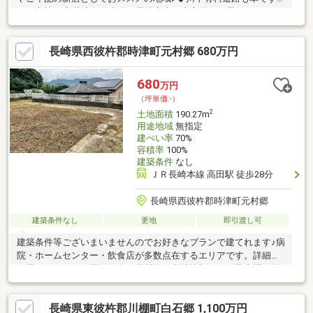
ぐの立地！◆長崎自動車道、長崎市内西山方面への最短ルート
☆◆ラクラク通勤できますね！周辺情報・長与高田郵便局 徒歩
11分・JA長崎せいひ滑石支店 徒歩13分・社会医療法人春回会長
長崎県西彼杵郡時津町元村郷 680万円
崎北病院 徒歩18分・ララコープLaLaなめし 徒歩12分・ファミ
リーマート滑石打坂店 徒歩7分・ドラッグストアモリ滑石店 徒
歩14分
680
万円
（坪単価:-）
2
土地面積
190.27m
用途地域
無指定
建ぺい率
70%
容積率
100%
建築条件
なし
ＪＲ長崎本線 高田駅 徒歩28分
長崎県西彼杵郡時津町元村郷
建築条件なし
更地
即引渡し可
建築条件等ございまいませんのでお好きなプランで建てれます♪病
院・ホームセンター・飲食店が多数点在するエリアです。詳細は
お尋ねください。開発が進む元村郷に土地情報です！駐車場は堀
車庫とはなりますが、高さや広さは大きいサイズも駐車可能で
す。大通りから少し離れた位置になりますので、静かな環境で生
長崎県東彼杵郡川棚町白石郷 1,100万円
活できます！お気軽にお問合せください♪