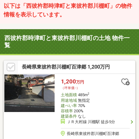
以下は「西彼杵郡時津町と東彼杵郡川棚町」の物件
情報を表示しています。
西彼杵郡時津町と東彼杵郡川棚町の土地 物件一
覧
長崎県東彼杵郡川棚町百津郷 1,200万円
1,200
万円
（坪単価:-）
2
土地面積
485m
用途地域
無指定
建ぺい率
70%
容積率
200%
建築条件
なし
ＪＲ大村線 川棚駅 徒歩5分
長崎県東彼杵郡川棚町百津郷