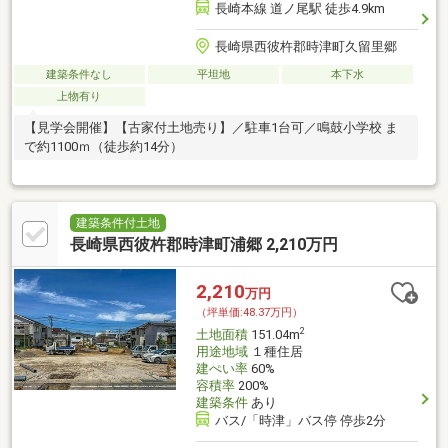
長崎本線 道ノ尾駅 徒歩4.9km
長崎県西彼杵郡時津町久留里郷
建築条件なし
平坦地
本下水
上物有り
【見学会開催】【古家付土地売り】／駐車1台可／鳴鼓小学校 ま
で約1100ｍ（徒歩約14分）
建築条件付土地
長崎県西彼杵郡時津町浦郷 2,210万円
2,210
万円
（坪単価:48.37万円）
2
土地面積
151.04m
用途地域
１種住居
建ぺい率
60%
容積率
200%
建築条件
あり
バス/「時津」バス停 停歩2分