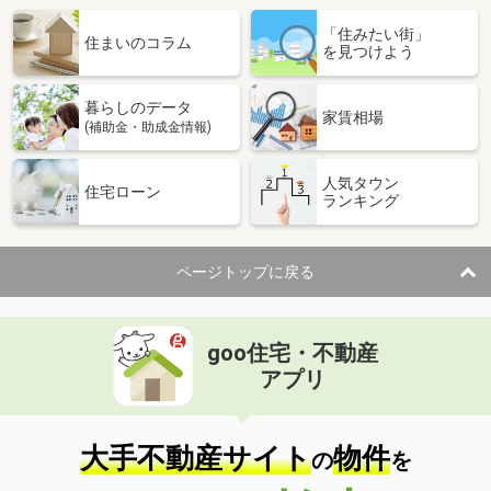
「住みたい街」
住まいのコラム
を見つけよう
暮らしのデータ
家賃相場
(補助金・助成金情報)
人気タウン
住宅ローン
ランキング
ページトップに戻る
goo住宅・不動産
アプリ
大手不動産サイト
物件
の
を