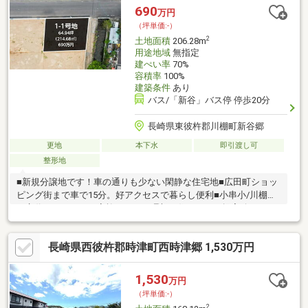
お悩みも、一緒に解決しましょう！正しい知識を持って、賢く、
690
万円
後悔しない家づくりをしましょ
（坪単価:-）
2
土地面積
206.28m
用途地域
無指定
建ぺい率
70%
容積率
100%
建築条件
あり
バス/「新谷」バス停 停歩20分
長崎県東彼杵郡川棚町新谷郷
更地
本下水
即引渡し可
整形地
■新規分譲地です！車の通りも少ない閑静な住宅地■広田町ショッ
ピング街まで車で15分。好アクセスで暮らし便利■小串小/川棚中
～永代ハウスではご家族にあった理想の住まいをご提案致します
～土地案内、間取りご提案、モデルハウス見学会、ライフプラン
セミナーも随時行っております♪～こんなお悩みありませんか？家
長崎県西彼杵郡時津町西時津郷 1,530万円
づくりの「コツ」勉強しましょう～・住宅会社の選び方が分から
ない・家づくりって何から取り組んだらいいの？・家の性能や構
造の知識がゼロ…・住宅ローンや税金、支払いに不安アリ小さな
1,530
万円
お悩みも、一緒に解決しましょう！正しい知識を持って、賢く、
（坪単価:-）
後悔しない家づくりをしましょ
2