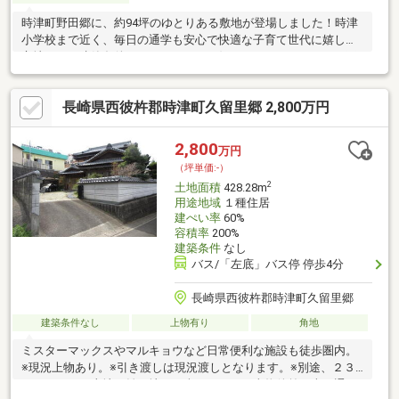
時津町野田郷に、約94坪のゆとりある敷地が登場しました！時津
小学校まで近く、毎日の通学も安心で快適な子育て世代に嬉しい
立地です。建築条件はありません。お好きなハウスメーカーや工
務店でこだわりの住まいを形にしていただけます。通学に安心の
好立地：時津小学校まで近く、登下校も安心なのでお子様を伸び
長崎県西彼杵郡時津町久留里郷 2,800万円
伸びと育てられるエリアです。ゆとりの約94坪で叶える理想の暮
らし：広い敷地を活かした「人気の平屋住宅」や、「バーベキュ
ースペース」、「並列駐車4台」など、多様なプランに対応可能！
2,800
万円
建築条件なし：お好きな建築会社・工務店を選択可能。ご予算や
（坪単価:-）
ライフスタイルに合わせた間取りやデザインを追求できます。
2
土地面積
428.28m
用途地域
１種住居
建ぺい率
60%
容積率
200%
建築条件
なし
バス/「左底」バス停 停歩4分
長崎県西彼杵郡時津町久留里郷
建築条件なし
上物有り
角地
ミスターマックスやマルキョウなど日常便利な施設も徒歩圏内。
※現況上物あり。※引き渡しは現況渡しとなります。※別途、２３
１．２８㎡の土地（雑種地）が含まれます。当物件前は車も通り