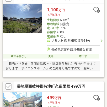
1,100
万円
（坪単価:-）
2
土地面積
608m
用途地域
無指定
建ぺい率
70%
容積率
200%
建築条件
なし
ＪＲ大村線 川棚駅 徒歩33分
長崎県東彼杵郡川棚町白石郷
建築条件なし
更地
本下水
【日当たり良好・前面道路広々・建築条件無し】当社が手掛けて
おります「サイエンスホーム」のご紹介可能ですので、お問い合
わせお待ちしております！
長崎県西彼杵郡時津町久留里郷 499万円
499
万円
（坪単価:-）