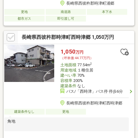
長崎県西彼杵郡時津町浦郷
更地
南道路
本下水
都市ガス
即引渡し可
長崎県西彼杵郡時津町西時津郷 1,050万円
1,050
万円
（坪単価:44.77万円）
2
土地面積
77.54m
用途地域
１種住居
建ぺい率
70%
容積率
200%
建築条件
なし
バス/「西時津」バス停 停歩6分
長崎県西彼杵郡時津町西時津郷
建築条件なし
更地
角地