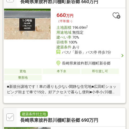
まいをご提案しています。：土地区画整理事業により道路や区画
長崎県東彼杵郡川棚町新谷郷 660万円
が整備された、静かさと利便性を兼ね備えた安心の住環境です
660
万円
（坪単価:-）
2
土地面積
196.69m
用途地域
無指定
建ぺい率
70%
容積率
100%
建築条件
あり
バス/「新谷」バス停 停歩7分
長崎県東彼杵郡川棚町新谷郷
更地
本下水
即引渡し可
整形地
■新規分譲地です！車の通りも少ない閑静な住宅地■広田町ショッ
ピング街まで車で15分。好アクセスで暮らし便利■小串小/川棚中
～永代ハウスではご家族にあった理想の住まいをご提案致します
～土地案内、間取りご提案、モデルハウス見学会、ライフプラン
セミナーも随時行っております♪～こんなお悩みありませんか？家
づくりの「コツ」勉強しましょう～・住宅会社の選び方が分から
建築条件付土地
ない・家づくりって何から取り組んだらいいの？・家の性能や構
長崎県東彼杵郡川棚町新谷郷 690万円
造の知識がゼロ…・住宅ローンや税金、支払いに不安アリ小さな