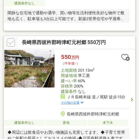
建築条件なし
閑静な住宅地で通勤や通学、買い物等生活利便性良好な物件で敷
地も広く、駐車場も3台以上可能です。新築2世帯住宅や平屋希望
の方にもおススメです。建物は解体更地渡しになります。
長崎県西彼杵郡時津町元村郷 550万円
550
万円
（坪単価:-）
2
土地面積
201.13m
用途地域
準工業
建ぺい率
60%
容積率
200%
建築条件
なし
ＪＲ長崎本線 道ノ尾駅 徒歩15分
その他の交通
長崎県西彼杵郡時津町元村郷
建築条件なし
更地
本下水
◆周辺には飲食店やお買い物施設も充実してます。◆子育て世帯
やご年配の新居としておススメの地域♪◆川平有料道路も車です