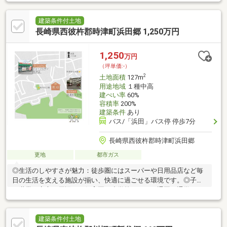
ます♪駐車場スペースも複数台確保可能です。
建築条件付土地
長崎県西彼杵郡時津町浜田郷 1,250万円
1,250
万円
（坪単価:-）
2
土地面積
127m
用途地域
１種中高
建ぺい率
60%
容積率
200%
建築条件
あり
バス/「浜田」バス停 停歩7分
長崎県西彼杵郡時津町浜田郷
更地
都市ガス
◎生活のしやすさが魅力：徒歩圏にはスーパーや日用品店など毎
日の生活を支える施設が揃い、快適に過ごせる環境です。◎子育
て世帯も安心：周辺には保育園や小学校があり、通園・通学もス
ムーズ。子どもたちがのびのび育つエリアです。◎整った街並み
の新しい住宅ゾーン「住む」だけでなく、「日々を楽しむ」場所
へ。当社は、家計にやさしく、暮らし心地の良さを大切にした住
建築条件付土地