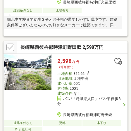
長崎県西彼杵郡時津町久留里郷
建築条件なし
上物有り
鳴北中学校まで徒歩３分とお子様が通学しやすい環境です。建築
条件等ございませんのでお好きなメーカーで建築できます。詳細
につきましてはお気軽にお尋ねください。
長崎県西彼杵郡時津町野田郷 2,598万円
2,598
万円
（坪単価:-）
2
土地面積
312.62m
用途地域
１種中高
建ぺい率
60%
容積率
200%
建築条件
なし
バス/「時津港入口」バス停 停歩8
分
長崎県西彼杵郡時津町野田郷
建築条件なし
更地
本下水
即引渡し可