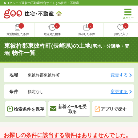
NTTグループ運営の不動産総合サイト goo住宅・不動産
1
0
0
0
最近検索した条件
最近見た物件
保存した条件
お気に入り
東彼杵郡東彼杵町(長崎県)の土地
(宅地・分譲地・売
物件一覧
地)
地域
変更する
東彼杵郡東彼杵町
条件
変更する
指定なし
新着メールを受
検索条件を保存
アプリで探す
取る
お探しの条件に該当する物件はありませんでした。