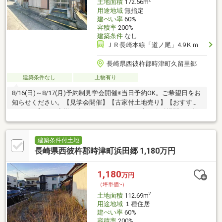
2
土地面積
172.56m
用途地域
無指定
建ぺい率
60%
容積率
200%
建築条件
なし
ＪＲ長崎本線「道ノ尾」4.9Ｋｍ
長崎県西彼杵郡時津町久留里郷
建築条件なし
上物有り
8/16(日)～8/17(月)予約制見学会開催※当日予約OK。ご希望日をお
知らせください。【見学会開催】【古家付土地売り】【おすすめ
ポイント】・お客様に合わせたローンの組み方や金融機関をご提
案。住宅ローンが初めての方でもお気軽にご相談ください【周辺
環境】・鳴鼓小学校 まで約1100ｍ（徒歩約14分）・鳴北中学校ま
で約1100m（徒歩約14分）・エレナ時津店まで約1200m（車約3
建築条件付土地
分）・ファミリーマート時津新開店まで約700ｍ（徒歩約9分）※
長崎県西彼杵郡時津町浜田郷 1,180万円
自社売主物件につき随時内覧可能です。お電話かメールにてご希
望日をお知らせください。
1,180
万円
（坪単価:-）
2
土地面積
112.69m
用途地域
１種住居
建ぺい率
60%
容積率
200%