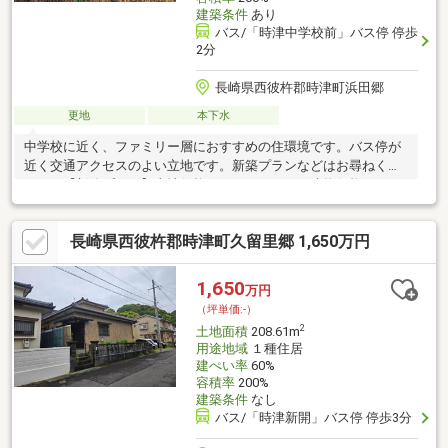
建築条件
あり
バス/「時津中学校前」バス停 停歩
2分
長崎県西彼杵郡時津町浜田郷
更地
本下水
中学校に近く、ファミリー層におすすめの住環境です。バス停が
近く交通アクセスのよい立地です。新築プランなどはお尋ねくだ
さい。【新築プラン】土地価格１，１８０万円、建物価格２，５
８５万円（税込）、付帯工事費１１０万円（税込）、総額３，８
７５万円（税込）※諸経費・外柵工事費は別途必要／木造２階建
長崎県西彼杵郡時津町久留里郷 1,650万円
（延床面積８９．４３㎡）、駐車場２台、
1,650
万円
（坪単価:-）
2
土地面積
208.61m
用途地域
１種住居
建ぺい率
60%
容積率
200%
建築条件
なし
バス/「時津新開」バス停 停歩3分