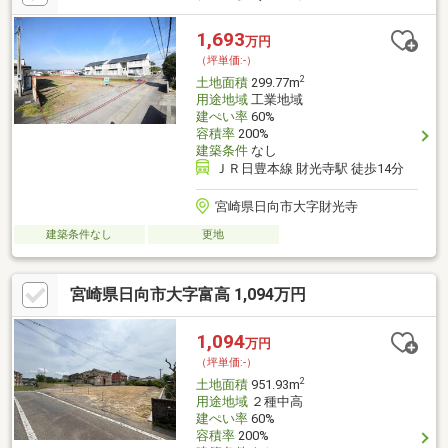
1,693
万円
（坪単価:-）
2
土地面積
299.77m
用途地域
工業地域
建ぺい率
60%
容積率
200%
建築条件
なし
ＪＲ日豊本線 財光寺駅 徒歩14分
宮崎県日向市大字財光寺
建築条件なし
更地
宮崎県日向市大字富高 1,094万円
1,094
万円
（坪単価:-）
2
土地面積
951.93m
用途地域
２種中高
建ぺい率
60%
容積率
200%