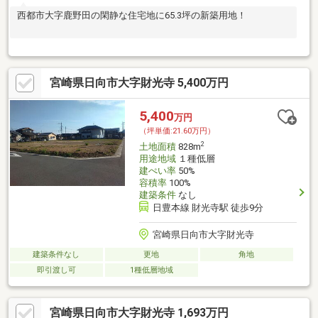
西都市大字鹿野田の閑静な住宅地に65.3坪の新築用地！
宮崎県日向市大字財光寺 5,400万円
5,400
万円
（坪単価:21.60万円）
2
土地面積
828m
用途地域
１種低層
建ぺい率
50%
容積率
100%
建築条件
なし
日豊本線 財光寺駅 徒歩9分
宮崎県日向市大字財光寺
建築条件なし
更地
角地
即引渡し可
1種低層地域
宮崎県日向市大字財光寺 1,693万円