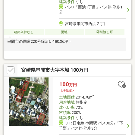
建築条件
なし
バス/「西浜1丁目」バス停 停歩1
分
宮崎県串間市西浜２丁目
建築条件なし
更地
即引渡し可
串間市の国道220号線沿い180.36坪！
宮崎県串間市大字本城 100万円
100
万円
（坪単価:-）
2
土地面積
2014.78m
用途地域
無指定
建ぺい率
70%
容積率
200%
建築条件
なし
ＪＲ日南線 串間駅 バス30分/「下
千野」バス停 停歩3分