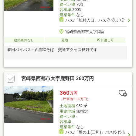
建ぺい率
70%
容積率
200%
建築条件
なし
バス/「旭村入口」バス停 停歩7分
宮崎県西都市大字岡富
建築条件なし
更地
即引渡し可
春田バイパス・西都ICそば、交通アクセス良好です
宮崎県西都市大字鹿野田 360万円
360
万円
（坪単価:1.30万円）
2
土地面積
952m
用途地域
無指定
建ぺい率
-
容積率
-
建築条件
なし
バス/「坂の上(三和)」バス停 停歩