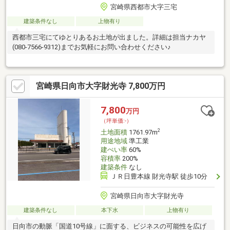
宮崎県西都市大字三宅
建築条件なし
上物有り
西都市三宅にてゆとりあるお土地が出ました。詳細は担当ナカヤ
(080-7566-9312)までお気軽にお問い合わせください♪
宮崎県日向市大字財光寺 7,800万円
7,800
万円
（坪単価:-）
2
土地面積
1761.97m
用途地域
準工業
建ぺい率
60%
容積率
200%
建築条件
なし
ＪＲ日豊本線 財光寺駅 徒歩10分
宮崎県日向市大字財光寺
建築条件なし
本下水
上物有り
日向市の動脈「国道10号線」に面する、ビジネスの可能性を広げ