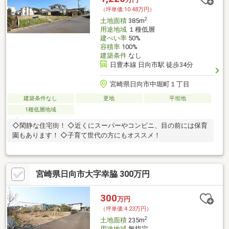
（坪単価:10.48万円）
2
土地面積
385m
用途地域
１種低層
建ぺい率
50%
容積率
100%
建築条件
なし
日豊本線 日向市駅 徒歩34分
宮崎県日向市中堀町１丁目
建築条件なし
更地
平坦地
1種低層地域
◇閑静な住宅街！ ◇近くにスーパーやコンビニ、目の前には保育
園もあります！ ◇子育て世代の方にもオススメ！
宮崎県日向市大字幸脇 300万円
300
万円
（坪単価:4.23万円）
2
土地面積
235m
用途地域
無指定