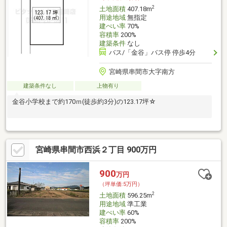
2
土地面積
407.18m
用途地域
無指定
建ぺい率
70%
容積率
200%
建築条件
なし
バス/「金谷」バス停 停歩4分
宮崎県串間市大字南方
建築条件なし
上物有り
金谷小学校まで約170ｍ(徒歩約3分)の123.17坪☆
宮崎県串間市西浜２丁目 900万円
900
万円
（坪単価:5万円）
2
土地面積
596.25m
用途地域
準工業
建ぺい率
60%
容積率
200%