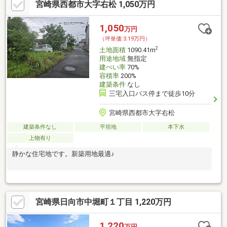
宮崎県西都市大字右松 1,050万円
1,050
万円
（坪単価:3.19万円）
2
土地面積
1090.41m
用途地域
無指定
建ぺい率
70%
容積率
200%
建築条件
なし
三宅入口バス停まで徒歩10分
宮崎県西都市大字右松
建築条件なし
平坦地
本下水
上物有り
静かな住宅地です。新築用地最適♪
宮崎県日向市中堀町１丁目 1,220万円
1,220
万円