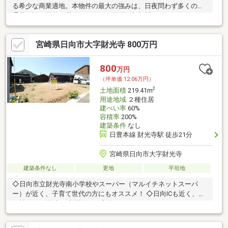
る希少な商業適地。本物件の最大の強みは、日夜問わず多くの交
通量を誇る国道10号線沿いという抜群の視認性です。ロードサイ
ド店舗としての集客力はもちろん、企業の物流拠点やクリニッ
ク、ショールームなど、看板効果を重視するあらゆる事業に最適
宮崎県日向市大字財光寺 800万円
なロケーションです。周辺には商業施設が点在し、相乗効果によ
る集客も期待できるエリア。主要幹線道路へのアクセスもスムー
ズで、物流や従業員の通勤面でも高い利便性を誇ります。日向市
800
万円
内でも「10号線沿い」のまとまった土地は希少性が高く、長期的
（坪単価:12.06万円）
な事業継続を見据えた資産価値も魅力。新たな事業展開として！
2
土地面積
219.41m
用途地域
２種住居
建ぺい率
60%
容積率
200%
建築条件
なし
日豊本線 財光寺駅 徒歩21分
宮崎県日向市大字財光寺
建築条件なし
更地
平坦地
◇日向市立財光寺南小学校やスーパー（マルイチネットスーパ
ー）が近く、子育て世代の方にもオススメ！ ◇日向ICも近く、利
便性のいい地域！ ◇閑静な住宅街！