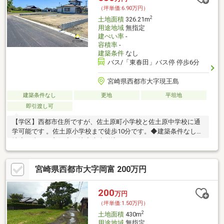
（坪単価:6.90万円）
2
土地面積
326.21m
用途地域
無指定
建ぺい率
-
容積率
-
建築条件
なし
バス/「東春田」バス停 停歩6分
宮崎県西都市大字現王島
建築条件なし
更地
平坦地
即引渡し可
【学区】西都市住所ですが、佐土原町小学校と佐土原中学校に通
学可能です 。佐土原小学校まで徒歩10分です。◆建築条件なし売
地◆日当たり良好◆更地◆上水道込み
宮崎県西都市大字岡富 200万円
200
万円
（坪単価:1.50万円）
2
土地面積
430m
用途地域
無指定