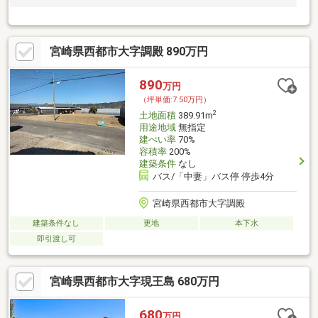
宮崎県西都市大字調殿 890万円
890
万円
（坪単価:7.50万円）
2
土地面積
389.91m
用途地域
無指定
建ぺい率
70%
容積率
200%
建築条件
なし
バス/「中妻」バス停 停歩4分
宮崎県西都市大字調殿
建築条件なし
更地
本下水
即引渡し可
宮崎県西都市大字現王島 680万円
680
万円