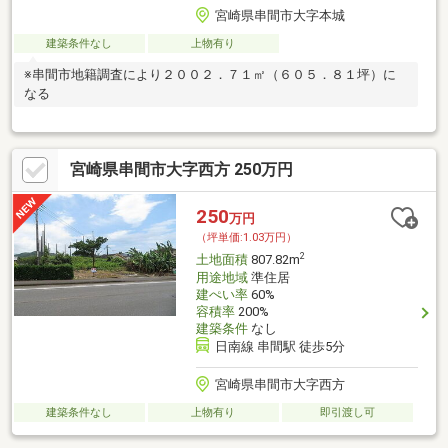
宮崎県串間市大字本城
建築条件なし
上物有り
※串間市地籍調査により２００２．７１㎡（６０５．８１坪）に
なる
宮崎県串間市大字西方 250万円
250
万円
（坪単価:1.03万円）
2
土地面積
807.82m
用途地域
準住居
建ぺい率
60%
容積率
200%
建築条件
なし
日南線 串間駅 徒歩5分
宮崎県串間市大字西方
建築条件なし
上物有り
即引渡し可