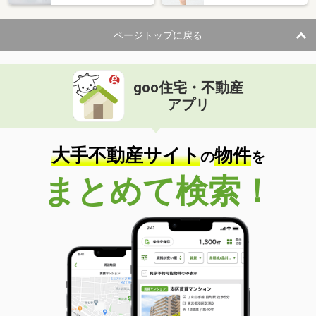
ページトップに戻る
goo住宅・不動産
アプリ
大手不動産サイト
物件
の
を
まとめて検索！