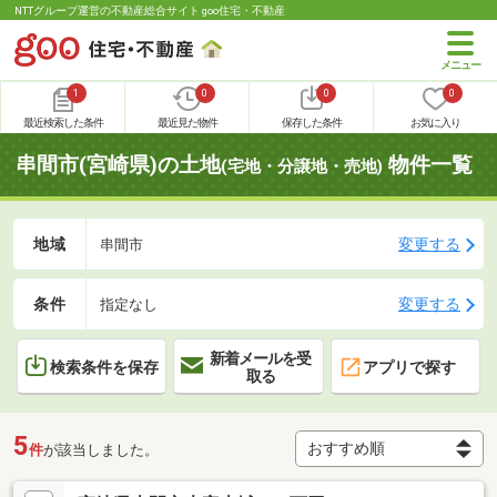
NTTグループ運営の不動産総合サイト goo住宅・不動産
1
0
0
0
最近検索した条件
最近見た物件
保存した条件
お気に入り
串間市(宮崎県)の土地
物件一覧
(宅地・分譲地・売地)
地域
変更する
串間市
条件
変更する
指定なし
新着メールを受
検索条件を保存
アプリで探す
取る
5
件
が該当しました。