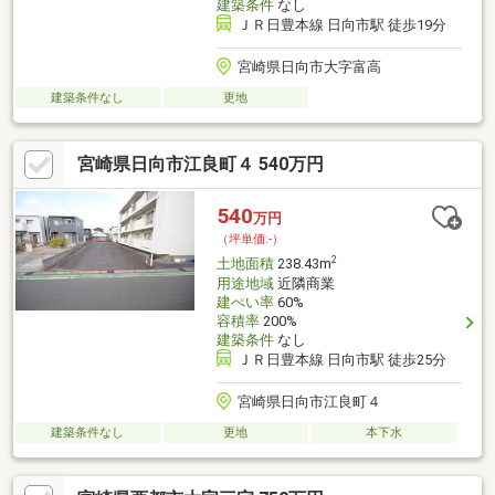
建築条件
なし
ＪＲ日豊本線 日向市駅 徒歩19分
宮崎県日向市大字富高
建築条件なし
更地
宮崎県日向市江良町４ 540万円
540
万円
（坪単価:-）
2
土地面積
238.43m
用途地域
近隣商業
建ぺい率
60%
容積率
200%
建築条件
なし
ＪＲ日豊本線 日向市駅 徒歩25分
宮崎県日向市江良町４
建築条件なし
更地
本下水