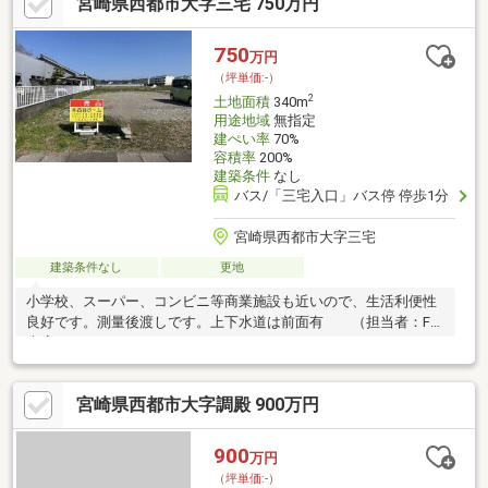
宮崎県西都市大字三宅 750万円
750
万円
（坪単価:-）
2
土地面積
340m
用途地域
無指定
建ぺい率
70%
容積率
200%
建築条件
なし
バス/「三宅入口」バス停 停歩1分
宮崎県西都市大字三宅
建築条件なし
更地
小学校、スーパー、コンビニ等商業施設も近いので、生活利便性
良好です。測量後渡しです。上下水道は前面有 （担当者：F
本店）
宮崎県西都市大字調殿 900万円
900
万円
（坪単価:-）