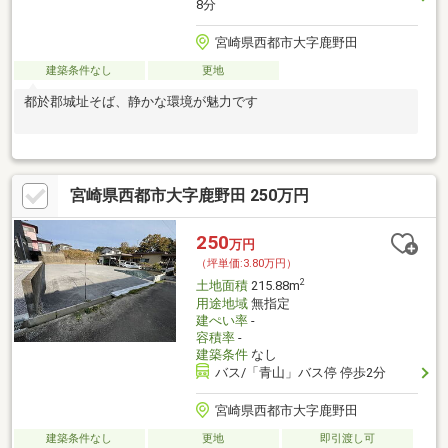
8分
宮崎県西都市大字鹿野田
建築条件なし
更地
都於郡城址そば、静かな環境が魅力です
宮崎県西都市大字鹿野田 250万円
250
万円
（坪単価:3.80万円）
2
土地面積
215.88m
用途地域
無指定
建ぺい率
-
容積率
-
建築条件
なし
バス/「青山」バス停 停歩2分
宮崎県西都市大字鹿野田
建築条件なし
更地
即引渡し可