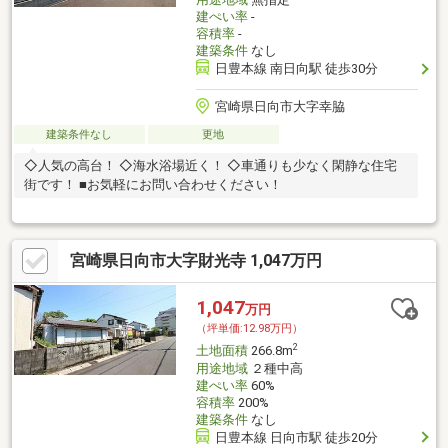
建ぺい率
-
容積率
-
建築条件
なし
日豊本線 南日向駅 徒歩30分
宮崎県日向市大字幸脇
建築条件なし
更地
◇人気の高台！ ◇海水浴場近く！ ◇車通りも少なく閑静な住宅
街です！ ■お気軽にお問い合わせください！
宮崎県日向市大字財光寺 1,047万円
1,047
万円
（坪単価:12.98万円）
2
土地面積
266.8m
用途地域
２種中高
建ぺい率
60%
容積率
200%
建築条件
なし
日豊本線 日向市駅 徒歩20分