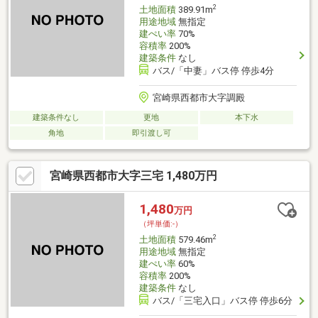
2
土地面積
389.91m
用途地域
無指定
建ぺい率
70%
容積率
200%
建築条件
なし
バス/「中妻」バス停 停歩4分
宮崎県西都市大字調殿
建築条件なし
更地
本下水
角地
即引渡し可
宮崎県西都市大字三宅 1,480万円
1,480
万円
（坪単価:-）
2
土地面積
579.46m
用途地域
無指定
建ぺい率
60%
容積率
200%
建築条件
なし
バス/「三宅入口」バス停 停歩6分