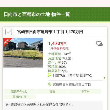
日向市と西都市の土地 物件一覧
宮崎県日向市亀崎東１丁目 1,470万円
1,470
万円
（坪単価:13万円）
2
土地面積
374m
用途地域
準工業
建ぺい率
60%
容積率
200%
建築条件
なし
日豊本線 日向市駅 徒歩26分
宮崎県日向市亀崎東１丁目
建築条件なし
更地
本下水
即引渡し可
6ｍ道路幅の区画整理された閑静な住宅地です。