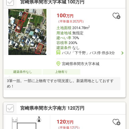
宮崎県串間市大字本城 100万円
100
万円
（坪単価:0.20万円）
2
土地面積
2014.78m
用途地域
無指定
建ぺい率
70%
容積率
200%
建築条件
なし
バス/「下千野」バス停 停歩3分
宮崎県串間市大字本城
建築条件なし
上物有り
3筆一括。一部に上物有ですが現況渡し。新築用地としておすす
め！
宮崎県串間市大字南方 120万円
120
万円
（坪単価:1万円）