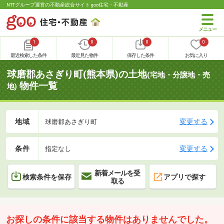
NTTグループ運営の不動産総合サイト goo住宅・不動産
1
0
0
0
最近検索した条件
最近見た物件
保存した条件
お気に入り
球磨郡あさぎり町(熊本県)の土地
(宅地・分譲地・売
物件一覧
地)
地域
変更する
球磨郡あさぎり町
条件
変更する
指定なし
新着メールを受
検索条件を保存
アプリで探す
取る
お探しの条件に該当する物件はありませんでした。