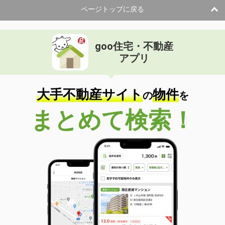
ページトップに戻る
goo住宅・不動産
アプリ
大手不動産サイト
物件
の
を
まとめて検索！