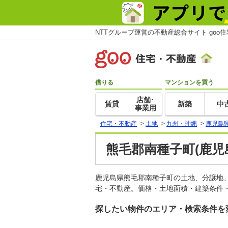
NTTグループ運営の不動産総合サイト goo
借りる
マンションを買う
店舗･
賃貸
新築
中
事業用
住宅・不動産
>
土地
>
九州・沖縄
>
鹿児島
熊毛郡南種子町(鹿児
鹿児島県熊毛郡南種子町の土地、分譲地
宅・不動産。価格・土地面積・建築条件・
探したい物件のエリア・検索条件を