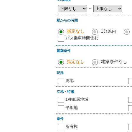
～
駅からの時間
指定なし
1分以内
バス乗車時間含む
建築条件
指定なし
建築条件なし
現況
更地
立地・特徴
1種低層地域
平坦地
条件
所有権