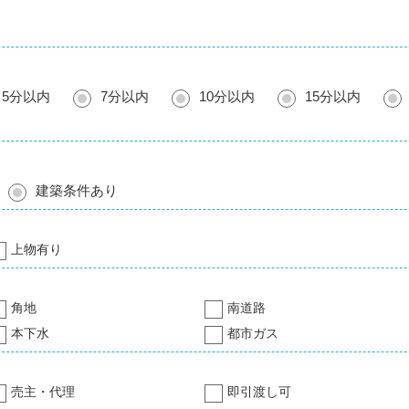
5分以内
7分以内
10分以内
15分以内
建築条件あり
上物有り
角地
南道路
本下水
都市ガス
売主・代理
即引渡し可