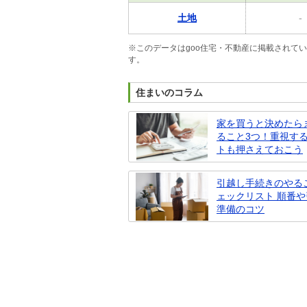
土地
-
※このデータはgoo住宅・不動産に掲載されて
す。
住まいのコラム
家を買うと決めたら
ること3つ！重視す
トも押さえておこう
引越し手続きのやる
ェックリスト 順番
準備のコツ