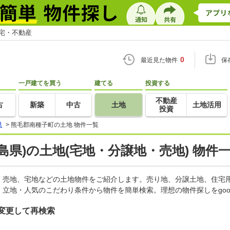
住宅・不動産
0
最近見た物件
保
一戸建てを買う
建てる
投資する
不動産
古
新築
中古
土地
土地活用
投資
県
>
熊毛郡南種子町の土地 物件一覧
島県)の土地(宅地・分譲地・売地) 物件
、売地、宅地などの土地物件をご紹介します。売り地、分譲土地、住宅用
立地・人気のこだわり条件から物件を簡単検索。理想の物件探しをgo
変更して再検索