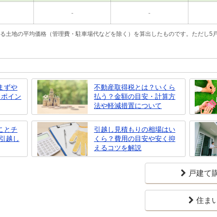
-
-
いる土地の平均価格（管理費・駐車場代などを除く）を算出したものです。ただし5
まずや
不動産取得税とは？いくら
るポイン
払う？金額の目安・計算方
法や軽減措置について
ことチ
引越し見積もりの相場はい
や引越し
くら？費用の目安や安く抑
えるコツを解説
戸建て
住ま