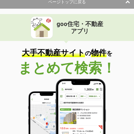
ページトップに戻る
goo住宅・不動産
アプリ
大手不動産サイト
物件
の
を
まとめて検索！