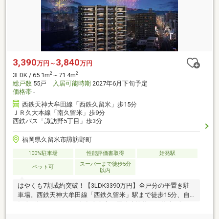
3,390
3,840
万円～
万円
2
2
3LDK / 65.1m
～71.4m
総戸数
55戸
入居可能時期
2027年6月下旬予定
価格帯
-
西鉄天神大牟田線「西鉄久留米」歩15分
ＪＲ久大本線「南久留米」歩9分
西鉄バス「諏訪野5丁目」歩3分
福岡県久留米市諏訪野町
100%駐車場
性能評価書取得
始発駅
スーパーまで徒歩5分
ペット可
以内
はやくも7割成約突破！【3LDK3390万円】全戸分の平置き駐
車場。西鉄天神大牟田線「西鉄久留米」駅まで徒歩15分、自
転車5分（1180m）、久留米市立西国分小学校まで徒歩3分
（220m）。 (注)玄関前ゴミ回収サービス・オール浄水。ZEH-