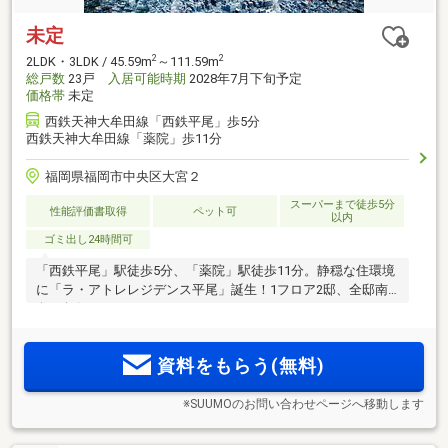
未定
2
2
2LDK・3LDK / 45.59m
～111.59m
総戸数
23戸
入居可能時期
2028年7月下旬予定
価格帯
未定
西鉄天神大牟田線「西鉄平尾」歩5分
西鉄天神大牟田線「薬院」歩11分
福岡県福岡市中央区大宮２
スーパーまで徒歩5分
性能評価書取得
ペット可
以内
ゴミ出し24時間可
「西鉄平尾」駅徒歩5分、「薬院」駅徒歩11分。静穏な住環境
に「ラ・アトレレジデンス平尾」誕生！1フロア2邸、全邸南
向き角住戸。
資料をもらう(無料)
※SUUMOのお問い合わせページへ移動します