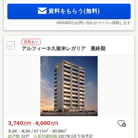
資料をもらう(無料)
※SUUMOのお問い合わせページへ移動します
更新あり
アルフィーネ久留米レガリア 最終期
3,740
4,600
万円・
万円
2
2
3LDK・4LDK / 67.11m
・80.08m
総戸数
32戸
入居可能時期
2027年3月下旬予定