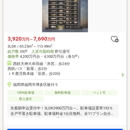
3,920
7,690
万円～
万円
2
2
3LDK / 65.25m
～113.49m
総戸数
39戸
入居可能時期
即引渡可
価格帯
4,200万円台・4,300万円台（各5戸）
西鉄天神大牟田線「井尻」歩24分
西鉄バス「新屋」歩2分
ＪＲ鹿児島本線「笹原」歩20分
福岡県福岡市博多区板付５
100%駐車場
無料駐車場
ペット可
即入居可
先着順申込受付中！3LDK3900万円台～。駐車場設置率153％
全戸平置き駐車場。駐車場料金1台目無料。全11プラン自分に
合った間取りが見つかる。通風採光に優れた南東向き全39
戸。