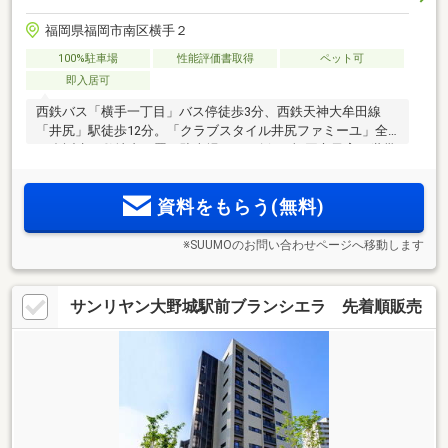
福岡県福岡市南区横手２
100%駐車場
性能評価書取得
ペット可
即入居可
西鉄バス「横手一丁目」バス停徒歩3分、西鉄天神大牟田線
「井尻」駅徒歩12分。「クラブスタイル井尻ファミーユ」全
28邸誕生！敷地内平置き駐車場100％確保。福岡市子育て世帯
市内引越し応援助成金の利用可（一定要件該当者。利用には
条件・制約あり）。「先着5邸 限定」100万円相当家具付き分
資料をもらう(無料)
譲実施中！
※SUUMOのお問い合わせページへ移動します
サンリヤン大野城駅前ブランシエラ 先着順販売