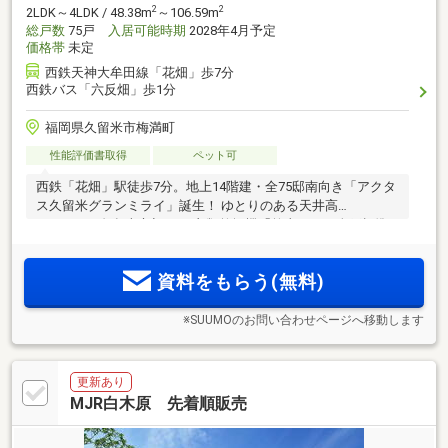
2
2
2LDK～4LDK / 48.38m
～106.59m
総戸数
75戸
入居可能時期
2028年4月予定
価格帯
未定
西鉄天神大牟田線「花畑」歩7分
西鉄バス「六反畑」歩1分
福岡県久留米市梅満町
性能評価書取得
ペット可
西鉄「花畑」駅徒歩7分。地上14階建・全75邸南向き「アクタ
ス久留米グランミライ」誕生！ ゆとりのある天井高
2500mm、久留米市初 ガス衣類乾燥機「乾太くん」全戸標準
採用、省エネ性能に優れたZEH-Orientedマンション。金丸小学
校 徒歩2分（約140m）、諏訪中学校 徒歩14分（約1050m）。
資料をもらう(無料)
※SUUMOのお問い合わせページへ移動します
更新あり
MJR白木原 先着順販売