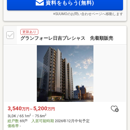
資料をもらう(無料)
※SUUMOのお問い合わせページへ移動します
更新あり
グランフォーレ日吉プレシャス 先着順販売
3,540
5,200
万円～
万円
2
2
3LDK / 65.1m
・75.6m
総戸数
69戸
入居可能時期
2026年12月中旬予定
価格帯
-