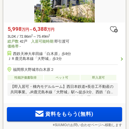
5,998
6,388
万円～
万円
2
2
3LDK / 72.86m
～75.49m
総戸数
42戸
入居可能時期
即引渡可
価格帯
-
西鉄天神大牟田線「白木原」歩8分
ＪＲ鹿児島本線「大野城」歩3分
福岡県大野城市白木原２
性能評価書取得
ペット可
即入居可
【即入居可・棟内モデルルーム】西日本鉄道×長谷工不動産の
共同事業。JR鹿児島本線「大野城」駅へ徒歩3分、西鉄「白木
原」駅へ徒歩8分Wアクセス。敷地内駐車場平置き100％。全
南西向き。変わるライフスタイルにも対応しやすい間取り設
計。
資料をもらう(無料)
※SUUMOのお問い合わせページへ移動します