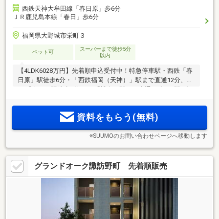
西鉄天神大牟田線「春日原」歩6分
ＪＲ鹿児島本線「春日」歩6分
福岡県大野城市栄町３
スーパーまで徒歩5分
ペット可
以内
【4LDK6028万円】先着順申込受付中！特急停車駅・西鉄「春
日原」駅徒歩6分・「西鉄福岡（天神）」駅まで直通12分、
JR「春日」駅徒歩6分・JR「博多」駅まで直通12分の2駅2路
線利用可能。駅直結型商業施設「レイリア春日原」2026年2月
27日先行オープン。全52邸「ジェイグラン春日原」2026年2月
資料をもらう(無料)
堂々竣工。
※SUUMOのお問い合わせページへ移動します
グランドオーク諏訪野町 先着順販売