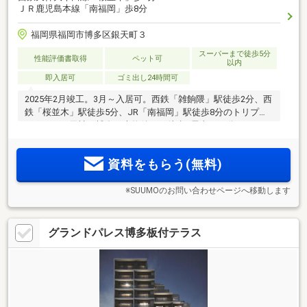
ＪＲ鹿児島本線「南福岡」歩8分
福岡県福岡市博多区銀天町３
スーパーまで徒歩5分
性能評価書取得
ペット可
以内
即入居可
ゴミ出し24時間可
2025年2月竣工。3月～入居可。西鉄「雑餉隈」駅徒歩2分、西
鉄「桜並木」駅徒歩5分、JR「南福岡」駅徒歩8分のトリプル
アクセス。天神・博多へ本物件から徒歩+電車で18分。
資料をもらう(無料)
※SUUMOのお問い合わせページへ移動します
グランドパレス博多板付テラス