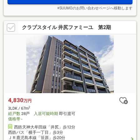
※SUUMOのお問い合わせページへ移動します
クラブスタイル 井尻ファミーユ 第2期
4,830
万円
2
3LDK / 67m
総戸数
28戸
入居可能時期
即引渡可
価格帯
-
西鉄天神大牟田線「井尻」歩12分
西鉄バス「横手一丁目」歩3分
ＪＲ鹿児島本線「笹原」歩20分