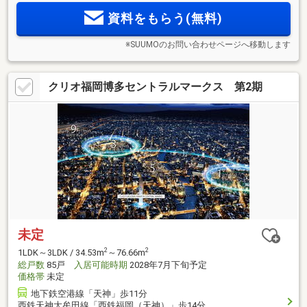
資料をもらう(無料)
※SUUMOのお問い合わせページへ移動します
クリオ福岡博多セントラルマークス 第2期
未定
2
2
1LDK～3LDK / 34.53m
～76.66m
総戸数
85戸
入居可能時期
2028年7月下旬予定
価格帯
未定
地下鉄空港線「天神」歩11分
西鉄天神大牟田線「西鉄福岡（天神）」歩14分