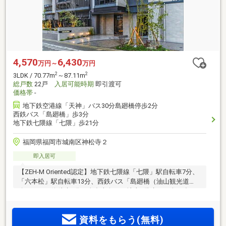
4,570
6,430
万円～
万円
2
2
3LDK / 70.77m
～87.11m
総戸数
22戸
入居可能時期
即引渡可
価格帯
-
地下鉄空港線「天神」バス30分島廻橋停歩2分
西鉄バス「島廻橋」歩3分
地下鉄七隈線「七隈」歩21分
福岡県福岡市城南区神松寺２
即入居可
【ZEH-M Oriented認定】地下鉄七隈線「七隈」駅自転車7分、
「六本松」駅自転車13分、西鉄バス「島廻橋（油山観光道
路）」バス停徒歩3分。全邸南向き、地上8階建て・全22邸！
福岡市子育て世帯市内引越し応援助成金の利用可（一定要件
該当者。利用には条件・制約あり）。先着5邸「100万円相当
資料をもらう(無料)
家具付き分譲」実施中！