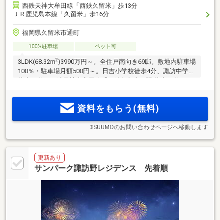
西鉄天神大牟田線「西鉄久留米」歩13分
ＪＲ鹿児島本線「久留米」歩16分
福岡県久留米市通町
100%駐車場
ペット可
2
3LDK(68.32m
)3990万円～。全住戸南向き69邸。敷地内駐車場
100％・駐車場月額500円～。日吉小学校徒歩4分、諏訪中学校
徒歩20分。西鉄天神大牟田線「西鉄久留米」駅 徒歩13分、JR
鹿児島本線「久留米」駅 徒歩16分。天神・博多へのWアクセ
ス。
資料をもらう(無料)
※SUUMOのお問い合わせページへ移動します
更新あり
サンパーク諏訪野レジデンス 先着順