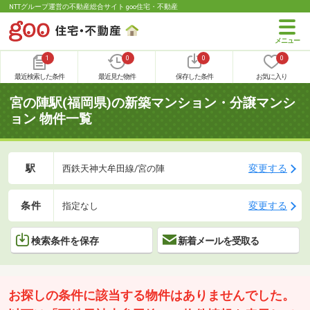
NTTグループ運営の不動産総合サイト goo住宅・不動産
1
0
0
0
最近検索した条件
最近見た物件
保存した条件
お気に入り
宮の陣駅(福岡県)の新築マンション・分譲マンシ
ョン 物件一覧
駅
変更する
西鉄天神大牟田線/宮の陣
条件
変更する
指定なし
検索条件を保存
新着メールを受取る
お探しの条件に該当する物件はありませんでした。