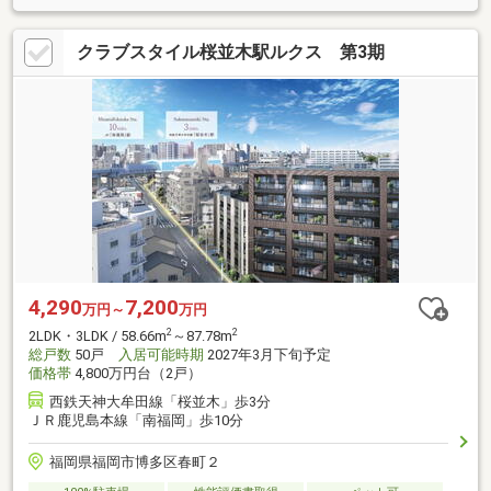
クラブスタイル桜並木駅ルクス 第3期
4,290
7,200
万円～
万円
2
2
2LDK・3LDK / 58.66m
～87.78m
総戸数
50戸
入居可能時期
2027年3月下旬予定
価格帯
4,800万円台（2戸）
西鉄天神大牟田線「桜並木」歩3分
ＪＲ鹿児島本線「南福岡」歩10分
福岡県福岡市博多区春町２