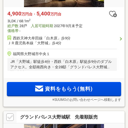
4,900
5,400
万円台・
万円台
2
3LDK / 68.1m
総戸数
28戸
入居可能時期
2027年9月末予定
価格帯
-
西鉄天神大牟田線「白木原」歩9分
ＪＲ鹿児島本線「大野城」歩4分
福岡県大野城市中央１
JR「大野城」駅徒歩4分・西鉄「白木原」駅徒歩9分のダブル
アクセス。全邸南西向き・全28邸「グランドパレス大野城
駅」誕生！
資料をもらう(無料)
※SUUMOのお問い合わせページへ移動します
グランドパレス大野城駅 先着順販売