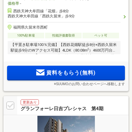
価格帯
-
西鉄天神大牟田線「花畑」歩8分
西鉄天神大牟田線「西鉄久留米」歩9分
福岡県久留米市西町
100%駐車場
性能評価書取得
ペット可
【平置き駐車場100％完備】【西鉄花畑駅徒歩8分×西鉄久留米
2
駅徒歩9分のWアクセス可能】4LDK（80.08m
）4600万円台・
2
3LDK（67.11m
）3700万円台。第一種住居地域ならではの落
ち着きのある住空間。最終期分譲受付中。
資料をもらう(無料)
※SUUMOのお問い合わせページへ移動します
更新あり
グランフォーレ日吉プレシャス 第4期