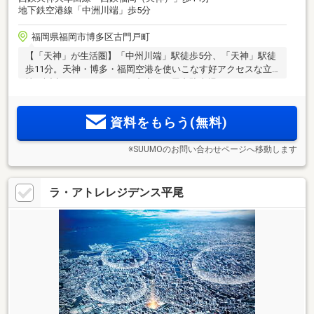
地下鉄空港線「中洲川端」歩5分
福岡県福岡市博多区古門戸町
【「天神」が生活圏】「中州川端」駅徒歩5分、「天神」駅徒
歩11分。天神・博多・福岡空港を使いこなす好アクセスな立
地に誕生。ホテルライクな内廊下、屋内駐車場あり。
資料をもらう(無料)
※SUUMOのお問い合わせページへ移動します
ラ・アトレレジデンス平尾