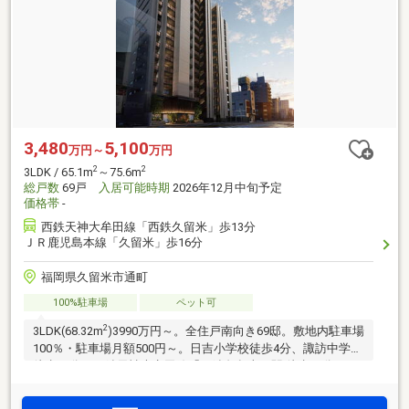
3,480
5,100
万円～
万円
2
2
3LDK / 65.1m
～75.6m
総戸数
69戸
入居可能時期
2026年12月中旬予定
価格帯
-
西鉄天神大牟田線「西鉄久留米」歩13分
ＪＲ鹿児島本線「久留米」歩16分
福岡県久留米市通町
100%駐車場
ペット可
2
3LDK(68.32m
)3990万円～。全住戸南向き69邸。敷地内駐車場
100％・駐車場月額500円～。日吉小学校徒歩4分、諏訪中学校
徒歩20分。西鉄天神大牟田線「西鉄久留米」駅 徒歩13分、JR
鹿児島本線「久留米」駅 徒歩16分。天神・博多へのWアクセ
ス。