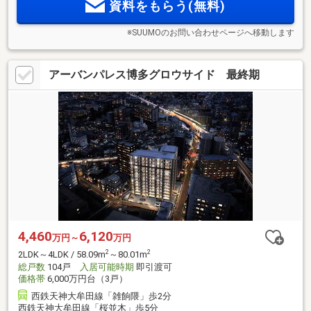
資料をもらう(無料)
※SUUMOのお問い合わせページへ移動します
アーバンパレス博多グロウサイド 最終期
4,460
6,120
万円～
万円
2
2
2LDK～4LDK / 58.09m
～80.01m
総戸数
104戸
入居可能時期
即引渡可
価格帯
6,000万円台（3戸）
西鉄天神大牟田線「雑餉隈」歩2分
西鉄天神大牟田線「桜並木」歩5分