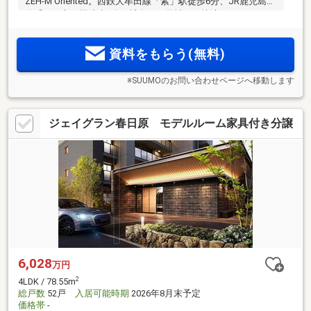
ZEH-M Oriented。西鉄大牟田線「紫」駅徒歩6分、JR鹿児島本
線「二日市」駅徒歩8分の博多へも天神へも快適なWアクセ
ス。イオンモール筑紫野車3分。ゆめタウン筑紫野車4分。二
日市東小学校徒歩5分。
資料をもらう(無料)
※SUUMOのお問い合わせページへ移動します
ジェイグラン春日原 モデルルーム家具付き分譲
6,028
万円
2
4LDK / 78.55m
総戸数
52戸
入居可能時期
2026年8月末予定
価格帯
-