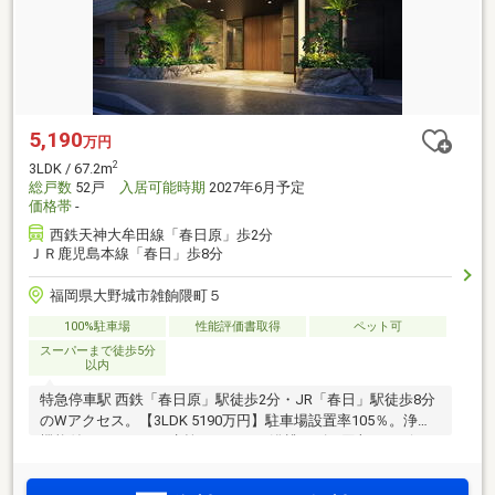
5,190
万円
2
3LDK / 67.2m
総戸数
52戸
入居可能時期
2027年6月予定
価格帯
-
西鉄天神大牟田線「春日原」歩2分
ＪＲ鹿児島本線「春日」歩8分
福岡県大野城市雑餉隈町５
100%駐車場
性能評価書取得
ペット可
スーパーまで徒歩5分
以内
特急停車駅 西鉄「春日原」駅徒歩2分・JR「春日」駅徒歩8分
のWアクセス。【3LDK 5190万円】駐車場設置率105％。浄水
機能付きタッチレス水栓、おそうじ浴槽、ゴミ回収サービス
等のタイパとQOLがあがる充実の設備とサービス。24時間営
業サニー春日原店徒歩3分。