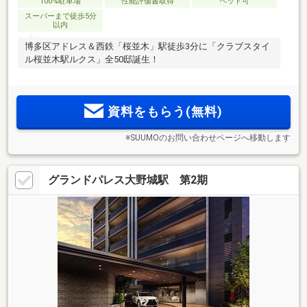
100%駐車場
性能評価書取得
ペット可
スーパーまで徒歩5分
以内
博多区アドレス＆西鉄「桜並木」駅徒歩3分に「クラブスタイ
ル桜並木駅ルクス」全50邸誕生！
資料をもらう(無料)
※SUUMOのお問い合わせページへ移動します
グランドパレス大野城駅 第2期