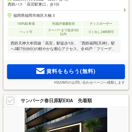
西鉄バス「高宮駅東口」歩1分
福岡県福岡市南区大楠３
100%駐車場
性能評価書取得
ディスポーザー
スーパーまで徒歩5分
ペット可
ゴミ出し24時間可
以内
西鉄天神大牟田線「高宮」駅徒歩1分、「西鉄福岡(天神)」駅
へ3駅7分(6分)の軽やかな都心アクセス。全45戸「フリーディ
ア高宮駅前プレミアム」誕生！
資料をもらう(無料)
※SUUMOのお問い合わせページへ移動します
サンパーク春日原駅EXIA 先着順