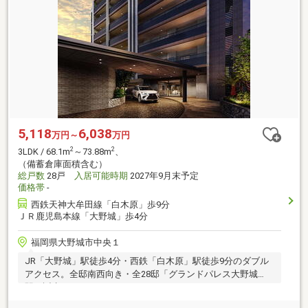
5,118
6,038
万円～
万円
2
2
3LDK / 68.1m
～73.88m
、
（備蓄倉庫面積含む）
総戸数
28戸
入居可能時期
2027年9月末予定
価格帯
-
西鉄天神大牟田線「白木原」歩9分
ＪＲ鹿児島本線「大野城」歩4分
福岡県大野城市中央１
JR「大野城」駅徒歩4分・西鉄「白木原」駅徒歩9分のダブル
アクセス。全邸南西向き・全28邸「グランドパレス大野城
駅」誕生！