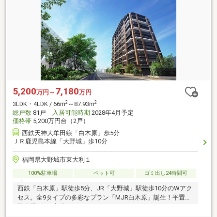
5,200
7,180
万円～
万円
2
2
3LDK・4LDK / 66m
～87.93m
総戸数
81戸
入居可能時期
2028年4月予定
価格帯
5,200万円台（2戸）
西鉄天神大牟田線「白木原」歩5分
ＪＲ鹿児島本線「大野城」歩10分
福岡県大野城市東大利１
100%駐車場
ペット可
ゴミ出し24時間可
西鉄「白木原」駅徒歩5分、JR「大野城」駅徒歩10分のWアク
セス。全9タイプの多彩なプラン「MJR白木原」誕生！平置き
駐車場100％完備。