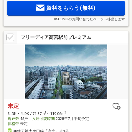
M Orientedで新築分譲マンションならではの豊かな暮らしを実
資料をもらう(無料)
現。ザ・ビッグ徒歩5分。
※SUUMOのお問い合わせページへ移動します
フリーディア高宮駅前プレミアム
未定
2
2
3LDK・4LDK / 71.37m
～119.06m
総戸数
45戸
入居可能時期
2028年7月中旬予定
価格帯
未定
西鉄天神大牟田線「高宮」歩1分