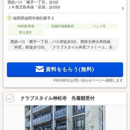
西鉄バス「横手一丁目」歩3分
ＪＲ鹿児島本線「笹原」歩20分
福岡県福岡市南区横手２
100%駐車場
性能評価書取得
ペット可
即入居可
西鉄バス「横手一丁目」バス停徒歩3分、西鉄天神大牟田線
「井尻」駅徒歩12分。「クラブスタイル井尻ファミーユ」全
28邸誕生！敷地内平置き駐車場100％確保。福岡市子育て世帯
市内引越し応援助成金の利用可（一定要件該当者。利用には
条件・制約あり）。「先着5邸 限定」100万円相当家具付き分
資料をもらう(無料)
譲実施中！
※SUUMOのお問い合わせページへ移動します
クラブスタイル神松寺 先着順受付