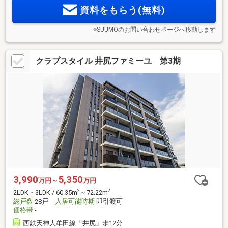
資料をもらう(無料)
※SUUMOのお問い合わせページへ移動します
クラブスタイル 井尻ファミーユ 第3期
3,990
5,350
万円～
万円
2
2
2LDK・3LDK / 60.35m
～72.22m
総戸数
28戸
入居可能時期
即引渡可
価格帯
-
西鉄天神大牟田線「井尻」歩12分