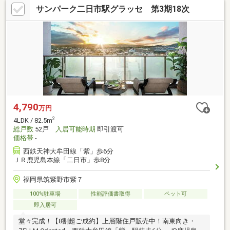
サンパーク二日市駅グラッセ 第3期18次
4,790
万円
2
4LDK / 82.5m
総戸数
52戸
入居可能時期
即引渡可
価格帯
-
西鉄天神大牟田線「紫」歩6分
ＪＲ鹿児島本線「二日市」歩8分
福岡県筑紫野市紫７
100%駐車場
性能評価書取得
ペット可
即入居可
堂々完成！【8割超ご成約】上層階住戸販売中！南東向き・