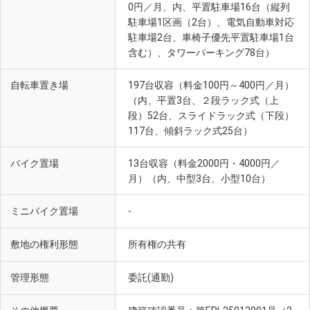
0円／月、内、平置駐車場16台（縦列
駐車場1区画（2台）、電気自動車対応
駐車場2台、車椅子優先平置駐車場1台
含む）、タワーパーキング78台）
自転車置き場
197台収容（料金100円～400円／月）
（内、平置3台、２段ラック式（上
段）52台、スライドラック式（下段）
117台、傾斜ラック式25台）
バイク置場
13台収容（料金2000円・4000円／
月）（内、中型3台、小型10台）
ミニバイク置場
-
敷地の権利形態
所有権の共有
管理形態
委託(通勤)