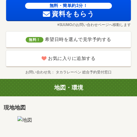
無料・簡単約2分！
タイプ
M
資料をもらう
間取り
3LDK+N+2WIC+SIC
専有面積
2
85m
※SUUMOのお問い合わせページへ移動します
価格
価格未定
希望日時を選んで見学予約する
無料！
お気に入りに追加する
お問い合わせ先
タカラレーベン 総合予約受付窓口
地図・環境
現地地図