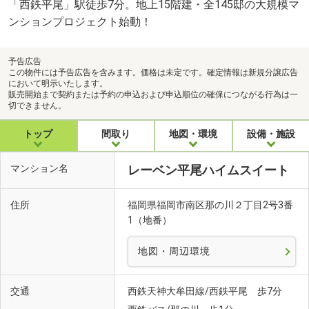
「西鉄平尾」駅徒歩7分。地上15階建・全145邸の大規模マ
ンションプロジェクト始動！
予告広告
この物件には予告広告を含みます。価格は未定です。確定情報は新規分譲広告
において明示いたします。
販売開始まで契約または予約の申込および申込順位の確保につながる行為は一
切できません。
トップ
間取り
地図・環境
設備・施設
マンション名
レーベン平尾ハイムスイート
住所
福岡県福岡市南区那の川２丁目2号3番
1（地番）
地図・周辺環境
交通
西鉄天神大牟田線/西鉄平尾 歩7分