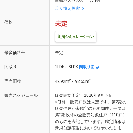
西鉄バス/那の川 歩1分
乗り換え検索
価格
未定
返済シミュレーション
最多価格帯
未定
間取り
1LDK～3LDK
間取り図
2
2
専有面積
42.92m
～92.55m
販売スケジュール
販売開始予定 2026年8月下旬
※価格・販売戸数は未定です。第2期の
販売住戸が未確定のため物件データは
第2期以降の全販売対象住戸（110戸）
のものを表記しています。確定情報は
新規分譲広告において明示いたしま