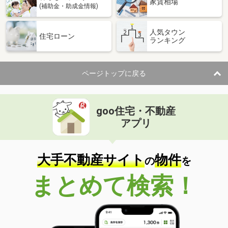
家賃相場
(補助金・助成金情報)
人気タウン
住宅ローン
ランキング
ページトップに戻る
goo住宅・不動産
アプリ
大手不動産サイト
物件
の
を
まとめて検索！