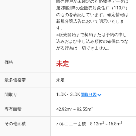
販売住戸が未確定のため物件データは
第2期以降の全販売対象住戸（110戸）
のものを表記しています。確定情報は
新規分譲広告において明示いたしま
す。
※販売開始まで契約または予約の申し
込みおよび申し込み順位の確保につな
がる行為は一切できません。
価格
未定
最多価格帯
未定
間取り
1LDK～3LDK
間取り図
2
2
専有面積
42.92m
～92.55m
2
2
その他面積
バルコニー面積：8.12m
～16.8m