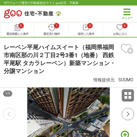
NTTグループ運営の不動産総合サイト goo住宅・不動産
0
1
0
0
最近検索した条件
最近見た物件
保存した条件
お気に入り
レーベン平尾ハイムスイート（福岡県福岡
市南区那の川２丁目2号3番1（地番） 西鉄
平尾駅 タカラレーベン）新築マンション・
分譲マンション
情報提供元
SUUMO
1
/
5