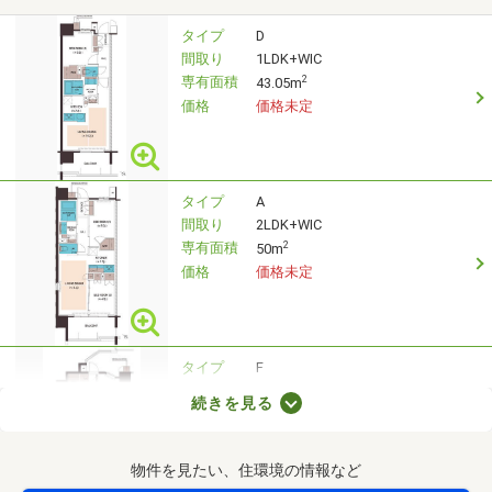
タイプ
D
間取り
1LDK+WIC
専有面積
2
43.05m
価格
価格未定
タイプ
A
間取り
2LDK+WIC
専有面積
2
50m
価格
価格未定
タイプ
F
間取り
3LDK+2WIC+SIC
続きを見る
専有面積
2
70.03m
価格
価格未定
物件を見たい、住環境の情報など