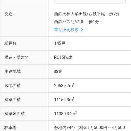
交通
西鉄天神大牟田線/西鉄平尾 歩7分
西鉄バス/那の川 歩1分
乗り換え検索
総戸数
145戸
構造・階建て
RC15階建
用途地域
商業
2
敷地面積
2068.57m
2
建築面積
1115.23m
2
建築延面積
11080.34m
駐車場
敷地内94台（料金1万5000円～3万500