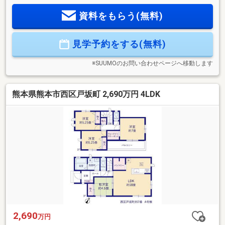
す。採用しているI.D.S工法「木造軸組パネル工法」は、木造
資料をもらう(無料)
軸組工法の設計自由度と構造用合板パネル工法の耐震性の高
さをあわせもった工法で、高い耐震性と一般的な従来工法の
建物に比べ圧倒的な強度を実現しています。また住宅性能評
見学予約をする(無料)
価では6項目で最高等級を取得しています。
※SUUMOのお問い合わせページへ移動します
熊本県熊本市西区戸坂町 2,690万円 4LDK
2,690
万円