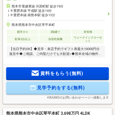
熊本市電健軍線 河原町駅 徒歩19分
ＪＲ豊肥本線 平成駅 徒歩14分
ＪＲ豊肥本線 南熊本駅 徒歩13分
熊本県熊本市中央区琴平本町
都市ガス
2階建て
所有権
ウォークインクローゼ
駐車2台以上
浴室乾燥機
ット
【当日予約OK】◆見学・来店予約でギフト券最大10000円分
進呈中◆ご相談、ご内覧だけでも大歓迎♪◆熊本全域の物件を
ご紹介可能 【新築戸建年間成約数年間120棟超】→新築戸建専
門だからこそできる上手な買い方で最大数百万お得に♪↓当社
が選ばれる3つの理由↓【新築戸建専門だから知識や情報量が
資料をもらう(無料)
豊富】住宅購入は住宅メーカーの裏側を知らないと損するか
も!?上手に買う方法や当社でしか教えられない情報多数！【住
宅ローン承認率80％超】提携銀行多数で実績も豊富。10人中
見学予約をする(無料)
８人がローン審査通過！【安心のアフターサポート体制】メ
ーカーと別で24時間無料アフターサポートで購入後も安心
※SUUMOのお問い合わせページへ移動します
熊本県熊本市中央区琴平本町 3,698万円 4LDK