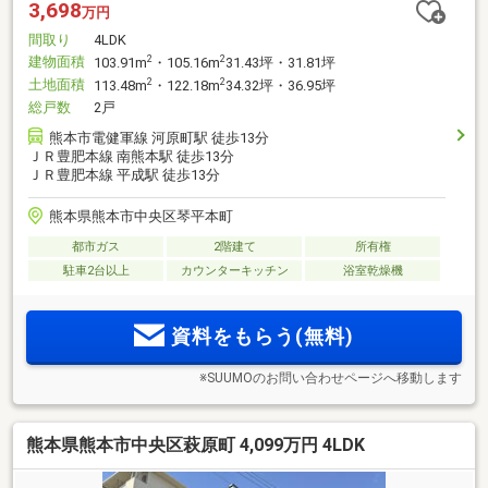
3,698
万円
間取り
4LDK
建物面積
2
2
103.91m
・105.16m
31.43坪・31.81坪
土地面積
2
2
113.48m
・122.18m
34.32坪・36.95坪
総戸数
2戸
熊本市電健軍線 河原町駅 徒歩13分
ＪＲ豊肥本線 南熊本駅 徒歩13分
ＪＲ豊肥本線 平成駅 徒歩13分
熊本県熊本市中央区琴平本町
都市ガス
2階建て
所有権
駐車2台以上
カウンターキッチン
浴室乾燥機
資料をもらう(無料)
※SUUMOのお問い合わせページへ移動します
熊本県熊本市中央区萩原町 4,099万円 4LDK