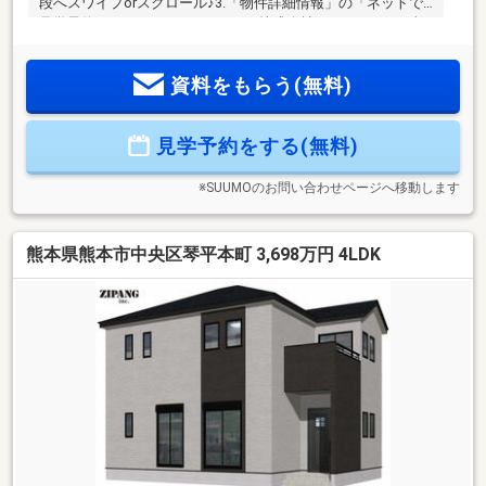
段へスワイプorスクロール♪3.「物件詳細情報」の「ネットで
見学予約できる日程」をチェック♪株式会社よかタウンは、福
岡を中心にこれまで数多くのお客様の家づくりをお手伝いし
てきた会社です。「すべての人に持ち家を。」よかタウンで
資料をもらう(無料)
は出来るだけの妥協をせず、ご満足のいく家づくりをご提案
し、実行したいと考えております。2016年4月に東証一部上場
企業のグループ会社となり、よりお客様に安心してお任せい
見学予約をする(無料)
ただける体制づくりを進めています。
※SUUMOのお問い合わせページへ移動します
熊本県熊本市中央区琴平本町 3,698万円 4LDK