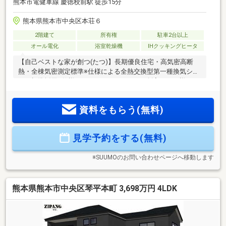
熊本市電健軍線 慶徳校前駅 徒歩15分
熊本県熊本市中央区本荘６
2階建て
所有権
駐車2台以上
オール電化
浴室乾燥機
IHクッキングヒータ
【自己ベストな家が創つ(たつ)】長期優良住宅・高気密高断
熱・全棟気密測定標準※仕様による全熱交換型第一種換気シス
テム標準採用※仕様によるナカジツのAsobi-創家では、様々な
オプションプランから、好みや生活スタイルに合ったものを
お選びいただけます。(有償)【ナカジツの分譲住宅】■家事ラ
資料をもらう(無料)
ク動線：水回りを集め家事動線を意識した間取り。家事をす
る人を想った暮らしやすい設計。■高気密高断熱：夏は涼し
く、冬は暖かい。1年中快適な住まいの実現。■高品質：最低
見学予約をする(無料)
限必要な法定点検に比べ、約4.5倍の時間をかけてチェックす
る事により安定して高品質住宅を提供。
※SUUMOのお問い合わせページへ移動します
熊本県熊本市中央区琴平本町 3,698万円 4LDK