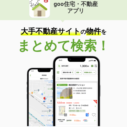
goo住宅・不動産
アプリ
大手不動産サイト
物件
の
を
まとめて検索！