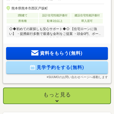
熊本県熊本市西区戸坂町
2階建て
設計住宅性能評価付
建設住宅性能評価付
所有権
駐車2台以上
即入居可
◇◆初めての家探しも安心サポート◆◇ 【住宅ローンに強
い】 ・提携銀行多数で最適な金利をご提案 ・頭金0円、ボー
ナス払い0円も相談OK ・家具家電費用のローン組み込み可能
【物件情報が豊富】 ・未公開物件や販売前情報もご紹介 ・自
社分譲住宅も多数取り扱い ・周辺の類似物件もまとめて比較
資料をもらう(無料)
可能 【ご家族で来店しやすい】 ・大型駐車場完備 ・キッズス
ペース完備 ・LINEやオンライン相談にも対応 【無理な営業は
いたしません】 見るだけ・聞くだけのご相談も大歓迎。お客
見学予約をする(無料)
様のペースで理想の住まい探しをお手伝いします
※SUUMOのお問い合わせページへ移動します
もっと見る