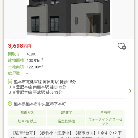
3,698
万円
間取り
4LDK
建物面積
2
103.91m
土地面積
2
122.18m
総戸数
-
熊本市電健軍線 河原町駅 徒歩15分
ＪＲ豊肥本線 南熊本駅 徒歩12分
ＪＲ豊肥本線 平成駅 徒歩13分
熊本県熊本市中央区琴平本町
都市ガス
2階建て
所有権
ウォークインクローゼ
駐車2台以上
浴室乾燥機
ット
【駐車2台可】【春竹小・江原中】【都市ガス】1.今すぐ♪2.下