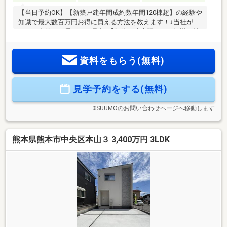
【当日予約OK】【新築戸建年間成約数年間120棟超】の経験や
知識で最大数百万円お得に買える方法を教えます！↓当社が多
くのお客様から選ばれる理由↓【新築戸建専門だから知識や情
報量が豊富】専門だからこその独自購入ルートや様々な経
験・知識で上手に買う方法や当社でしか教えられない情報多
資料をもらう(無料)
数！【住宅ローン承認率80％超】提携銀行多数で10人中８人
がローン審査通過！【安心のアフターサポート体制】メーカ
ーと別で24時間無料アフターサポートで購入後も安心◆熊本
見学予約をする(無料)
全域のスーモ掲載物件はほぼ全てご紹介可能♪◆ご予約でギフ
ト券最大10000円分進呈中
※SUUMOのお問い合わせページへ移動します
熊本県熊本市中央区本山３ 3,400万円 3LDK