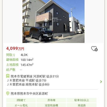
4,099
万円
間取り
4LDK
建物面積
2
100.14m
土地面積
2
145.47m
総戸数
-
熊本市電健軍線 河原町駅 徒歩31分
ＪＲ豊肥本線 平成駅 徒歩7分
ＪＲ豊肥本線 南熊本駅 徒歩8分
熊本県熊本市中央区萩原町
2階建て
所有権
駐車2台以上
オール電化
浴室乾燥機
南道路