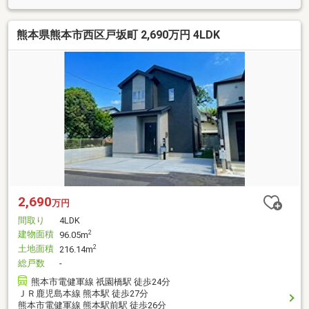
熊本県熊本市西区戸坂町 2,690万円 4LDK
2,690
万円
間取り
4LDK
建物面積
2
96.05m
土地面積
2
216.14m
総戸数
-
熊本市電健軍線 祇園橋駅 徒歩24分
ＪＲ鹿児島本線 熊本駅 徒歩27分
熊本市電健軍線 熊本駅前駅 徒歩26分