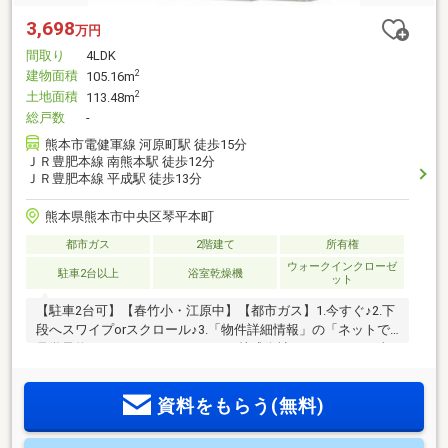
3,698
万円
間取り
4LDK
建物面積
2
105.16m
土地面積
2
113.48m
総戸数
-
熊本市電健軍線 河原町駅 徒歩15分
ＪＲ豊肥本線 南熊本駅 徒歩12分
ＪＲ豊肥本線 平成駅 徒歩13分
熊本県熊本市中央区琴平本町
都市ガス
2階建て
所有権
ウォークインクローゼ
駐車2台以上
浴室乾燥機
ット
【駐車2台可】【春竹小・江原中】【都市ガス】1.今すぐ♪2.下
段へスワイプorスクロール♪3.「物件詳細情報」の「ネットで
見学予約できる日程」をチェック♪株式会社よかタウンは、福
岡を中心にこれまで数多くのお客様の家づくりをお手伝いし
てきた会社です。「すべての人に持ち家を。」よかタウンで
資料をもらう(無料)
は出来るだけの妥協をせず、ご満足のいく家づくりをご提案
し、実行したいと考えております。2016年4月に東証一部上場
企業のグループ会社となり、よりお客様に安心してお任せい