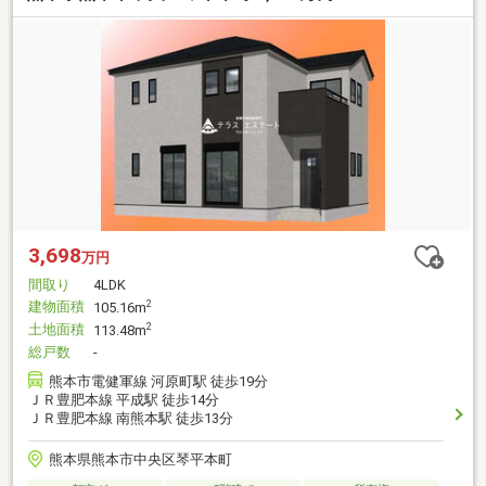
3,698
万円
間取り
4LDK
建物面積
2
105.16m
土地面積
2
113.48m
総戸数
-
熊本市電健軍線 河原町駅 徒歩19分
ＪＲ豊肥本線 平成駅 徒歩14分
ＪＲ豊肥本線 南熊本駅 徒歩13分
熊本県熊本市中央区琴平本町