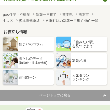
goo住宅・不動産
新築一戸建て
熊本県
熊本市
中央区
熊本市健軍線
呉服町駅の新築一戸建て 物件一覧
お役立ち情報
「住みたい駅」
住まいのコラム
を見つけよう
暮らしのデータ
家賃相場
(補助金・助成金情報)
人気タウン
住宅ローン
ランキング
ページトップに戻る