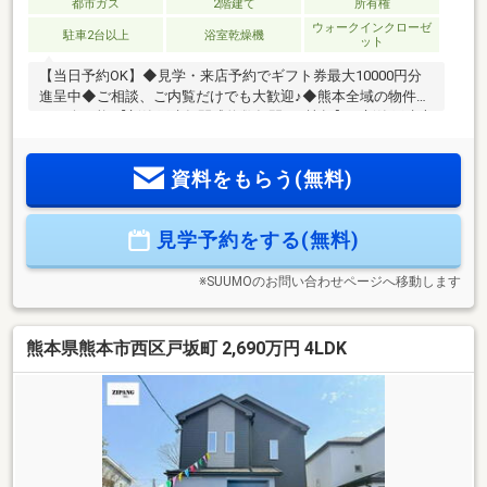
都市ガス
2階建て
所有権
ウォークインクローゼ
駐車2台以上
浴室乾燥機
ット
【当日予約OK】◆見学・来店予約でギフト券最大10000円分
進呈中◆ご相談、ご内覧だけでも大歓迎♪◆熊本全域の物件を
ご紹介可能 【新築戸建年間成約数年間120棟超】→新築戸建専
門だからこそできる上手な買い方で最大数百万お得に♪↓当社
が選ばれる3つの理由↓【新築戸建専門だから知識や情報量が
資料をもらう(無料)
豊富】住宅購入は住宅メーカーの裏側を知らないと損するか
も!?上手に買う方法や当社でしか教えられない情報多数！【住
宅ローン承認率80％超】提携銀行多数で実績も豊富。10人中
見学予約をする(無料)
８人がローン審査通過！【安心のアフターサポート体制】メ
ーカーと別で24時間無料アフターサポートで購入後も安心
※SUUMOのお問い合わせページへ移動します
熊本県熊本市西区戸坂町 2,690万円 4LDK