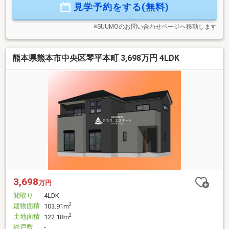
見学予約をする(無料)
ただける体制づくりを進めています。
※SUUMOのお問い合わせページへ移動します
熊本県熊本市中央区琴平本町 3,698万円 4LDK
3,698
万円
間取り
4LDK
建物面積
2
103.91m
土地面積
2
122.18m
総戸数
-