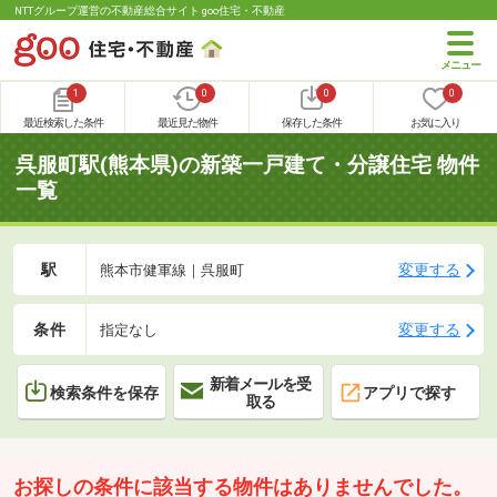
NTTグループ運営の不動産総合サイト goo住宅・不動産
1
0
0
0
最近検索した条件
最近見た物件
保存した条件
お気に入り
呉服町駅(熊本県)の新築一戸建て・分譲住宅 物件
一覧
駅
変更する
熊本市健軍線｜呉服町
条件
変更する
指定なし
新着メールを受
検索条件を保存
アプリで探す
取る
お探しの条件に該当する物件はありませんでした。