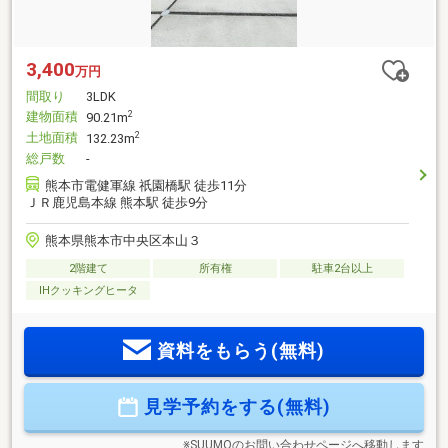
3,400
万円
間取り
3LDK
建物面積
2
90.21m
土地面積
2
132.23m
総戸数
-
熊本市電健軍線 祇園橋駅 徒歩11分
ＪＲ鹿児島本線 熊本駅 徒歩9分
熊本県熊本市中央区本山３
2階建て
所有権
駐車2台以上
IHクッキングヒータ
資料をもらう(無料)
見学予約をする(無料)
※SUUMOのお問い合わせページへ移動します