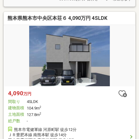
熊本県熊本市中央区本荘６ 4,090万円 4SLDK
4,090
万円
間取り
4SLDK
建物面積
2
104.9m
土地面積
2
127.8m
総戸数
-
熊本市電健軍線 河原町駅 徒歩12分
ＪＲ豊肥本線 南熊本駅 徒歩14分