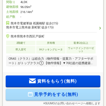
間取り
4LDK
建物面積
2
96.05m
土地面積
2
216.14m
総戸数
-
熊本市電健軍線 祇園橋駅 徒歩27分
熊本市電上熊本線 新町駅 徒歩17分
熊本県熊本市西区戸坂町
2階建て
所有権
駐車2台以上
ウォークインクローゼ
即入居可
IHクッキングヒータ
ット
CRAS（クラス）は総合力（物件情報・提案力・アフターサポ
ート）がトップクラス① 【物件情報】▼70社超の提携建築会
社様モデルハウスや土地情報▼関連会社の新着・未公開物件
情報関連会社にグッドバイバイやいえコレ等② 【提案力】▼
住宅ローン提携金融機関が多数▼後悔しないためのライフプ
資料をもらう(無料)
ランシミュレーション家計の見直しのプロのFPが在籍③ 【ア
フターサポート】▼税金面等のアドバイス資金贈与や住宅ロ
ーン控除等▼お引渡し後の対応お引渡し後のリフォームもお
見学予約をする(無料)
任せ！将来的な売却・賃貸等の運用をサポート！
※SUUMOのお問い合わせページへ移動します