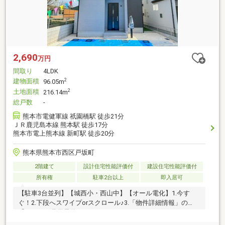
2,690
万円
間取り
4LDK
建物面積
2
96.05m
土地面積
2
216.14m
総戸数
-
熊本市電健軍線 祇園橋駅 徒歩21分
ＪＲ鹿児島本線 熊本駅 徒歩17分
熊本市電上熊本線 新町駅 徒歩20分
熊本県熊本市西区戸坂町
2階建て
設計住宅性能評価付
建設住宅性能評価付
所有権
駐車2台以上
即入居可
【駐車3台並列】【城西小・西山中】【オール電化】1.今す
ぐ！2.下段へスワイプorスクロール♪3.「物件詳細情報」の
「ネットで見学予約できる日程」をチェック♪ハートフルタウ
ンは飯田産業（株）が分譲する新築建売住宅のブランド名で