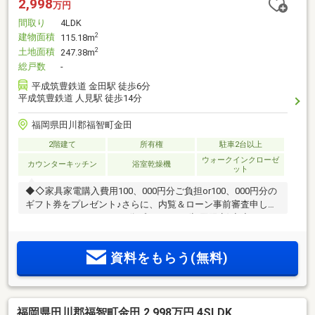
2,998
万円
間取り
4LDK
建物面積
2
115.18m
土地面積
2
247.38m
総戸数
-
平成筑豊鉄道 金田駅 徒歩6分
平成筑豊鉄道 人見駅 徒歩14分
福岡県田川郡福智町金田
2階建て
所有権
駐車2台以上
ウォークインクローゼ
カウンターキッチン
浴室乾燥機
ット
◆◇家具家電購入費用100、000円分ご負担or100、000円分の
ギフト券をプレゼント♪さらに、内覧＆ローン事前審査申し込
みでQUOカード5、000円分プレゼント♪(初回限定)◇◆
資料をもらう(無料)
福岡県田川郡福智町金田 2,998万円 4SLDK