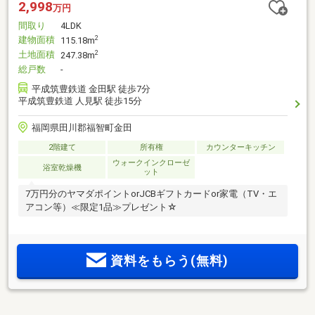
2,998
万円
間取り
4LDK
建物面積
2
115.18m
土地面積
2
247.38m
総戸数
-
平成筑豊鉄道 金田駅 徒歩7分
平成筑豊鉄道 人見駅 徒歩15分
福岡県田川郡福智町金田
2階建て
所有権
カウンターキッチン
ウォークインクローゼ
浴室乾燥機
ット
7万円分のヤマダポイントorJCBギフトカードor家電（TV・エ
アコン等）≪限定1品≫プレゼント☆
資料をもらう(無料)