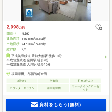
2,998
万円
間取り
4LDK
建物面積
2
115.18m
34.84坪
土地面積
2
247.38m
74.83坪
総戸数
2戸
平成筑豊鉄道 豊前大熊駅 徒歩18分
平成筑豊鉄道 金田駅 徒歩9分
平成筑豊鉄道 人見駅 徒歩15分
福岡県田川郡福智町金田
2階建て
所有権
駐車2台以上
ウォークインクローゼ
カウンターキッチン
浴室乾燥機
ット
資料をもらう(無料)