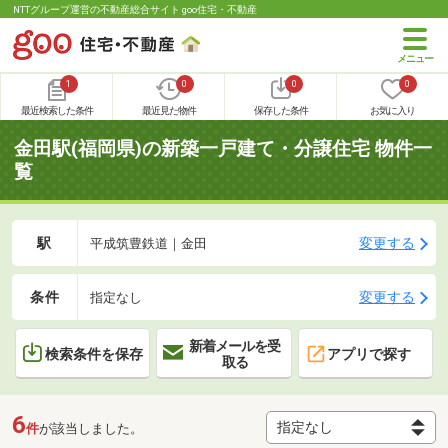
NTTグループ運営の不動産総合サイト goo住宅・不動産
1
0
0
0
最近検索した条件
最近見た物件
保存した条件
お気に入り
金田駅(福岡県)の新築一戸建て・分譲住宅 物件一
覧
駅
変更する
平成筑豊鉄道｜金田
条件
変更する
指定なし
新着メールを受
検索条件を保存
アプリで探す
取る
6
件
が該当しました。