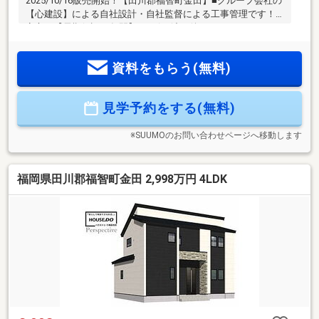
2025/10/16販売開始！【田川郡福智町金田】■グループ会社の
【心建設】による自社設計・自社監督による工事管理です！■
安心の【長期保証10年間】■お引き渡し後のアフターメンテナ
ンス3か月・1年・2年の定期点検で更に安心！だから安心して
お客様にお勧めできます!【物件の特徴】◆オール電化＆エコ
資料をもらう(無料)
キュートで光熱費を大幅に節約！◆家族とコミュニケーショ
ンがとりやすい対面式キッチン（カップボード付！）◆収納
豊富！家全体をすっきりと片付けられます。◆充実の水廻り
見学予約をする(無料)
設備！【住宅ローンお任せ下さい!】弊社の経験豊富なスタッ
フは、様々な住宅ローンの対応が可能です！
※SUUMOのお問い合わせページへ移動します
福岡県田川郡福智町金田 2,998万円 4LDK