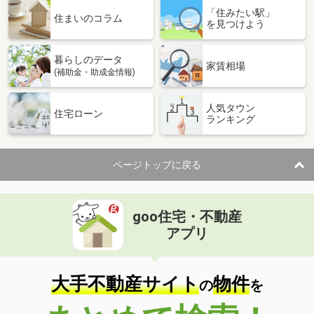
「住みたい駅」
住まいのコラム
を見つけよう
暮らしのデータ
家賃相場
(補助金・助成金情報)
人気タウン
住宅ローン
ランキング
ページトップに戻る
goo住宅・不動産
アプリ
大手不動産サイト
物件
の
を