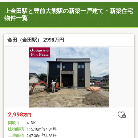
上金田駅と豊前大熊駅の新築一戸建て・新築住宅
物件一覧
金田（金田駅） 2998万円
2,998
万円
間取り
4LDK
建物面積
2
115.18m
34.84坪
土地面積
2
247.38m
74.83坪