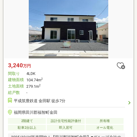
3,240
万円
間取り
4LDK
建物面積
2
104.74m
土地面積
2
279.1m
総戸数
-
平成筑豊鉄道 金田駅 徒歩7分
福岡県田川郡福智町金田
2階建て
設計住宅性能評価付
所有権
駐車2台以上
即入居可
オール電化