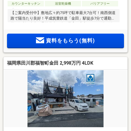
カウンターキッチン
浴室乾燥機
バリアフリー
【ご案内受付中】敷地広々約75坪で駐車最大7台可！南西側道
路で陽当たり良好！平成筑豊鉄道「金田」駅徒歩7分で通勤通
学に便利！小中一貫校徒歩12分で子育て安心！WICと納戸付き
の収納充実4LDKです♪
資料をもらう(無料)
福岡県田川郡福智町金田 2,998万円 4LDK