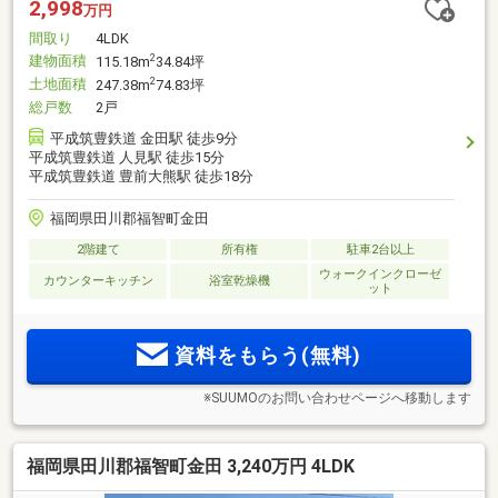
2,998
万円
間取り
4LDK
建物面積
2
115.18m
34.84坪
土地面積
2
247.38m
74.83坪
総戸数
2戸
平成筑豊鉄道 金田駅 徒歩9分
平成筑豊鉄道 人見駅 徒歩15分
平成筑豊鉄道 豊前大熊駅 徒歩18分
福岡県田川郡福智町金田
2階建て
所有権
駐車2台以上
ウォークインクローゼ
カウンターキッチン
浴室乾燥機
ット
資料をもらう(無料)
※SUUMOのお問い合わせページへ移動します
福岡県田川郡福智町金田 3,240万円 4LDK