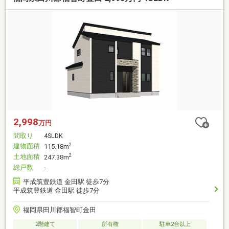
2,998
万円
間取り
4SLDK
建物面積
2
115.18m
土地面積
2
247.38m
総戸数
-
平成筑豊鉄道 金田駅 徒歩7分
平成筑豊鉄道 金田駅 徒歩7分
福岡県田川郡福智町金田
2階建て
所有権
駐車2台以上