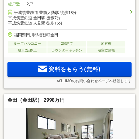
総戸数
2戸
平成筑豊鉄道 豊前大熊駅 徒歩18分
平成筑豊鉄道 金田駅 徒歩7分
平成筑豊鉄道 人見駅 徒歩15分
福岡県田川郡福智町金田
ルーフバルコニー
2階建て
所有権
駐車2台以上
カウンターキッチン
浴室乾燥機
資料をもらう(無料)
※SUUMOのお問い合わせページへ移動します
金田（金田駅） 2998万円