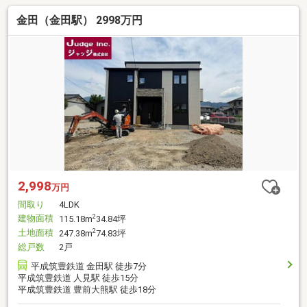
金田（金田駅） 2998万円
2,998
万円
間取り
4LDK
建物面積
2
115.18m
34.84坪
土地面積
2
247.38m
74.83坪
総戸数
2戸
平成筑豊鉄道 金田駅 徒歩7分
平成筑豊鉄道 人見駅 徒歩15分
平成筑豊鉄道 豊前大熊駅 徒歩18分