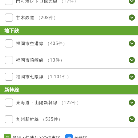
門司港レトロ観光線
（17件）
甘木鉄道
（208件）
地下鉄
福岡市空港線
（405件）
福岡市箱崎線
（13件）
福岡市七隈線
（1,101件）
新幹線
東海道・山陽新幹線
（122件）
九州新幹線
（535件）
急行・快速などの停車駅
始発駅
急
始