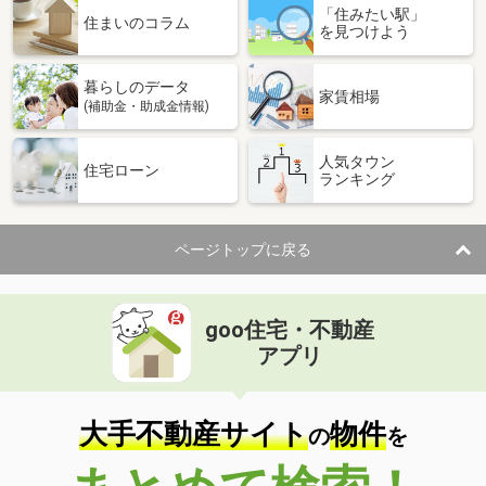
「住みたい駅」
住まいのコラム
を見つけよう
暮らしのデータ
家賃相場
(補助金・助成金情報)
人気タウン
住宅ローン
ランキング
ページトップに戻る
goo住宅・不動産
アプリ
大手不動産サイト
物件
の
を