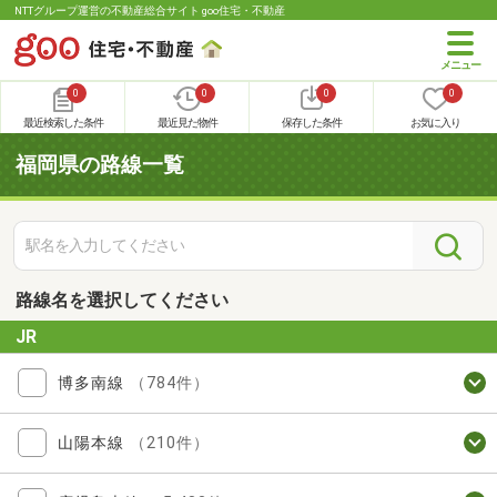
NTTグループ運営の不動産総合サイト goo住宅・不動産
0
0
0
0
最近検索した条件
最近見た物件
保存した条件
お気に入り
福岡県の路線一覧
路線名を選択してください
JR
博多南線
（784件）
山陽本線
（210件）