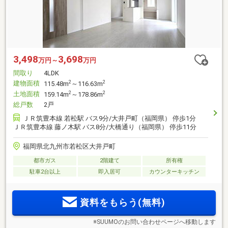
3,498
3,698
万円～
万円
間取り
4LDK
建物面積
2
2
115.48m
～116.63m
土地面積
2
2
159.14m
～178.86m
総戸数
2戸
ＪＲ筑豊本線 若松駅 バス9分/大井戸町（福岡県） 停歩1分
ＪＲ筑豊本線 藤ノ木駅 バス8分/大橋通り（福岡県） 停歩11分
福岡県北九州市若松区大井戸町
都市ガス
2階建て
所有権
駐車2台以上
即入居可
カウンターキッチン
資料をもらう(無料)
※SUUMOのお問い合わせページへ移動します