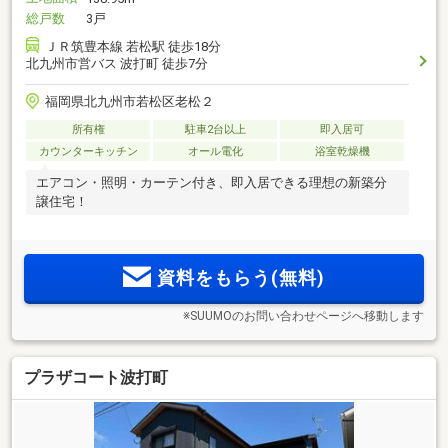
総戸数
3戸
ＪＲ筑豊本線 若松駅 徒歩18分
北九州市営バス 波打町 徒歩7分
福岡県北九州市若松区老松２
所有権
駐車2台以上
即入居可
カウンターキッチン
オール電化
浴室乾燥機
エアコン・照明・カーテン付き、即入居できる理想の新築分
譲住宅！
資料をもらう(無料)
※SUUMOのお問い合わせページへ移動します
プラザコート波打町