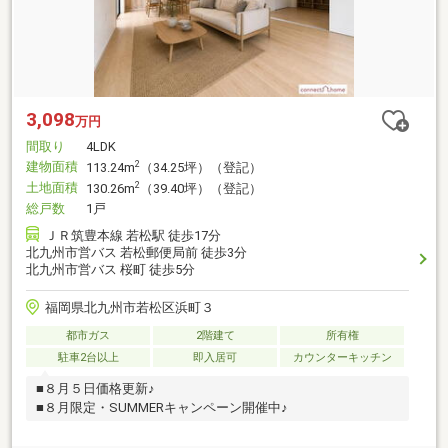
3,098
万円
間取り
4LDK
建物面積
2
113.24m
（34.25坪）（登記）
土地面積
2
130.26m
（39.40坪）（登記）
総戸数
1戸
ＪＲ筑豊本線 若松駅 徒歩17分
北九州市営バス 若松郵便局前 徒歩3分
北九州市営バス 桜町 徒歩5分
福岡県北九州市若松区浜町３
都市ガス
2階建て
所有権
駐車2台以上
即入居可
カウンターキッチン
■８月５日価格更新♪
■８月限定・SUMMERキャンペーン開催中♪