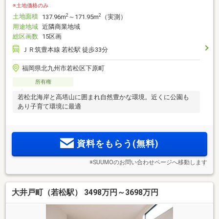
※土地価格のみ
土地面積
2
2
137.96m
～171.95m
（実測）
用途地域
近隣商業地域
総区画数
15区画
ＪＲ筑豊本線 若松駅 徒歩33分
福岡県北九州市若松区下原町
所有権
若松北海岸と高塔山に囲まれ自然豊かな環境。近くに公園も
あり子育て環境に最適
資料をもらう(無料)
※SUUMOのお問い合わせページへ移動します
大井戸町（若松駅） 3498万円～3698万円