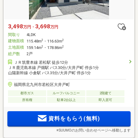
3,498
3,698
万円・
万円
間取り
4LDK
建物面積
2
2
115.48m
・116.63m
土地面積
2
2
159.14m
・178.86m
総戸数
2戸
ＪＲ筑豊本線 若松駅 徒歩12分
ＪＲ鹿児島本線 戸畑駅 バス30分/大井戸町 停歩1分
山陽新幹線 小倉駅 バス35分/大井戸町 停歩1分
福岡県北九州市若松区大井戸町
都市ガス
ルーフバルコニー
2階建て
所有権
駐車2台以上
即入居可
資料をもらう(無料)
※SUUMOのお問い合わせページへ移動します