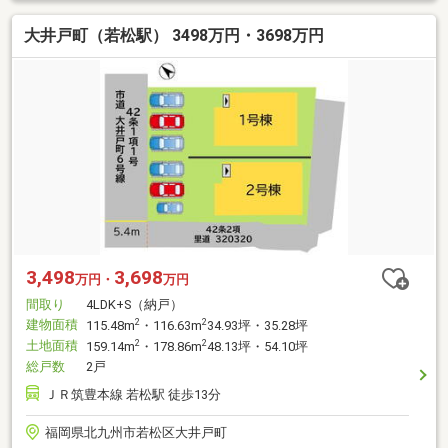
大井戸町（若松駅） 3498万円・3698万円
3,498
3,698
万円・
万円
間取り
4LDK+S（納戸）
建物面積
2
2
115.48m
・116.63m
34.93坪・35.28坪
土地面積
2
2
159.14m
・178.86m
48.13坪・54.10坪
総戸数
2戸
ＪＲ筑豊本線 若松駅 徒歩13分
福岡県北九州市若松区大井戸町