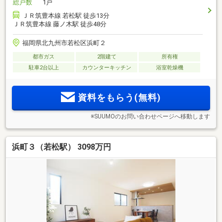
総戸数
1戸
ＪＲ筑豊本線 若松駅 徒歩13分
ＪＲ筑豊本線 藤ノ木駅 徒歩48分
福岡県北九州市若松区浜町２
都市ガス
2階建て
所有権
駐車2台以上
カウンターキッチン
浴室乾燥機
資料をもらう(無料)
※SUUMOのお問い合わせページへ移動します
浜町３（若松駅） 3098万円