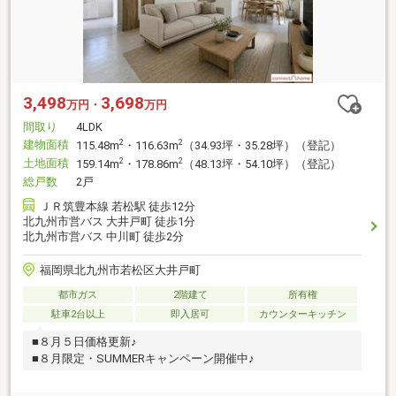
3,498
3,698
万円・
万円
間取り
4LDK
建物面積
2
2
115.48m
・116.63m
（34.93坪・35.28坪）（登記）
土地面積
2
2
159.14m
・178.86m
（48.13坪・54.10坪）（登記）
総戸数
2戸
ＪＲ筑豊本線 若松駅 徒歩12分
北九州市営バス 大井戸町 徒歩1分
北九州市営バス 中川町 徒歩2分
福岡県北九州市若松区大井戸町
都市ガス
2階建て
所有権
駐車2台以上
即入居可
カウンターキッチン
■８月５日価格更新♪
■８月限定・SUMMERキャンペーン開催中♪