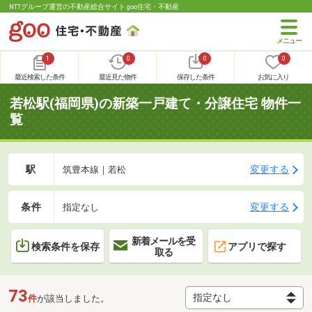
NTTグループ運営の不動産総合サイト goo住宅・不動産
1
0
0
0
最近検索した条件
最近見た物件
保存した条件
お気に入り
若松駅(福岡県)の新築一戸建て・分譲住宅 物件一
覧
駅
変更する
筑豊本線｜若松
条件
変更する
指定なし
新着メールを受
検索条件を保存
アプリで探す
取る
73
件
が該当しました。