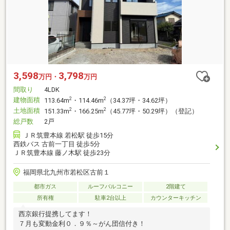
3,598
3,798
万円・
万円
間取り
4LDK
建物面積
2
2
113.64m
・114.46m
（34.37坪・34.62坪）
土地面積
2
2
151.33m
・166.25m
（45.77坪・50.29坪）（登記）
総戸数
2戸
ＪＲ筑豊本線 若松駅 徒歩15分
西鉄バス 古前一丁目 徒歩5分
ＪＲ筑豊本線 藤ノ木駅 徒歩23分
福岡県北九州市若松区古前１
都市ガス
ルーフバルコニー
2階建て
所有権
駐車2台以上
カウンターキッチン
西京銀行提携してます！
７月も変動金利０．９％～がん団信付き！