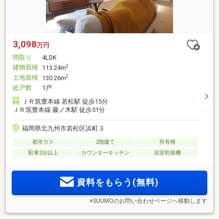
3,098
万円
間取り
4LDK
建物面積
2
113.24m
土地面積
2
130.26m
総戸数
1戸
ＪＲ筑豊本線 若松駅 徒歩15分
ＪＲ筑豊本線 藤ノ木駅 徒歩51分
福岡県北九州市若松区浜町３
都市ガス
2階建て
所有権
駐車2台以上
カウンターキッチン
浴室乾燥機
資料をもらう(無料)
※SUUMOのお問い合わせページへ移動します