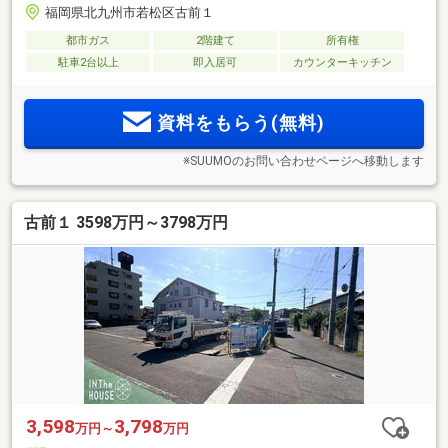
福岡県北九州市若松区古前１
都市ガス
2階建て
所有権
駐車2台以上
即入居可
カウンターキッチン
資料をもらう(無料)
※SUUMOのお問い合わせページへ移動します
古前１ 3598万円～3798万円
3,598
3,798
万円～
万円