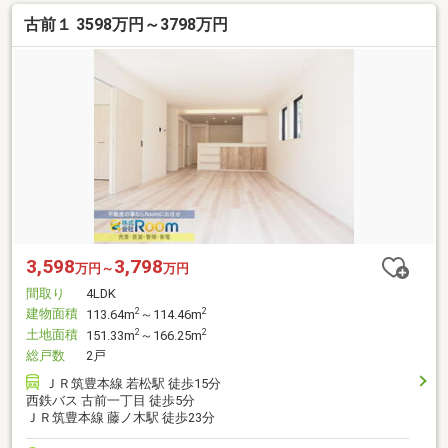
古前１ 3598万円～3798万円
3,598
3,798
万円～
万円
間取り
4LDK
建物面積
2
2
113.64m
～114.46m
土地面積
2
2
151.33m
～166.25m
総戸数
2戸
ＪＲ筑豊本線 若松駅 徒歩15分
西鉄バス 古前一丁目 徒歩5分
ＪＲ筑豊本線 藤ノ木駅 徒歩23分