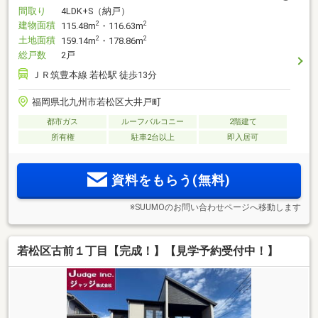
間取り
4LDK+S（納戸）
建物面積
2
2
115.48m
・116.63m
土地面積
2
2
159.14m
・178.86m
総戸数
2戸
ＪＲ筑豊本線 若松駅 徒歩13分
福岡県北九州市若松区大井戸町
都市ガス
ルーフバルコニー
2階建て
所有権
駐車2台以上
即入居可
資料をもらう(無料)
※SUUMOのお問い合わせページへ移動します
若松区古前１丁目【完成！】【見学予約受付中！】