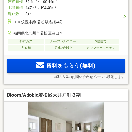
建物面積
2
2
89.1m
～100.44m
土地面積
2
2
147m
～194.48m
総戸数
3戸
ＪＲ筑豊本線 若松駅 徒歩4分
福岡県北九州市若松区白山１
都市ガス
ルーフバルコニー
2階建て
所有権
駐車2台以上
カウンターキッチン
資料をもらう(無料)
※SUUMOのお問い合わせページへ移動します
Bloom/Adoble若松区大井戸町３期