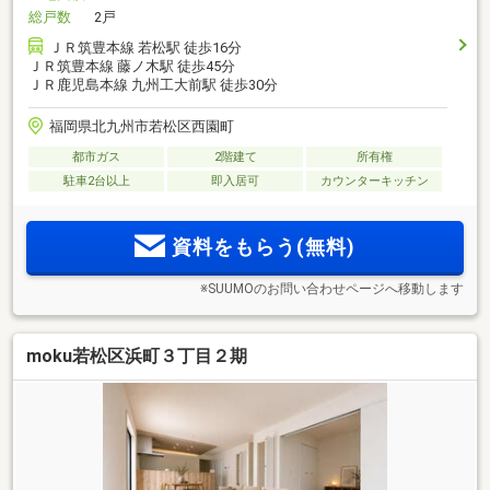
総戸数
2戸
ＪＲ筑豊本線 若松駅 徒歩16分
ＪＲ筑豊本線 藤ノ木駅 徒歩45分
ＪＲ鹿児島本線 九州工大前駅 徒歩30分
福岡県北九州市若松区西園町
都市ガス
2階建て
所有権
駐車2台以上
即入居可
カウンターキッチン
資料をもらう(無料)
※SUUMOのお問い合わせページへ移動します
moku若松区浜町３丁目２期