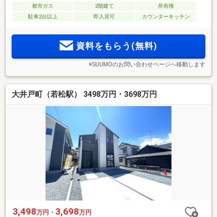
都市ガス
2階建て
所有権
駐車2台以上
即入居可
カウンターキッチン
資料をもらう(無料)
※SUUMOのお問い合わせページへ移動します
大井戸町（若松駅） 3498万円・3698万円
3,498
3,698
万円・
万円