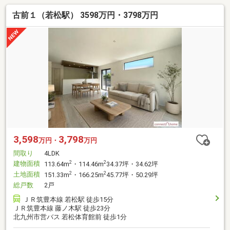
古前１（若松駅） 3598万円・3798万円
3,598
3,798
万円・
万円
間取り
4LDK
建物面積
2
2
113.64m
・114.46m
34.37坪・34.62坪
土地面積
2
2
151.33m
・166.25m
45.77坪・50.29坪
総戸数
2戸
ＪＲ筑豊本線 若松駅 徒歩15分
ＪＲ筑豊本線 藤ノ木駅 徒歩23分
北九州市営バス 若松体育館前 徒歩1分