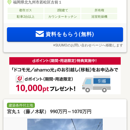
福岡県北九州市若松区古前１
都市ガス
2階建て
所有権
駐車2台以上
カウンターキッチン
浴室乾燥機
資料をもらう(無料)
※SUUMOのお問い合わせページへ移動します
建築条件付土地
宮丸１（藤ノ木駅） 990万円～1070万円