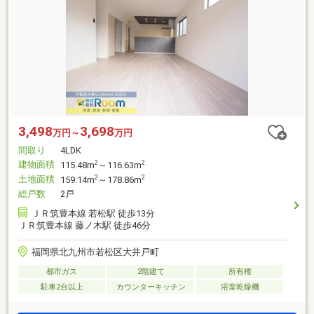
3,498
3,698
万円～
万円
間取り
4LDK
建物面積
2
2
115.48m
～116.63m
土地面積
2
2
159.14m
～178.86m
総戸数
2戸
ＪＲ筑豊本線 若松駅 徒歩13分
ＪＲ筑豊本線 藤ノ木駅 徒歩46分
福岡県北九州市若松区大井戸町
都市ガス
2階建て
所有権
駐車2台以上
カウンターキッチン
浴室乾燥機