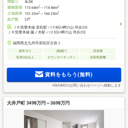
間取り
4LDK
建物面積
2
2
113.64m
～114.46m
土地面積
2
2
151.33m
～166.25m
総戸数
2戸
ＪＲ筑豊本線 若松駅 バス8分/岬の山 停歩2分
ＪＲ筑豊本線 藤ノ木駅 バス5分/岬の山 停歩2分
福岡県北九州市若松区古前１
都市ガス
2階建て
所有権
駐車2台以上
カウンターキッチン
浴室乾燥機
資料をもらう(無料)
※SUUMOのお問い合わせページへ移動します
大井戸町 3498万円～3698万円