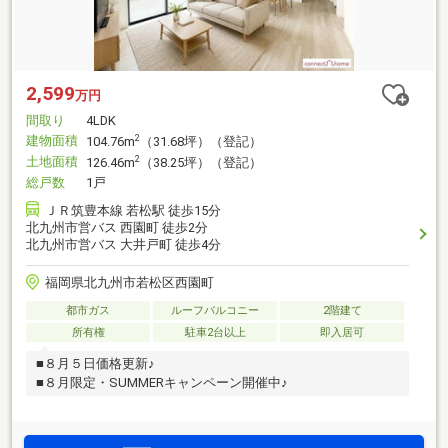
2,599
万円
間取り
4LDK
建物面積
2
104.76m
（31.68坪）（登記）
土地面積
2
126.46m
（38.25坪）（登記）
総戸数
1戸
ＪＲ筑豊本線 若松駅 徒歩15分
北九州市営バス 西園町 徒歩2分
北九州市営バス 大井戸町 徒歩4分
福岡県北九州市若松区西園町
都市ガス
ルーフバルコニー
2階建て
所有権
駐車2台以上
即入居可
■８月５日価格更新♪
■８月限定・SUMMERキャンペーン開催中♪