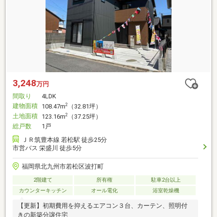
3,248
万円
間取り
4LDK
建物面積
2
108.47m
（32.81坪）
土地面積
2
123.16m
（37.25坪）
総戸数
1戸
ＪＲ筑豊本線 若松駅 徒歩25分
市営バス 栄盛川 徒歩5分
福岡県北九州市若松区波打町
2階建て
所有権
駐車2台以上
カウンターキッチン
オール電化
浴室乾燥機
【更新】初期費用を抑えるエアコン３台、カーテン、照明付
きの新築分譲住宅