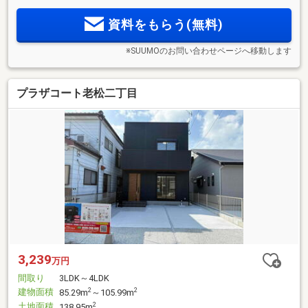
資料をもらう(無料)
※SUUMOのお問い合わせページへ移動します
プラザコート老松二丁目
3,239
万円
間取り
3LDK～4LDK
建物面積
2
2
85.29m
～105.99m
土地面積
2
138.95m