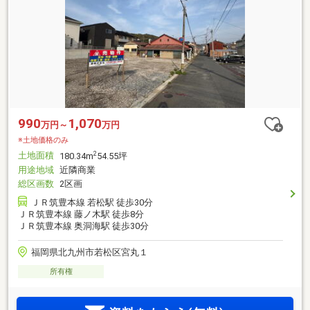
990
1,070
万円～
万円
※土地価格のみ
土地面積
2
180.34m
54.55坪
用途地域
近隣商業
総区画数
2区画
ＪＲ筑豊本線 若松駅 徒歩30分
ＪＲ筑豊本線 藤ノ木駅 徒歩8分
ＪＲ筑豊本線 奥洞海駅 徒歩30分
福岡県北九州市若松区宮丸１
所有権