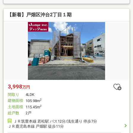
【新着】戸畑区沖台2丁目１期
3,998
万円
間取り
4LDK
建物面積
2
105.98m
土地面積
2
115.45m
総戸数
2戸
ＪＲ筑豊本線 若松駅 バス12分/浅生通り 停歩7分
ＪＲ鹿児島本線 戸畑駅 徒歩11分