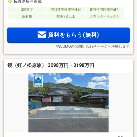
佐賀県唐津市鏡
2階建て
設計住宅性能評価付
建設住宅性能評価付
所有権
駐車2台以上
カウンターキッチン
資料をもらう(無料)
※SUUMOのお問い合わせページへ移動します
鏡（虹ノ松原駅） 3098万円・3198万円