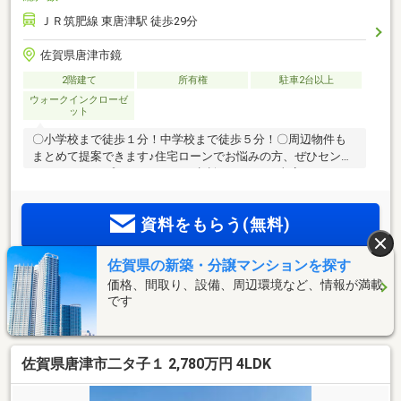
ＪＲ筑肥線 東唐津駅 徒歩29分
佐賀県唐津市鏡
2階建て
所有権
駐車2台以上
ウォークインクローゼ
ット
〇小学校まで徒歩１分！中学校まで徒歩５分！〇周辺物件も
まとめて提案できます♪住宅ローンでお悩みの方、ぜひセンチ
ュリー21トップエステートにご相談ください！当店では、・
【最適な銀行で最優遇金利の審査を通す】・【難しい条件で
も、銀行との折衝で審査を通す】・【リフォーム費用を住宅
資料をもらう(無料)
ローンに組込可能】という強みを持っております！お客様の
諸事情を考慮し、最適な住宅ローンプランをご提案させてい
ただきますので、まずはお話をお聞かせください。≫≫売却
佐賀県の新築・分譲マンションを探す
見学予約をする(無料)
依頼・査定・随時承ります≪≪お客様のご希望に応じて仲
価格、間取り、設備、周辺環境など、情報が満載
介、無料査定を致します！※詳細につきましては担当者にお問
です
い合わせください。
※SUUMOのお問い合わせページへ移動します
佐賀県唐津市二タ子１ 2,780万円 4LDK