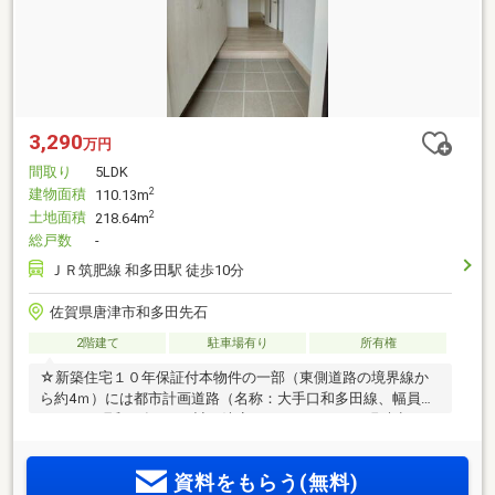
3,290
万円
間取り
5LDK
建物面積
2
110.13m
土地面積
2
218.64m
総戸数
-
ＪＲ筑肥線 和多田駅 徒歩10分
佐賀県唐津市和多田先石
2階建て
駐車場有り
所有権
☆新築住宅１０年保証付本物件の一部（東側道路の境界線か
ら約4ｍ）には都市計画道路（名称：大手口和多田線、幅員：
12ｍ）が昭和13年3月に計画決定しておりますが、現時点で
は、実施予定はございません。 なお、都市計画道路内で建築
を行う場合は、許可を受ける必要がございます。許可の基準
資料をもらう(無料)
は2階以下地階なし、木造・鉄骨造などこれらに類する構造で