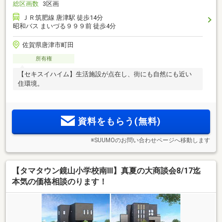
総区画数
3区画
ＪＲ筑肥線 唐津駅 徒歩14分
昭和バス まいづる９９９前 徒歩4分
佐賀県唐津市町田
所有権
【セキスイハイム】生活施設が点在し、街にも自然にも近い
住環境。
資料をもらう(無料)
※SUUMOのお問い合わせページへ移動します
【タマタウン鏡山小学校南Ⅲ】真夏の大商談会8/17迄
本気の価格相談のります！