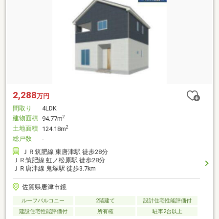
2,288
万円
間取り
4LDK
建物面積
2
94.77m
土地面積
2
124.18m
総戸数
-
ＪＲ筑肥線 東唐津駅 徒歩28分
ＪＲ筑肥線 虹ノ松原駅 徒歩28分
ＪＲ唐津線 鬼塚駅 徒歩3.7km
佐賀県唐津市鏡
ルーフバルコニー
2階建て
設計住宅性能評価付
建設住宅性能評価付
所有権
駐車2台以上