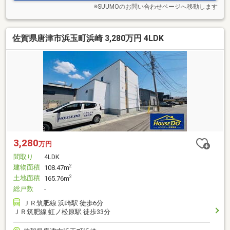
※SUUMOのお問い合わせページへ移動します
佐賀県唐津市浜玉町浜崎 3,280万円 4LDK
3,280
万円
間取り
4LDK
建物面積
2
108.47m
土地面積
2
165.76m
総戸数
-
ＪＲ筑肥線 浜崎駅 徒歩6分
ＪＲ筑肥線 虹ノ松原駅 徒歩33分