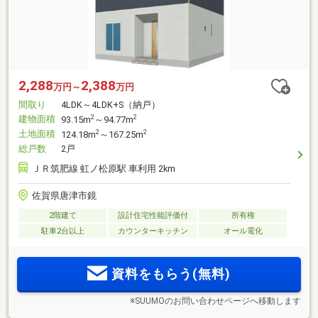
2,288
2,388
万円～
万円
間取り
4LDK～4LDK+S（納戸）
建物面積
2
2
93.15m
～94.77m
土地面積
2
2
124.18m
～167.25m
総戸数
2戸
ＪＲ筑肥線 虹ノ松原駅 車利用 2km
佐賀県唐津市鏡
2階建て
設計住宅性能評価付
所有権
駐車2台以上
カウンターキッチン
オール電化
資料をもらう(無料)
※SUUMOのお問い合わせページへ移動します