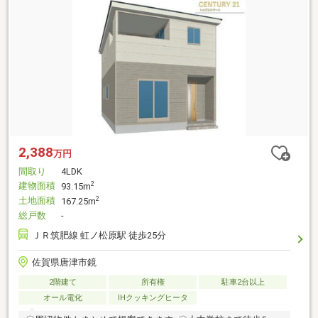
2,388
万円
間取り
4LDK
建物面積
2
93.15m
土地面積
2
167.25m
総戸数
-
ＪＲ筑肥線 虹ノ松原駅 徒歩25分
佐賀県唐津市鏡
2階建て
所有権
駐車2台以上
オール電化
IHクッキングヒータ