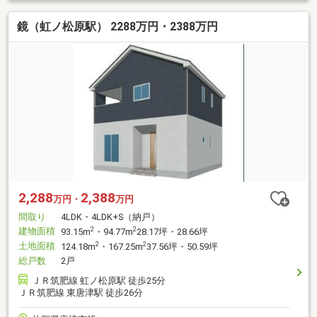
鏡（虹ノ松原駅） 2288万円・2388万円
2,288
2,388
万円・
万円
間取り
4LDK・4LDK+S（納戸）
建物面積
2
2
93.15m
・94.77m
28.17坪・28.66坪
土地面積
2
2
124.18m
・167.25m
37.56坪・50.59坪
総戸数
2戸
ＪＲ筑肥線 虹ノ松原駅 徒歩25分
ＪＲ筑肥線 東唐津駅 徒歩26分