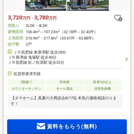
3,720
3,780
万円・
万円
間取り
3LDK・4LDK
建物面積
2
2
106.4m
～107.23m
（32.18坪～32.43坪）
土地面積
2
2
216.9m
・217.8m
（65.61坪・65.88坪）
総戸数
2戸
ＪＲ筑肥線 東唐津駅 徒歩28分
ＪＲ唐津線 鬼塚駅 徒歩40分
ＪＲ筑肥線 虹ノ松原駅 徒歩32分
佐賀県唐津市鏡
2階建て
所有権
駐車2台以上
カウンターキッチン
オール電化
浴室乾燥機
【タマホーム】真夏の大商談会8/17迄 本気の価格相談のりま
す！
資料をもらう(無料)