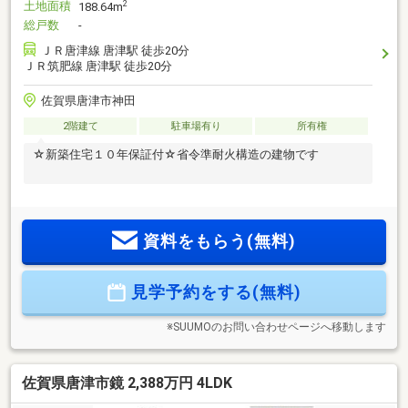
土地面積
2
188.64m
総戸数
-
ＪＲ唐津線 唐津駅 徒歩20分
ＪＲ筑肥線 唐津駅 徒歩20分
佐賀県唐津市神田
2階建て
駐車場有り
所有権
☆新築住宅１０年保証付☆省令準耐火構造の建物です
資料をもらう(無料)
見学予約をする(無料)
※SUUMOのお問い合わせページへ移動します
佐賀県唐津市鏡 2,388万円 4LDK