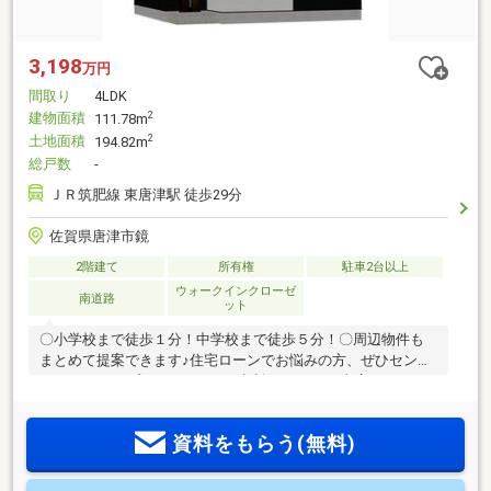
3,198
万円
間取り
4LDK
建物面積
2
111.78m
土地面積
2
194.82m
総戸数
-
ＪＲ筑肥線 東唐津駅 徒歩29分
佐賀県唐津市鏡
2階建て
所有権
駐車2台以上
ウォークインクローゼ
南道路
ット
〇小学校まで徒歩１分！中学校まで徒歩５分！〇周辺物件も
まとめて提案できます♪住宅ローンでお悩みの方、ぜひセンチ
ュリー21トップエステートにご相談ください！当店では、・
【最適な銀行で最優遇金利の審査を通す】・【難しい条件で
も、銀行との折衝で審査を通す】・【リフォーム費用を住宅
資料をもらう(無料)
ローンに組込可能】という強みを持っております！お客様の
諸事情を考慮し、最適な住宅ローンプランをご提案させてい
ただきますので、まずはお話をお聞かせください。≫≫売却