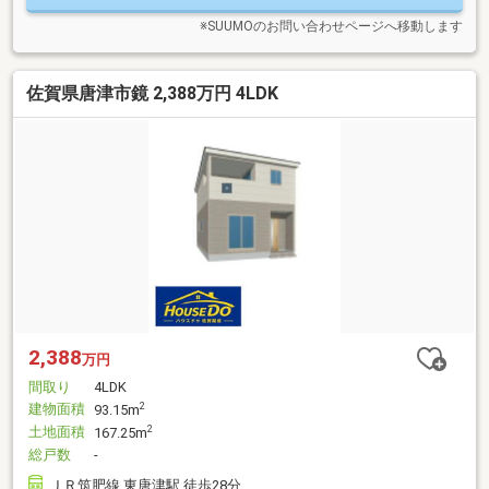
じて仲介、無料査定を致します！※詳細につきましては担当者
にお問い合わせください。
※SUUMOのお問い合わせページへ移動します
佐賀県唐津市鏡 2,388万円 4LDK
2,388
万円
間取り
4LDK
建物面積
2
93.15m
土地面積
2
167.25m
総戸数
-
ＪＲ筑肥線 東唐津駅 徒歩28分