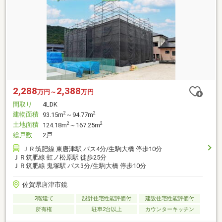
2,288
2,388
万円～
万円
間取り
4LDK
建物面積
2
2
93.15m
～94.77m
土地面積
2
2
124.18m
～167.25m
総戸数
2戸
ＪＲ筑肥線 東唐津駅 バス4分/生駒大橋 停歩10分
ＪＲ筑肥線 虹ノ松原駅 徒歩25分
ＪＲ筑肥線 鬼塚駅 バス3分/生駒大橋 停歩10分
佐賀県唐津市鏡
2階建て
設計住宅性能評価付
建設住宅性能評価付
所有権
駐車2台以上
カウンターキッチン