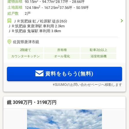
建物面積
2
2
93.15m
・94.77m
28.17坪・28.66坪
土地面積
2
2
124.18m
・167.25m
37.56坪・50.59坪
総戸数
2戸
ＪＲ筑肥線 虹ノ松原駅 徒歩26分
ＪＲ筑肥線 東唐津駅 車利用 2.3km
ＪＲ筑肥線 鬼塚駅 車利用 3.8km
佐賀県唐津市鏡
2階建て
所有権
駐車2台以上
カウンターキッチン
オール電化
浴室乾燥機
資料をもらう(無料)
※SUUMOのお問い合わせページへ移動します
鏡 3098万円・3198万円