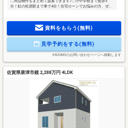
〇周辺物件もまとめて提案できます♪〇小中学校まで徒歩5
分！虹の松原駅まで車で4分！住宅ローンでお悩みの方、ぜひ
センチュリー21トップエステートにご相談ください！当店で
は、・【最適な銀行で最優遇金利の審査を通す】・【難しい
条件でも、銀行との折衝で審査を通す】・【リフォーム費用
資料をもらう(無料)
を住宅ローンに組込可能】という強みを持っております！お
客様の諸事情を考慮し、最適な住宅ローンプランをご提案さ
せていただきますので、まずはお話をお聞かせください。
見学予約をする(無料)
≫≫売却依頼・査定・随時承ります≪≪お客様のご希望に応
じて仲介、無料査定を致します！※詳細につきましては担当者
にお問い合わせください。
※SUUMOのお問い合わせページへ移動します
佐賀県唐津市鏡 2,288万円 4LDK