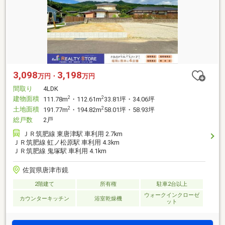
3,098
3,198
万円・
万円
間取り
4LDK
建物面積
2
2
111.78m
・112.61m
33.81坪・34.06坪
土地面積
2
2
191.77m
・194.82m
58.01坪・58.93坪
総戸数
2戸
ＪＲ筑肥線 東唐津駅 車利用 2.7km
ＪＲ筑肥線 虹ノ松原駅 車利用 4.3km
ＪＲ筑肥線 鬼塚駅 車利用 4.1km
佐賀県唐津市鏡
2階建て
所有権
駐車2台以上
ウォークインクローゼ
カウンターキッチン
浴室乾燥機
ット