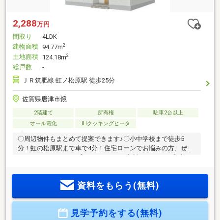
2,288
万円
間取り
4LDK
建物面積
2
94.77m
土地面積
2
124.18m
総戸数
-
ＪＲ筑肥線 虹ノ松原駅 徒歩25分
佐賀県唐津市鏡
2階建て
所有権
駐車2台以上
オール電化
IHクッキングヒータ
〇周辺物件もまとめて提案できます♪〇小中学校まで徒歩5
分！虹の松原駅まで車で4分！住宅ローンでお悩みの方、ぜひ
センチュリー21トップエステートにご相談ください！当店で
は、・【最適な銀行で最優遇金利の審査を通す】・【難しい
条件でも、銀行との折衝で審査を通す】・【リフォーム費用
資料をもらう(無料)
を住宅ローンに組込可能】という強みを持っております！お
客様の諸事情を考慮し、最適な住宅ローンプランをご提案さ
せていただきますので、まずはお話をお聞かせください。
見学予約をする(無料)
≫≫売却依頼・査定・随時承ります≪≪お客様のご希望に応