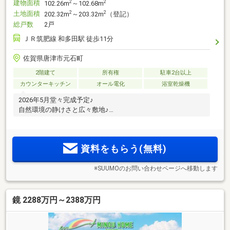
建物面積
2
2
102.26m
～102.68m
土地面積
2
2
202.32m
～203.32m
（登記）
総戸数
2戸
ＪＲ筑肥線 和多田駅 徒歩11分
佐賀県唐津市元石町
2階建て
所有権
駐車2台以上
カウンターキッチン
オール電化
浴室乾燥機
2026年5月堂々完成予定♪
自然環境の静けさと広々敷地♪
資料をもらう(無料)
※SUUMOのお問い合わせページへ移動します
鏡 2288万円～2388万円