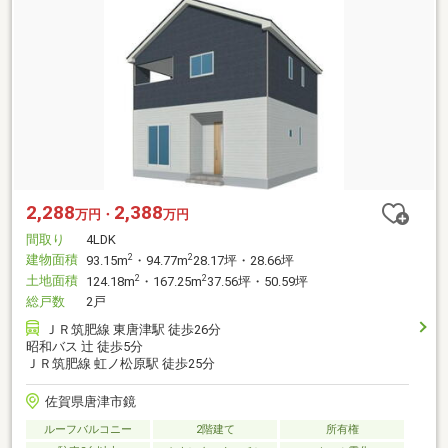
2,288
2,388
万円・
万円
間取り
4LDK
建物面積
2
2
93.15m
・94.77m
28.17坪・28.66坪
土地面積
2
2
124.18m
・167.25m
37.56坪・50.59坪
総戸数
2戸
ＪＲ筑肥線 東唐津駅 徒歩26分
昭和バス 辻 徒歩5分
ＪＲ筑肥線 虹ノ松原駅 徒歩25分
佐賀県唐津市鏡
ルーフバルコニー
2階建て
所有権