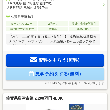
ＪＲ筑肥線 虹ノ松原駅 徒歩28分
ＪＲ唐津線 鬼塚駅 徒歩3.7km
佐賀県唐津市鏡
ルーフバルコニー
2階建て
設計住宅性能評価付
建設住宅性能評価付
所有権
駐車2台以上
【みらいエコ住宅対象の省エネ物件】【ご成約特典/体験型カ
タログギフトをプレゼント】人気温泉旅館や五つ星ホテルで
の宿泊、高級レストランのディナーなど500点以上から選べま
す♪■鏡山小学校まで徒歩3分/鏡中学校まで徒歩4分◎小さなお
子様も無理なく通えます♪■リビング17帖■全室居室収納◎2階
資料をもらう(無料)
には季節ごとの入れ替え不要、頼もしいＷＩＣ■雨の日のお洗
濯にも最適、南向きのバルコニーは陽当り良好です■リビング
横の和室はキッズスペースやくつろぎスペースに♪■毎日のお
見学予約をする(無料)
買い物に嬉しい、まいづる鏡店は徒歩6分■SAFE365で地震の
揺れを吸収する家「クワイエ」■フラット35S対象物件
※SUUMOのお問い合わせページへ移動します
佐賀県唐津市鏡 2,288万円 4LDK