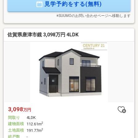
見学予約をする(無料)
依頼・査定・随時承ります≪≪お客様のご希望に応じて仲
介、無料査定を致します！※詳細につきましては担当者にお問
い合わせください。
※SUUMOのお問い合わせページへ移動します
佐賀県唐津市鏡 3,098万円 4LDK
3,098
万円
間取り
4LDK
建物面積
2
112.61m
土地面積
2
191.77m
総戸数
-