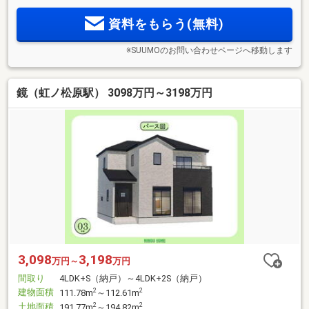
資料をもらう(無料)
※SUUMOのお問い合わせページへ移動します
鏡（虹ノ松原駅） 3098万円～3198万円
3,098
3,198
万円～
万円
間取り
4LDK+S（納戸）～4LDK+2S（納戸）
建物面積
2
2
111.78m
～112.61m
土地面積
2
2
191.77m
～194.82m