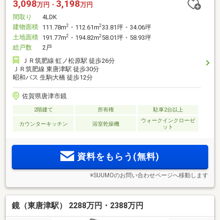
3,098
3,198
万円・
万円
間取り
4LDK
建物面積
2
2
111.78m
・112.61m
33.81坪・34.06坪
土地面積
2
2
191.77m
・194.82m
58.01坪・58.93坪
総戸数
2戸
ＪＲ筑肥線 虹ノ松原駅 徒歩26分
ＪＲ筑肥線 東唐津駅 徒歩30分
昭和バス 生駒大橋 徒歩12分
佐賀県唐津市鏡
2階建て
所有権
駐車2台以上
ウォークインクローゼ
カウンターキッチン
浴室乾燥機
ット
資料をもらう(無料)
※SUUMOのお問い合わせページへ移動します
鏡（東唐津駅） 2288万円・2388万円