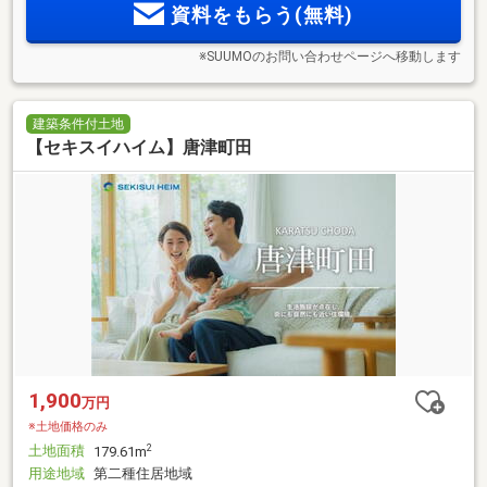
資料をもらう(無料)
※SUUMOのお問い合わせページへ移動します
建築条件付土地
【セキスイハイム】唐津町田
1,900
万円
※土地価格のみ
土地面積
2
179.61m
用途地域
第二種住居地域