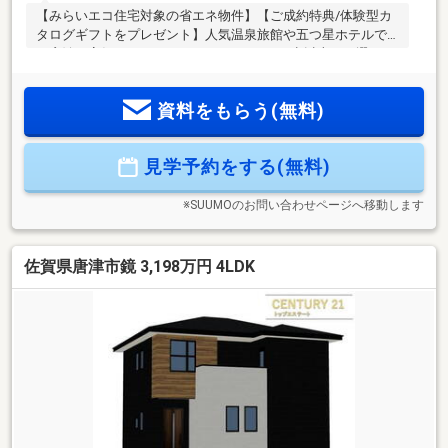
【みらいエコ住宅対象の省エネ物件】【ご成約特典/体験型カ
タログギフトをプレゼント】人気温泉旅館や五つ星ホテルで
の宿泊、高級レストランのディナーなど500点以上から選べま
す♪■鏡山小学校まで徒歩3分/鏡中学校まで徒歩4分◎小さなお
子様も無理なく通えます♪■リビング16帖/全室にクロゼット/
資料をもらう(無料)
物入。■雨の日のお洗濯にも最適、南向きのバルコニーは陽当
り良好です！■リビング横の和室はキッズスペースに大活躍♪■
車3台駐車！ファミリーカー＋趣味＋来客用もOK■毎日のお買
見学予約をする(無料)
い物に嬉しい、まいづる鏡店は徒歩6分■SAFE365で地震の揺
れを吸収する家「クワイエ」■フラット35S対象物件
※SUUMOのお問い合わせページへ移動します
佐賀県唐津市鏡 3,198万円 4LDK