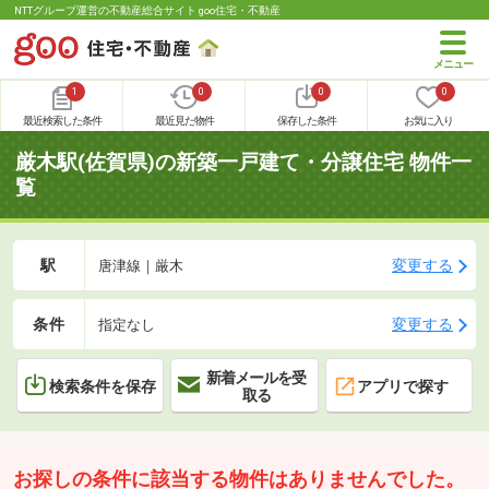
NTTグループ運営の不動産総合サイト goo住宅・不動産
1
0
0
0
最近検索した条件
最近見た物件
保存した条件
お気に入り
厳木駅(佐賀県)の新築一戸建て・分譲住宅 物件一
覧
駅
変更する
唐津線｜厳木
条件
変更する
指定なし
新着メールを受
検索条件を保存
アプリで探す
取る
お探しの条件に該当する物件はありませんでした。