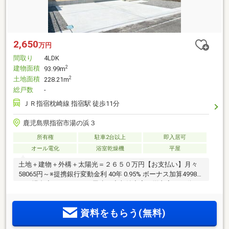
2,650
万円
間取り
4LDK
建物面積
2
93.99m
土地面積
2
228.21m
総戸数
-
ＪＲ指宿枕崎線 指宿駅 徒歩11分
鹿児島県指宿市湯の浜３
所有権
駐車2台以上
即入居可
オール電化
浴室乾燥機
平屋
土地＋建物＋外構＋太陽光＝２６５０万円【お支払い】月々
58065円～※提携銀行変動金利 40年 0.95% ボーナス加算49980
円の場合◆４ＬＤＫ、平屋建て◆収納充実（脱衣室の可動
棚・パントリー・シューズクローク・ウォークインクローゼ
ット・全居室クローゼット）でお部屋が片付く！◆太陽光4.3
資料をもらう(無料)
ｋｗ標準装備とオール電化で月々の光熱費を抑えられてお
得！◆食洗機・浴室暖房乾燥機、家事動線など家事ラクラ