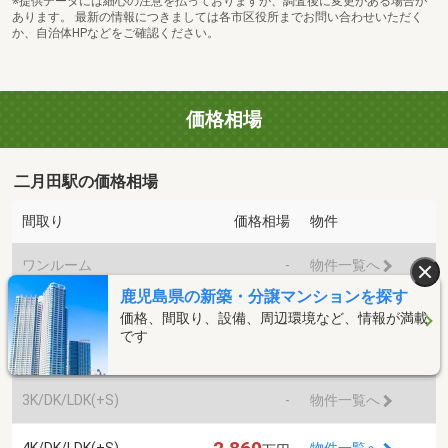
※提供データには細心の注意を払っておりますが、調査後に変更がある場合が
あります。 最新の情報につきましては各市区役所までお問い合わせいただく
か、自治体HPなどをご確認ください。
価格相場
二月田駅の価格相場
間取り
価格相場
物件
ワンルーム
-
物件一覧へ
鹿児島県の新築・分譲マンションを探す
1K/DK/LDK(+S)
-
物件一覧へ
価格、間取り、設備、周辺環境など、情報が満載
です
2K/DK/LDK(+S)
-
物件一覧へ
3K/DK/LDK(+S)
-
物件一覧へ
4K/DK/LDK(+S)