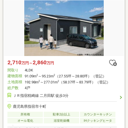
2,710
2,860
万円～
万円
間取り
4LDK
建物面積
2
2
91.09m
～95.23m
（27.55坪～28.80坪）（登記）
土地面積
2
2
192.98m
～277.01m
（58.37坪～83.79坪）（登記）
総戸数
4戸
ＪＲ指宿枕崎線 二月田駅 徒歩3分
鹿児島県指宿市十町
所有権
駐車2台以上
カウンターキッチン
オール電化
浴室乾燥機
IHクッキングヒータ