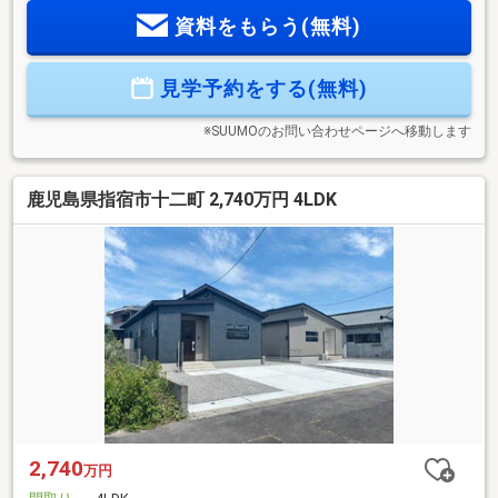
ーク・全居室クローゼット）でお部屋が片付く！◆太陽光4.3
資料をもらう(無料)
ｋｗ標準装備とオール電化で月々の光熱費を抑えられてお
得！◆食洗機・浴室暖房乾燥機、家事動線など家事ラクラ
ク！◆省令準耐火構造で火災保険がお安くなる！ご見学でき
見学予約をする(無料)
ます。お住まいのこともご相談ください。【TEL 0995-55-
5510】
※SUUMOのお問い合わせページへ移動します
鹿児島県指宿市十二町 2,740万円 4LDK
2,740
万円