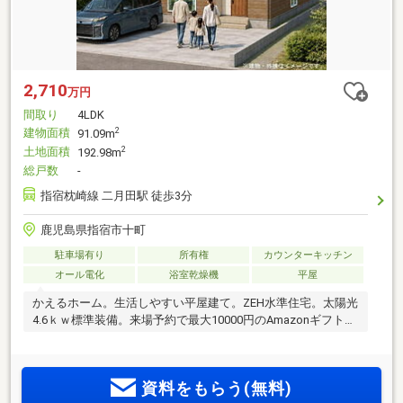
2,710
万円
間取り
4LDK
建物面積
2
91.09m
土地面積
2
192.98m
総戸数
-
指宿枕崎線 二月田駅 徒歩3分
鹿児島県指宿市十町
駐車場有り
所有権
カウンターキッチン
オール電化
浴室乾燥機
平屋
かえるホーム。生活しやすい平屋建て。ZEH水準住宅。太陽光
4.6ｋｗ標準装備。来場予約で最大10000円のAmazonギフトプ
レゼント。
資料をもらう(無料)