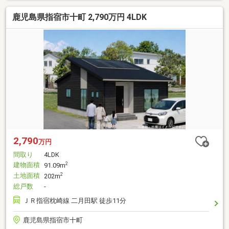
鹿児島県指宿市十町 2,790万円 4LDK
2,790
万円
間取り
4LDK
建物面積
2
91.09m
土地面積
2
202m
総戸数
-
ＪＲ指宿枕崎線 二月田駅 徒歩11分
鹿児島県指宿市十町