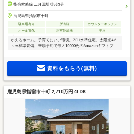
指宿枕崎線 二月田駅 徒歩3分
鹿児島県指宿市十町
駐車場有り
所有権
カウンターキッチン
オール電化
浴室乾燥機
平屋
かえるホーム。子育てにいい環境。ZEH水準住宅。太陽光4.6
ｋｗ標準装備。来場予約で最大10000円のAmazonギフトプレ
ゼント。
資料をもらう(無料)
鹿児島県指宿市十町 2,710万円 4LDK