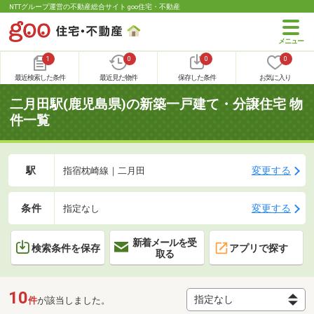
NTTグループ運営の不動産総合サイト goo住宅・不動産
1
0
0
0
最近検索した条件
最近見た物件
保存した条件
お気に入り
二月田駅(鹿児島県)の新築一戸建て・分譲住宅 物
件一覧
駅
変更する
指宿枕崎線｜二月田
条件
変更する
指定なし
新着メールを受
検索条件を保存
アプリで探す
取る
10
件
が該当しました。