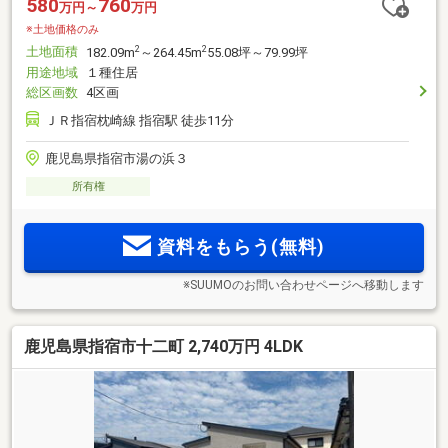
580
760
万円～
万円
※土地価格のみ
土地面積
2
2
182.09m
～264.45m
55.08坪～79.99坪
用途地域
１種住居
総区画数
4区画
ＪＲ指宿枕崎線 指宿駅 徒歩11分
鹿児島県指宿市湯の浜３
所有権
資料をもらう(無料)
※SUUMOのお問い合わせページへ移動します
鹿児島県指宿市十二町 2,740万円 4LDK