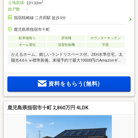
土地面積
2
231.32m
総戸数
-
指宿枕崎線 二月田駅 徒歩3分
鹿児島県指宿市十町
駐車場有り
所有権
カウンターキッチン
オール電化
浴室乾燥機
平屋
かえるホーム。嬉しいランドリスペース付。ZEH水準住宅。太
陽光4.6ｋｗ標準装備。来場予約で最大10000円のAmazonギフ
トプレゼント。
資料をもらう(無料)
鹿児島県指宿市十町 2,860万円 4LDK