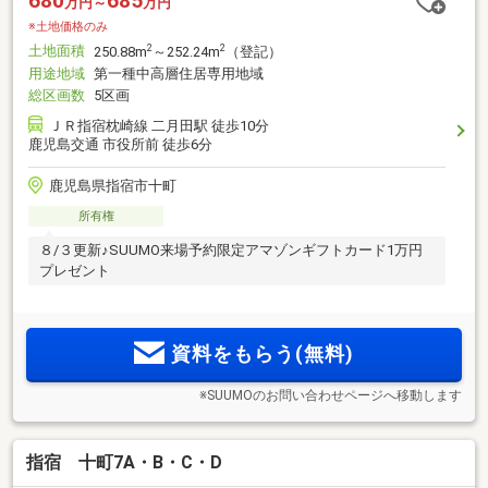
680
685
万円～
万円
※土地価格のみ
土地面積
2
2
250.88m
～252.24m
（登記）
用途地域
第一種中高層住居専用地域
総区画数
5区画
ＪＲ指宿枕崎線 二月田駅 徒歩10分
鹿児島交通 市役所前 徒歩6分
鹿児島県指宿市十町
所有権
８/３更新♪SUUMO来場予約限定アマゾンギフトカード1万円
プレゼント
資料をもらう(無料)
※SUUMOのお問い合わせページへ移動します
指宿 十町7A・B・C・D