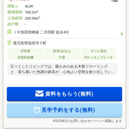
間取り
4LDK
建物面積
2
100.2m
土地面積
2
200.94m
総戸数
-
ＪＲ指宿枕崎線 二月田駅 徒歩4分
鹿児島県指宿市十町
所有権
駐車2台以上
オール電化
浴室乾燥機
平屋
IHクッキングヒータ
広々としたリビングでは、暖かみのある木製フローリング
と、落ち着いた色調の家具が、心地よい空間を創り出してい
ます。天井に埋め込まれた照明と大きな窓からの自然光が、
部屋全体を明るく照らし、広々とした印象に仕上げました。
高騰し続ける電気代も太陽光パネルのおかげで安心です。
資料をもらう(無料)
見学予約をする(無料)
※SUUMOのお問い合わせページへ移動します