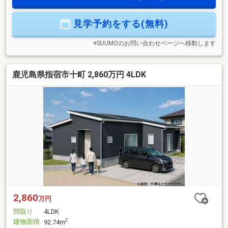
月々の光熱費を抑えられてお得！◆食洗機・浴室暖房乾燥
機、家事動線など家事ラクラク！◆省令準耐火構造で火災保
見学予約をする(無料)
険がお安くなる！ご見学できます。お住まいのこともご相談
ください。【TEL 0995-55-5510】
※SUUMOのお問い合わせページへ移動します
鹿児島県指宿市十町 2,860万円 4LDK
2,860
万円
間取り
4LDK
建物面積
2
92.74m