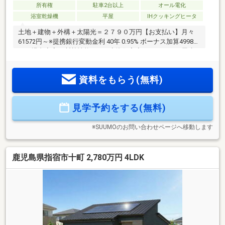
所有権
駐車2台以上
オール電化
浴室乾燥機
平屋
IHクッキングヒータ
土地＋建物＋外構＋太陽光＝２７９０万円【お支払い】月々
61572円～※提携銀行変動金利 40年 0.95% ボーナス加算49980
円の場合◆高い断熱性能のZEH水準住宅◆４ＬＤＫ、平屋建
て◆収納充実（脱衣室の可動棚・パントリー・シューズクロ
ーク・ウォークインクローゼット・全居室クローゼット）で
資料をもらう(無料)
お部屋が片付く！◆太陽光4.6ｋｗ標準装備とオール電化で
月々の光熱費を抑えられてお得！◆食洗機・浴室暖房乾燥
機、家事動線など家事ラクラク！◆省令準耐火構造で火災保
見学予約をする(無料)
険がお安くなる！ご見学できます。お住まいのこともご相談
ください。【TEL 0995-55-5510】
※SUUMOのお問い合わせページへ移動します
鹿児島県指宿市十町 2,780万円 4LDK