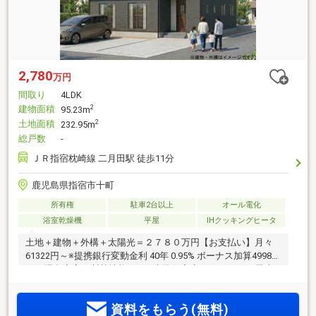
2,780
万円
間取り
4LDK
建物面積
2
95.23m
土地面積
2
232.95m
総戸数
-
ＪＲ指宿枕崎線 二月田駅 徒歩11分
鹿児島県指宿市十町
所有権
駐車2台以上
オール電化
浴室乾燥機
平屋
IHクッキングヒータ
土地＋建物＋外構＋太陽光＝２７８０万円【お支払い】月々
61322円～※提携銀行変動金利 40年 0.95% ボーナス加算49980
円の場合◆高い断熱性能のZEH水準住宅◆４ＬＤＫ、平屋建
て◆収納充実（脱衣室の可動棚・パントリー・シューズクロ
ーク・ウォークインクローゼット・全居室クローゼット）で
資料をもらう(無料)
お部屋が片付く！◆太陽光4.3ｋｗ標準装備とオール電化で