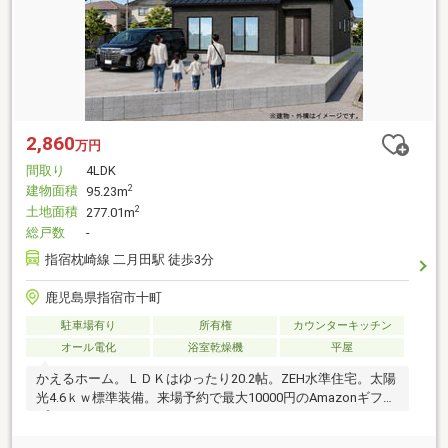
2,860
万円
間取り
4LDK
建物面積
2
95.23m
土地面積
2
277.01m
総戸数
-
指宿枕崎線 二月田駅 徒歩3分
鹿児島県指宿市十町
駐車場有り
所有権
カウンターキッチン
オール電化
浴室乾燥機
平屋
かえるホーム。ＬＤＫはゆったり20.2帖。ZEH水準住宅。太陽
光4.6ｋｗ標準装備。来場予約で最大10000円のAmazonギフト
プレゼント。