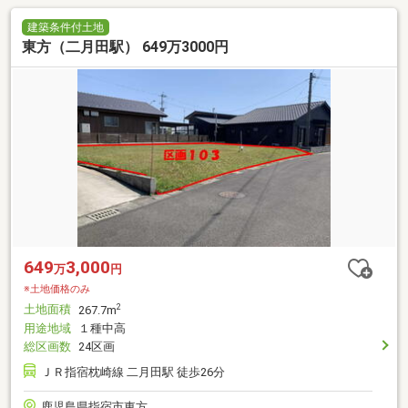
建築条件付土地
東方（二月田駅） 649万3000円
649
3,000
万
円
※土地価格のみ
土地面積
2
267.7m
用途地域
１種中高
総区画数
24区画
ＪＲ指宿枕崎線 二月田駅 徒歩26分
鹿児島県指宿市東方