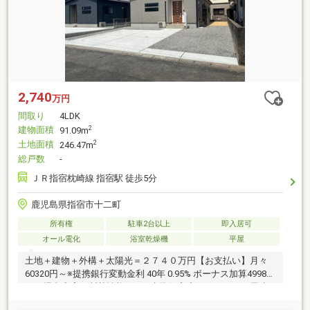
2,740
万円
間取り
4LDK
建物面積
2
91.09m
土地面積
2
246.47m
総戸数
-
ＪＲ指宿枕崎線 指宿駅 徒歩5分
鹿児島県指宿市十二町
所有権
駐車2台以上
即入居可
オール電化
浴室乾燥機
平屋
土地＋建物＋外構＋太陽光＝２７４０万円【お支払い】月々
60320円～※提携銀行変動金利 40年 0.95% ボーナス加算49980
円の場合◆高い断熱性能のZEH水準住宅◆４ＬＤＫ、平屋建
て◆収納充実（脱衣室の可動棚・パントリー・シューズクロ