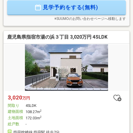
ク！◆省令準耐火構造で火災保険がお安くなる！ご見学でき
見学予約をする(無料)
ます。お住まいのこともご相談ください。【TEL 0995-55-
5510】
※SUUMOのお問い合わせページへ移動します
鹿児島県指宿市湯の浜３丁目 3,020万円 4SLDK
3,020
万円
間取り
4SLDK
建物面積
2
108.27m
土地面積
2
172.03m
総戸数
-
指宿枕崎線 指宿駅 徒歩7分