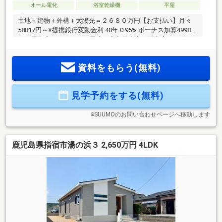
オール電化
浴室乾燥機
平屋
土地＋建物＋外構＋太陽光＝２６８０万円【お支払い】月々
58817円～※提携銀行変動金利 40年 0.95% ボーナス加算49980
円の場合◆４ＬＤＫ、平屋建て◆収納充実（脱衣室の可動
棚・パントリー・シューズクローク・ウォークインクローゼ
ット・全居室クローゼット）でお部屋が片付く！◆太陽光4.3
資料をもらう(無料)
ｋｗ標準装備とオール電化で月々の光熱費を抑えられてお
得！◆食洗機・浴室暖房乾燥機、家事動線など家事ラクラ
ク！◆省令準耐火構造で火災保険がお安くなる！ご見学でき
見学予約をする(無料)
ます。お住まいのこともご相談ください。【TEL 0995-55-
5510】
※SUUMOのお問い合わせページへ移動します
鹿児島県指宿市湯の浜３ 2,650万円 4LDK