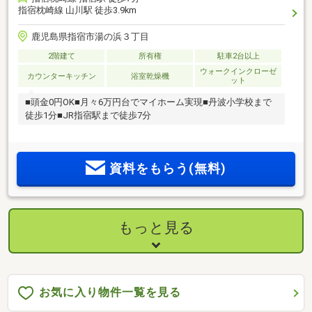
指宿枕崎線 山川駅 徒歩3.9km
鹿児島県指宿市湯の浜３丁目
2階建て
所有権
駐車2台以上
ウォークインクローゼ
カウンターキッチン
浴室乾燥機
ット
■頭金0円OK■月々6万円台でマイホーム実現■丹波小学校まで
徒歩1分■JR指宿駅まで徒歩7分
資料をもらう(無料)
もっと見る
お気に入り物件一覧を見る