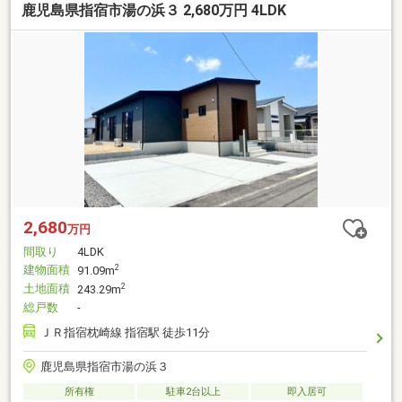
鹿児島県指宿市湯の浜３ 2,680万円 4LDK
2,680
万円
間取り
4LDK
建物面積
2
91.09m
土地面積
2
243.29m
総戸数
-
ＪＲ指宿枕崎線 指宿駅 徒歩11分
鹿児島県指宿市湯の浜３
所有権
駐車2台以上
即入居可