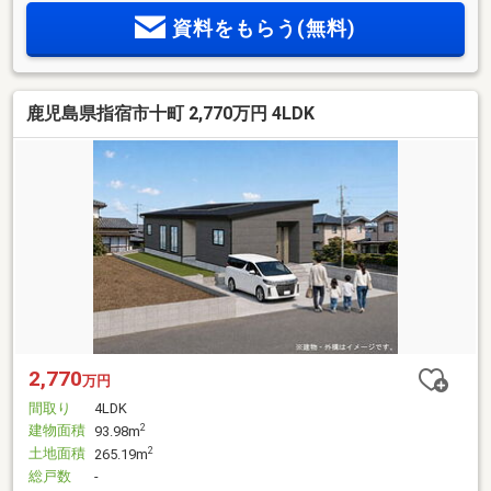
資料をもらう(無料)
鹿児島県指宿市十町 2,770万円 4LDK
2,770
万円
間取り
4LDK
建物面積
2
93.98m
土地面積
2
265.19m
総戸数
-