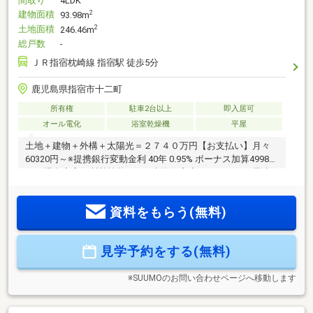
間取り
4LDK
建物面積
2
93.98m
土地面積
2
246.46m
総戸数
-
ＪＲ指宿枕崎線 指宿駅 徒歩5分
鹿児島県指宿市十二町
所有権
駐車2台以上
即入居可
オール電化
浴室乾燥機
平屋
土地＋建物＋外構＋太陽光＝２７４０万円【お支払い】月々
60320円～※提携銀行変動金利 40年 0.95% ボーナス加算49980
円の場合◆高い断熱性能のZEH水準住宅◆４ＬＤＫ、平屋建
て◆収納充実（脱衣室の可動棚・パントリー・シューズクロ
ーク・ウォークインクローゼット・全居室クローゼット）で
資料をもらう(無料)
お部屋が片付く！◆太陽光4.3ｋｗ標準装備とオール電化で
月々の光熱費を抑えられてお得！◆食洗機・浴室暖房乾燥
機、家事動線など家事ラクラク！◆省令準耐火構造で火災保
見学予約をする(無料)
険がお安くなる！ご見学できます。お住まいのこともご相談
ください。【TEL 0995-55-5510】
※SUUMOのお問い合わせページへ移動します