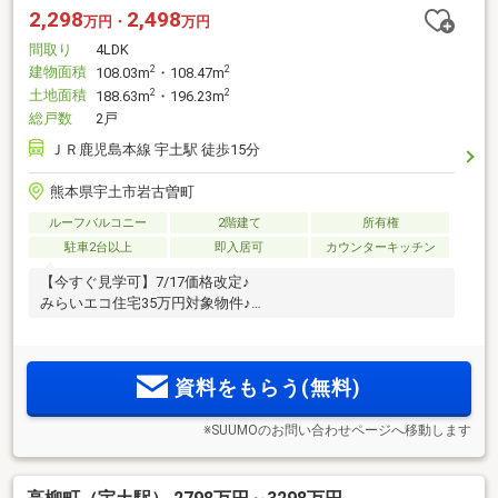
2,298
2,498
万円・
万円
間取り
4LDK
建物面積
2
2
108.03m
・108.47m
土地面積
2
2
188.63m
・196.23m
総戸数
2戸
ＪＲ鹿児島本線 宇土駅 徒歩15分
熊本県宇土市岩古曽町
ルーフバルコニー
2階建て
所有権
駐車2台以上
即入居可
カウンターキッチン
【今すぐ見学可】7/17価格改定♪
みらいエコ住宅35万円対象物件♪
資料をもらう(無料)
※SUUMOのお問い合わせページへ移動します