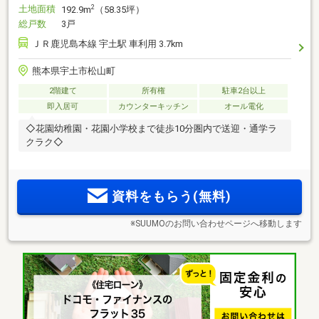
土地面積
2
192.9m
（58.35坪）
総戸数
3戸
ＪＲ鹿児島本線 宇土駅 車利用 3.7km
熊本県宇土市松山町
2階建て
所有権
駐車2台以上
即入居可
カウンターキッチン
オール電化
◇花園幼稚園・花園小学校まで徒歩10分圏内で送迎・通学ラ
クラク◇
資料をもらう(無料)
※SUUMOのお問い合わせページへ移動します