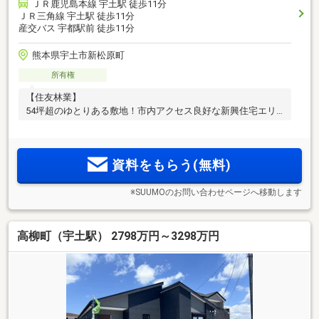
ＪＲ鹿児島本線 宇土駅 徒歩11分
ＪＲ三角線 宇土駅 徒歩11分
産交バス 宇都駅前 徒歩11分
熊本県宇土市新松原町
所有権
【住友林業】
54坪超のゆとりある敷地！市内アクセス良好な新興住宅エリ
ア。
資料をもらう(無料)
※SUUMOのお問い合わせページへ移動します
高柳町（宇土駅） 2798万円～3298万円