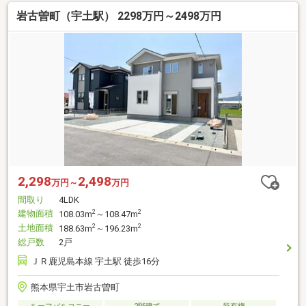
岩古曽町（宇土駅） 2298万円～2498万円
2,298
2,498
万円～
万円
間取り
4LDK
建物面積
2
2
108.03m
～108.47m
土地面積
2
2
188.63m
～196.23m
総戸数
2戸
ＪＲ鹿児島本線 宇土駅 徒歩16分
熊本県宇土市岩古曽町