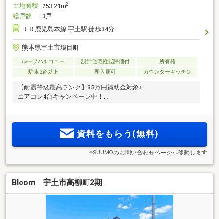
土地面積
2
253.21m
総戸数
3戸
ＪＲ鹿児島本線 宇土駅 徒歩34分
熊本県宇土市境目町
ルーフバルコニー
設計住宅性能評価付
所有権
駐車2台以上
即入居可
カウンターキッチン
【耐震等級最高ランク】35万円補助金対象♪
エアコン4台キャンペーン中！
資料をもらう(無料)
※SUUMOのお問い合わせページへ移動します
Bloom 宇土市高柳町2期