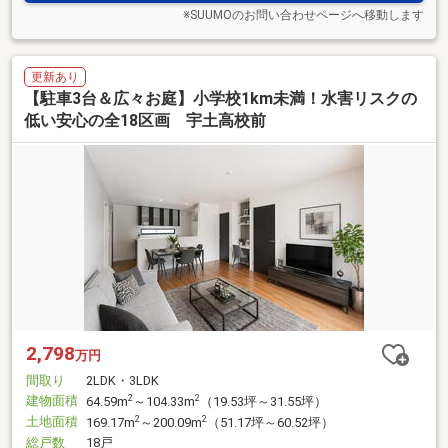
※SUUMOのお問い合わせページへ移動します
更新あり
【駐車3台＆広々お庭】小学校1km未満！水害リスクの
低い安心の全18区画 宇土高校前
2,798
万円
間取り
2LDK・3LDK
建物面積
2
2
64.59m
～104.33m
（19.53坪～31.55坪）
土地面積
2
2
169.17m
～200.09m
（51.17坪～60.52坪）
総戸数
18戸