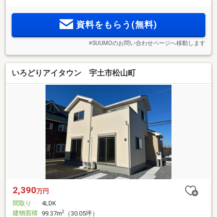
資料をもらう(無料)
※SUUMOのお問い合わせページへ移動します
いろどりアイタウン 宇土市松山町
2,390
万円
間取り
4LDK
建物面積
2
99.37m
（30.05坪）