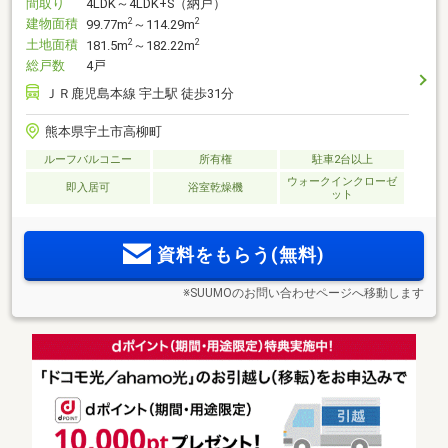
間取り
4LDK～4LDK+S（納戸）
建物面積
2
2
99.77m
～114.29m
土地面積
2
2
181.5m
～182.22m
総戸数
4戸
ＪＲ鹿児島本線 宇土駅 徒歩31分
熊本県宇土市高柳町
ルーフバルコニー
所有権
駐車2台以上
ウォークインクローゼ
即入居可
浴室乾燥機
ット
資料をもらう(無料)
※SUUMOのお問い合わせページへ移動します