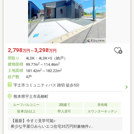
2,798
3,298
万円～
万円
間取り
4LDK・4LDK+S（納戸）
建物面積
2
2
99.77m
～114.46m
土地面積
2
2
181.42m
～182.22m
総戸数
4戸
宇土市コミュニティバス 踏切 徒歩5分
熊本県宇土市高柳町
ルーフバルコニー
2階建て
所有権
駐車2台以上
即入居可
カウンターキッチン
【最新】今すぐ見学可能♪
希少な平屋◎みらいエコ住宅35万円対象物件♪