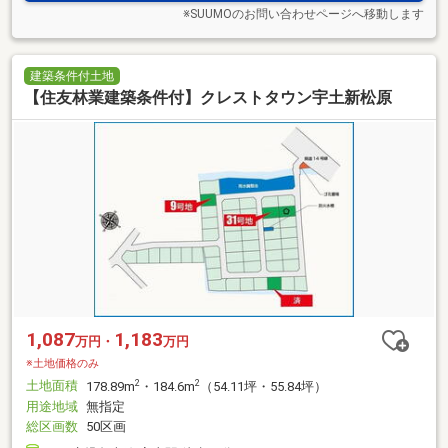
※SUUMOのお問い合わせページへ移動します
建築条件付土地
【住友林業建築条件付】クレストタウン宇土新松原
1,087
1,183
万円・
万円
※土地価格のみ
土地面積
2
2
178.89m
・184.6m
（54.11坪・55.84坪）
用途地域
無指定
総区画数
50区画