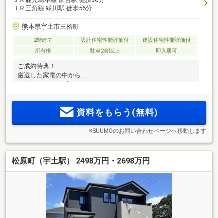
ＪＲ三角線 緑川駅 徒歩56分
熊本県宇土市三拾町
2階建て
設計住宅性能評価付
建設住宅性能評価付
所有権
駐車2台以上
即入居可
ご成約特典！
厳選した家電の中から
お好きなものをプレゼント！
資料をもらう(無料)
※SUUMOのお問い合わせページへ移動します
松原町（宇土駅） 2498万円・2698万円