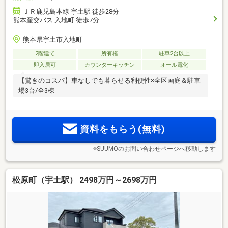
ＪＲ鹿児島本線 宇土駅 徒歩28分
熊本産交バス 入地町 徒歩7分
熊本県宇土市入地町
2階建て
所有権
駐車2台以上
即入居可
カウンターキッチン
オール電化
【驚きのコスパ】車なしでも暮らせる利便性×全区画庭＆駐車
場3台/全3棟
資料をもらう(無料)
※SUUMOのお問い合わせページへ移動します
松原町（宇土駅） 2498万円～2698万円