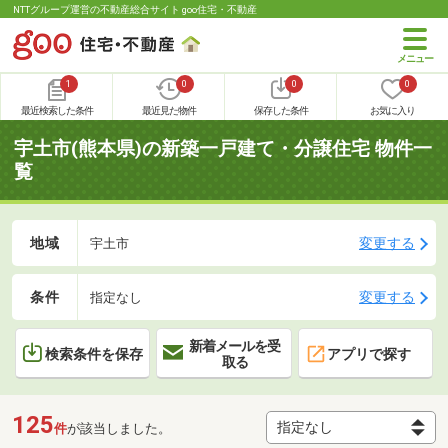
NTTグループ運営の不動産総合サイト goo住宅・不動産
1
0
0
0
最近検索した条件
最近見た物件
保存した条件
お気に入り
宇土市(熊本県)の新築一戸建て・分譲住宅 物件一
覧
地域
変更する
宇土市
条件
変更する
指定なし
新着メールを受
検索条件を保存
アプリで探す
取る
125
件
が該当しました。