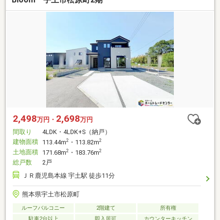
2,498
2,698
万円・
万円
間取り
4LDK・4LDK+S（納戸）
建物面積
2
2
113.44m
・113.82m
土地面積
2
2
171.68m
・183.76m
総戸数
2戸
ＪＲ鹿児島本線 宇土駅 徒歩11分
熊本県宇土市松原町
ルーフバルコニー
2階建て
所有権
駐車2台以上
即入居可
カウンターキッチン