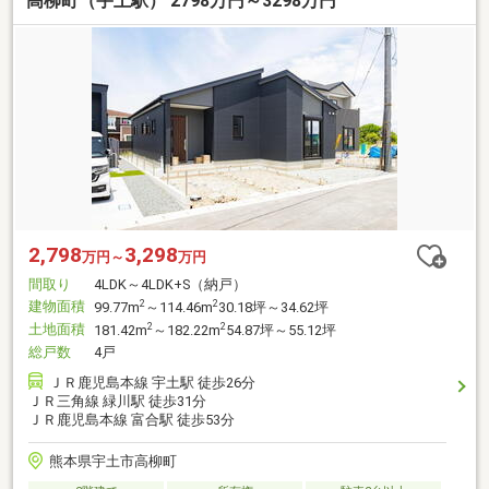
高柳町（宇土駅） 2798万円～3298万円
2,798
3,298
万円～
万円
間取り
4LDK～4LDK+S（納戸）
建物面積
2
2
99.77m
～114.46m
30.18坪～34.62坪
土地面積
2
2
181.42m
～182.22m
54.87坪～55.12坪
総戸数
4戸
ＪＲ鹿児島本線 宇土駅 徒歩26分
ＪＲ三角線 緑川駅 徒歩31分
ＪＲ鹿児島本線 富合駅 徒歩53分
熊本県宇土市高柳町