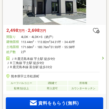
2,498
2,698
万円・
万円
間取り
4LDK・4LDK+S（納戸）
建物面積
2
2
113.44m
・113.82m
34.31坪・34.43坪
土地面積
2
2
171.68m
・183.76m
51.93坪・55.58坪
総戸数
2戸
ＪＲ鹿児島本線 宇土駅 徒歩9分
ＪＲ三角線 宇土駅 徒歩9分
ＪＲ鹿児島本線 富合駅 徒歩33分
熊本県宇土市松原町
ルーフバルコニー
2階建て
所有権
駐車2台以上
即入居可
カウンターキッチン
資料をもらう(無料)