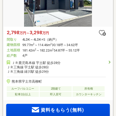
2,798
3,298
万円～
万円
間取り
4LDK～4LDK+S（納戸）
建物面積
2
2
99.77m
～114.46m
30.18坪～34.62坪
土地面積
2
2
181.42m
～182.22m
54.87坪～55.12坪
総戸数
4戸
ＪＲ鹿児島本線 宇土駅 徒歩28分
ＪＲ三角線 宇土駅 徒歩28分
ＪＲ三角線 緑川駅 徒歩29分
熊本県宇土市高柳町
ルーフバルコニー
2階建て
所有権
駐車2台以上
即入居可
カウンターキッチン
資料をもらう(無料)