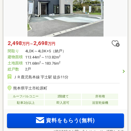
2,498
2,698
万円～
万円
間取り
4LDK～4LDK+S（納戸）
建物面積
2
2
113.44m
～113.82m
土地面積
2
2
171.68m
～183.76m
総戸数
2戸
ＪＲ鹿児島本線 宇土駅 徒歩11分
熊本県宇土市松原町
ルーフバルコニー
2階建て
所有権
駐車2台以上
即入居可
浴室乾燥機
資料をもらう(無料)