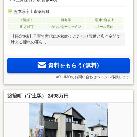
熊本県宇土市築籠町
2階建て
所有権
駐車2台以上
即入居可
カウンターキッチン
オール電化
【限定3棟】子育て世代にお勧め！こだわり設備と広々空間で
叶える憧れの暮らし
資料をもらう(無料)
※SUUMOのお問い合わせページへ移動します
築籠町（宇土駅） 2498万円