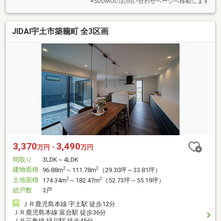
※SUUMOのお問い合わせページへ移動します
JIDAI宇土市築籠町 全3区画
3,370
3,490
万円・
万円
間取り
3LDK～4LDK
建物面積
2
2
96.88m
～111.78m
（29.30坪～33.81坪）
土地面積
2
2
174.34m
～182.47m
（52.73坪～55.19坪）
総戸数
3戸
ＪＲ鹿児島本線 宇土駅 徒歩12分
ＪＲ鹿児島本線 富合駅 徒歩36分
ＪＲ三角線 緑川駅 徒歩45分