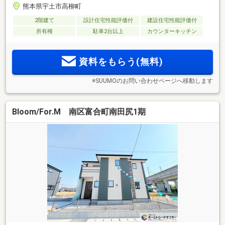
熊本県宇土市高柳町
2階建て
設計住宅性能評価付
建設住宅性能評価付
所有権
駐車2台以上
カウンターキッチン
資料をもらう(無料)
※SUUMOのお問い合わせページへ移動します
Bloom/For.M 南区富合町南田尻1期