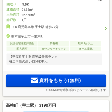
間取り
4LDK
建物面積
2
91.32m
土地面積
2
227.68m
総戸数
1戸
ＪＲ鹿児島本線 宇土駅 徒歩27分
熊本県宇土市一里木町
設計住宅性能評価付
所有権
駐車2台以上
即入居可
カウンターキッチン
オール電化
【平屋住宅】耐震等級最高ランク
省エネ性の高いZEH水準♪
資料をもらう(無料)
※SUUMOのお問い合わせページへ移動します
高柳町（宇土駅） 3190万円