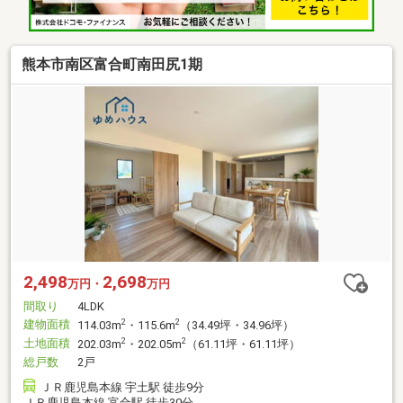
熊本市南区富合町南田尻1期
2,498
2,698
万円・
万円
間取り
4LDK
建物面積
2
2
114.03m
・115.6m
（34.49坪・34.96坪）
土地面積
2
2
202.03m
・202.05m
（61.11坪・61.11坪）
総戸数
2戸
ＪＲ鹿児島本線 宇土駅 徒歩9分
ＪＲ鹿児島本線 富合駅 徒歩30分