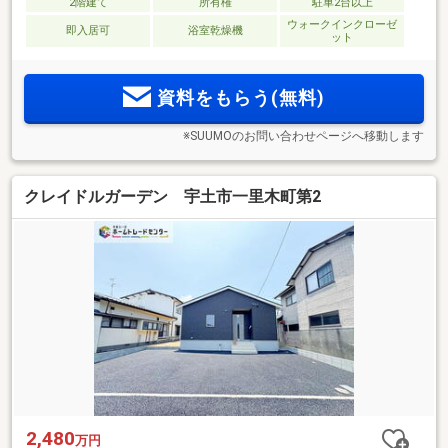
2階建て
所有権
駐車2台以上
ウォークインクローゼ
即入居可
浴室乾燥機
ット
資料をもらう(無料)
※SUUMOのお問い合わせページへ移動します
クレイドルガーデン 宇土市一里木町第2
2,480
万円