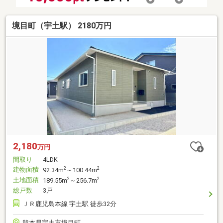
境目町（宇土駅） 2180万円
2,180
万円
間取り
4LDK
建物面積
2
2
92.34m
～100.44m
土地面積
2
2
189.55m
～256.7m
総戸数
3戸
ＪＲ鹿児島本線 宇土駅 徒歩32分
熊本県宇土市境目町