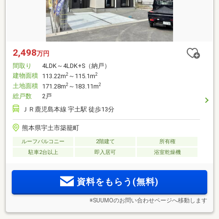
2,498
万円
間取り
4LDK～4LDK+S（納戸）
建物面積
2
2
113.22m
～115.1m
土地面積
2
2
171.28m
～183.11m
総戸数
2戸
ＪＲ鹿児島本線 宇土駅 徒歩13分
熊本県宇土市築籠町
ルーフバルコニー
2階建て
所有権
駐車2台以上
即入居可
浴室乾燥機
資料をもらう(無料)
※SUUMOのお問い合わせページへ移動します