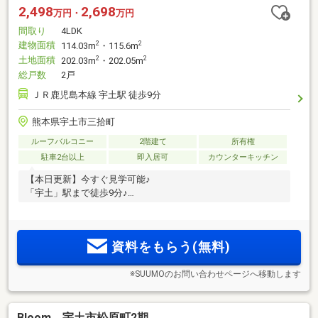
2,498
2,698
万円・
万円
間取り
4LDK
建物面積
2
2
114.03m
・115.6m
土地面積
2
2
202.03m
・202.05m
総戸数
2戸
ＪＲ鹿児島本線 宇土駅 徒歩9分
熊本県宇土市三拾町
ルーフバルコニー
2階建て
所有権
駐車2台以上
即入居可
カウンターキッチン
【本日更新】今すぐ見学可能♪
「宇土」駅まで徒歩9分♪
資料をもらう(無料)
※SUUMOのお問い合わせページへ移動します
Bloom 宇土市松原町2期