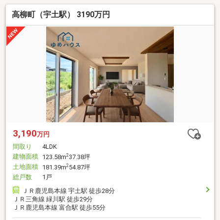
高柳町（宇土駅） 3190万円
3,190
万円
間取り
4LDK
建物面積
2
123.58m
37.38坪
土地面積
2
181.39m
54.87坪
総戸数
1戸
ＪＲ鹿児島本線 宇土駅 徒歩28分
ＪＲ三角線 緑川駅 徒歩29分
ＪＲ鹿児島本線 富合駅 徒歩55分