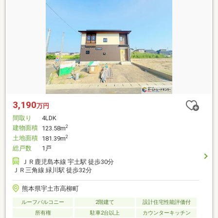
3,190
万円
間取り
4LDK
建物面積
2
123.58m
土地面積
2
181.39m
総戸数
1戸
ＪＲ鹿児島本線 宇土駅 徒歩30分
ＪＲ三角線 緑川駅 徒歩32分
熊本県宇土市高柳町
ルーフバルコニー
2階建て
設計住宅性能評価付
所有権
駐車2台以上
カウンターキッチン