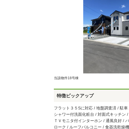
当該物件18号棟
特徴ピックアップ
フラット３５Sに対応 / 地盤調査済 / 駐車２台
シャワー付洗面化粧台 / 対面式キッチン / ト
ＴＶモニタ付インターホン / 通風良好 /
ローク / ルーフバルコニー / 食器洗乾燥機 