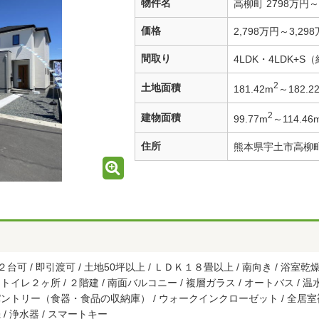
物件名
高柳町 2798万円～
価格
2,798万円～3,29
間取り
4LDK・4LDK+S
2
土地面積
181.42m
～182.2
2
建物面積
99.77m
～114.46
住所
熊本県宇土市高柳
可 / 即引渡可 / 土地50坪以上 / ＬＤＫ１８畳以上 / 南向き / 浴室乾燥機 
イレ２ヶ所 / ２階建 / 南面バルコニー / 複層ガラス / オートバス / 温水洗
 パントリー（食器・食品の収納庫） / ウォークインクローゼット / 全居
/ 浄水器 / スマートキー