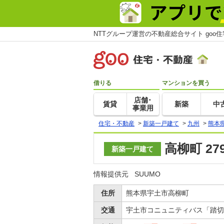
NTTグループ運営の不動産総合サイト goo
借りる
マンションを買う
店舗･
賃貸
新築
中
事業用
住宅・不動産
>
新築一戸建て
>
九州
>
熊本
高柳町 2
新築一戸建て
情報提供元
SUUMO
住所
熊本県宇土市高柳町
交通
宇土市コニュニティバス「踏切