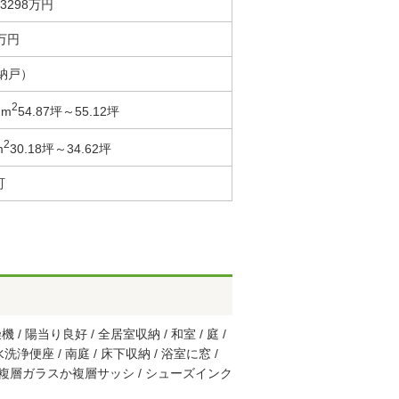
3298万円
8万円
（納戸）
2
2m
54.87坪～55.12坪
2
m
30.18坪～34.62坪
町
/ 陽当り良好 / 全居室収納 / 和室 / 庭 /
浄便座 / 南庭 / 床下収納 / 浴室に窓 /
室複層ガラスか複層サッシ / シューズインク