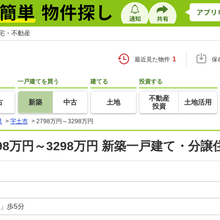
住宅・不動産
1
最近見た物件
保
一戸建てを買う
建てる
投資する
不動産
古
新築
中古
土地
土地活用
投資
県
>
宇土市
>
2798万円～3298万円
798万円～3298万円 新築一戸建て・分譲
」歩5分