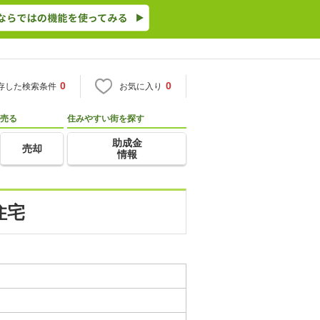
0
0
存した検索条件
お気に入り
売る
住みやすい街を探す
助成金
売却
情報
住宅