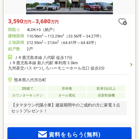
3,590
3,680
万円～
万円
間取り
4LDK+S（納戸）
建物面積
2
2
110.96m
～113.29m
（33.56坪～34.27坪）
土地面積
2
2
212.95m
～213m
（64.41坪～64.43坪）
総戸数
2戸
ＪＲ鹿児島本線 八代駅 徒歩17分
ＪＲ鹿児島本線 新八代駅 車利用 3.3km
九州産交バス やつしろハーモニーホール北口 徒歩2分
熊本県八代市出町
2階建て
所有権
駐車2台以上
カウンターキッチン
オール電化
浴室乾燥機
【タマタウン代陽小東】建築期間中のご成約の方に家電３点
セットプレゼント！
資料をもらう(無料)