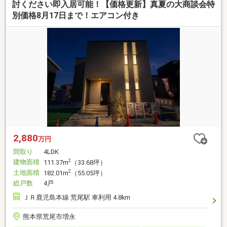
討ください即入居可能！【価格更新】真夏の大商談会特
別価格8月17日まで！エアコン付き
2,880
万円
間取り
4LDK
建物面積
2
111.37m
（33.68坪）
土地面積
2
182.01m
（55.05坪）
総戸数
4戸
ＪＲ鹿児島本線 荒尾駅 車利用 4.8km
熊本県荒尾市増永