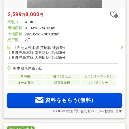
2,599
8,000
万
円
間取り
4LDK
建物面積
2
2
91.09m
～96.05m
土地面積
2
2
292.05m
～301.32m
総戸数
2戸
ＪＲ鹿児島本線 荒尾駅 徒歩5分
ＪＲ鹿児島本線 南荒尾駅 徒歩38分
ＪＲ鹿児島本線 大牟田駅 徒歩56分
熊本県荒尾市万田
所有権
駐車2台以上
カウンターキッチン
オール電化
浴室乾燥機
バリアフリー
資料をもらう(無料)
※SUUMOのお問い合わせページへ移動します