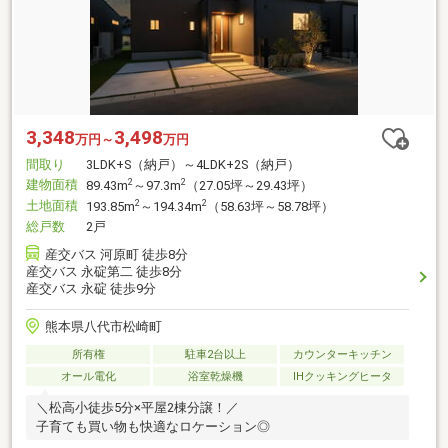
3,348
3,498
万円～
万円
間取り
3LDK+S（納戸）～4LDK+2S（納戸）
建物面積
2
2
89.43m
～97.3m
（27.05坪～29.43坪）
土地面積
2
2
193.85m
～194.34m
（58.63坪～58.78坪）
総戸数
2戸
産交バス 河原町 徒歩8分
産交バス 永碇第二 徒歩8分
産交バス 永碇 徒歩9分
熊本県八代市松崎町
所有権
駐車2台以上
カウンターキッチン
オール電化
浴室乾燥機
IHクッキングヒータ
＼松高小徒歩5分×平屋2棟分譲！／
子育ても買い物も快適なロケーション◎