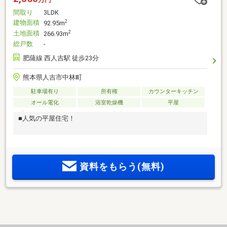
間取り
3LDK
建物面積
2
92.95m
土地面積
2
266.93m
総戸数
-
肥薩線 西人吉駅 徒歩23分
熊本県人吉市中林町
駐車場有り
所有権
カウンターキッチン
オール電化
浴室乾燥機
平屋
■人気の平屋住宅！
資料をもらう(無料)