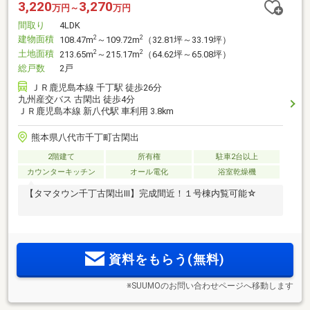
3,220
3,270
万円～
万円
間取り
4LDK
建物面積
2
2
108.47m
～109.72m
（32.81坪～33.19坪）
土地面積
2
2
213.65m
～215.17m
（64.62坪～65.08坪）
総戸数
2戸
ＪＲ鹿児島本線 千丁駅 徒歩26分
九州産交バス 古閑出 徒歩4分
ＪＲ鹿児島本線 新八代駅 車利用 3.8km
熊本県八代市千丁町古閑出
2階建て
所有権
駐車2台以上
カウンターキッチン
オール電化
浴室乾燥機
【タマタウン千丁古閑出Ⅲ】完成間近！１号棟内覧可能☆
資料をもらう(無料)
※SUUMOのお問い合わせページへ移動します