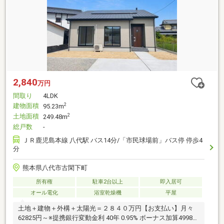
2,840
万円
間取り
4LDK
建物面積
2
95.23m
土地面積
2
249.48m
総戸数
-
ＪＲ鹿児島本線 八代駅 バス14分/「市民球場前」バス停 停歩4
分
熊本県八代市古閑下町
所有権
駐車2台以上
即入居可
オール電化
浴室乾燥機
平屋
土地＋建物＋外構＋太陽光＝２８４０万円【お支払い】月々
62825円～※提携銀行変動金利 40年 0.95% ボーナス加算49980