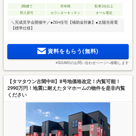
2階建て
所有権
駐車2台以上
即入居可
カウンターキッチン
オール電化
＼完成見学会開催中／●ZEH住宅【補助金対象】●太陽光発電
【標準仕様】
資料をもらう(無料)
※SUUMOのお問い合わせページへ移動します
【タマタウン古閑中Ⅲ】8号地価格改定！内覧可能！
2990万円！地震に耐えたタマホームの物件を是非内覧
ください