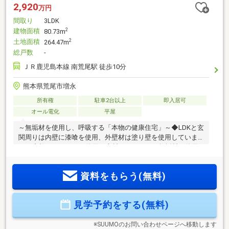
2,920
万円
間取り
3LDK
建物面積
2
80.73m
土地面積
2
264.47m
総戸数
-
ＪＲ鹿児島本線 南荒尾駅 徒歩10分
熊本県荒尾市増永
所有権
駐車2台以上
即入居可
オール電化
平屋
～無垢材を使用し、呼吸する「本物の健康住宅」～◆LDKと玄
関周りは内壁に漆喰を使用、外壁材は塗り壁を使用していま
す！◆柱にはヒノキを使用、床材にはさくらの無垢材を使用
しています！◆基礎パッキン工法を採用し、床下を自然の風
で全周換気！
資料をもらう(無料)
見学予約をする(無料)
※SUUMOのお問い合わせページへ移動します