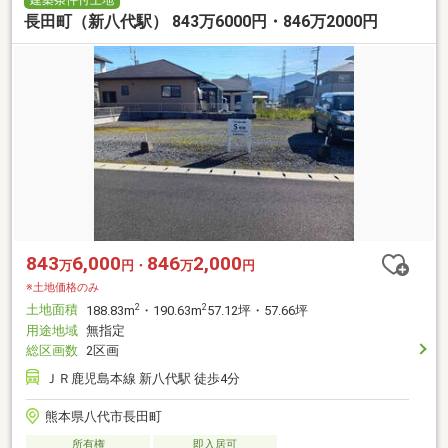
建築条件付土地
長田町（新八代駅） 843万6000円・846万2000円
843
6,000
846
2,000
万
円・
万
円
※土地価格のみ
土地面積
2
2
188.83m
・190.63m
57.12坪・57.66坪
用途地域
無指定
総区画数
2区画
ＪＲ鹿児島本線 新八代駅 徒歩4分
熊本県八代市長田町
所有権
即入居可