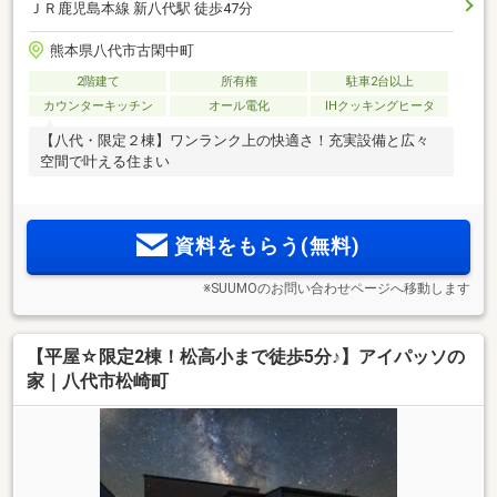
ＪＲ鹿児島本線 新八代駅 徒歩47分
熊本県八代市古閑中町
2階建て
所有権
駐車2台以上
カウンターキッチン
オール電化
IHクッキングヒータ
【八代・限定２棟】ワンランク上の快適さ！充実設備と広々
空間で叶える住まい
資料をもらう(無料)
※SUUMOのお問い合わせページへ移動します
【平屋☆限定2棟！松高小まで徒歩5分♪】アイパッソの
家｜八代市松崎町