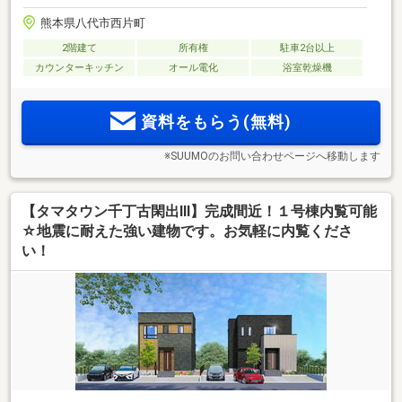
熊本県八代市西片町
2階建て
所有権
駐車2台以上
カウンターキッチン
オール電化
浴室乾燥機
資料をもらう(無料)
※SUUMOのお問い合わせページへ移動します
【タマタウン千丁古閑出Ⅲ】完成間近！１号棟内覧可能
☆地震に耐えた強い建物です。お気軽に内覧くださ
い！