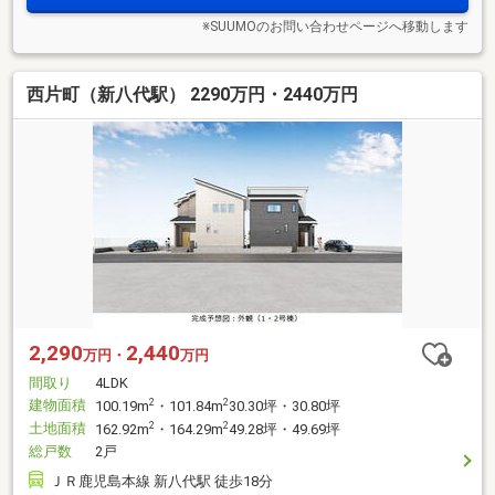
※SUUMOのお問い合わせページへ移動します
西片町（新八代駅） 2290万円・2440万円
2,290
2,440
万円・
万円
間取り
4LDK
建物面積
2
2
100.19m
・101.84m
30.30坪・30.80坪
土地面積
2
2
162.92m
・164.29m
49.28坪・49.69坪
総戸数
2戸
ＪＲ鹿児島本線 新八代駅 徒歩18分