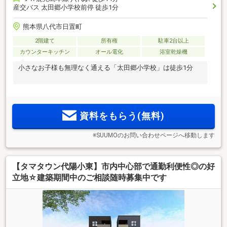
産交バス 太田郷小学校前停 徒歩1分
熊本県八代市日置町
2階建て
所有権
駐車2台以上
カウンターキッチン
オール電化
浴室乾燥機
小さなお子様も無理なく通える「太田郷小学校」は徒歩1分
資料をもらう(無料)
※SUUMOのお問い合わせページへ移動します
【タマタウン代陽小東】市内中心部で通勤利便性◎の好
立地☆建築期間中のご相談随時募集中です