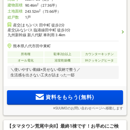
建物面積
2
90.46m
（27.36坪）
土地面積
2
243.52m
（73.66坪）
総戸数
1戸
産交(まち)バス 田中町 徒歩2分
産交(みな)バス 臨港線田中町 徒歩3分
九州新幹線 新八代駅 車利用 3.4km
熊本県八代市田中東町
所有権
駐車2台以上
カウンターキッチン
オール電化
浴室乾燥機
IHクッキングヒータ
＼使いやすい動線×見せない収納で整う／
生活感を出さない工夫が詰まった一邸
資料をもらう(無料)
※SUUMOのお問い合わせページへ移動します
【タマタウン荒尾中央Ⅱ】最終1棟です！お早めにご検