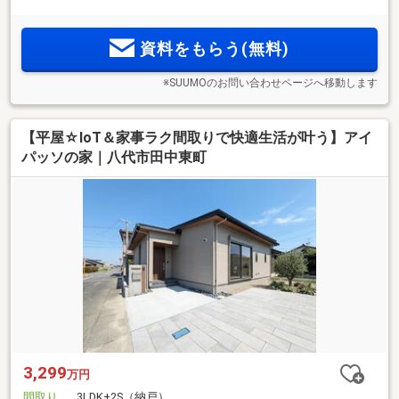
資料をもらう(無料)
※SUUMOのお問い合わせページへ移動します
【平屋☆IoT＆家事ラク間取りで快適生活が叶う】アイ
パッソの家｜八代市田中東町
3,299
万円
間取り
3LDK+2S（納戸）