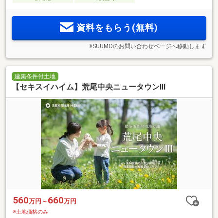
資料をもらう(無料)
※SUUMOのお問い合わせページへ移動します
建築条件付土地
【セキスイハイム】荒尾中央ニュータウンⅢ
560
660
万円～
万円
※土地価格のみ