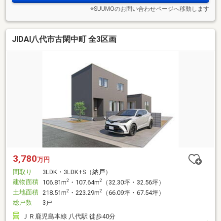
※SUUMOのお問い合わせページへ移動します
JIDAI八代市古閑中町 全3区画
3,780
万円
間取り
3LDK・3LDK+S（納戸）
建物面積
2
2
106.81m
・107.64m
（32.30坪・32.56坪）
土地面積
2
2
218.51m
・223.29m
（66.09坪・67.54坪）
総戸数
3戸
ＪＲ鹿児島本線 八代駅 徒歩40分