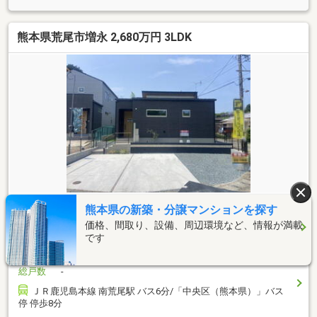
熊本県荒尾市増永 2,680万円 3LDK
2,680
熊本県の新築・分譲マンションを探す
万円
価格、間取り、設備、周辺環境など、情報が満載
間取り
3LDK
です
建物面積
2
85.08m
土地面積
2
218.43m
総戸数
-
ＪＲ鹿児島本線 南荒尾駅 バス6分/「中央区（熊本県）」バス
停 停歩8分