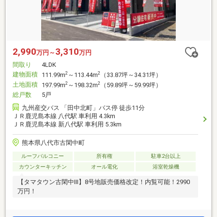
2,990
3,310
万円～
万円
間取り
4LDK
建物面積
2
2
111.99m
～113.44m
（33.87坪～34.31坪）
土地面積
2
2
197.99m
～198.32m
（59.89坪～59.99坪）
総戸数
5戸
九州産交バス 「田中北町」バス停 徒歩11分
ＪＲ鹿児島本線 八代駅 車利用 4.3km
ＪＲ鹿児島本線 新八代駅 車利用 5.3km
熊本県八代市古閑中町
ルーフバルコニー
所有権
駐車2台以上
カウンターキッチン
オール電化
浴室乾燥機
【タマタウン古閑中Ⅲ】8号地販売価格改定！内覧可能！2990
万円！