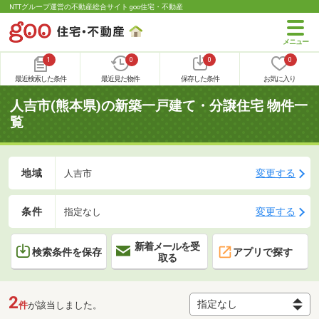
NTTグループ運営の不動産総合サイト goo住宅・不動産
1
0
0
0
最近検索した条件
最近見た物件
保存した条件
お気に入り
人吉市(熊本県)の新築一戸建て・分譲住宅 物件一
覧
地域
変更する
人吉市
条件
変更する
指定なし
新着メールを受
検索条件を保存
アプリで探す
取る
2
件
が該当しました。