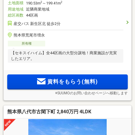
土地面積
2
2
190.53m
～199.41m
用途地域
近隣商業地域
総区画数
44区画
産交バス 新生区北 徒歩2分
熊本県荒尾市増永
所有権
【セキスイハイム】全44区画の大型分譲地！商業施設が充実
したエリア。
資料をもらう(無料)
※SUUMOのお問い合わせページへ移動します
熊本県八代市古閑下町 2,840万円 4LDK