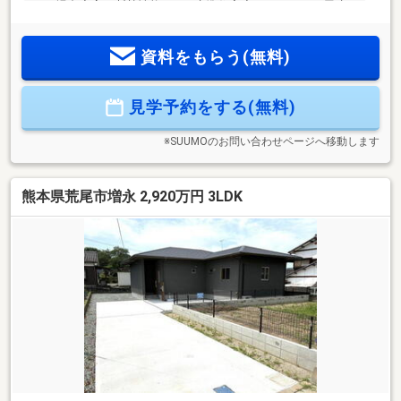
円の場合◆高い断熱性能のZEH水準住宅◆４ＬＤＫ、平屋建
て◆収納充実（脱衣室の可動棚・パントリー・シューズクロ
ーク・ウォークインクローゼット・全居室クローゼット）で
資料をもらう(無料)
お部屋が片付く！◆太陽光4.3ｋｗ標準装備とオール電化で
月々の光熱費を抑えられてお得！◆食洗機・浴室暖房乾燥
機、家事動線など家事ラクラク！◆省令準耐火構造で火災保
見学予約をする(無料)
険がお安くなる！ご見学できます。お住まいのこともご相談
ください。【TEL 0995-55-5510】
※SUUMOのお問い合わせページへ移動します
熊本県荒尾市増永 2,920万円 3LDK