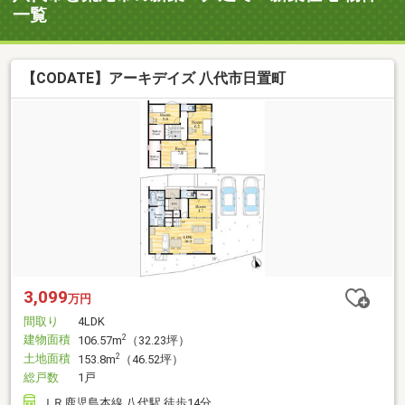
一覧
【CODATE】アーキデイズ 八代市日置町
3,099
万円
間取り
4LDK
建物面積
2
106.57m
（32.23坪）
土地面積
2
153.8m
（46.52坪）
総戸数
1戸
ＪＲ鹿児島本線 八代駅 徒歩14分