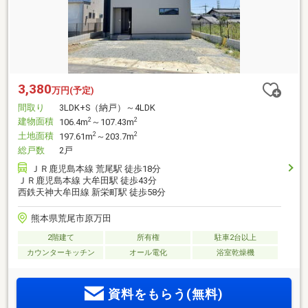
3,380
万円(予定)
間取り
3LDK+S（納戸）～4LDK
建物面積
2
2
106.4m
～107.43m
土地面積
2
2
197.61m
～203.7m
総戸数
2戸
ＪＲ鹿児島本線 荒尾駅 徒歩18分
ＪＲ鹿児島本線 大牟田駅 徒歩43分
西鉄天神大牟田線 新栄町駅 徒歩58分
熊本県荒尾市原万田
2階建て
所有権
駐車2台以上
カウンターキッチン
オール電化
浴室乾燥機
資料をもらう(無料)