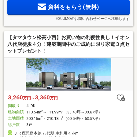
資料をもらう(無料)
※SUUMOのお問い合わせページへ移動します
【タマタウン松高小西】お買い物の利便性良し！イオン
八代店徒歩４分！建築期間中のご成約に限り家電３点セ
ットプレゼント！
3,260
3,360
万円～
万円
間取り
4LDK
建物面積
2
2
110.54m
～111.99m
（33.43坪～33.87坪）
土地面積
2
2
200.16m
・210.18m
（60.54坪・63.57坪）
総戸数
3戸
ＪＲ鹿児島本線 八代駅 車利用 4.7km