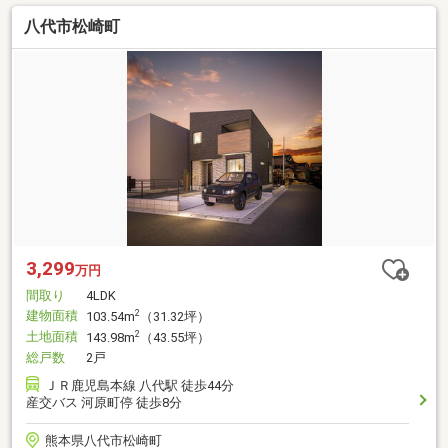
八代市松崎町
3,299
万円
間取り
4LDK
建物面積
2
103.54m
（31.32坪）
土地面積
2
143.98m
（43.55坪）
総戸数
2戸
ＪＲ鹿児島本線 八代駅 徒歩44分
産交バス 河原町停 徒歩8分
熊本県八代市松崎町