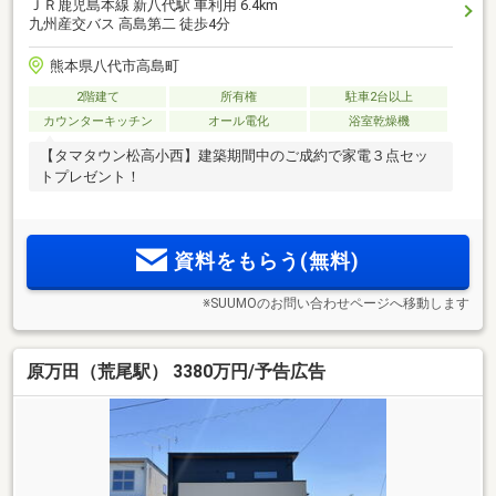
ＪＲ鹿児島本線 新八代駅 車利用 6.4km
九州産交バス 高島第二 徒歩4分
熊本県八代市高島町
2階建て
所有権
駐車2台以上
カウンターキッチン
オール電化
浴室乾燥機
【タマタウン松高小西】建築期間中のご成約で家電３点セッ
トプレゼント！
資料をもらう(無料)
※SUUMOのお問い合わせページへ移動します
原万田（荒尾駅） 3380万円/予告広告