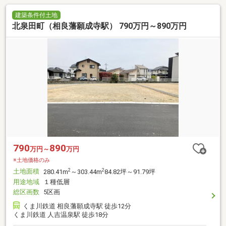
建築条件付土地
北泉田町（相良藩願成寺駅） 790万円～890万円
790
890
万円～
万円
※土地価格のみ
土地面積
2
2
280.41m
～303.44m
84.82坪～91.79坪
用途地域
１種低層
総区画数
5区画
くま川鉄道 相良藩願成寺駅 徒歩12分
くま川鉄道 人吉温泉駅 徒歩18分