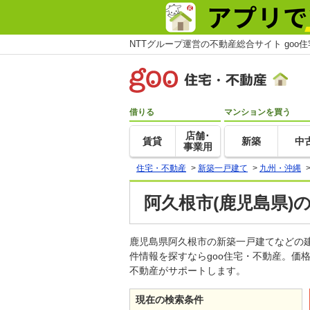
NTTグループ運営の不動産総合サイト goo
借りる
マンションを買う
店舗･
賃貸
新築
中
事業用
住宅・不動産
>
新築一戸建て
>
九州・沖縄
阿久根市(鹿児島県)
鹿児島県阿久根市の新築一戸建てなどの
件情報を探すならgoo住宅・不動産。価
不動産がサポートします。
現在の検索条件