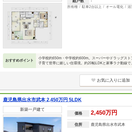
総戸数
-
所有権
駐車2台以上
オール電化
浴
小学校約650m・中学校約600m。スーパーやドラッグス
おすすめポイント
子育て世帯に嬉しい住環境。約20帖LDKと家事ラク動線
お気に入りに追加
鹿児島県出水市武本 2,450万円 5LDK
新築一戸建て
2,450万円
価格
住所
鹿児島県出水市武本