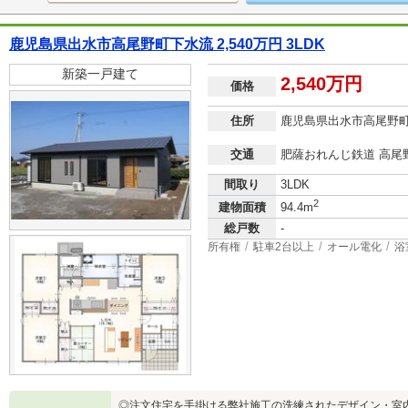
鹿児島県出水市高尾野町下水流 2,540万円 3LDK
新築一戸建て
2,540万円
価格
住所
鹿児島県出水市高尾野
交通
肥薩おれんじ鉄道 高尾野駅
間取り
3LDK
2
建物面積
94.4m
総戸数
-
所有権
駐車2台以上
オール電化
浴
◎注文住宅を手掛ける弊社施工の洗練されたデザイン・室