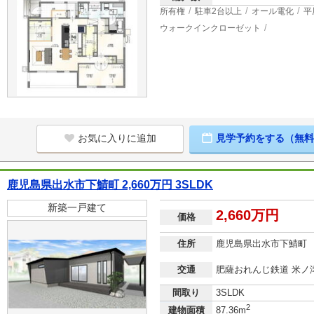
所有権
駐車2台以上
オール電化
平
ウォークインクローゼット
お気に入りに追加
見学予約をする（無料
鹿児島県出水市下鯖町 2,660万円 3SLDK
新築一戸建て
2,660万円
価格
住所
鹿児島県出水市下鯖町
交通
肥薩おれんじ鉄道 米ノ津
間取り
3SLDK
2
建物面積
87.36m