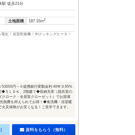
駅 徒歩21分
2
土地面積
187.15m
ル電化
浴室乾燥機
IHクッキングヒータ
55円～※提携銀行変動金利 40年 0.95%
住宅◆５ＬＤＫ、2階建て◆収納充実（脱衣室の
ズクローク・全居室クローゼット）でお部屋
の光熱費を抑えられてお得！◆食洗機・浴室暖
で火災保険がお安くなる！ご見学できます。
】
）
資料をもらう（無料）