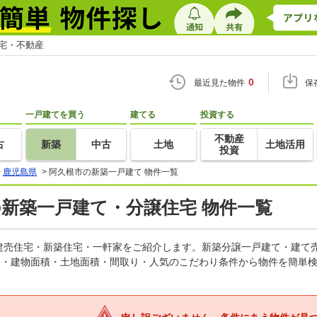
住宅・不動産
0
最近見た物件
保
一戸建てを買う
建てる
投資する
不動産
古
新築
中古
土地
土地活用
投資
>
鹿児島県
>
阿久根市の新築一戸建て 物件一覧
の新築一戸建て・分譲住宅 物件一覧
建売住宅・新築住宅・一軒家をご紹介します。新築分譲一戸建て・建て
格・建物面積・土地面積・間取り・人気のこだわり条件から物件を簡単検