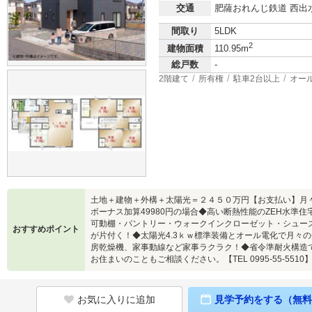
交通
肥薩おれんじ鉄道 西出水
間取り
5LDK
2
建物面積
110.95m
総戸数
-
2階建て
所有権
駐車2台以上
オー
土地＋建物＋外構＋太陽光＝２４５０万円【お支払い】月々530
ボーナス加算49980円の場合◆高い断熱性能のZEH水準
可動棚・パントリー・ウォークインクローゼット・シュー
おすすめポイント
が片付く！◆太陽光4.3ｋｗ標準装備とオール電化で月々
房乾燥機、家事動線など家事ラクラク！◆省令準耐火構造
お住まいのこともご相談ください。【TEL 0995-55-5510
お気に入りに追加
見学予約をする（無料