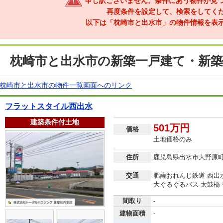
申し訳ございません。条件にあう物件が見
再度条件を設定して、検索をしてく
以下は「枕崎市と出水市」の物件情報を表
枕崎市と出水市の新築一戸建て・新築
枕崎市と出水市の物件一覧画面へのリンク
フラットスタイル西出水
建築条件付土地
501万円
価格
土地価格のみ
住所
鹿児島県出水市大野原
交通
肥薩おれんじ鉄道 西出水
大ぐるぐるバス 太鼓橋 
間取り
-
建物面積
-