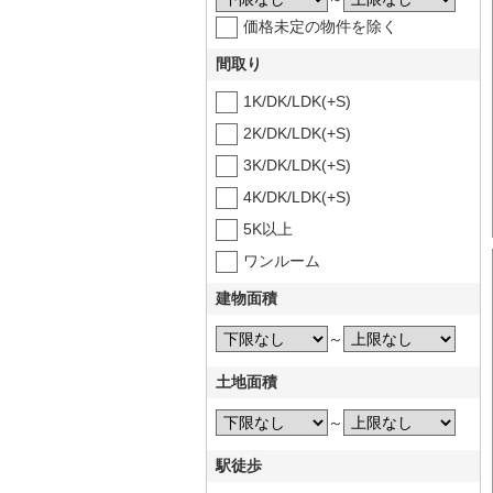
価格未定の物件を除く
間取り
1K/DK/LDK(+S)
2K/DK/LDK(+S)
3K/DK/LDK(+S)
4K/DK/LDK(+S)
5K以上
ワンルーム
建物面積
～
土地面積
～
駅徒歩