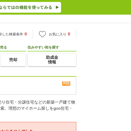
0
0
存した検索条件
お気に入り
売る
住みやすい街を探す
助成金
売却
情報
売り住宅・分譲住宅などの新築一戸建て物
索。理想のマイホーム探しをgoo住宅・