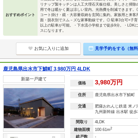
リナップ製キッチンは人工大理石天板仕様。美しさと掃除
用で冬は暖かく夏は涼しい室内。光熱費を削減できます。
おすすめポイント
コート掛け・鏡・大容量収納を玄関に集約。家族用と来客
面・脱衣別でスム－ズな家事動線です。◎ 駐車3台可×子育
以上の駐車が可能。・下水流小学校まで徒歩9分。・LDK
スになります。
お気に入りに追加
見学予約をする（無料
鹿児島県出水市下鯖町 3,980万円 4LDK
新築一戸建て
3,980万円
価格
住所
鹿児島県出水市下鯖町
交通
肥薩おれんじ鉄道 米ノ津
九州新幹線 出水駅 徒歩3
間取り
4LDK
2
建物面積
100.61m
総戸数
-