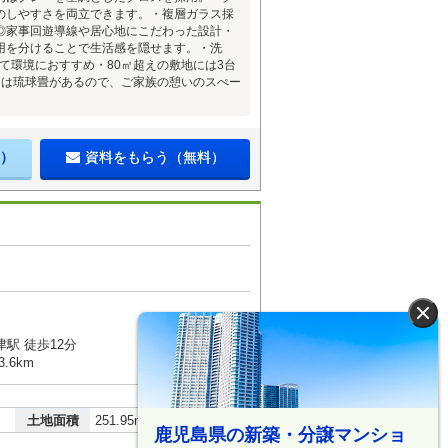
のしやすさを両立できます。・複層ガラス採
◎家事回遊導線や居心地にこだわった設計・
用を分けることで生活感を隠せます。・洗
て環境におすすめ・80㎡超えの敷地には3台
には琉球畳があるので、ご家族の憩いのスぺー
）
資料をもらう（無料）
×
駅 徒歩12分
.6km
2
土地面積
251.95m
鹿児島県の新築・分譲マンショ