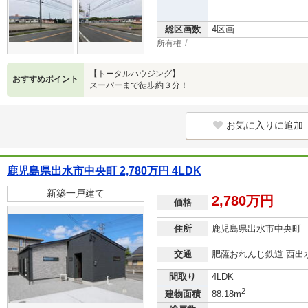
総区画数
4区画
所有権
【トータルハウジング】
おすすめポイント
スーパーまで徒歩約３分！
お気に入りに追加
鹿児島県出水市中央町 2,780万円 4LDK
新築一戸建て
2,780万円
価格
住所
鹿児島県出水市中央町
交通
肥薩おれんじ鉄道 西出水
間取り
4LDK
2
建物面積
88.18m