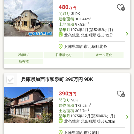
480
万円
間取り
3LDK
2
建物面積
103.44m
2
土地面積
97.82m
築年月
1974年1月(築52年8ヶ月)
北条鉄道 北条町駅 徒歩12分
兵庫県加西市北条町北条
2階建て
駐車場あり
オール電化
所有権
兵庫県加西市和泉町 390万円 9DK
390
万円
間取り
9DK
2
建物面積
172.52m
2
土地面積
302.7m
築年月
1975年12月(築50年9ヶ月)
北条鉄道 北条町駅 徒歩6.3km
兵庫県加西市和泉町