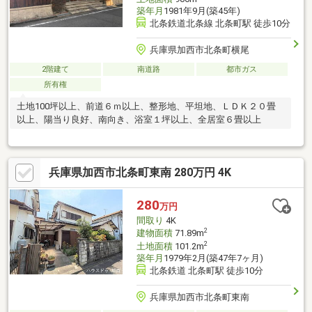
築年月
1981年9月(築45年)
北条鉄道北条線 北条町駅 徒歩10分
兵庫県加西市北条町横尾
2階建て
南道路
都市ガス
所有権
土地100坪以上、前道６ｍ以上、整形地、平坦地、ＬＤＫ２０畳
以上、陽当り良好、南向き、浴室１坪以上、全居室６畳以上
兵庫県加西市北条町東南 280万円 4K
280
万円
間取り
4K
2
建物面積
71.89m
2
土地面積
101.2m
築年月
1979年2月(築47年7ヶ月)
北条鉄道 北条町駅 徒歩10分
兵庫県加西市北条町東南