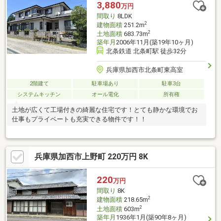
3,880
万円
間取り
8LDK
2
建物面積
251.2m
2
土地面積
683.73m
築年月
2006年11月(築19年10ヶ月)
北条鉄道 北条町駅 徒歩32分
兵庫県加西市北条町東高室
2階建て
駐車場あり
駐車3台
システムキッチン
オール電化
所有権
土地が広くて工場付きの綺麗な住宅です！とても静かな環境でお
仕事もプライベートも充実できる物件です！！
兵庫県加西市上野町 220万円 8K
220
万円
間取り
8K
2
建物面積
218.65m
2
土地面積
603m
築年月
1936年1月(築90年8ヶ月)