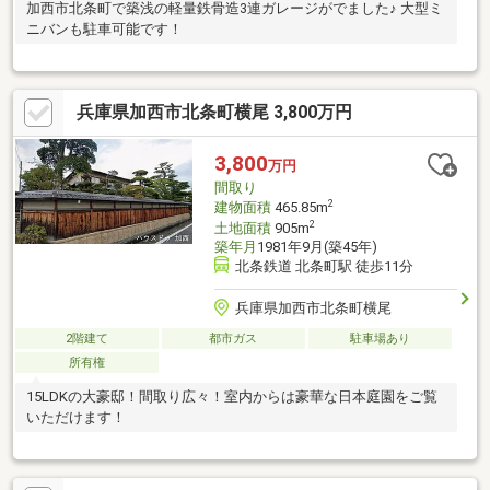
加西市北条町で築浅の軽量鉄骨造3連ガレージがでました♪ 大型ミ
ニバンも駐車可能です！
兵庫県加西市北条町横尾 3,800万円
3,800
万円
間取り
2
建物面積
465.85m
2
土地面積
905m
築年月
1981年9月(築45年)
北条鉄道 北条町駅 徒歩11分
兵庫県加西市北条町横尾
2階建て
都市ガス
駐車場あり
所有権
15LDKの大豪邸！間取り広々！室内からは豪華な日本庭園をご覧
いただけます！