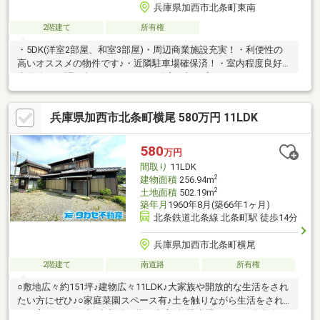
兵庫県加西市北条町東南
2階建て
所有権
・5DK(洋室2部屋、和室3部屋)・周辺商業施設充実！・利便性の
高いオススメの物件です♪・近隣駐車場確保済！・室内程度良好♪
本物件のお問い合わせはタカセ不動産 加西店まで！0790-35-
8028お気軽にお問合せ下さい♪
兵庫県加西市北条町横尾 580万円 11LDK
580
万円
間取り
11LDK
2
建物面積
256.94m
2
土地面積
502.19m
築年月
1960年8月(築66年1ヶ月)
北条鉄道北条線 北条町駅 徒歩14分
兵庫県加西市北条町横尾
2階建て
南道路
所有権
○敷地広々約151坪♪建物広々11LDK♪大家族や開放的な生活をされ
たい方にぜひ♪○家庭菜園スペース有♪土を触りながら生活をされ
たい方にぜひ♪○車3台収納可能な車庫付♪駐車場スペース多数有☆