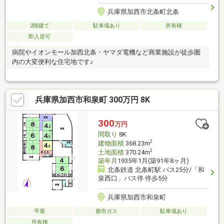
兵庫県加西市北条町北条
2階建て
駐車場あり
所有権
即入居可
病院やイオンモール加西北条・ヤマダ電機など商業施設が徒歩圏
内の大変便利な住宅地です♪
兵庫県加西市和泉町 300万円 8K
300
万円
間取り
8K
2
建物面積
368.23m
2
土地面積
370.24m
築年月
1935年1月(築91年8ヶ月)
北条鉄道 北条町駅 バス25分/「和
泉西口」バス停 停歩5分
兵庫県加西市和泉町
平屋
都市ガス
駐車場あり
所有権