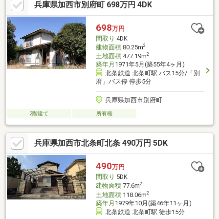
兵庫県加西市別府町 698万円 4DK
698
万円
間取り
4DK
2
建物面積
80.25m
2
土地面積
477.19m
築年月
1971年5月(築55年4ヶ月)
北条鉄道 北条町駅 バス15分/「別
府」バス停 停歩5分
兵庫県加西市別府町
2階建て
所有権
兵庫県加西市北条町北条 490万円 5DK
490
万円
間取り
5DK
2
建物面積
77.6m
2
土地面積
118.06m
築年月
1979年10月(築46年11ヶ月)
北条鉄道 北条町駅 徒歩15分