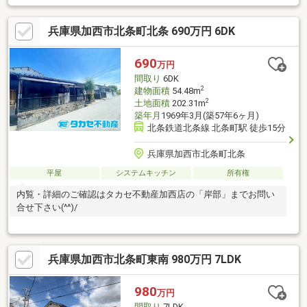
定■壁・天井クロス貼替（LDK・玄関・ホール・2F廊下・洗面室・
トイレ・2階洋室3室・2階納戸）1階和室（壁クロス貼替・畳表
兵庫県加西市北条町北条 690万円 6DK
替・襖張替）CF貼替（洗面室・トイレ）、洗面台・トイレ交換バ
ルコニー防水、防蟻工事、TVモニター付インターホン取替、網戸
全室張替
690
万円
間取り
6DK
2
建物面積
54.48m
2
土地面積
202.31m
築年月
1969年3月(築57年6ヶ月)
北条鉄道北条線 北条町駅 徒歩15分
兵庫県加西市北条町北条
平屋
システムキッチン
所有権
内覧・詳細のご確認はタカセ不動産加西店の「岸部」までお問い
合せ下さい(^^)/
兵庫県加西市北条町東南 980万円 7LDK
980
万円
間取り
7LDK