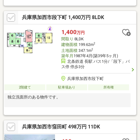
兵庫県加西市段下町 1,400万円 8LDK
1,400
万円
間取り
8LDK
2
建物面積
199.62m
2
土地面積
347.1m
築年月
1987年4月(築39年5ヶ月)
北条鉄道 長駅 バス1分/「段下」バ
ス停 停歩3分
兵庫県加西市段下町
2階建て
駐車場あり
所有権
独立洗面所のある物件です。
兵庫県加西市窪田町 498万円 11DK