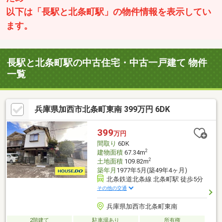
以下は「長駅と北条町駅」の物件情報を表示してい
ます。
長駅と北条町駅の中古住宅・中古一戸建て 物件
一覧
兵庫県加西市北条町東南 399万円 6DK
399
万円
間取り
6DK
2
建物面積
67.34m
2
土地面積
109.82m
築年月
1977年5月(築49年4ヶ月)
北条鉄道北条線 北条町駅 徒歩5分
その他の交通
兵庫県加西市北条町東南
2階建て
駐車場あり
所有権