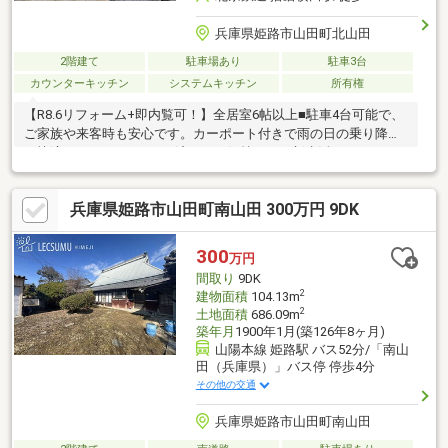
兵庫県姫路市山田町北山田
2階建て
駐車場あり
駐車3台
カウンターキッチン
システムキッチン
所有権
【R8.6リフォーム+即内覧可！】全居室6帖以上■駐車4台可能で、
ご家族や来客時も安心です。カーポート付きで雨の日の乗り降り
も快適です。■リフォーム済みで、気持ちよく新生活をスタート
できます。
兵庫県姫路市山田町南山田 300万円 9DK
300
万円
間取り
9DK
2
建物面積
104.13m
2
土地面積
686.09m
築年月
1900年1月(築126年8ヶ月)
山陽本線 姫路駅 バス52分/「南山
田（兵庫県）」バス停 停歩4分
その他の交通
兵庫県姫路市山田町南山田