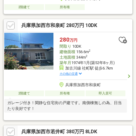
2階建て
所有権
兵庫県加西市和泉町 280万円 10DK
280
万円
間取り
10DK
2
建物面積
156.6m
2
土地面積
344m
築年月
1974年1月(築52年8ヶ月)
加古川線 社町駅 徒歩6.7km
その他の交通
兵庫県加西市和泉町
2階建て
所有権
即入居可
ガレージ付き！閑静な住宅街の戸建です。南側棟無しの為、日当
たり良好です！
兵庫県加西市若井町 380万円 8LDK