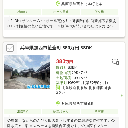
兵庫県加西市北条町北条
2階建て
オール電化
所有権
・3LDK+サンルーム♪・オール電化！・徒歩圏内に商業施設多数あ
り♪・利便性の良い立地です！本物件のお問い合わせはタカセ不動
産加西店まで♪0790-35-8028お気軽にお問合せください♪
兵庫県加西市笹倉町 380万円 8SDK
380
万円
間取り
8SDK
2
建物面積
295.47m
2
土地面積
709.16m
築年月
1969年1月(築57年8ヶ月)
北条鉄道北条線 北条町駅 徒歩
3.2km
兵庫県加西市笹倉町
2階建て
駐車場あり
所有権
◇農業しながらのんびり田舎暮らしするのに最適な物件です。◇
庭も広々、駐車スペースも複数台可能です。◇加西インターにも