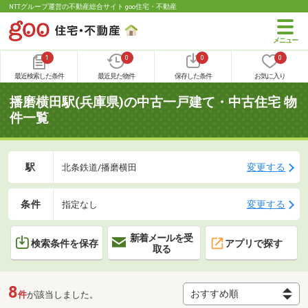
NTTグループ運営の不動産総合サイト goo住宅・不動産
1
0
0
0
最近検索した条件
最近見た物件
保存した条件
お気に入り
播磨横田駅(兵庫県)の中古一戸建て・中古住宅 物
件一覧
駅
変更する
北条鉄道/播磨横田
条件
変更する
指定なし
新着メールを受
検索条件を保存
アプリで探す
取る
8
件
が該当しました。