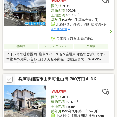
980
万円
間取り
7LDK
2
建物面積
109.08m
2
土地面積
165.28m
築年月
1939年1月(築87年8ヶ月)
北条鉄道北条線 北条町駅 徒歩4分
その他の交通
兵庫県加西市北条町東南
2階建て
システムキッチン
所有権
イオンまで徒歩圏内♪駐車スペースも２台駐車可能でございます♪
本物件のお問い合わせはタカセ不動産 加西店まで！0790-35-
8028お気軽にお問合せ下さい♪
兵庫県姫路市山田町北山田 780万円 4LDK
780
万円
間取り
4LDK
2
建物面積
89.42m
2
土地面積
130m
築年月
1996年3月(築30年6ヶ月)
北条鉄道 播磨横田駅 徒歩4.6km