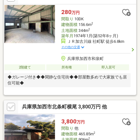
はもちろん、週末を過ごすセカンドハウスや隠れ家的な拠点とし
ても非常におすすめ。「家としての基本」を整えた安心感と、四
280
万円
季を感じられる穏やかな環境。その両方を兼ね備えたこの場所
間取り
10DK
で、新しいライフスタイルを始めてみませんか。足を使った確か
2
建物面積
156.6m
な調査に基づき、
2
土地面積
344m
築年月
1974年1月(築52年8ヶ月)
ＪＲ加古川線 社町駅 徒歩6.8km
その他の交通
兵庫県加西市和泉町
2階建て
所有権
即入居可
◆ガレージ付き◆◆閑静な住宅街◆◆部屋数多めで大家族でも居
住可能◆
兵庫県加西市北条町横尾 3,800万円 他
3,800
万円
間取り
他
2
建物面積
465.85m
2
土地面積
906m