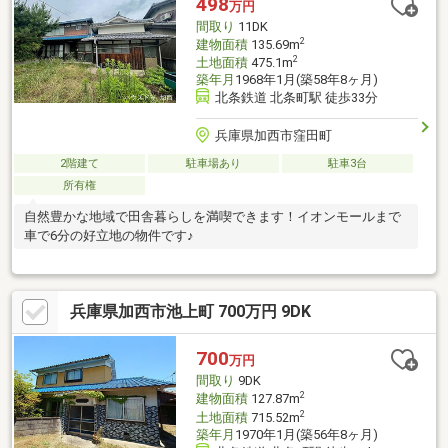
498
万円
間取り
11DK
2
建物面積
135.69m
2
土地面積
475.1m
築年月
1968年1月(築58年8ヶ月)
北条鉄道 北条町駅 徒歩33分
兵庫県加西市窪田町
2階建て
駐車場あり
駐車3台
所有権
自然豊かな地域で田舎暮らしを満喫できます！イオンモールまで
車で6分の好立地の物件です♪
兵庫県加西市池上町 700万円 9DK
700
万円
間取り
9DK
2
建物面積
127.87m
2
土地面積
715.52m
築年月
1970年1月(築56年8ヶ月)