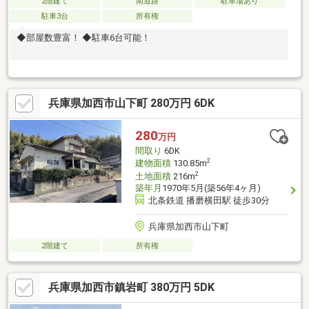
2階建て
南道路
駐車場あり
駐車3台
所有権
◆部屋数豊富！ ◆駐車6台可能！
兵庫県加西市山下町 280万円 6DK
280
万円
間取り
6DK
2
建物面積
130.85m
2
土地面積
216m
築年月
1970年5月(築56年4ヶ月)
北条鉄道 播磨横田駅 徒歩30分
兵庫県加西市山下町
2階建て
所有権
兵庫県加西市鎮岩町 380万円 5DK