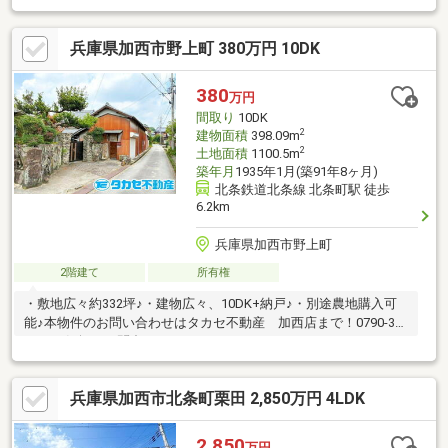
不動産の事はタカセ不動産まで！！0790-43-7330お待ちしており
ます♪
兵庫県加西市野上町 380万円 10DK
380
万円
間取り
10DK
2
建物面積
398.09m
2
土地面積
1100.5m
築年月
1935年1月(築91年8ヶ月)
北条鉄道北条線 北条町駅 徒歩
6.2km
兵庫県加西市野上町
2階建て
所有権
・敷地広々約332坪♪・建物広々、10DK+納戸♪・別途農地購入可
能♪本物件のお問い合わせはタカセ不動産 加西店まで！0790-35-
8028お気軽にお問合せ下さい♪
兵庫県加西市北条町栗田 2,850万円 4LDK
2,850
万円