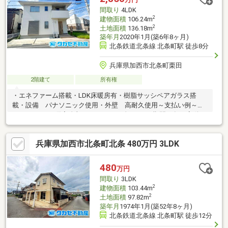
間取り
4LDK
2
建物面積
106.24m
2
土地面積
136.18m
築年月
2020年1月(築6年8ヶ月)
北条鉄道北条線 北条町駅 徒歩8分
兵庫県加西市北条町栗田
2階建て
所有権
・エネファーム搭載・LDK床暖房有・樹脂サッシペアガラス搭
載・設備 パナソニック使用・外壁 高耐久使用～支払い例～
月々76.627円※借入金額2890万円 頭金0万円 期間35年 変動タ
イプ 金利0.625%・金融機関／地元金融機関 ・販売価格に対する
融資限度の割合／100％以内 ・ボーナス払い／0円 ・自己資金／0
兵庫県加西市北条町北条 480万円 3LDK
円 ・返済期間／35年 ・利率／年利0.625％（変動金利） ※ローン
は一定要件該当者が対象です。適用される金利は融資実行時のも
のとなり、表記されている金利・返済額と異なる場合があります
480
万円
間取り
3LDK
2
建物面積
103.44m
2
土地面積
97.82m
築年月
1974年1月(築52年8ヶ月)
北条鉄道北条線 北条町駅 徒歩12分