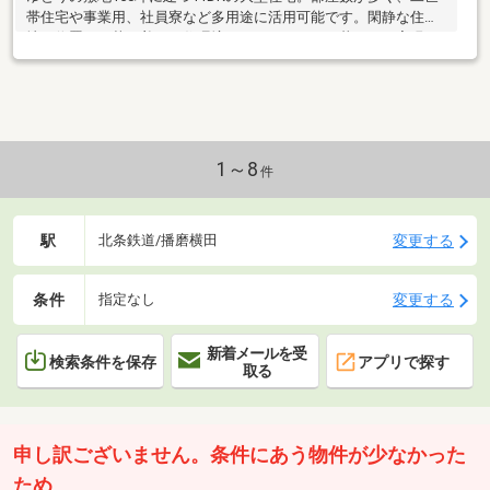
帯住宅や事業用、社員寮など多用途に活用可能です。閑静な住宅
地に位置し、落ち着いた住環境でゆったりとした暮らしを実現で
きます。
1～8
件
駅
変更する
北条鉄道/播磨横田
条件
変更する
指定なし
新着メールを受
検索条件を保存
アプリで探す
取る
申し訳ございません。条件にあう物件が少なかった
ため