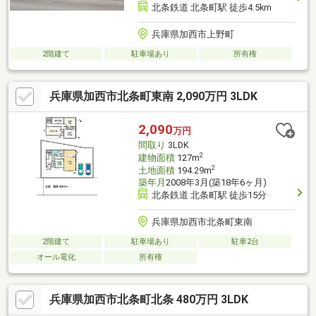
北条鉄道 北条町駅 徒歩4.5km
兵庫県加西市上野町
2階建て
駐車場あり
所有権
兵庫県加西市北条町東南 2,090万円 3LDK
2,090
万円
間取り
3LDK
2
建物面積
127m
2
土地面積
194.29m
築年月
2008年3月(築18年6ヶ月)
北条鉄道 北条町駅 徒歩15分
兵庫県加西市北条町東南
2階建て
駐車場あり
駐車2台
オール電化
所有権
兵庫県加西市北条町北条 480万円 3LDK