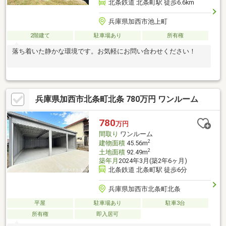
北条鉄道 北条町駅 徒歩6.6km
兵庫県加西市池上町
2階建て
駐車場あり
所有権
落ち着いた静かな環境です。お気軽にお問い合わせください！
兵庫県加西市北条町北条 780万円 ワンルーム
780
万円
間取り
ワンルーム
2
建物面積
45.56m
2
土地面積
92.49m
築年月
2024年3月(築2年6ヶ月)
北条鉄道 北条町駅 徒歩6分
兵庫県加西市北条町北条
平屋
駐車場あり
駐車3台
所有権
即入居可