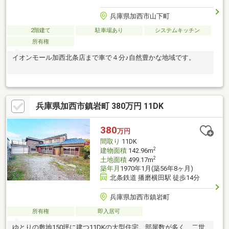
兵庫県加西市山下町
2階建て
駐車場あり
システムキッチン
所有権
イオンモール加西北条店まで車で４分♪自然豊かな地域です。
兵庫県加西市鎮岩町 380万円 11DK
380
万円
間取り
11DK
2
建物面積
142.96m
2
土地面積
499.17m
築年月
1970年1月(築56年8ヶ月)
北条鉄道 播磨横田駅 徒歩14分
兵庫県加西市鎮岩町
所有権
即入居可
ゆとりの敷地150坪に建つ11DKの大型住宅。部屋数が多く、二世