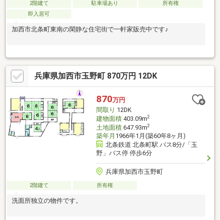
2階建て
駐車場あり
所有権
即入居可
加西市北条町東南の閑静な住宅街で一軒家販売中です♪
兵庫県加西市玉野町 870万円 12DK
870
万円
間取り
12DK
2
建物面積
403.09m
2
土地面積
647.93m
築年月
1966年1月(築60年8ヶ月)
北条鉄道 北条町駅 バス8分/「玉
野」バス停 停歩6分
兵庫県加西市玉野町
2階建て
所有権
洗面所独立の物件です。