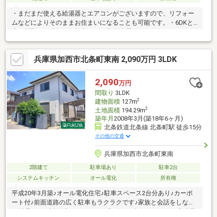
・まだまだ使える給湯器とエアコンがございますので、リフォー
ムなどによりそのままお住まいになることも可能です。・6DKと
広い間取りで階段が２箇所あり、室内洗濯干しスペースもござい
ます。・ゆとりのある間取りでいろんな使い方のできるお家で
す！・イオンモール加西北条まで徒歩約4分・増築未登記部分あ
兵庫県加西市北条町東南 2,090万円 3LDK
り・売主契約不適合責任免責
2,090
万円
間取り
3LDK
2
建物面積
127m
2
土地面積
194.29m
築年月
2008年3月(築18年6ヶ月)
北条鉄道北条線 北条町駅 徒歩15分
その他の交通
兵庫県加西市北条町東南
2階建て
駐車場あり
駐車2台
システムキッチン
オール電化
所有権
平成20年3月築♪オール電化住宅♪駐車スペース2台分あり♪カーポ
ート付♪前面道路の広く駐車もラクラクです♪家族と会話をしなが
ら料理できる対面式キッチン♪■令和8年9月中旬リフォーム完成予