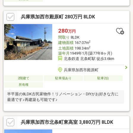
兵庫県加西市殿原町 280万円 8LDK
280
万円
間取り
8LDK
2
建物面積
167.07m
2
土地面積
198.34m
築年月
1949年1月(築77年8ヶ月)
北条鉄道 北条町駅 徒歩3.6km
兵庫県加西市殿原町
2階建て
駐車場あり
駐車2台
所有権
半平屋の8LDK古民家物件！リノベーション・DIYがお好きな方に
最適です♪再建築も可能です♪
兵庫県加西市北条町東高室 3,880万円 8LDK