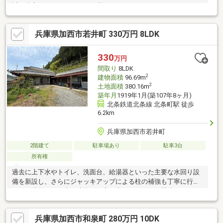
近く遠方からのアクセスも便利です♪
兵庫県加西市若井町 330万円 8LDK
330
万円
間取り
8LDK
2
建物面積
96.69m
2
土地面積
380.16m
築年月
1919年1月(築107年8ヶ月)
北条鉄道北条線 北条町駅 徒歩
6.2km
兵庫県加西市若井町
2階建て
駐車場あり
駐車3台
所有権
過去に上下水やトイレ、洗面台、給湯器といった主要な水回り設
備を新設し、さらにジャッキアップによる柱の補強も丁寧に行っ
ている建物です。古い建物の不安要素になりやすい構造やインフ
ラにしっかり手が入っているため、安心してご検討いただけま
す。周囲は豊かな自然に囲まれており、都会の喧騒を忘れてリフ
兵庫県加西市和泉町 280万円 10DK
レッシュするには最高のロケーションです。日々の住まいとして