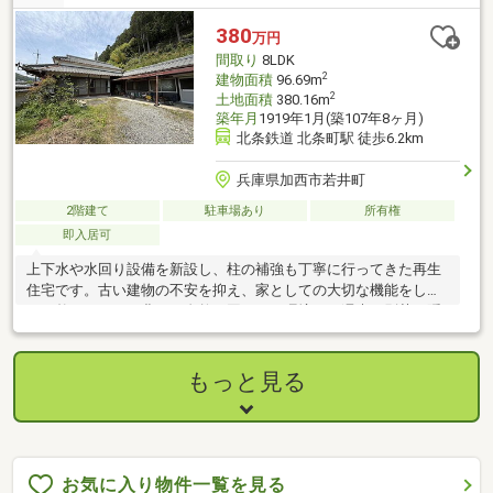
380
万円
間取り
8LDK
2
建物面積
96.69m
2
土地面積
380.16m
築年月
1919年1月(築107年8ヶ月)
北条鉄道 北条町駅 徒歩6.2km
兵庫県加西市若井町
2階建て
駐車場あり
所有権
即入居可
上下水や水回り設備を新設し、柱の補強も丁寧に行ってきた再生
住宅です。古い建物の不安を抑え、家としての大切な機能をしっ
かり整えました。豊かな自然に囲まれた環境で、週末の別荘や隠
れ家にもおすすめです。
もっと見る
お気に入り物件一覧を見る