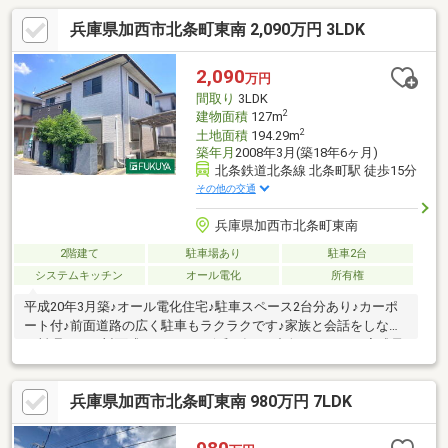
兵庫県加西市北条町東南 2,090万円 3LDK
2,090
万円
間取り
3LDK
2
建物面積
127m
2
土地面積
194.29m
築年月
2008年3月(築18年6ヶ月)
北条鉄道北条線 北条町駅 徒歩15分
その他の交通
兵庫県加西市北条町東南
2階建て
駐車場あり
駐車2台
システムキッチン
オール電化
所有権
平成20年3月築♪オール電化住宅♪駐車スペース2台分あり♪カーポ
ート付♪前面道路の広く駐車もラクラクです♪家族と会話をしなが
ら料理できる対面式キッチン♪■令和8年9月中旬リフォーム完成予
定■壁・天井クロス貼替（LDK・玄関・ホール・2F廊下・洗面室・
トイレ・2階洋室3室・2階納戸）1階和室（壁クロス貼替・畳表
兵庫県加西市北条町東南 980万円 7LDK
替・襖張替）CF貼替（洗面室・トイレ）、洗面台・トイレ交換バ
ルコニー防水、防蟻工事、TVモニター付インターホン取替、網戸
全室張替