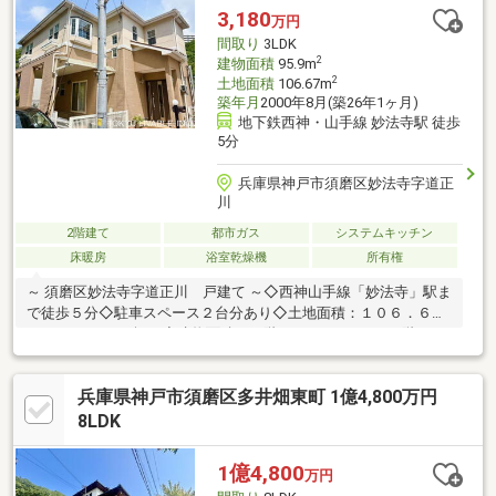
3,180
万円
間取り
3LDK
2
建物面積
95.9m
2
土地面積
106.67m
築年月
2000年8月(築26年1ヶ月)
地下鉄西神・山手線 妙法寺駅 徒歩
5分
兵庫県神戸市須磨区妙法寺字道正
川
2階建て
都市ガス
システムキッチン
床暖房
浴室乾燥機
所有権
～ 須磨区妙法寺字道正川 戸建て ～◇西神山手線「妙法寺」駅ま
で徒歩５分◇駐車スペース２台分あり◇土地面積：１０６．６７
m2（３２．２６坪）◇建物面積：１階 ４１．１９m2 ２階 ５
４．７１m2◇平成１２年８月建築のお家◇開発団地内の閑静な住
宅街◇令和８年６月ハウスクリーニング
兵庫県神戸市須磨区多井畑東町 1億4,800万円
8LDK
1億4,800
万円