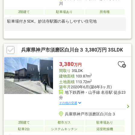
川
2階建て
駐車場あり
所有権
駐車場付き5DK。妙法寺駅圏の暮らしやすい住宅地
兵庫県神戸市須磨区白川台３ 3,380万円 3SLDK
3,380
万円
間取り
3SLDK
2
建物面積
103.87m
2
土地面積
113.72m
築年月
2020年6月(築6年3ヶ月)
地下鉄西神・山手線 名谷駅 徒歩23
分
その他の交通
兵庫県神戸市須磨区白川台３
2階建て
都市ガス
駐車場あり
駐車2台
システムキッチン
浴室乾燥機