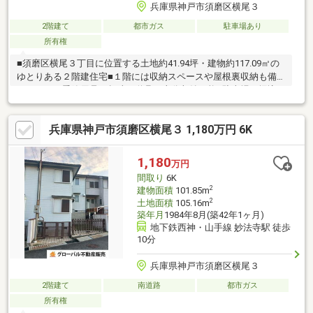
兵庫県神戸市須磨区横尾３
2階建て
都市ガス
駐車場あり
所有権
■須磨区横尾３丁目に位置する土地約41.94坪・建物約117.09㎡の
ゆとりある２階建住宅■１階には収納スペースや屋根裏収納も備
えており、季節用品や趣味の道具も十分収納可能■駐車場は堀込
車庫のため、大切なお車を雨風から守ります（天井高約1.9ｍ）
南面に庭スペースもあり、ガーデニングスペース、お子様やペッ
兵庫県神戸市須磨区横尾３ 1,180万円 6K
トの遊び場として、戸建ならではの用途多彩■昭和59年3月築のた
め、購入後のリノベーションはお客様のご負担となります■余計
なリフォーム費用を販売価格に上乗せしておりませんので 「自
1,180
万円
分好みのキッチンに変更」「広いLDKに変更」「和室を洋室に変
間取り
6K
更」など、一から作り上げたい方にオススメ
2
建物面積
101.85m
2
土地面積
105.16m
築年月
1984年8月(築42年1ヶ月)
地下鉄西神・山手線 妙法寺駅 徒歩
10分
兵庫県神戸市須磨区横尾３
2階建て
南道路
都市ガス
所有権