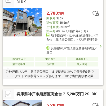
3LDK
2,780
万円
間取り
3LDK
2
建物面積
88.6m
2
土地面積
63.83m
築年月
2025年7月(築1年2ヶ月)
地下鉄西神・山手線 妙法寺駅 バス
9分/「奥須磨公園口」バス停 停歩3分
兵庫県神戸市須磨区多井畑字池ノ
奥口
3階建て以上
都市ガス
駐車場あり
浴室乾燥機
所有権
即入居可
〇神戸市バス停「奥須磨公園口」まで徒歩約3分♪〇徒歩約3分で
ドラッグストアや家電ショップあります♪〇すぐ裏に奥須磨公園♪
〇便利な室内物干し完備♪〇耐震等級「3」相当♪〇学校多井畑小
学校…徒歩約27分高倉中学校…徒歩約17分〇弊社が選ばれ続ける理
由1．住宅ローンに自信あり！提携銀行多数あり頭金ゼロで購入可
兵庫県神戸市須磨区高倉台７ 5,280万円 2SLDK
能です金利や条件などお客様にあった最適なご提案可能2．初めて
の購入の方も安心のサポートお一人お一人に寄り添ったご提案を
いたします3．購入にかかる費用のシュミレーション作成気になる
5,280
万円