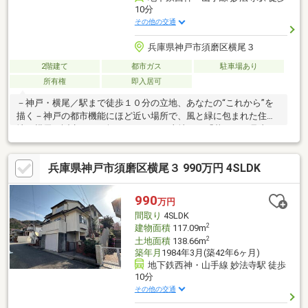
10分
その他の交通
兵庫県神戸市須磨区横尾３
2階建て
都市ガス
駐車場あり
所有権
即入居可
－神戸・横尾／駅まで徒歩１０分の立地、あなたの“これから”を
描く－神戸の都市機能にほど近い場所で、風と緑に包まれた住宅
地。横尾に誕生した41坪のゆとりある土地は、「暮らしを見直し
たい」と願うあなたにこそ見てほしい場所です。この地の魅力
は、ただの高台住宅地ではありません。風通しのよさ、空の広
兵庫県神戸市須磨区横尾３ 990万円 4SLDK
さ、静かな時間――それらが日常になる環境が、ここにはありま
す。■ 都市部からの移住に最適な“距離感”と“安心感”■ お好きなリ
フォームで我が家を再生■ 堀込車庫は愛車やバイクを防犯・クリ
990
万円
ーンに保管してくれる■ 街並みが形成された立地、中心地へアク
間取り
4SLDK
セス良好■ 両面道路で日差しが広がる敷地
2
建物面積
117.09m
2
土地面積
138.66m
築年月
1984年3月(築42年6ヶ月)
地下鉄西神・山手線 妙法寺駅 徒歩
10分
その他の交通