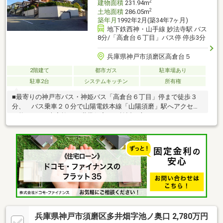
2
建物面積
231.94m
2
土地面積
286.05m
築年月
1992年2月(築34年7ヶ月)
地下鉄西神・山手線 妙法寺駅 バス
8分/「高倉台６丁目」バス停 停歩3分
兵庫県神戸市須磨区高倉台５
2階建て
都市ガス
駐車場あり
駐車2台
システムキッチン
所有権
■最寄りの神戸市バス・神姫バス「高倉台６丁目」停まで徒歩３
分、 バス乗車２０分で山陽電鉄本線「山陽須磨」駅へアクセス
可能です。■大家族や二世帯住宅をご検討の方におすすめ！７Ｄ
Ｋ＋ＤＫの住まいです！■玄関、ＤＫ、水廻りが各階に配置され
ており、内階段からも行き来できます。■７．５帖の物入や廊下
収納など、豊富な収納力も魅力です◎■広々とした庭付きです。
ガーデニングや家庭菜園も楽しめます。■防犯面にも配慮され
た、シャッター車庫がございます■周辺環境・クロスモール須磨
まで３８０ｍ（徒歩５分）・神戸市立高倉台小学校まで３９０ｍ
（徒歩５分）・神戸市立高倉中学校まで８７０ｍ（徒歩１１分）
兵庫県神戸市須磨区多井畑字池ノ奥口 2,780万円