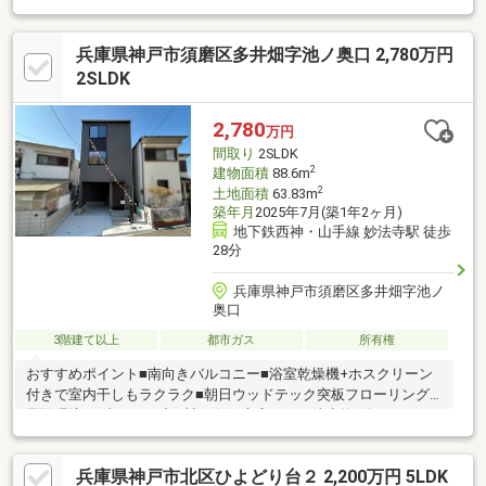
方公道に面した角地。広いお庭でガーデニングや菜園も楽しめま
す。◎ 【全室収納×5LDK】 建物面積35坪のボリューム。余裕の間
兵庫県神戸市須磨区多井畑字池ノ奥口 2,780万円
取り。◎ 【ゆとりの敷地】 約54坪の広大な敷地。隣家との距離も
あり、開放感に包まれた住環境。◎ 【快適な設備】 1・2階の両方
2SLDK
にトイレを完備。家族が多くても安心。ご内覧ご希望の方はお気
軽にお問い合わせくださいませ。土日祝・平日の仕事帰りでも見
2,780
万円
学可能です♪
間取り
2SLDK
2
建物面積
88.6m
2
土地面積
63.83m
築年月
2025年7月(築1年2ヶ月)
地下鉄西神・山手線 妙法寺駅 徒歩
28分
兵庫県神戸市須磨区多井畑字池ノ
奥口
3階建て以上
都市ガス
所有権
おすすめポイント■南向きバルコニー■浴室乾燥機+ホスクリーン
付きで室内干しもラクラク■朝日ウッドテック突板フローリング
周辺環境セブンイレブン 神戸奥須磨店まで 徒歩約6分ドラッグ
ストアコスモス 多井畑店まで 徒歩約6分
兵庫県神戸市北区ひよどり台２ 2,200万円 5LDK