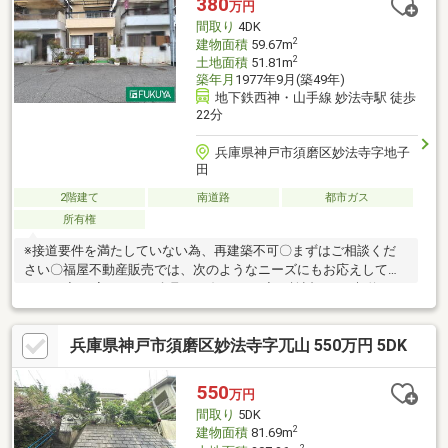
380
万円
間取り
4DK
2
建物面積
59.67m
2
土地面積
51.81m
築年月
1977年9月(築49年)
地下鉄西神・山手線 妙法寺駅 徒歩
22分
兵庫県神戸市須磨区妙法寺字地子
田
2階建て
南道路
都市ガス
所有権
※接道要件を満たしていない為、再建築不可〇まずはご相談くだ
さい〇福屋不動産販売では、次のようなニーズにもお応えしてい
ます。◆ お家さがしの段取りを知りたい◆ご検討からご契約まで
の一連の流れをご説明します。初めての住まい購入のご参考にし
てください♪◆ 予算を知りたい◆収入や家賃から予算やローン金
兵庫県神戸市須磨区妙法寺字兀山 550万円 5DK
額のシミュレーションをします。物件購入の際に不安となる諸費
用や税金のことにお答えします。その他リフォーム・住み替えの
お悩みなど幅広くお手伝いさせていただきます。お家さがしをし
550
万円
始めてすぐの方もお気軽にお問合せください♪
間取り
5DK
2
建物面積
81.69m
2