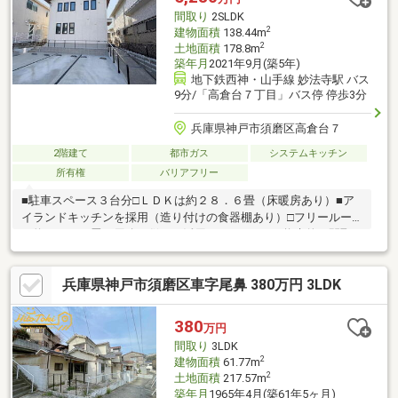
【お金】のこと、イチからご説明します見学予約の詳細はイベン
間取り
2SLDK
ト情報をご確認ください
2
建物面積
138.44m
2
土地面積
178.8m
築年月
2021年9月(築5年)
地下鉄西神・山手線 妙法寺駅 バス
9分/「高倉台７丁目」バス停 停歩3分
兵庫県神戸市須磨区高倉台７
2階建て
都市ガス
システムキッチン
所有権
バリアフリー
■駐車スペース３台分□ＬＤＫは約２８．６畳（床暖房あり）■ア
イランドキッチンを採用（造り付けの食器棚あり）□フリールー
ム約２９．１畳は用途に併せて活用いただけます■将来的な間取
り変更にも対応可能です□納戸２．７畳、書斎１．２畳の空間も
多様に活用いただけます■長期優良住宅
兵庫県神戸市須磨区車字尾鼻 380万円 3LDK
380
万円
間取り
3LDK
2
建物面積
61.77m
2
土地面積
217.57m
築年月
1965年4月(築61年5ヶ月)