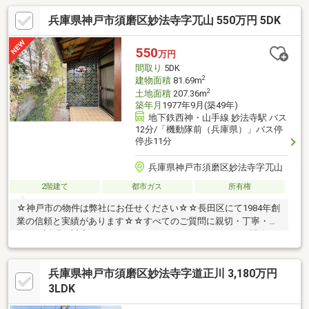
兵庫県神戸市須磨区妙法寺字兀山 550万円 5DK
550
万円
間取り
5DK
2
建物面積
81.69m
2
土地面積
207.36m
築年月
1977年9月(築49年)
地下鉄西神・山手線 妙法寺駅 バス
12分/「機動隊前（兵庫県）」バス停
停歩11分
兵庫県神戸市須磨区妙法寺字兀山
2階建て
都市ガス
所有権
☆神戸市の物件は弊社にお任せください☆☆長田区にて1984年創
業の信頼と実績があります☆☆すべてのご質問に親切・丁寧・柔
軟にご説明・対応させて頂きます☆■おすすめポイント■○閑静な
住宅街○収納豊富○プライベートな空間○広々バルコニー■周辺環境
■〇妙法寺小学校○横尾中学校
兵庫県神戸市須磨区妙法寺字道正川 3,180万円
3LDK