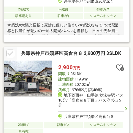
兵庫県神戸市須磨区友が丘１
2階建て
南道路
都市ガス
駐車場あり
駐車2台
システムキッチン
☆築浅×太陽光搭載で家計に優しい住まい☆築浅ならではの清潔
感と快適性が魅力の一邸太陽光パネルを搭載し、日々の光熱費を
抑えながら環境にも配慮した暮らしを実現します♪玄関には使い勝
手の良いシューズインクローゼットを備え、家族分の靴やアウト
ドア用品もすっきり収納可能！さらに8帖のゆとりある寝室には大
兵庫県神戸市須磨区高倉台８ 2,900万円 3SLDK
容量のウォークインクローゼットを設け、衣類や季節物までしっ
かり収まります♪☆機能性と居住性を兼ね備えた、毎日の生活を
ワンランク上げてくれる住まいです☆
2,900
万円
間取り
3SLDK
2
建物面積
119.9m
2
土地面積
207.02m
築年月
1978年9月(築48年)
地下鉄西神・山手線 妙法寺駅 バス
10分/「高倉台８丁目」バス停 停歩5
分
兵庫県神戸市須磨区高倉台８
2階建て
都市ガス
システムキッチン
所有権