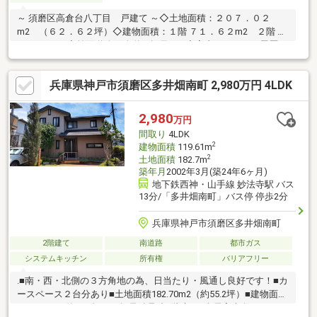
～ 須磨区高倉台八丁目 戸建て ～◇土地面積：２０７．０２
m2 （６２．６２坪）◇建物面積：１階 ７１．６２m2 ２階 ４
８．２８m2◇前面道路は公道の幅員６m◇室内リフォーム履歴あ
り◇丁寧に使用しております
兵庫県神戸市須磨区多井畑南町 2,980万円 4LDK
2,980
万円
間取り
4LDK
2
建物面積
119.61m
2
土地面積
182.7m
築年月
2002年3月(築24年6ヶ月)
地下鉄西神・山手線 妙法寺駅 バス
13分/「多井畑南町」バス停 停歩2分
兵庫県神戸市須磨区多井畑南町
2階建て
南道路
都市ガス
システムキッチン
所有権
バリアフリー
.■南・西・北側の３方角地の為、日当たり・風通し良好です！■カ
ースペース２台分あり■土地面積182.70m2（約55.2坪）■建物面積
119.61m2（約36.1坪）の軽量鉄骨造2階建て■全居室南向きのた