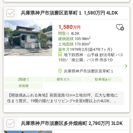
め、日当たり良好です！■物件の詳細及び現地案内希望のお問合
せにつきましては担当：「岸田」までお願い致します。（フリー
兵庫県神戸市須磨区若草町１ 1,580万円 4LDK
コール：０１２０－１０９－４７３）
1,580
万円
間取り
4LDK
2
建物面積
105.98m
2
土地面積
173.83m
築年月
1979年2月(築47年7ヶ月)
地下鉄西神・山手線 妙法寺駅 バス
15分/「南公園」バス停 停歩1分
兵庫県神戸市須磨区若草町１
2階建て
都市ガス
駐車場あり
所有権
【開放感あふれる角地】前面道路12ｍ×土地52坪。広大な敷地に
住まう贅沢。19畳の陽だまりリビング×全室6畳以上の4LDK。
1580万円で叶える、ゆとりの家族時間。◎前面道路は約12ｍと
広々。運転が苦手な方でもストレスなく、スムーズな入出庫が可
能です。◎家族が集まるリビングは、開放感たっぷりの約19畳。
兵庫県神戸市須磨区多井畑南町 2,780万円 3LDK
南向きの角地で、一日中明るい光が差し込みます。◎すべての居
室が6畳以上のゆったり設計。使い勝手の良い4LDKです。◎喧騒