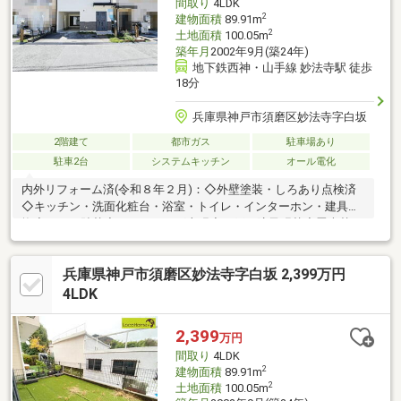
間取り
4LDK
2
建物面積
89.91m
2
土地面積
100.05m
築年月
2002年9月(築24年)
地下鉄西神・山手線 妙法寺駅 徒歩
18分
兵庫県神戸市須磨区妙法寺字白坂
2階建て
都市ガス
駐車場あり
駐車2台
システムキッチン
オール電化
内外リフォーム済(令和８年２月)：◇外壁塗装・しろあり点検済
◇キッチン・洗面化粧台・浴室・トイレ・インターホン・建具交
換◇クロス貼替◇フローリング上張◇網戸・障子張替◇畳表替■
オール電化の再生住宅■カースペースL字２台■陽光たっぷり、み
どり豊かな須磨丘陵■南側は高台の為、陽当・眺望良■４ＬＤＫ、
兵庫県神戸市須磨区妙法寺字白坂 2,399万円
２階全居室二面窓と収納あり、使い勝手の良い間取り＋庭付き
■LDKとバルコニーは南向き・南庭あり◎妙法寺駅にリファーレ横
4LDK
尾有◎近隣にマルアイ・コンビニ有この立地広さ設備でこの価格
はおすすめです。⇒詳細・ご見学は、担当・原井まで※土砂災害警
2,399
万円
戒区域(地すべり・イエロー)※砂防法(地すべり防止区域)
間取り
4LDK
2
建物面積
89.91m
2
土地面積
100.05m