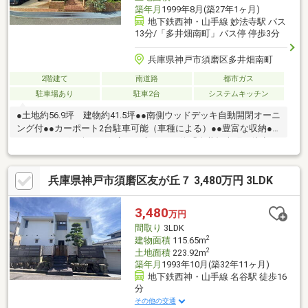
築年月
1999年8月(築27年1ヶ月)
地下鉄西神・山手線 妙法寺駅 バス
13分/「多井畑南町」バス停 停歩3分
兵庫県神戸市須磨区多井畑南町
2階建て
南道路
都市ガス
駐車場あり
駐車2台
システムキッチン
●土地約56.9坪 建物約41.5坪●●南側ウッドデッキ自動開閉オーニ
ング付●●カーポート2台駐車可能（車種による）●●豊富な収納●●
ガーデニングを楽しめる広いお庭●●バス停「多井畑南町」徒歩3
分●●神戸市立高倉台小学校徒歩14分●●神戸市立高倉中学校19分
●【リフォーム履歴】■2016年9月 屋根、外壁塗装■■2017年12月
兵庫県神戸市須磨区友が丘７ 3,480万円 3LDK
換気扇、インターホン交換■■2024年12月 給湯器エネファーム
新設、ガスコンロ交換■
3,480
万円
間取り
3LDK
2
建物面積
115.65m
2
土地面積
223.92m
築年月
1993年10月(築32年11ヶ月)
地下鉄西神・山手線 名谷駅 徒歩16
分
その他の交通