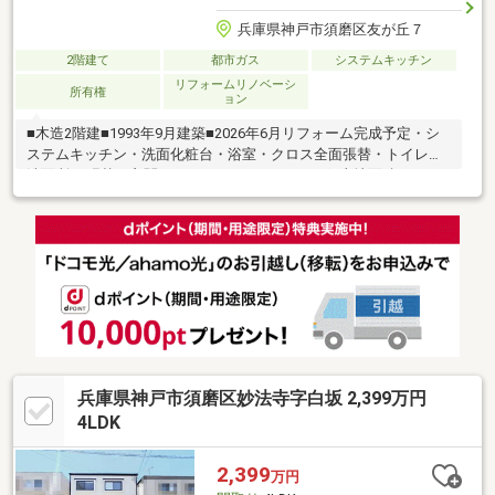
兵庫県神戸市須磨区友が丘７
2階建て
都市ガス
システムキッチン
リフォームリノベーシ
所有権
ョン
■木造2階建■1993年9月建築■2026年6月リフォーム完成予定・シ
ステムキッチン・洗面化粧台・浴室・クロス全面張替・トイレ、
洗面所CF張替・玄関ドア・ハウスクリーニング■土地面積:223.92
平米■建物面積:115.65平米■LDK約15帖以上
兵庫県神戸市須磨区妙法寺字白坂 2,399万円
4LDK
2,399
万円