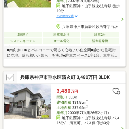
築年月
2002年9月(築24年)
地下鉄西神・山手線 妙法寺駅 徒歩
19分
その他の交通
兵庫県神戸市須磨区妙法寺字白坂
2階建て
駐車場あり
駐車2台
システムキッチン
オール電化
浴室乾燥機
■南向きLDKとバルコニーで明るく心地よい住空間■静かな住宅街
に立地。落ち着いた暮らしを実現■駐車スペースL字2台。車生活
にも便利な住まい■各居室約6帖の4LDKで家族の部屋も確保■キッ
チン、浴室など水回り新品のリフォーム住宅■外壁、屋根塗装済
みでメンテナンス面も安心■妙法寺小学校徒歩約7分。子育て世帯
兵庫県神戸市垂水区清玄町 3,480万円 3LDK
にも安心の距離■2000万円台で叶う神戸市の戸建てマイホーム自
分たちに合う物件が分からない方へ。ロコホームが住まい探しを
お手伝いします。SUUMO掲載物件に加え、「俺と私の
3,480
万円
LocoHouse」もご紹介可能。物件見学だけでも大歓迎です。お気
間取り
3LDK
軽にご相談ください！
2
建物面積
131.85m
2
土地面積
237.65m
築年月
2000年7月(築26年2ヶ月)
地下鉄西神・山手線 妙法寺駅 バス
16分/「清玄町」バス停 停歩3分