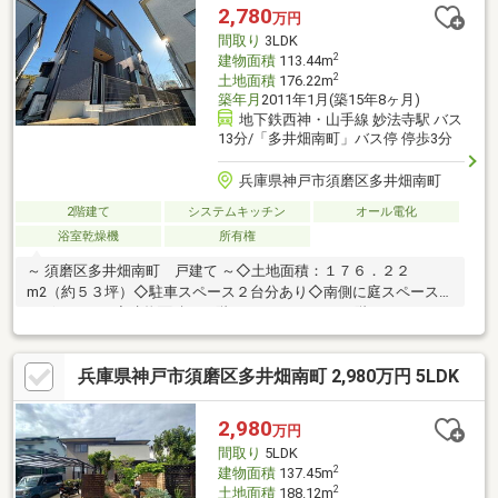
を離れた、静かで穏やかな住宅街。落ち着いた暮らしが手に入り
2,780
万円
ます。ご内覧ご希望の方はお気軽にお問い合わせくださいませ。
間取り
3LDK
土日祝・平日の仕事帰りでも見学可能です♪
2
建物面積
113.44m
2
土地面積
176.22m
築年月
2011年1月(築15年8ヶ月)
地下鉄西神・山手線 妙法寺駅 バス
13分/「多井畑南町」バス停 停歩3分
兵庫県神戸市須磨区多井畑南町
2階建て
システムキッチン
オール電化
浴室乾燥機
所有権
～ 須磨区多井畑南町 戸建て ～◇土地面積：１７６．２２
m2（約５３坪）◇駐車スペース２台分あり◇南側に庭スペースも
ございます。◇建物面積：１階 ５８．７９m2 ２階 ５４．６５
m2◇建築年月：平成２３年１月建築◇タマホームの注文住宅◇
柱状改良工法によって地盤補強工事をしております。◇オール電
兵庫県神戸市須磨区多井畑南町 2,980万円 5LDK
化住宅◇長期優良住宅の認定を受けています。◇令和４年１１月
リフォーム〇防蟻工事〇ベランダシーリング工事〇外壁シーリン
グ打ち替え工事〇外壁塗装工事〇エコキュート入替工事
2,980
万円
間取り
5LDK
2
建物面積
137.45m
2
土地面積
188.12m