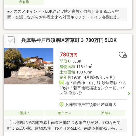
所有権
■オススメポイント・LDK約21.7帖と家族が自然と集まる広々空
間・会話しながらお料理出来る対面キッチン・トイレ各階にあ
り・全居室に収納付き！お部屋をスッキリ見せることができま
す。・前道6ｍ以上・スーパーやコンビニが徒歩10分圏内にあり
お子様の通学も安心■周辺環境・コープ白川台 約183ｍ・ローソ
兵庫県神戸市須磨区若草町３ 780万円 5LDK
ン白川台4丁目店 約152ｍ・スギ薬局白川台店 約466ｍ・神戸
白川台郵便局 約810ｍ・神戸市立須磨北中学校 約723ｍ・神戸
市立白川小学校 約645ｍ
780
万円
間取り
5LDK
2
建物面積
118.41m
2
土地面積
180.43m
築年月
1978年4月(築48年5ヶ月)
地下鉄西神・山手線 妙法寺駅 バス
18分/「若草地域福祉センター前」バ
ス停 停歩7分
兵庫県神戸市須磨区若草町３
2階建て
都市ガス
所有権
【土地約54坪の開放感】南東角地につき陽当り良好。780万円で
叶える広い家。建物35坪・ゆとりの5LDK。南庭を眺めながら、自
分らしいスローライフを。◎ 【陽光あふれる南庭】 南・南東の二