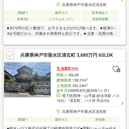
兵庫県神戸市垂水区清玄町
2階建て
都市ガス
駐車場あり
駐車3台
システムキッチン
浴室乾燥機
■ 約72坪の広々敷地で、お子さまものびのび遊べます。■ 駐車3～
4台可能だから、共働きや来客時も安心です。■ 北東・北西の角地
で開放感と陽当たりの良さを実感できます。■ 積水ハウス施工な
らではの安心感ある住まいです。■ 周辺には業務スーパー・ダイ
レックス・ドラッグストアなど買い物施設が充実し、日々の生活
兵庫県神戸市垂水区清玄町 3,680万円 6SLDK
も便利です。■下畑台小学校・桃山台中学校自分たちに合う物件
が分からない方へ。ロコホームが住まい探しをお手伝いします。
SUUMO掲載物件に加え、「俺と私のLocoHouse」もご紹介可
3,680
万円
能。物件見学だけでも大歓迎です。お気軽にご相談ください！
間取り
6SLDK
2
建物面積
158.31m
2
土地面積
262.24m
築年月
2000年8月(築26年1ヶ月)
地下鉄西神・山手線 妙法寺駅 バス
16分/「清玄町」バス停 停歩3分
兵庫県神戸市垂水区清玄町
2階建て
都市ガス
所有権
■積水ハウス株式会社施工の軽量鉄骨造です■電動シャッター付き