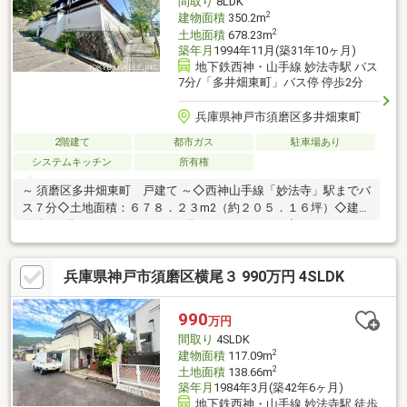
間取り
8LDK
2
建物面積
350.2m
2
土地面積
678.23m
築年月
1994年11月(築31年10ヶ月)
地下鉄西神・山手線 妙法寺駅 バス
7分/「多井畑東町」バス停 停歩2分
兵庫県神戸市須磨区多井畑東町
2階建て
都市ガス
駐車場あり
システムキッチン
所有権
～ 須磨区多井畑東町 戸建て ～◇西神山手線「妙法寺」駅までバ
ス７分◇土地面積：６７８．２３m2（約２０５．１６坪）◇建物
面積：1階 ２２６．０７m2 2階 １２４．１３m2◇４LDK＋４
LDK＋２納戸の間取り◇ゆったりとした木造2階建の邸宅です。◇
敷地内には広さ40.57m2の独立した車庫（附属建物）がございま
兵庫県神戸市須磨区横尾３ 990万円 4SLDK
す。※電動シャッター付◇３方向の公道に面した角地に位置して
おり、採光や通風に優れております。◇第1種低層住居専用地域
の落ち着いた住宅街です。◇空き家ですのでお気軽にご覧いただ
990
万円
けます。
間取り
4SLDK
2
建物面積
117.09m
2
土地面積
138.66m
築年月
1984年3月(築42年6ヶ月)
地下鉄西神・山手線 妙法寺駅 徒歩