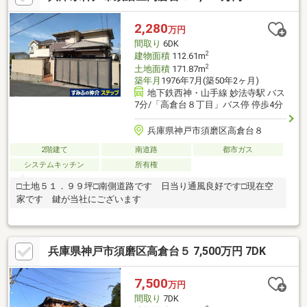
2,280
万円
間取り
6DK
2
建物面積
112.61m
2
土地面積
171.87m
築年月
1976年7月(築50年2ヶ月)
地下鉄西神・山手線 妙法寺駅 バス
7分/「高倉台８丁目」バス停 停歩4分
兵庫県神戸市須磨区高倉台８
2階建て
南道路
都市ガス
システムキッチン
所有権
□土地５１．９９坪□南側道路です 日当り通風良好です□現在空
家です 鍵が当社にございます
兵庫県神戸市須磨区高倉台５ 7,500万円 7DK
7,500
万円
間取り
7DK