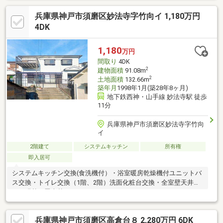
66.45坪□カースペース2台（車種による）
兵庫県神戸市須磨区妙法寺字竹向イ 1,180万円
4DK
1,180
万円
間取り
4DK
2
建物面積
91.08m
2
土地面積
132.66m
築年月
1998年1月(築28年8ヶ月)
地下鉄西神・山手線 妙法寺駅 徒歩
11分
兵庫県神戸市須磨区妙法寺字竹向
イ
2階建て
システムキッチン
所有権
即入居可
システムキッチン交換(食洗機付）・浴室暖房乾燥機付ユニットバ
ス交換・トイレ交換（1階、2階）洗面化粧台交換・全室壁天井ク
ロス張替・畳表替えなど
兵庫県神戸市須磨区高倉台８ 2,280万円 6DK