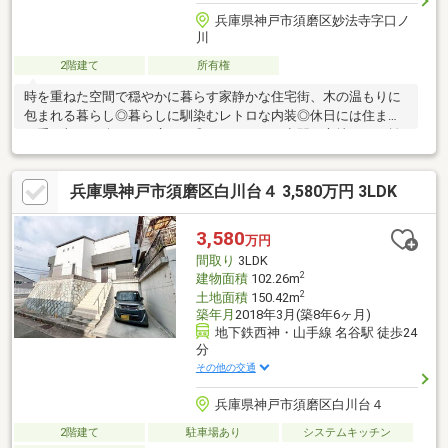
兵庫県神戸市須磨区妙法寺字口ノ
川
2階建て
所有権
時を重ねた空間で穏やかに暮らす家静かな住宅街、木の温もりに
包まれる暮らし◎暮らしに馴染むレトロな内装◎休日には住まい
に手を加える楽しみが広がる◎コンパクトな空間が心地よい距離
感をつくる◎交通量の少ない街並みが静かな時間を生む
兵庫県神戸市須磨区白川台４ 3,580万円 3LDK
3,580
万円
間取り
3LDK
2
建物面積
102.26m
2
土地面積
150.42m
築年月
2018年3月(築8年6ヶ月)
地下鉄西神・山手線 名谷駅 徒歩24
分
その他の交通
兵庫県神戸市須磨区白川台４
2階建て
駐車場あり
システムキッチン