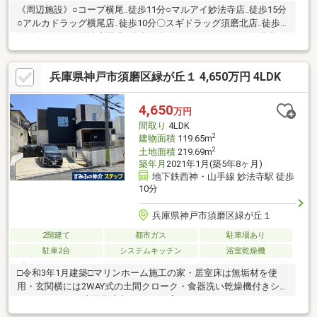
《周辺施設》○コープ横尾‥徒歩11分○マルアイ妙法寺店‥徒歩15分
○アルカドラッグ横尾店‥徒歩10分〇スギドラッグ須磨北店‥徒歩
16分○ローソン妙法寺駅店‥徒歩10分〇ファミリーマート妙法寺イ
ンター店‥徒歩14分●横尾小学校‥徒歩7分●横尾中学校‥徒歩3分は
じめての家探しの方、一度は探したけど決まらなかった…という
兵庫県神戸市須磨区緑が丘１ 4,650万円 4LDK
方も、まずは当社“グローバル不動産販売”にご相談下さい。経験
豊富な不動産のプロが、貴方にぴったりの不動産をお探しします♪
予算のご相談はもちろん、不動産購入にまつわる全てをおまかせ
4,650
万円
ください。
間取り
4LDK
2
建物面積
119.65m
2
土地面積
219.69m
築年月
2021年1月(築5年8ヶ月)
地下鉄西神・山手線 妙法寺駅 徒歩
10分
兵庫県神戸市須磨区緑が丘１
2階建て
都市ガス
駐車場あり
駐車2台
システムキッチン
浴室乾燥機
□令和3年1月建築□マリンホーム施工の家・居室床は無垢材を使
用・玄関横には2WAY式の土間クローク・食器洗い乾燥機付きシス
テムキッチン・洗面化粧台はシャンプードレッサー・ユニットバ
スは換気乾燥機付き・耐震等級3□妙法寺駅まで徒歩10分□土地