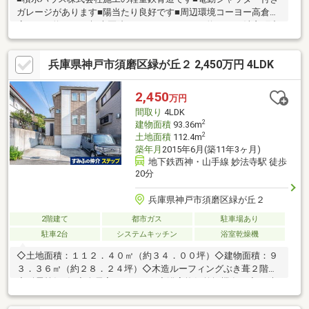
ガレージがあります■陽当たり良好です■周辺環境コーヨー高倉台
店・・・約1300ｍ橋本医院・・・・・・・・・約1300ｍ清玄町中
公園・・・・・約210ｍセブンイレブン神戸多井畑南町店・・・
約460ｍ
兵庫県神戸市須磨区緑が丘２ 2,450万円 4LDK
2,450
万円
間取り
4LDK
2
建物面積
93.36m
2
土地面積
112.4m
築年月
2015年6月(築11年3ヶ月)
地下鉄西神・山手線 妙法寺駅 徒歩
20分
兵庫県神戸市須磨区緑が丘２
2階建て
都市ガス
駐車場あり
駐車2台
システムキッチン
浴室乾燥機
◇土地面積：１１２．４０㎡（約３４．００坪）◇建物面積：９
３．３６㎡（約２８．２４坪）◇木造ルーフィングぶき葺２階建
◇耐震等級3級◇全居室ペアガラス◇浴室換気乾燥機有り◇24時
間換気システム有り◇ビルドイン食洗器有り