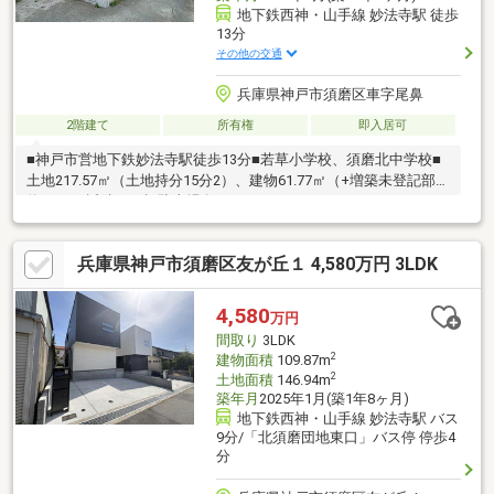
地下鉄西神・山手線 妙法寺駅 徒歩
13分
その他の交通
兵庫県神戸市須磨区車字尾鼻
2階建て
所有権
即入居可
■神戸市営地下鉄妙法寺駅徒歩13分■若草小学校、須磨北中学校■
土地217.57㎡（土地持分15分2）、建物61.77㎡（+増築未登記部分
約6㎡）■近隣に月極駐車場有り（11000円/月）
兵庫県神戸市須磨区友が丘１ 4,580万円 3LDK
4,580
万円
間取り
3LDK
2
建物面積
109.87m
2
土地面積
146.94m
築年月
2025年1月(築1年8ヶ月)
地下鉄西神・山手線 妙法寺駅 バス
9分/「北須磨団地東口」バス停 停歩4
分