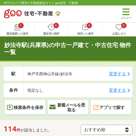
NTTグループ運営の不動産総合サイト goo住宅・不動産
1
0
0
0
最近検索した条件
最近見た物件
保存した条件
お気に入り
妙法寺駅(兵庫県)の中古一戸建て・中古住宅 物件
一覧
駅
変更する
神戸市西神山手線/妙法寺
条件
変更する
指定なし
新着メールを受
検索条件を保存
アプリで探す
取る
114
件
が該当しました。