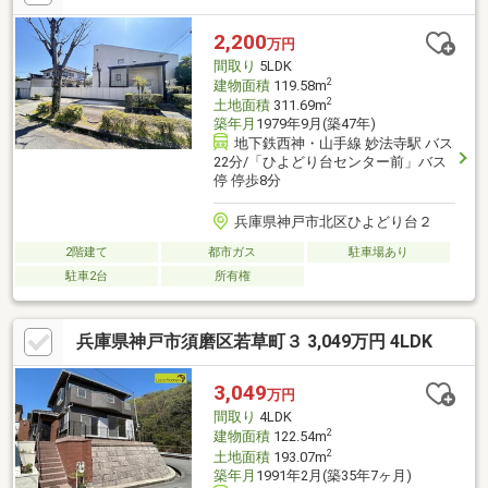
2,200
万円
間取り
5LDK
2
建物面積
119.58m
2
土地面積
311.69m
築年月
1979年9月(築47年)
地下鉄西神・山手線 妙法寺駅 バス
22分/「ひよどり台センター前」バス
停 停歩8分
兵庫県神戸市北区ひよどり台２
2階建て
都市ガス
駐車場あり
駐車2台
所有権
兵庫県神戸市須磨区若草町３ 3,049万円 4LDK
3,049
万円
間取り
4LDK
2
建物面積
122.54m
2
土地面積
193.07m
築年月
1991年2月(築35年7ヶ月)