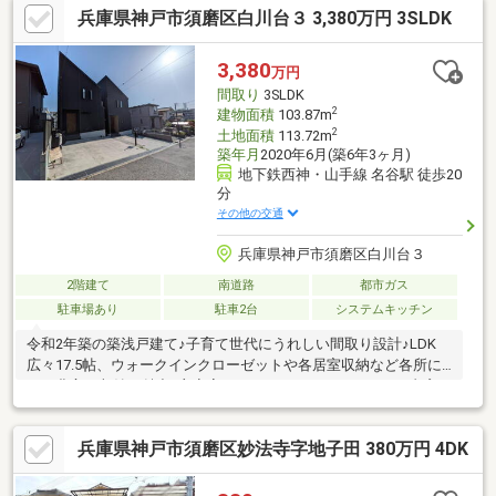
兵庫県神戸市須磨区白川台３ 3,380万円 3SLDK
3,380
万円
間取り
3SLDK
2
建物面積
103.87m
2
土地面積
113.72m
築年月
2020年6月(築6年3ヶ月)
地下鉄西神・山手線 名谷駅 徒歩20
分
その他の交通
兵庫県神戸市須磨区白川台３
2階建て
南道路
都市ガス
駐車場あり
駐車2台
システムキッチン
令和2年築の築浅戸建て♪子育て世代にうれしい間取り設計♪LDK
広々17.5帖、ウォークインクローゼットや各居室収納など各所に
ある豊富な収納が魅力♪主寝室にはリモートワークもできる書斎が
あります♪1階南側にはウッドデッキもあり穏やかな時間を過ごす
ことも可能♪ご見学にはご予約が必要です♪お問い合わせは０１２
兵庫県神戸市須磨区妙法寺字地子田 380万円 4DK
０－３３－１１０２ 名谷駅前のよねはら不動産 田中までお気
軽にお問い合わせください♪