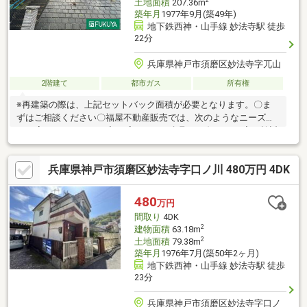
土地面積
207.36m
築年月
1977年9月(築49年)
地下鉄西神・山手線 妙法寺駅 徒歩
22分
兵庫県神戸市須磨区妙法寺字兀山
2階建て
都市ガス
所有権
※再建築の際は、上記セットバック面積が必要となります。〇ま
ずはご相談ください〇福屋不動産販売では、次のようなニーズに
もお応えしています。◆ お家さがしの段取りを知りたい◆ご検討
からご契約までの一連の流れをご説明します。初めての住まい購
入のご参考にしてください♪◆ 予算を知りたい◆収入や家賃から
兵庫県神戸市須磨区妙法寺字口ノ川 480万円 4DK
予算やローン金額のシミュレーションをします。物件購入の際に
不安となる諸費用や税金のことにお答えします。その他リフォー
ム・住み替えのお悩みなど幅広くお手伝いさせていただきます。
480
万円
お家さがしをし始めてすぐの方もお気軽にお問合せください♪
間取り
4DK
2
建物面積
63.18m
2
土地面積
79.38m
築年月
1976年7月(築50年2ヶ月)
地下鉄西神・山手線 妙法寺駅 徒歩
23分
兵庫県神戸市須磨区妙法寺字口ノ