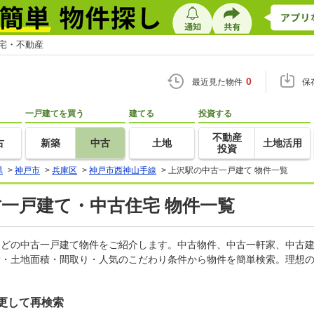
住宅・不動産
0
最近見た物件
保
一戸建てを買う
建てる
投資する
不動産
古
新築
中古
土地
土地活用
投資
県
>
神戸市
>
兵庫区
>
神戸市西神山手線
>
上沢駅の中古一戸建て 物件一覧
古一戸建て・中古住宅 物件一覧
家などの中古一戸建て物件をご紹介します。中古物件、中古一軒家、中古
積・土地面積・間取り・人気のこだわり条件から物件を簡単検索。理想の
更して再検索