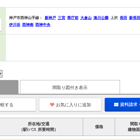
神戸市西神山手線：
新神戸
三宮
県庁前
大倉山
湊川公園
上沢
長田
新長
伊川谷
西神南
西神中央
間取り図付き表示
お気に入りに追加
資料請求
所在地/交通
間取
価格
（駅/バス 所要時間）
建物面