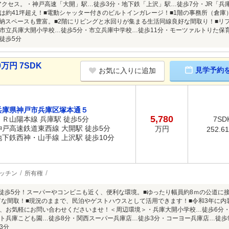
Yアクセス。・神戸高速「大開」駅…徒歩3分・地下鉄「上沢」駅…徒歩7分・JR「兵庫
は約41坪超え！■電動シャッター付きのビルトインガレージ！■1階の事務所（倉庫
収納スペースも豊富。■2階にリビングと水回りが集まる生活同線良好な間取り！■リ
市立兵庫大開小学校…徒歩5分・市立兵庫中学校…徒歩11分・モーツァルトりた保
徒歩5分
万円 7SDK
見学予約
お気に入りに追加
兵庫県神戸市兵庫区塚本通５
5,780
ＪＲ山陽本線 兵庫駅 徒歩5分
7SD
神戸高速鉄道東西線 大開駅 徒歩5分
万円
252.6
地下鉄西神・山手線 上沢駅 徒歩10分
ッチン
所有権
駅徒歩5分！スーパーやコンビニも近く、便利な環境。■ゆったり幅員約8ｍの公道に接
富な間取！■現況のままで、民泊やゲストハウスとして活用できます！■令和3年に内
、お気軽にお問い合わせくださいませ！＜周辺環境＞・兵庫大開小学校…徒歩6分・
ト兵庫こども園…徒歩8分・関西スーパー兵庫店…徒歩3分・コーヨー兵庫店…徒歩
3分