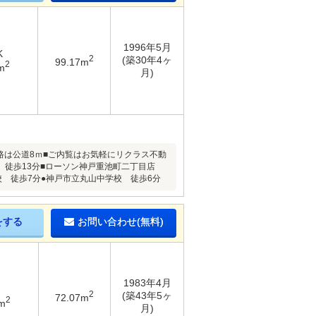
1996年5月
K
2
(築30年4ヶ
99.17m
2
m
月)
路は公道8ｍ■ご内覧はお気軽にリクラス不動
店 徒歩13分■ローソン神戸重池町二丁目店
校 徒歩7分●神戸市立丸山中学校 徒歩6分
をする
お問い合わせ(無料)
1983年4月
2
(築43年5ヶ
72.07m
2
m
月)