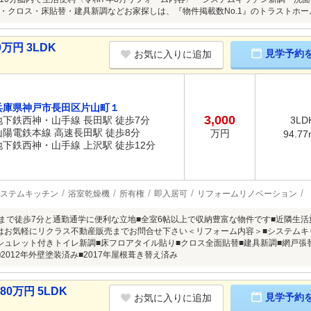
・クロス・床貼替・建具新調などお家探しは、『物件掲載数No.1』のトラストホームにお
万円 3LDK
見学予約
お気に入りに追加
兵庫県神戸市長田区片山町１
3,000
地下鉄西神・山手線 長田駅 徒歩7分
3LD
山陽電鉄本線 高速長田駅 徒歩8分
万円
94.77
地下鉄西神・山手線 上沢駅 徒歩12分
ステムキッチン
浴室乾燥機
所有権
即入居可
リフォームリノベーション
駅まで徒歩7分と通勤通学に便利な立地■全室6帖以上で収納豊富な物件です■近隣生
はお気軽にリクラス不動産販売までお問合せ下さい＜リフォーム内容＞■システムキ
シュレット付きトイレ新調■床フロアタイル貼り■クロス全面貼替■建具新調■網戸張
2012年外壁塗装済み■2017年屋根葺き替え済み
0万円 5LDK
見学予約
お気に入りに追加