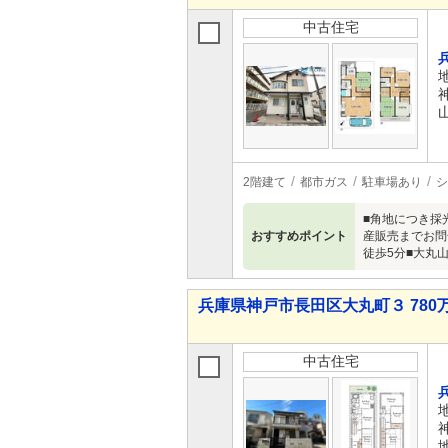
中古住宅
2階建て
都市ガス
駐車場あり
シ
■角地につき採
おすすめポイント
産販売までお問
徒歩5分■大丸
兵庫県神戸市長田区大丸町３ 780万
中古住宅