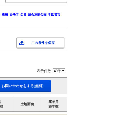
田
板宿
妙法寺
名谷
総合運動公園
学園都市
この条件を保存
表示件数
・お問い合わせをする(無料)
り
築年月
土地面積
積
築年数