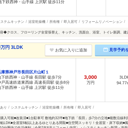
地下鉄西神・山手線 上沢駅 徒歩11分
システムキッチン
浴室乾燥機
所有権
即入居可
リフォームリノベーション
容◆クロス、フローリング全室張替え、キッチン、洗面台、浴室、トイレ新調、建
万円 3LDK
見学予約
お気に入りに追加
兵庫県神戸市長田区片山町１
3,000
地下鉄西神・山手線 長田駅 徒歩7分
3LD
神戸高速鉄道東西線 高速長田駅 徒歩8分
万円
94.77
地下鉄西神・山手線 上沢駅 徒歩11分
あり
システムキッチン
浴室乾燥機
所有権
即入居可
～購入可能■改装済■1台駐車可 敷地約32坪■地下鉄「長田」歩7分の立地■複数沿線利
6帖LDK■全居室6帖以上あるゆとりある間取■住空間スッキリ！全居室・床下収納■
10分圏内で生活便利〈令和7年8月リフォーム内容〉・システムキッチン新調・洗