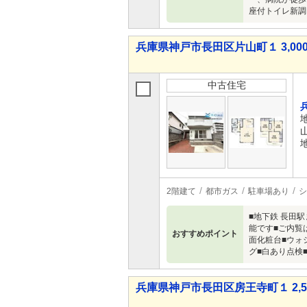
座付トイレ新調
兵庫県神戸市長田区片山町１ 3,000
中古住宅
2階建て
都市ガス
駐車場あり
シ
■地下鉄 長田
能です■ご内覧
おすすめポイント
面化粧台■ウォ
グ■白あり点検■
兵庫県神戸市長田区房王寺町１ 2,58