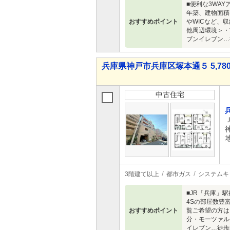
■便利な3WA
年築、建物面積
おすすめポイント
やWICなど、
他周辺環境＞・
ブンイレブン…
兵庫県神戸市兵庫区塚本通５ 5,780
中古住宅
3階建て以上
都市ガス
システムキ
■JR「兵庫」
4Sの部屋数豊
おすすめポイント
覧ご希望の方は
分・モーツァル
イレブン…徒歩