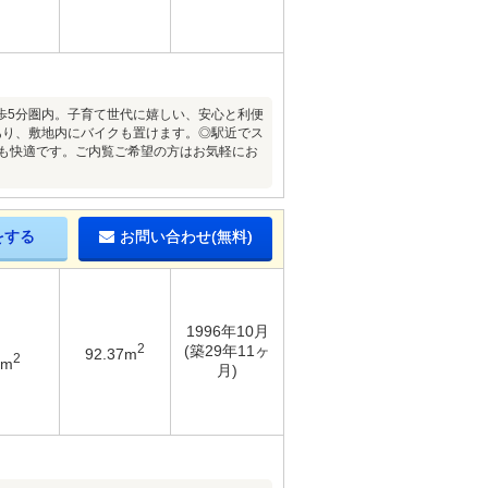
歩5分圏内。子育て世代に嬉しい、安心と利便
あり、敷地内にバイクも置けます。◎駅近でス
ても快適です。ご内覧ご希望の方はお気軽にお
をする
お問い合わせ(無料)
1996年10月
2
(築29年11ヶ
92.37m
2
6m
月)