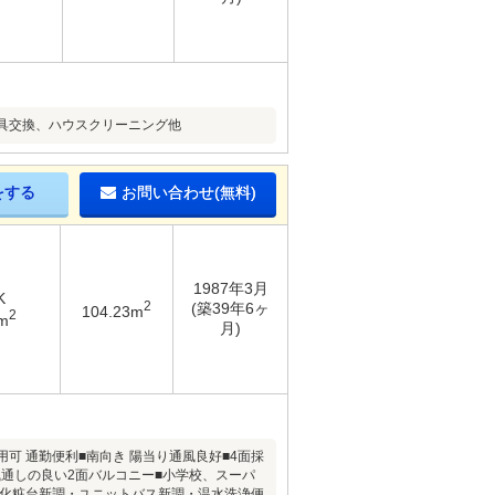
具交換、ハウスクリーニング他
をする
お問い合わせ(無料)
1987年3月
K
2
(築39年6ヶ
104.23m
2
m
月)
用可 通勤便利■南向き 陽当り通風良好■4面採
風通しの良い2面バルコニー■小学校、スーパ
面化粧台新調・ユニットバス新調・温水洗浄便