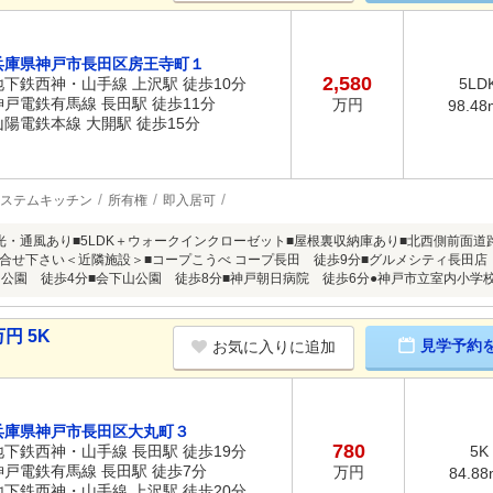
兵庫県神戸市長田区房王寺町１
2,580
地下鉄西神・山手線 上沢駅 徒歩10分
5LD
神戸電鉄有馬線 長田駅 徒歩11分
万円
98.48
山陽電鉄本線 大開駅 徒歩15分
ステムキッチン
所有権
即入居可
光・通風あり■5LDK＋ウォークインクローゼット■屋根裏収納庫あり■北西側前面道
合せ下さい＜近隣施設＞■コープこうべ コープ長田 徒歩9分■グルメシティ長田
山公園 徒歩4分■会下山公園 徒歩8分■神戸朝日病院 徒歩6分●神戸市立室内小学
円 5K
見学予約
お気に入りに追加
兵庫県神戸市長田区大丸町３
780
地下鉄西神・山手線 長田駅 徒歩19分
5K
神戸電鉄有馬線 長田駅 徒歩7分
万円
84.88
地下鉄西神・山手線 上沢駅 徒歩20分