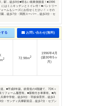
」駅…徒歩9分■明るい南東側接道！■1996
）にはミニキッチンとトイレ付！■パントリー
フォームもシーズにお任せください！＜その
育園…徒歩7分・関西スーパー…徒歩3分・セ
をする
お問い合わせ(無料)
1996年4月
K
2
(築30年5ヶ
72.98m
2
1m
月)
道。■平成8年築。鉄骨造の4階建て、7DK＋
装リフォーム履歴有。■屋根付き車庫有。■内
兵庫中学校…徒歩9分・羽坂保育所…徒歩3
9分・サンディ兵庫駅前店…徒歩7分・セブン