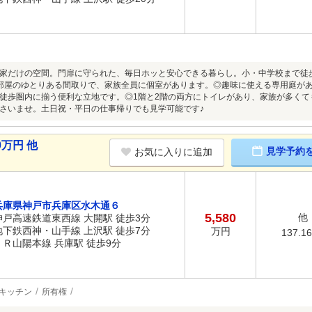
家だけの空間。門扉に守られた、毎日ホッと安心できる暮らし。小・中学校まで徒
部屋のゆとりある間取りで、家族全員に個室があります。◎趣味に使える専用庭が
徒歩圏内に揃う便利な立地です。◎1階と2階の両方にトイレがあり、家族が多く
さいませ。土日祝・平日の仕事帰りでも見学可能です♪
0万円 他
見学予約
お気に入りに追加
兵庫県神戸市兵庫区水木通６
5,580
他
神戸高速鉄道東西線 大開駅 徒歩3分
地下鉄西神・山手線 上沢駅 徒歩7分
万円
137.1
ＪＲ山陽本線 兵庫駅 徒歩9分
キッチン
所有権