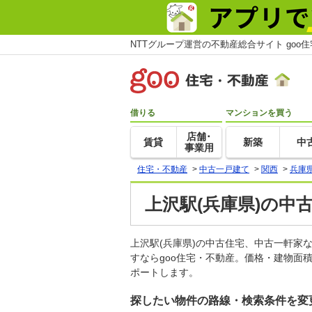
NTTグループ運営の不動産総合サイト goo
借りる
マンションを買う
店舗･
賃貸
新築
中
事業用
住宅・不動産
>
中古一戸建て
>
関西
>
兵庫
上沢駅(兵庫県)の中
上沢駅(兵庫県)の中古住宅、中古一軒
すならgoo住宅・不動産。価格・建物面
ポートします。
探したい物件の路線・検索条件を変