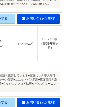
任せください！ 0120-39-7710
をする
お問い合わせ(無料)
1987年3月
K
2
(築39年6ヶ
104.23m
2
m
月)
活施設も充実しています■空室につき即入居可
ッチン新調■ユニットバス新調■三面鏡付き洗
替■クッションフロア貼替■ハウスクリーニン
をする
お問い合わせ(無料)