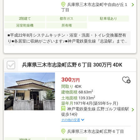
兵庫県三木市志染町中自由が丘１
丁目
2階建て
都市ガス
駐車場あり
浴室乾燥機
所有権
■平成22年8月システムキッチン・浴室・洗面・トイレ交換履歴有
り■各居室に収納がございます♪■神戸電鉄粟生線『志染駅』まで
徒歩10分！
兵庫県三木市志染町広野６丁目 300万円 4DK
300
万円
間取り
4DK
2
建物面積
68.63m
2
土地面積
139.33m
築年月
1971年4月(築55年5ヶ月)
神戸電鉄粟生線 広野ゴルフ場前駅
徒歩14分
その他の交通
兵庫県三木市志染町広野６丁目