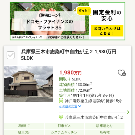
屋にも嬉しい全居室収納スペース♪■ＴＶモニター付インターホン
でセキュリティ面にも配慮♪※駐車台数は車種によります。～ご内
覧は随時可能です！お気軽にお問合せください♪物件の選び方、ロ
ーンの注意点など、あなたの疑問にお答えします♪・気になる税
金、契約諸費用についてイチからご説明いたします♪
兵庫県三木市志染町中自由が丘２ 1,980万円
5LDK
1,980
万円
間取り
5LDK
2
建物面積
133.36m
2
土地面積
172.96m
築年月
1991年1月(築35年8ヶ月)
神戸電鉄粟生線 志染駅 徒歩15分
その他の交通
兵庫県三木市志染町中自由が丘２
2階建て
都市ガス
駐車場あり
駐車3台
システムキッチン
所有権