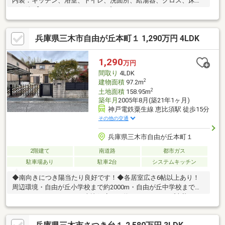
内装：キッチン、浴室、トイレ、洗面所、給湯器、クロス、床、
その他 【スイッチ・コンセントプレート・シーリング・TVドアホ
ン交換、網戸張替、火災報知器設置】耐震補強工事、防蟻工事等
＼おウチ探しはケイアイエポックメイキング（株）姫路店へお任
兵庫県三木市自由が丘本町１ 1,290万円 4LDK
せください！／「今から見たい！」「お一人でも安心」お気軽に
お問い合わせください♪〇 ● 〇 30秒で来場予約 〇 ● 〇
「資料請求」はオレンジのボタン（無料）、「見学予約」は赤い
1,290
万円
ボタン（無料）をクリック♪メールだけで内覧予約ができちゃいま
間取り
4LDK
す！お気軽にお問い合わせください♪
2
建物面積
97.2m
2
土地面積
158.95m
築年月
2005年8月(築21年1ヶ月)
神戸電鉄粟生線 恵比須駅 徒歩15分
その他の交通
兵庫県三木市自由が丘本町１
2階建て
南道路
都市ガス
駐車場あり
駐車2台
システムキッチン
◆南向きにつき陽当たり良好です！◆各居室広さ6帖以上あり！
周辺環境・自由が丘小学校まで約2000m・自由が丘中学校まで約
1800m・マックスバリュ恵比須店まで約1200m・コープ志染まで
約1800m・ローソン三木宿原店まで約750m・三木西自由が丘郵便
局まで約1700m