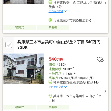
神戸電鉄粟生線 広野ゴルフ場前駅
徒歩14分
その他の交通
兵庫県三木市志染町広野６
2階建て
所有権
兵庫県三木市志染町中自由が丘２丁目 540万円
3SDK
540
万円
間取り
3SDK
2
建物面積
70.33m
2
土地面積
113.08m
築年月
1973年3月(築53年6ヶ月)
神戸電鉄粟生線 志染駅 徒歩14分
その他の交通
兵庫県三木市志染町中自由が丘２
丁目
2階建て
所有権