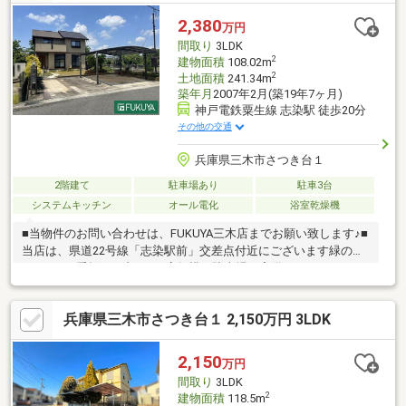
あり換気にも最適です。・カウンターキッチンですので、家事を
しながらお子様の様子や、ご家族様と会話も弾みます。・家事同
2,380
万円
線の便利な設計で、食洗機付きですので家事の時短にもなりま
間取り
3LDK
す。・敷地内にはお車はもちろん、自転車、バイクも駐車可能で
2
建物面積
108.02m
す。
2
土地面積
241.34m
築年月
2007年2月(築19年7ヶ月)
神戸電鉄粟生線 志染駅 徒歩20分
その他の交通
兵庫県三木市さつき台１
2階建て
駐車場あり
駐車3台
システムキッチン
オール電化
浴室乾燥機
■当物件のお問い合わせは、FUKUYA三木店までお願い致します♪■
当店は、県道22号線「志染駅前」交差点付近にございます緑の
FUKUYAの看板が目印です♪店舗横に駐車場も完備しておりますの
で、ご利用くださいませ♪スタッフ一同全力でサポートさせて頂き
ます！お電話、メールご来店随時受付中です。お気軽にご来店お
兵庫県三木市さつき台１ 2,150万円 3LDK
待ちしております♪■セキスイツーユーホーム施工■平成１９年２
月築■３ＬＤＫから４ＬＤＫに増設可能です■オール電化■駐車３
台可（駐車台数は車種によります。)※写真中の家具等の調度品は
2,150
万円
取引対象に含まれません。～ご内覧は随時可能です！お気軽にお
間取り
3LDK
問合せください♪
2
建物面積
118.5m