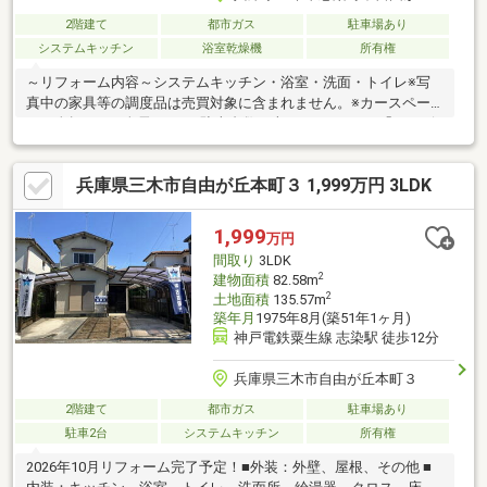
2階建て
都市ガス
駐車場あり
システムキッチン
浴室乾燥機
所有権
～リフォーム内容～システムキッチン・浴室・洗面・トイレ※写
真中の家具等の調度品は売買対象に含まれません。※カースペー
ス 全幅2.3ｍ×全長14.2ｍ※駐車台数は車種による。※Ｓ「サービ
スルーム」は納戸です。〇まずはご相談ください〇福屋不動産販
売では、次のようなニーズにもお応えしています。◆ お家さがし
兵庫県三木市自由が丘本町３ 1,999万円 3LDK
の段取りを知りたい◆ご検討からご契約までの一連の流れをご説
明します。初めての住まい購入のご参考にしてください♪◆ 予算
を知りたい◆収入や家賃から予算やローン金額のシミュレーショ
1,999
万円
ンをします。物件購入の際に不安となる諸費用や税金のことにお
間取り
3LDK
答えします。
2
建物面積
82.58m
2
土地面積
135.57m
築年月
1975年8月(築51年1ヶ月)
神戸電鉄粟生線 志染駅 徒歩12分
兵庫県三木市自由が丘本町３
2階建て
都市ガス
駐車場あり
駐車2台
システムキッチン
所有権
2026年10月リフォーム完了予定！■外装：外壁、屋根、その他 ■