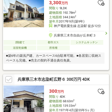
3,300
万円
間取り
9LDK
2
建物面積
192.78m
2
土地面積
344.24m
築年月
2017年9月(築9年)
神戸電鉄粟生線 志染駅 徒歩12分
兵庫県三木市自由が丘本町３
2階建て
都市ガス
システムキッチン
浴室乾燥機
所有権
■築6年の築浅戸建、カースペース6台駐車可能。■各居室に収納ス
ペースも完備。■売主の契約不適合責任免責。
兵庫県三木市志染町広野６ 300万円 4DK
300
万円
間取り
4DK
2
建物面積
68.63m
2
土地面積
139.33m
築年月
1971年4月(築55年5ヶ月)