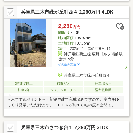
会話を楽しめる対面キッチン◆雨の日のお洗濯にも大活躍な浴室
乾燥機付◆お子様と一緒にバスタイムを楽しめる広々浴室■お子
兵庫県三木市緑が丘町西４ 2,280万円 4LDK
様のお留守番にも安心なＴＶモニタ付インタホン※駐車台数は車
種によります。～ご内覧は随時可能です！お気軽にお問合せくだ
さい♪ TEL：0120-898-298 （担当：田中まで）◆物件の選び
2,280
万円
方、ローンの注意点など、あなたの疑問にお答えします♪
間取り
4LDK
2
建物面積
105.92m
2
土地面積
107.35m
築年月
2025年1月(築1年8ヶ月)
神戸電鉄粟生線 広野ゴルフ場前駅
徒歩19分
その他の交通
兵庫県三木市緑が丘町西４
3階建て以上
都市ガス
駐車場あり
駐車2台
システムキッチン
浴室乾燥機
～おすすめポイント～・新築戸建て完成済みですので、室内をゆ
っくり見学いただけます。・ＬＤＫが約１８帖の広々空間で、収
納もありレイアウトのしやすい間取りです。・各洋室にも開口部
があり、室内とても明るく、収納もございます。・主寝室や子供
部屋、書斎、衣裳部屋など多様な用途でご利用いただけます。・
兵庫県三木市さつき台１ 2,380万円 3LDK
足を伸ばしてゆっくりくつろげる浴槽の広さ、浴室乾燥機、窓も