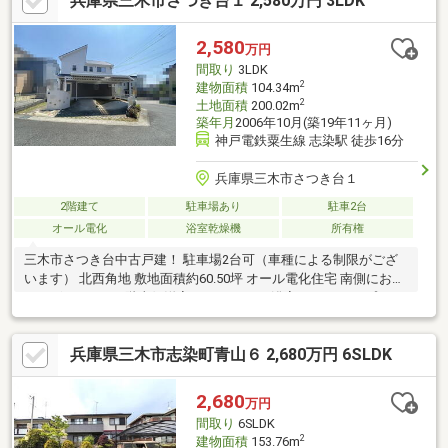
兵庫県三木市さつき台１ 2,580万円 3LDK
2,580
万円
間取り
3LDK
2
建物面積
104.34m
2
土地面積
200.02m
築年月
2006年10月(築19年11ヶ月)
神戸電鉄粟生線 志染駅 徒歩16分
兵庫県三木市さつき台１
2階建て
駐車場あり
駐車2台
オール電化
浴室乾燥機
所有権
三木市さつき台中古戸建！ 駐車場2台可（車種による制限がござ
います） 北西角地 敷地面積約60.50坪 オール電化住宅 南側にお庭
がございます。 2階東側洋室にロフトあり 浴室は1620タイプ！
2025年6月リフォーム完成 ◎システムキッチン、浴室、2階トイ
レ、洗面化粧台、スイッチパネル、 火災報知器新調 ◎畳新調 ◎
兵庫県三木市志染町青山６ 2,680万円 6SLDK
障子・網戸張替え ◎2階洋室2部屋フロアタイル上貼り ◎ハウスク
リーニング ◎外壁塗装 お問い合わせお待ちしております！
2,680
万円
間取り
6SLDK
2
建物面積
153.76m