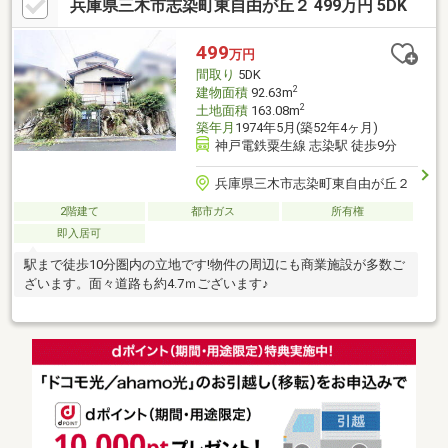
兵庫県三木市志染町東自由が丘２ 499万円 5DK
499
万円
間取り
5DK
2
建物面積
92.63m
2
土地面積
163.08m
築年月
1974年5月(築52年4ヶ月)
神戸電鉄粟生線 志染駅 徒歩9分
兵庫県三木市志染町東自由が丘２
2階建て
都市ガス
所有権
即入居可
駅まで徒歩10分圏内の立地です!物件の周辺にも商業施設が多数ご
ざいます。面々道路も約4.7ｍございます♪