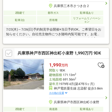
兵庫県三木市さつき台２
2階建て
都市ガス
駐車場あり
リフォームリノベーシ
駐車2台
所有権
ョン
7/23(木)～7/26(日)予約制見学会開催※当日予約OK。ご希望日をお
知らせください。自社売主物件につき随時内覧可能です。お電話
かメールでご希望日をお知らせください。【リフォーム内容】・
外壁屋根塗装予定【おすすめポイント】・雨漏り、構造上主要な
部分の欠陥や・腐食、給排水管の故障や漏水についてお引渡しよ
兵庫県神戸市西区神出町小束野 1,990万円 9DK
り２年間保証。・シロアリ防除工事施工後5年間保証。【周辺施
設】・広野小学校まで約1400ｍ（徒歩約18分）・三木東中学校ま
で約900ｍ（徒歩約12分）・マルアイ三木さつき台店まで約330ｍ
1,990
万円
（徒歩5分）・セブンイレブン三木小林東店まで約650ｍ（徒歩9
間取り
9DK
分）・志…
2
建物面積
171.13m
2
土地面積
691.56m
築年月
1979年4月(築47年5ヶ月)
神戸電鉄粟生線 志染駅 徒歩3.6km
その他の交通
兵庫県神戸市西区神出町小束野
2階建て
南道路
駐車場あり