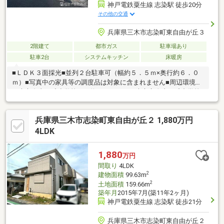
神戸電鉄粟生線 志染駅 徒歩20分
その他の交通
兵庫県三木市志染町東自由が丘３
2階建て
都市ガス
駐車場あり
駐車2台
システムキッチン
床暖房
■ＬＤＫ３面採光■並列２台駐車可（幅約５．５ｍ×奥行約６．０
ｍ）■写真中の家具等の調度品は対象に含まれません■周辺環境・
三木市自由が丘小学校まで約８７０ｍ・三木市立自由が丘中学校
まで約９９０ｍ・イオン三木青山店まで約２２９０ｍ■明石店紹
介「ＪＲ明石駅」「山陽明石駅」から徒歩６分の立地。国道２号
兵庫県三木市志染町東自由が丘２ 1,880万円
線沿いアスピア明石の南東側に店舗を位置し、駐車場は店舗南に
ございます。※資料請求は、左下のオレンジ色【資料請求】より
4LDK
お問い合わせください。直接のお問い合わせは、フリーダイヤル
【0120-298-550】まで。（スマートフォンの方は、右下の青色
1,880
万円
【電話で問い合わせ】をクリック）
間取り
4LDK
2
建物面積
99.63m
2
土地面積
159.66m
築年月
2015年7月(築11年2ヶ月)
神戸電鉄粟生線 志染駅 徒歩21分
兵庫県三木市志染町東自由が丘２