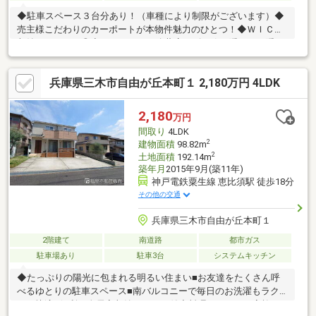
◆駐車スペース３台分あり！（車種により制限がございます）◆
売主様こだわりのカーポートが本物件魅力のひとつ！◆ＷＩＣや
収納スペースも◎◆キッチンには冷蔵庫やゴミ箱を隠せる目隠し
収納もございます！◆水回りも綺麗！◆広々とした５ＬＤＫの間
取り！
兵庫県三木市自由が丘本町１ 2,180万円 4LDK
2,180
万円
間取り
4LDK
2
建物面積
98.82m
2
土地面積
192.14m
築年月
2015年9月(築11年)
神戸電鉄粟生線 恵比須駅 徒歩18分
その他の交通
兵庫県三木市自由が丘本町１
2階建て
南道路
都市ガス
駐車場あり
駐車3台
システムキッチン
◆たっぷりの陽光に包まれる明るい住まい■お友達をたくさん呼
べるゆとりの駐車スペース■南バルコニーで毎日のお洗濯もラク
ラク快適■便利な全居室収納スペース付◆料理をしながら家族と