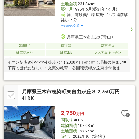
2
土地面積
231.84m
築年月
1995年5月(築31年4ヶ月)
神戸電鉄粟生線 広野ゴルフ場前駅
徒歩19分
その他の交通
兵庫県三木市志染町青山６
2階建て
南道路
都市ガス
駐車場あり
駐車2台
システムキッチン
イオン徒歩8分×小学校徒歩7分！2000万円台で叶う理想の住まい■
子育て世代に嬉しい！充実の教育・公園環境緑が丘東小学校まで
徒歩約7分、緑が丘中学校まで徒歩約10分。お子様の成長を長く
見守れる安心の通学距離です。徒歩2分の場所にはスポーツ公園が
あり、放課後や週末もご家族で伸び伸びと過ごせる環境が整って
兵庫県三木市志染町東自由が丘３ 2,750万円
います。■2000万円台で実現する、ゆとりあるファミリーライフ
「手の届きやすい価格帯」でありながら、周辺にはイオン三木青
4LDK
山店や飲食店が充実しており、生活利便性は抜群。家計に優し
く、かつ妥協のない住環境を求める子育て世帯に最適な一邸で
2,750
万円
す。
間取り
4LDK
2
建物面積
107.08m
2
土地面積
133.94m
築年月
2022年9月(築4年)