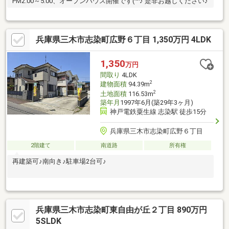
PM2:00～5:00、オープンハウス開催です(^^♪ 是非お越しください♪
兵庫県三木市志染町広野６丁目 1,350万円 4LDK
1,350
万円
間取り
4LDK
2
建物面積
94.39m
2
土地面積
116.53m
築年月
1997年6月(築29年3ヶ月)
神戸電鉄粟生線 志染駅 徒歩15分
兵庫県三木市志染町広野６丁目
2階建て
南道路
所有権
再建築可♪南向き♪駐車場2台可♪
兵庫県三木市志染町東自由が丘２丁目 890万円
5SLDK