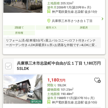
2
土地面積
205.32m
築年月
2006年1月(築20年8ヶ月)
神戸電鉄粟生線 志染駅 徒歩15分
兵庫県三木市さつき台１丁目
2階建て
都市ガス
床暖房
所有権
リフォーム済♪駐車場3台可♪屋上バルコニー♪ロフト付き♪インナ
ーガーデン付き♪LDK床暖房3ヵ所♪お洒落な外観です♪4LDKに変更
可♪
兵庫県三木市志染町中自由が丘１丁目 1,180万円
5SLDK
1,180
万円
間取り
5SLDK
2
建物面積
101.25m
2
土地面積
190.48m
築年月
1988年11月(築37年10ヶ月)
神戸電鉄粟生線 志染駅 徒歩10分