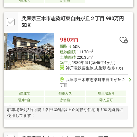
2階建て
所有権
兵庫県三木市志染町東自由が丘２丁目 980万円
5DK
980
万円
間取り
5DK
2
建物面積
111.78m
2
土地面積
220.35m
築年月
1980年5月(築46年4ヶ月)
神戸電鉄粟生線 志染駅 徒歩18分
兵庫県三木市志染町東自由が丘２
丁目
2階建て
都市ガス
駐車場あり
駐車2台
所有権
即入居可
駐車場並列2台可能！各部屋6帖以上☆閑静な住宅街！室内綺麗に
使用してます！