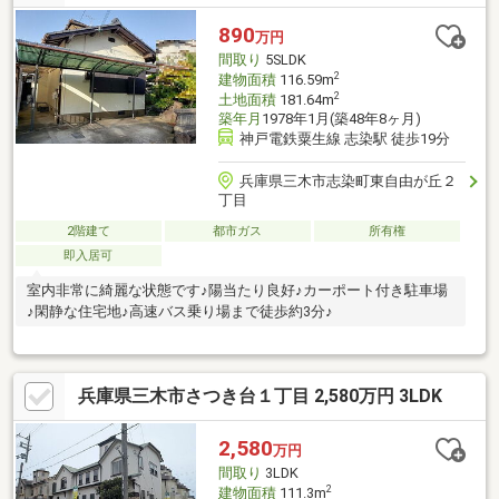
890
万円
間取り
5SLDK
2
建物面積
116.59m
2
土地面積
181.64m
築年月
1978年1月(築48年8ヶ月)
神戸電鉄粟生線 志染駅 徒歩19分
兵庫県三木市志染町東自由が丘２
丁目
2階建て
都市ガス
所有権
即入居可
室内非常に綺麗な状態です♪陽当たり良好♪カーポート付き駐車場
♪閑静な住宅地♪高速バス乗り場まで徒歩約3分♪
兵庫県三木市さつき台１丁目 2,580万円 3LDK
2,580
万円
間取り
3LDK
2
建物面積
111.3m