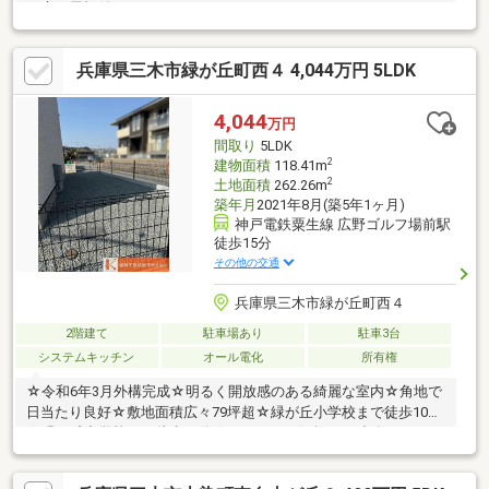
ト庭に屋根付きウッドデッキ
兵庫県三木市緑が丘町西４ 4,044万円 5LDK
4,044
万円
間取り
5LDK
2
建物面積
118.41m
2
土地面積
262.26m
築年月
2021年8月(築5年1ヶ月)
神戸電鉄粟生線 広野ゴルフ場前駅
徒歩15分
その他の交通
兵庫県三木市緑が丘町西４
2階建て
駐車場あり
駐車3台
システムキッチン
オール電化
所有権
☆令和6年3月外構完成☆明るく開放感のある綺麗な室内☆角地で
日当たり良好☆敷地面積広々79坪超☆緑が丘小学校まで徒歩10分
☆緑が丘中学校まで徒歩23分☆いつでもお気軽にご連絡ください
(^^)/☆