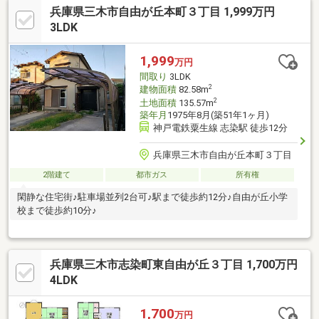
兵庫県三木市自由が丘本町３丁目 1,999万円
3LDK
1,999
万円
間取り
3LDK
2
建物面積
82.58m
2
土地面積
135.57m
築年月
1975年8月(築51年1ヶ月)
神戸電鉄粟生線 志染駅 徒歩12分
兵庫県三木市自由が丘本町３丁目
2階建て
都市ガス
所有権
閑静な住宅街♪駐車場並列2台可♪駅まで徒歩約12分♪自由が丘小学
校まで徒歩約10分♪
兵庫県三木市志染町東自由が丘３丁目 1,700万円
4LDK
1,700
万円