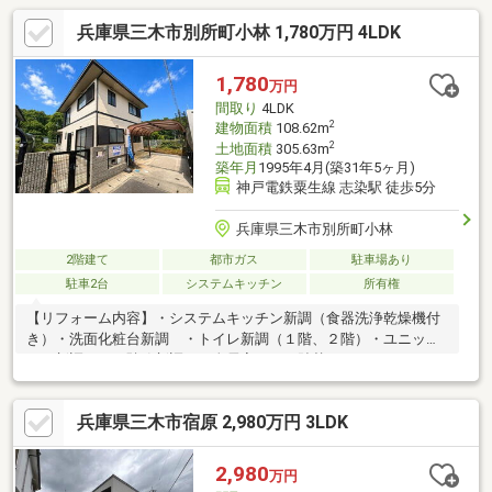
兵庫県三木市別所町小林 1,780万円 4LDK
1,780
万円
間取り
4LDK
2
建物面積
108.62m
2
土地面積
305.63m
築年月
1995年4月(築31年5ヶ月)
神戸電鉄粟生線 志染駅 徒歩5分
兵庫県三木市別所町小林
2階建て
都市ガス
駐車場あり
駐車2台
システムキッチン
所有権
【リフォーム内容】・システムキッチン新調（食器洗浄乾燥機付
き）・洗面化粧台新調 ・トイレ新調（１階、２階）・ユニット
バス新調 ・下駄箱新調 ・全居室クロス貼替 ・クッションフ
ロア貼替・玄関、全居室フロアタイル施工 ・ダウンライト、シ
ーリング交換・畳表替え ・襖貼替 ・障子貼替 ・１階建具、
兵庫県三木市宿原 2,980万円 3LDK
窓枠フィルム施工・外壁一部塗装 ・ポスト交換 ・スイッチコ
ンセント交換・スリーブ、ガラリ交換・ハウスクリーニング ・
防蟻処理
2,980
万円