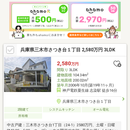
兵庫県三木市さつき台１丁目 2,580万円 3LDK
2,580
万円
間取り
3LDK
2
建物面積
104.34m
2
土地面積
200.02m
築年月
2006年10月(築19年11ヶ月)
神戸電鉄粟生線 志染駅 徒歩16分
兵庫県三木市さつき台１丁目
2階建て
システムキッチン
オール電化
所有権
中古戸建：三木市さつき台1丁目（24-1）2580万円、土曜・日曜