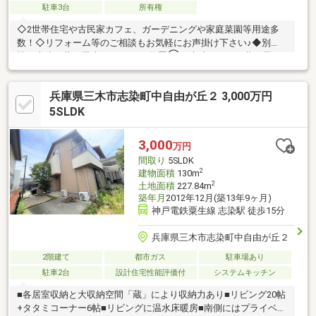
駐車3台
所有権
◇2世帯住宅や古民家カフェ、ガーデニングや家庭菜園等用途多
数！◇リフォーム等のご相談もお気軽にお声掛け下さい♪◆別
棟 木造瓦葺平屋建 27.04㎡ 物置① 木造スレート葺平屋
建 53.00㎡ 物置② 鉄骨造スレート葺平屋建 35.00㎡
SUUMOをご覧頂きありがとうございます。詳しい詳細、ご質問
兵庫県三木市志染町中自由が丘２ 3,000万円
などは物件担当まで！随時、現地案内を行っておりますので、お
気軽にご連絡ください。▲▼お問い合わせはフリーダイヤル⇒０
5SLDK
１２０-９３０-９５０▲▼関西プランニングまでどうぞ♪(*^-^*)
3,000
万円
間取り
5SLDK
2
建物面積
130m
2
土地面積
227.84m
築年月
2012年12月(築13年9ヶ月)
神戸電鉄粟生線 志染駅 徒歩15分
兵庫県三木市志染町中自由が丘２
2階建て
都市ガス
駐車場あり
駐車2台
設計住宅性能評価付
システムキッチン
■各居室収納と大収納空間「蔵」により収納力あり■リビング20帖
+タタミコーナー6帖■リビングに温水床暖房■南側にはプライベー