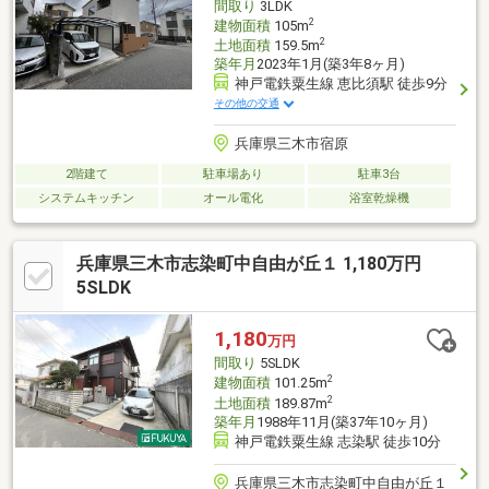
間取り
3LDK
2
建物面積
105m
2
土地面積
159.5m
築年月
2023年1月(築3年8ヶ月)
神戸電鉄粟生線 恵比須駅 徒歩9分
その他の交通
兵庫県三木市宿原
2階建て
駐車場あり
駐車3台
システムキッチン
オール電化
浴室乾燥機
兵庫県三木市志染町中自由が丘１ 1,180万円
5SLDK
1,180
万円
間取り
5SLDK
2
建物面積
101.25m
2
土地面積
189.87m
築年月
1988年11月(築37年10ヶ月)
神戸電鉄粟生線 志染駅 徒歩10分
兵庫県三木市志染町中自由が丘１