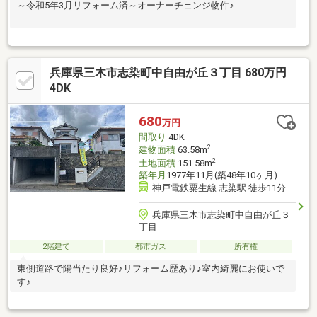
～令和5年3月リフォーム済～オーナーチェンジ物件♪
兵庫県三木市志染町中自由が丘３丁目 680万円
4DK
680
万円
間取り
4DK
2
建物面積
63.58m
2
土地面積
151.58m
築年月
1977年11月(築48年10ヶ月)
神戸電鉄粟生線 志染駅 徒歩11分
兵庫県三木市志染町中自由が丘３
丁目
2階建て
都市ガス
所有権
東側道路で陽当たり良好♪リフォーム歴あり♪室内綺麗にお使いで
す♪