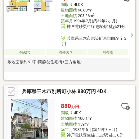
間取り
4LDK
2
建物面積
96.68m
2
土地面積
203.26m
築年月
1994年7月(築32年2ヶ月)
神戸電鉄粟生線 志染駅 徒歩21分
兵庫県三木市志染町東自由が丘３
丁目
2階建て
都市ガス
所有権
敷地面積約61坪♪閑静な住宅街♪三方角地♪
兵庫県三木市別所町小林 880万円 4DK
880
万円
間取り
4DK
2
建物面積
100.1m
2
土地面積
159m
築年月
1981年6月(築45年3ヶ月)
神戸電鉄粟生線 志染駅 徒歩6分