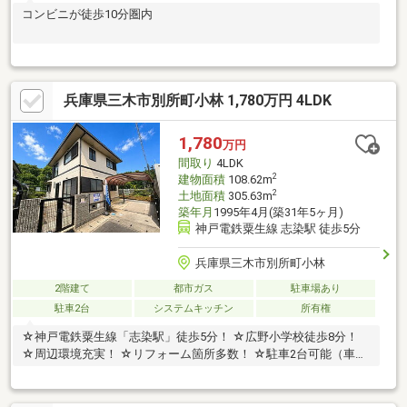
コンビニが徒歩10分圏内
兵庫県三木市別所町小林 1,780万円 4LDK
1,780
万円
間取り
4LDK
2
建物面積
108.62m
2
土地面積
305.63m
築年月
1995年4月(築31年5ヶ月)
神戸電鉄粟生線 志染駅 徒歩5分
兵庫県三木市別所町小林
2階建て
都市ガス
駐車場あり
駐車2台
システムキッチン
所有権
☆神戸電鉄粟生線「志染駅」徒歩5分！ ☆広野小学校徒歩8分！
☆周辺環境充実！ ☆リフォーム箇所多数！ ☆駐車2台可能（車種
による）