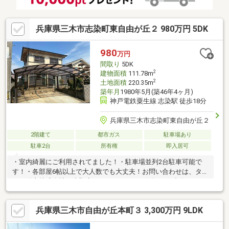
兵庫県三木市志染町東自由が丘２ 980万円 5DK
980
万円
間取り
5DK
2
建物面積
111.78m
2
土地面積
220.35m
築年月
1980年5月(築46年4ヶ月)
神戸電鉄粟生線 志染駅 徒歩18分
兵庫県三木市志染町東自由が丘２
2階建て
都市ガス
駐車場あり
駐車2台
所有権
即入居可
・室内綺麗にご利用されてました！・駐車場並列2台駐車可能で
す！・各部屋6帖以上で大人数でも大丈夫！お問い合わせは、タカ
セ不動産株式会社 小野店まで！どうぞ、お気軽にご連絡くださ
いTEL：0794-70-8081 / Eメール：017@takase.ne.jp【定休
日：火曜日・水曜日】
兵庫県三木市自由が丘本町３ 3,300万円 9LDK