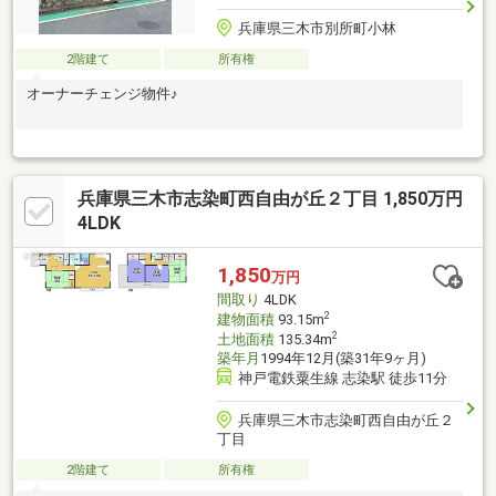
兵庫県三木市別所町小林
2階建て
所有権
オーナーチェンジ物件♪
兵庫県三木市志染町西自由が丘２丁目 1,850万円
4LDK
1,850
万円
間取り
4LDK
2
建物面積
93.15m
2
土地面積
135.34m
築年月
1994年12月(築31年9ヶ月)
神戸電鉄粟生線 志染駅 徒歩11分
兵庫県三木市志染町西自由が丘２
丁目
2階建て
所有権