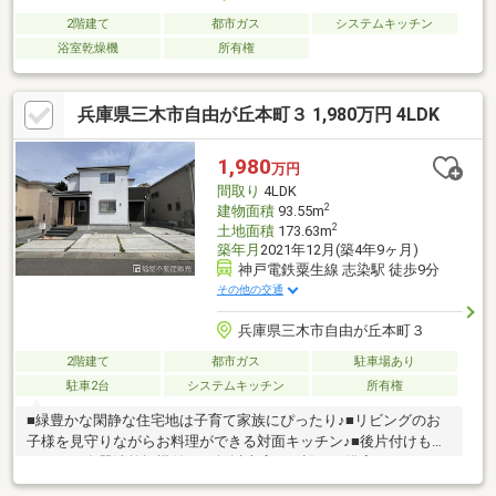
2階建て
都市ガス
システムキッチン
浴室乾燥機
所有権
兵庫県三木市自由が丘本町３ 1,980万円 4LDK
1,980
万円
間取り
4LDK
2
建物面積
93.55m
2
土地面積
173.63m
築年月
2021年12月(築4年9ヶ月)
神戸電鉄粟生線 志染駅 徒歩9分
その他の交通
兵庫県三木市自由が丘本町３
2階建て
都市ガス
駐車場あり
駐車2台
システムキッチン
所有権
■緑豊かな閑静な住宅地は子育て家族にぴったり♪■リビングのお
子様を見守りながらお料理ができる対面キッチン♪■後片付けもラ
クラクな食器洗乾燥機付♪■１坪以上広さを設けた浴室でゆったり
バスタイム♪■雨の日のお洗濯にも大活躍な浴室乾燥機付♪■子供部