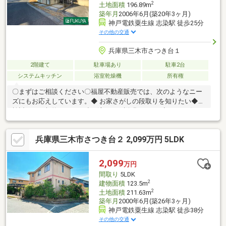
2
土地面積
196.89m
築年月
2006年6月(築20年3ヶ月)
神戸電鉄粟生線 志染駅 徒歩25分
その他の交通
兵庫県三木市さつき台１
2階建て
駐車場あり
駐車2台
システムキッチン
浴室乾燥機
所有権
〇まずはご相談ください〇福屋不動産販売では、次のようなニー
ズにもお応えしています。◆ お家さがしの段取りを知りたい◆ご
検討からご契約までの一連の流れをご説明します。初めての住ま
い購入のご参考にしてください♪駐車台数は車種による。◆ 予算
を知りたい◆収入や家賃から予算やローン金額のシミュレーショ
兵庫県三木市さつき台２ 2,099万円 5LDK
ンをします。物件購入の際に不安となる諸費用や税金のことにお
答えします。その他リフォーム・住み替えのお悩みなど幅広くお
手伝いさせていただきます。お家さがしをし始めてすぐの方もお
2,099
万円
気軽にお問合せください♪皆様のお問い合わせを心よりお待ちして
間取り
5LDK
おります♪♪
2
建物面積
123.5m
2
土地面積
211.63m
築年月
2000年6月(築26年3ヶ月)
神戸電鉄粟生線 志染駅 徒歩38分
その他の交通