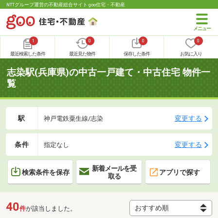
NTTグループ運営の不動産総合サイト goo住宅・不動産
1
0
0
0
最近検索した条件
最近見た物件
保存した条件
お気に入り
志染駅(兵庫県)の中古一戸建て・中古住宅 物件一
覧
駅
変更する
神戸電鉄粟生線/志染
条件
変更する
指定なし
新着メールを受
検索条件を保存
アプリで探す
取る
40
件
が該当しました。