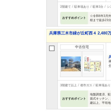
2階建て
駐車場あり
駐車3台
シ
☆令和6年3月
おすすめポイント
校まで徒歩23分
兵庫県三木市緑が丘町西４ 2,480万
中古住宅
3階建て以上
都市ガス
駐車場あり
地盤調査済、駐
おすすめポイント
面式キッチン、
建以上、平坦地