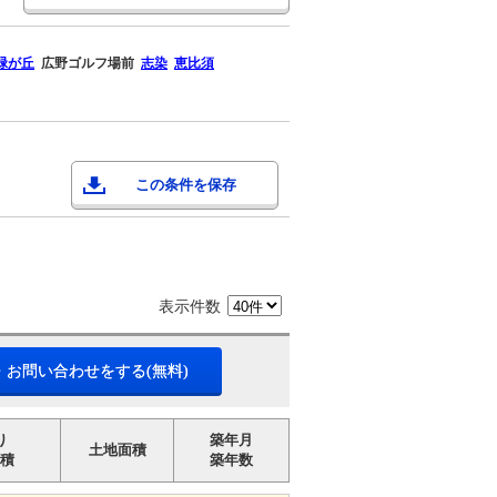
緑が丘
広野ゴルフ場前
志染
恵比須
この条件を保存
表示件数
・お問い合わせをする(無料)
り
築年月
土地面積
積
築年数