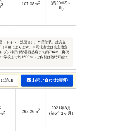
K
2
(築29年5ヶ
107.08m
2
m
月)
呂・トイレ・洗面台）。外壁塗装。建具交
可（車種によります）※司法書士は売主指定
レブン神戸押部谷西盛店まで約794ｍ（郵便
中学校まで約1600ｍ～ご内覧は随時可能で
お問い合わせ(無料)
りに追加
K
2021年8月
2
262.26m
2
(築5年1ヶ月)
1m