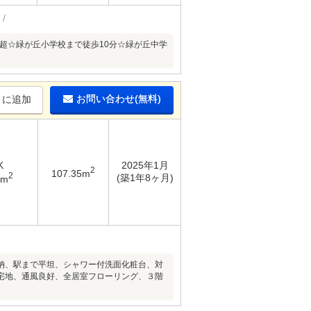
超☆緑が丘小学校まで徒歩10分☆緑が丘中学
お問い合わせ(無料)
りに追加
K
2025年1月
2
107.35m
2
(築1年8ヶ月)
2m
納、駅まで平坦、シャワー付洗面化粧台、対
宅地、通風良好、全居室フローリング、３階