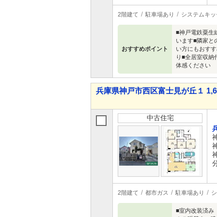
2階建て
駐車場あり
システムキッ
■神戸電鉄粟生
います■隣家と
おすすめポイント
い方にもおすす
り■全居室収納
体感ください
兵庫県神戸市西区富士見が丘１ 1,69
中古住宅
2階建て
都市ガス
駐車場あり
シ
■室内改装済み