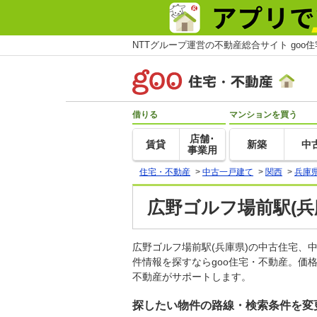
NTTグループ運営の不動産総合サイト goo
借りる
マンションを買う
店舗･
賃貸
新築
中
事業用
住宅・不動産
>
中古一戸建て
>
関西
>
兵庫
広野ゴルフ場前駅(兵
広野ゴルフ場前駅(兵庫県)の中古住宅
件情報を探すならgoo住宅・不動産。価
不動産がサポートします。
探したい物件の路線・検索条件を変