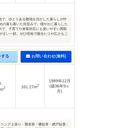
形地で、ゆとりある敷地を活かした暮らしが叶
なめの落ち着いた街並みで、穏やかに暮らした
DKで、子育てや来客対応にも使いやすい間取
しやすい一邸。ぜひ現地で陽当たりや広さをご
をする
お問い合わせ(無料)
1989年12月
K
2
(築36年9ヶ
161.27m
2
9m
月)
ーリング上張り・畳表替・襖貼替・網戸貼替・