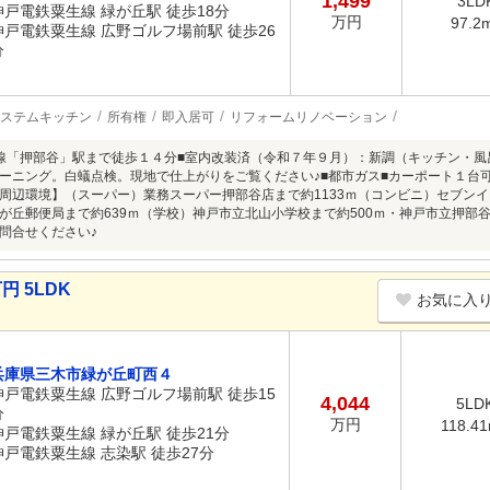
1,499
3LD
神戸電鉄粟生線 緑が丘駅 徒歩18分
万円
97.2
神戸電鉄粟生線 広野ゴルフ場前駅 徒歩26
分
ステムキッチン
所有権
即入居可
リフォームリノベーション
線「押部谷」駅まで徒歩１４分■室内改装済（令和７年９月）：新調（キッチン・風
ーニング。白蟻点検。現地で仕上がりをご覧ください♪■都市ガス■カーポート１台
周辺環境】（スーパー）業務スーパー押部谷店まで約1133ｍ（コンビニ）セブンイ
が丘郵便局まで約639ｍ（学校）神戸市立北山小学校まで約500ｍ・神戸市立押部谷
問合せください♪
円 5LDK
お気に入
兵庫県三木市緑が丘町西４
神戸電鉄粟生線 広野ゴルフ場前駅 徒歩15
4,044
5LD
分
万円
118.4
神戸電鉄粟生線 緑が丘駅 徒歩21分
神戸電鉄粟生線 志染駅 徒歩27分