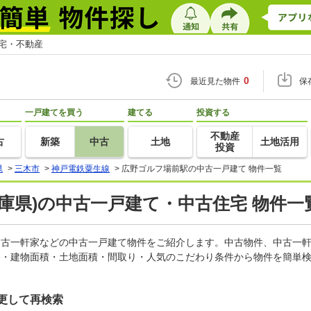
住宅・不動産
0
最近見た物件
保
一戸建てを買う
建てる
投資する
不動産
古
新築
中古
土地
土地活用
投資
県
>
三木市
>
神戸電鉄粟生線
>
広野ゴルフ場前駅の中古一戸建て 物件一覧
庫県)の中古一戸建て・中古住宅 物件一
、中古一軒家などの中古一戸建て物件をご紹介します。中古物件、中古一
格・建物面積・土地面積・間取り・人気のこだわり条件から物件を簡単検
更して再検索