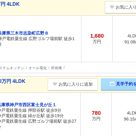
円 4LDK
お気に入
兵庫県三木市志染町広野８
1,680
4LD
神戸電鉄粟生線 広野ゴルフ場前駅 徒歩1
万円
91.0
分
ステムキッチン
オール電化
所有権
万円 4LDK
見学予約
お気に入りに追加
兵庫県神戸市西区富士見が丘１
神戸電鉄粟生線 押部谷駅 徒歩9分
780
4LD
神戸電鉄粟生線 緑が丘駅 徒歩19分
万円
96.15
神戸電鉄粟生線 広野ゴルフ場前駅 徒歩27
分