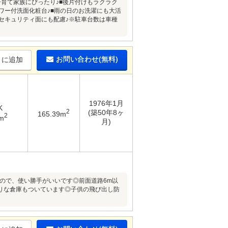
育て家族にぴったり♪■後片付けもラクラク
ワー付洗面化粧台♪■雨の日のお洗濯にも大活
セキュリティ面にも配慮♪※駐車台数は車種
お問い合わせ(無料)
りに追加
1976年1月
K
2
(築50年8ヶ
165.39m
2
m
月)
なので、使い勝手がいいです◎前面道路6m以
りな倉庫もついています◎子供の飛び出し防