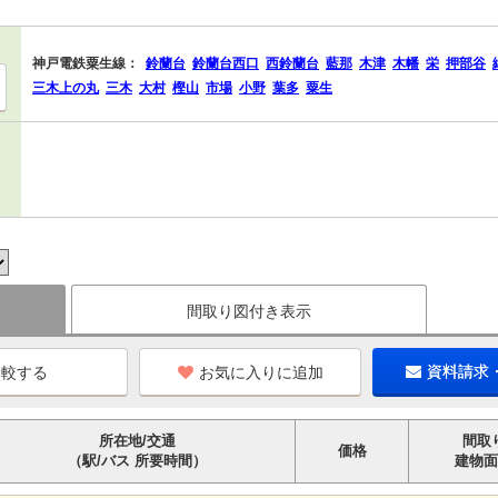
神戸電鉄粟生線：
鈴蘭台
鈴蘭台西口
西鈴蘭台
藍那
木津
木幡
栄
押部谷
三木上の丸
三木
大村
樫山
市場
小野
葉多
粟生
間取り図付き表示
お気に入りに追加
資料請求
所在地/交通
間取
価格
（駅/バス 所要時間）
建物面