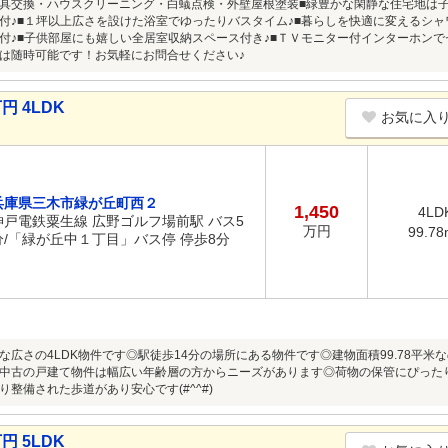
具交換・ハウスクリーニング・白蟻点検・外壁屋根塗装■緑豊かな閑静な住宅地は子
付♪■１坪以上広さを設けた浴室でゆったりバスタイム♪■暮らしを快適に変えるシャ
付♪■子供部屋にも嬉しい全居室収納スペース付き♪■ＴＶモニター付インターホンで
は随時可能です！お気軽にお問合せください♪
円 4LDK
お気に入
兵庫県三木市緑が丘町西２
1,450
4LD
神戸電鉄粟生線 広野ゴルフ場前駅 バス5
万円
99.78
分/「緑が丘中１丁目」バス停 停歩8分
な広さの4LDK物件です◎駅徒歩14分の場所にある物件です◎建物面積99.78平米
中古の戸建て物件は幅広い年齢層の方からニーズがあります◎荷物の保管にぴった
り整備された歩道があり安心です(#^^#)
円 5LDK