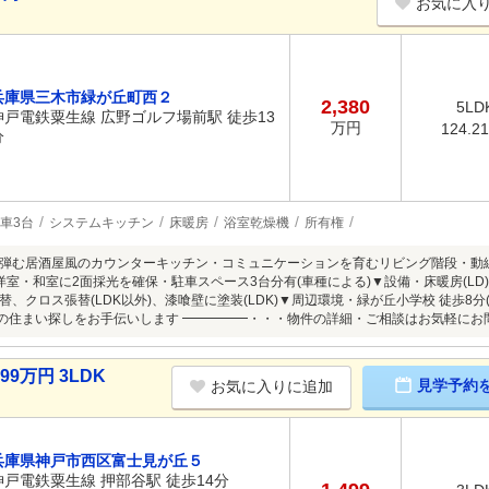
お気に入
兵庫県三木市緑が丘町西２
2,380
5LD
神戸電鉄粟生線 広野ゴルフ場前駅 徒歩13
万円
124.2
分
車3台
システムキッチン
床暖房
浴室乾燥機
所有権
弾む居酒屋風のカウンターキッチン・コミュニケーションを育むリビング階段・動線
洋室・和室に2面採光を確保・駐車スペース3台分有(車種による)▼設備・床暖房(LD)
、クロス張替(LDK以外)、漆喰壁に塗装(LDK)▼周辺環境・緑が丘小学校 徒歩8分(
ご希望の住まい探しをお手伝いします ━━━━━・・・物件の詳細・ご相談はお気軽に
9万円 3LDK
見学予約
お気に入りに追加
兵庫県神戸市西区富士見が丘５
神戸電鉄粟生線 押部谷駅 徒歩14分