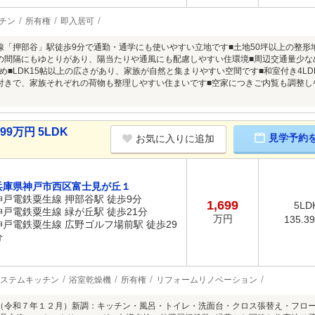
チン
所有権
即入居可
線「押部谷」駅徒歩9分で通勤・通学にも使いやすい立地です■土地50坪以上の整
の間隔にもゆとりがあり、陽当たりや通風にも配慮しやすい住環境■周辺交通量少
め■LDK15帖以上の広さがあり、家族が自然と集まりやすい空間です■和室付き4L
付きで、家族それぞれの荷物も整理しやすい住まいです■空家につきご内覧も調整
9万円 5LDK
見学予約
お気に入りに追加
兵庫県神戸市西区富士見が丘１
神戸電鉄粟生線 押部谷駅 徒歩9分
1,699
5LD
神戸電鉄粟生線 緑が丘駅 徒歩21分
万円
135.3
神戸電鉄粟生線 広野ゴルフ場前駅 徒歩29
分
ステムキッチン
浴室乾燥機
所有権
リフォームリノベーション
（令和７年１２月）新調：キッチン・風呂・トイレ・洗面台・クロス張替え・フロ