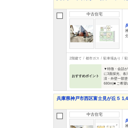
中古住宅
2階建て
都市ガス
駐車場あり
駐
▼特徴・会話が
に3面採光、各
おすすめポイント
済・外壁一部塗替
680m)■ 
兵庫県神戸市西区富士見が丘５ 1,49
中古住宅