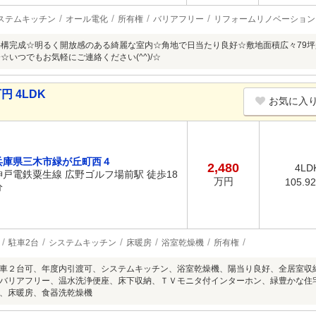
ステムキッチン
オール電化
所有権
バリアフリー
リフォームリノベーション
外構完成☆明るく開放感のある綺麗な室内☆角地で日当たり良好☆敷地面積広々79坪
☆いつでもお気軽にご連絡ください(^^)/☆
円 4LDK
お気に入
兵庫県三木市緑が丘町西４
2,480
4LD
神戸電鉄粟生線 広野ゴルフ場前駅 徒歩18
万円
105.9
分
駐車2台
システムキッチン
床暖房
浴室乾燥機
所有権
車２台可、年度内引渡可、システムキッチン、浴室乾燥機、陽当り良好、全居室収
バリアフリー、温水洗浄便座、床下収納、ＴＶモニタ付インターホン、緑豊かな住
、床暖房、食器洗乾燥機