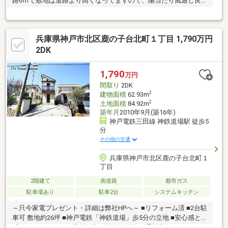
路6ｍで敷地は道路より高くなってますので、陽当たり風通し良好
です！
兵庫県神戸市北区鹿の子台北町１丁目 1,790万円
2DK
1,790
万円
間取り
2DK
2
建物面積
62.93m
2
土地面積
84.92m
築年月
2010年9月(築16年)
神戸電鉄三田線 神鉄道場駅 徒歩5
分
その他の交通
兵庫県神戸市北区鹿の子台北町１
丁目
2階建て
南道路
都市ガス
駐車場あり
駐車2台
システムキッチン
～只今家電プレゼント・詳細は弊社HPへ～ ■リフォーム済 ■2台駐
車可 敷地約26坪 ■神戸電鉄「神鉄道場」歩5分の立地 ■安心感と地
球にやさしいオール電化住宅 ■南向き 陽当り通風良好