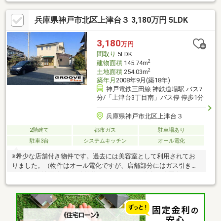
ドな南庭とサンルーム付き◇大家族も優雅に暮らせる6ＬＤＫ間
取り設計◇南北両面道路で陽当りと眺望に恵まれた立地◇雨天も
兵庫県神戸市北区上津台３ 3,180万円 5LDK
快適な屋根付きカーポートは並列2台ＯＫ◇アウトドアライフが
愉しめるワイドな南庭◇洗練されたデザインの綺麗な水周り設備
◇買い物、教育、医療など充実した周辺環境etc
3,180
万円
間取り
5LDK
2
建物面積
145.74m
2
土地面積
254.03m
築年月
2008年9月(築18年)
神戸電鉄三田線 神鉄道場駅 バス7
分/「上津台3丁目南」バス停 停歩1分
兵庫県神戸市北区上津台３
2階建て
都市ガス
駐車場あり
駐車3台
システムキッチン
オール電化
※希少な店舗付き物件です。過去には美容室として利用されてお
りました。（物件はオール電化ですが、店舗部分にはガス引き込
み有）■敷地面積76坪■小学校・スーパーまで徒歩10分圏内■2024
年に一階便器と給湯器新調■人気の角地物件■駐車場３台駐車可能
（更に奥には、バイクや自転車を駐車するスペースもあります）
■全居室6帖以上あり■こだわりのステンレス製キッチン■お庭あり
※多少のリフォームが必要です。現地にてご確認ください。店舗