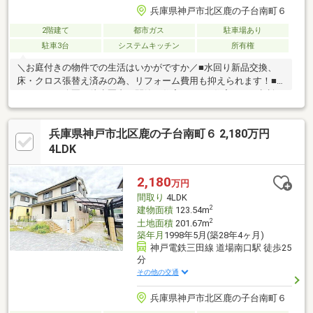
兵庫県神戸市北区鹿の子台南町６
2階建て
都市ガス
駐車場あり
駐車3台
システムキッチン
所有権
＼お庭付きの物件での生活はいかがですか／■水回り新品交換、
床・クロス張替え済みの為、リフォーム費用も抑えられます！■
スーパーや公園も徒歩圏内で閑静な住宅です！■住宅ローン相談
無料！頭金０円フルローン可能！■今お持ちのローンを最大５０
０万円まで住宅ローンと一本化が可能！＼新生活を充実のトータ
兵庫県神戸市北区鹿の子台南町６ 2,180万円
ルサポート／オプション工事可能！引越し業者提携先ご紹介可
能！中古戸建・中古マンションは『住まい選びのプロフェッショ
4LDK
ナル』住まいるプラス１ハウジングプラザにお任せください！ス
ーモに掲載していない物件も弊社へご相談下さい！見学、資料請
2,180
万円
求などお気軽にお問い合わせください！
間取り
4LDK
2
建物面積
123.54m
2
土地面積
201.67m
築年月
1998年5月(築28年4ヶ月)
神戸電鉄三田線 道場南口駅 徒歩25
分
その他の交通
兵庫県神戸市北区鹿の子台南町６