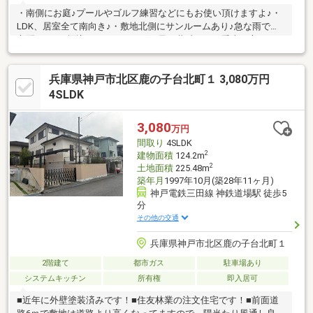
・南側にお庭♪プールやゴルフ練習などにもお使い頂けますよ♪・
LDK、居室全て南向き♪・敷地北側にサンルームあり♪急な雨でも
心配なし♪・堀込ガレージにつき雨風や黄砂からも愛車を守りま
す！・2012年頃室内リフォーム歴ございます（リフォーム歴）ユ
ニットバス、トイレ、洗面台交換全室クロス貼替、一部CF貼替
兵庫県神戸市北区鹿の子台北町１ 3,080万円
等◇◆神戸不動産リアルティ◆◇私たちは神戸・西宮・明石エリ
ア密着の不動産売買専門会社です。ラジオ・TV CM「サンテレビ
4SLDK
ボックス席」にてテレビCM、「kissFM kobe」にてラジオCMを
放送中！物件の売却相談も承ります！
3,080
万円
間取り
4SLDK
2
建物面積
124.2m
2
土地面積
225.48m
築年月
1997年10月(築28年11ヶ月)
神戸電鉄三田線 神鉄道場駅 徒歩5
分
その他の交通
兵庫県神戸市北区鹿の子台北町１
2階建て
都市ガス
駐車場あり
システムキッチン
所有権
即入居可
■近年に外壁塗装済みです！■住友林業の注文住宅です！■前面道