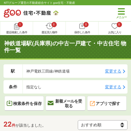
NTTグループ運営の不動産総合サイト goo住宅・不動産
1
0
0
0
最近検索した条件
最近見た物件
保存した条件
お気に入り
神鉄道場駅(兵庫県)の中古一戸建て・中古住宅 物
件一覧
駅
変更する
神戸電鉄三田線/神鉄道場
条件
変更する
指定なし
新着メールを受
検索条件を保存
アプリで探す
取る
22
件
が該当しました。