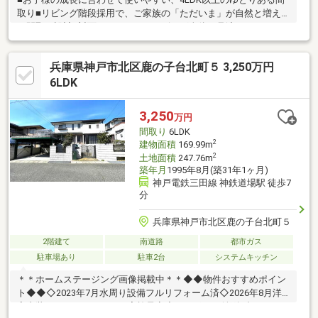
取り■リビング階段採用で、ご家族の「ただいま」が自然と増え
る間取り設計■対面キッチンからリビング全体を見渡せるため、
小さなお子様がいても安心です■食洗機・浴室乾燥機など家事負
担を軽減する設備が充実しています■ウォークインクローゼット
兵庫県神戸市北区鹿の子台北町５ 3,250万円
をはじめ収納豊富で、お部屋をすっきり保てます■駐車2台可能
で、ご夫婦それぞれのお車や来客時にも便利です■リノベーショ
6LDK
ン済みのため、購入後の大きなリフォーム費用を抑えられます■
小学校徒歩10分圏内で、お子様の通学や子育て環境を重視される
3,250
万円
ご家族にもおすすめです
間取り
6LDK
2
建物面積
169.99m
2
土地面積
247.76m
築年月
1995年8月(築31年1ヶ月)
神戸電鉄三田線 神鉄道場駅 徒歩7
分
兵庫県神戸市北区鹿の子台北町５
2階建て
南道路
都市ガス
駐車場あり
駐車2台
システムキッチン
＊＊ホームステージング画像掲載中＊＊◆◆物件おすすめポイン
ト◆◆◇2023年7月水周り設備フルリフォーム済◇2026年8月洋
室内装リフォーム＆リペア実施予定◇カーポート並列2台＆ワイ