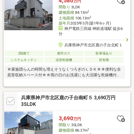
4,580
万円
間取り
3LDK
2
建物面積
84.13m
2
土地面積
106.13m
築年月
2025年3月(築1年6ヶ月)
神戸電鉄三田線 神鉄道場駅 徒歩6
分
兵庫県神戸市北区鹿の子台北町１
2階建て
都市ガス
駐車場あり
システムキッチン
浴室乾燥機
所有権
☆家族団らんの時間も増えそうなくつろぎのＬＤＫ☆☆便利な全
居室収納スペース付☆☆雨の日のお洗濯にも大活躍な乾燥機付
☆☆ウォークインクロゼットのある住まいで収納上手な生活☆☆
食器洗乾燥機付で忙しいママをサポート☆☆閑静な住宅地で小さ
なお子様がいるご家族にも安心☆
兵庫県神戸市北区鹿の子台南町５ 3,690万円
3SLDK
3,690
万円
間取り
3SLDK
2
建物面積
86.37m