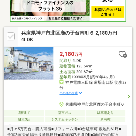
部分を再度店舗として利用はもちろんリフォームして居室として
ご利用も可能です
兵庫県神戸市北区鹿の子台南町６ 2,180万円
4LDK
2,180
万円
間取り
4LDK
2
建物面積
123.54m
2
土地面積
201.67m
築年月
1998年5月(築28年4ヶ月)
神戸電鉄三田線 道場南口駅 徒歩23
分
その他の交通
兵庫県神戸市北区鹿の子台南町６
2階建て
都市ガス
駐車場あり
駐車3台
システムキッチン
所有権
■月々5万円台～購入可能■リフォーム済■3台駐車可 敷地約61坪■
全室2面採光 陽当り通風良好■建物約37坪 4LDK■3面採光の広々約