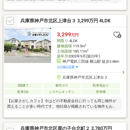
18帖LDK■住空間スッキリ！全居室・廊下収納■食洗機付！お料理
の後片付けをサポート◎■お庭付！ガーデニングなどにも◎■モニ
タ付インターホン有■スーパーが徒歩10分圏内〈令和7年10月リフ
兵庫県神戸市北区上津台３ 3,299万円 4LDK
ォーム内容〉・ベランダ塗装・システムキッチン新調・洗面台新
調・トイレ新調・クロス貼替・フロアタイル・CF貼替・畳表替、
襖・障子張替などお家探しは、『物件掲載数No.1』のトラストホ
3,299
万円
ームにお任せください！ 0120-39-7710
間取り
4LDK
2
建物面積
119.5m
2
土地面積
185.11m
築年月
2003年9月(築23年)
神戸電鉄三田線 横山駅 徒歩3.6km
その他の交通
兵庫県神戸市北区上津台３
2階建て
都市ガス
駐車場あり
駐車2台
システムキッチン
所有権
【お家さがしカフェ】今はどの不動産会社に行っても同じ物件が
買えることが多い時代です。他社様が掲載されている物件もお取
り扱いできるケースがほとんどです。だからこそ、「どんな物件
に出会うか」も大切ですが、「どんな人と探すか」が大切だと私
達は考えています。物件の見学だけでは見えない本当に正しい知
兵庫県神戸市北区鹿の子台北町２ 3,780万円
識や、プロだからわかる納得いくお家の探し方等を無料講座や相