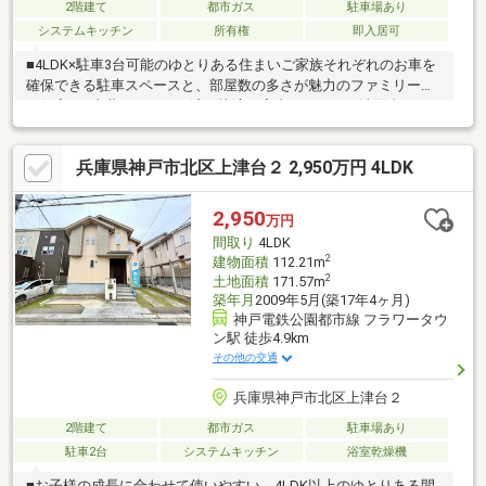
2階建て
都市ガス
駐車場あり
システムキッチン
所有権
即入居可
■4LDK×駐車3台可能のゆとりある住まいご家族それぞれのお車を
確保できる駐車スペースと、部屋数の多さが魅力のファミリー向
け住宅。■内装リフォーム済で快適な室内キッチン・洗面台・ト
イレ・洗濯パンを新調。クロス全張替や床材張替、畳・襖・障子
も一新。■使い勝手に配慮された水回り洗面台・トイレをそれぞ
兵庫県神戸市北区上津台２ 2,950万円 4LDK
れ2か所に設けており、朝の身支度や来客時でも混雑を避け、スム
ーズにご利用いただけます。■豊富な収納力全居室収納に加え、
階段下収納など各所に収納スペースを確保。日用品や季節物も整
2,950
万円
理しやすく、室内をすっきりと保てます。■スーパーまで徒歩5分
間取り
4LDK
圏内毎日のお買い物に便利な立地です。
2
建物面積
112.21m
2
土地面積
171.57m
築年月
2009年5月(築17年4ヶ月)
神戸電鉄公園都市線 フラワータウ
ン駅 徒歩4.9km
その他の交通
兵庫県神戸市北区上津台２
2階建て
都市ガス
駐車場あり
駐車2台
システムキッチン
浴室乾燥機
■お子様の成長に合わせて使いやすい、4LDK以上のゆとりある間