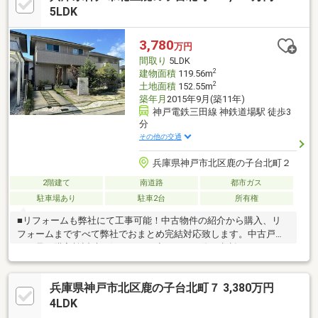
談会でお話しています。皆さん最初はわからないところからお家
5LDK
探しをスタートされます。小さなことでも結構です。私達になん
でも相談してください！自分の家族の家を探すようにお手伝いい
3,780
万円
たします。一緒に楽しくお家を探しましょう！詳細は【HP】へ
間取り
5LDK
2
建物面積
119.56m
2
土地面積
152.55m
築年月
2015年9月(築11年)
神戸電鉄三田線 神鉄道場駅 徒歩3
分
その他の交通
兵庫県神戸市北区鹿の子台北町２
2階建て
南道路
都市ガス
駐車場あり
駐車2台
所有権
■リフォームも弊社にて工事可能！中古物件の紹介から購入、リ
フォームまですべて弊社でおまとめ完結対応致します。中古戸建
の下見や購入検討時、気になった点があった際ご相談ください。
■当社ネット掲載以外の物件もご紹介できます。お気軽にお問合
せ下さい♪(1)将来、転勤・転職の可能性がある(2)ローンをいくら
兵庫県神戸市北区鹿の子台北町７ 3,380万円
組んでいいかわからない。。(3)見つくしたので、未公開物件を知
りたい(4)その他、お客様に合わせて対応いたします。初めての方
4LDK
も、他社様でご相談中の方も、間違いない住宅選びをするために