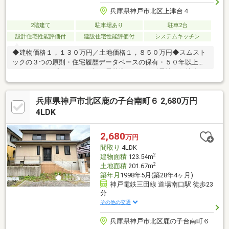
兵庫県神戸市北区上津台４
2階建て
駐車場あり
駐車2台
設計住宅性能評価付
建設住宅性能評価付
システムキッチン
◆建物価格１，１３０万円／土地価格１，８５０万円◆スムスト
ックの３つの原則・住宅履歴データベースの保有・５０年以上の
メンテナンスプログラム・新耐震基準レベルの耐震性の保持◆ス
ムストックを支える3つの手法・スムストック住宅販売士が査定か
ら販売までを行う・スムストック査定方式で査定する・建物価格
兵庫県神戸市北区鹿の子台南町６ 2,680万円
と土地価格を分けて表示する◎平成20年2月新築！◎積水ハウス
株式会社施工住宅！◎オール電化！◎土地面積約60.5坪！◎建物
4LDK
面積約36.6坪！◎４LDK＋WICの間取り！◎床暖房（LD）有！◎
車2台駐車可（縦列）！◎瑕疵保険利用可能物件(検査実施日：
2,680
万円
2026年4月14日)
間取り
4LDK
2
建物面積
123.54m
2
土地面積
201.67m
築年月
1998年5月(築28年4ヶ月)
神戸電鉄三田線 道場南口駅 徒歩23
分
その他の交通
兵庫県神戸市北区鹿の子台南町６