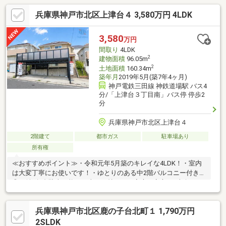
兵庫県神戸市北区上津台４ 3,580万円 4LDK
3,580
万円
間取り
4LDK
2
建物面積
96.05m
2
土地面積
160.34m
築年月
2019年5月(築7年4ヶ月)
神戸電鉄三田線 神鉄道場駅 バス4
分/「上津台３丁目南」バス停 停歩2
分
兵庫県神戸市北区上津台４
2階建て
都市ガス
駐車場あり
所有権
≪おすすめポイント≫・令和元年5月築のキレイな4LDK！・室内
は大変丁寧にお使いです！・ゆとりのある中2階バルコニー付き
◎・並列2台駐車可能！お車をお持ちのご家庭も安心♪・東向きで
前面に建物がなく、朝日がたっぷり差し込む明るく開放的な住ま
い。・神戸三田プレミアム・アウトレットまで自転車約6分！お買
兵庫県神戸市北区鹿の子台北町１ 1,790万円
い物や休日のお出かけにも便利です。≪周辺環境≫・オリンピア
神戸北保育園：自転車約5分・長尾小学校：徒歩約9分・北神戸中
2SLDK