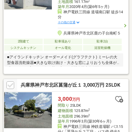
2
土地面積
161.17m
築年月
2020年4月(築6年5ヶ月)
神戸電鉄三田線 道場南口駅 徒歩14
分
その他の交通
兵庫県神戸市北区鹿の子台南町５
2階建て
駐車場あり
駐車2台
システムキッチン
オール電化
浴室乾燥機
■アイランドキッチン オーダーメイド(グラフテクト) ミーレの大
型食器洗乾燥器■大きな吹け抜け・大きな窓によりおうち全体が
明るいです■広々した人工芝の庭■24時間全熱交換型換気システム
(澄家) ・・・第一種換気■オール電化・太陽光パネル(7.52kw)・
蓄電池 (光熱費大幅削減)■気密施工・気密測定済み(C値 0.2)■耐
兵庫県神戸市北区菖蒲が丘１ 3,000万円 2SLDK
震等級2■神鉄「道場南口」駅徒歩圏内■周辺に買物施設が多数あ
り生活至便
3,000
万円
間取り
2SLDK
2
建物面積
125.87m
2
土地面積
296.39m
築年月
1996年3月(築30年6ヶ月)
神戸電鉄三田線 神鉄道場駅 バス15
分/「菖蒲ケ丘２丁目」バス停 停歩5