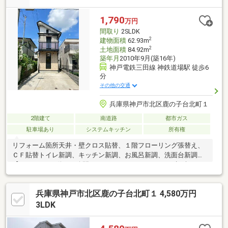
学校：自転車約13分・イオンモール神戸北：徒歩約8分・神戸三
田プレミアム・アウトレット：自転車約6分お気軽にお問い合わ
1,790
万円
せ・ご見学ください！
間取り
2SLDK
2
建物面積
62.93m
2
土地面積
84.92m
築年月
2010年9月(築16年)
神戸電鉄三田線 神鉄道場駅 徒歩6
分
その他の交通
兵庫県神戸市北区鹿の子台北町１
2階建て
南道路
都市ガス
駐車場あり
システムキッチン
所有権
リフォーム箇所天井・壁クロス貼替、１階フローリング張替え、
ＣＦ貼替トイレ新調、キッチン新調、お風呂新調、洗面台新調。
【youtubeにて動画も公開しております。リンクからご視聴くだ
さい】９月２７日２８日１３時～１６時オープンハウス開催予
定。
兵庫県神戸市北区鹿の子台北町１ 4,580万円
3LDK