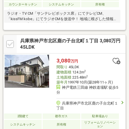
カウンターキッチン
システムキッチン
所有権
ラジオ・TV CM「サンテレビボックス席」にてテレビCM、
「kissFM kobe」にてラジオCMを放送中！ 地域に根ざした情報力
とスピード感のある対応で、理想の住まい探しをサポート致しま
す♪
兵庫県神戸市北区鹿の子台北町１丁目 3,080万円
4SLDK
3,080
万円
間取り
4SLDK
2
建物面積
124.2m
2
土地面積
225.48m
築年月
1997年10月(築28年11ヶ月)
神戸電鉄三田線 神鉄道場駅 徒歩5
分
兵庫県神戸市北区鹿の子台北町１
丁目
2階建て
都市ガス
駐車場あり
リフォームリノベーシ
システムキッチン
所有権
ョン