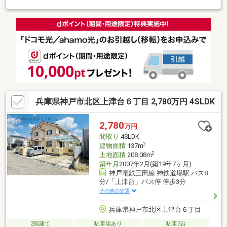
兵庫県神戸市北区上津台６丁目 2,780万円 4SLDK
2,780
万円
間取り
4SLDK
2
建物面積
137m
2
土地面積
208.08m
築年月
2007年2月(築19年7ヶ月)
神戸電鉄三田線 神鉄道場駅 バス8
分/「上津台」バス停 停歩3分
その他の交通
兵庫県神戸市北区上津台６丁目
2階建て
駐車場あり
駐車3台