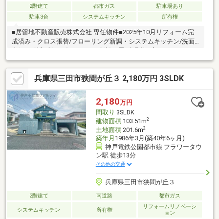
2階建て
都市ガス
駐車場あり
駐車3台
システムキッチン
所有権
■居留地不動産販売株式会社 専任物件■2025年10月リフォーム完
成済み・クロス張替/フローリング新調・システムキッチン/洗面
台(1・2階部分)・ダウンライト新設・畳/建具等■広々とした
4LDK×駐車場3台(車種制限有り)■徒歩5分圏内にスーパーがあり、
住環境◎■アクセス・神戸電鉄三田線「道場南口」駅 徒歩23分
兵庫県三田市狭間が丘３ 2,180万円 3SLDK
2,180
万円
間取り
3SLDK
2
建物面積
103.51m
2
土地面積
201.6m
築年月
1986年3月(築40年6ヶ月)
神戸電鉄公園都市線 フラワータウ
ン駅 徒歩13分
その他の交通
兵庫県三田市狭間が丘３
2階建て
南道路
都市ガス
リフォームリノベーシ
システムキッチン
所有権
ョン