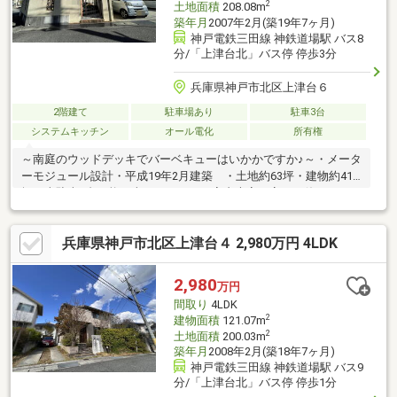
2
土地面積
208.08m
築年月
2007年2月(築19年7ヶ月)
神戸電鉄三田線 神鉄道場駅 バス8
分/「上津台北」バス停 停歩3分
兵庫県神戸市北区上津台６
2階建て
駐車場あり
駐車3台
システムキッチン
オール電化
所有権
～南庭のウッドデッキでバーベキューはいかかですか♪～・メータ
ーモジュール設計・平成19年2月建築 ・土地約63坪・建物約41
坪・車駐車3台可能（車種による）～室内大変丁寧にお使いです♪
～
兵庫県神戸市北区上津台４ 2,980万円 4LDK
2,980
万円
間取り
4LDK
2
建物面積
121.07m
2
土地面積
200.03m
築年月
2008年2月(築18年7ヶ月)
神戸電鉄三田線 神鉄道場駅 バス9
分/「上津台北」バス停 停歩1分