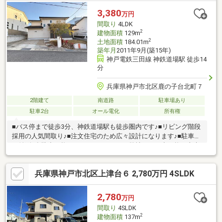
一度ご相談ください。
3,380
万円
間取り
4LDK
2
建物面積
129m
2
土地面積
184.01m
築年月
2011年9月(築15年)
神戸電鉄三田線 神鉄道場駅 徒歩14
分
兵庫県神戸市北区鹿の子台北町７
2階建て
南道路
駐車場あり
駐車2台
オール電化
所有権
■バス停まで徒歩3分、神鉄道場駅も徒歩圏内です♪■リビング階段
採用の人気間取り♪■注文住宅のため広々設計になります♪■駐車場
も並列2台駐車可能です。■リフォームも弊社にて工事可能！中古
物件の紹介から購入、リフォームまですべて弊社でおまとめ完結
対応致します。中古戸建の下見や購入検討時、気になった点があ
兵庫県神戸市北区上津台６ 2,780万円 4SLDK
った際ご相談ください。■当社ネット掲載以外の物件もご紹介で
きます。お気軽にお問合せ下さい♪(1)将来、転勤・転職の可能性
がある(2)ローンをいくら組んでいいかわからない。。(3)見つくし
2,780
万円
たので、未公開物件を知りたい(4)その他、お客様に合わせて対応
間取り
4SLDK
いたします。初めての方も、他社様でご相談中の
2
建物面積
137m