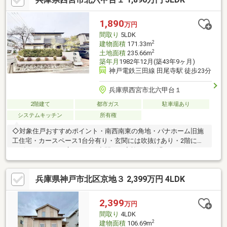
1,890
万円
間取り
5LDK
2
建物面積
171.33m
2
土地面積
235.66m
築年月
1982年12月(築43年9ヶ月)
神戸電鉄三田線 田尾寺駅 徒歩23分
兵庫県西宮市北六甲台１
2階建て
都市ガス
駐車場あり
システムキッチン
所有権
◇対象住戸おすすめポイント・南西南東の角地・パナホーム旧施
工住宅・カースペース1台分有り・玄関には吹抜けあり・2階にも
リビングがあり、広々とした空間でご家族にてお過ごしいただけ
ます・敷地内南側に桜の木と庭があり、春にはご自宅にてお花見
が可能・1階と2階に洗面とトイレがあります・室内リフォーム見
兵庫県神戸市北区京地３ 2,399万円 4LDK
積もりも承ります・建替え用地としてもご検討頂けます。・参考
プランもございます本物件の問合せは、担当の山本までお願いい
たします。フリーコール：０１２０－９８２－６９０山本直通携
2,399
万円
帯：０７０－３１６０－７５４０お気軽にご連絡ください。
間取り
4LDK
2
建物面積
106.69m