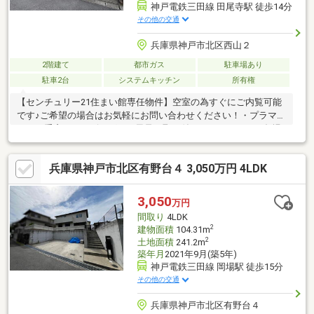
神戸電鉄三田線 田尾寺駅 徒歩14分
その他の交通
兵庫県神戸市北区西山２
2階建て
都市ガス
駐車場あり
駐車2台
システムキッチン
所有権
【センチュリー21住まい館専任物件】空室の為すぐにご内覧可能
です♪ご希望の場合はお気軽にお問い合わせください！・プラマー
ド（二重窓）をリビングとお風呂に取り付けておりますので冬場
も暖かいです・駐車2台可能・リフォーム履歴あり・ハウスクリー
ニング実施済み・家族がゆったりくつろげる広々LDK・売主様が
兵庫県神戸市北区有野台４ 3,050万円 4LDK
丁寧にお住まいだったため、室内・外ともに大変きれいな状態で
す
3,050
万円
間取り
4LDK
2
建物面積
104.31m
2
土地面積
241.2m
築年月
2021年9月(築5年)
神戸電鉄三田線 岡場駅 徒歩15分
その他の交通
兵庫県神戸市北区有野台４