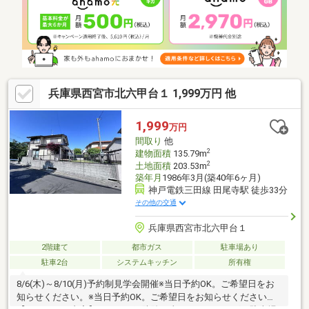
張替 □障子張替 ハウスクリーニング◆自己資金0円 諸費用もロ
ーンでOK (^^)/◆ローンのご相談はお任せください(^^)/◆内覧の
ご連絡はお気軽にお問い合わせください♪・無料送迎サービス有・
兵庫県西宮市北六甲台１ 1,999万円 他
1,999
万円
間取り
他
2
建物面積
135.79m
2
土地面積
203.53m
築年月
1986年3月(築40年6ヶ月)
神戸電鉄三田線 田尾寺駅 徒歩33分
その他の交通
兵庫県西宮市北六甲台１
2階建て
都市ガス
駐車場あり
駐車2台
システムキッチン
所有権
8/6(木)～8/10(月)予約制見学会開催※当日予約OK。ご希望日をお
知らせください。※当日予約OK。ご希望日をお知らせください。