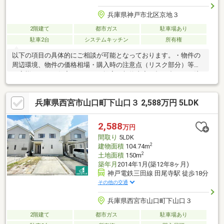
兵庫県神戸市北区京地３
2階建て
都市ガス
駐車場あり
駐車2台
システムキッチン
所有権
以下の項目の具体的にご相談が可能となっております。・物件の
周辺環境、物件の価格相場・購入時の注意点（リスク部分）等・
お客様にあった住宅ローンのご提案・契約内容の打ち合わせや注
意点何度も経験のすることのない自宅の購入だからこそ真剣に最
大限のサポートをご提供いたします。エリアに特化しているから
兵庫県西宮市山口町下山口３ 2,588万円 5LDK
こそできる表に出ていない物件のイチ早い情報なども共有が可能
ですので条件に合った物件のご提案が可能です♪
2,588
万円
間取り
5LDK
2
建物面積
104.74m
2
土地面積
150m
築年月
2014年1月(築12年8ヶ月)
神戸電鉄三田線 田尾寺駅 徒歩18分
その他の交通
兵庫県西宮市山口町下山口３
2階建て
都市ガス
駐車場あり