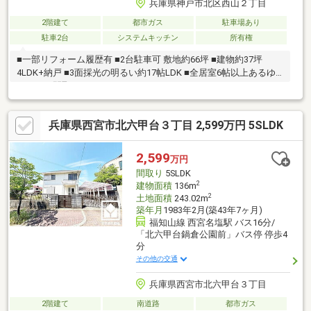
兵庫県神戸市北区西山２丁目
2階建て
都市ガス
駐車場あり
駐車2台
システムキッチン
所有権
■一部リフォーム履歴有 ■2台駐車可 敷地約66坪 ■建物約37坪
4LDK+納戸 ■3面採光の明るい約17帖LDK ■全居室6帖以上あるゆ
とりある間取
兵庫県西宮市北六甲台３丁目 2,599万円 5SLDK
2,599
万円
間取り
5SLDK
2
建物面積
136m
2
土地面積
243.02m
築年月
1983年2月(築43年7ヶ月)
福知山線 西宮名塩駅 バス16分/
「北六甲台鍋倉公園前」バス停 停歩4
分
その他の交通
兵庫県西宮市北六甲台３丁目
2階建て
南道路
都市ガス