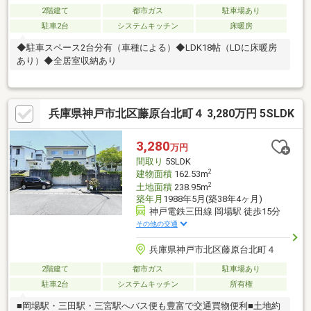
2階建て
都市ガス
駐車場あり
駐車2台
システムキッチン
床暖房
◆駐車スペース2台分有（車種による）◆LDK18帖（LDに床暖房
あり）◆全居室収納あり
兵庫県神戸市北区藤原台北町４ 3,280万円 5SLDK
3,280
万円
間取り
5SLDK
2
建物面積
162.53m
2
土地面積
238.95m
築年月
1988年5月(築38年4ヶ月)
神戸電鉄三田線 岡場駅 徒歩15分
その他の交通
兵庫県神戸市北区藤原台北町４
2階建て
都市ガス
駐車場あり
駐車2台
システムキッチン
所有権
■岡場駅・三田駅・三宮駅へバス便も豊富で交通買物便利■土地約