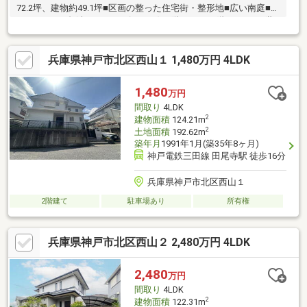
72.2坪、建物約49.1坪■区画の整った住宅街・整形地■広い南庭■カ
ースペース2台(車種・サイズによる)■1階3SDK＋2階2LDKの二世
帯向け、使い勝手の良い間取。浴室のみ1階に1つです。■窓も大
きく多く大変明るい室内■収納はたくさんあります。【リフォー
兵庫県神戸市北区西山１ 1,480万円 4LDK
ム履歴あり】◆2010年8月：2階にキッチン設置。2階の洗面化粧
台とトイレ交換。2階の引き違い窓を複層ガラスへ交換。バルコニ
ーにサンルーム設置工事。クロス・フローリング貼替。◆2014年
1,480
万円
9月:ガス給湯器(エコジョーズ)へ交換。この立地広さ状態でこの価
間取り
4LDK
格はおすすめです。
2
建物面積
124.21m
2
土地面積
192.62m
築年月
1991年1月(築35年8ヶ月)
神戸電鉄三田線 田尾寺駅 徒歩16分
兵庫県神戸市北区西山１
2階建て
駐車場あり
所有権
兵庫県神戸市北区西山２ 2,480万円 4LDK
2,480
万円
間取り
4LDK
2
建物面積
122.31m