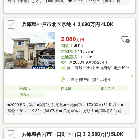
台分（車種による）【周辺環境】◆マックスバリュ北神星和台店
まで徒歩5分（約360ｍ）◇セブンイレブン神戸西山1丁目店まで
徒歩5分（約370ｍ）◆ウエルシア神戸西山店まで徒歩4分（約260
ｍ）◇西山小学校まで徒歩3分（約200ｍ）◆足谷東公園まで徒歩
兵庫県神戸市北区京地４ 2,080万円 4LDK
2分（約150ｍ）2026年7月リフォーム完成予定◆システムキッチ
ン・ユニットバス・トイレ・洗面化粧台新調◆全室クロス・フロ
ーリング張替◆建具新調◆1・2階和室を洋室へ変更
2,080
万円
間取り
4LDK
2
建物面積
119.25m
2
土地面積
170.3m
築年月
2000年9月(築26年)
神戸電鉄三田線 田尾寺駅 徒歩19分
兵庫県神戸市北区京地４
2階建て
南道路
都市ガス
所有権
■2000年9月築！■閑静な住宅地■土地面積：170.30㎡(51.51坪）■
建物面積：119.25㎡(36.07坪)■収納豊富にあり！■駐車場２台縦列
駐車可能！ (駐車は車種によります。)■南西角地につき陽当り・
通風良好！～周辺環境～●マックスバリュ北神星和台店まで約840
ｍ●セブンイレブン神戸西山1丁目店まで約760ｍ●吉原公園まで約
兵庫県西宮市山口町下山口３ 2,588万円 5LDK
140ｍ●神戸市立西山小学校まで約880ｍ●神戸市立有野北中学校ま