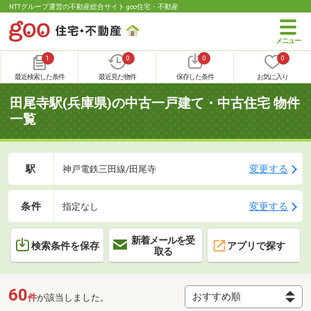
NTTグループ運営の不動産総合サイト goo住宅・不動産
1
0
0
0
最近検索した条件
最近見た物件
保存した条件
お気に入り
田尾寺駅(兵庫県)の中古一戸建て・中古住宅 物件
一覧
駅
変更する
神戸電鉄三田線/田尾寺
条件
変更する
指定なし
新着メールを受
検索条件を保存
アプリで探す
取る
60
件
が該当しました。