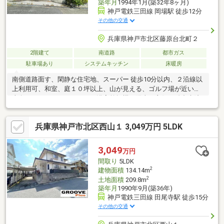
築年月
1994年1月(築32年8ヶ月)
神戸電鉄三田線 岡場駅 徒歩12分
その他の交通
兵庫県神戸市北区藤原台北町２
2階建て
南道路
都市ガス
駐車場あり
システムキッチン
床暖房
南側道路面す、閑静な住宅地、スーパー 徒歩10分以内、２沿線以
上利用可、和室、庭１０坪以上、山が見える、ゴルフ場が近い、
南向き、システムキッチン、浴室乾燥機、陽当り良好、総合病院
徒歩10分以内、前道６ｍ以上、庭、トイレ２ヶ所、２階建、温水
洗浄便座、南庭、浴室に窓、吹抜け、ＴＶモニタ付インターホ
兵庫県神戸市北区西山１ 3,049万円 5LDK
ン、緑豊かな住宅地、通風良好、ウォークインクローゼット、全
居室６畳以上、ＩＨクッキングヒーター、都市ガス、小学校 徒歩
10分以内、床暖房、納戸、食器洗乾燥機、周辺交通量少なめ、隣
3,049
万円
家との間隔が大きい、整備された歩道
間取り
5LDK
2
建物面積
134.14m
2
土地面積
209.8m
築年月
1990年9月(築36年)
神戸電鉄三田線 田尾寺駅 徒歩15分
その他の交通