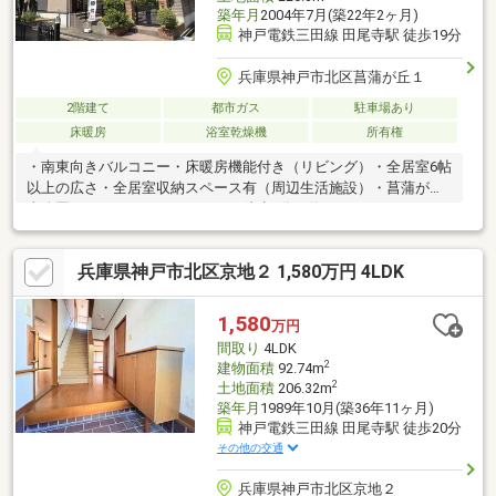
築年月
2004年7月(築22年2ヶ月)
神戸電鉄三田線 田尾寺駅 徒歩19分
兵庫県神戸市北区菖蒲が丘１
2階建て
都市ガス
駐車場あり
床暖房
浴室乾燥機
所有権
・南東向きバルコニー・床暖房機能付き（リビング）・全居室6帖
以上の広さ・全居室収納スペース有（周辺生活施設）・菖蒲が丘
東公園・・・・・・・・・・・・徒歩2分（約160m）・マックス
バリュ北神星和台・・・・徒歩10分（約750m）・ウエルシア神戸
西山店・・・・・・・徒歩9分（約660ｍ）・業務スーパー岡場
兵庫県神戸市北区京地２ 1,580万円 4LDK
店・・・・・・・・徒歩30分（約2400ｍ）
1,580
万円
間取り
4LDK
2
建物面積
92.74m
2
土地面積
206.32m
築年月
1989年10月(築36年11ヶ月)
神戸電鉄三田線 田尾寺駅 徒歩20分
その他の交通
兵庫県神戸市北区京地２