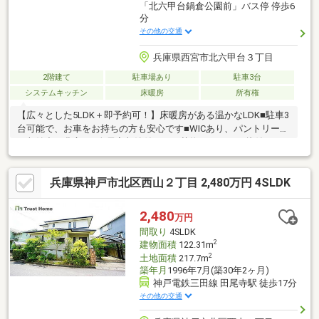
「北六甲台鍋倉公園前」バス停 停歩6
分
その他の交通
兵庫県西宮市北六甲台３丁目
2階建て
駐車場あり
駐車3台
システムキッチン
床暖房
所有権
【広々とした5LDK＋即予約可！】床暖房がある温かなLDK■駐車3
台可能で、お車をお持ちの方も安心です■WICあり、パントリーあ
り収納力が豊富！■全居室収納付きで、荷物がスッキリ片付きま
す
兵庫県神戸市北区西山２丁目 2,480万円 4SLDK
2,480
万円
間取り
4SLDK
2
建物面積
122.31m
2
土地面積
217.7m
築年月
1996年7月(築30年2ヶ月)
神戸電鉄三田線 田尾寺駅 徒歩17分
その他の交通