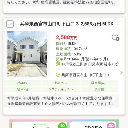
らせください。※第1種高度地区、建築基準法第22条指定区域※リ
フォーム内容：資料記載のリフォーム内容や間取図は着工時のも
のであり、着工後の状況によっては内容を変更する場合がござい
ます。※各階面積：1階77.01㎡ 2階57.13㎡※情報と現況が相違する
兵庫県西宮市山口町下山口３ 2,588万円 5LDK
場合は、現況優先とします。※司法書士は売主の指定になりま
す。※通学の区域に関しては自治体や教育委員会等にご確認くだ
さい。
2,588
万円
間取り
5LDK
2
建物面積
104.74m
2
土地面積
150m
築年月
2014年1月(築12年8ヶ月)
神戸電鉄三田線 田尾寺駅 徒歩18分
兵庫県西宮市山口町下山口３
2階建て
都市ガス
駐車場あり
駐車2台
システムキッチン
所有権
☆平成26年1月建築！☆駐車スペース2台分！☆緑豊かな住環境！
☆近隣商業施設充実！☆太陽光パネルが設置されております！
【リフォーム内容】ビルトインコンロ【ガス】交換 シャンプー
ドレッサ交換 ウォシュレット【1階・2階】交換 TVインターホ
ン交換 洋室シャワー水栓交換 フロアタイル施工【LDK】 CF
施工【洗面台・トイレ（1階・2階）】 クロス張替 □畳表替 襖