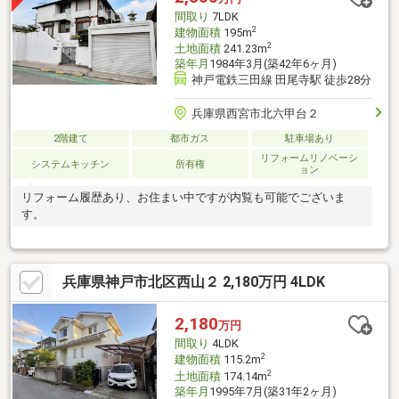
け・2024年9月：排水管高圧洗浄 等
間取り
7LDK
2
建物面積
195m
2
土地面積
241.23m
築年月
1984年3月(築42年6ヶ月)
神戸電鉄三田線 田尾寺駅 徒歩28分
兵庫県西宮市北六甲台２
2階建て
都市ガス
駐車場あり
リフォームリノベーシ
システムキッチン
所有権
ョン
リフォーム履歴あり、お住まい中ですが内覧も可能でございま
す。
兵庫県神戸市北区西山２ 2,180万円 4LDK
2,180
万円
間取り
4LDK
2
建物面積
115.2m
2
土地面積
174.14m
築年月
1995年7月(築31年2ヶ月)