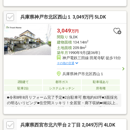
【リフォーム内容】シロアリ工防除工事、クリーニング、駐車場
拡幅【おすすめポイント】・お客様に合わせたローンの組み方や
金融機関をご提案。住宅ローンが初めての方でもお気軽にご相談
兵庫県神戸市北区西山１ 3,049万円 5LDK
ください。・本物件は条件により住宅ローン減税が適用されま
す。・シロアリ防除工事施工後5年間保証。【周辺施設】・ハロー
ズ 西宮山口店様まで約1200ｍ（徒歩約15分）・ローソン 西宮下
3,049
万円
山口一丁目店様まで約550ｍ（徒歩約7分）・有馬
間取り
5LDK
2
建物面積
134.14m
2
土地面積
209.8m
築年月
1990年9月(築36年)
神戸電鉄三田線 田尾寺駅 徒歩15分
その他の交通
兵庫県神戸市北区西山１
2階建て
都市ガス
駐車場あり
駐車2台
システムキッチン
所有権
■令和8年8月リフォーム完了予定■2台駐車可 敷地約63坪■3面採光
の明るいリビング■住空間スッキリ！全居室・廊下収納■6帖以上
の居室が4部屋あるゆとりある間取■生活動線良好！お手洗い×2ヶ
所■洗濯物が乾きやすい南向きバルコニー■モニタ付インターホン
有でセキュリティ安心■全室洋室でお掃除かんたん♪■小学校、ス
兵庫県西宮市北六甲台２丁目 2,049万円 4LDK
ーパー、病院が徒歩10分圏内〈リフォーム内容〉・システムキッ