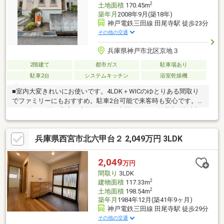
2
土地面積
170.45m
築年月
2008年9月(築18年)
神戸電鉄三田線 田尾寺駅 徒歩23分
その他の交通
兵庫県神戸市北区京地３
2階建て
都市ガス
駐車場あり
駐車2台
システムキッチン
浴室乾燥機
■室内大変きれいにお使いです。4LDK＋WICのゆとりある間取り
でファミリーにもおすすめ。駐車2台可能で来客時も安心です。
■LDK約14.3帖＋和室で家族団らんの空間を確保。各居室6帖以上
でプライベートも充実。収納も多く、すっきりとした暮らしが叶
います。■バス利用で岡場駅・三宮方面へのアクセス可能。閑静
兵庫県西宮市北六甲台２ 2,049万円 3LDK
な住宅地に位置し、落ち着いた住環境でゆったりとお過ごしいた
だけます。■2022年給湯器交換済み。丁寧に使用されており、そ
のままお住まいいただけます。初めてのマイホームにもおすすめ
2,049
万円
です。
間取り
3LDK
2
建物面積
117.33m
2
土地面積
198.54m
築年月
1984年12月(築41年9ヶ月)
神戸電鉄三田線 田尾寺駅 徒歩29分
その他の交通