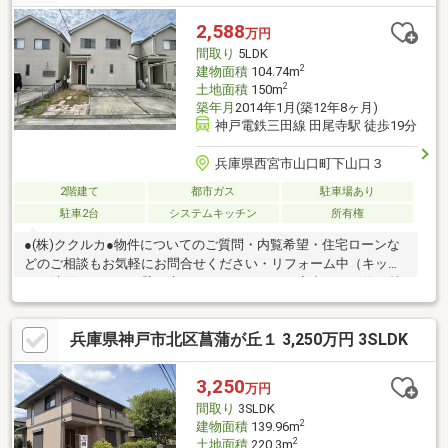
で約1680ｍ
2,588
万円
間取り
5LDK
2
建物面積
104.74m
2
土地面積
150m
築年月
2014年1月(築12年8ヶ月)
神戸電鉄三田線 田尾寺駅 徒歩19分
兵庫県西宮市山口町下山口３
2階建て
都市ガス
駐車場あり
駐車2台
システムキッチン
所有権
●(株)ククルカ●物件についてのご質問・内覧希望・住宅ローンな
どのご相談もお気軽にお問合せください・リフォーム中（キッチ
ン、洗面、トイレ、壁、床、インターホン）・室内ＬＤＫ約16帖
あり、太陽光パネル付き・駐車２台可
兵庫県神戸市北区菖蒲が丘１ 3,250万円 3SLDK
3,250
万円
間取り
3SLDK
2
建物面積
139.96m
2
土地面積
220.3m