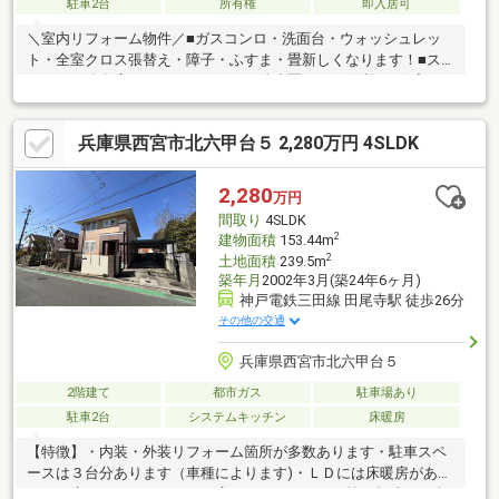
駐車2台
所有権
即入居可
＼室内リフォーム物件／■ガスコンロ・洗面台・ウォッシュレッ
ト・全室クロス張替え・障子・ふすま・畳新しくなります！■ス
ーパーや飲食店・ドラッグストアが徒歩圏にあり便利！■住宅ロ
ーン相談無料！頭金０円フルローン可能！■今お持ちのローンを
最大５００万円まで住宅ローンと一本化が可能！＼新生活を充実
兵庫県西宮市北六甲台５ 2,280万円 4SLDK
のトータルサポート／オプション工事可能！引越し業者提携先ご
紹介可能！新築一戸建て物件は『住まい選びのプロフェッショナ
ル』住まいるプラス１ハウジングプラザにお任せください！スー
2,280
万円
モに掲載していない物件も弊社へご相談下さい！見学、資料請求
間取り
4SLDK
などお気軽にお問い合わせください！
2
建物面積
153.44m
2
土地面積
239.5m
築年月
2002年3月(築24年6ヶ月)
神戸電鉄三田線 田尾寺駅 徒歩26分
その他の交通
兵庫県西宮市北六甲台５
2階建て
都市ガス
駐車場あり
駐車2台
システムキッチン
床暖房
【特徴】・内装・外装リフォーム箇所が多数あります・駐車スペ
ースは３台分あります（車種によります)・ＬＤには床暖房があり
ます・庭にはテラスがあり、広々とガーデニング等の趣味をお楽