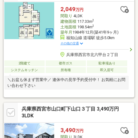
チン新調・洗面化粧台新調・ユニットバス新調・温水洗浄便座付
トイレ新調・クロス貼替・建具新調などお家探しは、『物件掲載
2,049
万円
数No.1』のトラストホームにお任せください！ 0120-39-7710
間取り
4LDK
2
建物面積
117.33m
2
土地面積
198.54m
築年月
1984年12月(築41年9ヶ月)
福知山線 道場駅 徒歩5.0km
その他の交通
兵庫県西宮市北六甲台２丁目
2階建て
都市ガス
駐車場あり
システムキッチン
所有権
即入居可
＼お盆も休まず営業中／ 連休中の見学予約受付中！ お気軽にお問
い合わせ下さい
兵庫県西宮市山口町下山口３丁目 3,490万円
3LDK
3,490
万円
間取り
3LDK