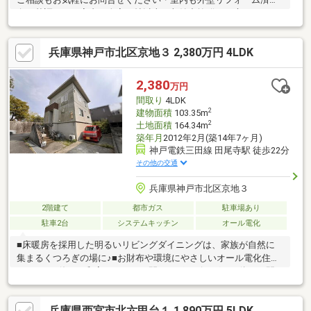
白を基調とした室内・全室６帖以上と収納力抜群・お庭もありガ
ーデニングなどお楽しみいただけます
兵庫県神戸市北区京地３ 2,380万円 4LDK
2,380
万円
間取り
4LDK
2
建物面積
103.35m
2
土地面積
164.34m
築年月
2012年2月(築14年7ヶ月)
神戸電鉄三田線 田尾寺駅 徒歩22分
その他の交通
兵庫県神戸市北区京地３
2階建て
都市ガス
駐車場あり
駐車2台
システムキッチン
オール電化
■床暖房を採用した明るいリビングダイニングは、家族が自然に
集まるくつろぎの場に♪■お財布や環境にやさしいオール電化住宅
■２WAYに使える和室。ふすまを開ければリビングと一体に。閉
じれば独立した和室に。お客様の宿泊にも対応できる頼もしい空
間です■対面キッチンがご家族の温かい時間を演出します
兵庫県西宮市北六甲台１ 1,890万円 5LDK