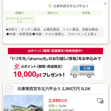
兵庫県西宮市北六甲台２
2階建て
都市ガス
所有権
リフォームリノベーシ
ョン
■水回り：キッチン新品、お風呂新品、トイレ新品、洗面台新品
◆外装：外壁塗装◆内装：クロス張替え、フローリング上張り、
網戸貼替え、室内クリーニング、クッションフロア張替
え、 白蟻点検、給湯器交換、建具交換♪
兵庫県西宮市北六甲台５ 2,080万円 5LDK
2,080
万円
間取り
5LDK
2
建物面積
159.5m