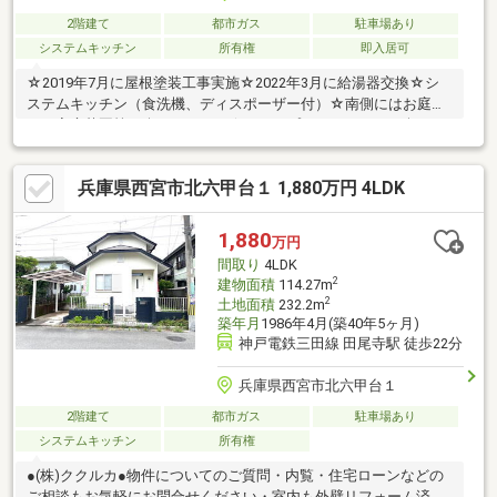
2階建て
都市ガス
駐車場あり
システムキッチン
所有権
即入居可
☆2019年7月に屋根塗装工事実施☆2022年3月に給湯器交換☆シ
ステムキッチン（食洗機、ディスポーザー付）☆南側にはお庭が
あり家庭菜園等が楽しめます。☆BBQやプールもおうちで楽しめ
る広々としたウッドデッキ☆土地面積62.41坪の整形地
兵庫県西宮市北六甲台１ 1,880万円 4LDK
1,880
万円
間取り
4LDK
2
建物面積
114.27m
2
土地面積
232.2m
築年月
1986年4月(築40年5ヶ月)
神戸電鉄三田線 田尾寺駅 徒歩22分
兵庫県西宮市北六甲台１
2階建て
都市ガス
駐車場あり
システムキッチン
所有権
●(株)ククルカ●物件についてのご質問・内覧・住宅ローンなどの
ご相談もお気軽にお問合せください・室内も外壁リフォーム済・