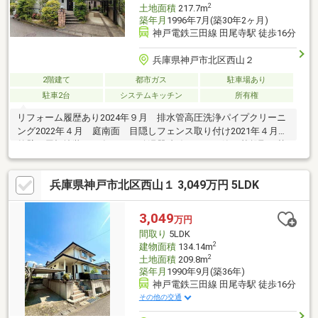
2
土地面積
217.7m
築年月
1996年7月(築30年2ヶ月)
神戸電鉄三田線 田尾寺駅 徒歩16分
兵庫県神戸市北区西山２
2階建て
都市ガス
駐車場あり
駐車2台
システムキッチン
所有権
リフォーム履歴あり2024年９月 排水管高圧洗浄パイプクリーニ
ング2022年４月 庭南面 目隠しフェンス取り付け2021年４月
外壁、屋根塗装2021年３月 給湯器凍結により、管と基盤取り替
え2020年11月 鍵交換（玄関ドア）
兵庫県神戸市北区西山１ 3,049万円 5LDK
3,049
万円
間取り
5LDK
2
建物面積
134.14m
2
土地面積
209.8m
築年月
1990年9月(築36年)
神戸電鉄三田線 田尾寺駅 徒歩16分
その他の交通