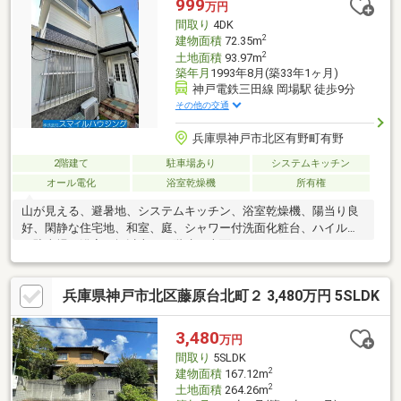
999
万円
間取り
4DK
2
建物面積
72.35m
2
土地面積
93.97m
築年月
1993年8月(築33年1ヶ月)
神戸電鉄三田線 岡場駅 徒歩9分
その他の交通
兵庫県神戸市北区有野町有野
2階建て
駐車場あり
システムキッチン
オール電化
浴室乾燥機
所有権
山が見える、避暑地、システムキッチン、浴室乾燥機、陽当り良
好、閑静な住宅地、和室、庭、シャワー付洗面化粧台、ハイルー
フ駐車場、浴室１坪以上、２階建、南面バルコニー、オートバ
ス、温水洗浄便座、浴室に窓、ＴＶモニタ付インターホン、緑豊
かな住宅地、通風良好、ＩＨクッキングヒーター、平坦地、屋根
兵庫県神戸市北区藤原台北町２ 3,480万円 5SLDK
裏収納、周辺交通量少なめ、隣家との間隔が大きい
3,480
万円
間取り
5SLDK
2
建物面積
167.12m
2
土地面積
264.26m