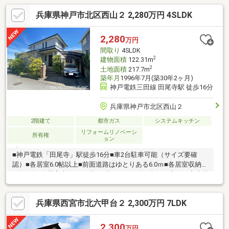
兵庫県神戸市北区西山２ 2,280万円 4SLDK
2,280
万円
間取り
4SLDK
2
建物面積
122.31m
2
土地面積
217.7m
築年月
1996年7月(築30年2ヶ月)
神戸電鉄三田線 田尾寺駅 徒歩16分
兵庫県神戸市北区西山２
2階建て
都市ガス
システムキッチン
リフォームリノベーシ
所有権
ョン
■神戸電鉄「田尾寺」駅徒歩16分■車2台駐車可能（サイズ要確
認）■各居室6.0帖以上■前面道路はゆとりある6.0ｍ■各居室収納
+納戸有■全居室南向き■1階・2階にトイレ有■南側に庭有（家庭菜
園も楽しめます）■キッチンに勝手口有■リフォーム履歴有・2020
年11月：玄関ドア鍵交換・2020年11月：内装リフォーム(1階・階
兵庫県西宮市北六甲台２ 2,300万円 7LDK
段・2階廊下壁紙・1階2階畳、襖 障子、1階2階トイレ交換)・2021
年3月：室外給湯器凍結により、管と基盤取り替え・2021年4月：
外壁・屋根塗装・2022年4.月：庭南面 目隠しフェンス取り付
2,300
万円