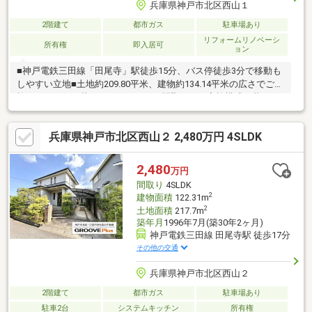
兵庫県神戸市北区西山１
2階建て
都市ガス
駐車場あり
リフォームリノベーシ
所有権
即入居可
ョン
■神戸電鉄三田線「田尾寺」駅徒歩15分、バス停徒歩3分で移動も
しやすい立地■土地約209.80平米、建物約134.14平米の広さでご家
族でものびのび暮らせます■5LDKの間取りで、家族構成や暮らし
方に合わせて部屋を使い分けしやすい住まい■1階約9帖洋室付き
で、将来的に1階中心の生活にも対応しやすい設計です■駐車2台
兵庫県神戸市北区西山２ 2,480万円 4SLDK
可能、前面道路約5.9mで車の出し入れも落ち着いてしやすい区画
■キッチン・浴室・トイレ・洗面台新調予定で、水回りも気持ち
よく使えます■クロス張替え、建具交換、外壁塗装などリフォー
2,480
万円
ム実施予定です■広さと生活利便を兼ね備えた一邸。ぜひ現地で
間取り
4SLDK
ゆとりある暮らしをご体感ください
2
建物面積
122.31m
2
土地面積
217.7m
築年月
1996年7月(築30年2ヶ月)
神戸電鉄三田線 田尾寺駅 徒歩17分
その他の交通
兵庫県神戸市北区西山２
2階建て
都市ガス
駐車場あり
駐車2台
システムキッチン
所有権