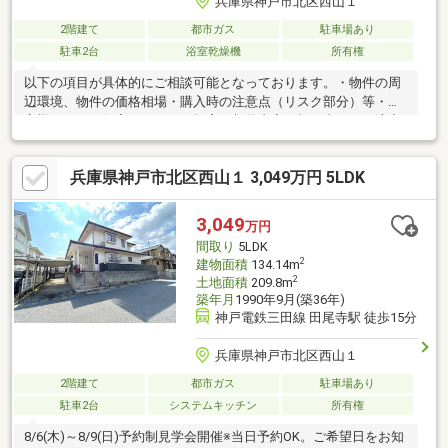
兵庫県神戸市北区西山１
2階建て
都市ガス
駐車場あり
駐車2台
浴室乾燥機
所有権
以下の項目が具体的にご相談可能となっております。・物件の周
辺環境、物件の価格相場・購入時の注意点（リスク部分）等・お
客様にあった住宅ローンのご提案・契約内容の打ち合わせや注意
点何度も経験のすることのない自宅の購入だからこそ真剣に最大
限のサポートをご提供いたします。エリアに特化しているからこ
兵庫県神戸市北区西山１ 3,049万円 5LDK
そできる表に出ていない物件のイチ早い情報なども共有が可能で
すので条件に合った物件のご提案が可能です♪
3,049
万円
間取り
5LDK
2
建物面積
134.14m
2
土地面積
209.8m
築年月
1990年9月(築36年)
神戸電鉄三田線 田尾寺駅 徒歩15分
兵庫県神戸市北区西山１
2階建て
都市ガス
駐車場あり
駐車2台
システムキッチン
所有権
8/6(木)～8/9(日)予約制見学会開催※当日予約OK。ご希望日をお知