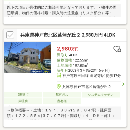
以下の項目が具体的にご相談可能となっております。・物件の周
辺環境、物件の価格相場・購入時の注意点（リスク部分）等・お
客様にあった住宅ローンのご提案・契約内容の打ち合わせや注意
点何度も経験のすることのない自宅の購入だからこそ真剣に最大
限のサポートをご提供いたします。エリアに特化しているからこ
兵庫県神戸市北区菖蒲が丘２ 2,980万円 4LDK
そできる表に出ていない物件のイチ早い情報なども共有が可能で
すので条件に合った物件のご提案が可能です♪
2,980
万円
間取り
4LDK
2
建物面積
122.55m
2
土地面積
197.83m
築年月
2003年3月(築23年6ヶ月)
神戸電鉄三田線 田尾寺駅 徒歩17分
兵庫県神戸市北区菖蒲が丘２
2階建て
都市ガス
システムキッチン
床暖房
所有権
～物件概要～・土地：１９７．８３㎡(５９．８４坪)・延床面
積：１２２．５５㎡(３７．０７坪)・間取り：４ＬＤＫ・施工：
大和ハウス工業(株)・築年月：２００３年３月・構造：木造スレ
ート葺２階建て～周辺環境～・コメダ珈琲店神戸藤原台店 約