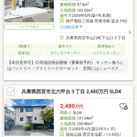
2
建物面積
97.6m
2
土地面積
163.03m
築年月
2026年6月(築1年未満)
神戸電鉄三田線 田尾寺駅 徒歩19分
その他の交通
パノラマあり
兵庫県西宮市山口町下山口３丁目
2階建て
都市ガス
駐車場あり
駐車3台
カウンターキッチン
システムキッチン
【本日見学可】◇現地説明会開催（要事前予約） キッチン後ろに
はパントリー・ファミリークローゼット、玄関にはシューズクロ
ーク、寝室にはウォークインクローゼットと収納豊富な未入居戸
建。
兵庫県西宮市北六甲台３丁目 2,480万円 5LDK
2,480
万円
間取り
5LDK
2
建物面積
131.04m
2
土地面積
200.86m
築年月
2003年4月(築23年5ヶ月)
福知山線 西宮名塩駅 バス20分/