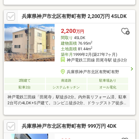
しみいただけます・納戸やクローゼット等、収納豊富です・1階リ
ビングの窓側の床はレンガ敷になっており、ピアノ等も設置可能
兵庫県神戸市北区有野町有野 2,200万円 4SLDK
【リフォーム履歴】・2024年8月【交換】浴室シャワー ・2022
年7月【交換】食器洗浄乾燥機・2021年7月【交換】オーブン、コ
ンロ ・2020年8月【塗装】外壁、屋根・2020年8月【交換】1階
2,200
万円
トイレのウォシュレット
間取り
4SLDK
2
建物面積
76.95m
2
土地面積
81.44m
築年月
1999年2月(築27年7ヶ月)
神戸電鉄三田線 田尾寺駅 徒歩2分
兵庫県神戸市北区有野町有野
2階建て
南道路
駐車場あり
駐車2台
システムキッチン
オール電化
神戸電鉄三田線「田尾寺」駅徒歩2分。内外装リフォーム済、駐車
2台可の4LDK+S戸建て。コンビニ徒歩2分、ドラッグストア徒歩4
分で日々の買物も便利です。
兵庫県神戸市北区有野町有野 999万円 4DK