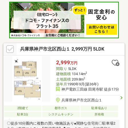
1000ｍ・セブンイレブン神戸西山1丁目店 約1000ｍ・マックス
バリュ北神星和台店 約1120ｍ・神戸市立西山小学校 約650
ｍ・神戸市立有野北中学校 約2300ｍ
兵庫県神戸市北区西山１ 2,999万円 5LDK
2,999
万円
間取り
5LDK
2
建物面積
134.14m
2
土地面積
209.8m
築年月
1990年9月(築36年)
神戸電鉄三田線 田尾寺駅 徒歩17分
兵庫県神戸市北区西山１
2階建て
都市ガス
駐車場あり
駐車2台
システムキッチン
所有権
〇徒歩10分圏内に複数の買い物施設あり●閑静な住宅街〇駐車場2