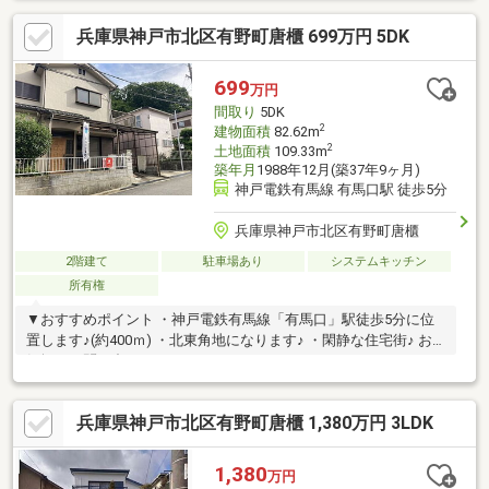
兵庫県神戸市北区有野町唐櫃 699万円 5DK
699
万円
間取り
5DK
2
建物面積
82.62m
2
土地面積
109.33m
築年月
1988年12月(築37年9ヶ月)
神戸電鉄有馬線 有馬口駅 徒歩5分
兵庫県神戸市北区有野町唐櫃
2階建て
駐車場あり
システムキッチン
所有権
▼おすすめポイント ・神戸電鉄有馬線「有馬口」駅徒歩5分に位
置します♪(約400ｍ) ・北東角地になります♪ ・閑静な住宅街♪ お
気軽にお問い合わせ下さい。
兵庫県神戸市北区有野町唐櫃 1,380万円 3LDK
1,380
万円