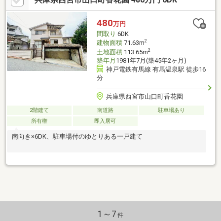
480
万円
間取り
6DK
2
建物面積
71.63m
2
土地面積
113.65m
築年月
1981年7月(築45年2ヶ月)
神戸電鉄有馬線 有馬温泉駅 徒歩16
分
兵庫県西宮市山口町香花園
2階建て
南道路
駐車場あり
所有権
即入居可
南向き×6DK、駐車場付のゆとりある一戸建て
1～7
件