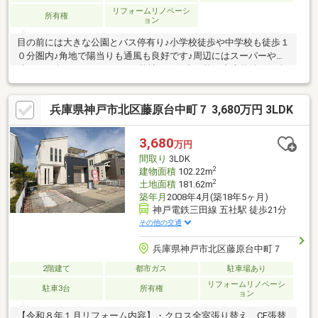
リフォームリノベーシ
所有権
ョン
目の前には大きな公園とバス停有り♪小学校徒歩や中学校も徒歩１
０分圏内♪角地で陽当りも通風も良好です♪周辺にはスーパーや病
院なども有り♪■リフォームも弊社にて工事可能！中古物件の紹介
から購入、リフォームまですべて弊社でおまとめ完結対応致しま
す。中古戸建の下見や購入検討時、気になった点があった際ご相
兵庫県神戸市北区藤原台中町７ 3,680万円 3LDK
談ください。
3,680
万円
間取り
3LDK
2
建物面積
102.22m
2
土地面積
181.62m
築年月
2008年4月(築18年5ヶ月)
神戸電鉄三田線 五社駅 徒歩21分
その他の交通
兵庫県神戸市北区藤原台中町７
2階建て
都市ガス
駐車場あり
リフォームリノベーシ
駐車3台
所有権
ョン
【令和８年１月リフォーム内容】・クロス全室張り替え CF張替