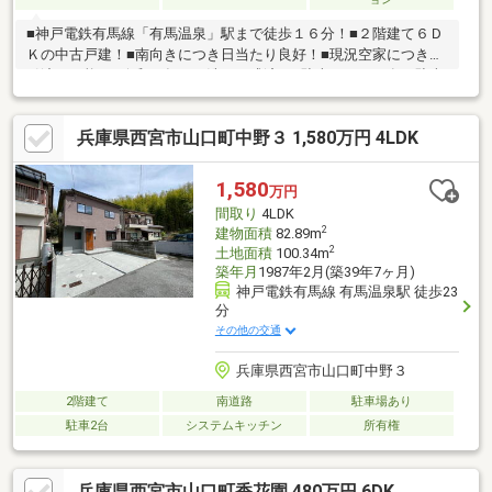
■神戸電鉄有馬線「有馬温泉」駅まで徒歩１６分！■２階建て６Ｄ
Ｋの中古戸建！■南向きにつき日当たり良好！■現況空家につき即
引渡し可能！■令和８年３月洗い一式済！■駐車スペース有（駐車
台数は車種による。）□別途増築未登記部分有り（2階北側2室）□
司法書士は売主指定その他の物件もご紹介可能です。お客様のご
兵庫県西宮市山口町中野３ 1,580万円 4LDK
希望に沿ってご提案いたしますので、お気軽にお問い合わせくだ
さい。また、「購入に関しての住宅ローン」、「火災保険」や当
社グループ会社の株式会社福屋工務店にて「リフォーム・注文住
1,580
万円
宅」のご提案も可能です。不動産については当社【株式会社福屋
間取り
4LDK
不動産販売】にお任せください！
2
建物面積
82.89m
2
土地面積
100.34m
築年月
1987年2月(築39年7ヶ月)
神戸電鉄有馬線 有馬温泉駅 徒歩23
分
その他の交通
兵庫県西宮市山口町中野３
2階建て
南道路
駐車場あり
駐車2台
システムキッチン
所有権
兵庫県西宮市山口町香花園 480万円 6DK