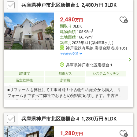
兵庫県神戸市北区唐櫃台１ 2,480万円 3LDK
町唐櫃店まで徒歩約10分住宅ローンや不動産のことなら、どのよ
うなことでもお気軽にご相談ください。私たちセンチュリー21は
不動産のプロフェッショナルとして、お客様のご要望にお応えし
2,480
万円
ます！！
間取り
3LDK
2
建物面積
105.98m
2
土地面積
166.79m
築年月
2022年4月(築4年5ヶ月)
神戸電鉄有馬線 唐櫃台駅 徒歩10分
その他の交通
兵庫県神戸市北区唐櫃台１
2階建て
都市ガス
システムキッチン
浴室乾燥機
所有権
■リフォームも弊社にて工事可能！中古物件の紹介から購入、リ
フォームまですべて弊社でおまとめ完結対応致します。中古戸建
の下見や購入検討時、気になった点があった際ご相談ください。
■当社ネット掲載以外の物件もご紹介できます。お気軽にお問合
せ下さい♪(1)将来、転勤・転職の可能性がある(2)ローンをいくら
兵庫県神戸市北区唐櫃台４ 1,280万円 5LDK
組んでいいかわからない。。(3)見つくしたので、未公開物件を知
りたい(4)その他、お客様に合わせて対応いたします。初めての方
も、他社様でご相談中の方も、間違いない住宅選びをするために
1,280
万円
一度ご相談ください。