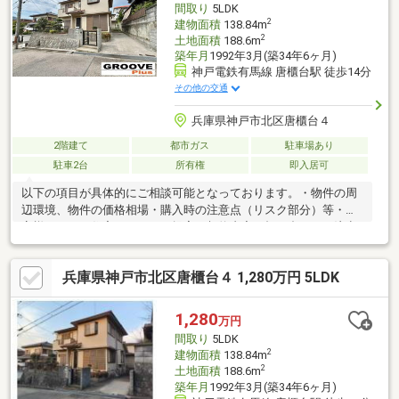
間取り
5LDK
2
建物面積
138.84m
2
土地面積
188.6m
築年月
1992年3月(築34年6ヶ月)
神戸電鉄有馬線 唐櫃台駅 徒歩14分
その他の交通
兵庫県神戸市北区唐櫃台４
2階建て
都市ガス
駐車場あり
駐車2台
所有権
即入居可
以下の項目が具体的にご相談可能となっております。・物件の周
辺環境、物件の価格相場・購入時の注意点（リスク部分）等・お
客様にあった住宅ローンのご提案・契約内容の打ち合わせや注意
点何度も経験のすることのない自宅の購入だからこそ真剣に最大
限のサポートをご提供いたします。エリアに特化しているからこ
兵庫県神戸市北区唐櫃台４ 1,280万円 5LDK
そできる表に出ていない物件のイチ早い情報なども共有が可能で
すので条件に合った物件のご提案が可能です♪
1,280
万円
間取り
5LDK
2
建物面積
138.84m
2
土地面積
188.6m
築年月
1992年3月(築34年6ヶ月)