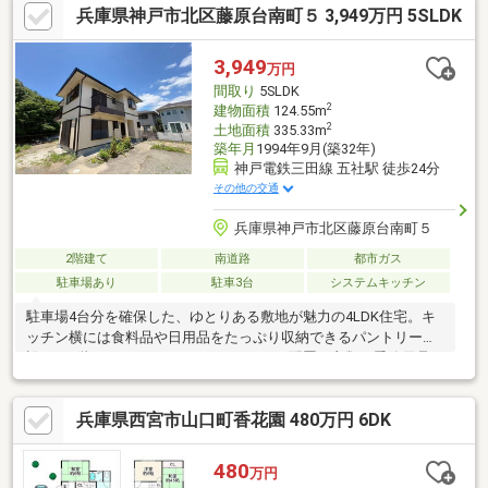
兵庫県神戸市北区藤原台南町５ 3,949万円 5SLDK
3,949
万円
間取り
5SLDK
2
建物面積
124.55m
2
土地面積
335.33m
築年月
1994年9月(築32年)
神戸電鉄三田線 五社駅 徒歩24分
その他の交通
兵庫県神戸市北区藤原台南町５
2階建て
南道路
都市ガス
駐車場あり
駐車3台
システムキッチン
駐車場4台分を確保した、ゆとりある敷地が魅力の4LDK住宅。キ
ッチン横には食料品や日用品をたっぷり収納できるパントリーを
設け、2階にはファミリークローゼットを配置。衣類や季節用品も
まとめて収納できるため、お部屋をすっきりと保てます。使い勝
手の良い間取りはお子様の遊び場や来客用のお部屋としても活躍
兵庫県西宮市山口町香花園 480万円 6DK
します。各居室にも収納があり、ご家族それぞれのプライベート
空間もしっかり確保。4台駐車可能なスペースはご家族で複数台所
有されている方はもちろん、ご来客時にも安心です。周辺には生
480
万円
活利便施設も充実しており毎日の暮らしを快適にサポートしま