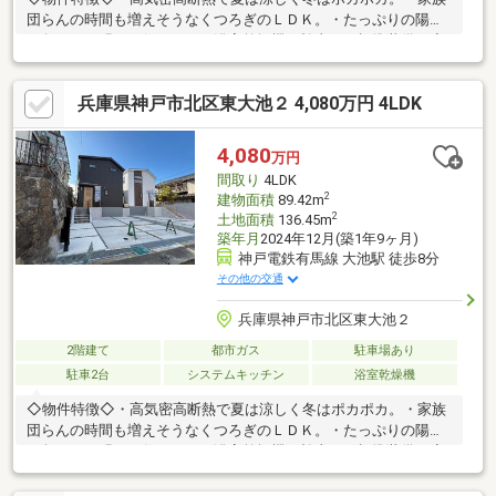
団らんの時間も増えそうなくつろぎのＬＤＫ。・たっぷりの陽光
に包まれる明るい住まい。・浴室乾燥機、幹太くん標準装備。◇
周辺環境◇・ファミリーマート神鉄大池駅前店まで徒歩約7分・
マックスバリュ大池店まで徒歩約10分・セブンイレブン神戸有野
兵庫県神戸市北区東大池２ 4,080万円 4LDK
町唐櫃店まで徒歩約10分住宅ローンや不動産のことなら、どのよ
うなことでもお気軽にご相談ください。私たちセンチュリー21は
不動産のプロフェッショナルとして、お客様のご要望にお応えし
4,080
万円
ます！！
間取り
4LDK
2
建物面積
89.42m
2
土地面積
136.45m
築年月
2024年12月(築1年9ヶ月)
神戸電鉄有馬線 大池駅 徒歩8分
その他の交通
兵庫県神戸市北区東大池２
2階建て
都市ガス
駐車場あり
駐車2台
システムキッチン
浴室乾燥機
◇物件特徴◇・高気密高断熱で夏は涼しく冬はポカポカ。・家族
団らんの時間も増えそうなくつろぎのＬＤＫ。・たっぷりの陽光
に包まれる明るい住まい。・浴室乾燥機、幹太くん標準装備。◇
周辺環境◇・ファミリーマート神鉄大池駅前店まで徒歩約7分・
マックスバリュ大池店まで徒歩約10分・セブンイレブン神戸有野