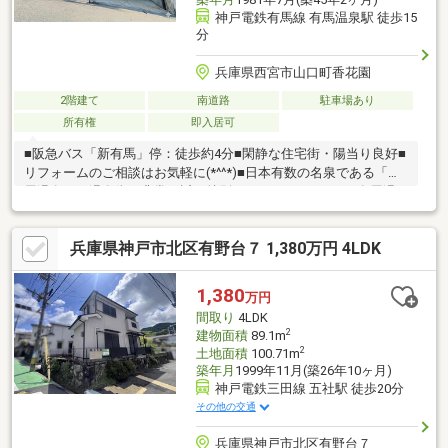
神戸電鉄有馬線 有馬温泉駅 徒歩15
分
兵庫県西宮市山口町香花園
2階建て
南道路
駐車場あり
所有権
即入居可
■阪急バス「新有馬」停：徒歩約4分■閑静な住宅街・陽当り良好■
リフォームのご相談はお気軽に(*^^*)■日本有数の名泉である「有
馬温泉」の温泉街に非常に近い特別なロケーションです■有馬温
泉街の旅館や飲食店、日帰り入浴施設が徒歩・車でのアクセス圏
内に多数あります■駅から徒歩圏内には温泉街の食べ歩きや買い
兵庫県神戸市北区有野台７ 1,380万円 4LDK
物と行き来しながら1日を通して楽しめます■駅周辺コンビニも有
ります【ネット・ホームページに掲載されていない物件多数有、
お気軽にお問い合わせください】♪ホームページ他物件掲載中住宅
1,380
万円
ローンでお困りな方は当社へご相談をとりあえずローン相談だけ
間取り
4LDK
でもしたい方大歓迎です！
2
建物面積
89.1m
2
土地面積
100.71m
築年月
1999年11月(築26年10ヶ月)
神戸電鉄三田線 五社駅 徒歩20分
その他の交通
兵庫県神戸市北区有野台７