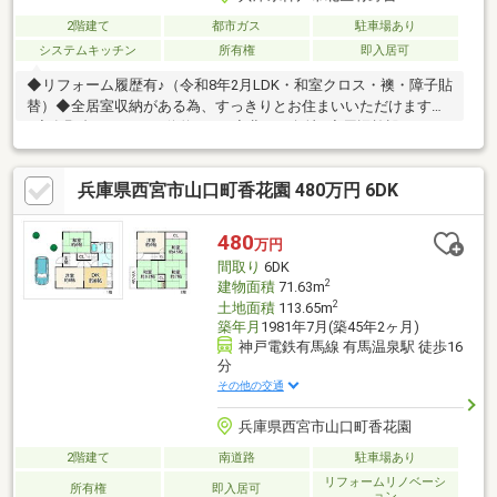
2階建て
都市ガス
駐車場あり
システムキッチン
所有権
即入居可
◆リフォーム履歴有♪（令和8年2月LDK・和室クロス・襖・障子貼
替）◆全居室収納がある為、すっきりとお住まいいただけます
♪◆有野台７丁目バス停約50ｍ♪◆北西の角地♪◆周辺施設・きし
ゃぽっぽ公園 30ｍ・神戸有野台郵便局 400ｍ・神戸アドベン
チスト病院 900ｍ・スーパーマーケットNISHIYAMA有野店
兵庫県西宮市山口町香花園 480万円 6DK
1450ｍ・コープ有野 550ｍ・有野台会館 450ｍ・ありの台小学
校 500ｍ・有馬中学校 550ｍ【物件のポイント】北西角地角
地、南向き、内装リフォーム、陽当り良好、システムキッチン、
480
万円
ワイドバルコニー、閑静な住宅地、前道６ｍ以上、和室、浴室１
間取り
6DK
坪以上、浴室に窓
2
建物面積
71.63m
2
土地面積
113.65m
築年月
1981年7月(築45年2ヶ月)
神戸電鉄有馬線 有馬温泉駅 徒歩16
分
その他の交通
兵庫県西宮市山口町香花園
2階建て
南道路
駐車場あり
リフォームリノベーシ
所有権
即入居可
ョン