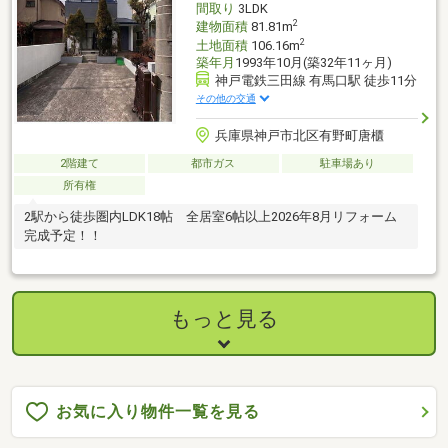
間取り
3LDK
2
建物面積
81.81m
2
土地面積
106.16m
築年月
1993年10月(築32年11ヶ月)
神戸電鉄三田線 有馬口駅 徒歩11分
その他の交通
兵庫県神戸市北区有野町唐櫃
2階建て
都市ガス
駐車場あり
所有権
2駅から徒歩圏内LDK18帖 全居室6帖以上2026年8月リフォーム
完成予定！！
もっと見る
お気に入り物件一覧を見る