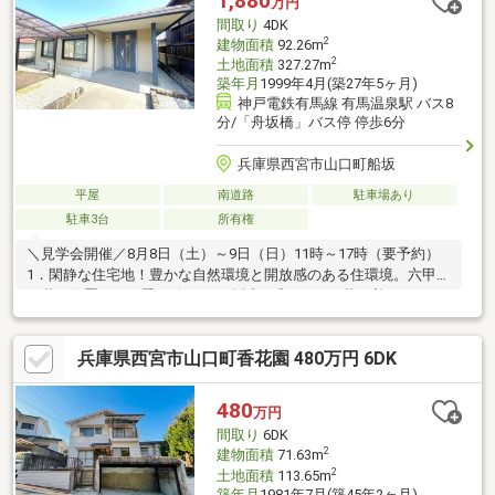
1,880
万円
いします ━━━━━・・・物件の詳細・ご相談はお気軽にお問い
間取り
4DK
合わせください。
2
建物面積
92.26m
2
土地面積
327.27m
築年月
1999年4月(築27年5ヶ月)
神戸電鉄有馬線 有馬温泉駅 バス8
分/「舟坂橋」バス停 停歩6分
兵庫県西宮市山口町船坂
平屋
南道路
駐車場あり
駐車3台
所有権
＼見学会開催／8月8日（土）～9日（日）11時～17時（要予約）
1．閑静な住宅地！豊かな自然環境と開放感のある住環境。六甲山
の麓に位置し、四季の移ろいを身近に感じられる落ち着いたロケ
ーションです。2．夢の平屋住まい！327.27㎡の土地にゆとりの平
屋住まい。船坂だからこそ叶う静かでゆったりとした暮らしが可
兵庫県西宮市山口町香花園 480万円 6DK
能です。3．積水ハウス施工！耐久性・快適性を兼ね備えた軽量鉄
骨造。構造を生かした間取りや住居空間が魅力。シロアリにも強
く長期的な安心を求められる方にもオススメです。
480
万円
間取り
6DK
2
建物面積
71.63m
2
土地面積
113.65m
築年月
1981年7月(築45年2ヶ月)