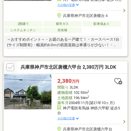
その他の交通
兵庫県神戸市北区唐櫃台４
2階建て
都市ガス
駐車場あり
システムキッチン
所有権
～おすすめポイント～・お庭のある一戸建て！・カースペース1台
(サイズ制限有)・幅員約6.0ｍの前面道路は車通りが少ない！・全
居室6.0帖以上！！・全居室に収納があり、充実しています！・陽
当たり、通風良好！
兵庫県神戸市北区唐櫃六甲台 2,380万円 3LDK
2,380
万円
間取り
3LDK
2
建物面積
102.93m
2
土地面積
196.94m
築年月
2004年11月(築21年10ヶ月)
神戸電鉄有馬線 神鉄六甲駅 徒歩5
分
その他の交通
兵庫県神戸市北区唐櫃六甲台