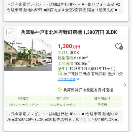
～只今家電プレゼント・詳細は弊社HPへ～ ■一部リフォーム済 ■2
台駐車可 敷地約57坪 ■南西向き＆全室2面採光 陽当り通風良好 ■
建物約42坪 5LDK
兵庫県神戸市北区有野町唐櫃 1,380万円 3LDK
1,380
万円
間取り
3LDK
2
建物面積
81.81m
2
土地面積
106.16m
築年月
1993年10月(築32年11ヶ月)
神戸電鉄三田線 有馬口駅 徒歩11分
その他の交通
兵庫県神戸市北区有野町唐櫃
2階建て
都市ガス
駐車場あり
カウンターキッチン
システムキッチン
所有権
～只今家電プレゼント・詳細は弊社HPへ～ ■1台駐車可 敷地約32
坪 ■建物約25坪 3LDK ■3面採光の明るく広々とした約18帖LDK ■
全居室6帖以上あるゆとりある間取