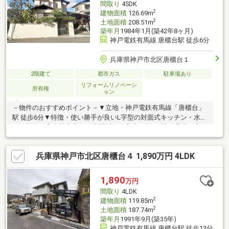
間取り
4SDK
2
建物面積
126.69m
2
土地面積
208.51m
築年月
1984年1月(築42年8ヶ月)
神戸電鉄有馬線 唐櫃台駅 徒歩6分
兵庫県神戸市北区唐櫃台１
2階建て
都市ガス
駐車場あり
リフォームリノベーシ
所有権
ョン
－物件のおすすめポイント－▼立地・神戸電鉄有馬線「唐櫃台」
駅 徒歩6分▼特徴・使い勝手が良いL字型の対面式キッチン・水回
りを集約、家事効率良好・玄関近くの和室は約8.0帖、濡縁・床の
間付・ゆったりとしたお庭有・駐車場有(車種による)▼2021年内
外装リフォーム履歴【交換】キッチン、洗面台・トイレ(2階) 等
兵庫県神戸市北区唐櫃台４ 1,890万円 4LDK
【その他】外壁補修・塗装(塀含む)、屋根瓦補修 他▼周辺環境・
コープからと 徒歩6分(約450m)・神戸市立唐櫃小学校 徒歩3分(約
170m)■ ご希望の住まい探しをお手伝いします ━━━━━・・・
1,890
万円
物件の詳細・ご相談はお気軽にお問い合わせください。
間取り
4LDK
2
建物面積
119.85m
2
土地面積
187.74m
築年月
1991年9月(築35年)
神戸電鉄有馬線 唐櫃台駅 徒歩13分