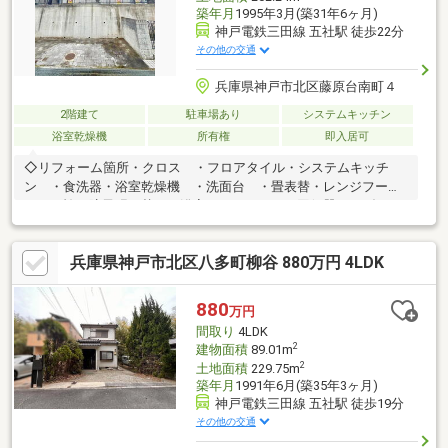
築年月
1995年3月(築31年6ヶ月)
神戸電鉄三田線 五社駅 徒歩22分
その他の交通
兵庫県神戸市北区藤原台南町４
2階建て
駐車場あり
システムキッチン
浴室乾燥機
所有権
即入居可
◇リフォーム箇所・クロス ・フロアタイル・システムキッチ
ン ・食洗器・浴室乾燥機 ・洗面台 ・畳表替・レンジフー
ド ・襖・障子張り替え・浴室シャワー ・一回便器 ・ダウン
ライト・ハウスクリーニング ・建具補修◇書斎やウィークイン
クローゼットあり！
兵庫県神戸市北区八多町柳谷 880万円 4LDK
880
万円
間取り
4LDK
2
建物面積
89.01m
2
土地面積
229.75m
築年月
1991年6月(築35年3ヶ月)
神戸電鉄三田線 五社駅 徒歩19分
その他の交通