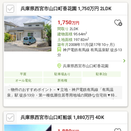
兵庫県西宮市山口町香花園 1,750万円 2LDK
1,750
万円
間取り
2LDK
2
建物面積
95.64m
2
土地面積
197.82m
築年月
2008年11月(築17年10ヶ月)
神戸電鉄有馬線 有馬温泉駅 徒歩13
分
兵庫県西宮市山口町香花園
平屋
駐車場あり
駐車2台
オール電化
所有権
－物件のおすすめポイント－▼立地・神戸電鉄有馬線「有馬温
泉」駅 徒歩13分・第一種低層住居専用地域の閑静な住宅街▼特
徴・約59.84坪の敷地に立つ、平屋建て住宅・LDKに引き戸で繋が
る洋室・和室が隣接・回遊性のあるアイランドキッチン・勝手口
付の洗面室、ホールと繋がるWIC有・リビングには掘りごたつ・2
兵庫県西宮市山口町船坂 1,880万円 4DK
台分駐車スペース有(車種による)※宅地造成及び特定盛土等規制法
の規制区域内のため、宅地造成等の一定工事は着手前に西宮市長
の許可が必要(計画変更時も同様)。■ ご希望の住まい探しをお手伝