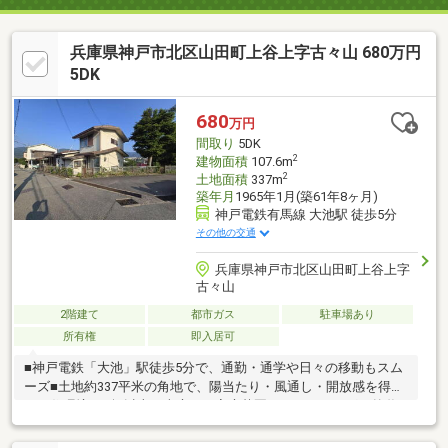
兵庫県神戸市北区山田町上谷上字古々山 680万円
5DK
680
万円
間取り
5DK
2
建物面積
107.6m
2
土地面積
337m
築年月
1965年1月(築61年8ヶ月)
神戸電鉄有馬線 大池駅 徒歩5分
その他の交通
兵庫県神戸市北区山田町上谷上字
古々山
2階建て
都市ガス
駐車場あり
所有権
即入居可
■神戸電鉄「大池」駅徒歩5分で、通勤・通学や日々の移動もスム
ーズ■土地約337平米の角地で、陽当たり・風通し・開放感を得や
すい住環境■10坪以上の南庭で、家庭菜園やガーデニング、外遊
びを楽しめます■和室を備えた5DKで、家族の個室や趣味部屋も確
保しやすい間取り■浴室に窓があり、自然換気がしやすく湿気対