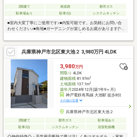
2階建て
南道路
都市ガス
駐車場あり
駐車2台
システムキッチン
■室内大変丁寧にご使用です♪■内覧可能です。お気軽にお問い合
わせください♪■角地■ガーデニングが楽しめるお庭があります(^-
^)■リフォームのご相談はお気軽に(*^^*)【ネット・ホームページ
に掲載されていない物件多数有、お気軽にお問い合わせくださ
い】♪ホームページ他物件掲載中♪お家の売却相談、無料査定して
兵庫県神戸市北区東大池２ 3,980万円 4LDK
おります住宅ローンでお困りな方は当社へご相談をとりあえずロ
ーン相談だけでもしたい方大歓迎です！
3,980
万円
間取り
4LDK
2
建物面積
81.97m
2
土地面積
137.1m
築年月
2024年12月(築1年9ヶ月)
神戸電鉄有馬線 大池駅 徒歩8分
その他の交通
兵庫県神戸市北区東大池２
2階建て
都市ガス
駐車場あり
駐車2台
システムキッチン
浴室乾燥機
◇物件特徴◇・高気密高断熱で夏は涼しく冬はポカポカ。・家族