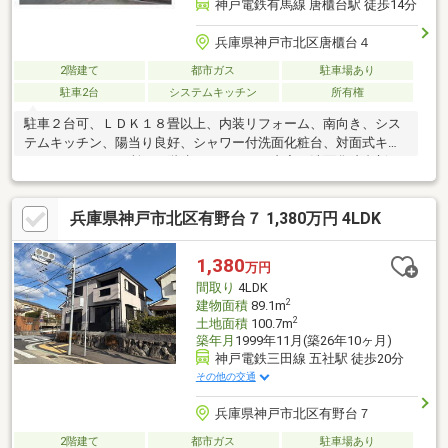
神戸電鉄有馬線 唐櫃台駅 徒歩14分
兵庫県神戸市北区唐櫃台４
2階建て
都市ガス
駐車場あり
駐車2台
システムキッチン
所有権
駐車２台可、ＬＤＫ１８畳以上、内装リフォーム、南向き、シス
テムキッチン、陽当り良好、シャワー付洗面化粧台、対面式キッ
チン、トイレ２ヶ所、２階建。リフォーム内容（洗面化粧台新
調、1階2階トイレ新調、コンロ新調、給湯器新調、2階和室2部屋
を洋室に変更、クロス全室貼替、ＣＦ張替、畳表替、襖・障子貼
兵庫県神戸市北区有野台７ 1,380万円 4LDK
替、ハウスクリーニング等）
1,380
万円
間取り
4LDK
2
建物面積
89.1m
2
土地面積
100.7m
築年月
1999年11月(築26年10ヶ月)
神戸電鉄三田線 五社駅 徒歩20分
その他の交通
兵庫県神戸市北区有野台７
2階建て
都市ガス
駐車場あり