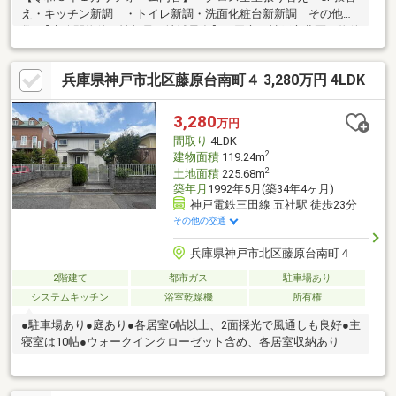
え・キッチン新調 ・トイレ新調・洗面化粧台新新調 その他多
数♪【未公開物件の情報量が地域最多】三田市・神戸市北区の物件
情報を常に探索し、共有化しているため情報量には自信ありま
す！購入売却全てにおいて、センチュリー２１住まい館に任せ下
兵庫県神戸市北区藤原台南町４ 3,280万円 4LDK
さい！【住宅ローンの審査にお悩みの方お気軽にご相談下さい】
住宅ローンが通らない理由を明確にして、一つずつ原因を潰して
から住宅ローンの審査を行います！金融機関の取扱数が豊富なの
3,280
万円
で、お客様のご条件にベストな住宅ローンをご提案します！
間取り
4LDK
2
建物面積
119.24m
2
土地面積
225.68m
築年月
1992年5月(築34年4ヶ月)
神戸電鉄三田線 五社駅 徒歩23分
その他の交通
兵庫県神戸市北区藤原台南町４
2階建て
都市ガス
駐車場あり
システムキッチン
浴室乾燥機
所有権
●駐車場あり●庭あり●各居室6帖以上、2面採光で風通しも良好●主
寝室は10帖●ウォークインクローゼット含め、各居室収納あり