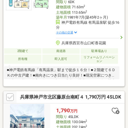
間取り
6DK
す。ぜひ現地でこの住まいならではの開放感や暮らしやすさをご
2
建物面積
71.63m
体感ください。
2
土地面積
113.65m
築年月
1981年7月(築45年2ヶ月)
神戸電鉄有馬線 有馬温泉駅 徒歩16
分
その他の交通
兵庫県西宮市山口町香花園
2階建て
南道路
駐車場あり
リフォームリノベーシ
所有権
即入居可
ョン
■神戸電鉄有馬線「有馬温泉」駅まで徒歩１６分！■２階建て６Ｄ
Ｋの中古戸建！■南向きにつき日当たり良好！■現況空家につき即
引渡し可能！■令和８年３月洗い一式済！■駐車スペース有（駐車
台数は車種による。）□別途増築未登記部分有り（2階北側2室）□
司法書士は売主指定その他の物件もご紹介可能です。お客様のご
兵庫県神戸市北区藤原台南町４ 1,790万円 4SLDK
希望に沿ってご提案いたしますので、お気軽にお問い合わせくだ
さい。また、「購入に関しての住宅ローン」、「火災保険」や当
社グループ会社の株式会社福屋工務店にて「リフォーム・注文住
1,790
万円
宅」のご提案も可能です。不動産については当社【株式会社福屋
間取り
4SLDK
不動産販売】にお任せください！
2
建物面積
130.04m
2
土地面積
202.24m