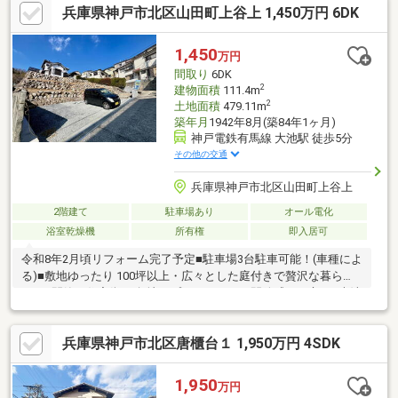
兵庫県神戸市北区山田町上谷上 1,450万円 6DK
策にも役立ちます■緑を身近に感じる閑静な住宅地で、落ち着い
た暮らしを望む方におすすめ■雨漏りがあり、屋根葺き替え等の
リフォームを要する物件です■広い土地と既存建物を生かした再
1,450
万円
生プランを、ぜひ現地でご検討ください
間取り
6DK
2
建物面積
111.4m
2
土地面積
479.11m
築年月
1942年8月(築84年1ヶ月)
神戸電鉄有馬線 大池駅 徒歩5分
その他の交通
兵庫県神戸市北区山田町上谷上
2階建て
駐車場あり
オール電化
浴室乾燥機
所有権
即入居可
令和8年2月頃リフォーム完了予定■駐車場3台駐車可能！(車種によ
る)■敷地ゆったり 100坪以上・広々とした庭付きで贅沢な暮ら
し。■閑静な住宅街の 角地、プライバシーと開放感を両立。■大池
駅から徒歩約5分の立地。市街地が近く生活利便良好、通勤・買物
ともに便利。■和室＋縁側がある伝統的な趣き、くつろぎの和空
兵庫県神戸市北区唐櫃台１ 1,950万円 4SDK
間を確保。■採光・通風良好で 陽当り・風通し◎、明るく快適な
室内環境。■庭10坪以上＋眺望良好でガーデニングやBBQ、休日
のリラックスに最適■オール電化物件で家族も安心。お好きにリ
1,950
万円
フォームしていただる物件です。