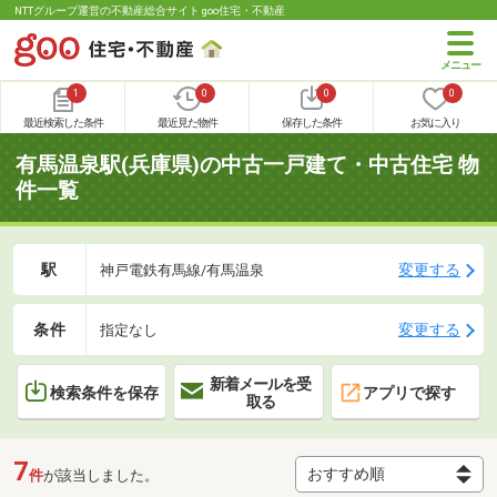
NTTグループ運営の不動産総合サイト goo住宅・不動産
1
0
0
0
最近検索した条件
最近見た物件
保存した条件
お気に入り
有馬温泉駅(兵庫県)の中古一戸建て・中古住宅 物
件一覧
駅
変更する
神戸電鉄有馬線/有馬温泉
条件
変更する
指定なし
新着メールを受
検索条件を保存
アプリで探す
取る
7
件
が該当しました。