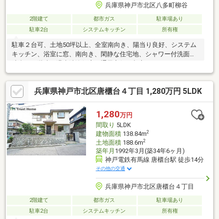
兵庫県神戸市北区八多町柳谷
2階建て
都市ガス
駐車場あり
駐車2台
システムキッチン
所有権
駐車２台可、土地50坪以上、全室南向き、陽当り良好、システム
キッチン、浴室に窓、南向き、閑静な住宅地、シャワー付洗面化
粧台、２階建、温水洗浄便座、通風良好、都市ガス
兵庫県神戸市北区唐櫃台４丁目 1,280万円 5LDK
1,280
万円
間取り
5LDK
2
建物面積
138.84m
2
土地面積
188.6m
築年月
1992年3月(築34年6ヶ月)
神戸電鉄有馬線 唐櫃台駅 徒歩14分
その他の交通
兵庫県神戸市北区唐櫃台４丁目
2階建て
都市ガス
駐車場あり
駐車2台
システムキッチン
所有権