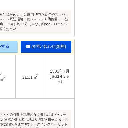
などが徒歩10分圏内♪■コンビニやスーパー
立地～～～周辺環境一例～～～レナ幼稚園・・徒
店・・徒歩約12分（車なら約5分）ローソン
覧ください。
をする
お問い合わせ(無料)
1995年7月
K
2
(築31年2ヶ
215.1m
2
2m
月)
ットとの時間を気兼ねなく楽しめます■ウッ
然と家族が集まる心地よい空間■和室はお子さ
ずお洗濯できます■ウォークインクローゼット