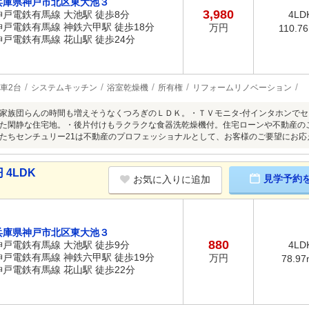
兵庫県神戸市北区東大池３
3,980
神戸電鉄有馬線 大池駅 徒歩8分
4LD
神戸電鉄有馬線 神鉄六甲駅 徒歩18分
万円
110.7
神戸電鉄有馬線 花山駅 徒歩24分
車2台
システムキッチン
浴室乾燥機
所有権
リフォームリノベーション
家族団らんの時間も増えそうなくつろぎのＬＤＫ。・ＴＶモニタ-付インタホンで
た閑静な住宅地。・後片付けもラクラクな食器洗乾燥機付。住宅ローンや不動産の
たちセンチュリー21は不動産のプロフェッショナルとして、お客様のご要望にお応
4LDK
見学予約
お気に入りに追加
兵庫県神戸市北区東大池３
880
神戸電鉄有馬線 大池駅 徒歩9分
4LD
神戸電鉄有馬線 神鉄六甲駅 徒歩19分
万円
78.97
神戸電鉄有馬線 花山駅 徒歩22分