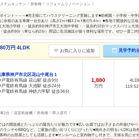
ステムキッチン
所有権
リフォームリノベーション
ポイント～～～■売主様にてハウスクリーニング実施します■幼稚園・小学校・中学校
幅に余裕のある車庫一台分あり（高さ2ｍ×幅3.2ｍ×奥行5.4ｍ）■角地で開放的な
立大池小学校・・徒歩約9分神戸市立大池中学校・・徒歩約10分マックスバリュ大池
・徒歩約9分（車なら約2分）周辺に生活施設が揃う便利な場所です。ぜひ一度ご内
0万円 4LDK
見学予約
お気に入りに追加
兵庫県神戸市北区花山中尾台１
1,880
神戸電鉄有馬線 花山駅 徒歩9分
4LD
神戸電鉄有馬線 大池駅 徒歩24分
万円
119.5
神戸電鉄有馬線 神鉄六甲駅 徒歩36分
車2台
浴室乾燥機
所有権
即入居可
ではの開放感とたっぷりの陽当たりが魅力です■広いお庭ではお子さまの外遊びやペ
のランチやBBQなど、ご家族の思い出づくりにぴったり■南向きの明るいLDKは自
客時のお部屋としても活躍します■サンルームと室内物干し付きで、天候を気にせ