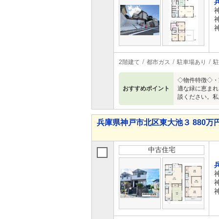
2階建て
都市ガス
駐車場あり
駐
◇物件特徴◇・
おすすめポイント
適な緑に恵まれ
談ください。私
兵庫県神戸市北区東大池３ 880万円 
中古住宅