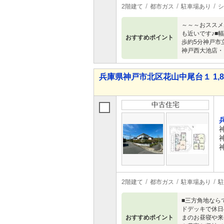
2階建て
都市ガス
駐車場あり
シ
～～～おススメ
も近いです♪■
おすすめポイント
歩約5分神戸市
神戸西大池店・
兵庫県神戸市北区花山中尾台１ 1,88
中古住宅
2階建て
都市ガス
駐車場あり
駐
■三方角地なら
ドデッキで休日
おすすめポイント
まのお昼寝や来