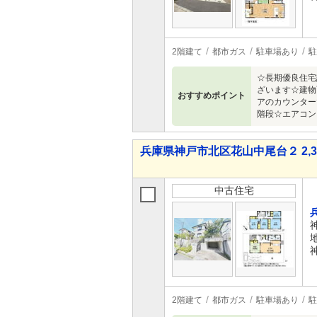
2階建て
都市ガス
駐車場あり
駐
☆長期優良住宅
ざいます☆建物
おすすめポイント
アのカウンター
階段☆エアコン
兵庫県神戸市北区花山中尾台２ 2,38
中古住宅
2階建て
都市ガス
駐車場あり
駐