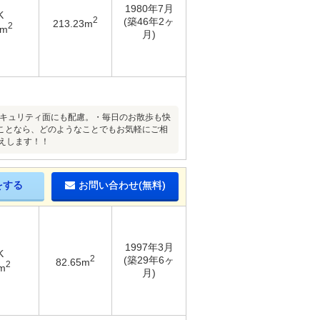
1980年7月
K
2
(築46年2ヶ
213.23m
2
6m
月)
セキュリティ面にも配慮。・毎日のお散歩も快
ことなら、どのようなことでもお気軽にご相
えします！！
をする
お問い合わせ(無料)
1997年3月
K
2
(築29年6ヶ
82.65m
2
m
月)