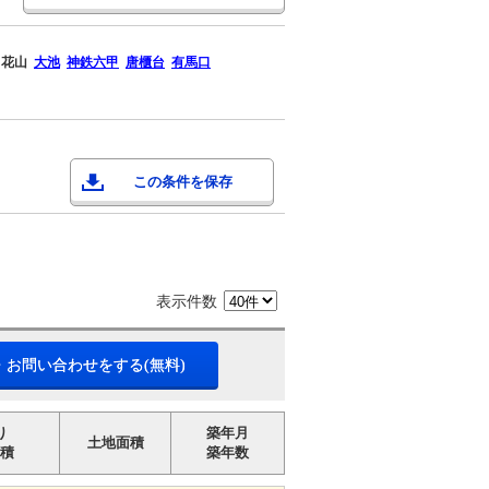
花山
大池
神鉄六甲
唐櫃台
有馬口
この条件を保存
表示件数
・お問い合わせをする(無料)
り
築年月
土地面積
積
築年数