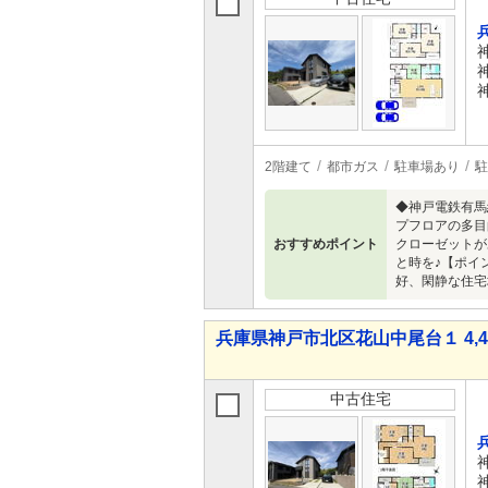
2階建て
都市ガス
駐車場あり
駐
◆神戸電鉄有馬
プフロアの多目
おすすめポイント
クローゼットが
と時を♪【ポイ
好、閑静な住宅
兵庫県神戸市北区花山中尾台１ 4,48
中古住宅