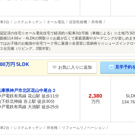
車3台
システムキッチン
オール電化
浴室乾燥機
所有権
認定済の住宅☆オール電化住宅で経済的☆駐車3台可能（車種による）☆土地75.9
面積114.68㎡・4LDKの間取り☆お庭が広くて家庭菜園やガーデニングが楽しめ
ではお子様のお勉強や在宅ワーク等に最適☆全居室に収納有り☆シューズインクロ
２台完備（リビング、2階洋室）
0万円 5LDK
見学予約
お気に入りに追加
兵庫県神戸市北区花山中尾台２
2,380
神戸電鉄有馬線 花山駅 徒歩11分
5LD
地下鉄北神線 谷上駅 徒歩30分
万円
134.7
神戸電鉄有馬線 大池駅 徒歩25分
車2台
システムキッチン
所有権
リフォームリノベーション