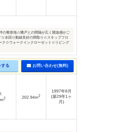
2坪の整形地☆隣戸との間隔が広く開放感がご
ます☆水回り動線良好の間取り☆スキップフロ
ーク☆ウォークインクローゼット☆リビング
をする
お問い合わせ(無料)
1997年8月
K
2
(築29年1ヶ
202.94m
2
6m
月)