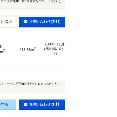
クラク収納■駐車2台可能なので、ご夫婦そ
お問い合わせ(無料)
りに追加
1994年11月
DK
2
(築31年10ヶ
215.38m
2
6m
月)
ネファーム設置■2015年ＬＤＫフローリン
をする
お問い合わせ(無料)