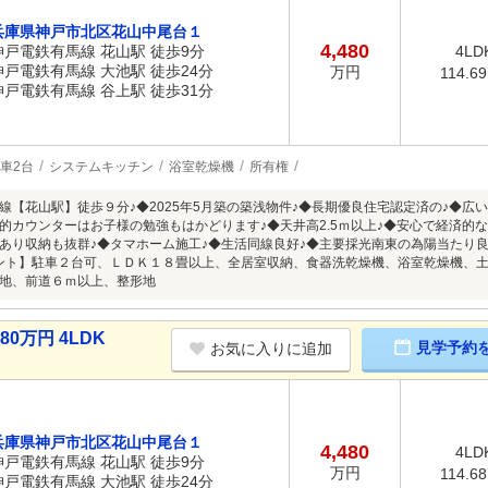
兵庫県神戸市北区花山中尾台１
4,480
神戸電鉄有馬線 花山駅 徒歩9分
4LD
神戸電鉄有馬線 大池駅 徒歩24分
万円
114.6
神戸電鉄有馬線 谷上駅 徒歩31分
車2台
システムキッチン
浴室乾燥機
所有権
線【花山駅】徒歩９分♪◆2025年5月築の築浅物件♪◆長期優良住宅認定済の♪◆広
的カウンターはお子様の勉強もはかどります♪◆天井高2.5ｍ以上♪◆安心で経済的
あり収納も抜群♪◆タマホーム施工♪◆生活同線良好♪◆主要採光南東の為陽当たり良
ント】駐車２台可、ＬＤＫ１８畳以上、全居室収納、食器洗乾燥機、浴室乾燥機、土
地、前道６ｍ以上、整形地
0万円 4LDK
見学予約
お気に入りに追加
兵庫県神戸市北区花山中尾台１
4,480
4LD
神戸電鉄有馬線 花山駅 徒歩9分
万円
114.6
神戸電鉄有馬線 大池駅 徒歩24分