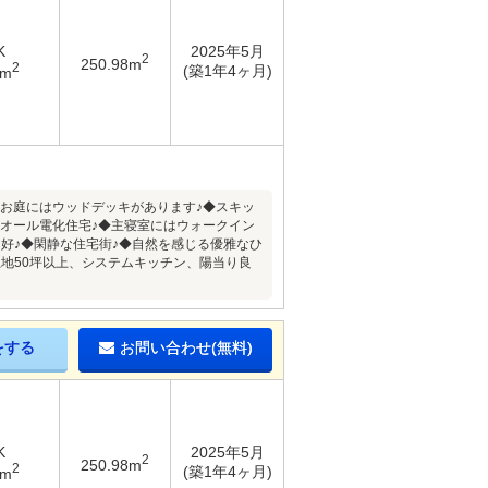
K
2025年5月
2
250.98m
2
(築1年4ヶ月)
9m
いお庭にはウッドデッキがあります♪◆スキッ
なオール電化住宅♪◆主寝室にはウォークイン
好♪◆閑静な住宅街♪◆自然を感じる優雅なひ
地50坪以上、システムキッチン、陽当り良
をする
お問い合わせ(無料)
K
2025年5月
2
250.98m
2
(築1年4ヶ月)
8m