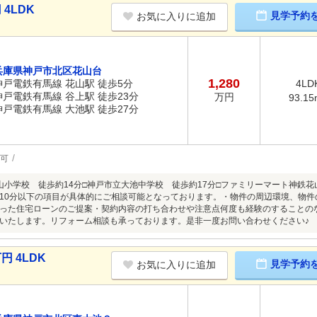
4LDK
見学予約
お気に入りに追加
兵庫県神戸市北区花山台
1,280
神戸電鉄有馬線 花山駅 徒歩5分
4LD
神戸電鉄有馬線 谷上駅 徒歩23分
万円
93.15
神戸電鉄有馬線 大池駅 徒歩27分
可
山小学校 徒歩約14分□神戸市立大池中学校 徒歩約17分□ファミリーマート神鉄花
10分以下の項目が具体的にご相談可能となっております。・物件の周辺環境、物
った住宅ローンのご提案・契約内容の打ち合わせや注意点何度も経験のすることの
いたします。リフォーム相談も承っております。是非一度お問い合わせください♪
円 4LDK
見学予約
お気に入りに追加