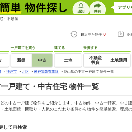
住宅・不動産
0
最近見た物件
保
一戸建てを買う
建てる
投資する
不動産
古
新築
中古
土地
土地活用
投資
県
>
神戸市
>
北区
>
神戸電鉄有馬線
>
花山駅の中古一戸建て 物件一覧
古一戸建て・中古住宅 物件一覧
家などの中古一戸建て物件をご紹介します。中古物件、中古一軒家、中古
積・土地面積・間取り・人気のこだわり条件から物件を簡単検索。理想の
更して再検索