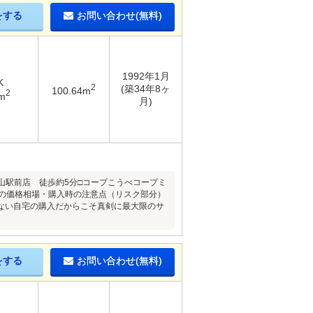
をする
お問い合わせ(無料)
1992年1月
K
2
(築34年8ヶ
100.64m
2
m
月)
山駅前店 徒歩約5分□コープこうべコープミ
件の価格相場・購入時の注意点（リスク部分）
ない自宅の購入だからこそ真剣に最大限のサ
をする
お問い合わせ(無料)