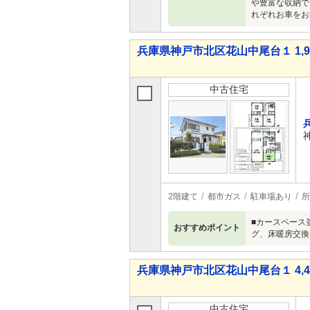
や豊富な収納で
れぞれお車をお
兵庫県神戸市北区花山中尾台１ 1,98
中古住宅
2階建て
都市ガス
駐車場あり
所
■カースペース
おすすめポイント
グ、床暖房交換
兵庫県神戸市北区花山中尾台１ 4,48
中古住宅