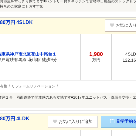
お部屋をすっきり保てます■パントリー付きキッチンで食材や日用品のストックもラ
持ちのご家庭にもおすすめ
0万円 4SLDK
お気に入
1,980
兵庫県神戸市北区花山中尾台１
4SL
神戸電鉄有馬線 花山駅 徒歩9分
万円
122.1
有権
リフォームリノベーション
並列２台 両面道路で開放感のある立地です■2017年ユニットバス・洗面台交換・エ
0万円 4LDK
見学予約
お気に入りに追加