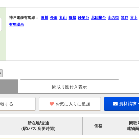
神戸電鉄有馬線：
湊川
長田
丸山
鵯越
鈴蘭台
北鈴蘭台
山の街
箕谷
谷上
有馬温泉
間取り図付き表示
お気に入りに追加
資料請求
所在地/交通
間取
価格
（駅/バス 所要時間）
建物面