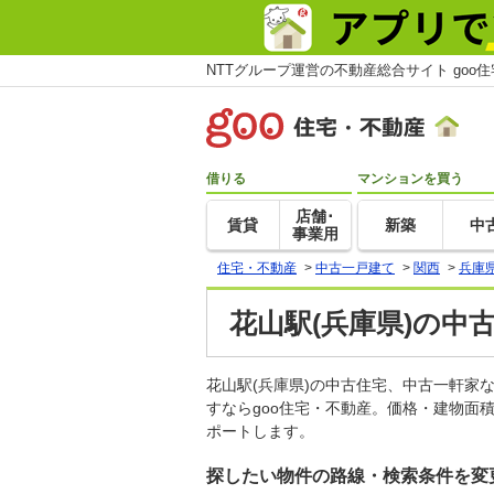
NTTグループ運営の不動産総合サイト goo
借りる
マンションを買う
店舗･
賃貸
新築
中
事業用
住宅・不動産
>
中古一戸建て
>
関西
>
兵庫
花山駅(兵庫県)の中
花山駅(兵庫県)の中古住宅、中古一軒
すならgoo住宅・不動産。価格・建物面
ポートします。
探したい物件の路線・検索条件を変