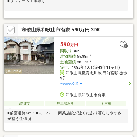
■リフォーム工事渡し
和歌山県和歌山市有家 590万円 3DK
590
万円
間取り
3DK
2
建物面積
55.88m
2
土地面積
66.12m
築年月
1982年10月(築43年11ヶ月)
和歌山電鐵貴志川線 日前宮駅 徒歩
9分
その他の交通
和歌山県和歌山市有家
2階建て
駐車場あり
所有権
■前面道路6ｍ！■スーパー、商業施設が近くにあり暮らしやすさ
が整う住環境