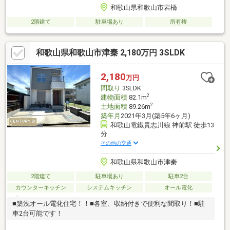
和歌山県和歌山市岩橋
2階建て
駐車場あり
所有権
和歌山県和歌山市津秦 2,180万円 3SLDK
2,180
万円
間取り
3SLDK
2
建物面積
82.1m
2
土地面積
89.26m
築年月
2021年3月(築5年6ヶ月)
和歌山電鐵貴志川線 神前駅 徒歩13
分
その他の交通
和歌山県和歌山市津秦
2階建て
駐車場あり
駐車2台
カウンターキッチン
システムキッチン
オール電化
■築浅オール電化住宅！！■各室、収納付きで便利な間取り！■駐
車2台可能です！