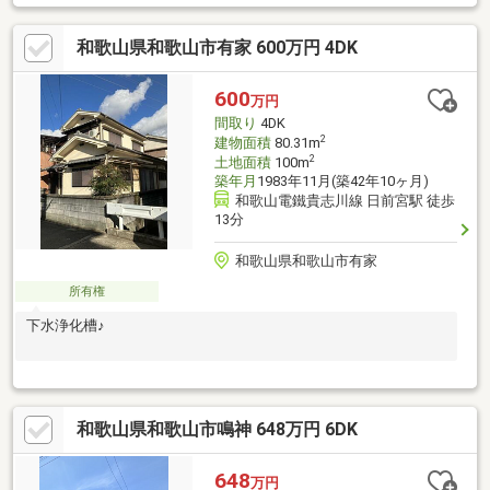
和歌山県和歌山市有家 600万円 4DK
600
万円
間取り
4DK
2
建物面積
80.31m
2
土地面積
100m
築年月
1983年11月(築42年10ヶ月)
和歌山電鐵貴志川線 日前宮駅 徒歩
13分
和歌山県和歌山市有家
所有権
下水浄化槽♪
和歌山県和歌山市鳴神 648万円 6DK
648
万円