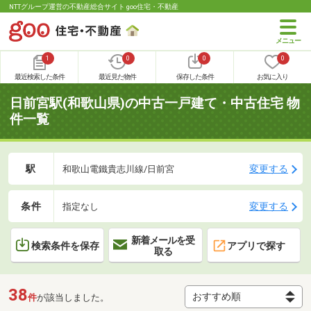
NTTグループ運営の不動産総合サイト goo住宅・不動産
1
0
0
0
最近検索した条件
最近見た物件
保存した条件
お気に入り
日前宮駅(和歌山県)の中古一戸建て・中古住宅 物
件一覧
駅
変更する
和歌山電鐵貴志川線/日前宮
条件
変更する
指定なし
新着メールを受
検索条件を保存
アプリで探す
取る
38
件
が該当しました。