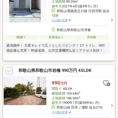
2
土地面積
89.26m
築年月
2021年4月(築5年5ヶ月)
和歌山電鐵貴志川線 日前宮駅 徒歩
12分
その他の交通
和歌山県和歌山市津秦
2階建て
駐車場あり
所有権
築浅物件！ 大変キレイで広々としたリビング！ 2Ｆトイレ、WIC
他設備も充実！ 幹線道路、公共交通機関も近くアクセス良好！
商業、医療施設も徒歩圏内で生活便利！
和歌山県和歌山市岩橋 990万円 4SLDK
990
万円
間取り
4SLDK
2
建物面積
104.64m
2
土地面積
186.56m
築年月
1990年1月(築36年8ヶ月)
和歌山線 田井ノ瀬駅 徒歩27分
その他の交通