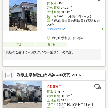
間取り
6DK
2
建物面積
57.52m
2
土地面積
237.4m
築年月
1961年5月(築65年4ヶ月)
和歌山電鐵貴志川線 日前宮駅 徒歩
20分
その他の交通
和歌山県和歌山市鳴神
平屋
所有権
長期のご生活にもおススメの平屋づくりの戸建。
和歌山県和歌山市鳴神 400万円 2LDK
400
万円
間取り
2LDK
2
建物面積
58.59m
2
土地面積
65.13m
築年月
1981年10月(築44年11ヶ月)