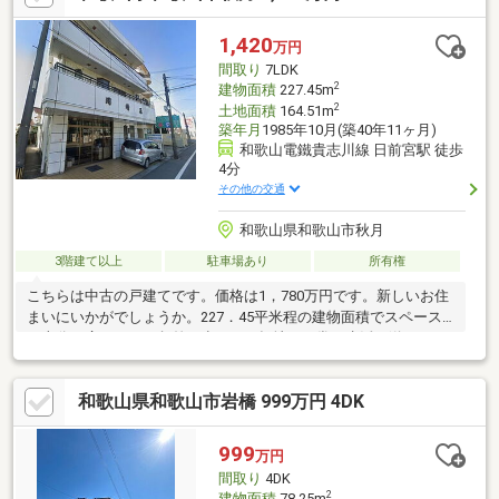
1,420
万円
間取り
7LDK
2
建物面積
227.45m
2
土地面積
164.51m
築年月
1985年10月(築40年11ヶ月)
和歌山電鐵貴志川線 日前宮駅 徒歩
4分
その他の交通
和歌山県和歌山市秋月
3階建て以上
駐車場あり
所有権
こちらは中古の戸建てです。価格は1，780万円です。新しいお住
まいにいかがでしょうか。227．45平米程の建物面積でスペース
も十分。広々として段差の少ない平坦地は日常の生活も送りやす
い場所となってお
和歌山県和歌山市岩橋 999万円 4DK
999
万円
間取り
4DK
2
建物面積
78.25m