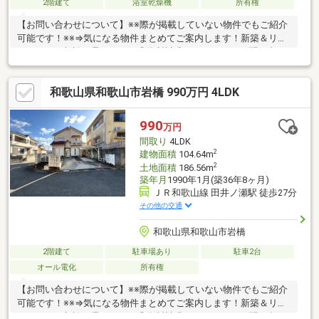
2階建て
浴室乾燥機
所有権
【お問い合わせについて】※※際が掲載していない物件でもご紹介
可能です！※※⇒気になる物件まとめてご案内します！新築＆リフ
ォームのご相談も承ります！◎資料請求、メールでのお問い合わ
せは24時間受付中♪◎18時以降のご見学ご相談・オンライン対
応・女性スタッフ対応も可能♪詳細資料のご請求・物件見学のご依
和歌山県和歌山市岩橋 990万円 4LDK
頼はお気軽に「お電話」または「資料請求ボタン」からお問い合
わせください！【住宅ローン相談会開催中】初めてでご不安な
方、各借入限度額を知りたい方資金・支払い計画を立てたい方、
990
万円
住み替えをお考えの方無料相談受付中です♪お気軽にお電話くださ
間取り
4LDK
い！
2
建物面積
104.64m
2
土地面積
186.56m
築年月
1990年1月(築36年8ヶ月)
ＪＲ和歌山線 田井ノ瀬駅 徒歩27分
その他の交通
和歌山県和歌山市岩橋
2階建て
駐車場あり
駐車2台
オール電化
所有権
【お問い合わせについて】※※際が掲載していない物件でもご紹介
可能です！※※⇒気になる物件まとめてご案内します！新築＆リフ
ォームのご相談も承ります！◎資料請求、メールでのお問い合わ