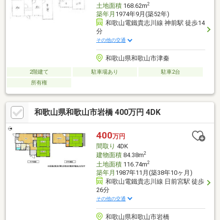
2
土地面積
168.62m
築年月
1974年9月(築52年)
和歌山電鐵貴志川線 神前駅 徒歩14
分
その他の交通
和歌山県和歌山市津秦
2階建て
駐車場あり
駐車2台
所有権
和歌山県和歌山市岩橋 400万円 4DK
400
万円
間取り
4DK
2
建物面積
84.38m
2
土地面積
116.74m
築年月
1987年11月(築38年10ヶ月)
和歌山電鐵貴志川線 日前宮駅 徒歩
26分
その他の交通
和歌山県和歌山市岩橋