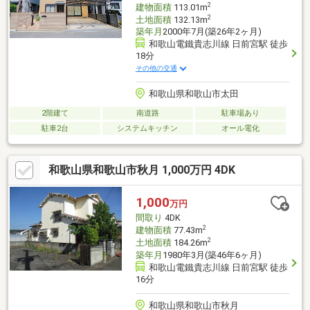
2
建物面積
113.01m
2
土地面積
132.13m
築年月
2000年7月(築26年2ヶ月)
和歌山電鐵貴志川線 日前宮駅 徒歩
18分
その他の交通
和歌山県和歌山市太田
2階建て
南道路
駐車場あり
駐車2台
システムキッチン
オール電化
和歌山県和歌山市秋月 1,000万円 4DK
1,000
万円
間取り
4DK
2
建物面積
77.43m
2
土地面積
184.26m
築年月
1980年3月(築46年6ヶ月)
和歌山電鐵貴志川線 日前宮駅 徒歩
16分
和歌山県和歌山市秋月