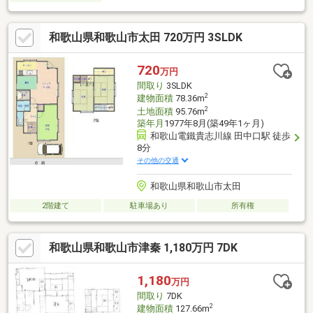
和歌山県和歌山市太田 720万円 3SLDK
720
万円
間取り
3SLDK
2
建物面積
78.36m
2
土地面積
95.76m
築年月
1977年8月(築49年1ヶ月)
和歌山電鐵貴志川線 田中口駅 徒歩
8分
その他の交通
和歌山県和歌山市太田
2階建て
駐車場あり
所有権
和歌山県和歌山市津秦 1,180万円 7DK
1,180
万円
間取り
7DK
2
建物面積
127.66m