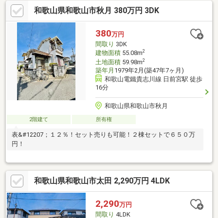
和歌山県和歌山市秋月 380万円 3DK
380
万円
間取り
3DK
2
建物面積
55.08m
2
土地面積
59.98m
築年月
1979年2月(築47年7ヶ月)
和歌山電鐵貴志川線 日前宮駅 徒歩
16分
和歌山県和歌山市秋月
2階建て
所有権
表&#12207；１２％！セット売りも可能！２棟セットで６５０万
円！
和歌山県和歌山市太田 2,290万円 4LDK
2,290
万円
間取り
4LDK