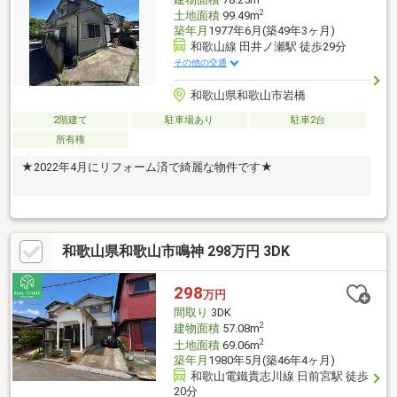
2
土地面積
99.49m
築年月
1977年6月(築49年3ヶ月)
和歌山線 田井ノ瀬駅 徒歩29分
その他の交通
和歌山県和歌山市岩橋
2階建て
駐車場あり
駐車2台
所有権
★2022年4月にリフォーム済で綺麗な物件です★
和歌山県和歌山市鳴神 298万円 3DK
298
万円
間取り
3DK
2
建物面積
57.08m
2
土地面積
69.06m
築年月
1980年5月(築46年4ヶ月)
和歌山電鐵貴志川線 日前宮駅 徒歩
20分