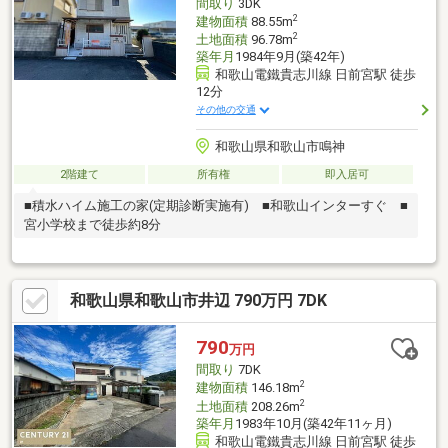
間取り
3DK
2
建物面積
88.55m
2
土地面積
96.78m
築年月
1984年9月(築42年)
和歌山電鐵貴志川線 日前宮駅 徒歩
12分
その他の交通
和歌山県和歌山市鳴神
2階建て
所有権
即入居可
■積水ハイム施工の家(定期診断実施有) ■和歌山インターすぐ ■
宮小学校まで徒歩約8分
和歌山県和歌山市井辺 790万円 7DK
790
万円
間取り
7DK
2
建物面積
146.18m
2
土地面積
208.26m
築年月
1983年10月(築42年11ヶ月)
和歌山電鐵貴志川線 日前宮駅 徒歩