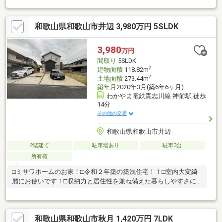
せは24時間受付中♪◎18時以降のご見学ご相談・オンライン対
応・女性スタッフ対応も可能♪詳細資料のご請求・物件見学のご依
和歌山県和歌山市井辺 3,980万円 5SLDK
頼はお気軽に「お電話」または「資料請求ボタン」からお問い合
わせください！【住宅ローン相談会開催中】初めてでご不安な
方、各借入限度額を知りたい方資金・支払い計画を立てたい方、
3,980
万円
住み替えをお考えの方無料相談受付中です♪お気軽にお電話くださ
間取り
5SLDK
い！
2
建物面積
118.82m
2
土地面積
273.44m
築年月
2020年3月(築6年6ヶ月)
わかやま電鉄貴志川線 神前駅 徒歩
14分
その他の交通
和歌山県和歌山市井辺
2階建て
駐車場あり
駐車3台
所有権
□ミサワホームのお家！□令和２年築の築浅住宅！！□室内大変綺
麗にお使いです！□収納力と居住性を兼ね備えた暮らしやすさに
こだわった５SLDK！
和歌山県和歌山市秋月 1,420万円 7LDK