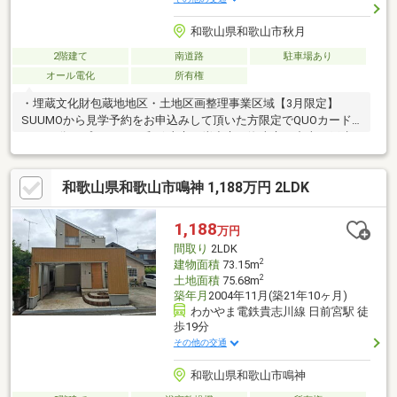
和歌山県和歌山市秋月
2階建て
南道路
駐車場あり
オール電化
所有権
・埋蔵文化財包蔵地地区・土地区画整理事業区域【3月限定】
SUUMOから見学予約をお申込みして頂いた方限定でQUOカード
1000円分をプレゼント♪和歌山市・岩出市・海南市の中古一戸建
て・中古マンションはスミカへ！リフォーム・リノベーションも
お任せください！弊社グループ会社にて、注文建築も可能です。
和歌山県和歌山市鳴神 1,188万円 2LDK
ご予算に合わせてご提案いたします♪『ローン相談だけ』『お家の
中だけ見てみたい』『予算に合わせて理想の暮らしを相談した
い』などご要望にお応えいたします！お気軽に「お電話」または
1,188
万円
「資料請求ボタン」からお問い合わせください！
間取り
2LDK
2
建物面積
73.15m
2
土地面積
75.68m
築年月
2004年11月(築21年10ヶ月)
わかやま電鉄貴志川線 日前宮駅 徒
歩19分
その他の交通
和歌山県和歌山市鳴神