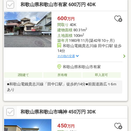
和歌山県和歌山市有家 600万円 4DK
600
万円
間取り
4DK
2
建物面積
80.31m
2
土地面積
100m
築年月
1983年11月(築42年10ヶ月)
和歌山電鐵貴志川線 田中口駅 徒歩
14分
その他の交通
和歌山県和歌山市有家
2階建て
所有権
即入居可
■和歌山電鐵貴志川線「田中口駅」徒歩約14分■前面道路広々6ｍ
あり
和歌山県和歌山市鳴神 450万円 3DK
450
万円