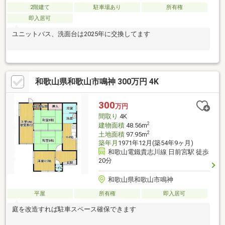
2階建て
駐車場あり
所有権
即入居可
ユニットバス、洗面台は2025年に交換してます
和歌山県和歌山市鳴神 300万円 4K
300
万円
間取り
4K
2
建物面積
48.56m
2
土地面積
97.95m
築年月
1971年12月(築54年9ヶ月)
和歌山電鐵貴志川線 日前宮駅 徒歩
20分
和歌山県和歌山市鳴神
平屋
所有権
即入居可
庭を改造すれば駐車スペース確保できます