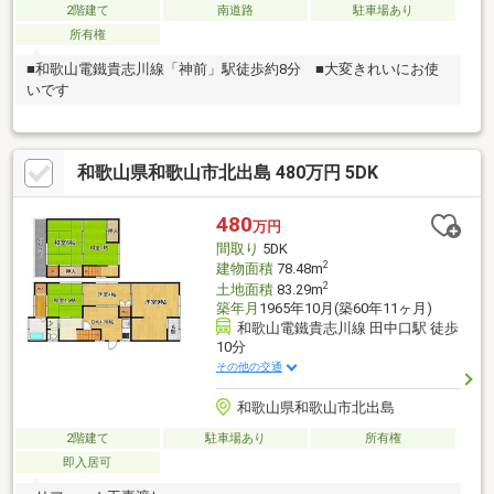
2階建て
南道路
駐車場あり
所有権
■和歌山電鐵貴志川線「神前」駅徒歩約8分 ■大変きれいにお使
いです
和歌山県和歌山市北出島 480万円 5DK
480
万円
間取り
5DK
2
建物面積
78.48m
2
土地面積
83.29m
築年月
1965年10月(築60年11ヶ月)
和歌山電鐵貴志川線 田中口駅 徒歩
10分
その他の交通
和歌山県和歌山市北出島
2階建て
駐車場あり
所有権
即入居可