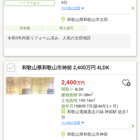
6分
パノラマあり
その他の交通
和歌山県和歌山市太田
所有権
即入居可
令和3年内装リフォーム済み、人気の太田地区
和歌山県和歌山市神前 2,400万円 4LDK
2,400
万円
間取り
4LDK
2
建物面積
91.08m
2
土地面積
199.14m
築年月
1980年7月(築46年2ヶ月)
和歌山電鐵貴志川線 神前駅 徒歩7
分
その他の交通
和歌山県和歌山市神前