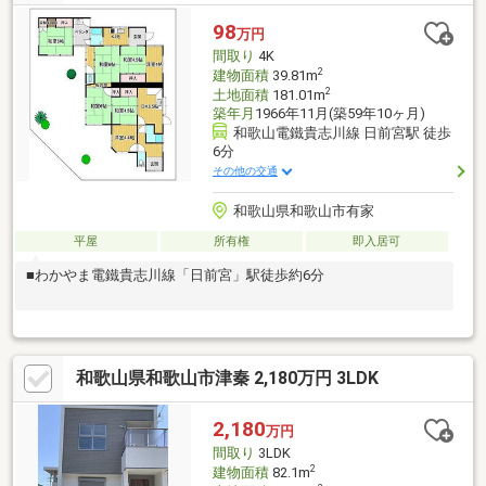
98
万円
間取り
4K
2
建物面積
39.81m
2
土地面積
181.01m
築年月
1966年11月(築59年10ヶ月)
和歌山電鐵貴志川線 日前宮駅 徒歩
6分
その他の交通
和歌山県和歌山市有家
平屋
所有権
即入居可
■わかやま電鐵貴志川線「日前宮」駅徒歩約6分
和歌山県和歌山市津秦 2,180万円 3LDK
2,180
万円
間取り
3LDK
2
建物面積
82.1m