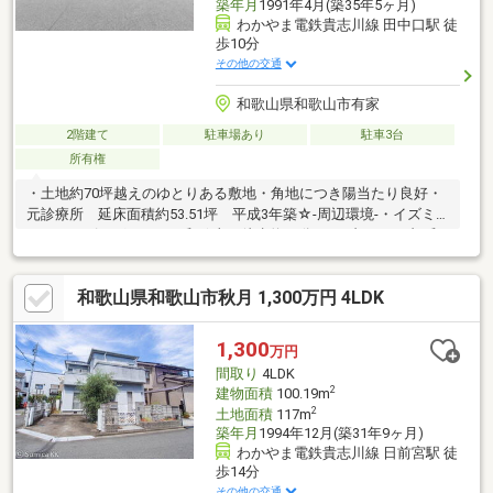
築年月
1991年4月(築35年5ヶ月)
わかやま電鉄貴志川線 田中口駅 徒
歩10分
その他の交通
和歌山県和歌山市有家
2階建て
駐車場あり
駐車3台
所有権
・土地約70坪越えのゆとりある敷地・角地につき陽当たり良好・
元診療所 延床面積約53.51坪 平成3年築☆-周辺環境-・イズミ
ヤショッピングセンター和歌山 徒歩約17分・セブンイレブン和
歌山太田店 徒歩約9分・ツルハドラッグ太田店 徒歩約7分・和
歌山北出島郵便局 徒歩約2分
和歌山県和歌山市秋月 1,300万円 4LDK
1,300
万円
間取り
4LDK
2
建物面積
100.19m
2
土地面積
117m
築年月
1994年12月(築31年9ヶ月)
わかやま電鉄貴志川線 日前宮駅 徒
歩14分
その他の交通