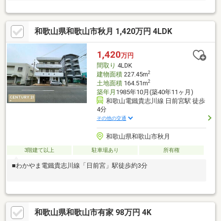
和歌山県和歌山市秋月 1,420万円 4LDK
1,420
万円
間取り
4LDK
2
建物面積
227.45m
2
土地面積
164.51m
築年月
1985年10月(築40年11ヶ月)
和歌山電鐵貴志川線 日前宮駅 徒歩
4分
その他の交通
和歌山県和歌山市秋月
3階建て以上
駐車場あり
所有権
■わかやま電鐵貴志川線「日前宮」駅徒歩約3分
和歌山県和歌山市有家 98万円 4K