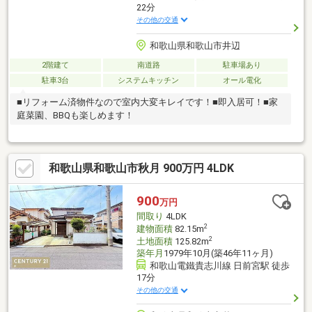
22分
その他の交通
和歌山県和歌山市井辺
2階建て
南道路
駐車場あり
駐車3台
システムキッチン
オール電化
■リフォーム済物件なので室内大変キレイです！■即入居可！■家
庭菜園、BBQも楽しめます！
和歌山県和歌山市秋月 900万円 4LDK
900
万円
間取り
4LDK
2
建物面積
82.15m
2
土地面積
125.82m
築年月
1979年10月(築46年11ヶ月)
和歌山電鐵貴志川線 日前宮駅 徒歩
17分
その他の交通