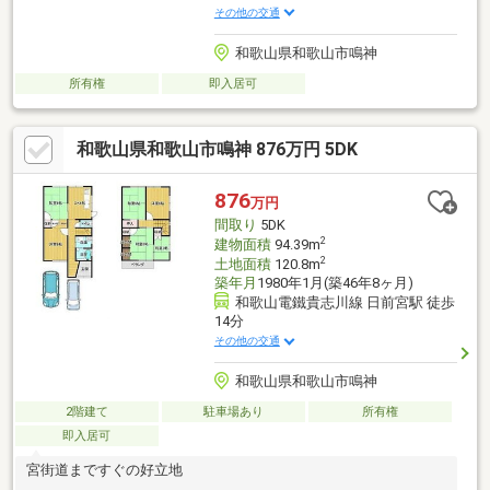
その他の交通
和歌山県和歌山市鳴神
所有権
即入居可
和歌山県和歌山市鳴神 876万円 5DK
876
万円
間取り
5DK
2
建物面積
94.39m
2
土地面積
120.8m
築年月
1980年1月(築46年8ヶ月)
和歌山電鐵貴志川線 日前宮駅 徒歩
14分
その他の交通
和歌山県和歌山市鳴神
2階建て
駐車場あり
所有権
即入居可
宮街道まですぐの好立地