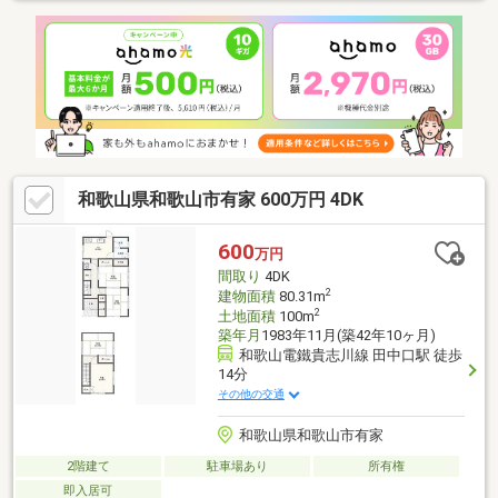
和歌山県和歌山市有家 600万円 4DK
600
万円
間取り
4DK
2
建物面積
80.31m
2
土地面積
100m
築年月
1983年11月(築42年10ヶ月)
和歌山電鐵貴志川線 田中口駅 徒歩
14分
その他の交通
和歌山県和歌山市有家
2階建て
駐車場あり
所有権
即入居可