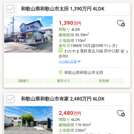
和歌山県和歌山市太田 1,390万円 4LDK
1,390
万円
間取り
4LDK
2
建物面積
93.59m
2
土地面積
110m
築年月
1986年10月(築39年11ヶ月)
わかやま電鉄貴志川線 田中口駅 徒
歩9分
その他の交通
和歌山県和歌山市太田
2階建て
都市ガス
所有権
和歌山県和歌山市有家 2,480万円 6LDK
2,480
万円
間取り
6LDK
2
建物面積
176.92m
2
土地面積
256m