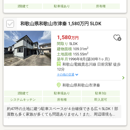
2階建て
駐車場あり
所有権
和歌山県和歌山市津秦 1,580万円 5LDK
1,580
万円
間取り
5LDK
2
建物面積
109.31m
2
土地面積
155.55m
築年月
1996年8月(築30年1ヶ月)
和歌山電鐵貴志川線 日前宮駅 徒歩
12分
その他の交通
和歌山県和歌山市津秦
2階建て
駐車場あり
駐車3台
システムキッチン
所有権
即入居可
約47坪の土地に建つ駐車スペースが４台確保できる広々5LDK！部
屋数も多く家族が多くても問題ありません！また、周辺環境も充
実しており家族向けにオススメな物件です！リフォームのご相談
も受付中です！