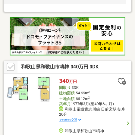
和歌山県和歌山市鳴神 340万円 3DK
340
万円
間取り
3DK
2
建物面積
54.69m
2
土地面積
66.12m
築年月
1977年3月(築49年6ヶ月)
和歌山電鐵貴志川線 日前宮駅 徒歩
20分
その他の交通
和歌山県和歌山市鳴神