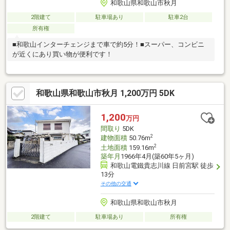
和歌山県和歌山市秋月
2階建て
駐車場あり
駐車2台
所有権
■和歌山インターチェンジまで車で約5分！■スーパー、コンビニ
が近くにあり買い物が便利です！
和歌山県和歌山市秋月 1,200万円 5DK
1,200
万円
間取り
5DK
2
建物面積
50.76m
2
土地面積
159.16m
築年月
1966年4月(築60年5ヶ月)
和歌山電鐵貴志川線 日前宮駅 徒歩
13分
その他の交通
和歌山県和歌山市秋月
2階建て
駐車場あり
所有権