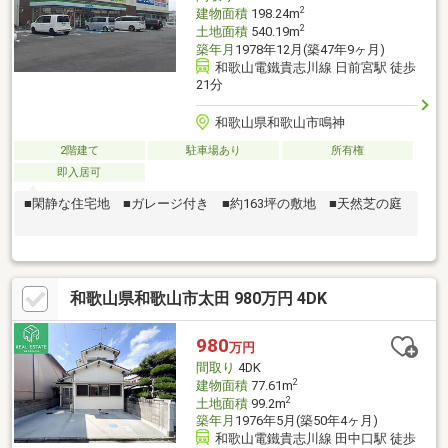
2
建物面積
198.24m
2
土地面積
540.19m
築年月
1978年12月(築47年9ヶ月)
和歌山電鐵貴志川線 日前宮駅 徒歩
21分
和歌山県和歌山市鳴神
2階建て
駐車場あり
所有権
即入居可
■閑静な住宅地 ■ガレージ付き ■約163坪の敷地 ■天然芝の庭
和歌山県和歌山市太田 980万円 4DK
980
万円
間取り
4DK
2
建物面積
77.61m
2
土地面積
99.2m
築年月
1976年5月(築50年4ヶ月)
和歌山電鐵貴志川線 田中口駅 徒歩