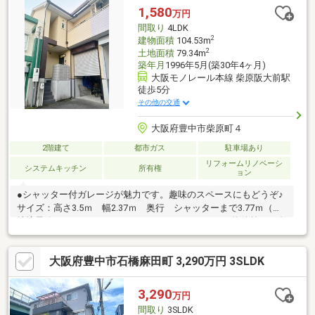
ナブルで購入をしたい」など...皆さまからのご相談お待ちしてお
1,580
万円
ります。また、ご購入後に家賃収入として月々148000円が入って
間取り
4LDK
きます将来のお子様の為にいかがでしょうか？
2
建物面積
104.53m
2
土地面積
79.34m
築年月
1996年5月(築30年4ヶ月)
大阪モノレール本線 柴原阪大前駅
徒歩5分
その他の交通
大阪府豊中市柴原町４
2階建て
都市ガス
駐車場あり
リフォームリノベーシ
システムキッチン
所有権
ョン
●シャッター付ガレージが魅力です。趣味のスペースにもどうぞ♪
サイズ：高さ3.5ｍ 幅2.37ｍ 奥行 シャッターまで3.77ｍ（敷
地境界線まで5.06ｍ）●ハイエース、２ｔトラックも物件前まで進
入可能です。●平成8年5月建築 鉄骨造のテラスハウス●土地面積
79.34㎡（24.00坪）●全居室6帖以上で広々とした間取りです●約
大阪府豊中市石橋麻田町 3,290万円 3SLDK
10年前に屋根・外壁塗装実施●柴原阪大前駅 徒歩5分●周辺生活
施設充実●桜井谷小学校＆第二中学校
3,290
万円
間取り
3SLDK