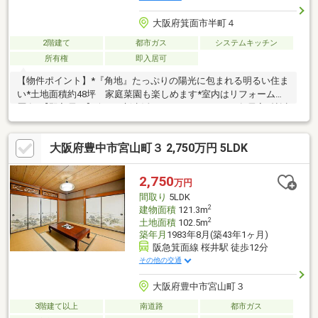
大阪府箕面市半町４
2階建て
都市ガス
システムキッチン
所有権
即入居可
【物件ポイント】*『角地』たっぷりの陽光に包まれる明るい住ま
い*土地面積約48坪 家庭菜園も楽しめます*室内はリフォーム履
歴有*【即入居可】今すぐ新生活をスタートできます*各居室6帖以
上を確保 ゆったりした間取りプラン*各居室収納＋納戸『収納力
の高いプラン』*２階には8畳和室＋6畳和室 ほっこりできる空間
大阪府豊中市宮山町３ 2,750万円 5LDK
*阪急箕面線「桜井駅」徒歩12分*毎日のお買物や子育て施設が充
実*2023年 給湯器交換済◆建物状況調査報告書有 安心の中古
戸建◆～現況は空家につき気兼ねなくご内覧可能です～
2,750
万円
間取り
5LDK
2
建物面積
121.3m
2
土地面積
102.5m
築年月
1983年8月(築43年1ヶ月)
阪急箕面線 桜井駅 徒歩12分
その他の交通
大阪府豊中市宮山町３
3階建て以上
南道路
都市ガス