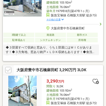
2
建物面積
103.92m
2
土地面積
76.06m
築年月
1979年8月(築47年1ヶ月)
阪急宝塚線 石橋阪大前駅 徒歩7分
その他の交通
大阪府豊中市石橋麻田町
3階建て以上
南道路
都市ガス
駐車場あり
システムキッチン
所有権
◆３部屋すべて収納と窓あり、うち１部屋にはＷＩＣがありま
す！◆３方角地、窓あり納戸＋ＬＤＫ収納もあります！◆食洗
機・浴室ＴＶモニター・エアコンなどのうれしい設備あります
◎◆会話が弾む対面式キッチン、洗面所・浴室に窓があり、コミ
ュニケーションが取りやすい間取りです！◆そのままのお引き渡
大阪府豊中市石橋麻田町 3,290万円 3LDK
しはもちろん、リフォーム・リノベーションのご相談もお待ちし
ております！～２０１２年１２月リノベーション内容～・キッチ
ン、浴室、洗面台、トイレ新調・フローリング、全室クロス張替
3,290
万円
～周辺環境～・阪急オアシス箕面店 徒歩８分・ローソン瀬川
間取り
3LDK
店 徒歩７分・石橋小学校 徒歩１０分・石橋中学校 徒歩９分
2
建物面積
103.92m
2
土地面積
76.06m
築年月
1979年8月(築47年1ヶ月)
阪急宝塚線 石橋阪大前駅 徒歩7分