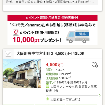
分 他・南東側の公道に接道▼特徴・3面採光のLDKは約15.2帖・作
業動線の短いL字型キッチン、床下収納有・キッチン横の洗面室は
2WAY、家事・生活動線に配慮・各洋室に収納を設置・洋室2部屋
に面する南西向きバルコニー・駐車2台可能(車種による)・室内丁
寧にお使いです▼周辺環境・フレスコ桜井店 徒歩6分(約420m)・
箕面市立西南小学校 徒歩8分(約630m)※容積率は前面道路幅員
(m)×4／10×100%に制限■ ご希望の住まい探しをお手伝いします
詳細はお気軽にお問い合わせください
大阪府豊中市宮山町２ 4,500万円 4SLDK
4,500
万円
間取り
4SLDK
2
建物面積
139.49m
2
土地面積
160.86m
築年月
1986年1月(築40年8ヶ月)
大阪モノレール本線 柴原阪大前駅
徒歩11分
大阪府豊中市宮山町２