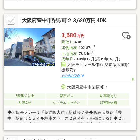
ーム履歴あり！⇒水回り、クロス、壁紙、外壁、屋根前面道路も
広く、駐車しやすいです！即引き渡し可能！駅からの道のりはほ
ぼ平坦！シャッター付き車庫！約17帖のゆったり使えるLDK！ウ
大阪府豊中市柴原町２ 3,680万円 4DK
ォークインクロゼットなど収納充実！／周辺施設＼・阪急オアシ
ス石橋店徒歩10分…800ｍ・食品館アプロ石橋店徒歩10分…800
ｍ・医療法人マックシール巽病院徒歩10分…800ｍ
3,680
万円
間取り
4DK
2
建物面積
102.87m
2
土地面積
78.34m
築年月
2006年12月(築19年9ヶ月)
大阪モノレール本線 柴原阪大前駅
徒歩7分
その他の交通
大阪府豊中市柴原町２
3階建て以上
都市ガス
駐車場あり
駐車2台
システムキッチン
浴室乾燥機
◆大阪モノレール「柴原阪大前」駅徒歩７分◆阪急宝塚線「豊
中」駅徒歩１５分◆駐車スペース２台分有（車種による）◆２０
０６年築◆建物面積１０２．８７㎡≪周辺環境≫◇万代豊中本町
店 約650ｍ◇ローソン豊中桜の町一丁目店 約500ｍ◇千里園３
丁目公園 約180ｍ◇豊中市立桜井谷小学校 約800ｍ◇豊中市立