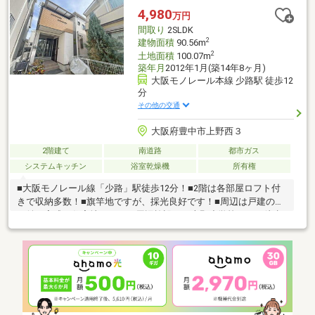
4,980
万円
間取り
2SLDK
2
建物面積
90.56m
2
土地面積
100.07m
築年月
2012年1月(築14年8ヶ月)
大阪モノレール本線 少路駅 徒歩12
分
その他の交通
大阪府豊中市上野西３
2階建て
南道路
都市ガス
システムキッチン
浴室乾燥機
所有権
■大阪モノレール線「少路」駅徒歩12分！■2階は各部屋ロフト付
きで収納多数！■旗竿地ですが、採光良好です！■周辺は戸建の立
ち並ぶ完成な住宅地です！＼周辺施設／・上野小学校・・・徒歩
12分（960ｍ）・第十一中学校・・・徒歩23分（1840ｍ）・万代
豊中本町店・・・徒歩11分（880ｍ）・阪急オアシス豊中少路
店・・・徒歩15分（1200ｍ）・ロマンチック街道・・・徒歩7分
（560ｍ）東証上場のウィルで安心取引！キッズスペース有！オ
ンライン相談対応！平日特典！北摂・阪神間の物件はほぼ全てご
紹介可能！一緒にあなたにとってベストなお住まいを探しましょ
う！まずはお気軽にお電話を！