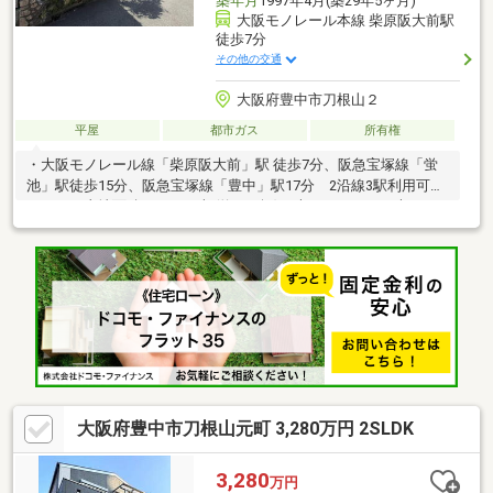
築年月
1997年4月(築29年5ヶ月)
大阪モノレール本線 柴原阪大前駅
徒歩7分
その他の交通
大阪府豊中市刀根山２
平屋
都市ガス
所有権
・大阪モノレール線「柴原阪大前」駅 徒歩7分、阪急宝塚線「蛍
池」駅徒歩15分、阪急宝塚線「豊中」駅17分 2沿線3駅利用可能
です。・土地面積248.54平米 (約75.1坪)の大きさです。・大きな
お庭のある戸建・LDK＋納戸＋作業場の間取りの屋建です。リフ
ォームで間取り変更も可能です。・前面道路 公道です。※お土地
としてのご検討も可能です。まずはお気軽にお問合せください。
大阪府豊中市刀根山元町 3,280万円 2SLDK
3,280
万円