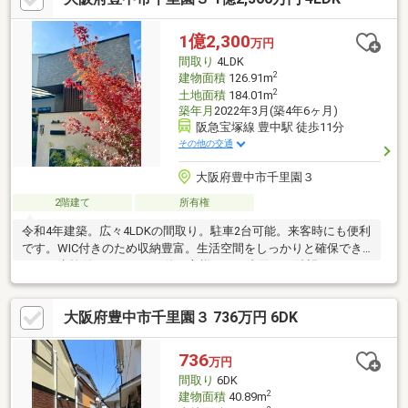
歩圏内に位置する、2022年築の中古一戸建て。ゆとりのある4LDK
の間取りです。②約61坪の敷地には収納力のあるウォークインク
1億2,300
万円
ローゼットやシューズインクロークなど、暮らしを快適にする設
間取り
4LDK
備が充実しています。
2
建物面積
126.91m
2
土地面積
184.01m
築年月
2022年3月(築4年6ヶ月)
阪急宝塚線 豊中駅 徒歩11分
その他の交通
大阪府豊中市千里園３
2階建て
所有権
令和4年建築。広々4LDKの間取り。駐車2台可能。来客時にも便利
です。WIC付きのため収納豊富。生活空間をしっかりと確保でき
ます。水栓付きパティオは使い方様々。ご内覧のご希望など、お
気軽にお問い合わせください！
大阪府豊中市千里園３ 736万円 6DK
736
万円
間取り
6DK
2
建物面積
40.89m