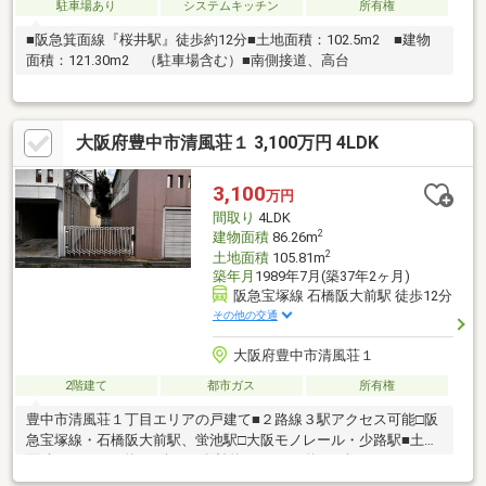
駐車場あり
システムキッチン
所有権
■阪急箕面線『桜井駅』徒歩約12分■土地面積：102.5m2 ■建物
面積：121.30m2 （駐車場含む）■南側接道、高台
大阪府豊中市清風荘１ 3,100万円 4LDK
3,100
万円
間取り
4LDK
2
建物面積
86.26m
2
土地面積
105.81m
築年月
1989年7月(築37年2ヶ月)
阪急宝塚線 石橋阪大前駅 徒歩12分
その他の交通
大阪府豊中市清風荘１
2階建て
都市ガス
所有権
豊中市清風荘１丁目エリアの戸建て■２路線３駅アクセス可能□阪
急宝塚線・石橋阪大前駅、蛍池駅□大阪モノレール・少路駅■土地
面積105.81㎡（約32.0坪）□有効約75.83㎡（約22.9坪）
■4LDK86.26㎡（約26.0坪）+屋根裏収納■1989（平成１）年７月