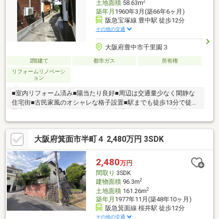
2
土地面積
58.63m
築年月
1960年3月(築66年6ヶ月)
阪急宝塚線 豊中駅 徒歩12分
その他の交通
大阪府豊中市千里園３
2階建て
都市ガス
所有権
リフォームリノベーシ
ョン
■室内リフォーム済み■陽当たり良好■周辺は交通量少なく閑静な
住宅街■古民家風のオシャレな格子設置■駅までも徒歩13分で徒歩
圏内にスパーもございます。担当の中屋までお気軽にお問合せく
ださい。
大阪府箕面市半町４ 2,480万円 3SDK
2,480
万円
間取り
3SDK
2
建物面積
96.3m
2
土地面積
161.26m
築年月
1977年11月(築48年10ヶ月)
阪急箕面線 桜井駅 徒歩12分
その他の交通