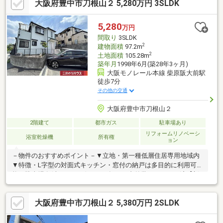
大阪府豊中市刀根山２ 5,280万円 3SLDK
第十三中学校 約120ｍ
5,280
万円
間取り
3SLDK
2
建物面積
97.2m
2
土地面積
105.28m
築年月
1998年6月(築28年3ヶ月)
大阪モノレール本線 柴原阪大前駅
徒歩7分
その他の交通
大阪府豊中市刀根山２
2階建て
都市ガス
駐車場あり
リフォームリノベーシ
浴室乾燥機
所有権
ョン
－物件のおすすめポイント－▼立地・第一種低層住居専用地域内
▼特徴・L字型の対面式キッチン・窓付の納戸は多目的に利用可
能・駐車場有(車種による)▼2021年12月内外装リフォーム済【新
調】キッチン、浴室、洗面化粧台、トイレ(1・2階)【その他】外
壁・屋根塗装、フローリング重ね張り 他※私道は通路と読替え※建
大阪府豊中市刀根山２ 5,380万円 2SLDK
築基準法に定める道路に接道していないため原則として建物の建
築・増築・改築は不可建築審査会の同意を得て建築基準法43条2
項2号の許可を受けた場合は可能■ ご希望の住まい探しをお手伝い