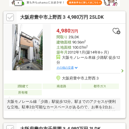
大阪府豊中市上野西３ 4,980万円 2SLDK
4,980
万円
間取り
2SLDK
2
建物面積
90.56m
2
土地面積
100.07m
築年月
2012年1月(築14年8ヶ月)
大阪モノレール本線 少路駅 徒歩12
分
その他の交通
大阪府豊中市上野西３
2階建て
南道路
都市ガス
所有権
大阪モノレール線「少路」駅徒歩12分。駅までのアクセスが便利
な立地。駐車2台可能なカースペースがあるので、お車を2台お持
ちのご家庭や来客時にも便利です。収納豊富な間取りで生活空間
をしっかりと確保できます。1階北側にタイルテラスがございま
す。BBQやプールのスペースとして活用できます！ご内覧のご希
大阪府豊中市千里園３ 4,980万円 3LDK
望など、お気軽にお問い合わせください。※宅地造成等工事規制