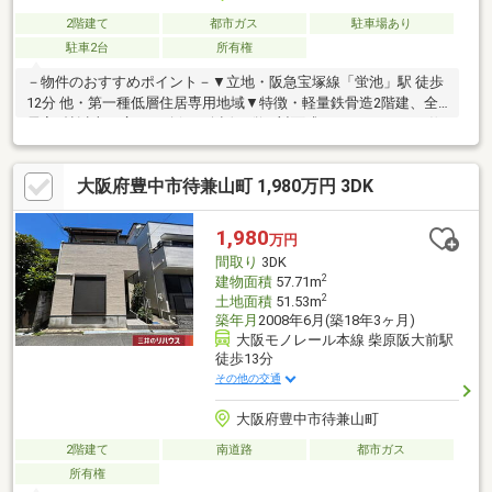
2階建て
都市ガス
駐車場あり
駐車2台
所有権
－物件のおすすめポイント－▼立地・阪急宝塚線「蛍池」駅 徒歩
12分 他・第一種低層住居専用地域▼特徴・軽量鉄骨造2階建、全
居室6帖以上の広さを確保・会話の弾む対面式キッチン、2WAY仕
様・洗面室は勝手口付、キッチンにも近く家事動線良好・南・東
の2面にバルコニー有・収納力のある納戸・WIC有・堀込車庫2台
大阪府豊中市待兼山町 1,980万円 3DK
分有(車種による)▼設備・浴室1616サイズ・電動シャッター※【宅
地造成等工事規制区域】 各都道府県知事へ「許可」等の申請が
必要となる場合有■ ご希望の住まい探しをお手伝いします
1,980
万円
━━━━━・・・物件の詳細・ご相談はお気軽にお問い合わせく
間取り
3DK
ださい。
2
建物面積
57.71m
2
土地面積
51.53m
築年月
2008年6月(築18年3ヶ月)
大阪モノレール本線 柴原阪大前駅
徒歩13分
その他の交通
大阪府豊中市待兼山町
2階建て
南道路
都市ガス
所有権