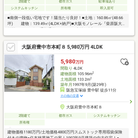
2階建て
都市ガス
駐車場あり
システムキッチン
所有権
即入居可
■南側一段低い宅地です！陽当たり良好！■土地：160.86㎡(48.66
坪) 建物：139.49㎡(4LDK+納戸)■大阪モノレール『柴原阪大
前駅』まで11分で通勤通学のしやすい立地■独立キッチンは4.5
帖 LDKは広々14.6帖！陽当たりが良く、ご家族みんなでゆった
りと過ごしていただける空間！■駐車スペースはファミリーバン
大阪府豊中市本町８ 5,980万円 4LDK
が停められる広さです！■収納がたくさんある間取り！小屋裏収
納もございます！■コンビニまで250ｍ、スーパーまで850ｍ、ド
ラックストアまで600ｍ の距離にあり毎日のお買い物に便利！
5,980
万円
間取り
4LDK
2
建物面積
105.96m
2
土地面積
133.2m
築年月
1997年9月(築29年)
阪急宝塚線 豊中駅 徒歩11分
その他の交通
大阪府豊中市本町８
2階建て
都市ガス
システムキッチン
所有権
建物価格1180万円/土地価格4800万円スムストック専用瑕疵保険
付きの建物●住友林業施工の家！1997年9月建築の中古住宅！●豊