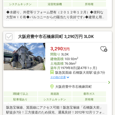
システムキッチン
浴室乾燥機
所有権
◆水廻り、外壁等リフォーム歴有（２０１２年１２月）◆便利な
大型ＷＩＣ有◆バルコニーからの陽当たり良好です♪◆建替え用
地としてもご検討いただけます【お買い物施設】・阪急オアシス
箕面店：徒歩8分・ファミリーマート石橋駅東店：徒歩7分・ロー
ソン瀬川店：徒歩6分・ニトリ箕面店：徒歩8分・コジマドラッグ
大阪府豊中市石橋麻田町 3,290万円 3LDK
箕面店：徒歩8分【教育施設】・わくわく保育園：徒歩6分・池田
市立石橋小学校：徒歩10分・池田市立石橋中学校：徒歩8分【そ
の他施設】・医療法人マックシール巽病院：徒歩10分◆現地見
3,290
万円
学・内覧をご希望の際は下記の見学カレンダーまたはお電話でお
間取り
3LDK
気軽にご予約ください♪
2
建物面積
103.92m
2
土地面積
76.06m
築年月
1979年8月(築47年1ヶ月)
阪急箕面線 石橋阪大前駅 徒歩7分
その他の交通
大阪府豊中市石橋麻田町
3階建て以上
南道路
都市ガス
駐車場あり
システムキッチン
所有権
阪急宝塚線、箕面線にアクセス可能！阪急宝塚線「石橋阪大前」
駅徒歩7分！三方接道のため採光、通風良好！2012年12月リフォ