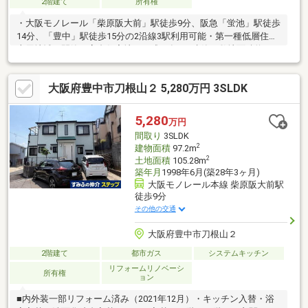
2階建て
所有権
・大阪モノレール「柴原阪大前」駅徒歩9分、阪急「蛍池」駅徒歩
14分、「豊中」駅徒歩15分の2沿線3駅利用可能・第一種低層住居
専用地域の閑静な高台住宅地・平成10年6月建築・敷地面積約31
坪・3SLDKのゆとりある間取り・駐車スペースあり（車種によ
る）・玄関上部吹抜けで開放感のある空間・大型ウォークインク
大阪府豊中市刀根山２ 5,280万円 3SLDK
ロゼットなど収納充実・2021年12月内外装リフォーム済みキッチ
ン新調浴室新調（浴室暖房換気乾燥機付き）洗面化粧台新調トイ
レ新調（1階・2階）玄関ドア交換外壁・屋根塗装クロス張替え
5,280
万円
（一部除く）
間取り
3SLDK
2
建物面積
97.2m
2
土地面積
105.28m
築年月
1998年6月(築28年3ヶ月)
大阪モノレール本線 柴原阪大前駅
徒歩9分
その他の交通
大阪府豊中市刀根山２
2階建て
都市ガス
システムキッチン
リフォームリノベーシ
所有権
ョン
■内外装一部リフォーム済み（2021年12月）・キッチン入替・浴