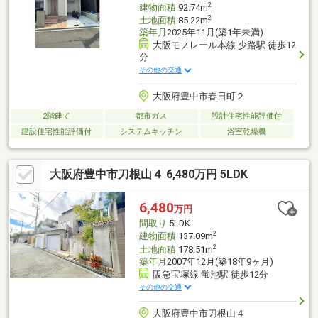
2
建物面積
92.74m
2
土地面積
85.22m
築年月
2025年11月(築1年未満)
大阪モノレール本線 少路駅 徒歩12
分
その他の交通
大阪府豊中市春日町２
2階建て
都市ガス
設計住宅性能評価付
建設住宅性能評価付
システムキッチン
浴室乾燥機
大阪府豊中市刀根山４ 6,480万円 5LDK
6,480
万円
間取り
5LDK
2
建物面積
137.09m
2
土地面積
178.51m
築年月
2007年12月(築18年9ヶ月)
阪急宝塚線 蛍池駅 徒歩12分
その他の交通
大阪府豊中市刀根山４