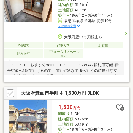
ただきます♪
2
建物面積
51.26m
2
土地面積
41.3m
築年月
1966年2月(築60年7ヶ月)
阪急宝塚線 蛍池駅 徒歩10分
その他の交通
大阪府豊中市刀根山６
2階建て
都市ガス
所有権
リフォームリノベーシ
即入居可
ョン
＋・＋・＋ おすすめpoint ＋・＋・＋・2WAY2駅利用可能♪伊
丹空港へ1駅で行けるので、旅行や急な出張へ行くのに便利な立地
♪・角地♪開放感あり、風通し良好♪・2026年2月リフォーム済♪美
麗な状態で生活できる♪・キッチンと浴室、全居室に窓あり♪換気
がしやすい♪・収益物件としてもおすすめ♪・固定資産税 R７年
大阪府箕面市半町４ 1,500万円 3LDK
24342円・上記私道負担部分は、現地テープ測量による概算面積
のため測量結果、差異、セットバックが生じる可能性がありま
す。・2026年2月リフォーム済♪美麗な状態で生活できる♪和室→
1,500
万円
洋和室へ改装、室内壁塗装、フロアタイル新調、床下一部補強、
間取り
3LDK
洗い工事一式
2
建物面積
59.26m
2
土地面積
58.19m
築年月
1978年6月(築48年3ヶ月)