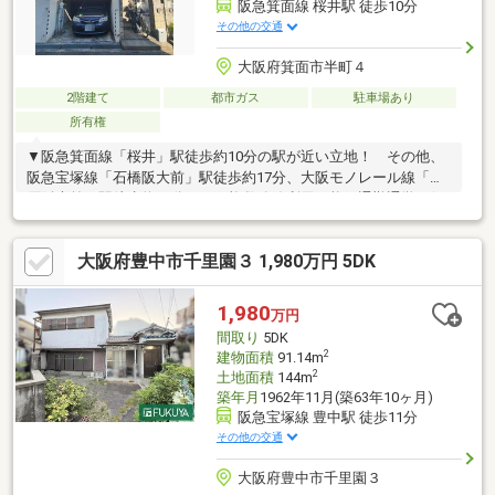
阪急箕面線 桜井駅 徒歩10分
その他の交通
大阪府箕面市半町４
2階建て
都市ガス
駐車場あり
所有権
▼阪急箕面線「桜井」駅徒歩約10分の駅が近い立地！ その他、
阪急宝塚線「石橋阪大前」駅徒歩約17分、大阪モノレール線「柴
原阪大前」駅徒歩約19分など 複数路線利用可能で通勤通学に便
利！▼周辺にスーパーやコンビニなど毎日使いやすいお買い物施
設が充実しております♪【周辺施設】・フレスコ桜井店：約240ｍ
大阪府豊中市千里園３ 1,980万円 5DK
（徒歩約3分）・阪急オアシス箕面店：約460ｍ（徒歩約6分）・
ファミリーマート箕面半町店：約370ｍ（徒歩約5分）・セブンイ
レブン豊中宮山町2丁目店：約600ｍ（徒歩約8分）・コジマドラ
1,980
万円
ッグ箕面店：約460ｍ（徒歩約6分）
間取り
5DK
2
建物面積
91.14m
2
土地面積
144m
築年月
1962年11月(築63年10ヶ月)
阪急宝塚線 豊中駅 徒歩11分
その他の交通
大阪府豊中市千里園３