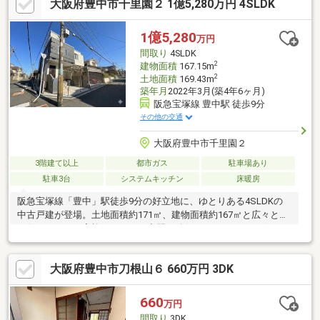
大阪府豊中市千里園２ 1億5,280万円 4SLDK
米(約77.88坪)(2026年5月28日実施) 仮測量面積および寸周り間に
ついては、隣地境界立会等が未了のため、確定測量の結果増減す
る可能性有■ ご希望の住まい探しをお手伝いします
1億5,280
万円
━━━━━・・・物件の詳細・ご相談はお気軽にお問い合わせく
間取り
4SLDK
ださい。
2
建物面積
167.15m
2
土地面積
169.43m
築年月
2022年3月(築4年6ヶ月)
阪急宝塚線 豊中駅 徒歩9分
その他の交通
大阪府豊中市千里園２
3階建て以上
都市ガス
駐車場あり
駐車3台
システムキッチン
床暖房
阪急宝塚線「豊中」駅徒歩9分の好立地に、ゆとりある4SLDKの
中古戸建が登場。土地面積約171㎡、建物面積約167㎡と広々とし
た住まいで、ご家族それぞれの空間も確保できます。カーポート
付きで駐車3台可能（車種による）なのも魅力♪収納スペースも豊
富で、すっきりとした暮らしを実現。子育て世帯にもおすすめの
大阪府豊中市刀根山６ 660万円 3DK
一邸です。【リフォーム相談】弊社では、リフォーム工事専門チ
ームがいる為、専門のスタッフがお客様のお悩みに合わせてお話
をうかがい、お客様のニーズに合わせたご提案をさせていただい
660
万円
ております♪経験豊富な営業スタッフがしっかりとご対応させてい
間取り
3DK