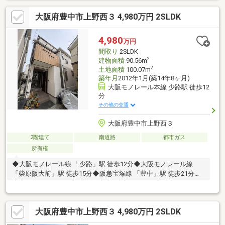
築■間口約2.7ｍ駐車１台可能※サイズ制限有周辺環境ーーー■豊中
大阪府豊中市上野西３ 4,980万円 2SLDK
市立刀根山小学校 徒歩約14分■豊中市立第十八中学校 徒歩約
15分
4,980
万円
間取り
2SLDK
2
建物面積
90.56m
2
土地面積
100.07m
築年月
2012年1月(築14年8ヶ月)
大阪モノレール本線 少路駅 徒歩12
分
その他の交通
大阪府豊中市上野西３
2階建て
南道路
都市ガス
所有権
◆大阪モノレール線 「少路」駅 徒歩12分◆大阪モノレール線
「柴原阪大前」駅 徒歩15分◆阪急宝塚線 「豊中」駅 徒歩21分◆
土地面積：100.07㎡◆建物面積【１階】 44.78㎡【2階】 45.78㎡--
------------【合計】90.56㎡◆2SLDKの間取り◆カースペースあり◆
閑静な住宅街にあります。大通り（ロマンチック街道）から一歩
大阪府豊中市上野西３ 4,980万円 2SLDK
中に入った場所にあるため、静かな住環境が手に入ります。