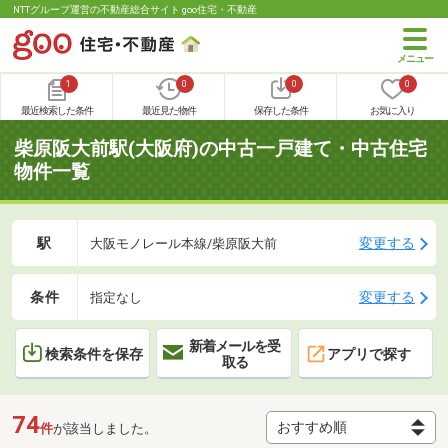
NTTグループ運営の不動産総合サイト goo住宅・不動産
1
0
0
0
最近検索した条件
最近見た物件
保存した条件
お気に入り
柴原阪大前駅(大阪府)の中古一戸建て・中古住宅
物件一覧
駅
変更する
大阪モノレール本線/柴原阪大前
条件
変更する
指定なし
新着メールを受
検索条件を保存
アプリで探す
取る
74
件
が該当しました。