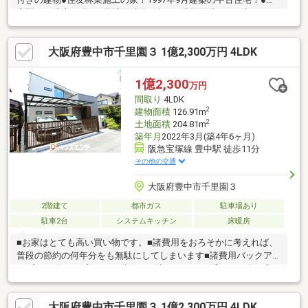
中駅まで徒歩11分！●敷地面積約40坪！●建物面積105m2超、
4LDK●駐車スペース有（サイズ制限あり）〈リフォーム履歴〉・
平成26年10月 外構改修工事（アプローチ、門柱、フェンス）実
大阪府豊中市千里園３ 1億2,300万円 4LDK
施・平成27年2月 外壁、屋根塗装工事、バルコニー防水工事・
平成30年8月 ユニットバス新調・令和2年11月 キッチンレンジ
フード、ガスコンロ、ガスオーブン、タッチレス水栓、洗面化粧
1億2,300
万円
台新調
間取り
4LDK
2
建物面積
126.91m
2
土地面積
204.81m
築年月
2022年3月(築4年6ヶ月)
阪急宝塚線 豊中駅 徒歩11分
その他の交通
大阪府豊中市千里園３
2階建て
都市ガス
駐車場あり
駐車2台
システムキッチン
床暖房
■お家はとても高い買い物です。■諸費用をおろそかに考えれば、
普段の節約の何年分をも無駄にしてしまいます■諸費用バックア
ップサービスはプレゼント欄をご確認ください■浮いたお金は家
具・家電・引越代などにお使いください！■諸費用明細書はご内
覧時に持参致しますので何でもご質問ください。■ハウスエンテ
大阪府豊中市千里園３ 1億2,300万円 4LDK
はお客様の味方で相談相手です。①阪急宝塚線「豊中」駅から徒