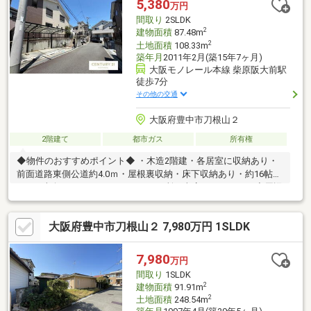
5,380
万円
します ━━━━━・・・物件の詳細・ご相談はお気軽にお問い合
間取り
2SLDK
わせください。
2
建物面積
87.48m
2
土地面積
108.33m
築年月
2011年2月(築15年7ヶ月)
大阪モノレール本線 柴原阪大前駅
徒歩7分
その他の交通
大阪府豊中市刀根山２
2階建て
都市ガス
所有権
◆物件のおすすめポイント◆ ・木造2階建・各居室に収納あり・
前面道路東側公道約4.0ｍ・屋根裏収納・床下収納あり・約16帖の
LDK・南向きバルコニー・トイレ2ヶ所・車庫スペースあり◆周辺
アクセス◆・大阪モノレール「柴原阪大前」駅徒歩7分・阪急電
鉄宝塚線「豊中」駅徒歩14分・シェフカワカミ豊中店 徒歩6
大阪府豊中市刀根山２ 7,980万円 1SLDK
分・サンディ豊中本町店 徒歩10分・万代豊中本町店 徒歩15
分・刀根山公園 徒歩5分◆内覧予約受付中！お気軽にお問合せ
ください♪ 【センチュリー21 ライフシステム関目店】TEL:0120-
7,980
万円
80-4470
間取り
1SLDK
2
建物面積
91.91m
2
土地面積
248.54m