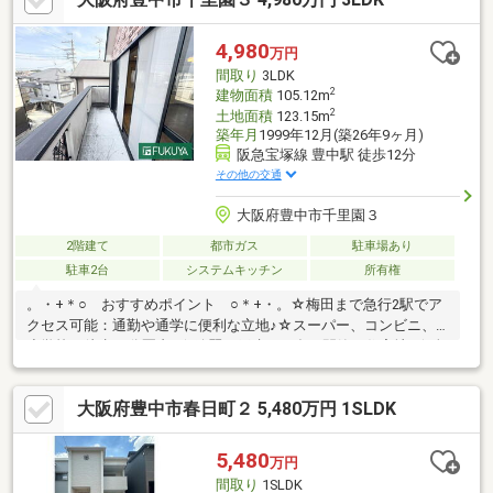
区域
4,980
万円
間取り
3LDK
2
建物面積
105.12m
2
土地面積
123.15m
築年月
1999年12月(築26年9ヶ月)
阪急宝塚線 豊中駅 徒歩12分
その他の交通
大阪府豊中市千里園３
2階建て
都市ガス
駐車場あり
駐車2台
システムキッチン
所有権
。・+＊○ おすすめポイント ○＊+・。☆梅田まで急行2駅でア
クセス可能：通勤や通学に便利な立地♪☆スーパー、コンビニ、
小学校：徒歩10分圏内♪☆綺麗な戸建てが多い閑静な住宅地♪☆全
部屋2面採光を確保！光と風が舞う3LDK♪☆全部屋収納付き
+WIC+廊下収納あり♪☆1階に水回り設備が揃う効率的な家事導線
大阪府豊中市春日町２ 5,480万円 1SLDK
♪☆キッチンから洗面室や浴室へ行き来ができる生活動線が良い
間取り♪☆約18.6帖の広々LDK♪家族が自然と集まる空間♪☆食洗
機、照明器具、エアコン付き♪室内設備充実♪☆駐車2台可能な駐
5,480
万円
車スペース♪セカンドカーにも便利♪☆前面道路：幅員4ｍ♪車の運
間取り
1SLDK
転、駐車も楽々♪