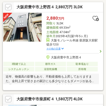
大阪府豊中市上野西４ 2,880万円 3LDK
2,880
万円
間取り
3LDK
2
建物面積
69.33m
2
土地面積
47.04m
築年月
2025年4月(築1年5ヶ月)
大阪モノレール本線 柴原阪大前駅
徒歩12分
その他の交通
大阪府豊中市上野西４
3階建て以上
都市ガス
駐車場あり
システムキッチン
浴室乾燥機
所有権
近年、物価高の影響もあり、不動産価格も上昇しておりますま
た、金利上昇で皆さまの家計にも多少なりともダメージがある事
と思われますそんな中、当該物件は「豊中市上野西」のアドレス
で価格2880万円（税込）での販売となります現在賃貸中の為、す
ぐに入居は出来ないため、リーズナブルな価格で販売をさせて頂
大阪府豊中市柴原町４ 1,580万円 4LDK
いております「今すぐ引越しを考えていないが将来的には」「価
格がこれ以上上昇する前に購入を検討したい」「相場よりリーズ