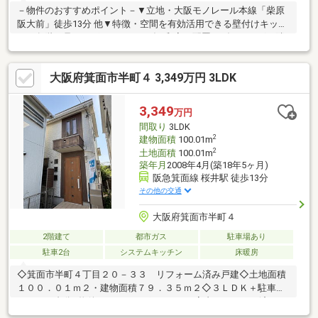
－物件のおすすめポイント－▼立地・大阪モノレール本線「柴原
阪大前」徒歩13分 他▼特徴・空間を有効活用できる壁付けキッチ
ン・各階に足をのばしてくつろげる和室を配置・ダイニングに隣
接の和室は、お子様の遊び場にも活用可能・水回り各所に換気窓
有・南向きバルコニー▼設備・床下収納・1・2階にトイレ有▼周
大阪府箕面市半町４ 3,349万円 3LDK
辺環境・阪急オアシス箕面店 徒歩9分(約660m)・市立豊中病院 徒
歩10分(約740m)※容積率は前面道路幅員(m)×4／10×100%に制限さ
れます■ ご希望の住まい探しをお手伝いします ━━━━━・・・
3,349
万円
物件の詳細・ご相談はお気軽にお問い合わせください。
間取り
3LDK
2
建物面積
100.01m
2
土地面積
100.01m
築年月
2008年4月(築18年5ヶ月)
阪急箕面線 桜井駅 徒歩13分
その他の交通
大阪府箕面市半町４
2階建て
都市ガス
駐車場あり
駐車2台
システムキッチン
床暖房
◇箕面市半町４丁目２０－３３ リフォーム済み戸建◇土地面積
１００．０１ｍ２・建物面積７９．３５ｍ２◇３ＬＤＫ＋駐車ス
ペース２台分●物件のおすすめポイント●・室内リフォーム済みに
つき、そのまま気持ちよくお住まい頂けます。・人気のリビング