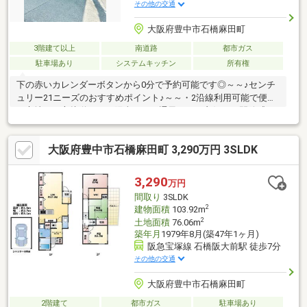
その他の交通
大阪府豊中市石橋麻田町
3階建て以上
南道路
都市ガス
駐車場あり
システムキッチン
所有権
下の赤いカレンダーボタンから0分で予約可能です◎～～♪センチ
ュリー21ニーズのおすすめポイント♪～～・2沿線利用可能で便利
な立地・三方接道につき陽当たり・通風ともに良好で、開放感の
ある住環境・前面道路も広く、お車の出し入れもスムーズ◎ シ
ャッター付き車庫を備え、大切なお車の保管にも安心ですよ・全
大阪府豊中市石橋麻田町 3,290万円 3SLDK
居室収納、WIC、洗面所、リビング収納があり、物が多いご家庭
でも安心！◇充実した周辺環境・ファミリーマートまで徒歩8
分・阪急オアシスまで徒歩10分・スギ薬局まで徒歩7分・内科ま
3,290
万円
で徒歩5分・小児科まで徒歩6分
間取り
3SLDK
2
建物面積
103.92m
2
土地面積
76.06m
築年月
1979年8月(築47年1ヶ月)
阪急宝塚線 石橋阪大前駅 徒歩7分
その他の交通
大阪府豊中市石橋麻田町
2階建て
都市ガス
駐車場あり