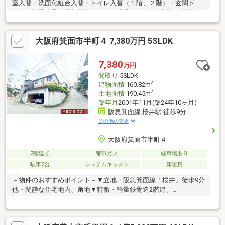
室入替・洗面化粧台入替・トイレ入替（１階、２階）・玄関ドア
交換・外壁塗装・屋根塗装・クロス張替え（2階洋室約6.8帖天
井・壁、北側洋室約5.8帖天井除く）、フローリング重ね張り ■
平成１０年６月建築■２沿線利用可 大阪モノレール本線「柴原
大阪府箕面市半町４ 7,380万円 5SLDK
阪大前」駅徒歩９分 阪急宝塚線「豊中」駅徒歩１５分■３ＳＬ
ＤＫの間取り
7,380
万円
間取り
5SLDK
2
建物面積
160.82m
2
土地面積
190.45m
築年月
2001年11月(築24年10ヶ月)
阪急箕面線 桜井駅 徒歩9分
その他の交通
大阪府箕面市半町４
2階建て
都市ガス
駐車場あり
駐車2台
システムキッチン
床暖房
－物件のおすすめポイント－▼立地・阪急箕面線「桜井」徒歩9分
他・閑静な住宅地内、角地▼特徴・軽量鉄骨造2階建、
5SLDK+DEN+DKの間取り・眺望・通風ともに良好・1階LDKは約
17.9帖、対面式キッチン・南東側にバルコニー・お庭スペース有
▼設備・床暖房(リビング)・浴室乾燥機※仮測量面積／約257.46平