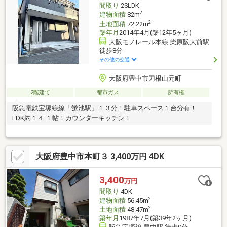
間取り
2SLDK
2
建物面積
82m
2
土地面積
72.22m
築年月
2014年4月(築12年5ヶ月)
大阪モノレール本線 柴原阪大前駅
徒歩8分
その他の交通
大阪府豊中市刀根山元町
2階建て
都市ガス
所有権
阪急電鉄宝塚線線「蛍池駅」１３分！駐車スペース１台分有！
LDK約１４.１帖！カウンターキッチン！
大阪府豊中市本町３ 3,400万円 4DK
3,400
万円
間取り
4DK
2
建物面積
56.45m
2
土地面積
48.47m
築年月
1987年7月(築39年2ヶ月)