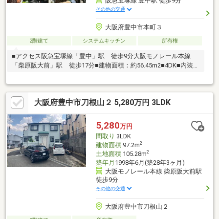
阪急宝塚線 豊中駅 徒歩9分
その他の交通
大阪府豊中市本町３
2階建て
システムキッチン
所有権
■アクセス阪急宝塚線「豊中」駅 徒歩9分大阪モノレール本線
「柴原阪大前」駅 徒歩17分■建物面積：約56.45m2■4DK■内装リ
フォームあり
大阪府豊中市刀根山２ 5,280万円 3LDK
5,280
万円
間取り
3LDK
2
建物面積
97.2m
2
土地面積
105.28m
築年月
1998年6月(築28年3ヶ月)
大阪モノレール本線 柴原阪大前駅
徒歩9分
その他の交通
大阪府豊中市刀根山２