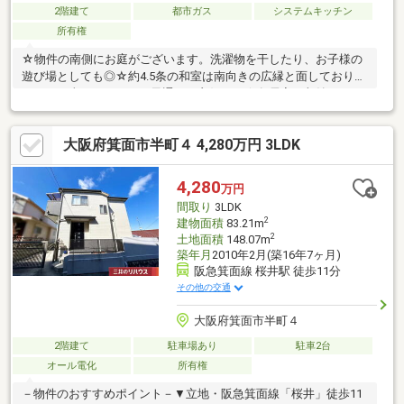
2階建て
都市ガス
システムキッチン
所有権
☆物件の南側にお庭がございます。洗濯物を干したり、お子様の
遊び場としても◎☆約4.5条の和室は南向きの広縁と面しておりま
すので日当たりがよく、風通しも良好です☆各居室に収納スペー
スがございますので、お部屋がすっきり片付きますね☆お風呂は
うれしい追い焚き機能付き。生活リズムの違うご家庭でもいつで
大阪府箕面市半町４ 4,280万円 3LDK
も温かいお風呂に入れます☆キッチンには床下収納がある為、普
段は使わない調味料など置き場所にも困りませんね■暮らしやす
い周辺環境も含め、スタッフがご案内いたします■お家探しの第
4,280
万円
一歩としてでも大丈夫ですので、お気軽にお問合せください。ご
間取り
3LDK
連絡心よりお待ちしております。※再建築不可
2
建物面積
83.21m
2
土地面積
148.07m
築年月
2010年2月(築16年7ヶ月)
阪急箕面線 桜井駅 徒歩11分
その他の交通
大阪府箕面市半町４
2階建て
駐車場あり
駐車2台
オール電化
所有権
－物件のおすすめポイント－▼立地・阪急箕面線「桜井」徒歩11