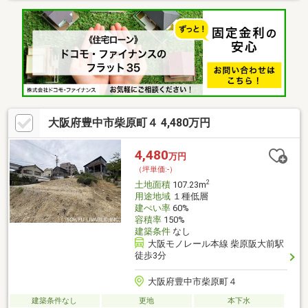
大阪府豊中市柴原町４ 4,480万円
4,480
万円
（坪単価:-）
2
土地面積
107.23m
用途地域
１種低層
建ぺい率
60%
容積率
150%
建築条件
なし
大阪モノレール本線 柴原阪大前駅
徒歩3分
大阪府豊中市柴原町４
建築条件なし
更地
本下水