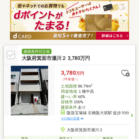
豊中店：徒歩9分【教育施設】・羽鷹池ひだまり保育園：徒歩12
分・豊中市立東豊台小学校：徒歩11分・豊中市立第十一中学校：
徒歩16分【その他施設】社会医療法人彩樹豊中敬仁会病院茨木医
誠会病院：徒歩8分◆内覧をご希望の際は下記の見学カレンダー
またはお電話でお気軽にご予約ください♪
建築条件付土地
大阪府箕面市瀬川２ 3,780万円
3,780
万円
（坪単価:-）
2
土地面積
86.79m
用途地域
１種中高
建ぺい率
60%
容積率
200%
建築条件
あり
阪急宝塚線 石橋阪大前駅 徒歩10分
その他の交通
大阪府箕面市瀬川２
更地
都市ガス
整形地