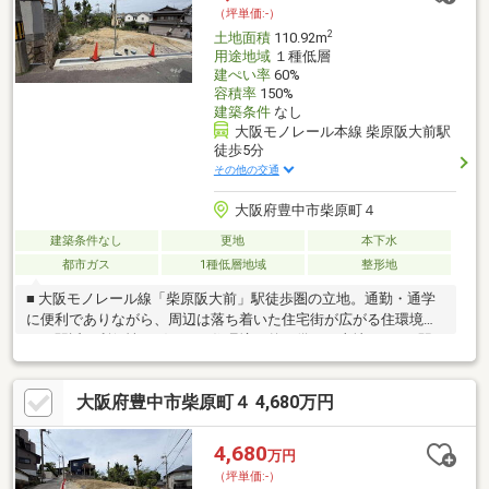
（坪単価:-）
2
土地面積
110.92m
用途地域
１種低層
建ぺい率
60%
容積率
150%
建築条件
なし
大阪モノレール本線 柴原阪大前駅
徒歩5分
その他の交通
大阪府豊中市柴原町４
建築条件なし
更地
本下水
都市ガス
1種低層地域
整形地
■ 大阪モノレール線「柴原阪大前」駅徒歩圏の立地。通勤・通学
に便利でありながら、周辺は落ち着いた住宅街が広がる住環境で
す。駅近の利便性と穏やかな住環境を兼ね備えた土地です。※駅
徒歩分数は物件概要をご確認ください。■ 建築条件のない売土地
のため、お好きなハウスメーカーや工務店で建築可能。ご家族の
大阪府豊中市柴原町４ 4,680万円
ライフスタイルに合わせた間取りやデザインで、理想の住まいを
実現できます。■ 敷地の形状や広さを活かし、駐車スペースやお
庭を確保したプランもご検討可能。自由度の高い住まいづくりを
4,680
万円
お楽しみいただけます。■ 現況でのお引渡しとなるため、現地を
（坪単価:-）
ご覧いただきながら建築計画を具体的に進めることができます。