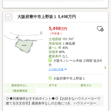
トアや銀行など生活に便利な施設が充実しているため、快適にお
過ごしいただけます。幼稚園、小学校もございますので子育て世
帯にも嬉しい住環境となっております。閑静な住宅地で交通量も
大阪府豊中市上野坂１ 5,498万円
少なく通学に安心です。建築条件なし土地でございますので、お
好きなハウスメーカーで建築いただくことができます。敷地の広
さを活かしたプランニングが可能で、お車を2台所有されている方
5,498
万円
や、二世帯住宅をご検討の方にもおすすめ。ライフスタイルに合
（坪単価:-）
わせてご自身だけの素敵なお住まいを建ててみませんか♪
2
土地面積
151.7m
用途地域
１種低層
建ぺい率
40%
容積率
80%
建築条件
なし
大阪モノレール本線 少路駅 徒歩8
分
その他の交通
大阪府豊中市上野坂１
建築条件なし
本下水
都市ガス
1種低層地域
◇◆対象物件おすすめポイント◆◇【お好きなハウスメーカーで
建てる注文住宅】建築条件なしの土地につき、ハウスメーカーや
工務店の指定はございません。ご家族のライフスタイルやこだわ