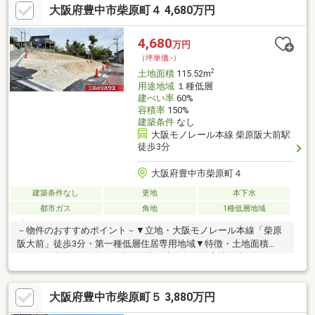
大阪府豊中市柴原町４ 4,680万円
4,680
万円
（坪単価:-）
2
土地面積
115.52m
用途地域
１種低層
建ぺい率
60%
容積率
150%
建築条件
なし
大阪モノレール本線 柴原阪大前駅
徒歩3分
大阪府豊中市柴原町４
建築条件なし
更地
本下水
都市ガス
角地
1種低層地域
－物件のおすすめポイント－▼立地・大阪モノレール本線「柴原
阪大前」徒歩3分・第一種低層住居専用地域▼特徴・土地面積
115.52平米(約34.94坪)、現況更地・建築条件付宅地販売ではない
ため、お好きな工務店等で建築可能・接道間口は南西側約
12.5m・南東側約7.0m・都市ガスに対応▼周辺環境・豊中市立桜
大阪府豊中市柴原町５ 3,880万円
井谷小学校 徒歩9分(約710m)・豊中柴原郵便局 徒歩8分(約600m)※
宅地造成等工事規制区域(各都道府県知事へ「許可」等の申請が必