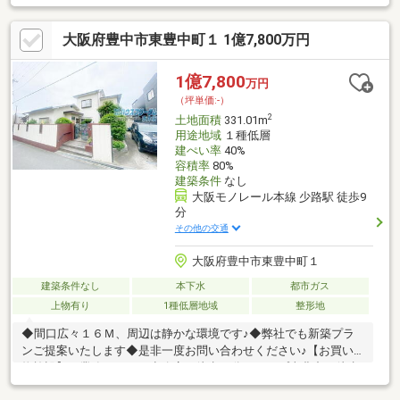
りに合わせて、理想の邸宅を一から自由に設計・建築いただけま
す。土地面積は151.70㎡（約45.88坪）のゆとりある広さを確保し
大阪府豊中市東豊中町１ 1億7,800万円
ており、多様な間取りプランに対応可能です。【スムーズに建築
へ移行できる更地引渡し】現況更地（解体更地）での引渡しとな
りますので、ご購入後の古い建物の解体費用や手間、工事期間が
1億7,800
万円
かかりません。設計・建築計画へスムーズに進めていただけま
（坪単価:-）
す。
2
土地面積
331.01m
用途地域
１種低層
建ぺい率
40%
容積率
80%
建築条件
なし
大阪モノレール本線 少路駅 徒歩9
分
その他の交通
大阪府豊中市東豊中町１
建築条件なし
本下水
都市ガス
上物有り
1種低層地域
整形地
◆間口広々１６Ｍ、周辺は静かな環境です♪◆弊社でも新築プラ
ンご提案いたします◆是非一度お問い合わせください♪【お買い
物施設】・業務スーパー少路店：徒歩11分・コープ東豊中：徒歩
10分・セブンイレブン豊中少路1丁目店：徒歩11分・キリン堂東