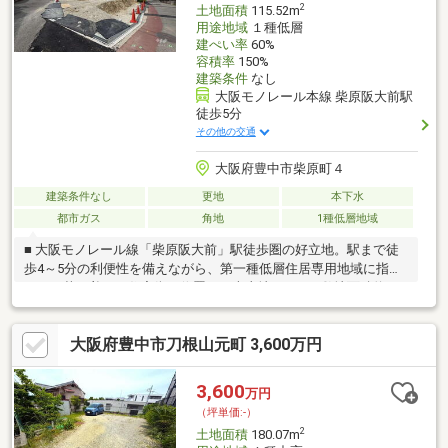
2
土地面積
115.52m
用途地域
１種低層
建ぺい率
60%
容積率
150%
建築条件
なし
大阪モノレール本線 柴原阪大前駅
徒歩5分
その他の交通
大阪府豊中市柴原町４
建築条件なし
更地
本下水
都市ガス
角地
1種低層地域
■ 大阪モノレール線「柴原阪大前」駅徒歩圏の好立地。駅まで徒
歩4～5分の利便性を備えながら、第一種低層住居専用地域に指定
された落ち着いた住宅街に位置する売土地です。■ 敷地面積約48
坪のゆとりある整形地。広い庭や駐車スペースを確保したプラ
ン、平屋や二世帯住宅など、ご家族の理想に合わせた住まいづく
大阪府豊中市刀根山元町 3,600万円
りをご検討いただけます。■ 建築条件はありません。お好きなハ
ウスメーカーや工務店で建築可能なため、間取りやデザイン、設
備仕様までこだわった理想のマイホームを実現できます。■ 全2区
3,600
万円
画の分譲地内に位置し、現況は更地。建物解体費用が不要なた
（坪単価:-）
め、スムーズに建築計画を進められる点も魅力です。
2
土地面積
180.07m