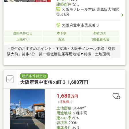
建築条件
なし
大阪モノレール本線 柴原阪大前駅
徒歩6分
大阪府豊中市柴原町３
建築条件なし
本下水
都市ガス
上物有り
角地
1種低層地域
－物件のおすすめポイント－▼立地・大阪モノレール本線「柴原
阪大前」徒歩6分・第一種低層住居専用地域▼特徴・土地面積
151.49平米(約45.82坪) ※セットバック約20.09平米を含む※別途
私道約8.71平米有(共有持分1／4)・建ぺい率60%・容積率150%・
接道間口は南東側約10.2m・北東側約11.1m・建築条件付宅地販売
ではありません・お好きな建築会社を選択可能※宅地造成等工事
建築条件付土地
規制区域(各都道府県知事へ「許可」等の申請が必要となる場合
大阪府豊中市桜の町３ 1,680万円
有)■ ご希望の住まい探しをお手伝いします ━━━━━・・・物件
の詳細・ご相談はお気軽にお問い合わせください。
1,680
万円
（坪単価:-）
2
土地面積
54.44m
用途地域
２種中高
建ぺい率
60%
容積率
200%
建築条件
あり