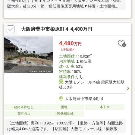
－物件のおすすめポイント－▼立地・大阪モノレール本線「柴原
阪大前」徒歩3分・第一種低層住居専用地域▼特徴・土地面積
107.23平米(約32.43坪)、現況更地・建築条件付宅地販売ではあり
ません・お好きなハウスメーカー等で建築可能・南東側道路、間
口は約10.2m▼周辺環境・ローソン豊中柴原町三丁目店 徒歩5分
大阪府豊中市柴原町４ 4,480万円
(約350m)・豊中市立桜井谷小学校 徒歩10分(約740m)※宅地造成等
工事規制区域(各都道府県知事へ「許可」等の申請が必要となる場
合有)■ ご希望の住まい探しをお手伝いします ━━━━━・・・物
4,480
万円
件の詳細・ご相談はお気軽にお問い合わせください。
（坪単価:-）
2
土地面積
110.92m
用途地域
１種低層
建ぺい率
60%
容積率
150%
建築条件
なし
大阪モノレール本線 柴原阪大前駅
徒歩3分
大阪府豊中市柴原町４
建築条件なし
更地
本下水
都市ガス
1種低層地域
【土地面積】実測 110.92㎡（33.55坪）【道路・方位等】前面道路
は幅員4.0mの道路です。【駅距離】大阪モノレール線「柴原阪大
前」駅まで徒歩3分通勤・通学に便利な立地です。【その他】建築