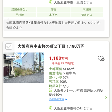
大阪府豊中市千里園２丁目
建築条件なし
更地
南道路
平坦地
本下水
都市ガス
≪南北両面道路×建築条件なし×更地渡し≫理想の住まいをここか
ら始めよう
大阪府豊中市桜の町２丁目 1,180万円
1,180
万円
（坪単価:75.53万円）
2
土地面積
51.65m
用途地域
２種中高
建ぺい率
60%
容積率
200%
建築条件
なし
大阪モノレール本線 柴原阪大前駅
徒歩10分
その他の交通
大阪府豊中市桜の町２丁目