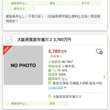
建築条件なし
更地
本下水
都市ガス
建築条件なし！千里川近く・2沿線利用可能な便利な立地！周辺環
境良好！
大阪府箕面市瀬川２ 3,780万円
3,780
万円
（坪単価:-）
2
土地面積
86.79m
用途地域
１種中高
建ぺい率
60%
容積率
200%
建築条件
なし
阪急宝塚線 石橋阪大前駅 徒歩10分
その他の交通
大阪府箕面市瀬川２
建築条件なし
更地