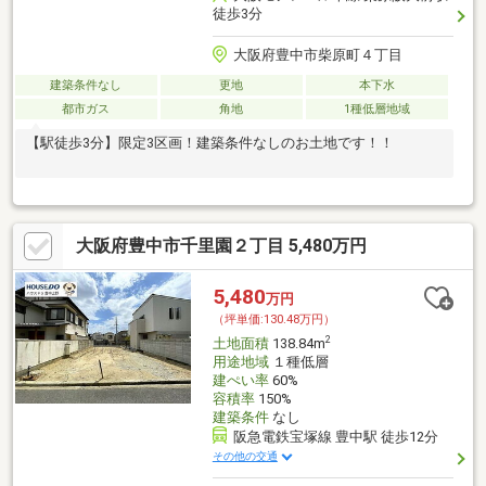
徒歩3分
大阪府豊中市柴原町４丁目
建築条件なし
更地
本下水
都市ガス
角地
1種低層地域
【駅徒歩3分】限定3区画！建築条件なしのお土地です！！
大阪府豊中市千里園２丁目 5,480万円
5,480
万円
（坪単価:130.48万円）
2
土地面積
138.84m
用途地域
１種低層
建ぺい率
60%
容積率
150%
建築条件
なし
阪急電鉄宝塚線 豊中駅 徒歩12分
その他の交通