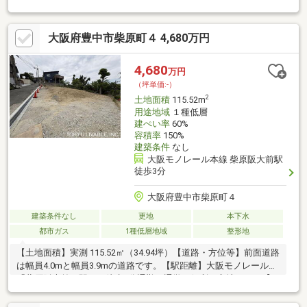
条件付き土地ではございません。お好きなハウスメーカー、工務
店で建築できます。
大阪府豊中市柴原町４ 4,680万円
4,680
万円
（坪単価:-）
2
土地面積
115.52m
用途地域
１種低層
建ぺい率
60%
容積率
150%
建築条件
なし
大阪モノレール本線 柴原阪大前駅
徒歩3分
大阪府豊中市柴原町４
建築条件なし
更地
本下水
都市ガス
1種低層地域
整形地
【土地面積】実測 115.52㎡（34.94坪）【道路・方位等】前面道路
は幅員4.0mと幅員3.9mの道路です。【駅距離】大阪モノレール線
「柴原阪大前」駅まで徒歩3分通勤・通学に便利な立地です。【そ
の他】建築条件付き土地ではございません。お好きなハウスメー
カー、工務店で建築できます。