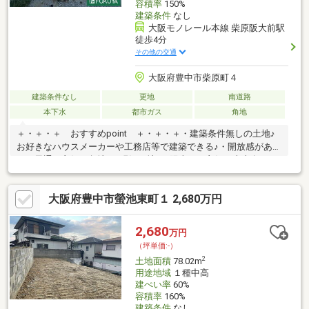
容積率
150%
建築条件
なし
大阪モノレール本線 柴原阪大前駅
徒歩4分
その他の交通
大阪府豊中市柴原町４
建築条件なし
更地
南道路
本下水
都市ガス
角地
＋・＋・＋ おすすめpoint ＋・＋・＋・建築条件無しの土地♪
お好きなハウスメーカーや工務店等で建築できる♪・開放感があ
り、風通し良好な角地♪・現況更地♪・陽当たり良好な南東向き
♪・大阪モノレール本線「柴原阪大前」駅まで徒歩3分♪駅チカ、2
駅にて伊丹空港へアクセス可能で急な出張や通勤、旅行に便利♪・
大阪府豊中市螢池東町１ 2,680万円
周辺はお買い物できる場所が徒歩圏内に多数あり、住生活に便利
♪・緑豊かな閑静な住宅街♪・施工上の都合により設計仕様等に変
更が生じる場合がございます。・工事中の場合はヘルメットの着
2,680
万円
用をお願いします。・記載事項に誤りがある場合がありますの
（坪単価:-）
で、各業者等で調査してください。
2
土地面積
78.02m
用途地域
１種中高
建ぺい率
60%
容積率
160%
建築条件
なし