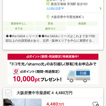
阪急宝塚線 蛍池駅 徒歩5分
その他の交通
大阪府豊中市螢池東町１
建築条件なし
更地
南道路
本下水
都市ガス
◆◆the CASA シリーズ◆◆the CASAシリーズはこれまで全1700
邸以上の分譲実績があり、北摂・阪神エリアを中心に展開する新
築戸建てブランドです。～弊社に設計もご相談下さい～弊社では
設計士とコーディネーターによる打ち合わせを重ね安全性や品質
とデザインが両立した、お客様の「自分スタイル」をカタチに致
します。建物は自由設計のため、お客様のお好きなプランにて設
計いただけます♪充実の標準仕様は複数パターンのメーカーよりお
選びいただけ、多くの選択枠を用意しております！理想の家創り
をお楽み下さい！※位置指定道路：昭和45年5月15日 第195号
大阪府豊中市柴原町４ 4,480万円
4,480
万円