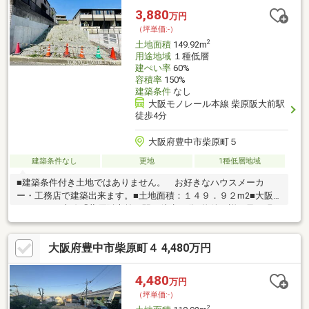
要となる場合有)■ ご希望の住まい探しをお手伝いします
3,880
万円
━━━━━・・・物件の詳細・ご相談はお気軽にお問い合わせく
（坪単価:-）
ださい。
2
土地面積
149.92m
用途地域
１種低層
建ぺい率
60%
容積率
150%
建築条件
なし
大阪モノレール本線 柴原阪大前駅
徒歩4分
大阪府豊中市柴原町５
建築条件なし
更地
1種低層地域
■建築条件付き土地ではありません。 お好きなハウスメーカ
ー・工務店で建築出来ます。■土地面積：１４９．９２m2■大阪
モノレール本線「柴原阪大前」駅 徒歩４分■物件の詳細及び現
地案内希望のお問い合わせにつきましては担当までお願いいたし
ます。（フリーコール ０１２０－９８９－１０１）宅地内への
大阪府豊中市柴原町４ 4,480万円
上水・ガス管の引込み及び下水取付管はありません。
4,480
万円
（坪単価:-）
2