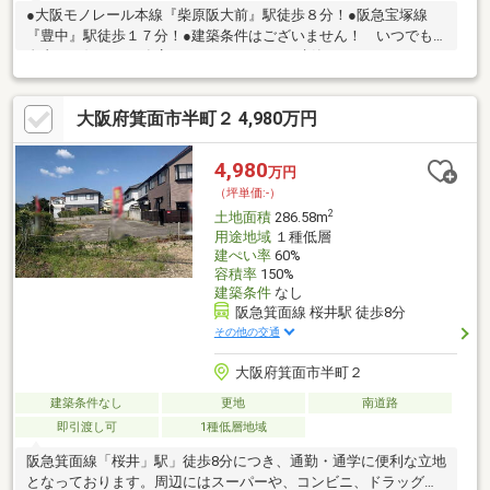
●大阪モノレール本線『柴原阪大前』駅徒歩８分！●阪急宝塚線
『豊中』駅徒歩１７分！●建築条件はございません！ いつでも
自由にお好きな工務店・ハウスメーカーで建築していただけま
す！●北東側道路・東側道路・南東側道路に面す！●日当たり良
好！●ハウスメーカー・工務店のご紹介も可能です！［周辺施
大阪府箕面市半町２ 4,980万円
設］□刀根山小学校まで約880ｍ□第十三中学校まで約280ｍ□柴原
南公園まで約280ｍ□マンダイ豊中本町店まで約670ｍ□シェフカワ
カミ豊中店まで約670ｍ□ローソン豊中桜の町一丁目店まで約490
4,980
万円
ｍ
（坪単価:-）
2
土地面積
286.58m
用途地域
１種低層
建ぺい率
60%
容積率
150%
建築条件
なし
阪急箕面線 桜井駅 徒歩8分
その他の交通
大阪府箕面市半町２
建築条件なし
更地
南道路
即引渡し可
1種低層地域
阪急箕面線「桜井」駅」徒歩8分につき、通勤・通学に便利な立地
となっております。周辺にはスーパーや、コンビニ、ドラッグス