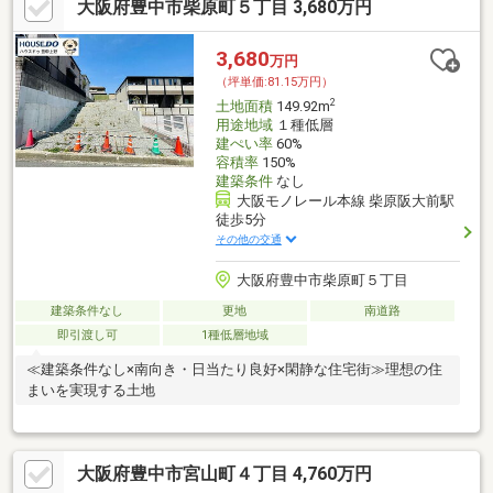
大阪府豊中市柴原町５丁目 3,680万円
3,680
万円
（坪単価:81.15万円）
2
土地面積
149.92m
用途地域
１種低層
建ぺい率
60%
容積率
150%
建築条件
なし
大阪モノレール本線 柴原阪大前駅
徒歩5分
その他の交通
大阪府豊中市柴原町５丁目
建築条件なし
更地
南道路
即引渡し可
1種低層地域
≪建築条件なし×南向き・日当たり良好×閑静な住宅街≫理想の住
まいを実現する土地
大阪府豊中市宮山町４丁目 4,760万円