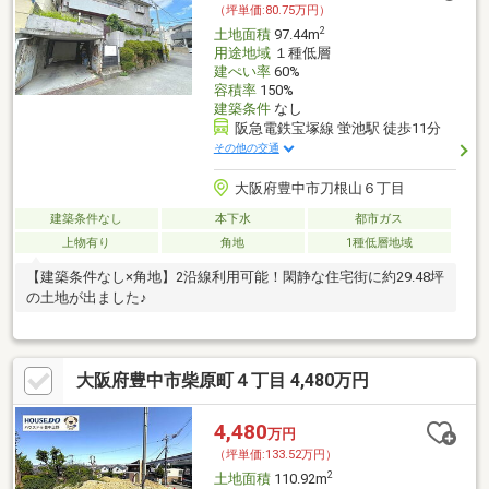
（坪単価:80.75万円）
2
土地面積
97.44m
用途地域
１種低層
建ぺい率
60%
容積率
150%
建築条件
なし
阪急電鉄宝塚線 蛍池駅 徒歩11分
その他の交通
大阪府豊中市刀根山６丁目
建築条件なし
本下水
都市ガス
上物有り
角地
1種低層地域
【建築条件なし×角地】2沿線利用可能！閑静な住宅街に約29.48坪
の土地が出ました♪
大阪府豊中市柴原町４丁目 4,480万円
4,480
万円
（坪単価:133.52万円）
2
土地面積
110.92m