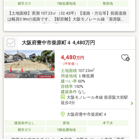
都市ガス
1種低層地域
整形地
【土地面積】実測 107.23㎡（32.43坪）【道路・方位等】前面道路
は幅員3.9mの道路です。【駅距離】大阪モノレール線「柴原阪大
前」駅まで徒歩3分通勤・通学に便利な立地です。【その他】建築
条件付き土地ではございません。お好きなハウスメーカー、工務
店で建築できます。
大阪府豊中市柴原町４ 4,480万円
4,480
万円
（坪単価:-）
2
土地面積
107.23m
用途地域
１種低層
建ぺい率
60%
容積率
150%
建築条件
なし
大阪モノレール本線 柴原阪大前駅
徒歩3分
大阪府豊中市柴原町４
建築条件なし
更地
本下水
都市ガス
1種低層地域