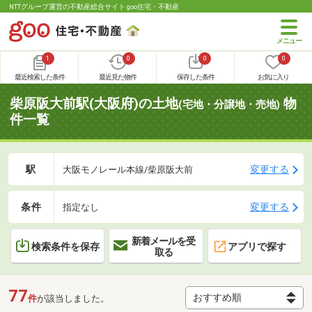
NTTグループ運営の不動産総合サイト goo住宅・不動産
1
0
0
0
最近検索した条件
最近見た物件
保存した条件
お気に入り
柴原阪大前駅(大阪府)の土地
物
(宅地・分譲地・売地)
件一覧
駅
変更する
大阪モノレール本線/柴原阪大前
条件
変更する
指定なし
新着メールを受
検索条件を保存
アプリで探す
取る
77
件
が該当しました。