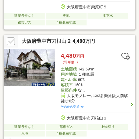
大阪府豊中市柴原町５
建築条件なし
更地
本下水
都市ガス
1種低層地域
大阪府豊中市刀根山２ 4,480万円
4,480
万円
（坪単価:-）
2
土地面積
142.59m
用途地域
１種低層
建ぺい率
60%
容積率
150%
建築条件
なし
大阪モノレール本線 柴原阪大前駅
徒歩8分
その他の交通
大阪府豊中市刀根山２
建築条件なし
都市ガス
上物有り
角地
1種低層地域