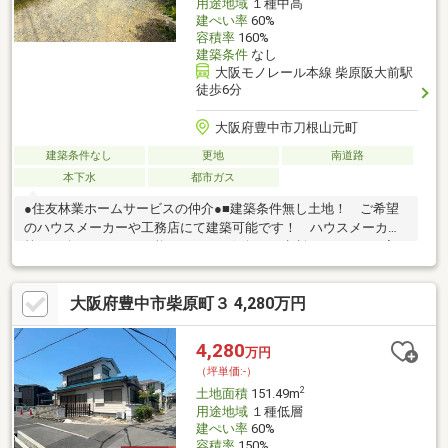
用途地域
１種中高
建ぺい率
60%
容積率
160%
建築条件
なし
大阪モノレール本線 柴原阪大前駅
徒歩6分
大阪府豊中市刀根山元町
建築条件なし
更地
南道路
本下水
都市ガス
●住友林業ホームサービスの仲介●■建築条件無し土地！ ご希望
のハウスメーカーや工務店にて建築可能です！ ハウスメーカー
等ご紹介することも可能です！ お気軽にご相談ください。■実
測土地面積：131.66m2（約39.82坪） 擁壁部分：44.06m2（約
13.33坪） 想定セットバック面積：4.33m2（約1.31坪）■現状更
大阪府豊中市柴原町３ 4,280万円
地（月極駐車場）！■道路と敷地との高低差はございません！
4,280
万円
（坪単価:-）
2
土地面積
151.49m
用途地域
１種低層
建ぺい率
60%
容積率
150%