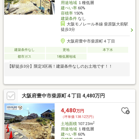
用途地域
１種低層
建ぺい率
60%
容積率
150%
建築条件
なし
大阪モノレール本線 柴原阪大前駅
徒歩3分
大阪府豊中市柴原町４丁目
建築条件なし
更地
本下水
都市ガス
1種低層地域
【駅徒歩3分】限定3区画！建築条件なしのお土地です！！
大阪府豊中市柴原町４丁目 4,480万円
4,480
万円
（坪単価:138.12万円）
2
土地面積
107.23m
用途地域
１種低層
建ぺい率
60%