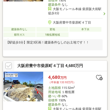
容積率
150%
建築条件
なし
大阪モノレール本線 柴原阪大前駅
徒歩3分
大阪府豊中市柴原町４丁目
建築条件なし
更地
本下水
都市ガス
1種低層地域
【駅徒歩3分】限定3区画！建築条件なしのお土地です！！
大阪府豊中市柴原町４丁目 4,680万円
4,680
万円
（坪単価:133.93万円）
2
土地面積
115.52m
用途地域
１種低層
建ぺい率
60%
容積率
150%
建築条件
なし
大阪モノレール本線 柴原阪大前駅