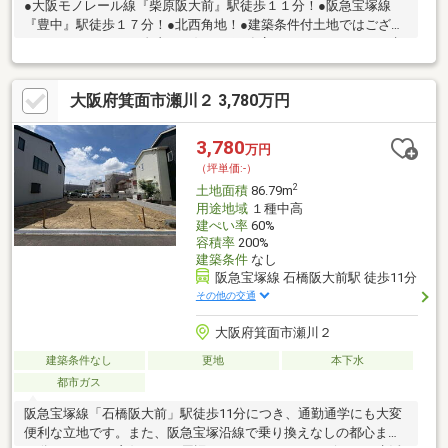
●大阪モノレール線『柴原阪大前』駅徒歩１１分！●阪急宝塚線
『豊中』駅徒歩１７分！●北西角地！●建築条件付土地ではござい
ません。 いつでも自由にお好きな工務店・ハウスメーカーで建
築していただけます！[周辺施設]□桜井谷小学校まで約840ｍ□第十
三中学校まで約410ｍ□万代豊中本町店まで約460ｍ□ローソン豊中
大阪府箕面市瀬川２ 3,780万円
桜の町一丁目店まで約320ｍ□豊中柴原郵便局まで約190ｍ
3,780
万円
（坪単価:-）
2
土地面積
86.79m
用途地域
１種中高
建ぺい率
60%
容積率
200%
建築条件
なし
阪急宝塚線 石橋阪大前駅 徒歩11分
その他の交通
大阪府箕面市瀬川２
建築条件なし
更地
本下水
都市ガス
阪急宝塚線「石橋阪大前」駅徒歩11分につき、通勤通学にも大変
便利な立地です。また、阪急宝塚沿線で乗り換えなしの都心まで