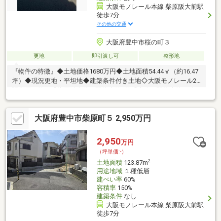
大阪モノレール本線 柴原阪大前駅
徒歩7分
その他の交通
大阪府豊中市桜の町３
更地
即引渡し可
整形地
『物件の特徴』◆土地価格1680万円◆土地面積54.44㎡（約16.47
坪）◆現況更地・平坦地◆建築条件付き土地◇大阪モノレール2
駅利用可能！「柴原阪大前」駅徒歩約7分「少路」駅徒歩約16分
通勤・通学にも便利な立地です◇前面道路はゆとりのある幅員約
7m西側公道に約8.16m接道しており、道路幅にもゆとりがありま
大阪府豊中市柴原町５ 2,950万円
す◇小・中学校が徒歩圏内桜井谷小学校まで徒歩約11分第二中学
校まで徒歩約9分お子様の通学にも便利な住環境◇現在は更地の
ため、土地の形状や周辺環境を確認しやすい状態です◇建ぺい率
2,950
万円
60％・容積率200％建築プランについてもお気軽にご相談くださ
（坪単価:-）
い
2
土地面積
123.87m
用途地域
１種低層
建ぺい率
60%
容積率
150%
建築条件
なし
大阪モノレール本線 柴原阪大前駅
徒歩7分