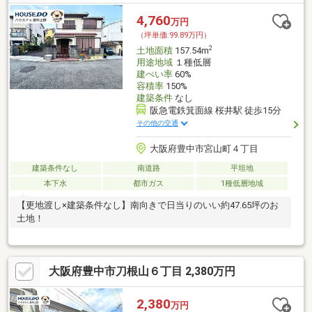
4,760
万円
（坪単価:99.89万円）
2
土地面積
157.54m
用途地域
１種低層
建ぺい率
60%
容積率
150%
建築条件
なし
阪急電鉄箕面線 桜井駅 徒歩15分
その他の交通
大阪府豊中市宮山町４丁目
建築条件なし
南道路
平坦地
本下水
都市ガス
1種低層地域
【更地渡し×建築条件なし】南向きで日当りのいい約47.65坪のお
土地！
大阪府豊中市刀根山６丁目 2,380万円
2,380
万円