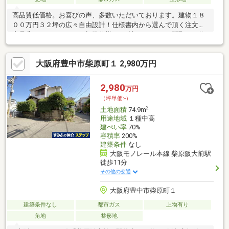
高品質低価格。お喜びの声、多数いただいております。建物１８
００万円３２坪の広々自由設計！仕様書内から選んで頂く注文住
宅是非モデルハウスにて標準仕様をご確認ください。間取りも仕
様もこだわりたいけど、出来るだけ価格は抑えたい。弊社が全力
で叶えます。間取りは何度でも変更可能。仕様も柔軟にカスタマ
大阪府豊中市柴原町１ 2,980万円
イズ可能■ご案内の流れモデルハウスご見学↓土地のご案内↓ご来
社後、諸費用込みの総額をご提示↓住宅ローンのご説明、ご提案ご
送迎、ご相談等、柔軟に対応いたします。0120390617まで、お気
2,980
万円
軽にお問い合わせください。
（坪単価:-）
2
土地面積
74.9m
用途地域
１種中高
建ぺい率
70%
容積率
200%
建築条件
なし
大阪モノレール本線 柴原阪大前駅
徒歩11分
その他の交通
大阪府豊中市柴原町１
建築条件なし
都市ガス
上物有り
角地
整形地