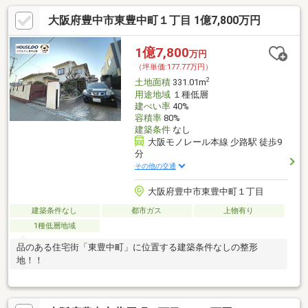
大阪府豊中市東豊中町１丁目 1億7,800万円
1億7,800
万円
（坪単価:177.77万円）
2
土地面積
331.01m
用途地域
１種低層
建ぺい率
40%
容積率
80%
建築条件
なし
大阪モノレール本線 少路駅 徒歩9
分
その他の交通
大阪府豊中市東豊中町１丁目
建築条件なし
都市ガス
上物有り
1種低層地域
品のある住宅街「東豊中町」に位置する建築条件なしの整形
地！！