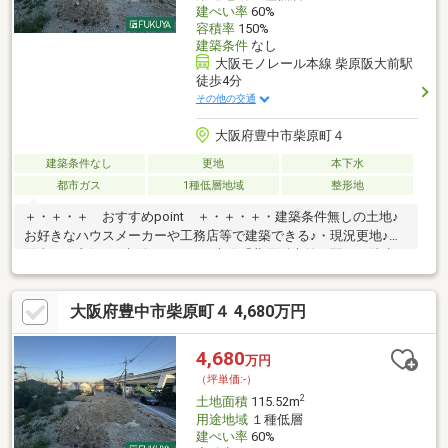
建ぺい率
60%
容積率
150%
建築条件
なし
大阪モノレール本線 柴原阪大前駅
徒歩4分
その他の交通
大阪府豊中市柴原町４
建築条件なし
更地
本下水
都市ガス
1種低層地域
整形地
＋・＋・＋ おすすめpoint ＋・＋・＋・建築条件無しの土地♪
お好きなハウスメーカーや工務店等で建築できる♪・現況更地♪・
陽当たり良好♪・大阪モノレール本線「柴原阪大前」駅まで徒歩3
分♪駅チカ、2駅にて伊丹空港へアクセス可能で急な出張や通勤、
旅行に便利♪・周辺はお買い物できる場所が徒歩圏内に多数あり
大阪府豊中市柴原町４ 4,680万円
(スーパーやコンビニ、ドラッグストアなど)、住生活に便利な立
地♪・緑豊かな閑静な住宅街♪・施工上の都合により設計仕様等に
変更が生じる場合がございます。・工事中の場合はヘルメットの
4,680
万円
着用をお願いします。・記載事項に誤りがある場合がありますの
（坪単価:-）
で、各業者等で調査してください。
2
土地面積
115.52m
用途地域
１種低層
建ぺい率
60%