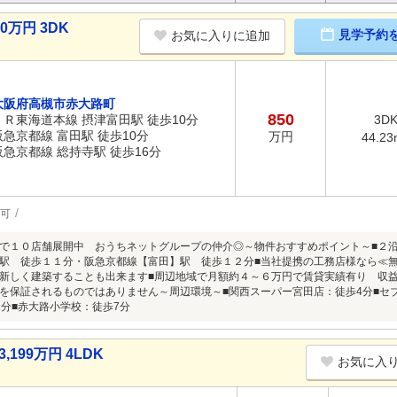
万円 3DK
見学予約
お気に入りに追加
大阪府高槻市赤大路町
850
ＪＲ東海道本線 摂津富田駅 徒歩10分
3D
阪急京都線 富田駅 徒歩10分
万円
44.23
阪急京都線 総持寺駅 徒歩16分
可
で１０店舗展開中 おうちネットグループの仲介◎～物件おすすめポイント～■２
駅 徒歩１１分・阪急京都線【富田】駅 徒歩１２分■当社提携の工務店様なら≪
新しく建築することも出来ます■周辺地域で月額約４～６万円で賃貸実績有り 収
を保証されるものではありません～周辺環境～■関西スーパー宮田店：徒歩4分■セ
1分■赤大路小学校：徒歩7分
199万円 4LDK
お気に入