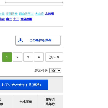
向日
長岡天神
西山天王山
大山崎
水無瀬
禅寺
南方
十三
大阪梅田
この条件を保存
1
2
3
4
次へ
表示件数
・お問い合わせをする(無料)
り
築年月
土地面積
積
築年数