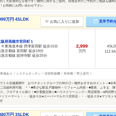
付く大変便利な立地です◇物件に関するご質問、現地見学のご予約のご相談も随時
！お気軽にお問い合わせ下さい
99万円 4SLDK
見学予約
お気に入りに追加
大阪府高槻市宮田町１
2,999
ＪＲ東海道本線 摂津富田駅 徒歩15分
4SL
阪急京都線 富田駅 徒歩19分
万円
112.6
阪急京都線 総持寺駅 徒歩25分
車場あり
システムキッチン
浴室乾燥機
所有権
即入居可
で１０店舗展開中 おウチネットグループの仲介◎～物件おすすめポイント～■令和
■二沿線利用可能 ＾＾■希少な駅近戸建物件～リフォーム内容～■畳表、ふすま、障
ロス、フロアタイル張り！■分電盤交換☆■ハウスクリーニング～周辺環境～●阿武野
ァミリーマート・・・徒歩５分●スーパーマルヤス宮田店・・・徒歩２分●マツモト
分
80万円 3SLDK