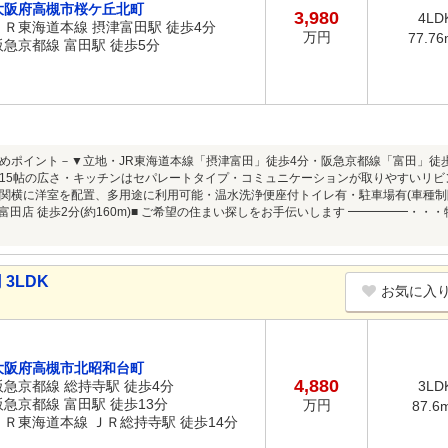
大阪府高槻市桜ケ丘北町
3,980
4LD
ＪＲ東海道本線 摂津富田駅 徒歩4分
万円
77.76
阪急京都線 富田駅 徒歩5分
めポイント－▼立地・JR東海道本線「摂津富田」徒歩4分・阪急京都線「富田」徒
約15帖の広さ・キッチンはセパレートタイプ・コミュニケーションが取りやすいリビ
関横に洋室を配置、多用途に利用可能・温水洗浄便座付トイレ有・駐車場有(車種制
YA富田店 徒歩2分(約160m)■ ご希望の住まい探しをお手伝いします ━━━━━
3LDK
お気に入
大阪府高槻市北昭和台町
4,880
阪急京都線 総持寺駅 徒歩4分
3LD
阪急京都線 富田駅 徒歩13分
万円
87.6
ＪＲ東海道本線 ＪＲ総持寺駅 徒歩14分