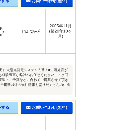
をする
お問い合わせ(無料)
2005年11月
DK
2
(築20年10ヶ
104.52m
2
m
月)
10月に太陽光発電システム入替！■生活施設が
ムも経験豊富な弊社へお任せください！・水回
要望・ご予算などに合わてご提案させて頂き
ーモ掲載以外の物件情報も盛りだくさんの住成
をする
お問い合わせ(無料)