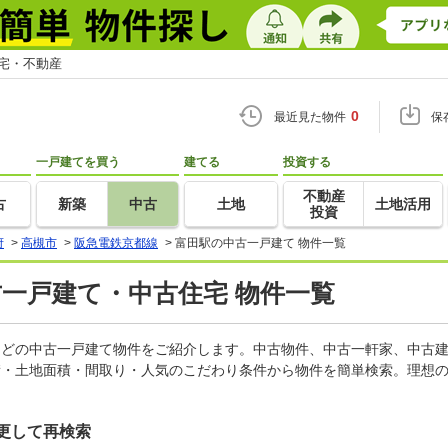
住宅・不動産
0
最近見た物件
保
一戸建てを買う
建てる
投資する
不動産
古
新築
中古
土地
土地活用
投資
府
>
高槻市
>
阪急電鉄京都線
>
富田駅の中古一戸建て 物件一覧
古一戸建て・中古住宅 物件一覧
家などの中古一戸建て物件をご紹介します。中古物件、中古一軒家、中古
積・土地面積・間取り・人気のこだわり条件から物件を簡単検索。理想の
更して再検索