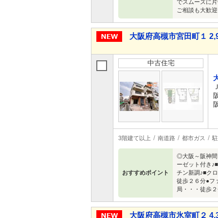
でスムーズに片
ご相談も大歓迎
大阪府高槻市宮田町１ 2,9
中古住宅
3階建て以上
南道路
都市ガス
駐
◎大阪～阪神間
ーゼット付き♪
おすすめポイント
チン新調♪■ク
徒歩２６分●フ
局・・・徒歩２
大阪府高槻市氷室町２ 4,3