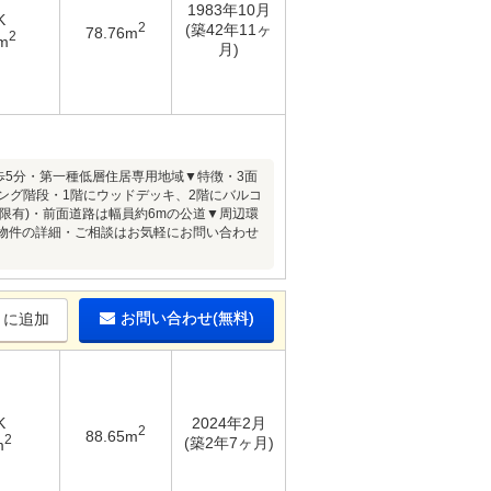
1983年10月
K
2
(築42年11ヶ
78.76m
2
m
月)
歩5分・第一種低層住居専用地域▼特徴・3面
ング階段・1階にウッドデッキ、2階にバルコ
限有)・前面道路は幅員約6mの公道▼周辺環
・・・物件の詳細・ご相談はお気軽にお問い合わせ
お問い合わせ(無料)
りに追加
K
2024年2月
2
88.65m
2
(築2年7ヶ月)
m