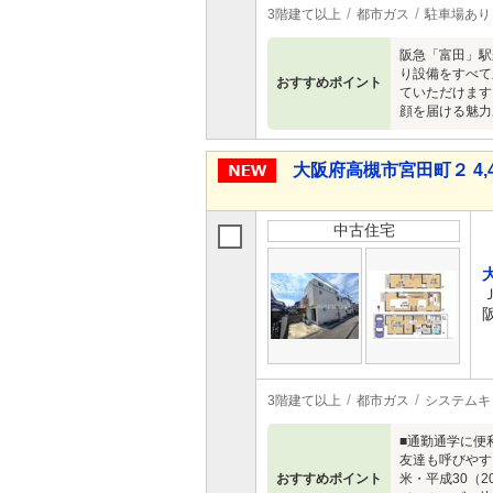
3階建て以上
都市ガス
駐車場あり
阪急「富田」駅
り設備をすべて
おすすめポイント
ていただけます
顔を届ける魅力
大阪府高槻市宮田町２ 4,4
中古住宅
3階建て以上
都市ガス
システムキ
■通勤通学に便
友達も呼びやす
おすすめポイント
米・平成30（