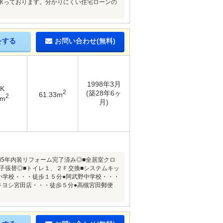
承っております。分かりにくい住宅ローンの
をする
お問い合わせ(無料)
1998年3月
DK
2
(築28年6ヶ
61.33m
2
4m
月)
5年内装リフォーム完了済み◎■全居室クロ
子張替◎■トイレ１、２Ｆ交換■システムキッ
小学校・・・徒歩１５分●阿武野中学校・・・
キヨシ宮田店・・・徒歩５分●高槻宮田郵便