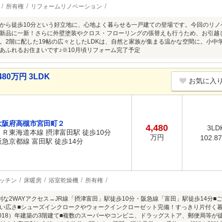
所有権
リフォームリノベーション
から徒歩10分という好立地に、心地よく暮らせる一戸建ての登場です。今回のリ
新品に一新！さらに外壁塗装やクロス・フローリングの張替えも行うため、お引越
。2階に配した19帖の広々としたLDKは、自然と家族が集まる温かな空間に。小
あふれるお住まいです♪※10月頃リフォーム完了予定
80万円 3LDK
お気に入
大阪府高槻市宮田町２
4,480
3LD
ＪＲ東海道本線 摂津富田駅 徒歩10分
万円
102.8
阪急京都線 富田駅 徒歩14分
ッチン
床暖房
浴室乾燥機
所有権
利な2WAYアクセス→JR線「摂津富田」駅徒歩10分・阪急線「富田」駅徒歩14分■
い広さ■シューズインクロークやウォークインクローゼット完備！すっきり片付く暮ら
2018）年建築の3階建て■複数のスーパーやコンビニ、ドラッグストア、郵便局等が