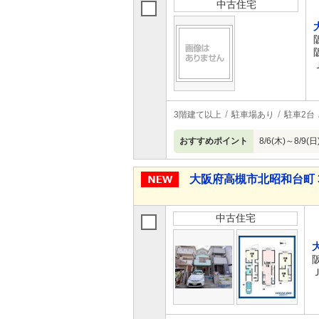
中古住宅
3階建て以上
駐車場あり
駐車2台
おすすめポイント
8/6(木)～8
大阪府高槻市北昭和台町 3,
中古住宅