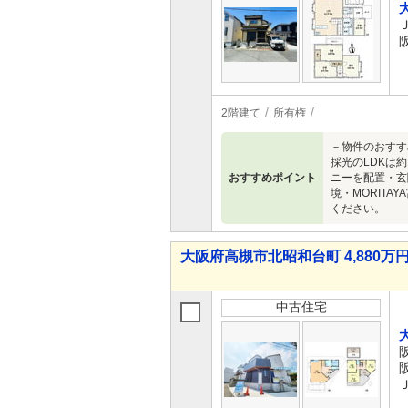
2階建て
所有権
－物件のおすす
採光のLDKは
おすすめポイント
ニーを配置・玄
境・MORITA
ください。
大阪府高槻市北昭和台町 4,880万円 
中古住宅