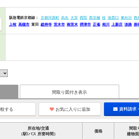
阪急電鉄京都線：
京都河原町
烏丸
大宮
西院
西京極
桂
洛西口
東向日
西
上牧
高槻市
富田
総持寺
茨木市
南茨木
摂津市
正雀
相川
上新庄
淡路
崇
間取り図付き表示
お気に入りに追加
資料請求
所在地/交通
間取
価格
（駅/バス 所要時間）
建物面