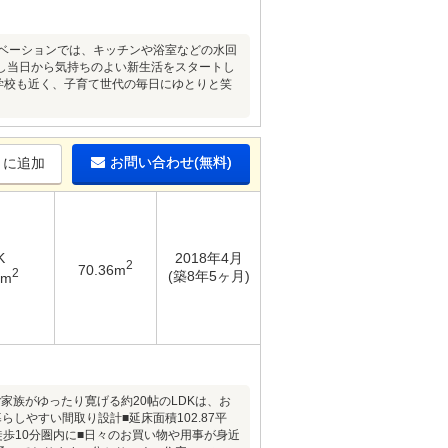
ノベーションでは、キッチンや浴室などの水回
し当日から気持ちのよい新生活をスタートし
中学校も近く、子育て世代の毎日にゆとりと笑
お問い合わせ(無料)
りに追加
K
2018年4月
2
70.36m
2
(築8年5ヶ月)
7m
ご家族がゆったり寛げる約20帖のLDKは、お
しやすい間取り設計■延床面積102.87平
徒歩10分圏内に■日々のお買い物や用事が身近