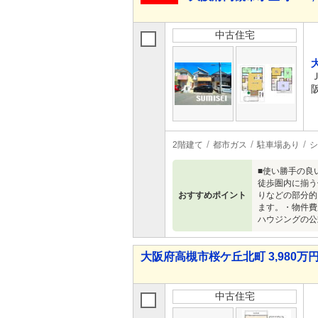
中古住宅
2階建て
都市ガス
駐車場あり
シ
■使い勝手の良
徒歩圏内に揃う
おすすめポイント
りなどの部分的
ます。・物件費
ハウジングの公
大阪府高槻市桜ケ丘北町 3,980万円 
中古住宅