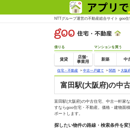
NTTグループ運営の不動産総合サイト goo
借りる
マンションを買う
店舗･
賃貸
新築
中
事業用
住宅・不動産
>
中古一戸建て
>
関西
>
大阪
富田駅(大阪府)の中
富田駅(大阪府)の中古住宅、中古一軒
すならgoo住宅・不動産。価格・建物面
ポートします。
探したい物件の路線・検索条件を変