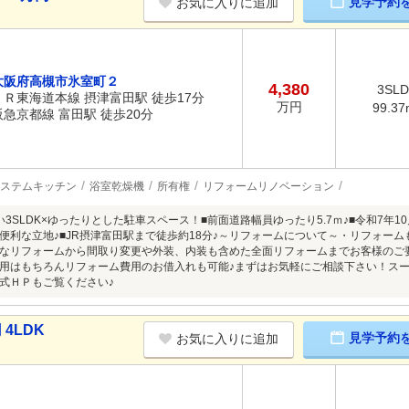
見学予約
お気に入りに追加
大阪府高槻市氷室町２
4,380
3SL
ＪＲ東海道本線 摂津富田駅 徒歩17分
万円
99.37
阪急京都線 富田駅 徒歩20分
ステムキッチン
浴室乾燥機
所有権
リフォームリノベーション
い3SLDK×ゆったりとした駐車スペース！■前面道路幅員ゆったり5.7ｍ♪■令和7年
便利な立地♪■JR摂津富田駅まで徒歩約18分♪～リフォームについて～・リフォー
なリフォームから間取り変更や外装、内装も含めた全面リフォームまでお客様のご
用はもちろんリフォーム費用のお借入れも可能♪まずはお気軽にご相談下さい！ス
式ＨＰもご覧ください♪
4LDK
見学予約
お気に入りに追加