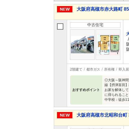
大阪府高槻市赤大路町 850
中古住宅
2階建て
都市ガス
所有権
即入居
◎大阪～阪神間
線【摂津富田】
おすすめポイント
お家を解体して
に得られること
中学校：徒歩1
大阪府高槻市北昭和台町 3,