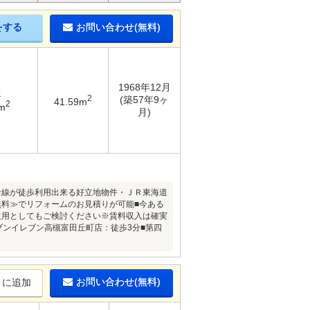
をする
お問い合わせ(無料)
1968年12月
K
2
(築57年9ヶ
41.59m
2
m
月)
沿線が徒歩利用出来る好立地物件・ＪＲ東海道
無料≫でリフォームのお見積りが可能■今ある
益用としてもご検討ください※賃料収入は確実
ブンイレブン高槻富田丘町店：徒歩3分■第四
お問い合わせ(無料)
りに追加