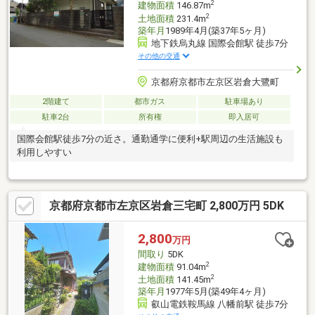
2
建物面積
146.87m
2
土地面積
231.4m
築年月
1989年4月(築37年5ヶ月)
地下鉄烏丸線 国際会館駅 徒歩7分
その他の交通
京都府京都市左京区岩倉大鷺町
2階建て
都市ガス
駐車場あり
駐車2台
所有権
即入居可
国際会館駅徒歩7分の近さ。通勤通学に便利+駅周辺の生活施設も
利用しやすい
京都府京都市左京区岩倉三宅町 2,800万円 5DK
2,800
万円
間取り
5DK
2
建物面積
91.04m
2
土地面積
141.45m
築年月
1977年5月(築49年4ヶ月)
叡山電鉄鞍馬線 八幡前駅 徒歩7分