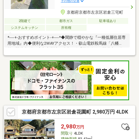
その他の交通
京都府京都市左京区岩倉三宅町
2階建て
都市ガス
駐車場あり
システムキッチン
所有権
*----+-おすすめポイント-+----*◆閑静で穏やかな『一種低層住居専
用地域』内◆便利な2WAYアクセス！・叡山電鉄鞍馬線「八幡
前」駅徒歩6分・京都市営地下鉄東西線「国際会館」駅徒歩10分
◆部屋数豊富な5DK＋ガレージでゆとりのある広さ！◆ライフス
タイルに合わせたリノベーションも可能です♪◆小中学校まで徒
歩圏内でお子様の登下校も安心です・京都市立岩倉南小学校…徒
歩約8分(約635ｍ)・京都市立洛北中学校…徒歩約10分(約796ｍ)◆
周辺買い物施設も充実！弊社でもご要望に沿ってお客様にぴった
りなリフォームプランをご用意させていただきます♪
京都府京都市左京区岩倉花園町 2,980万円 4LDK
2,980
万円
間取り
4LDK
2