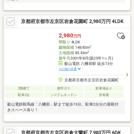
京都府京都市左京区岩倉花園町 2,980万円 4LDK
2,980
万円
間取り
4LDK
2
建物面積
148.83m
2
土地面積
83.43m
築年月
2001年8月(築25年1ヶ月)
叡山電鉄 八幡前駅 徒歩13分
その他の交通
京都府京都市左京区岩倉花園町
2階建て
都市ガス
駐車場あり
駐車2台
システムキッチン
所有権
叡山電鉄鞍馬線「八幡前」駅まで徒歩13分。駐車2台分の屋根付
きスペース有り！
京都府京都市左京区岩倉大鷺町 7,980万円 6DK