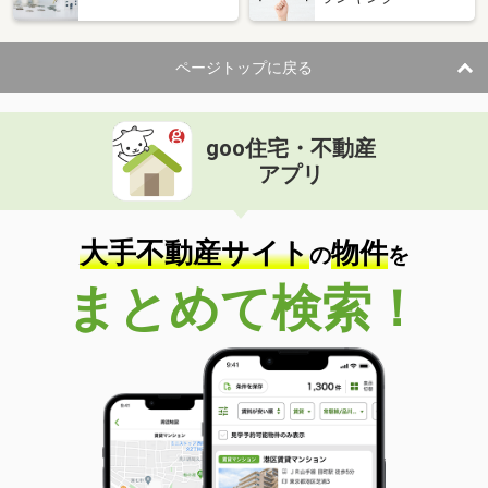
ページトップに戻る
goo住宅・不動産
アプリ
大手不動産サイト
物件
の
を
まとめて検索！