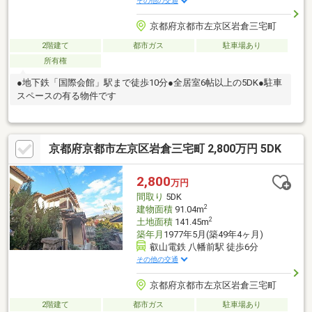
その他の交通
京都府京都市左京区岩倉三宅町
2階建て
都市ガス
駐車場あり
所有権
●地下鉄「国際会館」駅まで徒歩10分●全居室6帖以上の5DK●駐車
スペースの有る物件です
京都府京都市左京区岩倉三宅町 2,800万円 5DK
2,800
万円
間取り
5DK
2
建物面積
91.04m
2
土地面積
141.45m
築年月
1977年5月(築49年4ヶ月)
叡山電鉄 八幡前駅 徒歩6分
その他の交通
京都府京都市左京区岩倉三宅町
2階建て
都市ガス
駐車場あり