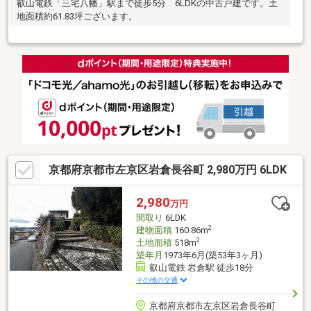
叡山電鉄「三宅八幡」駅まで徒歩5分 6LDKの中古戸建です。土
地面積約61.83坪ございます。
京都府京都市左京区岩倉長谷町 2,980万円 6LDK
2,980
万円
間取り
6LDK
2
建物面積
160.86m
2
土地面積
518m
築年月
1973年6月(築53年3ヶ月)
叡山電鉄 岩倉駅 徒歩18分
その他の交通
京都府京都市左京区岩倉長谷町