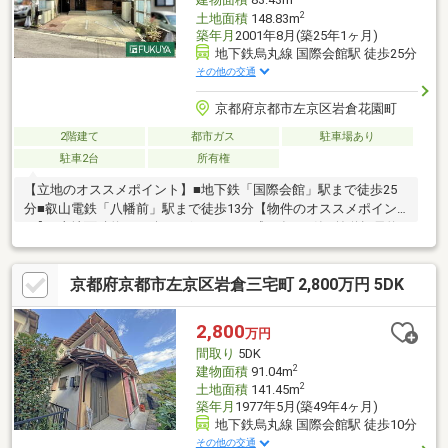
建物面積
83.43m
2
土地面積
148.83m
築年月
2001年8月(築25年1ヶ月)
地下鉄烏丸線 国際会館駅 徒歩25分
その他の交通
京都府京都市左京区岩倉花園町
2階建て
都市ガス
駐車場あり
駐車2台
所有権
【立地のオススメポイント】■地下鉄「国際会館」駅まで徒歩25
分■叡山電鉄「八幡前」駅まで徒歩13分【物件のオススメポイン
ト】■土地面積約29.74坪ございます■平成13年8月築■前道幅員約6
ｍざいます■お庭スペースございます現地見学会（事前に必ず予
約してください）日程／公開中時間／10：00～19：00土日祝は勿
京都府京都市左京区岩倉三宅町 2,800万円 5DK
論の事、平日もご内覧頂けます！ご都合の良い日時を頂ければス
タッフが現地をご案内させていただきます。見学の際はお客様の
ご希望に合わせて以下の３コースを設けております。お電話の
2,800
万円
際、担当者に内覧希望物件とコースをお伝えくださいませ！
間取り
5DK
2
建物面積
91.04m
2
土地面積
141.45m
築年月
1977年5月(築49年4ヶ月)
地下鉄烏丸線 国際会館駅 徒歩10分
その他の交通