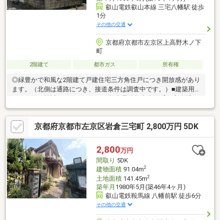
叡山電鉄叡山本線 三宅八幡駅 徒歩
1分
その他の交通
京都府京都市左京区上高野木ノ下
町
2階建て
都市ガス
所有権
◎緑豊かで和風な2階建て戸建住宅三方角住戸につき開放感があり
ます。（北側は通路につき、接道条件は調査中です。）■建築用
としてもご検討をいただけます♪■叡山電鉄叡山本線「三宅八幡
駅」徒歩1分■京都バス「三宅八幡」停徒歩2分■京都市立上高野小
学校徒歩5分内空家につき、ごゆっくりと見学いただけます。
京都府京都市左京区岩倉三宅町 2,800万円 5DK
2,800
万円
間取り
5DK
2
建物面積
91.04m
2
土地面積
141.45m
築年月
1980年5月(築46年4ヶ月)
叡山電鉄鞍馬線 八幡前駅 徒歩6分
その他の交通