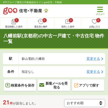
NTTグループ運営の不動産総合サイト goo住宅・不動産
1
0
0
0
最近検索した条件
最近見た物件
保存した条件
お気に入り
八幡前駅(京都府)の中古一戸建て・中古住宅 物件
一覧
駅
変更する
叡山電鉄/八幡前
条件
変更する
指定なし
新着メールを受
検索条件を保存
アプリで探す
取る
21
件
が該当しました。