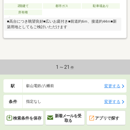
2階建て
都市ガス
駐車場あり
所有権
■高台につき眺望良好■広いお庭付き■前道約6ｍ、接道約44ｍ■新
築用地としてもご検討いただけます
1～21
件
駅
変更する
叡山電鉄/八幡前
条件
変更する
指定なし
新着メールを受
検索条件を保存
アプリで探す
取る