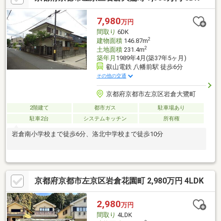
7,980
万円
間取り
6DK
2
建物面積
146.87m
2
土地面積
231.4m
築年月
1989年4月(築37年5ヶ月)
叡山電鉄 八幡前駅 徒歩6分
その他の交通
京都府京都市左京区岩倉大鷺町
2階建て
都市ガス
駐車場あり
駐車2台
システムキッチン
所有権
岩倉南小学校まで徒歩6分、洛北中学校まで徒歩10分
京都府京都市左京区岩倉花園町 2,980万円 4LDK
2,980
万円
間取り
4LDK