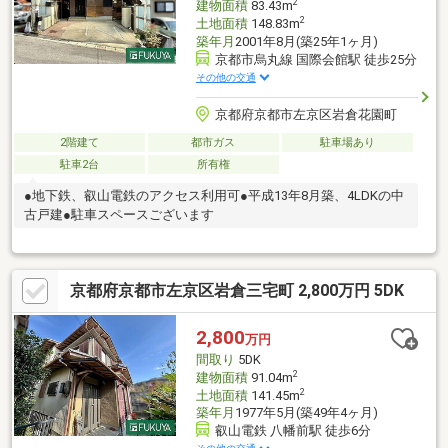
2
建物面積
83.43m
2
土地面積
148.83m
築年月
2001年8月(築25年1ヶ月)
京都市烏丸線 国際会館駅 徒歩25分
その他の交通
京都府京都市左京区岩倉花園町
2階建て
都市ガス
駐車場あり
駐車2台
所有権
●地下鉄、叡山電鉄のアクセス利用可●平成13年8月築、4LDKの中
古戸建●駐車スペースございます
京都府京都市左京区岩倉三宅町 2,800万円 5DK
2,800
万円
間取り
5DK
2
建物面積
91.04m
2
土地面積
141.45m
築年月
1977年5月(築49年4ヶ月)
叡山電鉄 八幡前駅 徒歩6分