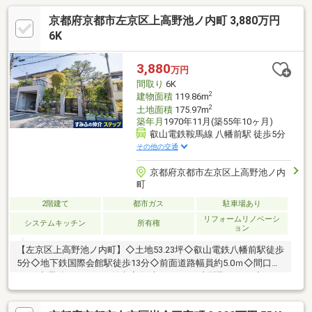
京都府京都市左京区上高野池ノ内町 3,880万円
6K
3,880
万円
間取り
6K
2
建物面積
119.86m
2
土地面積
175.97m
築年月
1970年11月(築55年10ヶ月)
叡山電鉄鞍馬線 八幡前駅 徒歩5分
その他の交通
京都府京都市左京区上高野池ノ内
町
2階建て
都市ガス
駐車場あり
リフォームリノベーシ
システムキッチン
所有権
ョン
【左京区上高野池ノ内町】◇土地53.23坪◇叡山電鉄八幡前駅徒歩
5分◇地下鉄国際会館駅徒歩13分◇前面道路幅員約5.0ｍ◇間口約
9.3ｍ◇電動シャッター付車庫有(車種による)◇間取り６Ｋ◇2023
年7月改装済 浴室・キッチン・トイレ・洗面台入替□■□近隣施設
□■□・ミニストップ白川通上高野店（約400m）・スーパーフレス