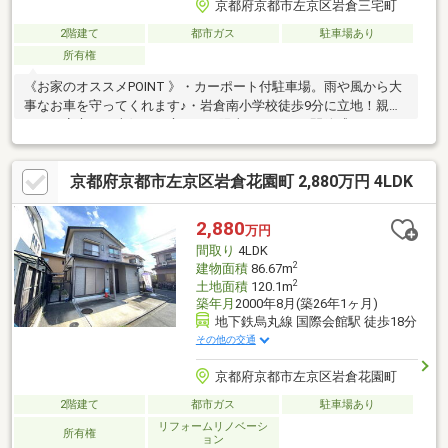
京都府京都市左京区岩倉三宅町
2階建て
都市ガス
駐車場あり
所有権
《お家のオススメPOINT 》・カーポート付駐車場。雨や風から大
事なお車を守ってくれます♪・岩倉南小学校徒歩9分に立地！親御
さんも安心！・南側にお庭あり！陽当たりもよく開放感たっぷり♪
気になる部分のリフォーム承ります！理想の住まいを一緒に実現
しましょう♪≪些細なことでもご相談ください！≫地元に詳しいス
京都府京都市左京区岩倉花園町 2,880万円 4LDK
タッフにもご相談可能！短時間のご見学＆ご相談も受付中！
2,880
万円
間取り
4LDK
2
建物面積
86.67m
2
土地面積
120.1m
築年月
2000年8月(築26年1ヶ月)
地下鉄烏丸線 国際会館駅 徒歩18分
その他の交通
京都府京都市左京区岩倉花園町
2階建て
都市ガス
駐車場あり
リフォームリノベーシ
所有権
ョン