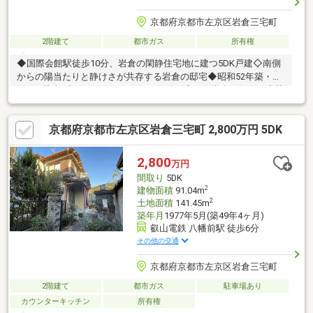
京都府京都市左京区岩倉三宅町
2階建て
都市ガス
所有権
◆国際会館駅徒歩10分、岩倉の閑静住宅地に建つ5DK戸建◇南側
からの陽当たりと静けさが共存する岩倉の邸宅◆昭和52年築・
5DK・駐車1台。リノベーションで価値が広がる岩倉の住まい◇駐
車1台可。落ち着いた住環境で子育てに適した5DKの住まい■地下
鉄烏丸線 国際会館駅 徒歩10分■叡山電鉄鞍馬線 八幡前駅 徒歩6分
京都府京都市左京区岩倉三宅町 2,800万円 5DK
※間取り広々５DK。緑豊かな住宅地内。※カーポート付駐車スペー
ス※南側にお庭あり！陽当良好で開放感あり♪
2,800
万円
間取り
5DK
2
建物面積
91.04m
2
土地面積
141.45m
築年月
1977年5月(築49年4ヶ月)
叡山電鉄 八幡前駅 徒歩6分
その他の交通
京都府京都市左京区岩倉三宅町
2階建て
都市ガス
駐車場あり
カウンターキッチン
所有権