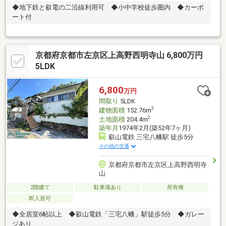
◆地下鉄と叡電の二沿線利用可 ◆小中学校徒歩圏内 ◆カーポ
ート付
京都府京都市左京区上高野西明寺山 6,800万円
5LDK
6,800
万円
間取り
5LDK
2
建物面積
152.76m
2
土地面積
204.4m
築年月
1974年2月(築52年7ヶ月)
叡山電鉄 三宅八幡駅 徒歩5分
その他の交通
京都府京都市左京区上高野西明寺
山
2階建て
駐車場あり
所有権
即入居可
◆全居室6帖以上 ◆叡山電鉄「三宅八幡」駅徒歩5分 ◆ガレー
ジあり