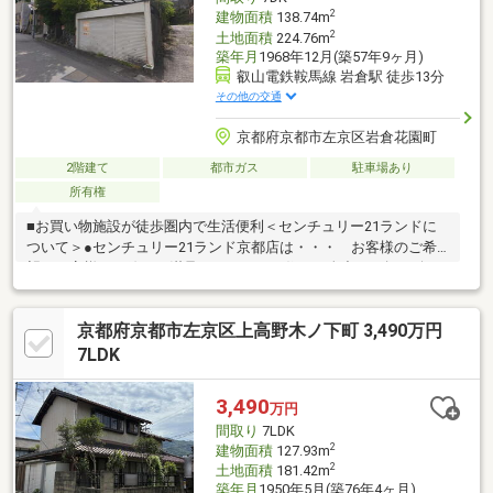
2
建物面積
138.74m
2
土地面積
224.76m
築年月
1968年12月(築57年9ヶ月)
叡山電鉄鞍馬線 岩倉駅 徒歩13分
その他の交通
京都府京都市左京区岩倉花園町
2階建て
都市ガス
駐車場あり
所有権
■お買い物施設が徒歩圏内で生活便利＜センチュリー21ランドに
ついて＞●センチュリー21ランド京都店は・・・ お客様のご希
望をお客様の目線でご満足いただけるお住いを全力でお探し致し
ます！●購入・売却・ローンのご相談など、些細なことでもお気
軽にご相談下さいませ！●リフォームのご相談も承っておりま
京都府京都市左京区上高野木ノ下町 3,490万円
す。○京阪鴨東線 「出町柳」駅 徒歩約6分○京都市営地下鉄烏丸線
「今出川」駅 徒歩約10分○営業時間：10：00～20：00（火曜日・
7LDK
水曜日定休日※祝日は営業）事前にご連絡いただけますと、スム
ーズにご案内が可能です。ご連絡お待ちしております！
3,490
万円
間取り
7LDK
2
建物面積
127.93m
2
土地面積
181.42m
築年月
1950年5月(築76年4ヶ月)