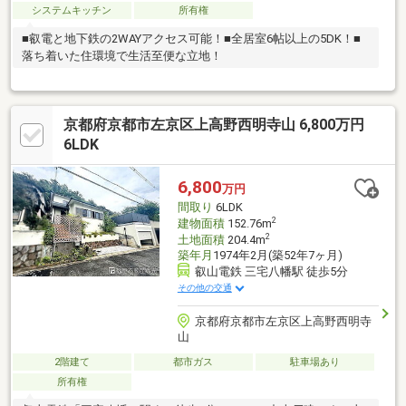
システムキッチン
所有権
■叡電と地下鉄の2WAYアクセス可能！■全居室6帖以上の5DK！■
落ち着いた住環境で生活至便な立地！
京都府京都市左京区上高野西明寺山 6,800万円
6LDK
6,800
万円
間取り
6LDK
2
建物面積
152.76m
2
土地面積
204.4m
築年月
1974年2月(築52年7ヶ月)
叡山電鉄 三宅八幡駅 徒歩5分
その他の交通
京都府京都市左京区上高野西明寺
山
2階建て
都市ガス
駐車場あり
所有権