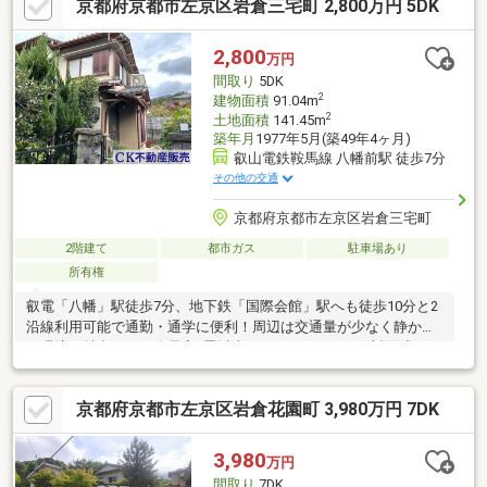
京都府京都市左京区岩倉三宅町 2,800万円 5DK
コ上高野店（約550m）・上高野小学校（約760m）●お問合せ●す
みふの仲介ステップ ●京都北営業センター●フリーコール●0120-
678-076
2,800
万円
間取り
5DK
2
建物面積
91.04m
2
土地面積
141.45m
築年月
1977年5月(築49年4ヶ月)
叡山電鉄鞍馬線 八幡前駅 徒歩7分
その他の交通
京都府京都市左京区岩倉三宅町
2階建て
都市ガス
駐車場あり
所有権
叡電「八幡」駅徒歩7分、地下鉄「国際会館」駅へも徒歩10分と2
沿線利用可能で通勤・通学に便利！周辺は交通量が少なく静かな
住環境が魅力です。全居室6畳以上のゆとりある5DK！対面式キッ
チンや窓のある浴室など暮らしやすい設備が整い、小学校も徒歩
10分以内と子育て環境も整っています。お気軽にお問い合わせ下
京都府京都市左京区岩倉花園町 3,980万円 7DK
さい！
3,980
万円
間取り
7DK