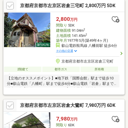
ります。※左京区でお探しの方専用のサイトです※スーモをチェッ
京都府京都市左京区岩倉三宅町 2,800万円 5DK
クされている方の多くが、こちらも併せてチェックされていま
す！左京区物件情報 常時４００件以上↓ ↓「ハウス・スター
ト」で、今すぐ検索！是非ご活用下さいませ(^^)/
2,800
万円
間取り
5DK
2
建物面積
91.04m
2
土地面積
141.45m
築年月
1977年5月(築49年4ヶ月)
叡山電鉄鞍馬線 八幡前駅 徒歩6分
その他の交通
京都府京都市左京区岩倉三宅町
2階建て
都市ガス
所有権
【立地のオススメポイント】■地下鉄「国際会館」駅まで徒歩10
分■叡山電鉄「八幡町」駅まで徒歩6分■叡山電鉄「岩倉」駅まで
徒歩10分【物件のオススメポイント】■全居室6帖以上のゆとりの
ある間取りです■収納スペースございます■土地面積約42.78坪ご
ざいます■駐車スペースございます※まずはお気軽にご覧下さいま
京都府京都市左京区岩倉大鷺町 7,980万円 6DK
せ！
7,980
万円
間取り
6DK