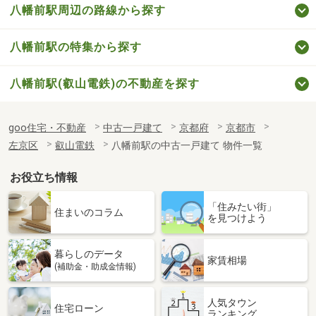
八幡前駅周辺の路線から探す
八幡前駅の特集から探す
八幡前駅(叡山電鉄)の不動産を探す
goo住宅・不動産
中古一戸建て
京都府
京都市
左京区
叡山電鉄
八幡前駅の中古一戸建て 物件一覧
お役立ち情報
「住みたい街」
住まいのコラム
を見つけよう
暮らしのデータ
家賃相場
(補助金・助成金情報)
人気タウン
住宅ローン
ランキング