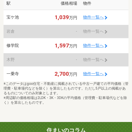
駅
価格相場
物件
1,039
宝ケ池
物件一覧へ
万円
岩倉
-
物件一覧へ
1,597
修学院
物件一覧へ
万円
木野
-
物件一覧へ
2,700
一乗寺
物件一覧へ
万円
※このデータはgoo住宅・不動産に掲載されている中古一戸建ての平均価格（管
理費・駐車場代などを除く）を算出したものです。ただし5戸以上の掲載があ
るものについてのみ対象とします。
※周辺駅の価格相場は2LDK・3K・3DKの平均価格（管理費・駐車場代などを除
く）を算出したものです。
住まいのコラム