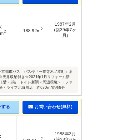
1987年2月
K
2
(築39年7ヶ
188.92m
2
7m
月)
分☆京都市バス バス停「一乗寺木ノ本町」ま
好☆天井収納付き☆2021年1月リフォーム済
、1階・2階 トイレ新調＜周辺環境＞・ファ
分・ライフ北白川店 約630ｍ/徒歩8分
をする
お問い合わせ(無料)
1988年3月
K
2
(築38年6ヶ