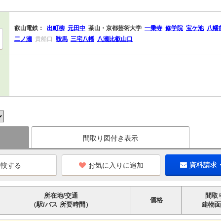
叡山電鉄：
出町柳
元田中
茶山・京都芸術大学
一乗寺
修学院
宝ケ池
八幡
二ノ瀬
貴船口
鞍馬
三宅八幡
八瀬比叡山口
間取り図付き表示
お気に入りに追加
資料請求
所在地/交通
間取
価格
（駅/バス 所要時間）
建物面