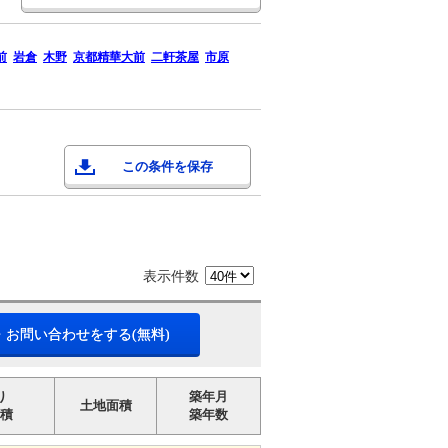
前
岩倉
木野
京都精華大前
二軒茶屋
市原
この条件を保存
表示件数
・お問い合わせをする(無料)
り
築年月
土地面積
積
築年数