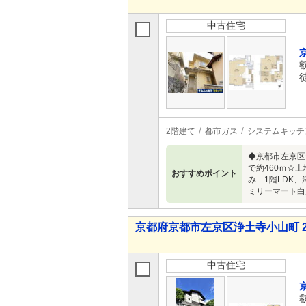
中古住宅
2階建て
都市ガス
システムキッチ
◆京都市左京区
で約460ｍ☆土
おすすめポイント
み 1階LDK
ミリーマート白
京都府京都市左京区浄土寺小山町 2億0
中古住宅