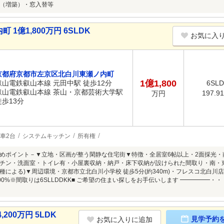
（増築）・窓入替等
億1,800万円 6SLDK
お気に入
京都府京都市左京区北白川東瀬ノ内町
1億1,800
叡山電鉄叡山本線 元田中駅 徒歩12分
6SL
叡山電鉄叡山本線 茶山・京都芸術大学駅
197.9
万円
徒歩13分
車2台
システムキッチン
所有権
めポイント－▼立地・区画が整う閑静な住宅街▼特徴・全居室6帖以上・2面採光・
チン・洗面室・トイレ有・小屋裏収納・納戸・床下収納が設けられた間取り・南・東
による)▼周辺環境・京都市立北白川小学校 徒歩5分(約340m)・フレスコ北白川店 
200%※間取りは6SLLDDKK■ ご希望の住まい探しをお手伝いします ━━━━━
00万円 5LDK
見学予約
お気に入りに追加