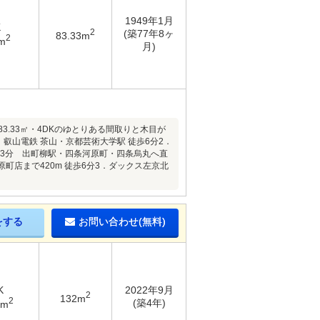
1949年1月
K
2
(築77年8ヶ
83.33m
2
m
月)
.33㎡・4DKのゆとりある間取りと木目が
叡山電鉄 茶山・京都芸術大学駅 徒歩6分2．
で徒歩3分 出町柳駅・四条河原町・四条烏丸へ直
町店まで420m 徒歩6分3．ダックス左京北
をする
お問い合わせ(無料)
K
2022年9月
2
132m
2
(築4年)
6m