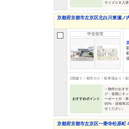
サイズＵＢ入替
京都府京都市左京区北白川東瀬ノ内町 1
中古住宅
2階建て
都市ガス
駐車場あり
駐
－物件のおすす
グ・各階にキッ
おすすめポイント
ーポート付・車種
60%・容積率
せください。
京都府京都市左京区一乗寺松原町 4,2