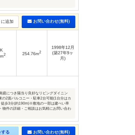
お問い合わせ(無料)
りに追加
1998年12月
DK
2
(築27年9ヶ
254.76m
2
1m
月)
南庭につき陽当り良好なリビングダイニン
の2面バルコニー・駐車2台可能(1台分はカ
徒歩3分(約190m)※敷地の一部は建ぺい率
・・・物件の詳細・ご相談はお気軽にお問い合わ
をする
お問い合わせ(無料)