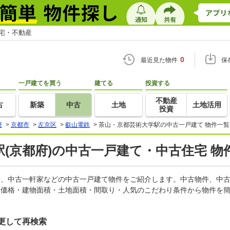
住宅・不動産
0
最近見た物件
保
一戸建てを買う
建てる
投資する
不動産
古
新築
中古
土地
土地活用
投資
府
>
京都市
>
左京区
>
叡山電鉄
>
茶山・京都芸術大学駅の中古一戸建て 物件一覧
(京都府)の中古一戸建て・中古住宅 物
住宅、中古一軒家などの中古一戸建て物件をご紹介します。中古物件、中
。価格・建物面積・土地面積・間取り・人気のこだわり条件から物件を簡
更して再検索