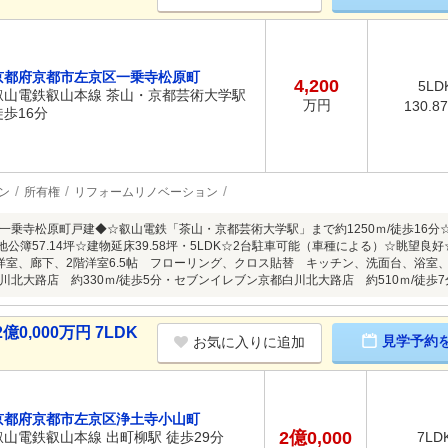
京都府京都市左京区一乗寺松原町
4,200
5LD
叡山電鉄叡山本線 茶山・京都芸術大学駅
万円
130.8
徒歩16分
ン
所有権
リフォームリノベーション
一乗寺松原町戸建◆☆叡山電鉄「茶山・京都芸術大学駅」まで約1250ｍ/徒歩16
地公簿57.14坪☆建物延床39.58坪・5LDK☆2台駐車可能（車種による）☆眺望良
、洋室、廊下、2階洋室6.5帖 フローリング、クロス貼替 キッチン、洗面台、浴室
川北大路店 約330ｍ/徒歩5分・セブンイレブン京都白川北大路店 約510ｍ/徒歩7
,000万円 7LDK
見学予約
お気に入りに追加
京都府京都市左京区浄土寺小山町
2億0,000
叡山電鉄叡山本線 出町柳駅 徒歩29分
7LD