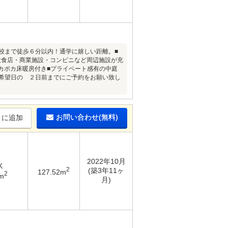
校まで徒歩６分以内！通学に嬉しい距離。■
飲食店・商業施設・コンビニなど周辺施設が充
ポカポカ床暖房付き■プライベート感有の中庭
覧希望日の ２日前までにご予約をお願い致し
お問い合わせ(無料)
りに追加
2022年10月
K
2
(築3年11ヶ
127.52m
2
m
月)