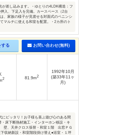
光が差し込みます。・ゆとりの4LDK構造：フ
押入、下足入を完備。カースペース（2台
ンは、家族の様子が見渡せる対面式のペニンシ
してマルチに使える和室を配置。・2カ所のト
をする
お問い合わせ(無料)
1992年10月
K
2
(築33年11ヶ
81.9m
2
m
月)
代にピッタリ！お子様も喜ぶ遊び心のある間
替・床下断熱材施工・インターホン移設・キ
２ 壁、天井クロス張替・和室１階 出窓ＰＧ
段下収納新設・和室階段掛け替え●浴室・１坪