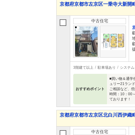
京都府京都市左京区一乗寺大新開町 2,
中古住宅
3階建て以上
駐車場あり
システム
■買い物＆通学
ュリー21ラン
おすすめポイント
ご相談など、些
時間：10：0
ております！
京都府京都市左京区北白川西伊織町 2
中古住宅