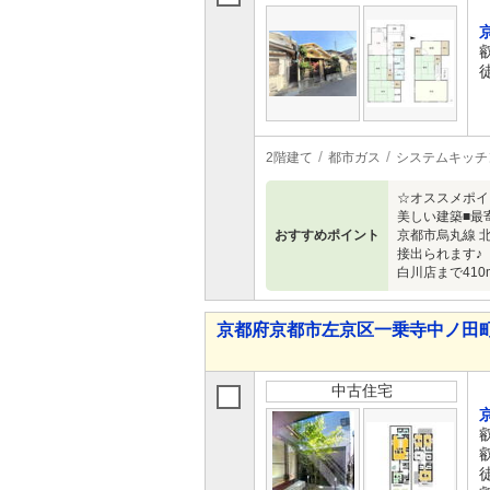
2階建て
都市ガス
システムキッチ
☆オススメポイ
美しい建築■最
おすすめポイント
京都市烏丸線 
接出られます♪
白川店まで410
京都府京都市左京区一乗寺中ノ田町 8,
中古住宅