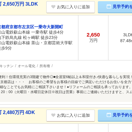
650万円 3LDK
見学予約
お気に入りに追加
京都府京都市左京区一乗寺大新開町
叡山電鉄叡山本線 一乗寺駅 徒歩4分
2,650
3LD
地下鉄烏丸線 松ヶ崎駅 徒歩23分
万円
87.48
叡山電鉄叡山本線 茶山・京都芸術大学駅
徒歩9分
キッチン
オール電化
所有権
便利！住環境充実の3階建て物件◎■全居室6帖以上＆和室付き♪快適な暮らしを実現
ド京都店は・・・ お客様のご希望をお客様の目線でご満足いただけるお住いを全力
細なことでもお気軽にご相談下さいませ！●リフォームのご相談も承っております。○
0～20：00（火曜日・水曜日定休日※祝日は営業）事前にご連絡いただけますと、
,480万円 4DK
見学予約
お気に入りに追加