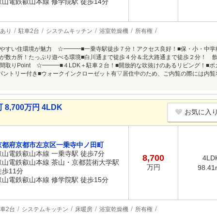
叡山電鉄叡山本線 修学院駅 徒歩14分
あり
駐車2台
システムキッチン
浴室乾燥機
所有権
やすい住環境が魅力 ☆━━━■一乗寺駅徒歩７分！アクセス良好！■保・小・中学
が数カ所！たっぷり遊べる環境■白川通まで徒歩４分＆北大路通まで徒歩２分！ 
間取りPoint ☆━━━■４LDK＋駐車２台！■開放的な吹抜けのあるリビング！■
パントリー付き■ウォークインクローゼット有▽居住中のため、ご内覧の際には内
700万円 4LDK
お気に入
京都府京都市左京区一乗寺中ノ田町
叡山電鉄叡山本線 一乗寺駅 徒歩7分
8,700
4LD
叡山電鉄叡山本線 茶山・京都芸術大学駅
万円
98.41
徒歩11分
叡山電鉄叡山本線 修学院駅 徒歩15分
車2台
システムキッチン
床暖房
浴室乾燥機
所有権