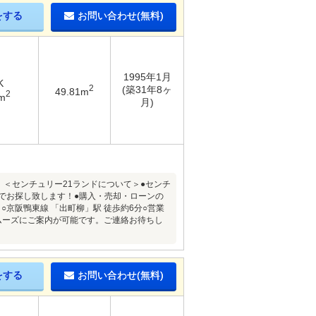
をする
お問い合わせ(無料)
1995年1月
K
2
(築31年8ヶ
49.81m
2
m
月)
！＜センチュリー21ランドについて＞●センチ
でお探し致します！●購入・売却・ローンの
京阪鴨東線 「出町柳」駅 徒歩約6分○営業
スムーズにご案内が可能です。ご連絡お待ちし
をする
お問い合わせ(無料)