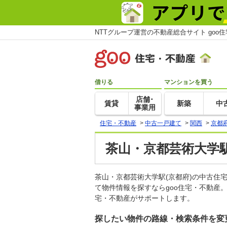
NTTグループ運営の不動産総合サイト goo
借りる
マンションを買う
店舗･
賃貸
新築
中
事業用
住宅・不動産
>
中古一戸建て
>
関西
>
京都
茶山・京都芸術大学駅
茶山・京都芸術大学駅(京都府)の中古
て物件情報を探すならgoo住宅・不動産
宅・不動産がサポートします。
探したい物件の路線・検索条件を変