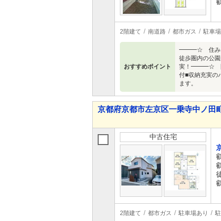
2階建て
南道路
都市ガス
駐車場
━━━☆ 住み
徒歩圏内の公園
おすすめポイント
実！━━━☆ 
付■収納充実の
ます。
京都府京都市左京区一乗寺中ノ田町 8,
中古住宅
2階建て
都市ガス
駐車場あり
駐