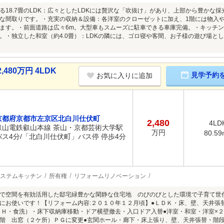
る18.7畳のLDK：広々としたLDKには贅沢な「吹抜け」があり、上部から豊かな採
な間取りです。・充実の収納＆設備：各洋室のクローゼットに加え、1階には物入や
ます。・前面道路は広々6m。大型車もスムーズに駐車できる車庫完備。・キッチ
。・独立した和室（約4.0畳）：LDKの隣には、ゴロ寝や客間、お子様の遊び場と
80万円 4LDK
見学予約
お気に入りに追加
京都府京都市左京区北白川仕伏町
2,480
4LD
叡山電鉄叡山本線 茶山・京都芸術大学駅
万円
80.59
バス4分/「北白川仕伏町」バス停 停歩4分
ステムキッチン
所有権
リフォームリノベーション
で空間を有効活用した邸宅緑豊かな閑静な住宅地 のびのびとした環境で子育て世
にお使いです！【リフォーム内容:２０１０年１２月頃】●ＬＤＫ・床、壁、天井張
ＩＨ・食洗）・床下収納庫移動・ドア横壁撤去・入口ドア入替●洋室・和室・洋室×
階 出窓（２ケ所）ＰＧに変更●玄関ホール・廊下・床上張り、壁、天井張替・階