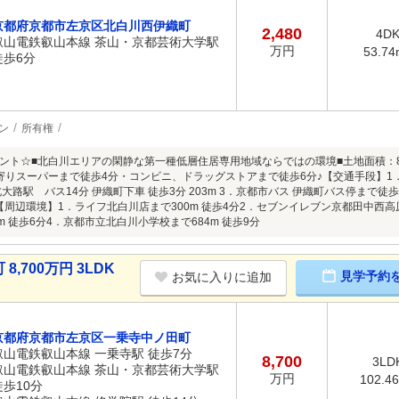
京都府京都市左京区北白川西伊織町
2,480
4D
叡山電鉄叡山本線 茶山・京都芸術大学駅
万円
53.74
徒歩6分
ン
所有権
ント☆■北白川エリアの閑静な第一種低層住居専用地域ならではの環境■土地面積：83
寄りスーパーまで徒歩4分・コンビニ、ドラッグストアまで徒歩6分♪【交通手段】1．
北大路駅 バス14分 伊織町下車 徒歩3分 203m 3．京都市バス 伊織町バス停ま
【周辺環境】1．ライフ北白川店まで300m 徒歩4分2．セブンイレブン京都田中西高原
m 徒歩6分4．京都市立北白川小学校まで684m 徒歩9分
700万円 3LDK
見学予約
お気に入りに追加
京都府京都市左京区一乗寺中ノ田町
叡山電鉄叡山本線 一乗寺駅 徒歩7分
8,700
3LD
叡山電鉄叡山本線 茶山・京都芸術大学駅
万円
102.4
徒歩10分