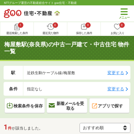
NTTグループ運営の不動産総合サイト goo住宅・不動産
1
0
0
0
最近検索した条件
最近見た物件
保存した条件
お気に入り
梅屋敷駅(奈良県)の中古一戸建て・中古住宅 物件
一覧
駅
変更する
近鉄生駒ケーブル線/梅屋敷
条件
変更する
指定なし
新着メールを受
検索条件を保存
アプリで探す
取る
1
件
が該当しました。