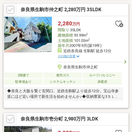
今回ご紹介しているこちらの物件は南向きです！◆トイレが2ヶ
奈良県生駒市仲之町 2,280万円 3SLDK
所にあるので複数人でも快適に暮らせます！◆建物面積が101.45
平米以上ある物件でゆったりと生活したい方にいかがでしょう
か！◆この物件は広々としたシステムキッチンなので、普段の料
2,280
万円
理も楽しくなるでしょう(*^_^*)
間取り
3SLDK
2
建物面積
93.99m
2
土地面積
101.03m
築年月
2007年9月(築19年)
近鉄奈良線 生駒駅 徒歩12分
その他の交通
奈良県生駒市仲之町
2階建て
都市ガス
ルーフバルコニー
駐車場あり
システムキッチン
床暖房
◆奈良と大阪を繋ぐ玄関口、近鉄生駒駅より徒歩12分。宝山寺参
道にほど近い場所で新生活を始めませんか♪◆収納豊富な3ＳＬＤ
Ｋ、特徴は2階ＬＤＫの吹き抜けです。開放感のある空間でゆった
りとしたひと時を過ごしていただけます♪◆2階バルコニーの他、
屋上はルーフバルコニー付き。生駒の街並みを見下ろす眺望で
奈良県生駒市壱分町 2,980万円 3LDK
す。夜景も望めます♪◆ノスタルジックな雰囲気があり、近年は
オシャレなカフェなども点在する宝山寺参道からは約40ｍの距離
にあり、ちょっとしたお散歩にもオススメです♪令和7年9月リフ