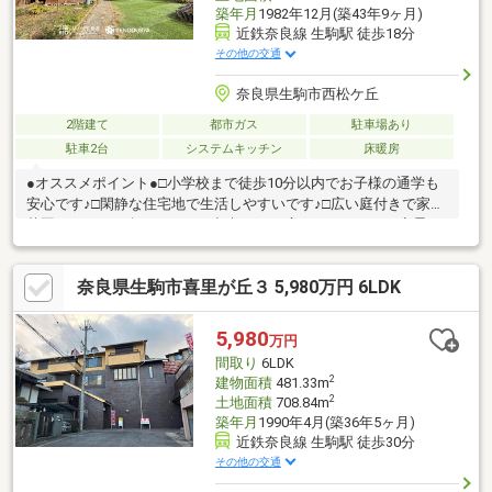
築年月
1982年12月(築43年9ヶ月)
近鉄奈良線 生駒駅 徒歩18分
その他の交通
奈良県生駒市西松ケ丘
2階建て
都市ガス
駐車場あり
駐車2台
システムキッチン
床暖房
●オススメポイント●□小学校まで徒歩10分以内でお子様の通学も
安心です♪□閑静な住宅地で生活しやすいです♪□広い庭付きで家庭
菜園やBBQなど楽しむことが出来ます♪□広いバルコニーで夜景を
見ながら、BBQも楽しめます♪□南側の広い庭で陽当たり良好です
♪□リビングや洋室は二重サッシ設置済で、冬でも暖かいです♪□エ
奈良県生駒市喜里が丘３ 5,980万円 6LDK
ネファーム設置済です♪□和室に床暖房が設置されています♪◯浄
化槽から本下水への工事完了しています！◯プロパンガスから都
市ガスへの工事完了しています！◯エネファーム設置済なので、
5,980
万円
電気代も削減できます！◯2025年3月廊下フロア張り替え・7月
間取り
6LDK
バルコニー防水工事！
2
建物面積
481.33m
2
土地面積
708.84m
築年月
1990年4月(築36年5ヶ月)
近鉄奈良線 生駒駅 徒歩30分
その他の交通