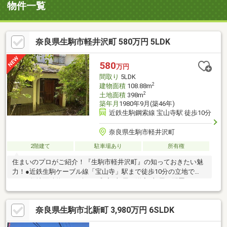
物件一覧
奈良県生駒市軽井沢町 580万円 5LDK
580
万円
間取り
5LDK
2
建物面積
108.88m
2
土地面積
398m
築年月
1980年9月(築46年)
近鉄生駒鋼索線 宝山寺駅 徒歩10分
奈良県生駒市軽井沢町
2階建て
駐車場あり
所有権
住まいのプロがご紹介！『生駒市軽井沢町』の知っておきたい魅
力！●近鉄生駒ケーブル線「宝山寺」駅まで徒歩10分の立地で
す。●敷地面積約120.39坪！●和室2部屋＋洋室3部屋が配置された
「5LDK」の住まい。●リビング⇔ダイニングキッチン⇔1階廊下で
行き来可能な、回遊性のある設計です。●キッチンは、L型の壁付
奈良県生駒市北新町 3,980万円 6SLDK
けタイプ。●各水廻りは、1階廊下より出入りいただけます。●和
室2部屋は、ともに6帖以上の広さ。それぞれに押入が備わってい