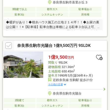
奈良県生駒市喜里が丘３
3階建て以上
都市ガス
駐車場あり
駐車3台
システムキッチン
所有権
◆暖炉があり！◆積水ハウス施工の土地２１４坪！！◆お家の裏
は公園！！※【駐車場】駐車台数は車種による駐車３台以上可、
即引渡可、２沿線以上利用可、ＬＤＫ２０畳以上、土地100坪以
上、山が見える、システムキッチン、トイレ２ヶ所、２面以上バ
ルコニー、温水洗浄便座、吹抜け、シャッター車庫、ウォークイ
奈良県生駒市光陽台 1億9,500万円 9SLDK
ンクローゼット、３階建以上、都市ガス
1億9,500
万円
間取り
9SLDK
2
建物面積
321.36m
2
土地面積
650.45m
築年月
1990年5月(築36年4ヶ月)
近鉄奈良線 生駒駅 徒歩21分
その他の交通
奈良県生駒市光陽台
2階建て
都市ガス
駐車場あり
駐車3台
システムキッチン
所有権