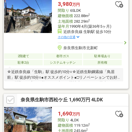
ます。●各和室・各洋室は振り分けタイプ。寝室など、用途に合
3,980
万円
わせて利用可能です。●カーポートが1台分設けられています。
間取り
6SLDK
2
建物面積
222.88m
2
土地面積
282.29m
築年月
1990年4月(築36年5ヶ月)
近鉄奈良線 生駒駅 徒歩10分
その他の交通
奈良県生駒市北新町
2階建て
都市ガス
駐車場あり
駐車2台
システムキッチン
所有権
☆近鉄奈良線「生駒」駅 徒歩約10分○☆近鉄生駒鋼索線「鳥居
前」駅 徒歩約10分○●オススメポイント●□リノベーションでお好
きな間取りに変更可能です♪□大きな機械式ガレージで駐車もしや
すいです♪□角地な為、陽当たり・眺望共に良好です♪□徒歩圏内に
利便施設が多く、生活しやすいです♪□内覧可能ですのでお気軽に
奈良県生駒市西松ケ丘 1,690万円 4LDK
お問い合わせください♪【新築もリノベも比較して、一番納得でき
る家探しを。】新築の安心感も、リノベの自由度も。両方を同時
に検討できるのが当社の強みです。予算内でエリアも間取りも欲
1,690
万円
張りたい方へ、最適な住まい方をワンストップでご提案します♪◎
間取り
4LDK
探して、比べて、カタチにする。
2
建物面積
119.12m
2
土地面積
245.6m