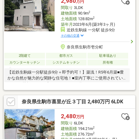
2,980
万円
ォーム完成♪◎クロス張替 ◎ハウスクリーニング生駒の立地を活
間取り
3LDK
かした眺望を探しの方、お気軽にお問合せください♪
2
建物面積
90.9m
2
土地面積
128.82m
築年月
2023年6月(築3年3ヶ月)
近鉄生駒線 一分駅 徒歩9分
その他の交通
奈良県生駒市壱分町
2階建て
都市ガス
駐車場あり
カウンターキッチン
システムキッチン
所有権
【近鉄生駒線一分駅徒歩9分＋即予約可！】築浅！R5年6月築■豊
かな自然が魅力的な閑静な住宅地！■室内丁寧にご使用されてい
ます■22帖超のLDKと広々バルコニーを備えた3LDK
奈良県生駒市喜里が丘３丁目 2,480万円 6LDK
2,480
万円
間取り
6LDK
2
建物面積
194.21m
2
土地面積
276.72m