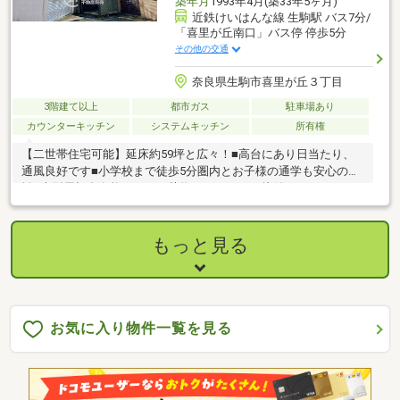
築年月
1993年4月(築33年5ヶ月)
近鉄けいはんな線 生駒駅 バス7分/
「喜里が丘南口」バス停 停歩5分
その他の交通
奈良県生駒市喜里が丘３丁目
3階建て以上
都市ガス
駐車場あり
カウンターキッチン
システムキッチン
所有権
【二世帯住宅可能】延床約59坪と広々！■高台にあり日当たり、
通風良好です■小学校まで徒歩5分圏内とお子様の通学も安心の距
離■大型屋根裏有能がありお荷物がスッキリと片付きますね
もっと見る
お気に入り物件一覧を見る