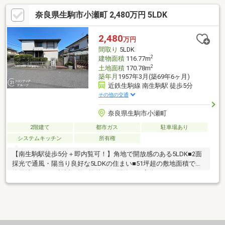
奈良県生駒市小瀬町 2,480万円 5LDK
2,480
万円
間取り
5LDK
2
建物面積
116.77m
2
土地面積
170.78m
築年月
1957年3月(築69年6ヶ月)
近鉄生駒線 南生駒駅 徒歩5分
その他の交通
奈良県生駒市小瀬町
2階建て
都市ガス
駐車場あり
システムキッチン
所有権
【南生駒駅徒歩5分＋即内覧可！】角地で開放感のある5LDK■2面
採光で通風・陽当り良好な5LDKの住まい■51坪超の敷地面積で建
築用地としても検討可能■前道6mの閑静な住宅街