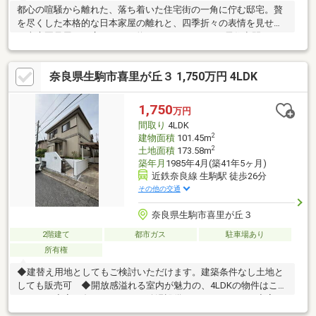
都心の喧騒から離れた、落ち着いた住宅街の一角に佇む邸宅。贅
を尽くした本格的な日本家屋の離れと、四季折々の表情を見せる
日本庭園母屋は、広々とした約260㎡のゆとりある居住空間。二
階に設けられた各寝室には、開放感あふれるバルコニーが備えら
れたプライベートな空間都心に近い利便性を享受しながらも、自
奈良県生駒市喜里が丘３ 1,750万円 4LDK
然を身近に感じる贅沢な暮らしが、ここにあります。
1,750
万円
間取り
4LDK
2
建物面積
101.45m
2
土地面積
173.58m
築年月
1985年4月(築41年5ヶ月)
近鉄奈良線 生駒駅 徒歩26分
その他の交通
奈良県生駒市喜里が丘３
2階建て
都市ガス
駐車場あり
所有権
◆建替え用地としてもご検討いただけます。建築条件なし土地と
しても販売可 ◆開放感溢れる室内が魅力の、4LDKの物件はこち
らです！◆寒い冬にありがたい給湯設備がついています！◆高さ
と奥行のある押入は魅力がありなんでも収納できちゃいます！◆