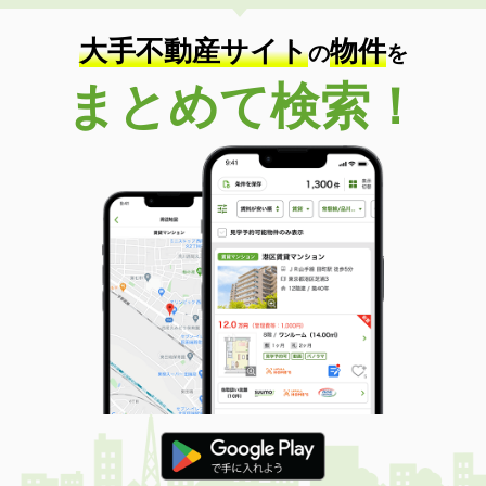
大手不動産サイト
物件
の
を
まとめて検索！