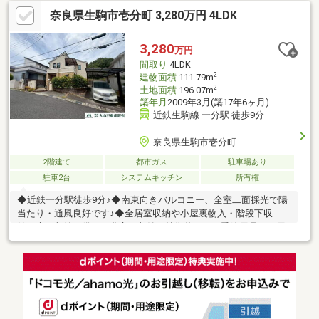
奈良県生駒市壱分町 3,280万円 4LDK
3,280
万円
間取り
4LDK
2
建物面積
111.79m
2
土地面積
196.07m
築年月
2009年3月(築17年6ヶ月)
近鉄生駒線 一分駅 徒歩9分
奈良県生駒市壱分町
2階建て
都市ガス
駐車場あり
駐車2台
システムキッチン
所有権
◆近鉄一分駅徒歩9分♪◆南東向きバルコニー、全室二面採光で陽
当たり・通風良好です♪◆全居室収納や小屋裏物入・階段下収
納・床下収納を備え、豊富な収納が特徴的です。季節用品や日用
品を収納でき、住空間を有効活用できます♪◆太陽光発電システ
ム・エネファーム設置済。省エネ性能に配慮された住まいです
♪◆駐車2台可能(車種による)。ご夫婦でお車を所有されるご家庭
にもおすすめです♪♪◆LDK上部に吹き抜けを採用。開放感あふれ
るリビングで、ご家族との時間をゆったり過ごせます♪◆約20.2帖
のゆとりあるLDKには、床暖房を設置。寒い季節も足元から暖か