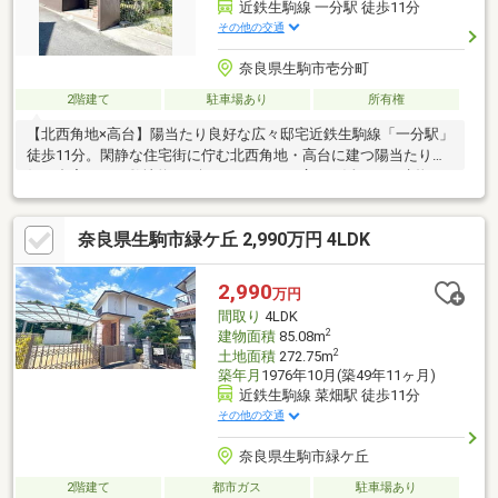
近鉄生駒線 一分駅 徒歩11分
その他の交通
奈良県生駒市壱分町
2階建て
駐車場あり
所有権
【北西角地×高台】陽当たり良好な広々邸宅近鉄生駒線「一分駅」
徒歩11分。閑静な住宅街に佇む北西角地・高台に建つ陽当たり良
好な邸宅です。敷地約58.6坪のゆとりある広さを活かし、建物は
約32.89坪とファミリー世帯にも十分な居住スペースを確保。角地
ならではの開放的な採光通風に加え高台立地により周辺を見渡せ
奈良県生駒市緑ケ丘 2,990万円 4LDK
る眺望も魅力です。日当たりを重視される方、将来の建て替えや
リフォームも視野に入れたい方にもおすすめの一区画。周辺は落
ち着いた雰囲気でお子様の通学や日々のお買い物にも便利な生活
2,990
万円
環境が整っています。現地の陽当たりや街並みは、ぜひ実際にご
間取り
4LDK
覧いただき体感してください。内覧のご相談随時受け付けており
2
建物面積
85.08m
ます。
2
土地面積
272.75m
築年月
1976年10月(築49年11ヶ月)
近鉄生駒線 菜畑駅 徒歩11分
その他の交通
奈良県生駒市緑ケ丘
2階建て
都市ガス
駐車場あり