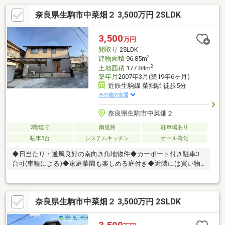
奈良県生駒市中菜畑２ 3,500万円 2SLDK
3,500
万円
間取り
2SLDK
2
建物面積
96.85m
2
土地面積
177.84m
築年月
2007年3月(築19年6ヶ月)
近鉄生駒線 菜畑駅 徒歩5分
その他の交通
奈良県生駒市中菜畑２
2階建て
南道路
駐車場あり
駐車3台
システムキッチン
オール電化
◆日当たり・通風良好の南向き角地物件◆カーポート付き駐車3
台可(車種による)◆家庭菜園も楽しめる庭付き◆近隣には買い物
施設が充実◆子育てに優しい落ち着いた住環境◆セキスイハイム
の木造系2×4ユニット住宅弊社リノベ案とともに是非ご検討下さ
い。《リフォーム歴内容》2024年：2階トイレ交換・パワーコン
奈良県生駒市中菜畑２ 3,500万円 2SLDK
ディショナー交換2022年：ネオキュート交換・外壁屋根塗装工
事・防蟻処理工事《周辺環境》生駒市立生駒東小学校：徒歩17分
（1300ｍ）生駒市立緑ヶ丘中学校：徒歩10分（786ｍ）