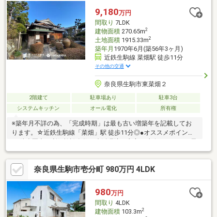
数、ご年収等により、借り入れ可能な金融機関は異なります。専
9,180
万円
任の住宅ローンアドバイザーがお客様に合った最適な金融機関を
間取り
7LDK
ご紹介します！
2
建物面積
270.65m
2
土地面積
1915.33m
築年月
1970年6月(築56年3ヶ月)
近鉄生駒線 菜畑駅 徒歩11分
その他の交通
奈良県生駒市東菜畑２
2階建て
駐車場あり
駐車3台
システムキッチン
オール電化
所有権
※築年月不詳の為、「完成時期」は最も古い増築年を記載してお
ります。☆近鉄生駒線「菜畑」駅 徒歩11分◎●オススメポイント
●□徒歩圏内に利便施設多数で生活環境が充実♪□南向き・オール電
化のお家です♪□駐車7台可能♪◆月極駐車場 概要◆○月極駐車場
4台中3台賃貸中○月額収入：2万5232円（満車の場合3万4032円）
奈良県生駒市壱分町 980万円 4LDK
○返還保証金：1万6699円（完済方式）【新築もリノベも比較し
て、一番納得できる家探しを。】新築の安心感も、リノベの自由
度も。両方を同時に検討できるのが当社の強みです。予算内でエ
980
万円
リアも間取りも欲張りたい方へ、最適な住まい方をワンストップ
間取り
4LDK
でご提案します♪◎探して、比べて、カ
2
建物面積
103.3m