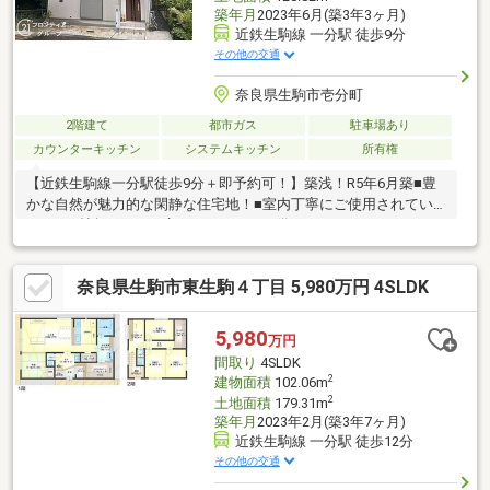
築年月
2023年6月(築3年3ヶ月)
近鉄生駒線 一分駅 徒歩9分
その他の交通
奈良県生駒市壱分町
2階建て
都市ガス
駐車場あり
カウンターキッチン
システムキッチン
所有権
【近鉄生駒線一分駅徒歩9分＋即予約可！】築浅！R5年6月築■豊
かな自然が魅力的な閑静な住宅地！■室内丁寧にご使用されてい
ます■22帖超のLDKと広々バルコニーを備えた3LDK
奈良県生駒市東生駒４丁目 5,980万円 4SLDK
5,980
万円
間取り
4SLDK
2
建物面積
102.06m
2
土地面積
179.31m
築年月
2023年2月(築3年7ヶ月)
近鉄生駒線 一分駅 徒歩12分
その他の交通