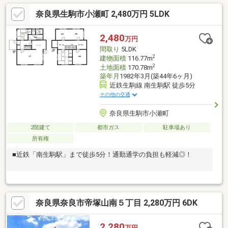
す。●リビング階段が採用されています。●各階に、洗面化粧台・
奈良県生駒市小瀬町 2,480万円 5LDK
浴室・トイレ有。●2階浴室は、サウナ付きです。●和室は広さ約
8.5帖です。●洋室②は広さ約10.5帖、WIC付き。●車庫1台分有。
前面道路幅員は、約6.2mです。●第一種低層住居専用地域内に位
2,480
万円
置しています。●壱分小学校まで徒歩7分(約550m)です。
間取り
5LDK
2
建物面積
116.77m
2
土地面積
170.78m
築年月
1982年3月(築44年6ヶ月)
近鉄生駒線 南生駒駅 徒歩5分
その他の交通
奈良県生駒市小瀬町
2階建て
都市ガス
駐車場あり
所有権
■近鉄「南生駒駅」まで徒歩5分！通勤通学の負担も軽減◎！
奈良県奈良市帝塚山南５丁目 2,280万円 6DK
2,280
万円