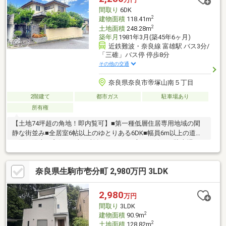
間取り
6DK
2
建物面積
118.41m
2
土地面積
248.28m
築年月
1981年3月(築45年6ヶ月)
近鉄難波・奈良線 富雄駅 バス3分/
「三碓」バス停 停歩8分
その他の交通
奈良県奈良市帝塚山南５丁目
2階建て
都市ガス
駐車場あり
所有権
【土地74坪超の角地！即内覧可】■第一種低層住居専用地域の閑
静な街並み■全居室6帖以上のゆとりある6DK■幅員6m以上の道路
に面し陽当り良好■お車を所有されている方にも嬉しい駐車場あ
り
奈良県生駒市壱分町 2,980万円 3LDK
2,980
万円
間取り
3LDK
2
建物面積
90.9m
2
土地面積
128.82m