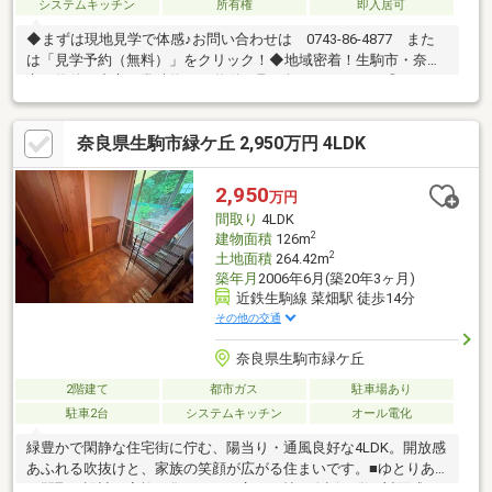
システムキッチン
所有権
即入居可
◆まずは現地見学で体感♪お問い合わせは 0743-86-4877 また
は「見学予約（無料）」をクリック！◆地域密着！生駒市・奈良
市の物件を中心に常時約2000物件を取り扱っております◎インタ
ーネット未公開物件も多数！生駒・奈良エリアでお探しの方は当
社へお問合せ下さい♪◆お住替えの方/売却検討の方必見！当社で
奈良県生駒市緑ケ丘 2,950万円 4LDK
は1社完結でお住替えをサポート。売却～購入～引越までスムーズ
に☆ ◆住宅ローンのご相談もお任せ下さい！お勤め先や勤続年
数、ご年収等により、借り入れ可能な金融機関は異なります。専
2,950
万円
任の住宅ローンアドバイザーがお客様に合った最適な金融機関を
間取り
4LDK
ご紹介します！
2
建物面積
126m
2
土地面積
264.42m
築年月
2006年6月(築20年3ヶ月)
近鉄生駒線 菜畑駅 徒歩14分
その他の交通
奈良県生駒市緑ケ丘
2階建て
都市ガス
駐車場あり
駐車2台
システムキッチン
オール電化
緑豊かで閑静な住宅街に佇む、陽当り・通風良好な4LDK。開放感
あふれる吹抜けと、家族の笑顔が広がる住まいです。■ゆとりあ
る間取り設計・家族が集うLDKは広々18帖、会話が弾む対面式キ