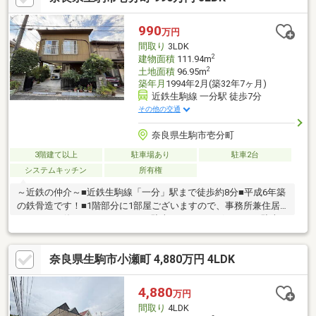
ニー清掃、外壁塗装別途附属建物有り（種類：車庫、床面積：
14.70㎡、構造：鉄筋コンクリート造陸屋根平屋建 幅約3.0ｍ×奥
990
万円
行約4.9ｍ×高さ約1.8ｍ ※車種によります。車庫証明の可能台数
間取り
3LDK
ではありません）
2
建物面積
111.94m
2
土地面積
96.95m
築年月
1994年2月(築32年7ヶ月)
近鉄生駒線 一分駅 徒歩7分
その他の交通
奈良県生駒市壱分町
3階建て以上
駐車場あり
駐車2台
システムキッチン
所有権
～近鉄の仲介～■近鉄生駒線「一分」駅まで徒歩約8分■平成6年築
の鉄骨造です！■1階部分に1部屋ございますので、事務所兼住居
としてもお使いいただけます！■駐車スペースございます（駐車
可能台数は車種によります。）■リビングで遊ぶお子様にも目が
届く、安心感で選ぶなら対面キッチン♪～周辺施設～●生駒市立壱
奈良県生駒市小瀬町 4,880万円 4LDK
分小学校 約1200ｍ●生駒市立大瀬中学校 約2000ｍ●オークワ
生駒菜畑店 約900ｍ●スーパー中村屋 東生駒店 約1500ｍ●セ
ブンイレブン 生駒壱分店 約700ｍご興味ございましたら、木
4,880
万円
村（キムラ）までお問い合わせください。
間取り
4LDK