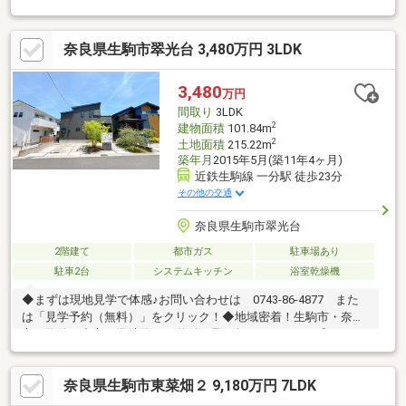
ッチン・2階には多目的に使えるファミリーホール・全居室収納＋
和室の押入など、すっきり片付く豊富な収納力■心地よい暮らし
奈良県生駒市翠光台 3,480万円 3LDK
を叶える住環境・南庭＆ウッドデッキ付きで、おうち時間も充
実・前面道路はゆったり6m、周辺の交通量も少なめで駐車も安心
（2台可）・スーパー「万代」まで徒歩9分、毎日のお買い物も便
3,480
万円
利です全面棟無しで、のびのびとプライベートタイムを過ごせま
間取り
3LDK
す。子育て環境にも恵まれた邸宅です。
2
建物面積
101.84m
2
土地面積
215.22m
築年月
2015年5月(築11年4ヶ月)
近鉄生駒線 一分駅 徒歩23分
その他の交通
奈良県生駒市翠光台
2階建て
都市ガス
駐車場あり
駐車2台
システムキッチン
浴室乾燥機
◆まずは現地見学で体感♪お問い合わせは 0743-86-4877 また
は「見学予約（無料）」をクリック！◆地域密着！生駒市・奈良
市の物件を中心に常時約2000物件を取り扱っております◎インタ
ーネット未公開物件も多数！生駒・奈良エリアでお探しの方は当
社へお問合せ下さい♪◆お住替えの方/売却検討の方必見！当社で
奈良県生駒市東菜畑２ 9,180万円 7LDK
は1社完結でお住替えをサポート。売却～購入～引越までスムーズ
に☆ ◆住宅ローンのご相談もお任せ下さい！お勤め先や勤続年