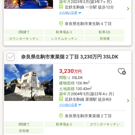
築年月
2023年2月(築3年7ヶ月)
近鉄生駒線 一分駅 徒歩12分
その他の交通
奈良県生駒市東生駒４丁目
2階建て
駐車場あり
駐車2台
カウンターキッチン
システムキッチン
所有権
奈良県生駒市東菜畑２丁目 3,230万円 3SLDK
3,230
万円
間取り
3SLDK
2
建物面積
126.9m
2
土地面積
130.43m
築年月
2004年5月(築22年4ヶ月)
近鉄生駒線 菜畑駅 徒歩8分
その他の交通
奈良県生駒市東菜畑２丁目
2階建て
駐車場あり
カウンターキッチン
所有権