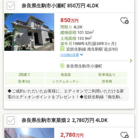
奈良県生駒市小瀬町 850万円 4LDK
850
万円
間取り
4LDK
2
建物面積
101.52m
2
土地面積
133.9m
築年月
1988年4月(築38年5ヶ月)
近鉄生駒線 南生駒駅 徒歩9分
その他の交通
奈良県生駒市小瀬町
2階建て
南道路
駐車場あり
駐車2台
システムキッチン
所有権
◆ご成約いただいたお客様に、エディオンでご利用いただける家
電のエディオンポイントをプレゼント！◆近鉄生駒線『南生駒』
駅徒歩9分◆建物面積約30.7坪！◆リフォーム前の現状渡し物件の
為、自由にリフォームでき、理想の住まいを実現できます♪◆木
造２階建・４ＬＤＫの間取り！◆駐車スペース２台分有！(ハイル
奈良県生駒市東菜畑２ 2,780万円 4LDK
ーフ車可、車種による）◆令和２年１２月外壁塗装塗り替え済！
◆２階建て南向きの為、陽当たり・通風・眺望良好♪◆ＬＤＫは
約１９帖とゆとりがございます！◆キッチンに勝手口がございま
2,780
万円
す！◆各階トイレ有(１・２階）◆各居室に収納有！◆買い物施設