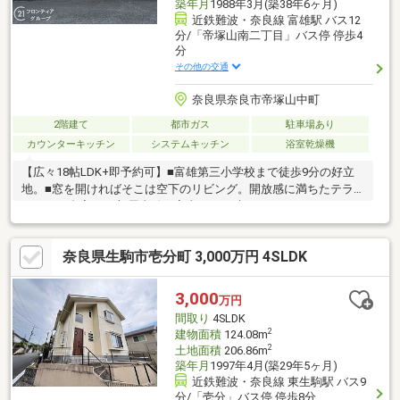
築年月
1988年3月(築38年6ヶ月)
近鉄難波・奈良線 富雄駅 バス12
分/「帝塚山南二丁目」バス停 停歩4
分
その他の交通
奈良県奈良市帝塚山中町
2階建て
都市ガス
駐車場あり
カウンターキッチン
システムキッチン
浴室乾燥機
【広々18帖LDK+即予約可】■富雄第三小学校まで徒歩9分の好立
地。■窓を開ければそこは空下のリビング。開放感に満ちたテラ
スのある邸宅。■2部屋直結。家事ラクが叶うバルコニー。
奈良県生駒市壱分町 3,000万円 4SLDK
3,000
万円
間取り
4SLDK
2
建物面積
124.08m
2
土地面積
206.86m
築年月
1997年4月(築29年5ヶ月)
近鉄難波・奈良線 東生駒駅 バス9
分/「壱分」バス停 停歩8分