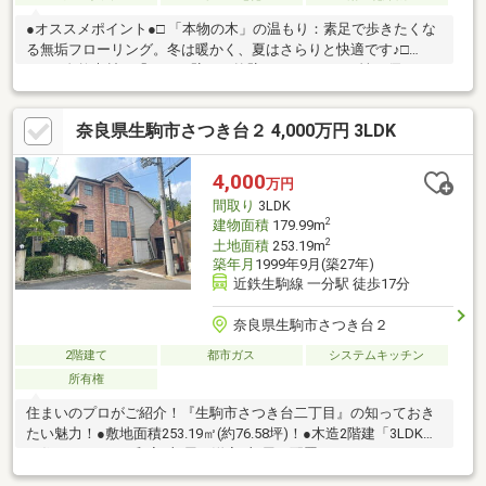
●オススメポイント●□ 「本物の木」の温もり：素足で歩きたくな
る無垢フローリング。冬は暖かく、夏はさらりと快適です♪□
100％自然素材の「そとん壁」：外壁はメンテナンス性に優れた
シラス壁を採用。時が経つほどに風合いが増します。□ 深呼吸し
たくなる空気感：調湿・消臭効果の高い自然素材の内装が、清々
奈良県生駒市さつき台２ 4,000万円 3LDK
しい室内環境を保ちます。□ こだわりの注文住宅：オーナー様と
職人が作り上げた一点物。既製品にはない細やかな造作が魅力で
す♪□ 開放感あふれる高天井：木の香りに包まれながら、ゆったり
4,000
万円
と家族の時間を過ごせるリビング空間。
間取り
3LDK
2
建物面積
179.99m
2
土地面積
253.19m
築年月
1999年9月(築27年)
近鉄生駒線 一分駅 徒歩17分
奈良県生駒市さつき台２
2階建て
都市ガス
システムキッチン
所有権
住まいのプロがご紹介！『生駒市さつき台二丁目』の知っておき
たい魅力！●敷地面積253.19㎡(約76.58坪)！●木造2階建「3LDK」
の住まいです。●和室1部屋＋洋室2部屋が配置されています。
●LDKは暖炉が設けられています。●LD部分上部は、一部吹抜けで