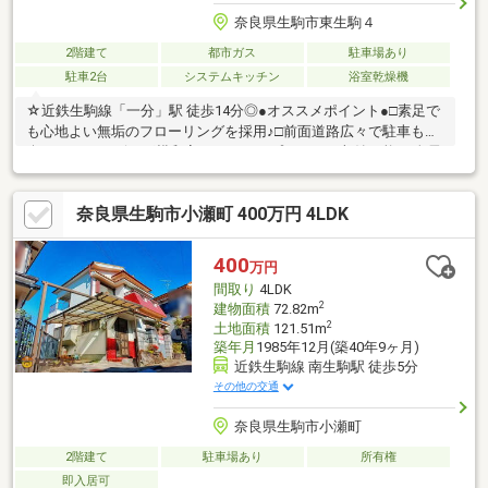
奈良県生駒市東生駒４
2階建て
都市ガス
駐車場あり
駐車2台
システムキッチン
浴室乾燥機
☆近鉄生駒線「一分」駅 徒歩14分◎●オススメポイント●□素足で
も心地よい無垢のフローリングを採用♪□前面道路広々で駐車も
楽々です♪□リビング横和室にはスキップフロアで収納可能♪□全居
室収納ついており、収納が充実しております♪□天井が高いので、
開放感がございます♪◆生駒東小学校 徒歩約3分◆大瀬中学校
奈良県生駒市小瀬町 400万円 4LDK
徒歩約25分【新築もリノベも比較して、一番納得できる家探し
を。】新築の安心感も、リノベの自由度も。両方を同時に検討で
きるのが当社の強みです。予算内でエリアも間取りも欲張りたい
400
万円
方へ、最適な住まい方をワンストップでご提案します♪◎探して、
間取り
4LDK
比べて、カタチにする。
2
建物面積
72.82m
2
土地面積
121.51m
築年月
1985年12月(築40年9ヶ月)
近鉄生駒線 南生駒駅 徒歩5分
その他の交通
奈良県生駒市小瀬町
2階建て
駐車場あり
所有権
即入居可