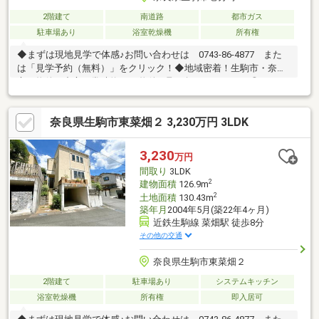
2階建て
南道路
都市ガス
駐車場あり
浴室乾燥機
所有権
◆まずは現地見学で体感♪お問い合わせは 0743-86-4877 また
は「見学予約（無料）」をクリック！◆地域密着！生駒市・奈良
市の物件を中心に常時約2000物件を取り扱っております◎インタ
ーネット未公開物件も多数！生駒・奈良エリアでお探しの方は当
社へお問合せ下さい♪◆お住替えの方/売却検討の方必見！当社で
奈良県生駒市東菜畑２ 3,230万円 3LDK
は1社完結でお住替えをサポート。売却～購入～引越までスムーズ
に☆ ◆住宅ローンのご相談もお任せ下さい！お勤め先や勤続年
数、ご年収等により、借り入れ可能な金融機関は異なります。専
3,230
万円
任の住宅ローンアドバイザーがお客様に合った最適な金融機関を
間取り
3LDK
ご紹介します！
2
建物面積
126.9m
2
土地面積
130.43m
築年月
2004年5月(築22年4ヶ月)
近鉄生駒線 菜畑駅 徒歩8分
その他の交通
奈良県生駒市東菜畑２
2階建て
駐車場あり
システムキッチン
浴室乾燥機
所有権
即入居可