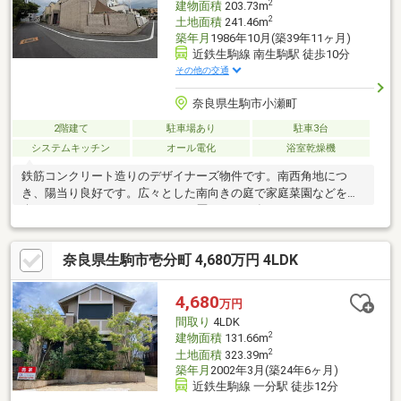
2
建物面積
203.73m
2
土地面積
241.46m
築年月
1986年10月(築39年11ヶ月)
近鉄生駒線 南生駒駅 徒歩10分
その他の交通
奈良県生駒市小瀬町
2階建て
駐車場あり
駐車3台
システムキッチン
オール電化
浴室乾燥機
鉄筋コンクリート造りのデザイナーズ物件です。南西角地につ
き、陽当り良好です。広々とした南向きの庭で家庭菜園などをお
楽しみいただけます。リフォーム歴あり2022年12月・システムキ
ッチン新設2018年11月・ユニットバス入替・トイレ入替・外壁塗
装
奈良県生駒市壱分町 4,680万円 4LDK
4,680
万円
間取り
4LDK
2
建物面積
131.66m
2
土地面積
323.39m
築年月
2002年3月(築24年6ヶ月)
近鉄生駒線 一分駅 徒歩12分