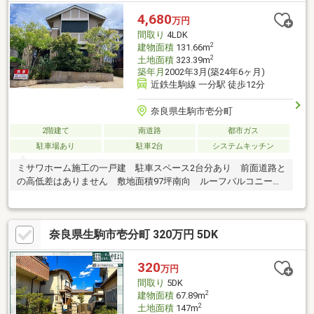
4,680
万円
間取り
4LDK
2
建物面積
131.66m
2
土地面積
323.39m
築年月
2002年3月(築24年6ヶ月)
近鉄生駒線 一分駅 徒歩12分
奈良県生駒市壱分町
2階建て
南道路
都市ガス
駐車場あり
駐車2台
システムキッチン
ミサワホーム施工の一戸建 駐車スペース2台分あり 前面道路と
の高低差はありません 敷地面積97坪南向 ルーフバルコニーあ
り
奈良県生駒市壱分町 320万円 5DK
320
万円
間取り
5DK
2
建物面積
67.89m
2
土地面積
147m