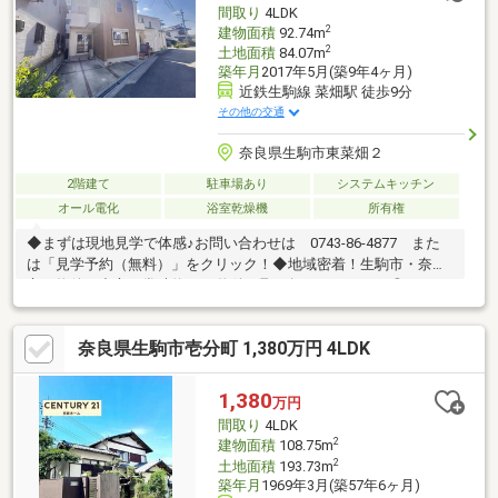
間取り
4LDK
など徒歩圏内に有♪※再建築不可
2
建物面積
92.74m
2
土地面積
84.07m
築年月
2017年5月(築9年4ヶ月)
近鉄生駒線 菜畑駅 徒歩9分
その他の交通
奈良県生駒市東菜畑２
2階建て
駐車場あり
システムキッチン
オール電化
浴室乾燥機
所有権
◆まずは現地見学で体感♪お問い合わせは 0743-86-4877 また
は「見学予約（無料）」をクリック！◆地域密着！生駒市・奈良
市の物件を中心に常時約2000物件を取り扱っております◎インタ
ーネット未公開物件も多数！生駒・奈良エリアでお探しの方は当
社へお問合せ下さい♪◆お住替えの方/売却検討の方必見！当社で
奈良県生駒市壱分町 1,380万円 4LDK
は1社完結でお住替えをサポート。売却～購入～引越までスムーズ
に☆ ◆住宅ローンのご相談もお任せ下さい！お勤め先や勤続年
数、ご年収等により、借り入れ可能な金融機関は異なります。専
1,380
万円
任の住宅ローンアドバイザーがお客様に合った最適な金融機関を
間取り
4LDK
ご紹介します！
2
建物面積
108.75m
2
土地面積
193.73m
築年月
1969年3月(築57年6ヶ月)