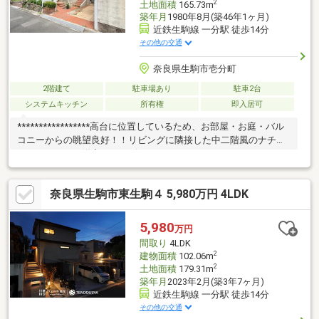
2
土地面積
165.73m
築年月
1980年8月(築46年1ヶ月)
近鉄生駒線 一分駅 徒歩14分
その他の交通
奈良県生駒市壱分町
2階建て
駐車場あり
駐車2台
システムキッチン
所有権
即入居可
*****************高台に位置しているため、お部屋・お庭・バル
コニーからの眺望良好！！リビングに隣接した中二階風のナチュ
ラルテイストな洋室はキッズスペースやのんびりくつろぎスペー
スとしても◎お庭では家庭菜園やガーデンニングなど趣味をたっ
ぷり楽しめますね♪全室二面採光のため、陽当り・風通り良好◎お
奈良県生駒市東生駒４ 5,980万円 4LDK
電話・メール・見学予約にてお気軽にお問い合わせください♪
5,980
万円
間取り
4LDK
2
建物面積
102.06m
2
土地面積
179.31m
築年月
2023年2月(築3年7ヶ月)
近鉄生駒線 一分駅 徒歩14分
その他の交通