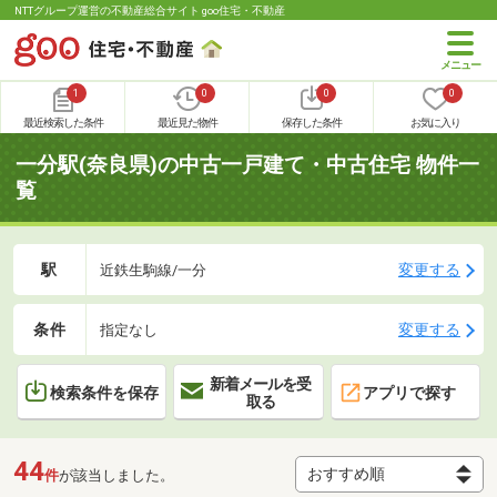
NTTグループ運営の不動産総合サイト goo住宅・不動産
1
0
0
0
最近検索した条件
最近見た物件
保存した条件
お気に入り
一分駅(奈良県)の中古一戸建て・中古住宅 物件一
覧
駅
変更する
近鉄生駒線/一分
条件
変更する
指定なし
新着メールを受
検索条件を保存
アプリで探す
取る
44
件
が該当しました。