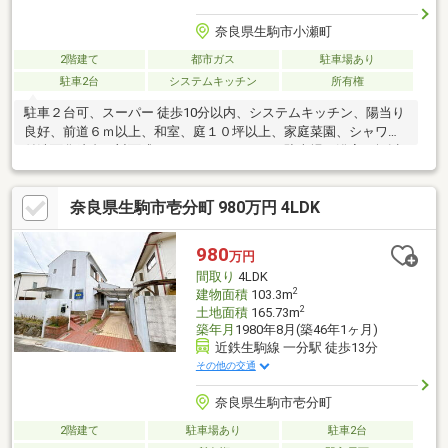
奈良県生駒市小瀬町
2階建て
都市ガス
駐車場あり
駐車2台
システムキッチン
所有権
駐車２台可、スーパー 徒歩10分以内、システムキッチン、陽当り
良好、前道６ｍ以上、和室、庭１０坪以上、家庭菜園、シャワー
付洗面化粧台、対面式キッチン、ハイルーフ駐車場、浴室１坪以
上、南面バルコニー、全室南向き、吹抜け、リノベーション、通
風良好、ウォークインクローゼット、全居室６畳以上、都市ガ
奈良県生駒市壱分町 980万円 4LDK
ス、シューズインクローク
980
万円
間取り
4LDK
2
建物面積
103.3m
2
土地面積
165.73m
築年月
1980年8月(築46年1ヶ月)
近鉄生駒線 一分駅 徒歩13分
その他の交通
奈良県生駒市壱分町
2階建て
駐車場あり
駐車2台