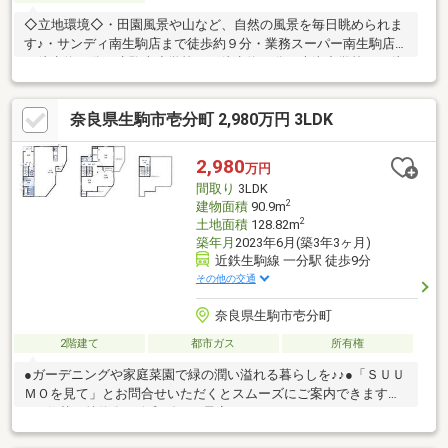
◇立地環境◇・田園風景や山など、自然の風景を毎日眺められま
す♪・サンディ南生駒店まで徒歩約９分・業務スーパー南生駒店ま
で徒歩約12分・生駒南小学校まで徒歩約10分・大瀬中学校まで徒
歩約15分◇建物◇・二面バルコニーで通風良好・浴室(追い焚き、
足し湯、湯張り) 機能付き・トイレ(温水洗浄、保温 ) 機能付き・
奈良県生駒市壱分町 2,980万円 3LDK
現在空家◆◆◆物件見学【随時】受付中◆◆◆物件見学ご希望
は、事前にご予約をお願い致します。平日ご希望のお客様もご相
談下さい♪◆ご予約は電話またはメールで！◆TEL：0120-740-
2,980
万円
158MAIL：info@narasuma.jp
間取り
3LDK
2
建物面積
90.9m
2
土地面積
128.82m
築年月
2023年6月(築3年3ヶ月)
近鉄生駒線 一分駅 徒歩9分
その他の交通
奈良県生駒市壱分町
2階建て
都市ガス
所有権
●ガーデニングや家庭菜園で緑の潤い溢れる暮らしを♪♪●「ＳＵＵ
ＭＯを見て」とお問合せいただくとスムーズにご案内できます
♪♪※住替え特約有（令和8年9月予定）