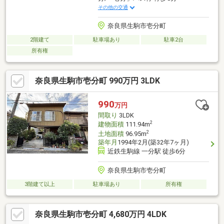
その他の交通
奈良県生駒市壱分町
2階建て
駐車場あり
駐車2台
所有権
奈良県生駒市壱分町 990万円 3LDK
990
万円
間取り
3LDK
2
建物面積
111.94m
2
土地面積
96.95m
築年月
1994年2月(築32年7ヶ月)
近鉄生駒線 一分駅 徒歩6分
奈良県生駒市壱分町
3階建て以上
駐車場あり
所有権
奈良県生駒市壱分町 4,680万円 4LDK