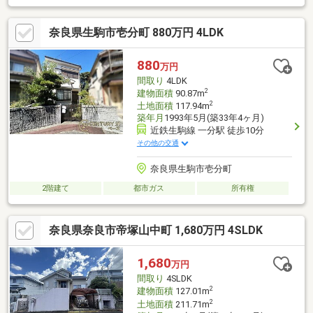
奈良県生駒市壱分町 880万円 4LDK
880
万円
間取り
4LDK
2
建物面積
90.87m
2
土地面積
117.94m
築年月
1993年5月(築33年4ヶ月)
近鉄生駒線 一分駅 徒歩10分
その他の交通
奈良県生駒市壱分町
2階建て
都市ガス
所有権
奈良県奈良市帝塚山中町 1,680万円 4SLDK
1,680
万円
間取り
4SLDK
2
建物面積
127.01m
2
土地面積
211.71m