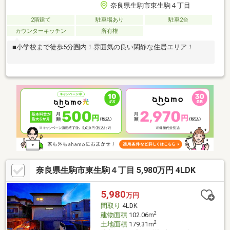
奈良県生駒市東生駒４丁目
2階建て
駐車場あり
駐車2台
カウンターキッチン
所有権
■小学校まで徒歩5分圏内！雰囲気の良い閑静な住居エリア！
奈良県生駒市東生駒４丁目 5,980万円 4LDK
5,980
万円
間取り
4LDK
2
建物面積
102.06m
2
土地面積
179.31m