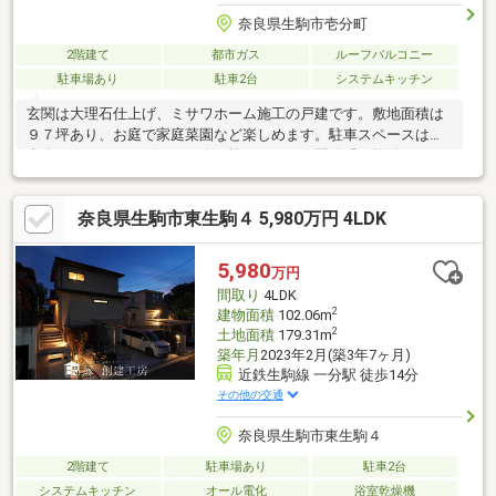
奈良県生駒市壱分町
2階建て
都市ガス
ルーフバルコニー
駐車場あり
駐車2台
システムキッチン
玄関は大理石仕上げ、ミサワホーム施工の戸建です。敷地面積は
９７坪あり、お庭で家庭菜園など楽しめます。駐車スペースは２
台分あります。リビングに吹き抜けがあり、開放感は抜群です。
リビングに備え付けのエアコンが２基ついています。南西向きで
陽当たり良好です。前面道路との高低差はあまりなく住みやすい
奈良県生駒市東生駒４ 5,980万円 4LDK
です。空家のためすぐにでも内覧可能です。
5,980
万円
間取り
4LDK
2
建物面積
102.06m
2
土地面積
179.31m
築年月
2023年2月(築3年7ヶ月)
近鉄生駒線 一分駅 徒歩14分
その他の交通
奈良県生駒市東生駒４
2階建て
駐車場あり
駐車2台
システムキッチン
オール電化
浴室乾燥機