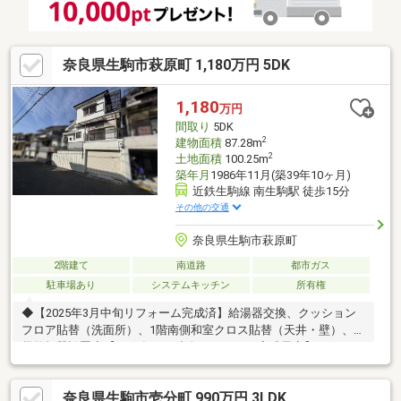
くお過ごしいただけます♪
奈良県生駒市萩原町 1,180万円 5DK
1,180
万円
間取り
5DK
2
建物面積
87.28m
2
土地面積
100.25m
築年月
1986年11月(築39年10ヶ月)
近鉄生駒線 南生駒駅 徒歩15分
その他の交通
奈良県生駒市萩原町
2階建て
南道路
都市ガス
駐車場あり
システムキッチン
所有権
◆【2025年3月中旬リフォーム完成済】給湯器交換、クッション
フロア貼替（洗面所）、1階南側和室クロス貼替（天井・壁）、火
災警報器設置◆【2025年11月中旬リフォーム完成予定】キッチ
ン・浴室・洗面台新調、クロス貼替壁のみ（玄関ホール、DK）、
CF貼替（洗面台・1Fホール・DK・2Fホール・2F洋室）、畳表替
奈良県生駒市壱分町 990万円 3LDK
え・襖貼替（1F南側・東側和室）、ハウスクリーニング、バルコ