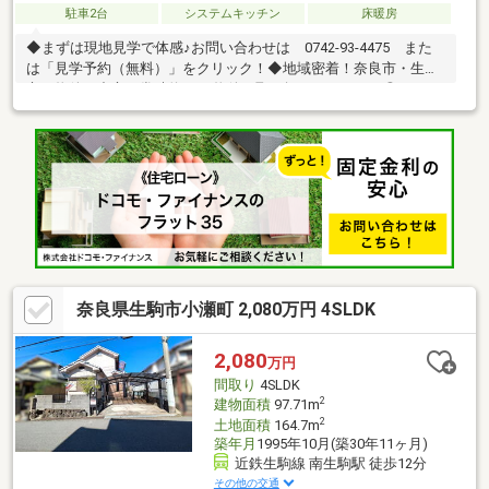
駐車2台
システムキッチン
床暖房
◆まずは現地見学で体感♪お問い合わせは 0742-93-4475 また
は「見学予約（無料）」をクリック！◆地域密着！奈良市・生駒
市の物件を中心に常時約2000物件を取り扱っております◎インタ
ーネット未公開物件も多数！奈良・生駒エリアでお探しの方は当
社へお問合せ下さい♪◆お住替えの方/売却検討の方必見！当社で
は1社完結でお住替えをサポート。売却～購入～引越までスムーズ
に☆ ◆住宅ローンのご相談もお任せ下さい！お勤め先や勤続年
数、ご年収等により、借り入れ可能な金融機関は異なります。専
任の住宅ローンアドバイザーがお客様に合った最適な金融機関を
ご紹介します！
奈良県生駒市小瀬町 2,080万円 4SLDK
2,080
万円
間取り
4SLDK
2
建物面積
97.71m
2
土地面積
164.7m
築年月
1995年10月(築30年11ヶ月)
近鉄生駒線 南生駒駅 徒歩12分
その他の交通