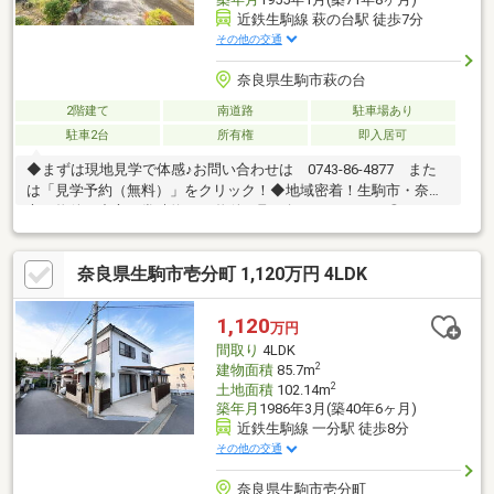
近鉄生駒線 萩の台駅 徒歩7分
その他の交通
奈良県生駒市萩の台
2階建て
南道路
駐車場あり
駐車2台
所有権
即入居可
◆まずは現地見学で体感♪お問い合わせは 0743-86-4877 また
は「見学予約（無料）」をクリック！◆地域密着！生駒市・奈良
市の物件を中心に常時約2000物件を取り扱っております◎インタ
ーネット未公開物件も多数！生駒・奈良エリアでお探しの方は当
社へお問合せ下さい♪◆お住替えの方/売却検討の方必見！当社で
奈良県生駒市壱分町 1,120万円 4LDK
は1社完結でお住替えをサポート。売却～購入～引越までスムーズ
に☆ ◆住宅ローンのご相談もお任せ下さい！お勤め先や勤続年
数、ご年収等により、借り入れ可能な金融機関は異なります。専
1,120
万円
任の住宅ローンアドバイザーがお客様に合った最適な金融機関を
間取り
4LDK
ご紹介します！
2
建物面積
85.7m
2
土地面積
102.14m
築年月
1986年3月(築40年6ヶ月)
近鉄生駒線 一分駅 徒歩8分
その他の交通
奈良県生駒市壱分町