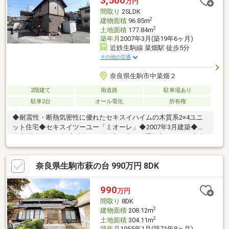
3,500
万円
間取り
2SLDK
2
建物面積
96.85m
2
土地面積
177.84m
築年月
2007年3月(築19年6ヶ月)
近鉄生駒線 菜畑駅 徒歩5分
その他の交通
奈良県生駒市中菜畑２
2階建て
南道路
駐車場あり
駐車2台
オール電化
所有権
◆耐震性・断熱気密性に優れたセキスイハイムの木質系2×4ユニ
ット住宅◆セキスイツーユー「ミオーレ」◆2007年3月建築◆有
効土地面積48.43坪◆建物29.29坪◆日当り・通風良好です。◆太
陽光発電システム3.21kWh搭載◆駐車2台可◆近鉄生駒線「菜畑」
駅徒歩5分◆近鉄難波・奈良線「生駒」駅バス7分「中菜畑二丁
奈良県生駒市萩の台 990万円 8DK
目」バス停徒歩1分●2024年9月パワーコンディショナー交換済
●2024年5月2階トイレ交換済●2022年3月外壁屋根塗装工事済
●2022年3月防蟻処理工事済●2022年ネオキュート交換済◇メーカ
990
万円
ーの無料60年サポート（5年毎の定期診断）の継承可
間取り
8DK
2
建物面積
208.12m
2
土地面積
304.11m
築年月
1955年1月(築71年8ヶ月)