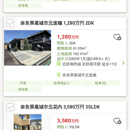
所有権
奈良県葛城市北道穗 1,280万円 2DK
1,280
万円
間取り
2DK
2
建物面積
61.05m
2
土地面積
162.91m
築年月
2002年1月(築24年8ヶ月)
近鉄御所線 近鉄新庄駅 徒歩11分
奈良県葛城市北道穗
平屋
駐車場あり
駐車3台
所有権
奈良県葛城市北花内 3,580万円 3SLDK
3,580
万円
間取り
3SLDK