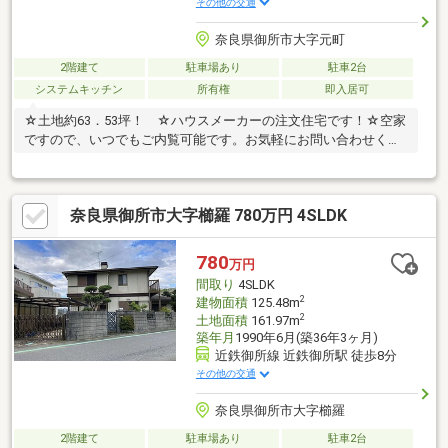
その他の交通
奈良県御所市大字元町
2階建て
駐車場あり
駐車2台
システムキッチン
所有権
即入居可
☆土地約63．53坪！ ☆ハウスメーカーの注文住宅です！☆空家
ですので、いつでもご内覧可能です。お気軽にお問い合わせくだ
さい。
奈良県御所市大字櫛羅 780万円 4SLDK
780
万円
間取り
4SLDK
2
建物面積
125.48m
2
土地面積
161.97m
築年月
1990年6月(築36年3ヶ月)
近鉄御所線 近鉄御所駅 徒歩8分
その他の交通
奈良県御所市大字櫛羅
2階建て
駐車場あり
駐車2台