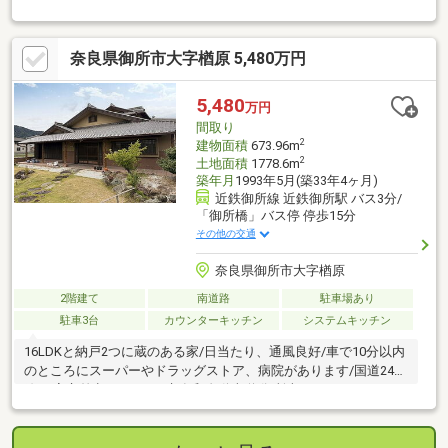
奈良県御所市大字楢原 5,480万円
5,480
万円
間取り
2
建物面積
673.96m
2
土地面積
1778.6m
築年月
1993年5月(築33年4ヶ月)
近鉄御所線 近鉄御所駅 バス3分/
「御所橋」バス停 停歩15分
その他の交通
奈良県御所市大字楢原
2階建て
南道路
駐車場あり
駐車3台
カウンターキッチン
システムキッチン
16LDKと納戸2つに蔵のある家/日当たり、通風良好/車で10分以内
のところにスーパーやドラッグストア、病院があります/国道24号
線 三室交差点へ1.2km、京奈和自動車道 御所南ICへ3kmです