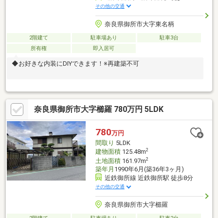
その他の交通
奈良県御所市大字東名柄
2階建て
駐車場あり
駐車3台
所有権
即入居可
◆お好きな内装にDIYできます！※再建築不可
奈良県御所市大字櫛羅 780万円 5LDK
780
万円
間取り
5LDK
2
建物面積
125.48m
2
土地面積
161.97m
築年月
1990年6月(築36年3ヶ月)
近鉄御所線 近鉄御所駅 徒歩8分
その他の交通
奈良県御所市大字櫛羅