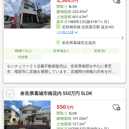
3,500
万円
城忍海店まで徒歩約8分！■近鉄御所線「御所」駅まで徒歩約7
間取り
8LDK
分！
2
建物面積
220.47m
2
土地面積
601.67m
築年月
1985年2月(築41年7ヶ月)
近鉄御所線 近鉄新庄駅 徒歩4分
その他の交通
奈良県葛城市北花内
3階建て以上
駐車場あり
駐車3台
所有権
センチュリー２１近畿不動産販売は、奈良県南部を中心に香芝
市、橿原市に店舗を展開しています。店舗間の情報の共有を行っ
ている当グループでは、南は和歌山県橋本市から奈良県宇陀市・
吉野郡・天理市・北葛城郡他、幅広いエリアをカバーして、お客
様に最新の物件情報を発信しております。仲介をメインに営業し
奈良県葛城市南花内 550万円 5LDK
ておりますので、売却希望のお客様には、スピーディーに取引が
出来るよう心がけております。安心してお任せ下さいませ。まず
は、物件を見るだけでも大歓迎です！ 時間をかけて自分に合った
550
万円
家はどんな家なのか、一緒に探して行きましょう！◆お問合せお
間取り
5LDK
待ちしております◆
2
建物面積
101.05m
2
土地面積
127.2m
築年月
1970年5月(築56年4ヶ月)