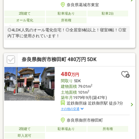
奈良県葛城市東室
2階建て
駐車場あり
駐車2台
オール電化
所有権
◎4LDK人気のオール電化住宅！◎全居室6帖以上！寝室8帖！◎室
内丁寧に使用されています！
奈良県御所市柳田町 480万円 5DK
480
万円
間取り
5DK
2
建物面積
79.01m
2
土地面積
101m
築年月
1979年9月(築47年)
近鉄御所線 近鉄御所駅 徒歩7分
その他の交通
奈良県御所市柳田町
2階建て
駐車場あり
所有権
即入居可