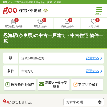
NTTグループ運営の不動産総合サイト goo住宅・不動産
1
0
0
0
最近検索した条件
最近見た物件
保存した条件
お気に入り
忍海駅(奈良県)の中古一戸建て・中古住宅 物件一
覧
駅
変更する
近鉄御所線/忍海
条件
変更する
指定なし
新着メールを受
検索条件を保存
アプリで探す
取る
9
件
が該当しました。