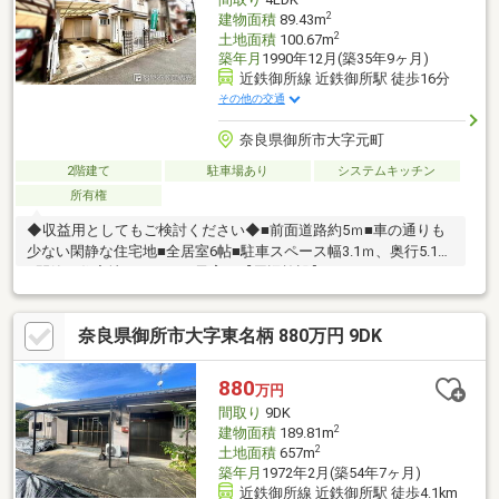
2
建物面積
89.43m
2
土地面積
100.67m
築年月
1990年12月(築35年9ヶ月)
近鉄御所線 近鉄御所駅 徒歩16分
その他の交通
奈良県御所市大字元町
2階建て
駐車場あり
システムキッチン
所有権
◆収益用としてもご検討ください◆■前面道路約5ｍ■車の通りも
少ない閑静な住宅地■全居室6帖■駐車スペース幅3.1ｍ、奥行5.1ｍ
■閑静な住宅地でのびのび子育て【周辺施設】ファッションセン
ターしまむら新庄店：徒歩22分（1687ｍ）ベビー・子供用品バー
スデイ新庄店：徒歩27分（2089ｍ） アベイル新庄店：徒歩27分
奈良県御所市大字東名柄 880万円 9DK
（2128ｍ）ライフ御所店：徒歩16分（1210ｍ）スーパー めぐみ
の郷新庄店：徒歩14分（1091ｍ） ファミリーマート葛城忍海店：
徒歩17分（1291ｍ）キリン堂御所店：徒歩11分（849ｍ）
880
万円
間取り
9DK
2
建物面積
189.81m
2
土地面積
657m
築年月
1972年2月(築54年7ヶ月)
近鉄御所線 近鉄御所駅 徒歩4.1km