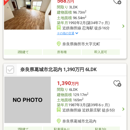
568
万円
間取り
3LDK
2
建物面積
96.73m
2
土地面積
96.54m
築年月
1992年2月(築34年7ヶ月)
近鉄御所線 忍海駅 徒歩16分
その他の交通
奈良県御所市大字元町
2階建て
所有権
即入居可
奈良県葛城市北花内 1,390万円 6LDK
1,390
万円
間取り
6LDK
2
建物面積
129.17m
2
土地面積
165m
築年月
1987年3月(築39年6ヶ月)
近鉄御所線 近鉄新庄駅 徒歩5分
奈良県葛城市北花内
2階建て
駐車場あり
駐車3台