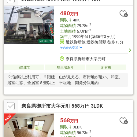
480
万円
間取り
4DK
2
建物面積
79.78m
2
土地面積
67.91m
築年月
1990年6月(築36年3ヶ月)
近鉄御所線 近鉄御所駅 徒歩13分
その他の交通
奈良県御所市大字元町
2階建て
駐車場あり
所有権
２沿線以上利用可、２階建、山が見える、市街地が近い、和室、
浴室に窓、全居室６畳以上、平坦地、開発分譲地内
奈良県御所市大字元町 568万円 3LDK
568
万円
間取り
3LDK
2
建物面積
96.73m