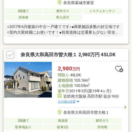
奈良県葛城市東室
2階建て
都市ガス
システムキッチン
所有権
即入居可
○2017年6月建築の中古一戸建てです♪●商業施設多数の好立地です
○室内大変綺麗にお使いです！●前面道路は交通量も少ない安全な
環境です！○４LDKで使い勝手の良い間取りです！●収納充実の使
い勝手のいい間取りです！○車での移動に適した環境です！閑静
な住宅街に立地しています♪ご見学日お気軽にご相談ください！
奈良県大和高田市曽大根１ 2,980万円 4SLDK
2,980
万円
間取り
4SLDK
2
建物面積
105.16m
2
土地面積
130.05m
築年月
2011年5月(築15年4ヶ月)
近鉄南大阪線 高田市駅 徒歩16分
その他の交通
奈良県大和高田市曽大根１
2階建て
南道路
都市ガス
駐車場あり
駐車2台
所有権