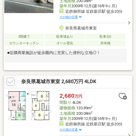
土地面積
200.08m
築年月
2009年12月(築16年9ヶ月)
近鉄御所線 近鉄新庄駅 徒歩20分
その他の交通
奈良県葛城市東室
2階建て
駐車場あり
駐車2台
カウンターキッチン
オール電化
所有権
■近隣商業施設が徒歩圏内に充実した便利な立地◎！
奈良県葛城市東室 2,680万円 4LDK
2,680
万円
間取り
4LDK
2
建物面積
120.89m
2
土地面積
200.08m
築年月
2009年12月(築16年9ヶ月)
近鉄御所線 近鉄新庄駅 徒歩20分
その他の交通