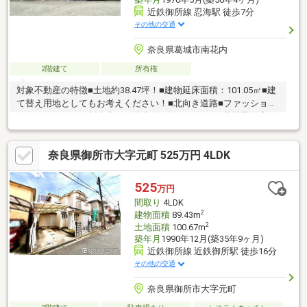
近鉄御所線 忍海駅 徒歩7分
その他の交通
奈良県葛城市南花内
2階建て
所有権
対象不動産の特徴■土地約38.47坪！■建物延床面積：101.05㎡■建
て替え用地としてもお考えください！■北向き道路■ファッション
センターしまむら新庄店まで徒歩約5分！■ラ・ムー葛城忍海店ま
で徒歩約6分！■セブンイレブン葛城南花内まで徒歩約6分！■ドラ
ックストアコスモス南花内店まで徒歩約7分！■オークワ葛城忍海
奈良県御所市大字元町 525万円 4LDK
店まで徒歩約8分！■ファミリーマート葛城忍海店まで徒歩約8
分！■近鉄御所線「御所」駅まで徒歩約7分！■物件のご内覧や何
かご不明な点等ございましたら、担当：岩切までご連絡お願いい
525
万円
たします。直通：070-1338-9188、フリーコール：0120-270-272
間取り
4LDK
2
建物面積
89.43m
2
土地面積
100.67m
築年月
1990年12月(築35年9ヶ月)
近鉄御所線 近鉄御所駅 徒歩16分
その他の交通
奈良県御所市大字元町