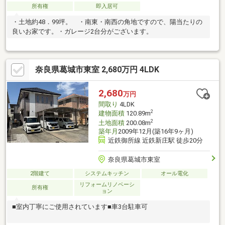
所有権
即入居可
・土地約48．99坪。 ・南東・南西の角地ですので、陽当たりの
良いお家です。・ガレージ2台分がございます。
奈良県葛城市東室 2,680万円 4LDK
2,680
万円
間取り
4LDK
2
建物面積
120.89m
2
土地面積
200.08m
築年月
2009年12月(築16年9ヶ月)
近鉄御所線 近鉄新庄駅 徒歩20分
奈良県葛城市東室
2階建て
システムキッチン
オール電化
リフォームリノベーシ
所有権
ョン
■室内丁寧にご使用されています■車3台駐車可