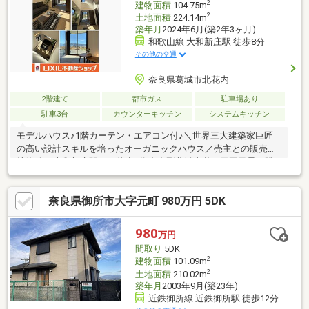
2
建物面積
104.75m
2
土地面積
224.14m
築年月
2024年6月(築2年3ヶ月)
和歌山線 大和新庄駅 徒歩8分
その他の交通
奈良県葛城市北花内
2階建て
都市ガス
駐車場あり
駐車3台
カウンターキッチン
システムキッチン
モデルハウス♪1階カーテン・エアコン付♪＼世界三大建築家巨匠
の高い設計スキルを培ったオーガニックハウス／売主との販売提
携物件★大和新庄駅まで徒歩8分◆金剛葛城山麓と田園風景を眺
めながらのゆったり生活♪
奈良県御所市大字元町 980万円 5DK
980
万円
間取り
5DK
2
建物面積
101.09m
2
土地面積
210.02m
築年月
2003年9月(築23年)
近鉄御所線 近鉄御所駅 徒歩12分