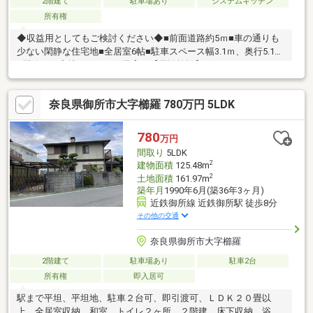
2階建て
駐車場あり
システムキッチン
所有権
◆収益用としてもご検討ください◆■前面道路約5ｍ■車の通りも
少ない閑静な住宅地■全居室6帖■駐車スペース幅3.1ｍ、奥行5.1ｍ
■閑静な住宅地でのびのび子育て【周辺施設】ファッションセン
ターしまむら新庄店：徒歩22分（1687ｍ）ベビー・子供用品バー
スデイ新庄店：徒歩27分（2089ｍ） アベイル新庄店：徒歩27分
奈良県御所市大字櫛羅 780万円 5LDK
（2128ｍ）ライフ御所店：徒歩16分（1210ｍ）スーパー めぐみ
の郷新庄店：徒歩14分（1091ｍ） ファミリーマート葛城忍海店：
徒歩17分（1291ｍ）キリン堂御所店：徒歩11分（849ｍ）
780
万円
間取り
5LDK
2
建物面積
125.48m
2
土地面積
161.97m
築年月
1990年6月(築36年3ヶ月)
近鉄御所線 近鉄御所駅 徒歩8分
その他の交通
奈良県御所市大字櫛羅
2階建て
駐車場あり
駐車2台
所有権
即入居可
駅まで平坦、平坦地、駐車２台可、即引渡可、ＬＤＫ２０畳以
上、全居室収納、和室、トイレ２ヶ所、２階建、床下収納、浴室