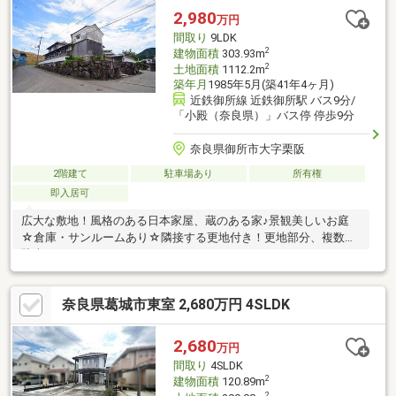
2,980
万円
間取り
9LDK
2
建物面積
303.93m
2
土地面積
1112.2m
築年月
1985年5月(築41年4ヶ月)
近鉄御所線 近鉄御所駅 バス9分/
「小殿（奈良県）」バス停 停歩9分
奈良県御所市大字栗阪
2階建て
駐車場あり
所有権
即入居可
広大な敷地！風格のある日本家屋、蔵のある家♪景観美しいお庭
☆倉庫・サンルームあり☆隣接する更地付き！更地部分、複数台
駐車可です！
奈良県葛城市東室 2,680万円 4SLDK
2,680
万円
間取り
4SLDK
2
建物面積
120.89m
2