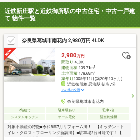
近鉄新庄駅と近鉄御所駅の中古住宅・中古一戸建
て 物件一覧
奈良県葛城市南花内 2,980万円 4LDK
2,980
万円
間取り
4LDK
2
建物面積
109.71m
2
土地面積
178.68m
築年月
2005年11月(築20年10ヶ月)
近鉄御所線 忍海駅 徒歩7分
その他の交通
奈良県葛城市南花内
2階建て
駐車場あり
駐車2台
システムキッチン
オール電化
浴室乾燥機
対象不動産の特徴■令和8年7月リフォーム済！ 【キッチン・ト
イレ・クロス・フローリング新調済】■駐車場2台可能です！【車
種による制限有】■4LDKの間取りとなります！■土地約54坪！■建