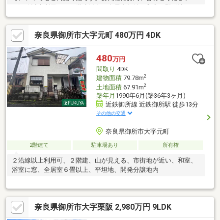
２沿線以上利用可、３階建以上、全居室収納、和室、即引渡可、
床下収納、システムキッチン、浴室に窓、平坦地
奈良県御所市大字元町 480万円 4DK
480
万円
間取り
4DK
2
建物面積
79.78m
2
土地面積
67.91m
築年月
1990年6月(築36年3ヶ月)
近鉄御所線 近鉄御所駅 徒歩13分
その他の交通
奈良県御所市大字元町
2階建て
駐車場あり
所有権
２沿線以上利用可、２階建、山が見える、市街地が近い、和室、
浴室に窓、全居室６畳以上、平坦地、開発分譲地内
奈良県御所市大字栗阪 2,980万円 9LDK