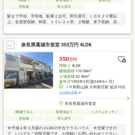
2階建て
駐車場あり
駐車2台
所有権
即入居可
駅まで平坦、平坦地、駐車２台可、即引渡可、ＬＤＫ２０畳以
上、全居室収納、和室、トイレ２ヶ所、２階建、床下収納、浴室
に窓
奈良県葛城市笛堂 350万円 4LDK
350
万円
間取り
4LDK
2
建物面積
110.08m
2
土地面積
62.46m
築年月
1992年3月(築34年6ヶ月)
ＪＲ和歌山線 大和新庄駅 徒歩10分
その他の交通
奈良県葛城市笛堂
3階建て以上
駐車場あり
システムキッチン
所有権
即入居可
☆平成４年３月築の４LDKの中古テラスハウス ☆空家ですの
で、いつでもご内覧可能です。お気軽にお問い合わせください。