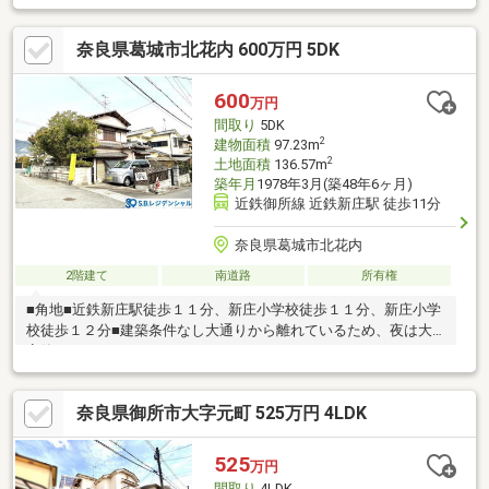
洗浄便座、ＴＶモニタ付インターホン、通風良好、ウォークイン
クローゼット、平坦地、開発分譲地内、オール電化
奈良県葛城市北花内 600万円 5DK
600
万円
間取り
5DK
2
建物面積
97.23m
2
土地面積
136.57m
築年月
1978年3月(築48年6ヶ月)
近鉄御所線 近鉄新庄駅 徒歩11分
奈良県葛城市北花内
2階建て
南道路
所有権
■角地■近鉄新庄駅徒歩１１分、新庄小学校徒歩１１分、新庄小学
校徒歩１２分■建築条件なし大通りから離れているため、夜は大
変静かです。
奈良県御所市大字元町 525万円 4LDK
525
万円
間取り
4LDK