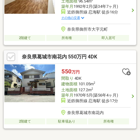
2
土地面積
96.54m
築年月
1992年2月(築34年7ヶ月)
近鉄御所線 忍海駅 徒歩16分
その他の交通
奈良県御所市大字元町
2階建て
所有権
即入居可
奈良県葛城市南花内 550万円 4DK
550
万円
間取り
4DK
2
建物面積
101.05m
2
土地面積
127.2m
築年月
1970年5月(築56年4ヶ月)
近鉄御所線 忍海駅 徒歩17分
奈良県葛城市南花内
2階建て
駐車場あり
所有権