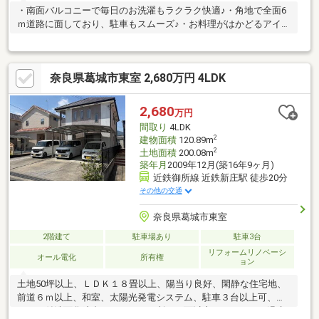
・南面バルコニーで毎日のお洗濯もラクラク快適♪・角地で全面6
ｍ道路に面しており、駐車もスムーズ♪・お料理がはかどるアイラ
ンドキッチン♪
奈良県葛城市東室 2,680万円 4LDK
2,680
万円
間取り
4LDK
2
建物面積
120.89m
2
土地面積
200.08m
築年月
2009年12月(築16年9ヶ月)
近鉄御所線 近鉄新庄駅 徒歩20分
その他の交通
奈良県葛城市東室
2階建て
駐車場あり
駐車3台
リフォームリノベーシ
オール電化
所有権
ョン
土地50坪以上、ＬＤＫ１８畳以上、陽当り良好、閑静な住宅地、
前道６ｍ以上、和室、太陽光発電システム、駐車３台以上可、シ
ャワー付洗面化粧台、トイレ２ヶ所、２面以上バルコニー、温水