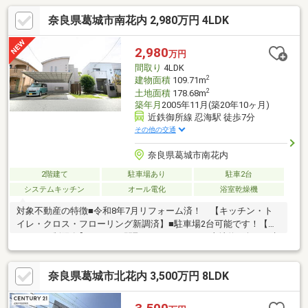
奈良県葛城市南花内 2,980万円 4LDK
2,980
万円
間取り
4LDK
2
建物面積
109.71m
2
土地面積
178.68m
築年月
2005年11月(築20年10ヶ月)
近鉄御所線 忍海駅 徒歩7分
その他の交通
奈良県葛城市南花内
2階建て
駐車場あり
駐車2台
システムキッチン
オール電化
浴室乾燥機
対象不動産の特徴■令和8年7月リフォーム済！ 【キッチン・ト
イレ・クロス・フローリング新調済】■駐車場2台可能です！【車
種による制限有】■4LDKの間取りとなります！■土地約54坪！■建
物延床面積：109.71㎡■前面道路6ｍ！■西向き道路■オール電化住
宅！■ファッションセンターしまむら新庄店まで徒歩約5分！■
奈良県葛城市北花内 3,500万円 8LDK
ラ・ムー葛城忍海店まで徒歩約6分！■セブンイレブン葛城南花内
まで徒歩約6分！■ドラックストアコスモス南花内店まで徒歩約7
分！■オークワ葛城忍海店まで徒歩約8分！■ファミリーマート葛