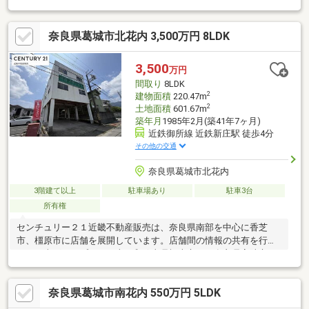
物延床面積：109.71㎡■前面道路6ｍ！■西向き道路■オール電化住
宅！■ファッションセンターしまむら新庄店まで徒歩約5分！■
奈良県葛城市北花内 3,500万円 8LDK
ラ・ムー葛城忍海店まで徒歩約6分！■セブンイレブン葛城南花内
まで徒歩約6分！■ドラックストアコスモス南花内店まで徒歩約7
分！■オークワ葛城忍海店まで徒歩約8分！■ファミリーマート葛
3,500
万円
城忍海店まで徒歩約8分！■近鉄御所線「御所」駅まで徒歩約7
間取り
8LDK
分！
2
建物面積
220.47m
2
土地面積
601.67m
築年月
1985年2月(築41年7ヶ月)
近鉄御所線 近鉄新庄駅 徒歩4分
その他の交通
奈良県葛城市北花内
3階建て以上
駐車場あり
駐車3台
所有権
センチュリー２１近畿不動産販売は、奈良県南部を中心に香芝
市、橿原市に店舗を展開しています。店舗間の情報の共有を行っ
ている当グループでは、南は和歌山県橋本市から奈良県宇陀市・
吉野郡・天理市・北葛城郡他、幅広いエリアをカバーして、お客
様に最新の物件情報を発信しております。仲介をメインに営業し
奈良県葛城市南花内 550万円 5LDK
ておりますので、売却希望のお客様には、スピーディーに取引が
出来るよう心がけております。安心してお任せ下さいませ。まず