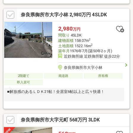
奈良県御所市大字小林 2,980万円 4SLDK
2,980
万円
間取り
4SLDK
2
建物面積
158.07m
2
土地面積
1522.16m
築年月
1976年7月(築50年2ヶ月)
近鉄御所線 近鉄御所駅 徒歩22分
奈良県御所市大字小林
2階建て
南道路
所有権
即入居可
■解放感のあるＬＤＫ21帖！全居室6帖以上と広々快適！
奈良県御所市大字元町 568万円 3LDK