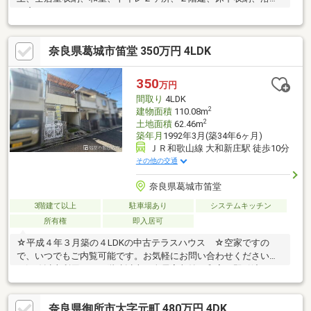
に窓
奈良県葛城市笛堂 350万円 4LDK
350
万円
間取り
4LDK
2
建物面積
110.08m
2
土地面積
62.46m
築年月
1992年3月(築34年6ヶ月)
ＪＲ和歌山線 大和新庄駅 徒歩10分
その他の交通
奈良県葛城市笛堂
3階建て以上
駐車場あり
システムキッチン
所有権
即入居可
☆平成４年３月築の４LDKの中古テラスハウス ☆空家ですの
で、いつでもご内覧可能です。お気軽にお問い合わせください。
２沿線以上利用可、３階建以上、全居室収納、和室、即引渡可、
床下収納、システムキッチン、浴室に窓、平坦地
奈良県御所市大字元町 480万円 4DK