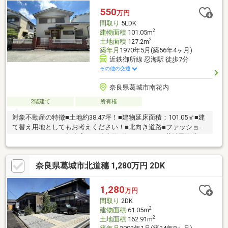
は、物件を見るだけでも大歓迎です！ 時間をかけて自分に合った
550
万円
家はどんな家なのか、一緒に探して行きましょう！◆お問合せお
間取り
5LDK
待ちしております◆
2
建物面積
101.05m
2
土地面積
127.2m
築年月
1970年5月(築56年4ヶ月)
近鉄御所線 忍海駅 徒歩7分
その他の交通
奈良県葛城市南花内
2階建て
所有権
対象不動産の特徴■土地約38.47坪！■建物延床面積：101.05㎡■建
て替え用地としてもお考えください！■北向き道路■ファッション
センターしまむら新庄店まで徒歩約5分！■ラ・ムー葛城忍海店ま
で徒歩約6分！■セブンイレブン葛城南花内まで徒歩約6分！■ドラ
ックストアコスモス南花内店まで徒歩約7分！■オークワ葛城忍海
奈良県葛城市北道穗 1,280万円 2DK
店まで徒歩約8分！■ファミリーマート葛城忍海店まで徒歩約8
分！■近鉄御所線「御所」駅まで徒歩約7分！■物件のご内覧や何
かご不明な点等ございましたら、担当：岩切までご連絡お願いい
1,280
万円
たします。直通：070-1338-9188、フリーコール：0120-270-272
間取り
2DK
2
建物面積
61.05m
2
土地面積
162.91m