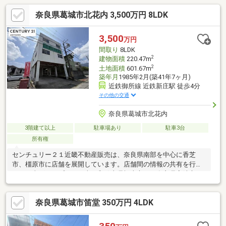
奈良県葛城市北花内 3,500万円 8LDK
3,500
万円
間取り
8LDK
2
建物面積
220.47m
2
土地面積
601.67m
築年月
1985年2月(築41年7ヶ月)
近鉄御所線 近鉄新庄駅 徒歩4分
その他の交通
奈良県葛城市北花内
3階建て以上
駐車場あり
駐車3台
所有権
センチュリー２１近畿不動産販売は、奈良県南部を中心に香芝
市、橿原市に店舗を展開しています。店舗間の情報の共有を行っ
ている当グループでは、南は和歌山県橋本市から奈良県宇陀市・
吉野郡・天理市・北葛城郡他、幅広いエリアをカバーして、お客
様に最新の物件情報を発信しております。仲介をメインに営業し
奈良県葛城市笛堂 350万円 4LDK
ておりますので、売却希望のお客様には、スピーディーに取引が
出来るよう心がけております。安心してお任せ下さいませ。まず
は、物件を見るだけでも大歓迎です！ 時間をかけて自分に合った