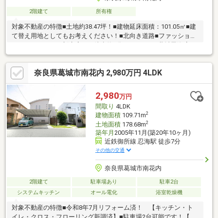
2階建て
所有権
対象不動産の特徴■土地約38.47坪！■建物延床面積：101.05㎡■建
て替え用地としてもお考えください！■北向き道路■ファッション
センターしまむら新庄店まで徒歩約5分！■ラ・ムー葛城忍海店ま
で徒歩約6分！■セブンイレブン葛城南花内まで徒歩約6分！■ドラ
ックストアコスモス南花内店まで徒歩約7分！■オークワ葛城忍海
奈良県葛城市南花内 2,980万円 4LDK
店まで徒歩約8分！■ファミリーマート葛城忍海店まで徒歩約8
分！■近鉄御所線「御所」駅まで徒歩約7分！■物件のご内覧や何
かご不明な点等ございましたら、担当：岩切までご連絡お願いい
2,980
万円
たします。直通：070-1338-9188、フリーコール：0120-270-272
間取り
4LDK
2
建物面積
109.71m
2
土地面積
178.68m
築年月
2005年11月(築20年10ヶ月)
近鉄御所線 忍海駅 徒歩7分
その他の交通
奈良県葛城市南花内
2階建て
駐車場あり
駐車2台
システムキッチン
オール電化
浴室乾燥機
対象不動産の特徴■令和8年7月リフォーム済！ 【キッチン・ト
イレ・クロス・フローリング新調済】■駐車場2台可能です！【車