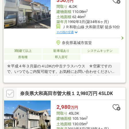
350
万円
家はどんな家なのか、一緒に探して行きましょう！◆お問合せお
間取り
4LDK
待ちしております◆
2
建物面積
110.08m
2
土地面積
62.46m
築年月
1992年3月(築34年6ヶ月)
ＪＲ和歌山線 大和新庄駅 徒歩10分
その他の交通
奈良県葛城市笛堂
3階建て以上
駐車場あり
システムキッチン
所有権
即入居可
☆平成４年３月築の４LDKの中古テラスハウス ☆空家ですの
で、いつでもご内覧可能です。お気軽にお問い合わせください。
２沿線以上利用可、３階建以上、全居室収納、和室、即引渡可、
床下収納、システムキッチン、浴室に窓、平坦地
奈良県大和高田市曽大根１ 2,980万円 4SLDK
2,980
万円
間取り
4SLDK
2
建物面積
105.16m
2
土地面積
130.05m
築年月
2011年5月(築15年4ヶ月)