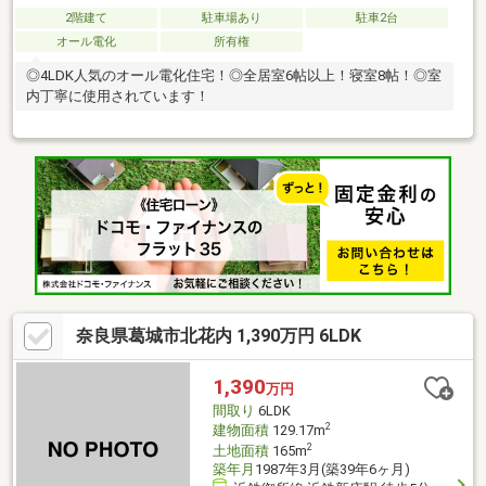
2階建て
駐車場あり
駐車2台
オール電化
所有権
◎4LDK人気のオール電化住宅！◎全居室6帖以上！寝室8帖！◎室
内丁寧に使用されています！
奈良県葛城市北花内 1,390万円 6LDK
1,390
万円
間取り
6LDK
2
建物面積
129.17m
2
土地面積
165m
築年月
1987年3月(築39年6ヶ月)