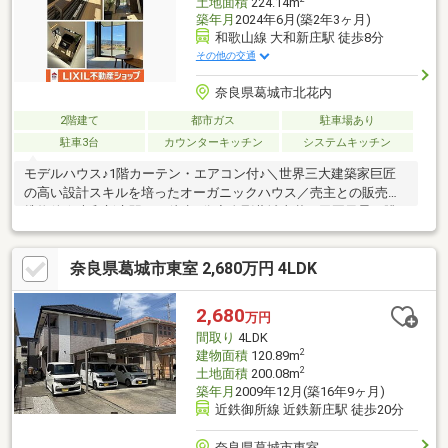
土地面積
224.14m
築年月
2024年6月(築2年3ヶ月)
和歌山線 大和新庄駅 徒歩8分
その他の交通
奈良県葛城市北花内
2階建て
都市ガス
駐車場あり
駐車3台
カウンターキッチン
システムキッチン
モデルハウス♪1階カーテン・エアコン付♪＼世界三大建築家巨匠
の高い設計スキルを培ったオーガニックハウス／売主との販売提
携物件★大和新庄駅まで徒歩8分◆金剛葛城山麓と田園風景を眺
めながらのゆったり生活♪
奈良県葛城市東室 2,680万円 4LDK
2,680
万円
間取り
4LDK
2
建物面積
120.89m
2
土地面積
200.08m
築年月
2009年12月(築16年9ヶ月)
近鉄御所線 近鉄新庄駅 徒歩20分
奈良県葛城市東室