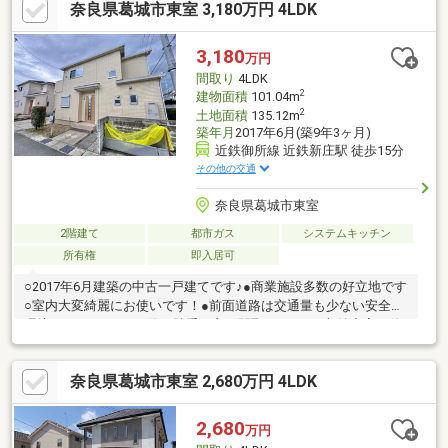
奈良県葛城市東室 3,180万円 4LDK
ッチボールなど、アクティブに遊び回れる広いお庭♪現地見学会
（事前に必ずお問い合わせください）日程／公開中■□■お気軽に
ご覧いただけます■□■本物件のご質問・ご内覧等については、担
3,180
万円
当：柳原（やなぎはら）までご連絡ください。担当直通：080-
間取り
4LDK
7376-2808
2
建物面積
101.04m
2
土地面積
135.12m
築年月
2017年6月(築9年3ヶ月)
近鉄御所線 近鉄新庄駅 徒歩15分
その他の交通
奈良県葛城市東室
2階建て
都市ガス
システムキッチン
所有権
即入居可
○2017年6月建築の中古一戸建てです♪●商業施設多数の好立地です
○室内大変綺麗にお使いです！●前面道路は交通量も少ない安全な
環境です！○４LDKで使い勝手の良い間取りです！●収納充実の使
い勝手のいい間取りです！○車での移動に適した環境です！閑静
な住宅街に立地しています♪ご見学日お気軽にご相談ください！
奈良県葛城市東室 2,680万円 4LDK
2,680
万円