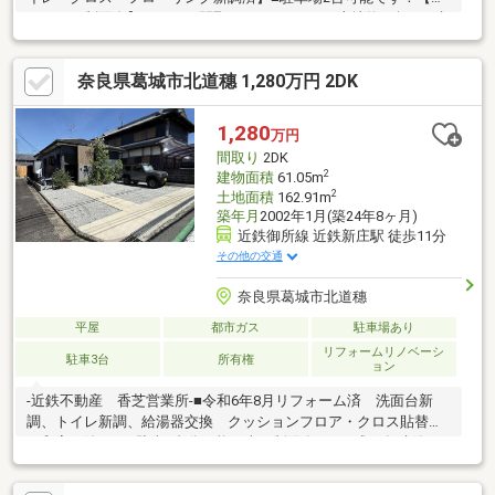
種による制限有】■4LDKの間取りとなります！■土地約54坪！■建
物延床面積：109.71㎡■前面道路6ｍ！■西向き道路■オール電化住
宅！■ファッションセンターしまむら新庄店まで徒歩約5分！■
奈良県葛城市北道穗 1,280万円 2DK
ラ・ムー葛城忍海店まで徒歩約6分！■セブンイレブン葛城南花内
まで徒歩約6分！■ドラックストアコスモス南花内店まで徒歩約7
分！■オークワ葛城忍海店まで徒歩約8分！■ファミリーマート葛
1,280
万円
城忍海店まで徒歩約8分！■近鉄御所線「御所」駅まで徒歩約7
間取り
2DK
分！
2
建物面積
61.05m
2
土地面積
162.91m
築年月
2002年1月(築24年8ヶ月)
近鉄御所線 近鉄新庄駅 徒歩11分
その他の交通
奈良県葛城市北道穗
平屋
都市ガス
駐車場あり
リフォームリノベーシ
駐車3台
所有権
ョン
-近鉄不動産 香芝営業所-■令和6年8月リフォーム済 洗面台新
調、トイレ新調、給湯器交換 クッションフロア・クロス貼替
（和室を除く）■駐車3台分可能（車両制限有）■平成14年建築、
木造平屋建住宅■近鉄御所線「近鉄新庄」駅まで徒歩11分■道路と
の高低差が少ない物件です■お子様と一緒に縄跳びの練習やキャ