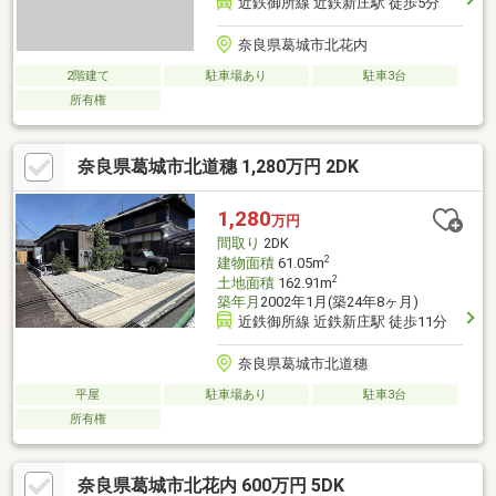
近鉄御所線 近鉄新庄駅 徒歩5分
奈良県葛城市北花内
2階建て
駐車場あり
駐車3台
所有権
奈良県葛城市北道穗 1,280万円 2DK
1,280
万円
間取り
2DK
2
建物面積
61.05m
2
土地面積
162.91m
築年月
2002年1月(築24年8ヶ月)
近鉄御所線 近鉄新庄駅 徒歩11分
奈良県葛城市北道穗
平屋
駐車場あり
駐車3台
所有権
奈良県葛城市北花内 600万円 5DK