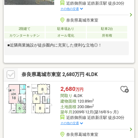
近鉄御所線 近鉄新庄駅 徒歩20分
その他の交通
奈良県葛城市東室
2階建て
駐車場あり
駐車2台
カウンターキッチン
オール電化
所有権
■近隣商業施設が徒歩圏内に充実した便利な立地◎！
奈良県葛城市東室 2,680万円 4LDK
2,680
万円
間取り
4LDK
2
建物面積
120.89m
2
土地面積
200.08m
築年月
2009年12月(築16年9ヶ月)
近鉄御所線 近鉄新庄駅 徒歩20分
その他の交通
奈良県葛城市東室