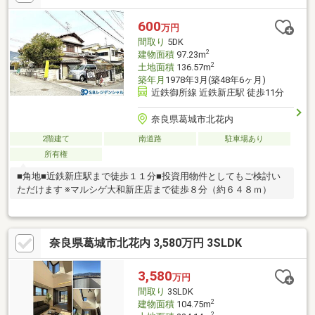
600
万円
間取り
5DK
2
建物面積
97.23m
2
土地面積
136.57m
築年月
1978年3月(築48年6ヶ月)
近鉄御所線 近鉄新庄駅 徒歩11分
奈良県葛城市北花内
2階建て
南道路
駐車場あり
所有権
■角地■近鉄新庄駅まで徒歩１１分■投資用物件としてもご検討い
ただけます ※マルシゲ大和新庄店まで徒歩８分（約６４８ｍ）
奈良県葛城市北花内 3,580万円 3SLDK
3,580
万円
間取り
3SLDK
2
建物面積
104.75m
2