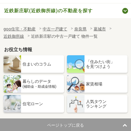
近鉄新庄駅(近鉄御所線)の不動産を探す
goo住宅・不動産
中古一戸建て
奈良県
葛城市
近鉄御所線
近鉄新庄駅の中古一戸建て 物件一覧
お役立ち情報
「住みたい街」
住まいのコラム
を見つけよう
暮らしのデータ
家賃相場
(補助金・助成金情報)
人気タウン
住宅ローン
ランキング
ページトップに戻る