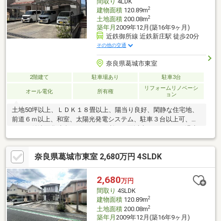
間取り
4LDK
2
建物面積
120.89m
2
土地面積
200.08m
築年月
2009年12月(築16年9ヶ月)
近鉄御所線 近鉄新庄駅 徒歩20分
その他の交通
奈良県葛城市東室
2階建て
駐車場あり
駐車3台
リフォームリノベーシ
オール電化
所有権
ョン
土地50坪以上、ＬＤＫ１８畳以上、陽当り良好、閑静な住宅地、
前道６ｍ以上、和室、太陽光発電システム、駐車３台以上可、シ
ャワー付洗面化粧台、トイレ２ヶ所、２面以上バルコニー、温水
洗浄便座、ＴＶモニタ付インターホン、通風良好、ウォークイン
クローゼット、平坦地、開発分譲地内、オール電化
奈良県葛城市東室 2,680万円 4SLDK
2,680
万円
間取り
4SLDK
2
建物面積
120.89m
2
土地面積
200.08m
築年月
2009年12月(築16年9ヶ月)