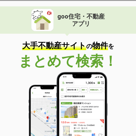
goo住宅・不動産
アプリ
大手不動産サイト
物件
の
を
まとめて検索！