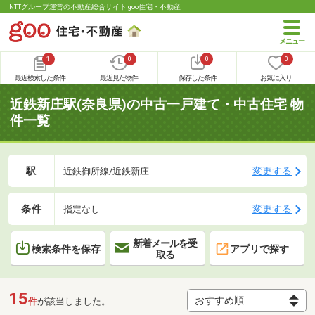
NTTグループ運営の不動産総合サイト goo住宅・不動産
1
0
0
0
最近検索した条件
最近見た物件
保存した条件
お気に入り
近鉄新庄駅(奈良県)の中古一戸建て・中古住宅 物
件一覧
駅
変更する
近鉄御所線/近鉄新庄
条件
変更する
指定なし
新着メールを受
検索条件を保存
アプリで探す
取る
15
件
が該当しました。