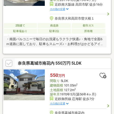
近鉄南大阪線 高田市駅 徒歩16分
その他の交通
奈良県大和高田市曽大根１
2階建て
南道路
都市ガス
駐車場あり
駐車2台
所有権
・南面バルコニーで毎日のお洗濯もラクラク快適♪・角地で全面6
ｍ道路に面しており、駐車もスムーズ♪・お料理がはかどるアイラ
ンドキッチン♪
奈良県葛城市南花内 550万円 5LDK
550
万円
間取り
5LDK
2
建物面積
101.05m
2
土地面積
127.2m
築年月
1970年5月(築56年4ヶ月)
近鉄御所線 忍海駅 徒歩7分
その他の交通
奈良県葛城市南花内