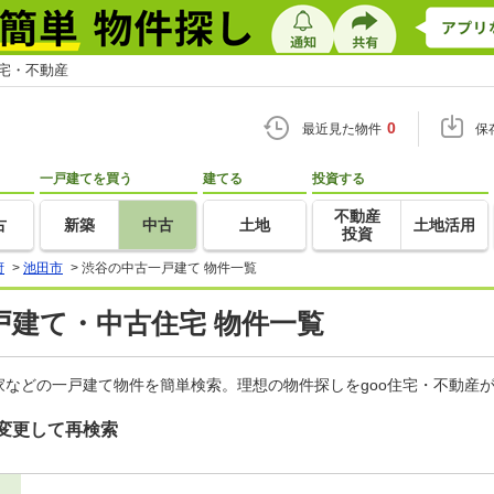
住宅・不動産
0
最近見た物件
保
一戸建てを買う
建てる
投資する
不動産
古
新築
中古
土地
土地活用
投資
府
>
池田市
>
渋谷の中古一戸建て 物件一覧
戸建て・中古住宅 物件一覧
などの一戸建て物件を簡単検索。理想の物件探しをgoo住宅・不動産
変更して再検索