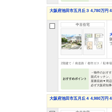
大阪府池田市五月丘３ 4,780万円 4
中古住宅
2階建て
南道路
都市ガス
駐車場
－物件のおすす
面式キッチン、
おすすめポイント
屋裏収納▼周辺
必ず大阪府知事
大阪府池田市五月丘４ 4,980万円 4