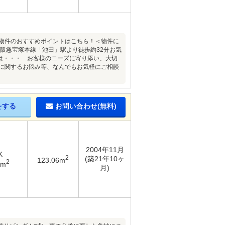
本物件のおすすめポイントはこちら！＜物件に
＞●阪急宝塚本線「池田」駅より徒歩約32分お気
店は・・・ お客様のニーズに寄り添い、大切
産に関するお悩み等、なんでもお気軽にご相談
をする
お問い合わせ(無料)
2004年11月
K
2
(築21年10ヶ
123.06m
2
3m
月)