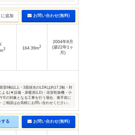
お問い合わせ(無料)
りに追加
2004年8月
K
2
(築22年1ヶ
164.39m
2
6m
月)
6帖以上・3面採光のLDKは約17.2帖・対
る)▼設備・床暖房(LD)・浴室乾燥機・小
 許可の対象となる工事を行う場合、着手前に
細・ご相談はお気軽にお問い合わせください。
をする
お問い合わせ(無料)