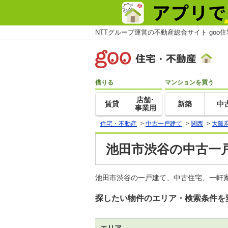
NTTグループ運営の不動産総合サイト goo
借りる
マンションを買う
店舗･
賃貸
新築
中
事業用
住宅・不動産
>
中古一戸建て
>
関西
>
大阪
池田市渋谷の中古一
池田市渋谷の一戸建て、中古住宅、一軒家
探したい物件のエリア・検索条件を