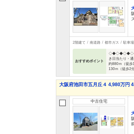
2階建て
南道路
都市ガス
駐車場
◇◆◇◆◇◆◇
き日当たり・通
おすすめポイント
約880ｍ（徒
130ｍ（徒歩2
大阪府池田市五月丘４ 4,980万円 4
中古住宅