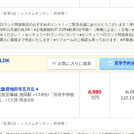
駐車3台
システムキッチン
所有権
21ランド阿波座店のおすすめポイント！～ご覧頂き誠にありがとうございます！
6年11月築の4LDK！●土地面積約37.22坪●駐車3台可能！（車種による）＜立地
せください！＜センチュリー21ランドについて＞●センチュリー21ランド阿波座
購入に最後まで伴走いたします！●リフォームのご相談も承っております。●不動
LDK
見学予約
お気に入りに追加
大阪府池田市五月丘４
4,980
4LD
阪急宝塚線 池田駅 バス8分/「渋谷中学校
万円
122.1
前」バス停 停歩2分
駐車2台
システムキッチン
所有権