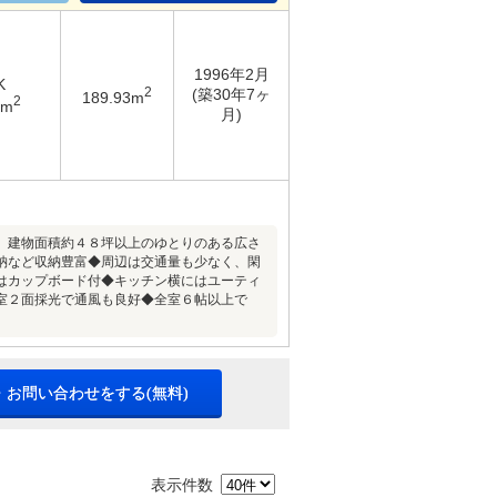
1996年2月
K
2
(築30年7ヶ
189.93m
2
6m
月)
、建物面積約４８坪以上のゆとりのある広さ
納など収納豊富◆周辺は交通量も少なく、閑
はカップボード付◆キッチン横にはユーティ
室２面採光で通風も良好◆全室６帖以上で
・お問い合わせをする(無料)
表示件数