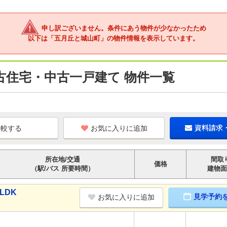
申し訳ございません。条件にあう物件が少なかったため
以下は「五月丘と城山町」の物件情報を表示しています。
古住宅・中古一戸建て 物件一覧
お気に入りに追加
資料請求
所在地/交通
間取
価格
（駅/バス 所要時間）
建物面
LDK
見学予約
お気に入りに追加