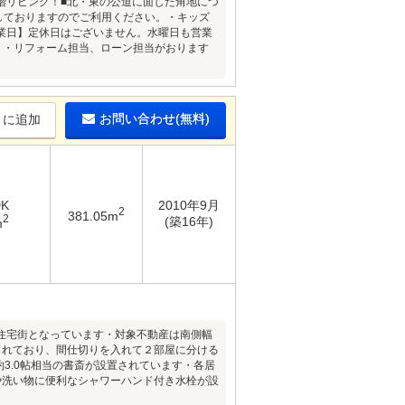
■2階リビング！■北・東の公道に面した角地につ
しておりますのでご利用ください。・キッズ
業日】定休日はございません。水曜日も営業
す。・リフォーム担当、ローン担当がおります
お問い合わせ(無料)
りに追加
DK
2010年9月
2
381.05m
2
(築16年)
m
住宅街となっています・対象不動産は南側幅
されており、間仕切りを入れて２部屋に分ける
約3.0帖相当の書斎が設置されています・各居
や洗い物に便利なシャワーハンド付き水栓が設