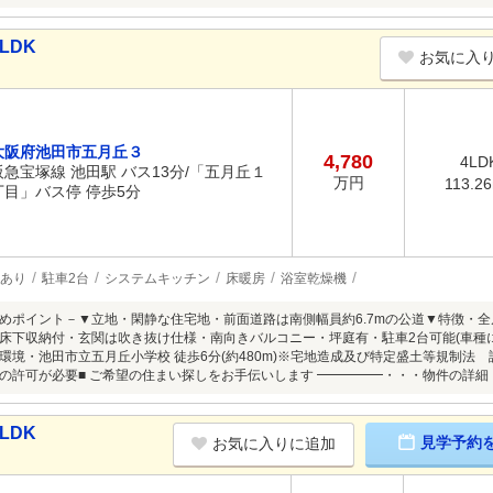
LDK
お気に入
大阪府池田市五月丘３
4,780
4LD
阪急宝塚線 池田駅 バス13分/「五月丘１
万円
113.2
丁目」バス停 停歩5分
あり
駐車2台
システムキッチン
床暖房
浴室乾燥機
めポイント－▼立地・閑静な住宅地・前面道路は南側幅員約6.7mの公道▼特徴・全居室
床下収納付・玄関は吹き抜け仕様・南向きバルコニー・坪庭有・駐車2台可能(車種によ
環境・池田市立五月丘小学校 徒歩6分(約480m)※宅地造成及び特定盛土等規制法
の許可が必要■ ご希望の住まい探しをお手伝いします ━━━━━・・・物件の詳
LDK
見学予約
お気に入りに追加