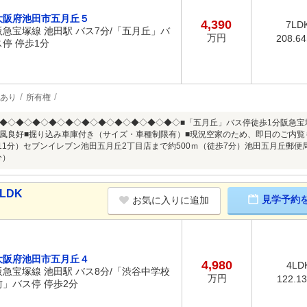
大阪府池田市五月丘５
4,390
7LD
阪急宝塚線 池田駅 バス7分/「五月丘」バ
万円
208.6
ス停 停歩1分
あり
所有権
◆◇◆◇◆◇◆◇◆◇◆◇◆◇◆◇◆◇◆◇◆◇■「五月丘」バス停徒歩1分阪急宝
風良好■掘り込み車庫付き（サイズ・車種制限有）■現況空家のため、即日のご内覧
歩11分）セブンイレブン池田五月丘2丁目店まで約500ｍ（徒歩7分）池田五月丘郵便
分）
LDK
見学予約
お気に入りに追加
大阪府池田市五月丘４
4,980
4LD
阪急宝塚線 池田駅 バス8分/「渋谷中学校
万円
122.1
前」バス停 停歩2分