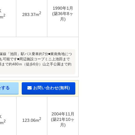
1990年1月
K
2
(築36年8ヶ
283.37m
2
4m
月)
塚線「池田」駅バス乗車約7分■東南角地につ
も可能です■周辺施設コープミニ上池田まで
局まで約480ｍ（徒歩6分）山之手公園まで約
をする
お問い合わせ(無料)
2004年11月
K
2
(築21年10ヶ
123.06m
2
3m
月)