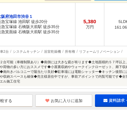
大阪府池田市渋谷１
5,380
阪急宝塚線 池田駅 徒歩20分
5LD
阪急宝塚線 石橋阪大前駅 徒歩35分
万円
161.0
阪急箕面線 石橋阪大前駅 徒歩35分
車2台
システムキッチン
浴室乾燥機
所有権
リフォームリノベーション
２台可能（車種制限あり）◆南側には大きな庭が有ります◆土地面積約５７坪以上
や荷物の多い方におススメです◆小屋裏収納やウォークインクローゼット、廊下収
◆南向きバルコニーで陽当たり良好◆駐車場には電動シャッター◆キッチン後部に
や収納スペースも確保◆売主様居住中ですが、事前アポイントで内覧可能です◆全
エル施工住宅
お気に入りに追加
資料請求