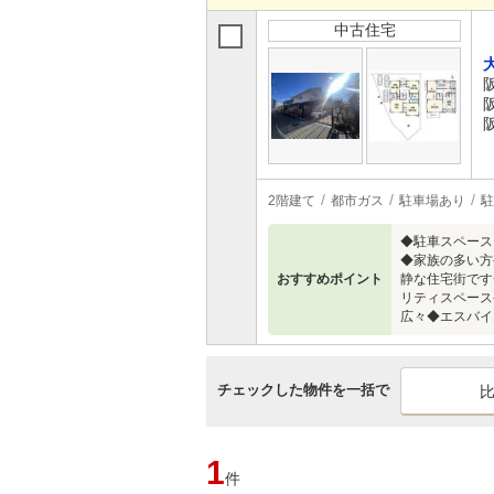
中古住宅
2階建て
都市ガス
駐車場あり
駐
◆駐車スペース
◆家族の多い方
おすすめポイント
静な住宅街です
リティスペース
広々◆エスバイ
チェックした物件を一括で
1
件