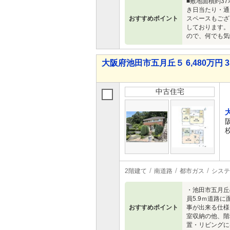
■敷地面積約37
き日当たり・通
おすすめポイント
スペースもござ
しております。
ので、何でも気
大阪府池田市五月丘５ 6,480万円 3
中古住宅
2階建て
南道路
都市ガス
システ
・池田市五月丘
員5.9ｍ道路
おすすめポイント
事が出来る仕様
室収納の他、階
置・リビングに