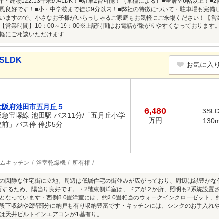
坪・建物122.13平米の4LDK！■駐車2台可能！（車種による）■全居室6帖以上！
風良好です！■小・中学校まで徒歩9分以内！■弊社の特徴について・駐車場も完備
いますので、小さなお子様がいらっしゃるご家庭もお気軽にご来場ください！【営
【営業時間】10：00～19：00※上記時間はお電話が繋がりやすくなっておりま
軽にご相談いただけます
SLDK
お気に入
大阪府池田市五月丘５
6,480
3SL
阪急宝塚線 池田駅 バス11分/「五月丘小学
万円
130
校前」バス停 停歩5分
ムキッチン
浴室乾燥機
所有権
の閑静な住宅街に立地。周辺は低層住宅の街並みが広がっており、周辺は緑豊かな
に面するため、陽当り良好です。・2階東側洋室は、ドアが２か所、照明も2系統設置
となっています・西側8.0畳洋室には、約3.0畳相当のウォークインクローゼット、
段下収納や2階部分に納戸も有り収納豊富です・キッチンには、シンクのお手入れ
は天井ビルトインエアコンが1基有り。