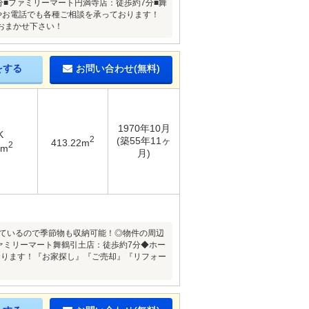
分■ファミリーマート円満寺店：徒歩約7分■舞
やお電話でも各種ご相談を承っております！
おまかせ下さい！
をする
お問い合わせ(無料)
1970年10月
K
2
(築55年11ヶ
413.22m
2
5m
月)
いているので季節物も収納可能！◎物件の周辺
ファミリーマート舞鶴引土店：徒歩約7分◆ホー
おります！『お家探し』『ご売却』『リフォー