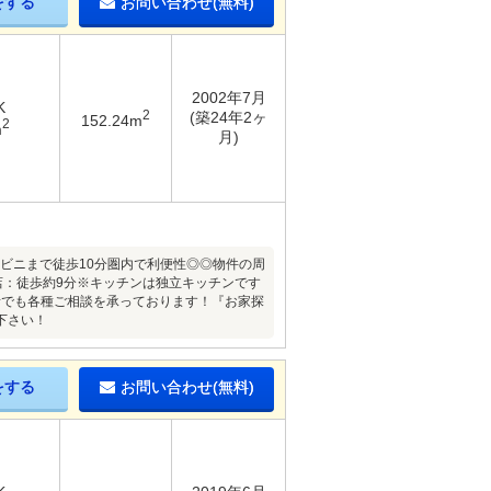
をする
お問い合わせ(無料)
2002年7月
K
2
(築24年2ヶ
152.24m
2
m
月)
ンビニまで徒歩10分圏内で利便性◎◎物件の周
店：徒歩約9分※キッチンは独立キッチンです
話でも各種ご相談を承っております！『お家探
下さい！
をする
お問い合わせ(無料)