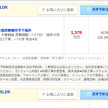
LDK
見学予約
お気に入りに追加
京都府舞鶴市字下福井
1,379
4LD
ＪＲ舞鶴線 西舞鶴駅 バス7分/「福井小学
万円
115.2
校口下車」バス停 停歩4分
ステムキッチン
浴室乾燥機
所有権
即入居可
リフォームリノベーション
8/9(日)予約制見学会開催※当日予約OK。ご希望日をお知らせください。自社売主物
ください。【リフォーム内容】●外構工事外壁塗装、庭木伐採●内装工事システム
洗面化粧台交換、フローリング上張り、クロス張替え、クッションフロア張替え、
ターホン設置、火災警報器設置、照明LED交換、クリーニング、漏電点検、設備点
SLDK
見学予約
お気に入りに追加