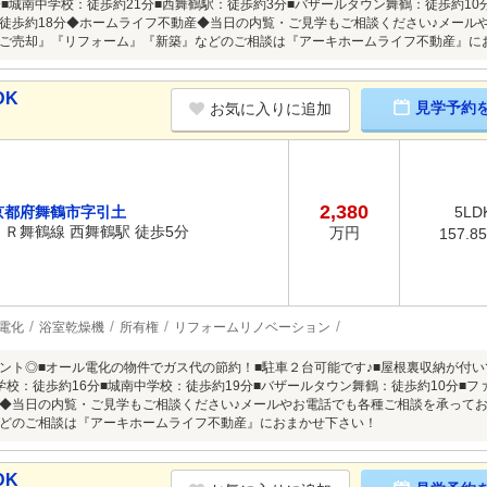
分■城南中学校：徒歩約21分■西舞鶴駅：徒歩約3分■バザールタウン舞鶴：徒歩約10
徒歩約18分◆ホームライフ不動産◆当日の内覧・ご見学もご相談ください♪メール
ご売却』『リフォーム』『新築』などのご相談は『アーキホームライフ不動産』に
DK
見学予約
お気に入りに追加
2,380
京都府舞鶴市字引土
5LD
ＪＲ舞鶴線 西舞鶴駅 徒歩5分
万円
157.8
電化
浴室乾燥機
所有権
リフォームリノベーション
ント◎■オール電化の物件でガス代の節約！■駐車２台可能です♪■屋根裏収納が付
学校：徒歩約16分■城南中学校：徒歩約19分■バザールタウン舞鶴：徒歩約10分■
◆当日の内覧・ご見学もご相談ください♪メールやお電話でも各種ご相談を承って
どのご相談は『アーキホームライフ不動産』におまかせ下さい！
DK