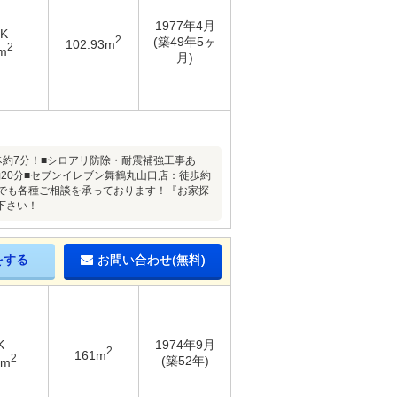
1977年4月
DK
2
(築49年5ヶ
102.93m
2
m
月)
歩約7分！■シロアリ防除・耐震補強工事あ
20分■セブンイレブン舞鶴丸山口店：徒歩約
でも各種ご相談を承っております！『お家探
下さい！
をする
お問い合わせ(無料)
K
1974年9月
2
161m
2
(築52年)
5m