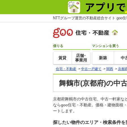
NTTグループ運営の不動産総合サイト goo
借りる
マンションを買う
店舗･
賃貸
新築
中
事業用
住宅・不動産
>
中古一戸建て
>
関西
>
京都
舞鶴市(京都府)の中
京都府舞鶴市の中古住宅、中古一軒家な
ならgoo住宅・不動産。価格・建物面積
ートします。
探したい物件のエリア・検索条件を