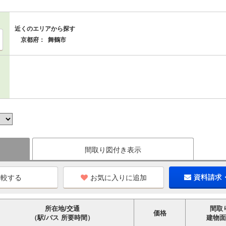
近くのエリアから探す
京都府：
舞鶴市
間取り図付き表示
お気に入りに追加
資料請求
所在地/交通
間取
価格
（駅/バス 所要時間）
建物面