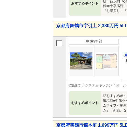
校：徒歩約16
おすすめポイント
鶴赤十字病院：
『お家探し』『
京都府舞鶴市字引土 2,380万円 5L
中古住宅
2階建て
システムキッチン
オール
◎おすすめポイ
環境◎■中筋小
おすすめポイント
ムライフ不動産
ム』『新築』な
京都府舞鶴市森本町 1,699万円 5L