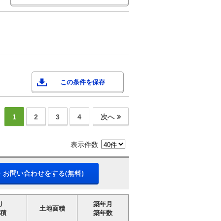
この条件を保存
1
2
3
4
次へ
表示件数
・お問い合わせをする(無料)
り
築年月
土地面積
積
築年数