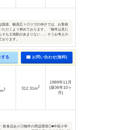
は国道、幅員広々◎リヴの仲介では、お客様
いただくよう努めております。「物件は見た
もそも土地勘があまりない…」そうお考えの
ております。
をする
お問い合わせ(無料)
1989年11月
K
2
(築36年10ヶ
312.31m
2
2m
月)
設・飲食店あり◎物件の周辺環境◎■中筋小学