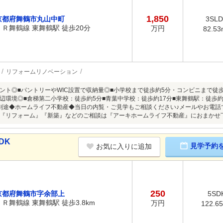
1,850
京都府舞鶴市丸山中町
3SL
ＪＲ舞鶴線 東舞鶴駅 徒歩20分
万円
82.53
リフォームリノベーション
ント◎■パントリーやWIC設置で収納量◎■小学校まで徒歩約5分・コンビニまで徒
辺環境◎■倉梯第二小学校：徒歩約5分■青葉中学校：徒歩約17分■東舞鶴駅：徒歩約
別途◆ホームライフ不動産◆当日の内覧・ご見学もご相談ください♪メールやお電話
『リフォーム』『新築』などのご相談は『アーキホームライフ不動産』におまかせ
DK
見学予約
お気に入りに追加
250
京都府舞鶴市字余部上
5SD
ＪＲ舞鶴線 東舞鶴駅 徒歩3.8km
万円
122.6