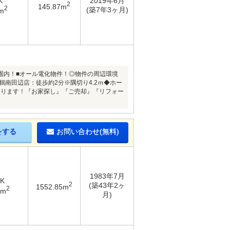
K
2019年6月
2
145.87m
2
(築7年3ヶ月)
m
分圏内！■オール電化物件！◎物件の周辺環境
鶴南田辺店：徒歩約2分※隅切り4.2ｍ◆ホー
おります！『お家探し』『ご売却』『リフォー
をする
お問い合わせ(無料)
1983年7月
DK
2
(築43年2ヶ
1552.85m
2
5m
月)