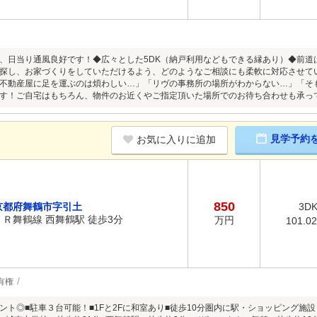
、日当り通風良好です！◆広々とした5DK（納戸利用などもできる縁あり）◆前道
探し、お家づくりをしていただけるよう、どのようなご相談にも柔軟に対応させて
不動産屋に足を運ぶのは煩わしい…」「リヴの事務所の場所がわからない…」「そ
す！ご自宅はもちろん、物件のお近くやご指定頂いた場所でのお待ち合わせも承っ
見学予約
お気に入りに追加
850
京都府舞鶴市字引土
3D
ＪＲ舞鶴線 西舞鶴駅 徒歩3分
万円
101.0
有権
ント◎■駐車３台可能！■1Fと2Fに和室あり■徒歩10分圏内に駅・ショッピング施