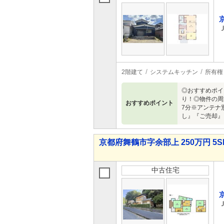
2階建て
システムキッチン
所有権
◎おすすめポイ
り！◎物件の周
おすすめポイント
7分※アンテナ
し』『ご売却』
京都府舞鶴市字余部上 250万円 5S
中古住宅