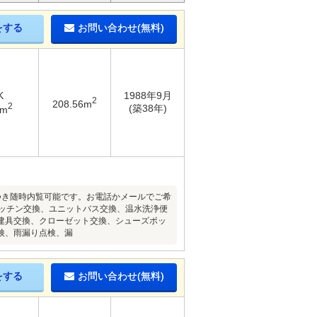
をする
お問い合わせ(無料)
K
1988年9月
2
208.56m
2
(築38年)
9m
件につき随時内覧可能です。お電話かメールでご希
キッチン交換、ユニットバス交換、温水洗浄便
建具交換、クローゼット交換、シューズボッ
検、雨漏り点検、漏
をする
お問い合わせ(無料)