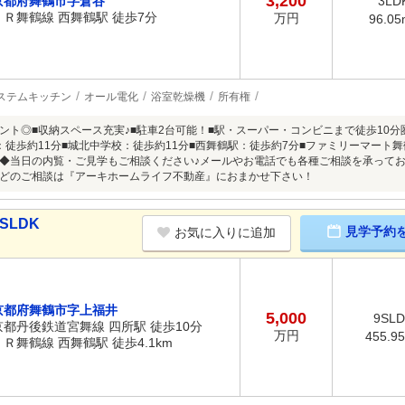
3,200
京都府舞鶴市字倉谷
3LD
ＪＲ舞鶴線 西舞鶴駅 徒歩7分
万円
96.05
ステムキッチン
オール電化
浴室乾燥機
所有権
ント◎■収納スペース充実♪■駐車2台可能！■駅・スーパー・コンビニまで徒歩10
：徒歩約11分■城北中学校：徒歩約11分■西舞鶴駅：徒歩約7分■ファミリーマート舞
◆当日の内覧・ご見学もご相談ください♪メールやお電話でも各種ご相談を承って
どのご相談は『アーキホームライフ不動産』におまかせ下さい！
SLDK
見学予約
お気に入りに追加
京都府舞鶴市字上福井
5,000
9SL
京都丹後鉄道宮舞線 四所駅 徒歩10分
万円
455.9
ＪＲ舞鶴線 西舞鶴駅 徒歩4.1km