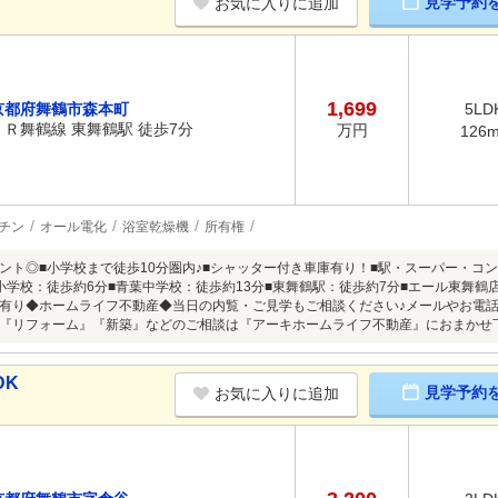
見学予約
お気に入りに追加
1,699
京都府舞鶴市森本町
5LD
ＪＲ舞鶴線 東舞鶴駅 徒歩7分
万円
126
チン
オール電化
浴室乾燥機
所有権
ント◎■小学校まで徒歩10分圏内♪■シャッター付き車庫有り！■駅・スーパー・コ
小学校：徒歩約6分■青葉中学校：徒歩約13分■東舞鶴駅：徒歩約7分■エール東舞鶴
有り◆ホームライフ不動産◆当日の内覧・ご見学もご相談ください♪メールやお電
『リフォーム』『新築』などのご相談は『アーキホームライフ不動産』におまかせ
DK
見学予約
お気に入りに追加