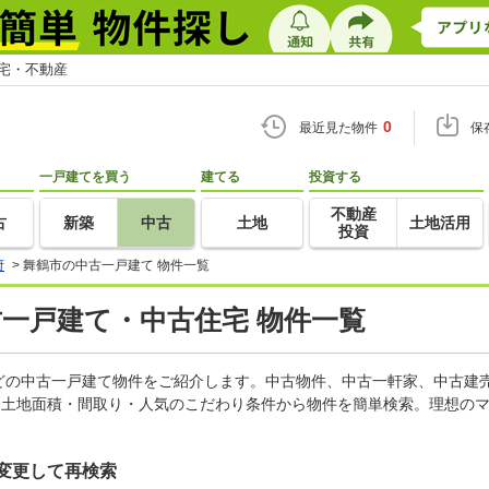
住宅・不動産
0
最近見た物件
保
一戸建てを買う
建てる
投資する
不動産
古
新築
中古
土地
土地活用
投資
府
>
舞鶴市の中古一戸建て 物件一覧
古一戸建て・中古住宅 物件一覧
どの中古一戸建て物件をご紹介します。中古物件、中古一軒家、中古建
・土地面積・間取り・人気のこだわり条件から物件を簡単検索。理想のマ
変更して再検索