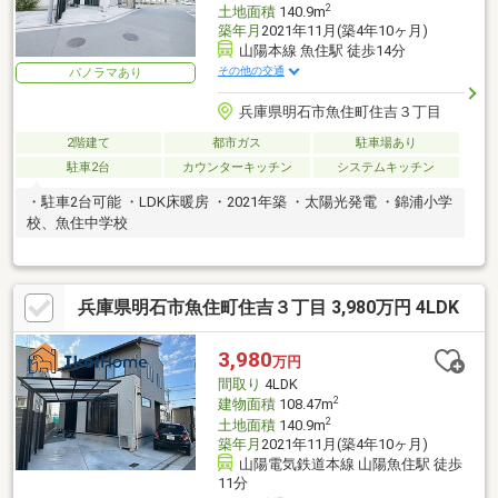
2
土地面積
140.9m
築年月
2021年11月(築4年10ヶ月)
山陽本線 魚住駅 徒歩14分
その他の交通
パノラマあり
兵庫県明石市魚住町住吉３丁目
2階建て
都市ガス
駐車場あり
駐車2台
カウンターキッチン
システムキッチン
・駐車2台可能 ・LDK床暖房 ・2021年築 ・太陽光発電 ・錦浦小学
校、魚住中学校
兵庫県明石市魚住町住吉３丁目 3,980万円 4LDK
3,980
万円
間取り
4LDK
2
建物面積
108.47m
2
土地面積
140.9m
築年月
2021年11月(築4年10ヶ月)
山陽電気鉄道本線 山陽魚住駅 徒歩
11分