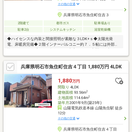
その他の交通
兵庫県明石市魚住町住吉３
2階建て
都市ガス
駐車場あり
駐車2台
システムキッチン
浴室乾燥機
◆ハイセンスな内装と間接照明が素敵な３LDK+ｓ◆太陽光発
電、床暖房完備◆２階インナーバルコニー約７．５帖には外部水
栓ありでBBQやプールも楽しめます◆広々とした玄関には小さな
手洗いつき◆洗面脱衣所も広くて明るいです◆お風呂あがりはタ
タミコーナーでのんびり過ごせます◆LDK１８．５帖にはアイラ
兵庫県明石市魚住町住吉４丁目 1,880万円 4LDK
ンドキッチンとカップボードも完備◆目隠しがおしゃれな外観と
駐車場も２台完備◆前面道路も広くて車庫入れもラクラク可能で
す
1,880
万円
間取り
4LDK
2
建物面積
93.56m
2
土地面積
114.64m
築年月
2001年9月(築25年)
山陽電気鉄道本線 山陽魚住駅 徒歩
12分
その他の交通
兵庫県明石市魚住町住吉４丁目