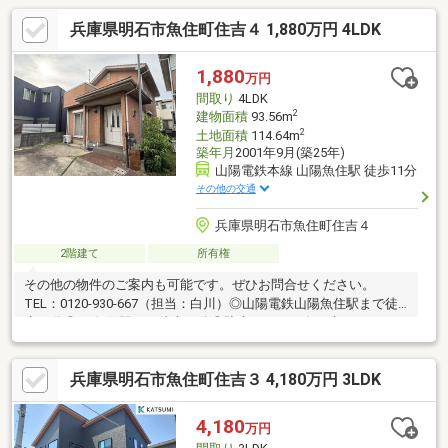
兵庫県明石市魚住町住吉４ 1,880万円 4LDK
1,880
万円
間取り
4LDK
2
建物面積
93.56m
2
土地面積
114.64m
築年月
2001年9月(築25年)
山陽電鉄本線 山陽魚住駅 徒歩11分
その他の交通
兵庫県明石市魚住町住吉４
2階建て
所有権
その他の物件のご案内も可能です。ぜひお問合せください。
TEL：0120-930-667（担当：白川）◎山陽電鉄山陽魚住駅まで徒
歩11分◎JR魚住駅まで徒歩14分◎駐車スペース有（車種による）
■住宅ローンについてのご提案■弊社は【お客様から住宅ローンあ
っせん手数料を頂いておりません！！】フルローンをご希望の
兵庫県明石市魚住町住吉３ 4,180万円 3LDK
方、勤続年数の短い方、自営業の方、外国籍の方、また現在の他
の借入れが気になる方、どんなお悩みもご相談下さい。提携銀行
がたくさんございます。無理のない資金計画をご提案させていた
4,180
万円
だきますので、お気軽にご相談ください。