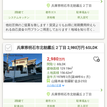
兵庫県明石市北朝霧丘２丁目
2階建て
都市ガス
駐車場あり
システムキッチン
所有権
即入居可
他社圧倒のご提案を致します！賃貸よりもお得に初期費用抑えら
れる自己資金０円プランご用意しております！地域を知り尽くし
た我々にお任せください。詳細は０１２０-３３７-２７９までお
問い合わせください！！！
兵庫県明石市北朝霧丘２丁目 2,980万円 6SLDK
2,980
万円
間取り
6SLDK
2
建物面積
129.19m
2
土地面積
156.62m
築年月
1978年3月(築48年6ヶ月)
山陽本線 朝霧駅 徒歩25分
その他の交通
兵庫県明石市北朝霧丘２丁目
2階建て
都市ガス
駐車場あり
駐車2台
所有権
即入居可