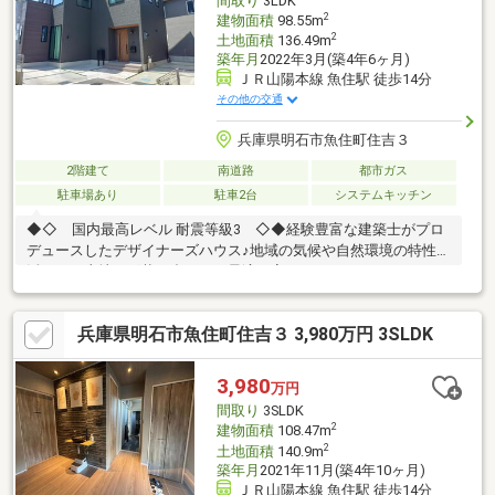
間取り
3LDK
2
建物面積
98.55m
2
土地面積
136.49m
築年月
2022年3月(築4年6ヶ月)
ＪＲ山陽本線 魚住駅 徒歩14分
その他の交通
兵庫県明石市魚住町住吉３
2階建て
南道路
都市ガス
駐車場あり
駐車2台
システムキッチン
◆◇ 国内最高レベル 耐震等級3 ◇◆経験豊富な建築士がプロ
デュースしたデザイナーズハウス♪地域の気候や自然環境の特性を
活かし、土地の形状に合わせた最適な家づくりをしています。
◆◇ モデルハウス ◇◆兵庫県南部地域に17か所のモデルハウ
スをご用意！・平日も見学可能・展示場ではわからない隣の家と
兵庫県明石市魚住町住吉３ 3,980万円 3SLDK
の関わり、リアルなサイズで実際の暮らしをイメージしやすいの
でお家づくりのご参考に♪◆◇ ご来店・モデルハウス見学
◇◆【見学予約】から「その他のご要望」欄にご希望の日時をご
3,980
万円
入力ください。お電話からも予約可能です！まずはお気軽にお問
間取り
3SLDK
い合わせ下さい♪
2
建物面積
108.47m
2
土地面積
140.9m
築年月
2021年11月(築4年10ヶ月)
ＪＲ山陽本線 魚住駅 徒歩14分