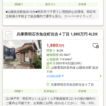
2階建て
都市ガス
所有権
■山陽魚住駅徒歩12分■明石市で子育てに理想的な住環境。明石市
立錦浦小学校まで徒歩圏内で通学も安心。スーパーやドラッグス
トアも近く、家族の毎日を支える便利な立地です。都市ガス利用
で快適な暮らしを実現。
兵庫県明石市魚住町住吉４丁目 1,880万円 4LDK
1,880
万円
間取り
4LDK
2
建物面積
93.56m
2
土地面積
114.64m
築年月
2001年9月(築25年)
山陽電気鉄道本線 山陽魚住駅 徒歩
11分
その他の交通
兵庫県明石市魚住町住吉４丁目
2階建て
駐車場あり
所有権
□□ 神戸市・明石市といえばさくら不動産販売 □□ その他の物件の
ご案内も可能です。お気軽にお問い合わせください。 TEL：0120-