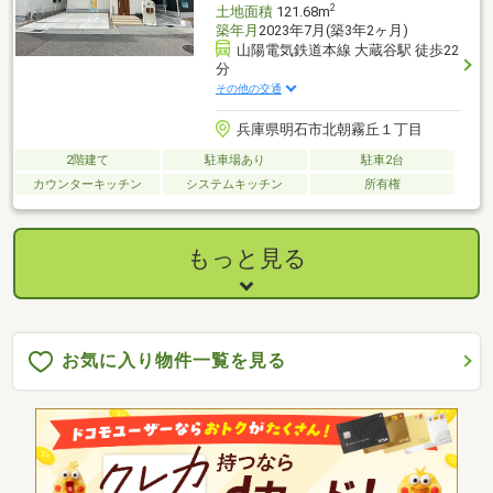
2
土地面積
121.68m
築年月
2023年7月(築3年2ヶ月)
山陽電気鉄道本線 大蔵谷駅 徒歩22
分
その他の交通
兵庫県明石市北朝霧丘１丁目
2階建て
駐車場あり
駐車2台
カウンターキッチン
システムキッチン
所有権
もっと見る
お気に入り物件一覧を見る