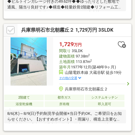
◆ビルトインガレージ付きの49.62坪◆◆ゆったりとした敷地で
通風、陽当り良好です♪◆構造◆軽量鉄骨2階建◆リフォーム工事
やリノベーション物件としてもおすすめです♪◆当社にてリノベ
ーション、リフォーム工事など打ち合わせも可能です♪▼学校・人
丸小学校 徒歩約15分・大蔵中学校 徒歩約7分▼周辺施設・
兵庫県明石市北朝霧丘２ 1,729万円 3SLDK
小西屋 太寺店 徒歩約11分・コープ大蔵谷 徒歩約12分・サン
ドラッグ明石東野店 徒歩約8分・セブンイレブン明石荷山町店
徒歩約9分・有瀬幼稚園 徒歩約11分・あさぎり病院 徒歩約11
1,729
万円
分・大蔵海岸 車約8分
間取り
3SLDK
2
建物面積
97.38m
2
土地面積
113.87m
築年月
1977年12月(築48年9ヶ月)
山陽電鉄本線 大蔵谷駅 徒歩19分
その他の交通
兵庫県明石市北朝霧丘２
2階建て
都市ガス
システムキッチン
浴室乾燥機
所有権
即入居可
8/6(木)～8/9(日)予約制見学会開催※当日予約OK。ご希望日をお知
らせください。【おすすめポイント】・雨漏り、構造上主要な部
分の欠陥や・腐食、給排水管の故障や漏水についてお引渡しより
２年間保証・シロアリ防除工事施工後5年間保証・新品の照明器具