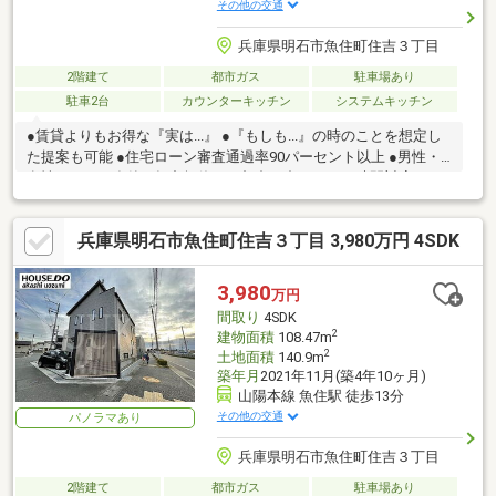
その他の交通
兵庫県明石市魚住町住吉３丁目
2階建て
都市ガス
駐車場あり
駐車2台
カウンターキッチン
システムキッチン
●賃貸よりもお得な『実は...』 ●『もしも...』の時のことを想定し
た提案も可能 ●住宅ローン審査通過率90パーセント以上 ●男性・
女性スタッフ在籍 ●年中無休・ご都合に合わせてお時間対応可
兵庫県明石市魚住町住吉３丁目 3,980万円 4SDK
3,980
万円
間取り
4SDK
2
建物面積
108.47m
2
土地面積
140.9m
築年月
2021年11月(築4年10ヶ月)
山陽本線 魚住駅 徒歩13分
その他の交通
パノラマあり
兵庫県明石市魚住町住吉３丁目
2階建て
都市ガス
駐車場あり