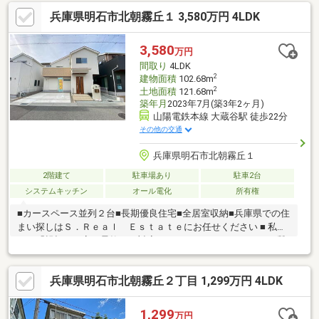
設置済なので入居後にすぐに生活が始められます・返済額や融資
兵庫県明石市北朝霧丘１ 3,580万円 4LDK
可能額など、お客様のご希望にあわせてご提案。住宅ローンが初
めての方でもお気軽にご相談ください【周辺施設】・人丸小学校
1200ｍ（徒歩15分）・大蔵谷中学校450ｍ（徒歩6分）・マルア
3,580
万円
イ 有瀬店様650ｍ（徒歩9分）・ファミリーマート神戸有瀬店様
間取り
4LDK
500ｍ（徒歩7分
2
建物面積
102.68m
2
土地面積
121.68m
築年月
2023年7月(築3年2ヶ月)
山陽電鉄本線 大蔵谷駅 徒歩22分
その他の交通
兵庫県明石市北朝霧丘１
2階建て
駐車場あり
駐車2台
システムキッチン
オール電化
所有権
■カースペース並列２台■長期優良住宅■全居室収納■兵庫県での住
まい探しはＳ．Ｒｅａｌ Ｅｓｔａｔｅにお任せください ■ 私た
ちは「親切・丁寧・柔軟なご対応」をモットーに、すべてのご質
問に分かりやすくお答えいたします
兵庫県明石市北朝霧丘２丁目 1,299万円 4LDK
1,299
万円