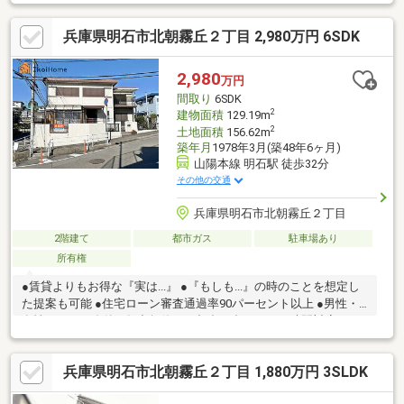
兵庫県明石市北朝霧丘２丁目 2,980万円 6SDK
2,980
万円
間取り
6SDK
2
建物面積
129.19m
2
土地面積
156.62m
築年月
1978年3月(築48年6ヶ月)
山陽本線 明石駅 徒歩32分
その他の交通
兵庫県明石市北朝霧丘２丁目
2階建て
都市ガス
駐車場あり
所有権
●賃貸よりもお得な『実は...』 ●『もしも...』の時のことを想定し
た提案も可能 ●住宅ローン審査通過率90パーセント以上 ●男性・
女性スタッフ在籍 ●年中無休・ご都合に合わせてお時間対応可
兵庫県明石市北朝霧丘２丁目 1,880万円 3SLDK