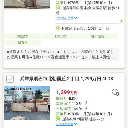
築年月
1978年11月(築47年10ヶ月)
山陽電気鉄道本線 大蔵谷駅 徒歩21
分
その他の交通
兵庫県明石市北朝霧丘２丁目
2階建て
都市ガス
駐車場あり
所有権
●賃貸よりもお得な『実は...』 ●『もしも...』の時のことを想定し
た提案も可能 ●住宅ローン審査通過率90パーセント以上 ●男性・
女性スタッフ在籍 ●年中無休・ご都合に合わせてお時間対応可
兵庫県明石市北朝霧丘２丁目 1,299万円 4LDK
1,299
万円
間取り
4LDK
2
建物面積
110.84m
2
土地面積
164.04m
築年月
1978年11月(築47年10ヶ月)
山陽本線 朝霧駅 徒歩27分
その他の交通