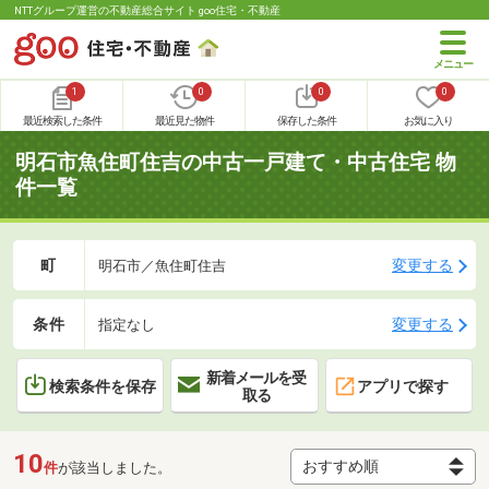
NTTグループ運営の不動産総合サイト goo住宅・不動産
1
0
0
0
最近検索した条件
最近見た物件
保存した条件
お気に入り
明石市魚住町住吉の中古一戸建て・中古住宅 物
件一覧
町
変更する
明石市／魚住町住吉
条件
変更する
指定なし
新着メールを受
検索条件を保存
アプリで探す
取る
10
件
が該当しました。