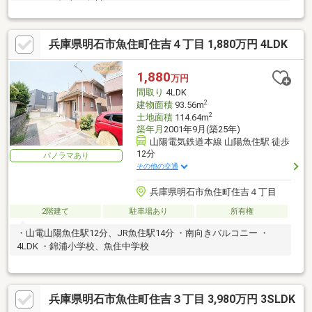
930-667（担当：白川）
兵庫県明石市魚住町住吉４丁目 1,880万円 4LDK
1,880
万円
間取り
4LDK
2
建物面積
93.56m
2
土地面積
114.64m
築年月
2001年9月(築25年)
山陽電気鉄道本線 山陽魚住駅 徒歩
12分
パノラマあり
その他の交通
兵庫県明石市魚住町住吉４丁目
2階建て
駐車場あり
所有権
・山電山陽魚住駅12分、JR魚住駅14分 ・南向きバルコニー ・
4LDK ・錦浦小学校、魚住中学校
兵庫県明石市魚住町住吉３丁目 3,980万円 3SLDK