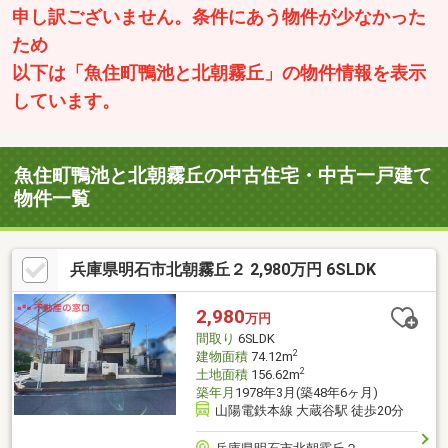
申し訳ございません。条件にあう物件が少なかった
ため
以下は「魚住町鴨池と北朝霧丘」の物件情報を表示
しています。
魚住町鴨池と北朝霧丘の中古住宅・中古一戸建て
物件一覧
兵庫県明石市北朝霧丘２ 2,980万円 6SLDK
2,980
万円
間取り
6SLDK
2
建物面積
74.12m
2
土地面積
156.62m
築年月
1978年3月(築48年6ヶ月)
山陽電鉄本線 大蔵谷駅 徒歩20分