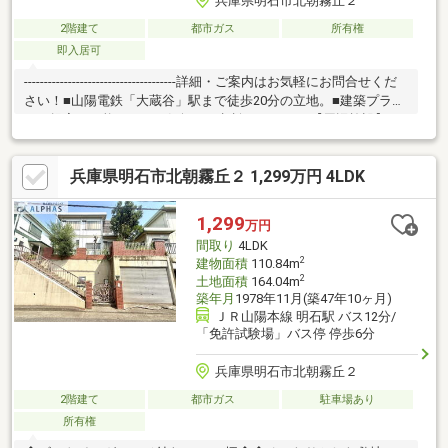
兵庫県明石市北朝霧丘２
2階建て
都市ガス
所有権
即入居可
--------------------------------------詳細・ご案内はお気軽にお問合せくだ
さい！■山陽電鉄「大蔵谷」駅まで徒歩20分の立地。■建築プラン
のご提案も可能です。お気軽にご相談ください。【周辺施設】・
人丸小学校・・・・徒歩14分（約1100ｍ）・大蔵中学校・・・徒
歩4分（約300ｍ）・小西屋太寺店・・・・徒歩9分（約650ｍ）・
兵庫県明石市北朝霧丘２ 1,299万円 4LDK
人丸幼稚園・・・徒歩14分（約1100ｍ）・あさぎり病院・・・徒
歩13分（約1000ｍ）・コープ大蔵谷・・・徒歩10分（約800ｍ）
1,299
万円
間取り
4LDK
2
建物面積
110.84m
2
土地面積
164.04m
築年月
1978年11月(築47年10ヶ月)
ＪＲ山陽本線 明石駅 バス12分/
「免許試験場」バス停 停歩6分
兵庫県明石市北朝霧丘２
2階建て
都市ガス
駐車場あり
所有権