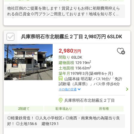
他社圧倒のご提案を致します！賃貸よりもお得に初期費用抑えら
れる自己資金０円プランご用意しております！地域を知り尽くし
た我々にお任せください。詳細は０１２０-３３７-２７９までお
問い合わせください！！！
兵庫県明石市北朝霧丘２丁目 2,980万円 6SLDK
2,980
万円
間取り
6SLDK
2
建物面積
129.19m
2
土地面積
156.62m
築年月
1978年3月(築48年6ヶ月)
山陽本線 明石駅 バス16分/「免許
試験場（兵庫県）」バス停 停歩6分
その他の交通
兵庫県明石市北朝霧丘２丁目
2階建て
駐車場あり
所有権
◎軽量鉄骨造！ ◎人丸小学校区♪ ◎南西・南東角地の為陽当り良
好！ ◎土地156.6 建物129.1