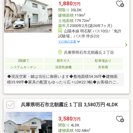
1,880
万円
間取り
3SLDK
2
建物面積
119m
2
土地面積
179.72m
築年月
2000年2月(築26年7ヶ月)
山陽本線 明石駅 バス10分/「免許
試験場」バス停 停歩2分
その他の交通
兵庫県明石市北朝霧丘２丁目
2階建て
都市ガス
駐車場あり
システムキッチン
浴室乾燥機
所有権
◆現況空家・鍵は当社に御座います◆敷地面積54.36坪◆建物面
積35.99坪◆家具の配置もゆったり広々LDK22.9帖◆お客様のご希
望に応じたリフォームもご検討ください
兵庫県明石市北朝霧丘１丁目 3,580万円 4LDK
3,580
万円
間取り
4LDK
2
建物面積
102.68m