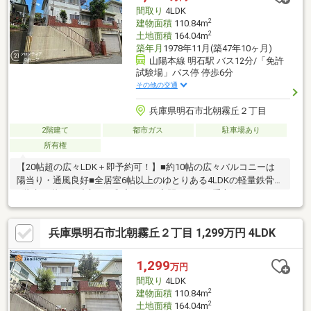
間取り
4LDK
2
建物面積
110.84m
2
土地面積
164.04m
築年月
1978年11月(築47年10ヶ月)
山陽本線 明石駅 バス12分/「免許
試験場」バス停 停歩6分
その他の交通
兵庫県明石市北朝霧丘２丁目
2階建て
都市ガス
駐車場あり
所有権
【20帖超の広々LDK＋即予約可！】■約10帖の広々バルコニーは
陽当り・通風良好■全居室6帖以上のゆとりある4LDKの軽量鉄骨造
2階建■1階には独立した和室があり客間としても重宝します
兵庫県明石市北朝霧丘２丁目 1,299万円 4LDK
1,299
万円
間取り
4LDK
2
建物面積
110.84m
2
土地面積
164.04m