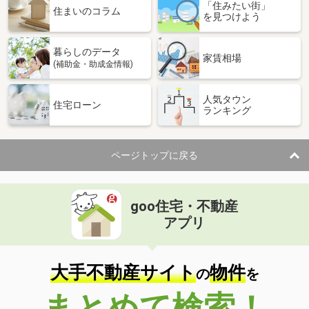
「住みたい街」
住まいのコラム
を見つけよう
暮らしのデータ
家賃相場
(補助金・助成金情報)
人気タウン
住宅ローン
ランキング
ページトップに戻る
goo住宅・不動産
アプリ
大手不動産サイト
物件
の
を
まとめて検索！