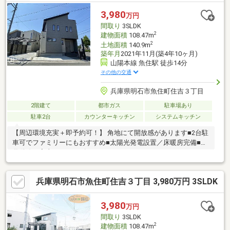
3,980
万円
間取り
3SLDK
2
建物面積
108.47m
2
土地面積
140.9m
築年月
2021年11月(築4年10ヶ月)
山陽本線 魚住駅 徒歩14分
その他の交通
兵庫県明石市魚住町住吉３丁目
2階建て
都市ガス
駐車場あり
駐車2台
カウンターキッチン
システムキッチン
【周辺環境充実＋即予約可！】 角地にて開放感があります■2台駐
車可でファミリーにもおすすめ■太陽光発電設置／床暖房完備■回
遊動線で家事もスムーズ
兵庫県明石市魚住町住吉３丁目 3,980万円 3SLDK
3,980
万円
間取り
3SLDK
2
建物面積
108.47m