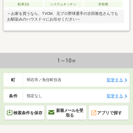
駐車2台
システムキッチン
所有権
～お家を買うなら、TVCM、元プロ野球選手の古田敦也さんでも
お馴染みのハウスドゥにお任せください～
1～10
件
町
変更する
明石市／魚住町住吉
条件
変更する
指定なし
新着メールを受
検索条件を保存
アプリで探す
取る