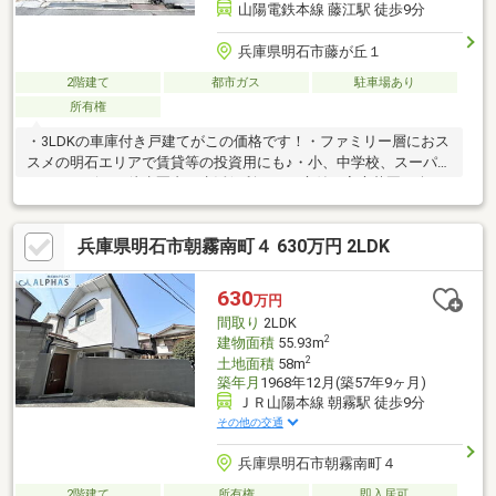
山陽電鉄本線 藤江駅 徒歩9分
兵庫県明石市藤が丘１
2階建て
都市ガス
駐車場あり
所有権
・3LDKの車庫付き戸建てがこの価格です！・ファミリー層におス
スメの明石エリアで賃貸等の投資用にも♪・小、中学校、スーパ
ー、コンビニが徒歩圏内で生活便利！・お庭付で家庭菜園も楽し
めます！・水回り綺麗に使用され、清潔感も保たれております！
兵庫県明石市朝霧南町４ 630万円 2LDK
630
万円
間取り
2LDK
2
建物面積
55.93m
2
土地面積
58m
築年月
1968年12月(築57年9ヶ月)
ＪＲ山陽本線 朝霧駅 徒歩9分
その他の交通
兵庫県明石市朝霧南町４
2階建て
所有権
即入居可