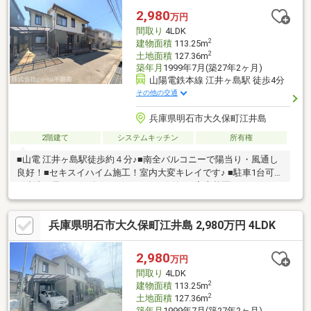
2,980
万円
間取り
4LDK
2
建物面積
113.25m
2
土地面積
127.36m
築年月
1999年7月(築27年2ヶ月)
山陽電鉄本線 江井ヶ島駅 徒歩4分
その他の交通
兵庫県明石市大久保町江井島
2階建て
システムキッチン
所有権
■山電 江井ヶ島駅徒歩約４分♪■南全バルコニーで陽当り・風通し
良好！■セキスイハイム施工！室内大変キレイです♪ ■駐車1台可
♪(寸法：長さ5ｍ、幅2.4ｍ)カーポート付！■家庭菜園ができるお
庭スペース有♪■1階の雨戸は電動シャッター！■自転車、バイク置
き場スペース有♪【周辺環境】●明石市立江井島幼稚園…718m(徒
兵庫県明石市大久保町江井島 2,980万円 4LDK
歩約9分)●明石市立江井島小学校…728m(徒歩約10分)●明石市立江
井島中学校…1347m(徒歩約17分)●AコープJAファーマーズプチフ
レッシュ・モア江井ヶ島店…1047m(徒歩約14分)●セブンイレブン
2,980
万円
明石江井ヶ島駅前店…329m(徒歩約5分)
間取り
4LDK
2
建物面積
113.25m
2
土地面積
127.36m
築年月
1999年7月(築27年2ヶ月)