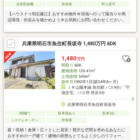
浴室乾燥機
所有権
即入居可
【ハウスドゥ明石藤江】おすすめ物件☆現地へ行って陽当りや周
辺環境・街並みを確かめよう☆お気軽にお問い合わせください
【ハウスドゥ明石藤江】はすべての物件情報を公開中どんな小さ
な事でもご相談ください全力でお手伝い・サポートさせていただ
きます！～お客様のより近くにある安心・便利・信頼されるお店
兵庫県明石市魚住町長坂寺 1,480万円 6DK
づくりを展開中～
1,480
万円
間取り
6DK
2
建物面積
126.41m
2
土地面積
545m
築年月
1992年1月(築34年8ヶ月)
ＪＲ山陽本線 魚住駅 バス9分/「守
池住宅」バス停 停歩3分
兵庫県明石市魚住町長坂寺
2階建て
駐車場あり
駐車3台
システムキッチン
所有権
庭！収納！倉庫！広々とした居室！贅沢な空間を求めるあなたに
おすすめの一戸建て！建物の状態もとてもよく少しのリフォーム