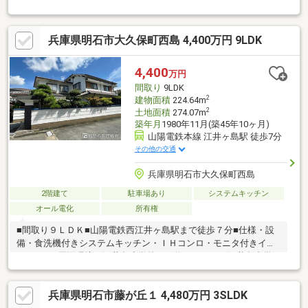
房を設置し、冬場も快適な住空間・リビングと和室が続き間とな
っており、開放感のある間取り・奥まった位置に建物があるた
め、通行人からの視線が気になりにくくプライバシー性良好・収
兵庫県明石市大久保町西島 4,400万円 9LDK
納力の高いカップボード付きキッチン・室内物干し完備で天候を
気にせず洗濯可能・2階踊り場にカウンタースペースを設置。テレ
ワークスペースとして利用可能・広々としたバルコニーを備え、2
4,400
万円
階バルコニー部分には軒があるため雨の日でも濡れにくい設計・
間取り
9LDK
2025年8月に洗面化粧台新規交換済み
2
建物面積
224.64m
2
土地面積
274.07m
築年月
1980年11月(築45年10ヶ月)
山陽電鉄本線 江井ヶ島駅 徒歩7分
その他の交通
兵庫県明石市大久保町西島
2階建て
駐車場あり
システムキッチン
オール電化
所有権
■間取り９ＬＤＫ■山陽電鉄西江井ヶ島駅まで徒歩７分■仕様・設
備・食洗機付きシステムキッチン・ＩＨコンロ・モニタ付きイン
ターホン■周辺環境・江井島小学校まで約７４０ｍ・江井島中学
校まで約４４０ｍ・ハローズ魚住店まで約９９０ｍ■明石店紹介
「ＪＲ明石駅」「山陽明石駅」から徒歩６分の立地。国道２号線
兵庫県明石市藤が丘１ 4,480万円 3SLDK
沿いアスピア明石の南東側に店舗を位置し、駐車場は店舗南にご