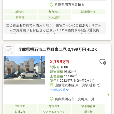
兵庫県明石市貴崎５
2階建て
都市ガス
駐車場あり
所有権
即入居可
自己資金ゼロ円でも購入可能！！住宅ローンに自信あり♪ リフォ
ームのお見積りもお任せください！！□南西向き♪陽当り通風良好
♪□全居室収納があり、お部屋を広々と使えます♪□貴崎小学校まで
徒歩約4分の為、安心です♪□周辺環境充実♪生活がしやすい♪□駐車
スペースあり※車種による▼商業施設・マルアイ貴崎店 徒歩約3
兵庫県明石市二見町東二見 3,199万円 4LDK
分・ドラックストアコスモス貴崎店 徒歩約6分・セブンイレブン
明石貴崎3丁目店 徒歩約5分・松江公園 徒歩約6分▼学校・貴
崎小学校 徒歩約4分・望海中学校 徒歩約19分
3,199
万円
間取り
4LDK
2
建物面積
98.82m
2
土地面積
114.89m
築年月
2022年7月(築4年2ヶ月)
山陽電鉄本線 東二見駅 徒歩7分
その他の交通
兵庫県明石市二見町東二見
2階建て
都市ガス
駐車場あり
駐車2台
システムキッチン
所有権