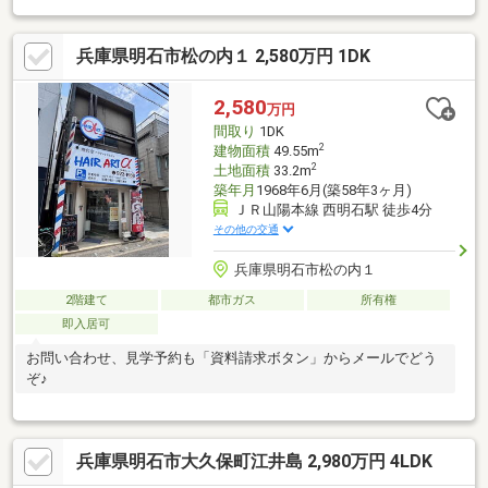
ト☆●交通・山陽電鉄本線「大蔵谷」駅 徒歩3分・JR山陽本線
「明石」駅 徒歩21分●土地面積は53坪超。南側幅員約7.6mの公道
兵庫県明石市松の内１ 2,580万円 1DK
に接道。●約16.0帖のLDKは3面採光。●約9.2帖の洋室は、約4.6帖
ずつの2部屋に仕切り「3LDK」へリフォーム可(※別途費用)●2台分
のカーゲート付き駐車スペース(普通車1台、小型車1台)
2,580
万円
間取り
1DK
2
建物面積
49.55m
2
土地面積
33.2m
築年月
1968年6月(築58年3ヶ月)
ＪＲ山陽本線 西明石駅 徒歩4分
その他の交通
兵庫県明石市松の内１
2階建て
都市ガス
所有権
即入居可
お問い合わせ、見学予約も「資料請求ボタン」からメールでどう
ぞ♪
兵庫県明石市大久保町江井島 2,980万円 4LDK