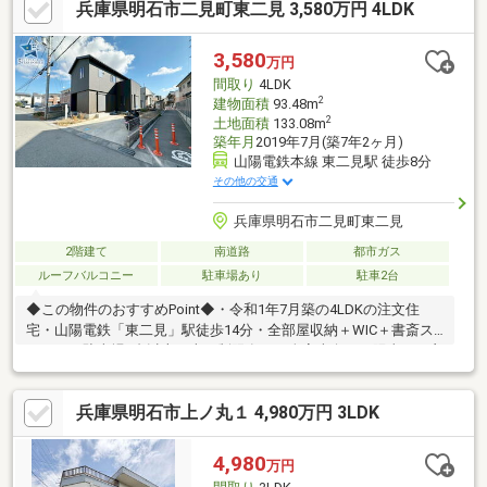
兵庫県明石市二見町東二見 3,580万円 4LDK
3,580
万円
間取り
4LDK
2
建物面積
93.48m
2
土地面積
133.08m
築年月
2019年7月(築7年2ヶ月)
山陽電鉄本線 東二見駅 徒歩8分
その他の交通
兵庫県明石市二見町東二見
2階建て
南道路
都市ガス
ルーフバルコニー
駐車場あり
駐車2台
◆この物件のおすすめPoint◆・令和1年7月築の4LDKの注文住
宅・山陽電鉄「東二見」駅徒歩14分・全部屋収納＋WIC＋書斎ス
ペース・駐車場2台以上（車種制限有）・全室南向きで陽当たり良
好◆教育環境◆・二見西小学校・・・徒歩約19分・二見中学
校・・・徒歩約21分◆周辺環境◆・マルアイ東二見店・・・徒歩
兵庫県明石市上ノ丸１ 4,980万円 3LDK
約7分・ファミリーマート明石東二見店・・・徒歩約6分◆担当ス
タッフから◆5STAR HOMEでは物件を内見だけでなく街並みや近
隣の雰囲気など一緒に体感していただけます。ご検討地域の環境
4,980
万円
状況に自信のないお客様からご好評いただいている当社のサービ