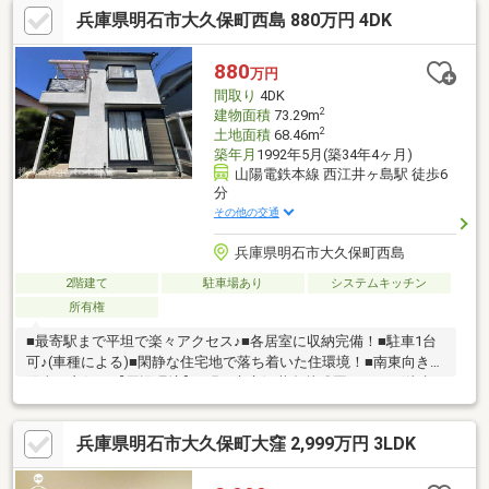
兵庫県明石市大久保町西島 880万円 4DK
づくりを展開中～
880
万円
間取り
4DK
2
建物面積
73.29m
2
土地面積
68.46m
築年月
1992年5月(築34年4ヶ月)
山陽電鉄本線 西江井ヶ島駅 徒歩6
分
その他の交通
兵庫県明石市大久保町西島
2階建て
駐車場あり
システムキッチン
所有権
■最寄駅まで平坦で楽々アクセス♪■各居室に収納完備！■駐車1台
可♪(車種による)■閑静な住宅地で落ち着いた住環境！■南東向きで
陽当り良好！【周辺環境】●明石市立江井島幼稚園…1226m(徒歩
約16分)●明石市立江井島小学校…1050m(徒歩約14分)●明石市立江
井島中学校…1014m(徒歩約13分)●AコープJAファーマーズプチフ
兵庫県明石市大久保町大窪 2,999万円 3LDK
レッシュ・モア江井ヶ島店…848m(徒歩約11分)●ハローズ魚住店…
936m(徒歩約12分)●セブンイレブン明石西江井ヶ島西店…418m(徒
歩約6分)●ウエルシア明石西江井ケ島店…643m(徒歩約9分)●西江井