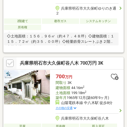
兵庫県明石市大久保町ゆりのき通
２
2階建て
都市ガス
システムキッチン
所有権
◇土地面積：１５６．９６㎡（約４７．４８坪）◇建物面積：１
１５．７２㎡（約３５．００坪）◇軽量鉄骨スレートぶき２階建
◇駐車場あり（車種による）◇平成１６年９月建築◇ゆったりと
した１坪以上タイプの浴室◇広々としたＬＤＫ約２１．２帖◇南
東向きの為、日当たり良好◇徒歩圏内に商業施設あり◇2025年12
兵庫県明石市大久保町谷八木 700万円 3K
月 給湯器交換
700
万円
間取り
3K
2
建物面積
44.16m
2
土地面積
199.18m
築年月
1965年12月(築60年9ヶ月)
山陽電鉄本線 中八木駅 徒歩8分
その他の交通
兵庫県明石市大久保町谷八木
平屋
所有権
即入居可