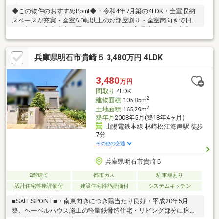
◆この物件のおすすめPoint◆・令和4年7月築の4LDK・全室収納
スペースが充実・全室6.0帖以上のお部屋割り・全室南向きで日当
たり良好・室内大変綺麗にお使いです◆教育環境◆・明石市立二
見西小学校・明石市立二見中学校◆担当スタッフから◆5STAR
HOMEでは物件を内見だけでなく街並みや近隣の雰囲気など一緒
兵庫県明石市貴崎５ 3,480万円 4LDK
に体感していただけます。ご検討地域の環境状況に自信のないお
客様からご好評いただいている当社のサービスの一つです。
3,480
万円
間取り
4LDK
2
建物面積
105.85m
2
土地面積
165.29m
築年月
2008年5月(築18年4ヶ月)
山陽電鉄本線 林崎松江海岸駅 徒歩
7分
その他の交通
兵庫県明石市貴崎５
2階建て
都市ガス
駐車場あり
設計住宅性能評価付
建設住宅性能評価付
システムキッチン
■SALESPOINT■・南東向きにつき陽当たり良好・平成20年5月
築、ヘーベルハウス施工の軽量鉄骨造住宅・リビング部分に床暖