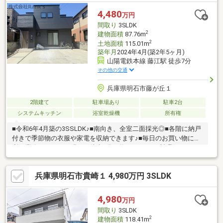
ざいます。※資料請求は、左下のオレンジ色【資料請求】よりお
問い合わせください。直接のお問い合わせは、フリーダイヤル
4,480
万円
【0120-298-550】まで。（スマートフォンの方は、右下の青色
間取り
3SLDK
【電話で問い合わせ】をクリック）
2
建物面積
87.76m
2
土地面積
115.01m
築年月
2024年4月(築2年5ヶ月)
山陽電鉄本線 藤江駅 徒歩7分
その他の交通
兵庫県明石市藤が丘１
2階建て
駐車場あり
駐車2台
システムキッチン
浴室乾燥機
所有権
■令和6年4月築の3SSLDK♪■南向き、全室二面採光◎■各階に納戸
付きで季節物の衣服や家電を収納できます♪■毎日のお買い物に便
利な業務スーパー西明石は徒歩9分（約680ｍ）！■料理をしなが
らでもご家族との会話を楽しめる対面キッチン♪■二面バルコニー
でお洗濯も快適♪■ご家族みんながゆったりくつろげるリビング♪■
兵庫県明石市貴崎１ 4,980万円 3SLDK
山電「中八木」駅は徒歩15分と二駅利用可♪■食洗機付きで後片付
けも快適！■勝手口は家事動線を増やし、採光や通風をUP！当社
スタッフと一緒に、お客様の新生活に相応しいマイホームを探し
4,980
万円
ましょう。住まい探しを全力でサポート致しますので、まずはお
間取り
3SLDK
気軽にご連絡ください。
2
建物面積
118.41m