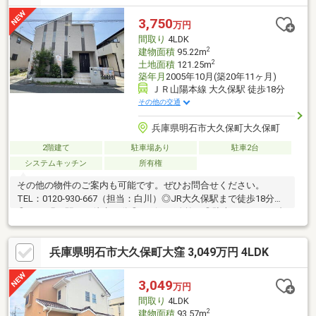
3,750
万円
間取り
4LDK
2
建物面積
95.22m
2
土地面積
121.25m
築年月
2005年10月(築20年11ヶ月)
ＪＲ山陽本線 大久保駅 徒歩18分
その他の交通
兵庫県明石市大久保町大久保町
2階建て
駐車場あり
駐車2台
システムキッチン
所有権
その他の物件のご案内も可能です。ぜひお問合せください。
TEL：0120-930-667（担当：白川）◎JR大久保駅まで徒歩18分
◎JR西明石駅まで徒歩22分◎リビング吹抜け◎駐車スペース２台
分（車種による）■住宅ローンについてのご提案■弊社は【お客様
から住宅ローンあっせん手数料を頂いておりません！！】フルロ
兵庫県明石市大久保町大窪 3,049万円 4LDK
ーンをご希望の方、勤続年数の短い方、自営業の方、外国籍の
方、また現在の他の借入れが気になる方、どんなお悩みもご相談
下さい。提携銀行がたくさんございます。無理のない資金計画を
3,049
万円
ご提案させていただきますので、お気軽にご相談ください。
間取り
4LDK
2
建物面積
93.57m