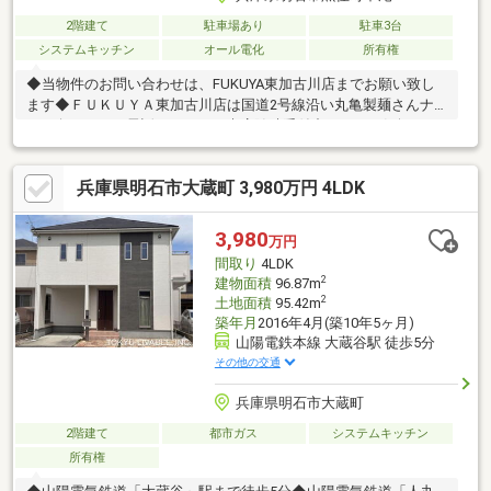
2階建て
駐車場あり
駐車3台
システムキッチン
オール電化
所有権
◆当物件のお問い合わせは、FUKUYA東加古川店までお願い致し
ます◆ＦＵＫＵＹＡ東加古川店は国道2号線沿い丸亀製麺さんナ
ナメ向かい。お電話、メールご来店随時受付中です。お気軽にご
来店お待ちしております。●北西側道路は42条道路に該当してい
ません。●ヴェルハウジング施工●S=納戸●駐車台数は車種によ
兵庫県明石市大蔵町 3,980万円 4LDK
る。●家具・調度品は含まれません。【物件の特徴】■山電西江井
ヶ島駅とJR魚住駅の2沿線利用可で各方面へのアクセスも良好■並
列3台駐車可能なゆとりのカースペース■火を使わないＩＨクッキ
3,980
万円
ングヒーターで空気もクリーン■環境にもママの手にも優しい食
間取り
4LDK
器洗乾燥機付き
2
建物面積
96.87m
2
土地面積
95.42m
築年月
2016年4月(築10年5ヶ月)
山陽電鉄本線 大蔵谷駅 徒歩5分
その他の交通
兵庫県明石市大蔵町
2階建て
都市ガス
システムキッチン
所有権