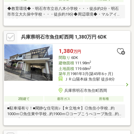
◆教育環境◆・明石市市立谷八木小学校・・・徒歩約2分・明石
市市立大久保中学校・・・徒歩約19分◆周辺環境◆・マルアイ中
八木店・・・徒歩約9分・セブンイレブン明石藤江店・・・徒歩約
14分◆担当スタッフから◆5STAR HOMEでは物件を内見だけでな
く街並みや近隣の雰囲気など一緒に体感していただけます。ご検
兵庫県明石市魚住町西岡 1,380万円 6DK
討地域の環境状況に自信のないお客様からご好評いただいている
当社のサービスの一つです。
1,380
万円
間取り
6DK
2
建物面積
111.98m
2
土地面積
119.68m
築年月
1981年3月(築45年6ヶ月)
ＪＲ山陽本線 魚住駅 徒歩8分
兵庫県明石市魚住町西岡
2階建て
都市ガス
所有権
■駐車場有り！■閑静な住宅街♪【☆立地☆】◎魚住小学校…約
1000ｍ◎魚住東中学校…約1900ｍ◎コープこうべコープ魚住…約
650ｍ◎デイリーヤマザキJR魚住駅前店…約550ｍ◎セブンイレブ
ン明石魚住駅前店…約600ｍ◎魚住モール…約650ｍ