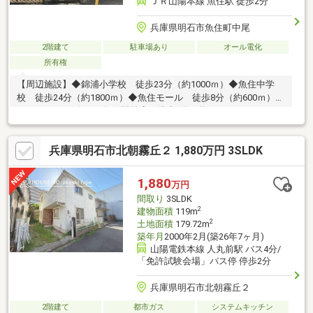
ＪＲ山陽本線 魚住駅 徒歩2分
兵庫県明石市魚住町中尾
2階建て
駐車場あり
オール電化
所有権
【周辺施設】◆錦浦小学校 徒歩23分（約1000ｍ）◆魚住中学
校 徒歩24分（約1800ｍ）◆魚住モール 徒歩8分（約600ｍ）◆
デイリーヤマザキ JR魚住駅前店 徒歩3分（約210ｍ）＼おウチ
探しはケイアイエポックメイキング（株）姫路店へお任せくださ
い！／☆幅広いご紹介♪気になる物件を一括でご紹介させて頂き
兵庫県明石市北朝霧丘２ 1,880万円 3SLDK
ます！☆住宅ローン相談無料対応！☆土日平日夜でもご対応可能
です！〇 ● 〇 30秒で来場予約 〇 ● 〇 「資料請求」はオ
レンジのボタン（無料）、「見学予約」は赤いボタン（無料）を
1,880
万円
クリック♪メールだけで内覧予約ができちゃいます！お気軽にお問
間取り
3SLDK
い合わせください♪
2
建物面積
119m
2
土地面積
179.72m
築年月
2000年2月(築26年7ヶ月)
山陽電鉄本線 人丸前駅 バス4分/
「免許試験会場」バス停 停歩2分
兵庫県明石市北朝霧丘２
2階建て
都市ガス
システムキッチン