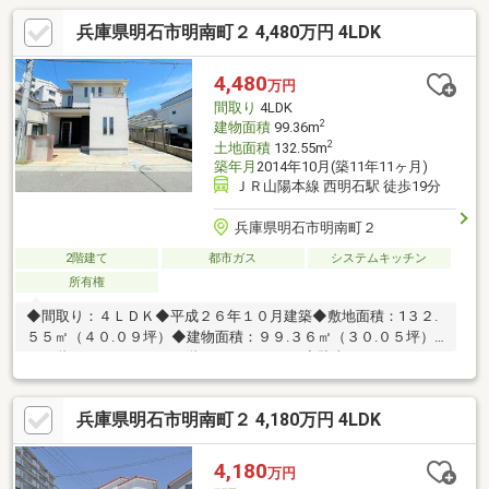
兵庫県明石市明南町２ 4,480万円 4LDK
4,480
万円
間取り
4LDK
2
建物面積
99.36m
2
土地面積
132.55m
築年月
2014年10月(築11年11ヶ月)
ＪＲ山陽本線 西明石駅 徒歩19分
兵庫県明石市明南町２
2階建て
都市ガス
システムキッチン
所有権
◆間取り：４ＬＤＫ◆平成２６年１０月建築◆敷地面積：1３２.
５５㎡（４０.０９坪）◆建物面積：９９.３６㎡（３０.０５坪）
（１階：５５.０６㎡、２階：４４.３０㎡）◆駐車スペースあり
（車種による）◆ご家族みんながゆったりくつろげる広々リビン
グ◆幅員約５．７ｍの公道に面しています。
兵庫県明石市明南町２ 4,180万円 4LDK
4,180
万円