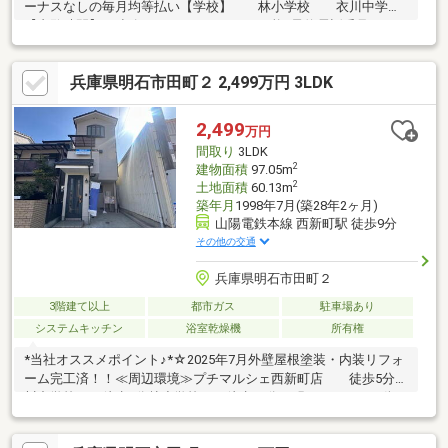
ーナスなしの毎月均等払い【学校】 林小学校 衣川中学校
【内覧時間】ご連絡頂きますといつでも可能♪予約電話番号0120-
337-279まで！（最短お電話15分後よりご見学可能です）●〇ボン
ドハウジングの6つのサービス〇●①多数の取引実績からなる価格
兵庫県明石市田町２ 2,499万円 3LDK
交渉力②住宅ローンの一括審査で最大優遇検索③追加リフォー
ムやデザインの相談④住替えをご検討のお客様の現宅、売却・買
取サービス⑤未掲載物件情報提供サービス⑥ご案内からお引き
2,499
万円
渡しまではもちろん！不動産のワンストップサービス
間取り
3LDK
2
建物面積
97.05m
2
土地面積
60.13m
築年月
1998年7月(築28年2ヶ月)
山陽電鉄本線 西新町駅 徒歩9分
その他の交通
兵庫県明石市田町２
3階建て以上
都市ガス
駐車場あり
システムキッチン
浴室乾燥機
所有権
*当社オススメポイント♪*☆2025年7月外壁屋根塗装・内装リフォ
ーム完工済！！≪周辺環境≫プチマルシェ西新町店 徒歩5分衣
川中学校 徒歩5分林小学校 徒歩12分～明石ってこんな街♪
～◇第二子以降は保育料が無償♪◇高校3年生まで医療費無償♪◇
市立小・中学校は全て学校給食♪◇中学校は給食費が無償♪◇JR・