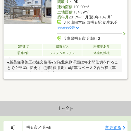
間取り
4LDK
2
建物面積
103.09m
2
土地面積
134.39m
築年月
2017年11月(築8年10ヶ月)
ＪＲ山陽本線 西明石駅 徒歩20分
その他の交通
兵庫県明石市明南町２
2階建て
都市ガス
駐車場あり
駐車2台
システムキッチン
浴室乾燥機
●勝美住宅施工の注文住宅●２階北東側洋室は将来間仕切を作るこ
とで２部屋に変更可（別途費用要）●駐車スペース２台分有（車
種による）●南西、北西角地
1～2
件
町
変更する
明石市／明南町