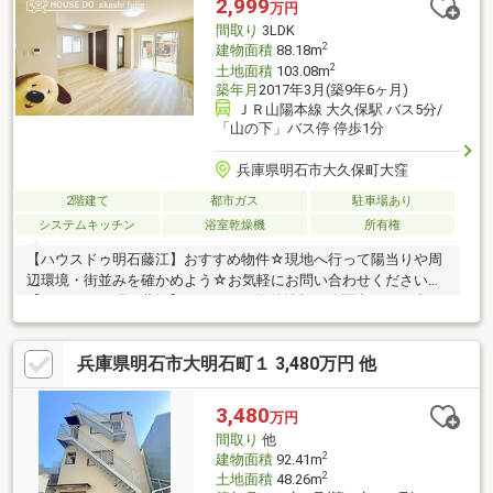
2,999
万円
島病院…638m(徒歩約8分)
間取り
3LDK
2
建物面積
88.18m
2
土地面積
103.08m
築年月
2017年3月(築9年6ヶ月)
ＪＲ山陽本線 大久保駅 バス5分/
「山の下」バス停 停歩1分
兵庫県明石市大久保町大窪
2階建て
都市ガス
駐車場あり
システムキッチン
浴室乾燥機
所有権
【ハウスドゥ明石藤江】おすすめ物件☆現地へ行って陽当りや周
辺環境・街並みを確かめよう☆お気軽にお問い合わせください
【ハウスドゥ明石藤江】はすべての物件情報を公開中どんな小さ
な事でもご相談ください全力でお手伝い・サポートさせていただ
きます！～お客様のより近くにある安心・便利・信頼されるお店
兵庫県明石市大明石町１ 3,480万円 他
づくりを展開中～
3,480
万円
間取り
他
2
建物面積
92.41m
2
土地面積
48.26m