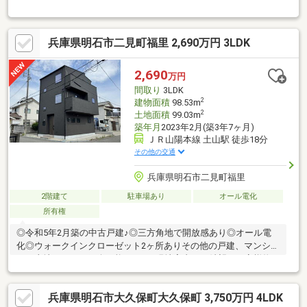
で快適な生活が待っています！敷地が500㎡を超えており、この
広さは特筆！家の裏には小さな菜園があり、自給自足の生活も！
兵庫県明石市二見町福里 2,690万円 3LDK
2,690
万円
間取り
3LDK
2
建物面積
98.53m
2
土地面積
99.03m
築年月
2023年2月(築3年7ヶ月)
ＪＲ山陽本線 土山駅 徒歩18分
その他の交通
兵庫県明石市二見町福里
2階建て
駐車場あり
オール電化
所有権
◎令和5年2月築の中古戸建♪◎三方角地で開放感あり◎オール電
化◎ウォークインクローゼット2ヶ所ありその他の戸建、マンショ
ン、土地など、ご紹介可能です。※現地案内をご希望のお客様物
件や周辺環境、その他不動産に関するお悩みお問合わせがありま
したらお気軽にご連絡ください。□さくら不動産販売 オネステ
兵庫県明石市大久保町大久保町 3,750万円 4LDK
ィ神戸□TEL：0120-930-667神戸市西区持子１丁目２１８番の１