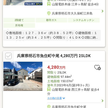
山陽電鉄本線 江井ヶ島駅 徒歩4分
兵庫県明石市大久保町江井島
2階建て
都市ガス
システムキッチン
所有権
◇敷地面積：１２７．３６㎡（約３８．５２坪）◇建物面積：１
１３．２５㎡（約３４．２５坪）◇間取り：４ＬＤＫ◇2階に納
戸あり◇駐車スペースあり（車種による）◇南面バルコニー、陽
当たり良好！◇浴室、追い焚き機能あり◇トイレ（温水洗浄便
座）◇室内大変丁寧に使用されております。
兵庫県明石市魚住町中尾 4,280万円 2SLDK
4,280
万円
間取り
2SLDK
2
建物面積
97.44m
2
土地面積
150.07m
築年月
2023年6月(築3年3ヶ月)
山陽電鉄本線 西江井ヶ島駅 徒歩4
分
その他の交通
兵庫県明石市魚住町中尾