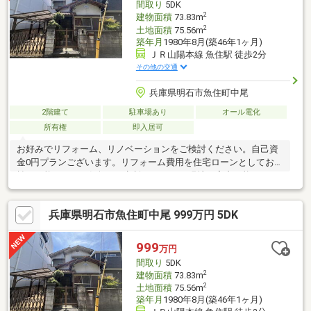
間取り
5DK
2
建物面積
73.83m
2
土地面積
75.56m
築年月
1980年8月(築46年1ヶ月)
ＪＲ山陽本線 魚住駅 徒歩2分
その他の交通
兵庫県明石市魚住町中尾
2階建て
駐車場あり
オール電化
所有権
即入居可
お好みでリフォーム、リノベーションをご検討ください。自己資
金0円プランございます。リフォーム費用を住宅ローンとしてお支
払い可能です。お気軽にご相談ください。現地ご案内可能です。
お問い合わせは 078-600-9946 までお気軽にお問合せください。
兵庫県明石市魚住町中尾 999万円 5DK
999
万円
間取り
5DK
2
建物面積
73.83m
2
土地面積
75.56m
築年月
1980年8月(築46年1ヶ月)