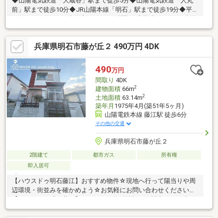
◆山陽電気鉄道「大蔵谷」駅まで徒歩5分◆山陽電気鉄道「人丸
前」駅まで徒歩10分◆JR山陽本線「明石」駅まで徒歩19分◆平成
28年（2016年）4月建築◆４LD・Kの間取り◆駐車スペース2台分
あり◆土地面積95.42㎡の整形地
兵庫県明石市藤が丘２ 490万円 4DK
490
万円
間取り
4DK
2
建物面積
66m
2
土地面積
63.14m
築年月
1975年4月(築51年5ヶ月)
山陽電鉄本線 藤江駅 徒歩6分
その他の交通
兵庫県明石市藤が丘２
2階建て
都市ガス
所有権
即入居可
【ハウスドゥ明石藤江】おすすめ物件☆現地へ行って陽当りや周
辺環境・街並みを確かめよう☆お気軽にお問い合わせください
【ハウスドゥ明石藤江】はすべての物件情報を公開中どんな小さ
な事でもご相談ください全力でお手伝い・サポートさせていただ
きます！～お客様のより近くにある安心・便利・信頼されるお店