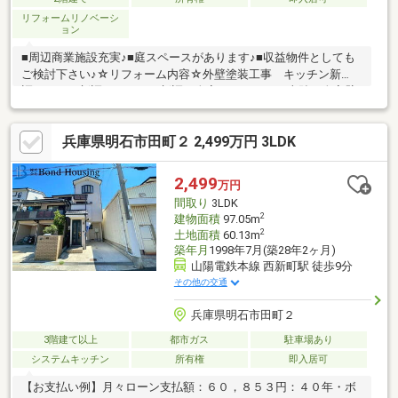
リフォームリノベーシ
ョン
■周辺商業施設充実♪■庭スペースがあります♪■収益物件としても
ご検討下さい♪☆リフォーム内容☆外壁塗装工事 キッチン新
調 トイレ新調 シャワー新調 全室フロアタイル上貼 全室壁
塗装 建具一部新調給湯器交換 インターホン交換 洗い工事一
式等▼商業施設・ヤマダストアー朝霧店 徒歩約9分・セブンイレ
兵庫県明石市田町２ 2,499万円 3LDK
ブン明石朝霧店 徒歩約8分・キリン堂朝霧南店 徒歩約7分・明
石朝霧郵便局 徒歩約6分▼学校・朝霧小学校 ・朝霧中学校
2,499
万円
間取り
3LDK
2
建物面積
97.05m
2
土地面積
60.13m
築年月
1998年7月(築28年2ヶ月)
山陽電鉄本線 西新町駅 徒歩9分
その他の交通
兵庫県明石市田町２
3階建て以上
都市ガス
駐車場あり
システムキッチン
所有権
即入居可
【お支払い例】月々ローン支払額：６０，８５３円：４０年・ボ