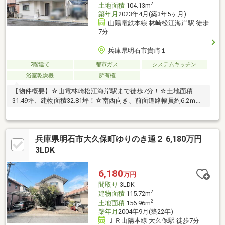
2
土地面積
104.13m
築年月
2023年4月(築3年5ヶ月)
山陽電鉄本線 林崎松江海岸駅 徒歩
7分
兵庫県明石市貴崎１
2階建て
都市ガス
システムキッチン
浴室乾燥機
所有権
【物件概要】☆山電林崎松江海岸駅まで徒歩7分！☆土地面積
31.49坪、建物面積32.81坪！☆南西向き、前面道路幅員約6.2ｍ！
☆日当たり良好！☆間取り3SLDK！☆太陽光発電システム有！☆
玄関には便利な土間収納！☆カーポート有！（車種による）☆全
居室収納かつウォークインクローゼットもあるため、収納量が豊
兵庫県明石市大久保町ゆりのき通２ 6,180万円
富です！
3LDK
6,180
万円
間取り
3LDK
2
建物面積
115.72m
2
土地面積
156.96m
築年月
2004年9月(築22年)
ＪＲ山陽本線 大久保駅 徒歩7分