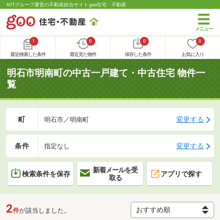
NTTグループ運営の不動産総合サイト goo住宅・不動産
1
0
0
0
最近検索した条件
最近見た物件
保存した条件
お気に入り
明石市明南町の中古一戸建て・中古住宅 物件一
覧
町
変更する
明石市／明南町
条件
変更する
指定なし
新着メールを受
検索条件を保存
アプリで探す
取る
2
件
が該当しました。