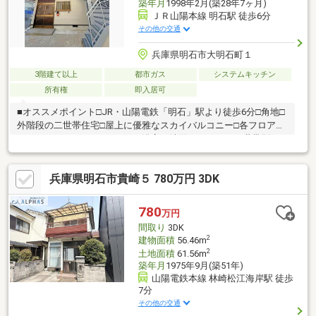
築年月
1998年2月(築28年7ヶ月)
ＪＲ山陽本線 明石駅 徒歩6分
その他の交通
兵庫県明石市大明石町１
3階建て以上
都市ガス
システムキッチン
所有権
即入居可
■オススメポイント□JR・山陽電鉄「明石」駅より徒歩6分□角地□
外階段の二世帯住宅□屋上に優雅なスカイバルコニー□各フロアに
トイレございます□キッチン、浴室、洗面、トイレも二世帯別で
ご利用頂けます□鉄骨造の3階建
兵庫県明石市貴崎５ 780万円 3DK
780
万円
間取り
3DK
2
建物面積
56.46m
2
土地面積
61.56m
築年月
1975年9月(築51年)
山陽電鉄本線 林崎松江海岸駅 徒歩
7分
その他の交通