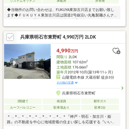
システムキッチン
床暖房
所有権
◆当物件のお問い合わせは、FUKUYA東加古川店までお願い致し
ます◆ＦＵＫＵＹＡ東加古川店は国道2号線沿い丸亀製麺さんナ
ナメ向かい。お電話、メールご来店随時受付中です。お気軽にご
来店お待ちしております。●床暖房付き（1F全体）●S=納戸【物件
の特徴】■2沿線利用可で通勤通学に便利！■「太陽光発電」で快
兵庫県明石市東野町 4,990万円 2LDK
適＆エコな暮らしを始めよう■空気もクリーンでご家族に優しい
床暖房付（1階全体）■便利な全居室収納スペース付■空室につ
き、ゆっくりご内覧いただけます。■お問い合わせはFUKUYA東加
4,990
万円
古川店まで。■お気軽にお問い合わせください。
間取り
2LDK
2
建物面積
107.62m
2
土地面積
176.66m
築年月
2012年10月(築13年11ヶ月)
山陽電鉄本線 大蔵谷駅 徒歩3分
その他の交通
兵庫県明石市東野町
2階建て
南道路
都市ガス
ルーフバルコニー
駐車場あり
駐車2台
＊ … * … ＊ … * …＊ … * … ＊ … * … ＊『神戸・明石・加古川・姫
路』の不動産を中心に地域密着の住まい探しを応援する『いい不
動産プラザ』＊ … * … ＊ … * …＊ … * … ＊ … * … ＊☆お勧めポイン