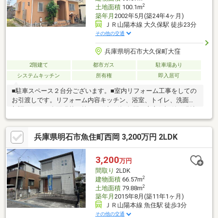
2
土地面積
100.1m
築年月
2002年5月(築24年4ヶ月)
ＪＲ山陽本線 大久保駅 徒歩23分
その他の交通
兵庫県明石市大久保町大窪
2階建て
都市ガス
駐車場あり
システムキッチン
所有権
即入居可
■駐車スペース２台分ございます。■室内リフォーム工事をしての
お引渡しです。リフォーム内容キッチン、浴室、トイレ、洗面所
新調、クロス全面張替 等■お引渡し後2年間の安心保証付き現地
ご案内はいつでも対応いたします。お問い合わせは 078-600-
9946 までお気軽にお問合せください。
兵庫県明石市魚住町西岡 3,200万円 2LDK
3,200
万円
間取り
2LDK
2
建物面積
66.57m
2
土地面積
79.88m
築年月
2015年8月(築11年1ヶ月)
ＪＲ山陽本線 魚住駅 徒歩3分
その他の交通