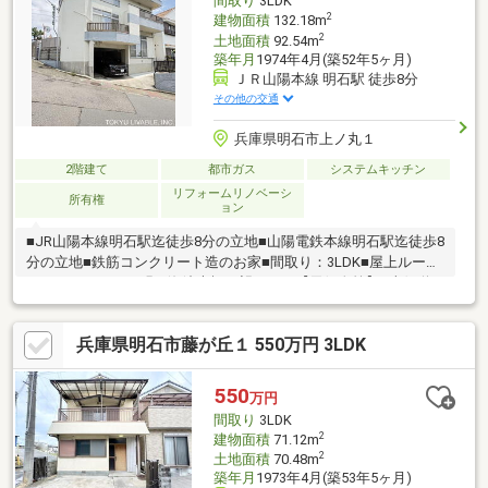
間取り
3LDK
スの一つです。
2
建物面積
132.18m
2
土地面積
92.54m
築年月
1974年4月(築52年5ヶ月)
ＪＲ山陽本線 明石駅 徒歩8分
その他の交通
兵庫県明石市上ノ丸１
2階建て
都市ガス
システムキッチン
リフォームリノベーシ
所有権
ョン
■JR山陽本線明石駅迄徒歩8分の立地■山陽電鉄本線明石駅迄徒歩8
分の立地■鉄筋コンクリート造のお家■間取り：3LDK■屋上ルーフ
バルコニーからは明石海峡大橋が望めます【天候次第】■南側道
路公道幅員約6.7m～7m■室内リフォーム歴有 H30年11月 シス
テムキッチン交換、洗面所交換、ユニットバス交換、トイレ2か所
兵庫県明石市藤が丘１ 550万円 3LDK
交換、天井壁クロス貼替え、階段カーペット仕上げ、建具交換、
玄関扉交換（電子キー対応）、TVモニターホン交換、宅配ボック
ス設置等■カースペース有 高さ約2m・幅約3m・奥行約4.5ｍ
550
万円
間取り
3LDK
2
建物面積
71.12m
2
土地面積
70.48m
築年月
1973年4月(築53年5ヶ月)