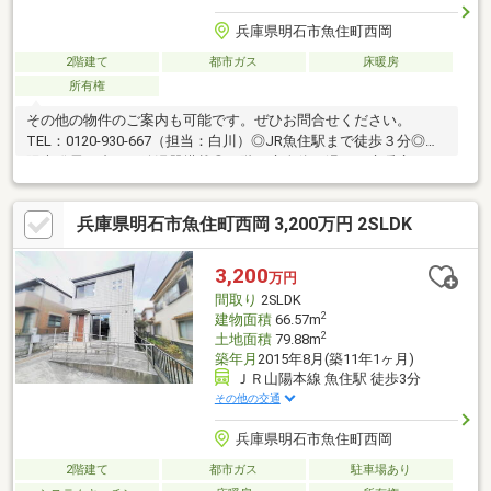
兵庫県明石市魚住町西岡
2階建て
都市ガス
床暖房
所有権
その他の物件のご案内も可能です。ぜひお問合せください。
TEL：0120-930-667（担当：白川）◎JR魚住駅まで徒歩３分◎太
陽光発電・省エネ給湯器塔載◎１階の床全体を温める床暖房シス
テム◎駐車スペース有（車種による）■住宅ローンについてのご
提案■弊社は【お客様から住宅ローンあっせん手数料を頂いてお
兵庫県明石市魚住町西岡 3,200万円 2SLDK
りません！！】フルローンをご希望の方、勤続年数の短い方、自
営業の方、外国籍の方、また現在の他の借入れが気になる方、ど
んなお悩みもご相談下さい。提携銀行がたくさんございます。無
3,200
万円
理のない資金計画をご提案させていただきますので、お気軽にご
間取り
2SLDK
相談ください。
2
建物面積
66.57m
2
土地面積
79.88m
築年月
2015年8月(築11年1ヶ月)
ＪＲ山陽本線 魚住駅 徒歩3分
その他の交通
兵庫県明石市魚住町西岡
2階建て
都市ガス
駐車場あり