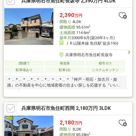
兵庫県明石市魚住町長坂寺 2,390万円 4LDK
る価格交渉力②住宅ローンの一括審査で最大優遇検索③追加リ
フォームやデザインの相談④住替えをご検討のお客様の現宅、売
却・買取サービス⑤未掲載物件情報提供サービス⑥ご案内から
2,390
万円
お引き渡しまではもちろん！不動産のワンストップサービス
間取り
4LDK
2
建物面積
95.61m
2
土地面積
114.6m
築年月
2000年6月(築26年3ヶ月)
ＪＲ山陽本線 魚住駅 徒歩19分
兵庫県明石市魚住町長坂寺
2階建て
南道路
都市ガス
駐車場あり
駐車2台
システムキッチン
＊ … * … ＊ … * …＊ … * … ＊ … * … ＊『神戸・明石・加古川・姫
路』の不動産を中心に地域密着の住まい探しを応援する『いい不
動産プラザ』＊ … * … ＊ … * …＊ … * … ＊ … * … ＊☆お勧めポイン
ト☆●JR山陽本線「魚住」駅徒歩19分●お好みに合わせて使い分
けが可能な和室2部屋・洋室2部屋●全居室2面採光×6帖以上の快適
兵庫県明石市魚住町西岡 2,180万円 3LDK
な住空間●LDKは和室との一体利用で約21帖の大空間●カースペー
ス2台分(車種による)●2025年1月リフォーム履歴・カーポート/バ
ルコニー屋根補修●周辺環境・魚住小学校 徒歩4分・マルアイ魚
2,180
万円
住店 徒歩12分
間取り
3LDK
2
建物面積
85.28m