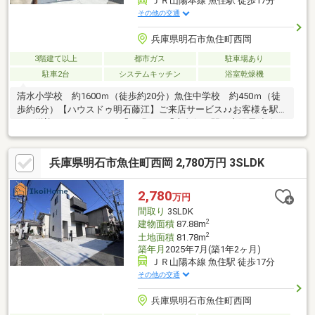
ＪＲ山陽本線 魚住駅 徒歩17分
その他の交通
兵庫県明石市魚住町西岡
3階建て以上
都市ガス
駐車場あり
駐車2台
システムキッチン
浴室乾燥機
清水小学校 約1600ｍ（徒歩約20分）魚住中学校 約450ｍ（徒
歩約6分）【ハウスドゥ明石藤江】ご来店サービス♪♪お客様を駅
まで送迎いたします！JR「西明石」「大久保」駅 山陽電鉄線も
ご相談ください♪♪ご来店のお客様へウェルカムドリンクのご提供
♪ゆっくりと店内でご相談ください♪どんな小さな事でもご相談く
兵庫県明石市魚住町西岡 2,780万円 3SLDK
ださい！エージェントが全力でお手伝い・サポートさせていただ
きます!
2,780
万円
間取り
3SLDK
2
建物面積
87.88m
2
土地面積
81.78m
築年月
2025年7月(築1年2ヶ月)
ＪＲ山陽本線 魚住駅 徒歩17分
その他の交通
兵庫県明石市魚住町西岡