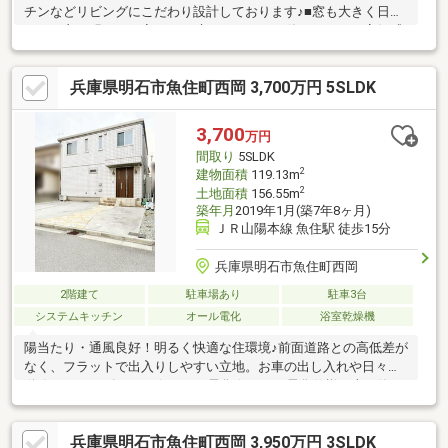
チンなどリビングにこだわり設計しております♪■窓も大きく日当
たりの良い明るいお家です♪■床にはタイルを使っており、高級感
ある使用です♪■広々とした収納豊富な玄関に、水回りの同線もこ
だわり設計されております♪
兵庫県明石市魚住町西岡 3,700万円 5SLDK
3,700
万円
間取り
5SLDK
2
建物面積
119.13m
2
土地面積
156.55m
築年月
2019年1月(築7年8ヶ月)
ＪＲ山陽本線 魚住駅 徒歩15分
兵庫県明石市魚住町西岡
2階建て
駐車場あり
駐車3台
システムキッチン
オール電化
浴室乾燥機
陽当たり・通風良好！明るく快適な住環境♪前面道路との高低差が
なく、フラットで出入りしやすい立地。お車の出し入れや日々の
動線もスムーズです。☆オール電化☆オール電化仕様で火を使わ
ない安心の住まい。光熱費の管理がしやすく、快適でクリーンな
暮らしを実現します。また、太陽光発電システムと蓄電設備を備
兵庫県明石市魚住町西岡 3,950万円 3SLDK
えた、環境にも家計にもやさしい物件です。日中に発電した電力