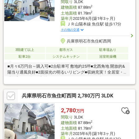
間取り
3LDK
2
建物面積
87.88m
2
土地面積
81.78m
築年月
2025年6月(築1年3ヶ月)
ＪＲ山陽本線 魚住駅 徒歩17分
その他の交通
兵庫県明石市魚住町西岡
3階建て以上
都市ガス
駐車場あり
駐車2台
システムキッチン
浴室乾燥機
■月々6万円台～購入可■2台駐車可 敷地約25坪■北西角地 開放的&
陽当り通風良好■2面採光の明るいリビング■収納充実！全居室・
洗面室・リビング収納、ウォークインCL、シューズインCL、パン
トリー■浴室乾燥機付！雨の日や花粉の季節に◎■外からの視線が
気になりにくい2階リビング設計■生活動線良好！お手洗い×2ヶ所
兵庫県明石市魚住町西岡 2,780万円 3LDK
■風通しの良い2・3階ダブルバルコニー■モニタ付インターホン有
でセキュリティ安心■前道幅約7mで駐車しやすい■全室洋室でお
掃除かんたん♪■小・中学校が徒歩10分圏内お家探しは、『物件掲
2,780
万円
載数No.1』のトラストホームにお任せください！ 0120-39-7710
間取り
3LDK
2
建物面積
87.88m
2
土地面積
81.78m
築年月
2025年6月(築1年3ヶ月)