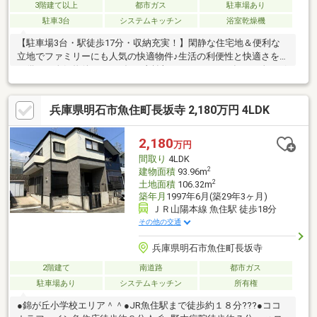
3階建て以上
都市ガス
駐車場あり
駐車3台
システムキッチン
浴室乾燥機
【駐車場3台・駅徒歩17分・収納充実！】閑静な住宅地＆便利な
立地でファミリーにも人気の快適物件♪生活の利便性と快適さを兼
ね備えた人気物件です。■毎月支払額：50438円：50年・頭金・ボ
ーナスなし毎月均等【365日内覧OK！】見学予約は赤いボタンか
ら簡単＆無料♪当日・翌日の希望もお気軽に！お電話でも予約
兵庫県明石市魚住町長坂寺 2,180万円 4LDK
OK→078-939-9777＼他社見積もご相談歓迎！／購入時の諸費用も
納得のご提案。住宅の構造・性能も丁寧にご説明します！国交省
認定の住宅診断が無料で安心！ Google口コミ必見 「丁寧」「親
2,180
万円
切」「対応が早い」など高評価多数！信頼の接客で安心の住まい
間取り
4LDK
探しを。
2
建物面積
93.96m
2
土地面積
106.32m
築年月
1997年6月(築29年3ヶ月)
ＪＲ山陽本線 魚住駅 徒歩18分
その他の交通
兵庫県明石市魚住町長坂寺
2階建て
南道路
都市ガス
駐車場あり
システムキッチン
所有権
●錦が丘小学校エリア＾＾●JR魚住駅まで徒歩約１８分???●ココ