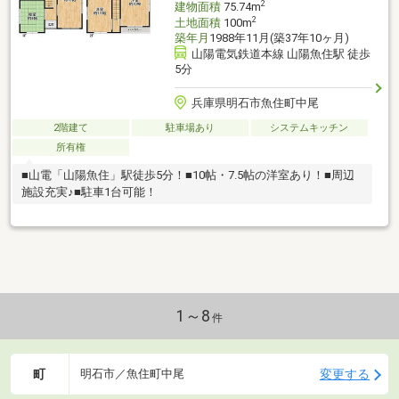
2
建物面積
75.74m
2
土地面積
100m
築年月
1988年11月(築37年10ヶ月)
山陽電気鉄道本線 山陽魚住駅 徒歩
5分
兵庫県明石市魚住町中尾
2階建て
駐車場あり
システムキッチン
所有権
■山電「山陽魚住」駅徒歩5分！■10帖・7.5帖の洋室あり！■周辺
施設充実♪■駐車1台可能！
1～8
件
町
変更する
明石市／魚住町中尾