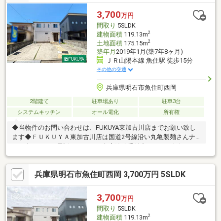
も標準搭載。大容量WICやインナーバルコニーなど、暮らしやす
さに配慮された一邸です。
3,700
万円
間取り
5SLDK
2
建物面積
119.13m
2
土地面積
175.15m
築年月
2019年1月(築7年8ヶ月)
ＪＲ山陽本線 魚住駅 徒歩15分
その他の交通
兵庫県明石市魚住町西岡
2階建て
駐車場あり
駐車3台
システムキッチン
オール電化
所有権
◆当物件のお問い合わせは、FUKUYA東加古川店までお願い致し
ます◆ＦＵＫＵＹＡ東加古川店は国道2号線沿い丸亀製麺さんナ
ナメ向かい。お電話、メールご来店随時受付中です。お気軽にご
来店お待ちしております。●セキスイハイム施工●売主の契約不適
合責任免責●S=納戸●現況有姿
兵庫県明石市魚住町西岡 3,700万円 5SLDK
3,700
万円
間取り
5SLDK
2
建物面積
119.13m