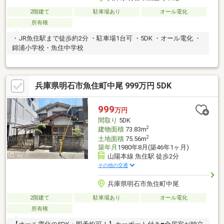
2階建て
駐車場あり
オール電化
所有権
・JR魚住駅まで徒歩約2分 ・駐車場1台可 ・5DK ・オール電化 ・
錦浦小学校・魚住中学校
兵庫県明石市魚住町中尾 999万円 5DK
999
万円
間取り
5DK
2
建物面積
73.83m
2
土地面積
75.56m
築年月
1980年8月(築46年1ヶ月)
山陽本線 魚住駅 徒歩2分
その他の交通
兵庫県明石市魚住町中尾
2階建て
駐車場あり
オール電化
所有権