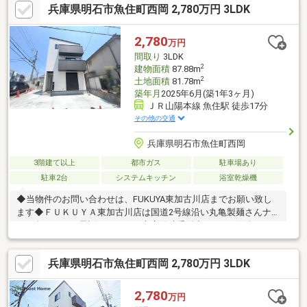
兵庫県明石市魚住町西岡 2,780万円 3LDK
2,780
万円
間取り
3LDK
2
建物面積
87.88m
2
土地面積
81.78m
築年月
2025年6月(築1年3ヶ月)
ＪＲ山陽本線 魚住駅 徒歩17分
その他の交通
兵庫県明石市魚住町西岡
3階建て以上
都市ガス
駐車場あり
駐車2台
システムキッチン
浴室乾燥機
◆当物件のお問い合わせは、FUKUYA東加古川店までお願い致し
ます◆ＦＵＫＵＹＡ東加古川店は国道2号線沿い丸亀製麺さんナ
ナメ向かい。お電話、メールご来店随時受付中です。お気軽にご
来店お待ちしております。●エアコン：4台、照明器具：7台付き●
写真中の家具・調度品は含まれません。
兵庫県明石市魚住町西岡 2,780万円 3LDK
2,780
万円