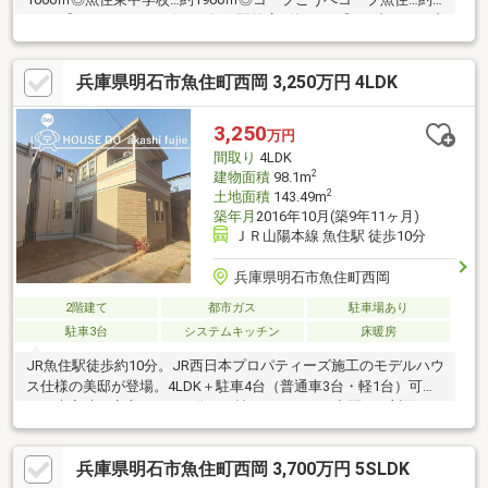
650ｍ◎デイリーヤマザキJR魚住駅前店…約550ｍ◎セブンイレブ
ン明石魚住駅前店…約600ｍ◎魚住モール…約650ｍ
兵庫県明石市魚住町西岡 3,250万円 4LDK
3,250
万円
間取り
4LDK
2
建物面積
98.1m
2
土地面積
143.49m
築年月
2016年10月(築9年11ヶ月)
ＪＲ山陽本線 魚住駅 徒歩10分
兵庫県明石市魚住町西岡
2階建て
都市ガス
駐車場あり
駐車3台
システムキッチン
床暖房
JR魚住駅徒歩約10分。JR西日本プロパティーズ施工のモデルハウ
ス仕様の美邸が登場。4LDK＋駐車4台（普通車3台・軽1台）可能
で、来客時も安心。LDKは約17.8帖のゆとりある空間に、対面カ
ウンターキッチンを採用。浴室乾燥機・ミストサウナ・24時間換
気システムなど設備も充実しています。断熱等級4・総合省エネ基
兵庫県明石市魚住町西岡 3,700万円 5SLDK
準適合住宅で快適な住環境。暮らしの安心を守る関電SOSの設備