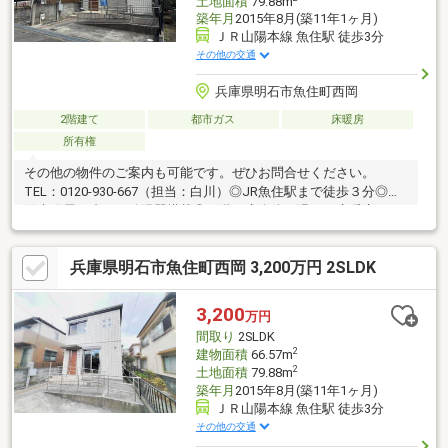
土地面積
79.88m
築年月
2015年8月(築11年1ヶ月)
ＪＲ山陽本線 魚住駅 徒歩3分
その他の交通
兵庫県明石市魚住町西岡
2階建て
都市ガス
床暖房
所有権
その他の物件のご案内も可能です。ぜひお問合せください。
TEL：0120-930-667（担当：白川）◎JR魚住駅まで徒歩３分◎太
陽光発電・省エネ給湯器塔載◎１階の床全体を温める床暖房シス
テム◎駐車スペース有（車種による）■住宅ローンについてのご
提案■弊社は【お客様から住宅ローンあっせん手数料を頂いてお
兵庫県明石市魚住町西岡 3,200万円 2SLDK
りません！！】フルローンをご希望の方、勤続年数の短い方、自
営業の方、外国籍の方、また現在の他の借入れが気になる方、ど
んなお悩みもご相談下さい。提携銀行がたくさんございます。無
3,200
万円
理のない資金計画をご提案させていただきますので、お気軽にご
間取り
2SLDK
相談ください。
2
建物面積
66.57m
2
土地面積
79.88m
築年月
2015年8月(築11年1ヶ月)
ＪＲ山陽本線 魚住駅 徒歩3分
その他の交通