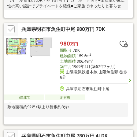
【オール電化の5DK・即予約可！】カーポート付き■全居室が独立
性の高い設計でプライベートを確保■ご家族でゆったりと暮らせ
る2階建ての住宅■各階に収納スペースを備えた機能的な住まい
兵庫県明石市魚住町中尾 980万円 7DK
980
万円
間取り
7DK
2
建物面積
159.5m
2
土地面積
306.49m
築年月
1969年2月(築57年7ヶ月)
山陽電気鉄道本線 山陽魚住駅 徒歩
8分
兵庫県明石市魚住町中尾
2階建て
所有権
敷地面積約92坪♪駅より徒歩約8分♪
兵庫県明石市魚住町中尾 780万円 4LDK