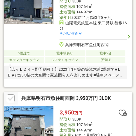
間取り
3LDK
2
建物面積
107.64m
2
土地面積
144.97m
築年月
2023年1月(築3年8ヶ月)
山陽電気鉄道本線 東二見駅 徒歩16
分
その他の交通
兵庫県明石市魚住町西岡
2階建て
駐車場あり
駐車2台
カウンターキッチン
システムキッチン
所有権
【広々ＬＤＫ＋即予約可！】2023年1月築の築浅木造2階建て■Ｌ
ＤＫは25.8帖の大空間で家族団らんを楽しめます■駐車スペースは
2台分を確保■収納便利なウォークインクローゼット付き
兵庫県明石市魚住町西岡 3,950万円 3LDK
3,950
万円
間取り
3LDK
2
建物面積
107.64m
2
土地面積
144.97m
築年月
2023年1月(築3年8ヶ月)