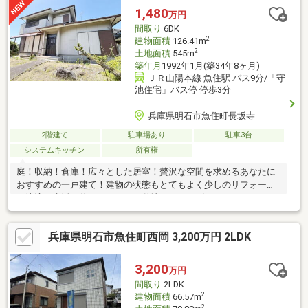
1,480
万円
間取り
6DK
2
建物面積
126.41m
2
土地面積
545m
築年月
1992年1月(築34年8ヶ月)
ＪＲ山陽本線 魚住駅 バス9分/「守
池住宅」バス停 停歩3分
兵庫県明石市魚住町長坂寺
2階建て
駐車場あり
駐車3台
システムキッチン
所有権
庭！収納！倉庫！広々とした居室！贅沢な空間を求めるあなたに
おすすめの一戸建て！建物の状態もとてもよく少しのリフォーム
で快適な生活が待っています！敷地が500㎡を超えており、この
広さは特筆！家の裏には小さな菜園があり、自給自足の生活も！
兵庫県明石市魚住町西岡 3,200万円 2LDK
3,200
万円
間取り
2LDK
2
建物面積
66.57m
2