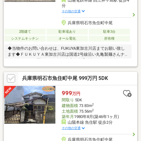
山陽電鉄本線 西江井ヶ島駅 徒歩4
分
その他の交通
兵庫県明石市魚住町中尾
2階建て
駐車場あり
駐車3台
システムキッチン
オール電化
所有権
◆当物件のお問い合わせは、FUKUYA東加古川店までお願い致し
ます◆ＦＵＫＵＹＡ東加古川店は国道2号線沿い丸亀製麺さんナ
ナメ向かい。お電話、メールご来店随時受付中です。お気軽にご
来店お待ちしております。●北西側道路は42条道路に該当してい
ません。●ヴェルハウジング施工●S=納戸●駐車台数は車種によ
兵庫県明石市魚住町中尾 999万円 5DK
る。●家具・調度品は含まれません。【物件の特徴】■山電西江井
ヶ島駅とJR魚住駅の2沿線利用可で各方面へのアクセスも良好■並
列3台駐車可能なゆとりのカースペース■火を使わないＩＨクッキ
999
万円
ングヒーターで空気もクリーン■環境にもママの手にも優しい食
間取り
5DK
器洗乾燥機付き
2
建物面積
73.83m
2
土地面積
75.56m
築年月
1980年8月(築46年1ヶ月)
山陽本線 魚住駅 徒歩2分
その他の交通
兵庫県明石市魚住町中尾