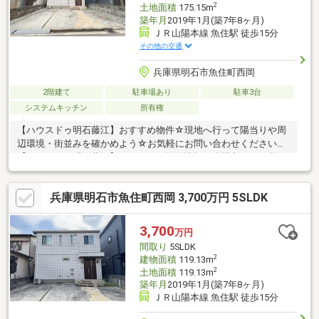
2
土地面積
175.15m
築年月
2019年1月(築7年8ヶ月)
ＪＲ山陽本線 魚住駅 徒歩15分
その他の交通
兵庫県明石市魚住町西岡
2階建て
駐車場あり
駐車3台
システムキッチン
所有権
【ハウスドゥ明石藤江】おすすめ物件☆現地へ行って陽当りや周
辺環境・街並みを確かめよう☆お気軽にお問い合わせください
【ハウスドゥ明石藤江】はすべての物件情報を公開中どんな小さ
な事でもご相談ください全力でお手伝い・サポートさせていただ
きます！～お客様のより近くにある安心・便利・信頼されるお店
兵庫県明石市魚住町西岡 3,700万円 5SLDK
づくりを展開中～
3,700
万円
間取り
5SLDK
2
建物面積
119.13m
2
土地面積
119.13m
築年月
2019年1月(築7年8ヶ月)
ＪＲ山陽本線 魚住駅 徒歩15分