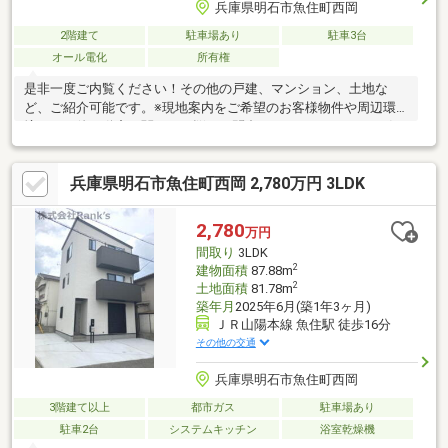
兵庫県明石市魚住町西岡
2階建て
駐車場あり
駐車3台
オール電化
所有権
是非一度ご内覧ください！その他の戸建、マンション、土地な
ど、ご紹介可能です。※現地案内をご希望のお客様物件や周辺環
境、その他不動産に関するお悩みお問合わせがありましたらお気
軽にご連絡ください。□さくら不動産販売 オネスティ神戸
□TEL：0120-930-667神戸市西区持子１丁目２１８番の１
兵庫県明石市魚住町西岡 2,780万円 3LDK
2,780
万円
間取り
3LDK
2
建物面積
87.88m
2
土地面積
81.78m
築年月
2025年6月(築1年3ヶ月)
ＪＲ山陽本線 魚住駅 徒歩16分
その他の交通
兵庫県明石市魚住町西岡
3階建て以上
都市ガス
駐車場あり
駐車2台
システムキッチン
浴室乾燥機