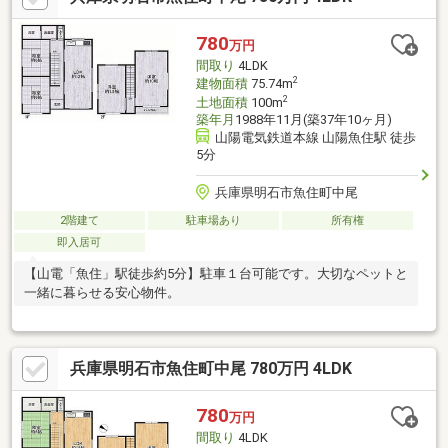
780
万円
間取り
4LDK
2
建物面積
75.74m
2
土地面積
100m
築年月
1988年11月(築37年10ヶ月)
山陽電気鉄道本線 山陽魚住駅 徒歩
5分
兵庫県明石市魚住町中尾
2階建て
駐車場あり
所有権
即入居可
【山電「魚住」駅徒歩約5分】駐車１台可能です。大切なペットと
一緒に暮らせる安心物件。
兵庫県明石市魚住町中尾 780万円 4LDK
780
万円
間取り
4LDK