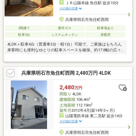
ＪＲ山陽本線 魚住駅 徒歩10分
その他の交通
兵庫県明石市魚住町西岡
2階建て
都市ガス
駐車場あり
駐車3台
システムキッチン
床暖房
4LDK＋駐車4台（普通車3台・軽1台）可能で、ご家族はもちろん
来客時にも便利なゆとりの駐車スペースを確保。約17.8帖の広々
LDKには、家族との会話が弾む対面カウンターキッチンを採用。
浴室乾燥機・ミストサウナ・24時間換気システムなど、毎日の暮
らしを快適にする充実設備を備えています。断熱等級4・総合省エ
兵庫県明石市魚住町西岡 2,480万円 4LDK
ネ基準適合住宅で、一年を通して快適な住環境を実現。さらに、
関電SOSを標準搭載し、防犯面にも配慮しています。大容量ウォ
ークインクローゼットやインナーバルコニーなど、収納力と使い
2,480
万円
勝手にもこだわった、モデルハウス仕様ならではの上質な一邸で
間取り
4LDK
す。
2
建物面積
106.4m
2
土地面積
112.19m
築年月
2012年4月(築14年5ヶ月)
山陽電鉄本線 東二見駅 徒歩14分
その他の交通
兵庫県明石市魚住町西岡