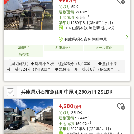
999
万円
間取り
5DK
2
建物面積
73.83m
2
土地面積
75.56m
築年月
1980年8月(築46年1ヶ月)
ＪＲ山陽本線 魚住駅 徒歩2分
兵庫県明石市魚住町中尾
2階建て
駐車場あり
オール電化
所有権
【周辺施設】◆錦浦小学校 徒歩23分（約1000ｍ）◆魚住中学
校 徒歩24分（約1800ｍ）◆魚住モール 徒歩8分（約600ｍ）◆
デイリーヤマザキ JR魚住駅前店 徒歩3分（約210ｍ）＼おウチ
探しはケイアイエポックメイキング（株）姫路店へお任せくださ
い！／☆幅広いご紹介♪気になる物件を一括でご紹介させて頂き
兵庫県明石市魚住町中尾 4,280万円 2SLDK
ます！☆住宅ローン相談無料対応！☆土日平日夜でもご対応可能
です！〇 ● 〇 30秒で来場予約 〇 ● 〇 「資料請求」はオ
レンジのボタン（無料）、「見学予約」は赤いボタン（無料）を
4,280
万円
クリック♪メールだけで内覧予約ができちゃいます！お気軽にお問
間取り
2SLDK
い合わせください♪
2
建物面積
97.44m
2
土地面積
150.07m
築年月
2023年6月(築3年3ヶ月)