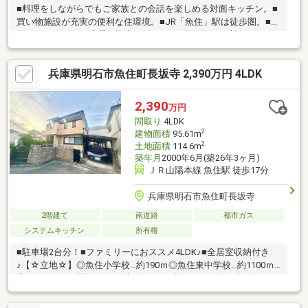
■料理をしながらでもご家族との会話を楽しめる対面キッチン。■
買い物施設が充実の便利な住環境。■JR「魚住」駅は徒歩圏。■2
面バルコニーでお洗濯も快適！■毎日のお買い物に便利なマルア
イ魚住店は徒歩14分（約1060ｍ）。当社スタッフと一緒に、お客
様の新生活に相応しいマイホームを探しましょう。住まい探しを
兵庫県明石市魚住町長坂寺 2,390万円 4LDK
全力でサポート致しますので、まずはお気軽にご連絡ください。
2,390
万円
間取り
4LDK
2
建物面積
95.61m
2
土地面積
114.6m
築年月
2000年6月(築26年3ヶ月)
ＪＲ山陽本線 魚住駅 徒歩17分
兵庫県明石市魚住町長坂寺
2階建て
南道路
都市ガス
システムキッチン
所有権
■駐車場2台分！■ファミリーにおススメ4LDK♪■全居室収納付き
♪【☆立地☆】◎魚住小学校…約190ｍ◎魚住東中学校…約1100ｍ
◎ミニストップ明石魚住町店…約800ｍ◎マルアイ魚住店…約850
ｍ◎コーナン魚住店…約900ｍ◎コープこうべコープ魚住…約1400
ｍ