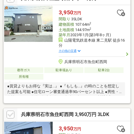
を有効活用でき、電気代の削減にも貢献します。災害時にも安心
感のある、これからの時代に嬉しい設備が整っています。室内は
3,950
万円
丁寧に使用されており、良好なコンディションが保たれていま
間取り
3SLDK
す。
2
建物面積
107.64m
2
土地面積
144.97m
築年月
2023年1月(築3年8ヶ月)
山陽電気鉄道本線 東二見駅 徒歩16
分
その他の交通
兵庫県明石市魚住町西岡
都市ガス
駐車場あり
駐車2台
所有権
●賃貸よりもお得な『実は...』 ●『もしも...』の時のことを想定し
た提案も可能 ●住宅ローン審査通過率90パーセント以上 ●男性・
女性スタッフ在籍 ●年中無休・ご都合に合わせてお時間対応可
兵庫県明石市魚住町西岡 3,950万円 3LDK
3,950
万円