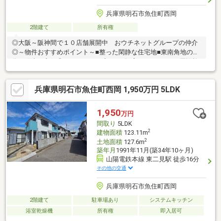
兵庫県明石市魚住町西岡
2階建て
所有権
◎大阪～阪神間で１０店舗展開中 おウチネットグループの仲介
◎～物件おすすめポイント～■整った閑静な住宅地■東南角地の
為、陽当り良好◎■リフォームプランご提案いたします♪～周辺施
設～魚住モールまで1422m 徒歩18分サンキ明石店まで1750m
徒歩22分マルアイ東二見店まで1401m 徒歩18分セブンイレブン
兵庫県明石市魚住町西岡 1,950万円 5LDK
明石二見町店まで757m 徒歩10分ファミリーマート明石東二見店
まで861m 徒歩11分ディスカウントドラッグコスモス東二見店ま
で1180m 徒歩15分キリン堂魚住店まで1354m 徒歩17分明石回
1,950
万円
生病院まで882m 徒歩12分
間取り
5LDK
2
建物面積
123.11m
2
土地面積
127.6m
築年月
1991年11月(築34年10ヶ月)
山陽電鉄本線 東二見駅 徒歩16分
その他の交通
兵庫県明石市魚住町西岡
2階建て
駐車場あり
システムキッチン
浴室乾燥機
所有権
即入居可