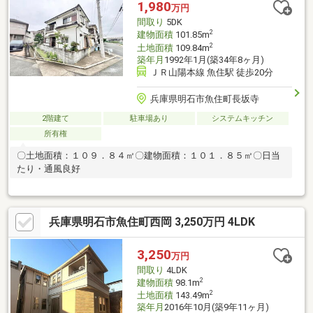
1,980
万円
間取り
5DK
2
建物面積
101.85m
2
土地面積
109.84m
築年月
1992年1月(築34年8ヶ月)
ＪＲ山陽本線 魚住駅 徒歩20分
兵庫県明石市魚住町長坂寺
2階建て
駐車場あり
システムキッチン
所有権
〇土地面積：１０９．８４㎡〇建物面積：１０１．８５㎡〇日当
たり・通風良好
兵庫県明石市魚住町西岡 3,250万円 4LDK
3,250
万円
間取り
4LDK
2
建物面積
98.1m
2
土地面積
143.49m
築年月
2016年10月(築9年11ヶ月)