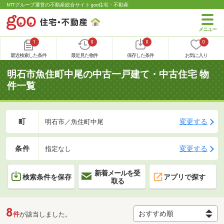
NTTグループ運営の不動産総合サイト goo住宅・不動産
1
0
0
0
最近検索した条件
最近見た物件
保存した条件
お気に入り
明石市魚住町中尾の中古一戸建て・中古住宅 物
件一覧
町
変更する
明石市／魚住町中尾
条件
変更する
指定なし
新着メールを受
検索条件を保存
アプリで探す
取る
8
件
が該当しました。