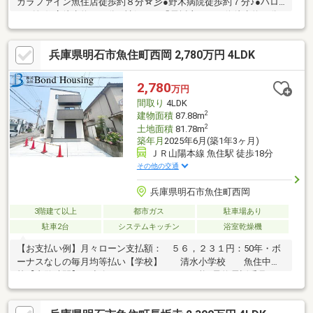
カラファイン魚住店徒歩約８分☆彡●野木病院徒歩約７分♪●ハロ
ーズ魚住店徒歩約１６分 ●神姫バス「長坂寺」バス停徒歩約２分
☆●リフォーム歴あり、給湯器2023年交換済、 リンナイマイク
ロバブルバス採用＾＾室内キレイに大変丁寧に使用されておりま
兵庫県明石市魚住町西岡 2,780万円 4LDK
す。ぜひぜひお気軽にお問合せください！
2,780
万円
間取り
4LDK
2
建物面積
87.88m
2
土地面積
81.78m
築年月
2025年6月(築1年3ヶ月)
ＪＲ山陽本線 魚住駅 徒歩18分
その他の交通
兵庫県明石市魚住町西岡
3階建て以上
都市ガス
駐車場あり
駐車2台
システムキッチン
浴室乾燥機
【お支払い例】月々ローン支払額： ５６，２３１円：50年・ボ
ーナスなしの毎月均等払い【学校】 清水小学校 魚住中学
校【内覧時間】ご連絡頂きますといつでも可能♪予約電話番号
0120-337-279まで！（最短お電話15分後よりご見学可能です）●
〇ボンドハウジングの6つのサービス〇●①多数の取引実績からな