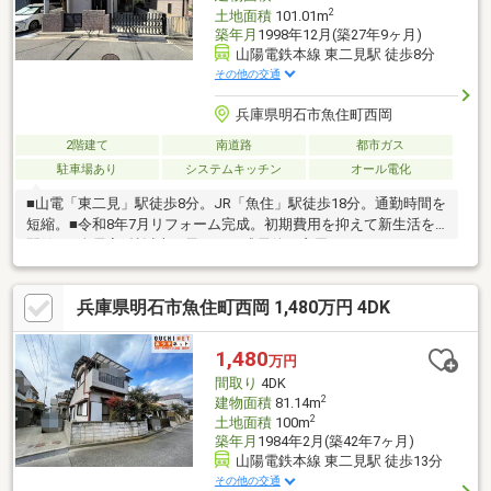
2
土地面積
101.01m
築年月
1998年12月(築27年9ヶ月)
山陽電鉄本線 東二見駅 徒歩8分
その他の交通
兵庫県明石市魚住町西岡
2階建て
南道路
都市ガス
駐車場あり
システムキッチン
オール電化
■山電「東二見」駅徒歩8分。JR「魚住」駅徒歩18分。通勤時間を
短縮。■令和8年7月リフォーム完成。初期費用を抑えて新生活を
開始。■全居室6帖以上。子どもの成長後も窮屈になりにくい
3LDK。■キッチン・洗面台・トイレを新調。水回りを気持ちよく
使える。■駐車1台■錦浦小学校・魚住中学校新築住宅の価格が高
兵庫県明石市魚住町西岡 1,480万円 4DK
騰する今、LocoHomeではリフォーム済み中古戸建という選択肢
もご提案しています。無理のない予算でマイホームを叶えたいと
いうご要望に応えた住まいです。LocoHouseのようなおしゃれな
1,480
万円
デザインを取り入れているのも、LocoHomeならではの魅力。ぜ
間取り
4DK
ひお気軽にお問い合わせください。
2
建物面積
81.14m
2
土地面積
100m
築年月
1984年2月(築42年7ヶ月)
山陽電鉄本線 東二見駅 徒歩13分
その他の交通