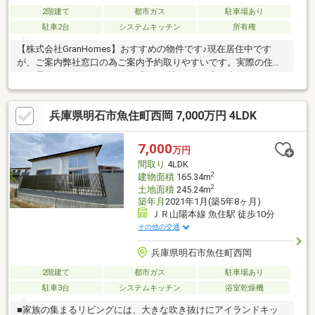
2階建て
都市ガス
駐車場あり
駐車2台
システムキッチン
所有権
【株式会社GranHomes】おすすめの物件です♪現在居住中です
が、ご案内弊社窓口の為ご案内予約取りやすいです。実際の住ん
でる雰囲気が分かるため使用感をご確認したい方、内覧いかがで
しょうか。
兵庫県明石市魚住町西岡 7,000万円 4LDK
7,000
万円
間取り
4LDK
2
建物面積
165.34m
2
土地面積
245.24m
築年月
2021年1月(築5年8ヶ月)
ＪＲ山陽本線 魚住駅 徒歩10分
その他の交通
兵庫県明石市魚住町西岡
2階建て
都市ガス
駐車場あり
駐車3台
システムキッチン
浴室乾燥機
■家族の集まるリビングには、大きな吹き抜けにアイランドキッ