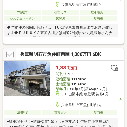
兵庫県明石市魚住町西岡
2階建て
都市ガス
駐車場あり
システムキッチン
床暖房
所有権
◆当物件のお問い合わせは、FUKUYA東加古川店までお願い致し
ます◆ＦＵＫＵＹＡ東加古川店は国道2号線沿い丸亀製麺さんナ
ナメ向かい。お電話、メールご来店随時受付中です。お気軽にご
来店お待ちしております。●床暖房付き（1F全体）●S=納戸【物件
の特徴】■2沿線利用可で通勤通学に便利！■「太陽光発電」で快
兵庫県明石市魚住町西岡 1,380万円 6DK
適＆エコな暮らしを始めよう■空気もクリーンでご家族に優しい
床暖房付（1階全体）■便利な全居室収納スペース付■空室につ
き、ゆっくりご内覧いただけます。■お問い合わせはFUKUYA東加
1,380
万円
古川店まで。■お気軽にお問い合わせください。
間取り
6DK
2
建物面積
111.98m
2
土地面積
119.68m
築年月
1981年3月(築45年6ヶ月)
ＪＲ山陽本線 魚住駅 徒歩8分
兵庫県明石市魚住町西岡
2階建て
都市ガス
所有権
■駐車場有り！■閑静な住宅街♪【☆立地☆】◎魚住小学校…約
1000ｍ◎魚住東中学校…約1900ｍ◎コープこうべコープ魚住…約