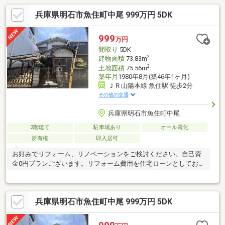
兵庫県明石市魚住町中尾 999万円 5DK
999
万円
間取り
5DK
2
建物面積
73.83m
2
土地面積
75.56m
築年月
1980年8月(築46年1ヶ月)
ＪＲ山陽本線 魚住駅 徒歩2分
その他の交通
兵庫県明石市魚住町中尾
2階建て
駐車場あり
オール電化
所有権
即入居可
お好みでリフォーム、リノベーションをご検討ください。自己資
金0円プランございます。リフォーム費用を住宅ローンとしてお支
払い可能です。お気軽にご相談ください。現地ご案内可能です。
お問い合わせは 078-600-9946 までお気軽にお問合せください。
兵庫県明石市魚住町中尾 999万円 5DK