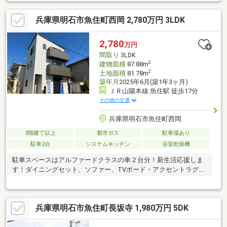
兵庫県明石市魚住町西岡 2,780万円 3LDK
2,780
万円
間取り
3LDK
2
建物面積
87.88m
2
土地面積
81.78m
築年月
2025年6月(築1年3ヶ月)
ＪＲ山陽本線 魚住駅 徒歩17分
その他の交通
兵庫県明石市魚住町西岡
3階建て以上
都市ガス
駐車場あり
駐車2台
システムキッチン
浴室乾燥機
駐車スペースはアルファードクラスの車２台分！新生活応援しま
す！ダイニングセット、ソファー、TVボード・アクセントラグ・
カーテン付。
兵庫県明石市魚住町長坂寺 1,980万円 5DK