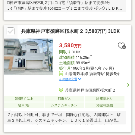
□神戸市須磨区桜木町2丁目□山電「須磨寺」駅まで徒歩5分
JR「須磨」駅まで徒歩16分□コープミニまで徒歩7分♪◇3ＬＤＫ
＋ロフト付き◇全室2面採光で日当り良好です◇全室収納あり＋
ＷＣＬ付◇シャッター付きガレージあり（2台以上駐車可）コー
プミニ…徒歩7分（約450ｍ）ジョイエール…徒歩10分（約700ｍ）
兵庫県神戸市須磨区桜木町２ 3,580万円 3LDK
北須磨小学校…徒歩7分（約500ｍ）高倉中学校…徒歩21分（約
1700ｍ）
3,580
万円
間取り
3LDK
2
建物面積
116.28m
2
土地面積
88.69m
築年月
1986年2月(築40年7ヶ月)
山陽電鉄本線 須磨寺駅 徒歩5分
その他の交通
兵庫県神戸市須磨区桜木町２
3階建て以上
都市ガス
駐車場あり
駐車3台
システムキッチン
浴室乾燥機
２沿線以上利用可、駅まで平坦、閑静な住宅地、３階建以上、駐
車３台以上可、システムキッチン、ＬＤＫ１８畳以上、山が見え
る、スーパー 徒歩10分以内、南向き、浴室乾燥機、陽当り良好、
全居室収納、整形地、シャワー付洗面化粧台、対面式キッチン、