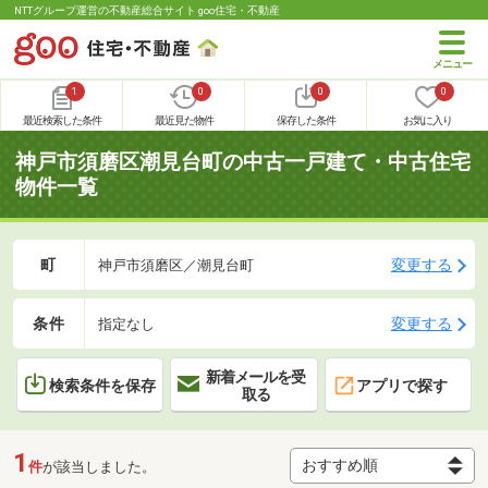
NTTグループ運営の不動産総合サイト goo住宅・不動産
1
0
0
0
最近検索した条件
最近見た物件
保存した条件
お気に入り
神戸市須磨区潮見台町の中古一戸建て・中古住宅
物件一覧
町
変更する
神戸市須磨区／潮見台町
条件
変更する
指定なし
新着メールを受
検索条件を保存
アプリで探す
取る
1
件
が該当しました。