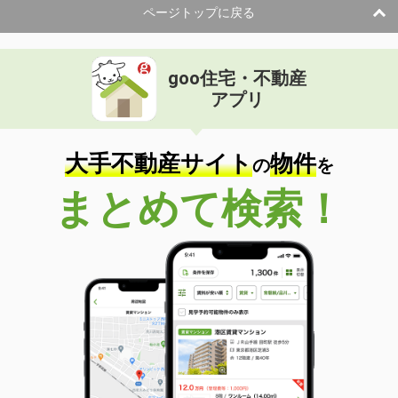
ページトップに戻る
goo住宅・不動産
アプリ
大手不動産サイト
物件
の
を
まとめて検索！