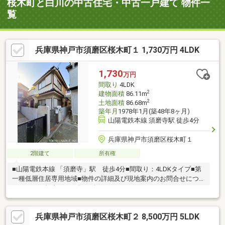
桜木町と白川の中古住宅・中古一戸建て 物件一
覧
兵庫県神戸市須磨区桜木町１ 1,730万円 4LDK
1,730
万円
間取り
4LDK
2
建物面積
86.11m
2
土地面積
86.68m
築年月
1978年1月(築48年8ヶ月)
山陽電鉄本線 須磨寺駅 徒歩4分
兵庫県神戸市須磨区桜木町１
2階建て
所有権
■山陽電鉄本線 「須磨寺」駅 徒歩4分■間取り：4LDKタイプ■第
一種低層住居専用地域■物件の詳細及び現地案内のお問合せにつ
きましては担当までお願い致します。（フリーコール：0120-109-
168）
兵庫県神戸市須磨区桜木町２ 8,500万円 5LDK