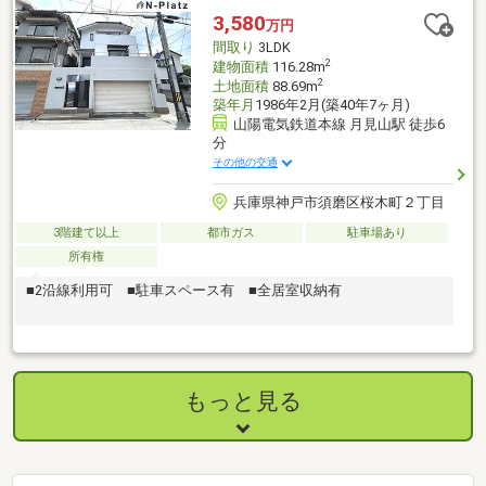
3,580
万円
間取り
3LDK
2
建物面積
116.28m
2
土地面積
88.69m
築年月
1986年2月(築40年7ヶ月)
山陽電気鉄道本線 月見山駅 徒歩6
分
その他の交通
兵庫県神戸市須磨区桜木町２丁目
3階建て以上
都市ガス
駐車場あり
所有権
■2沿線利用可 ■駐車スペース有 ■全居室収納有
もっと見る