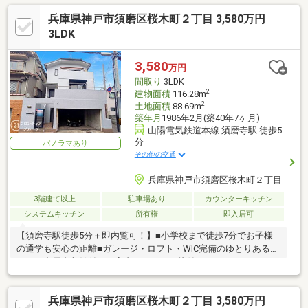
トイレ２ヶ所、温水洗浄便座、浴室に窓、ＴＶモニタ付インター
兵庫県神戸市須磨区桜木町２丁目 3,580万円
ホン、通風良好、全居室フローリング、シャッター車庫、ウォー
クインクローゼット、都市ガス、小学校 徒歩10分以内、食器洗乾
3LDK
燥機、整備された歩道
3,580
万円
間取り
3LDK
2
建物面積
116.28m
2
土地面積
88.69m
築年月
1986年2月(築40年7ヶ月)
山陽電気鉄道本線 須磨寺駅 徒歩5
分
パノラマあり
その他の交通
兵庫県神戸市須磨区桜木町２丁目
3階建て以上
駐車場あり
カウンターキッチン
システムキッチン
所有権
即入居可
【須磨寺駅徒歩5分＋即内覧可！】■小学校まで徒歩7分でお子様
の通学も安心の距離■ガレージ・ロフト・WIC完備のゆとりある
3LDK■全居室収納付きで室内もスッキリ片付きます
兵庫県神戸市須磨区桜木町２丁目 3,580万円