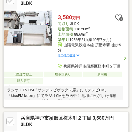
3LDK
3,580
万円
間取り
3LDK
2
建物面積
116.28m
2
土地面積
88.69m
築年月
1986年2月(築40年7ヶ月)
山陽電気鉄道本線 須磨寺駅 徒歩5
分
その他の交通
兵庫県神戸市須磨区桜木町２丁目
3階建て以上
駐車場あり
所有権
即入居可
ラジオ・TV CM「サンテレビボックス席」にてテレビCM、
「kissFM kobe」にてラジオCMを放送中！ 地域に根ざした情報力
とスピード感のある対応で、理想の住まい探しをサポート致しま
す♪
兵庫県神戸市須磨区桜木町２丁目 3,580万円
3LDK