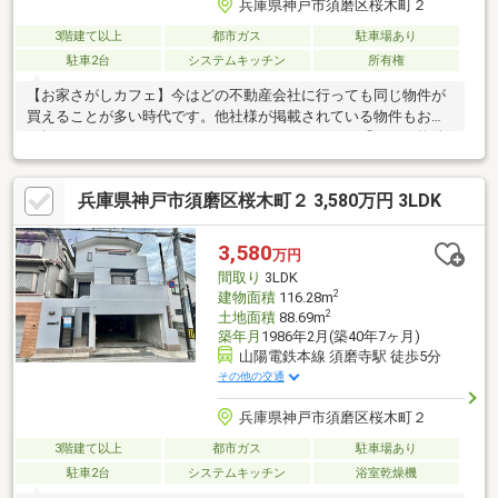
兵庫県神戸市須磨区桜木町２
3階建て以上
都市ガス
駐車場あり
駐車2台
システムキッチン
所有権
【お家さがしカフェ】今はどの不動産会社に行っても同じ物件が
買えることが多い時代です。他社様が掲載されている物件もお取
り扱いできるケースがほとんどです。だからこそ、「どんな物件
に出会うか」も大切ですが、「どんな人と探すか」が大切だと私
達は考えています。物件の見学だけでは見えない本当に正しい知
兵庫県神戸市須磨区桜木町２ 3,580万円 3LDK
識や、プロだからわかる納得いくお家の探し方等を無料講座や相
談会でお話しています。皆さん最初はわからないところからお家
探しをスタートされます。小さなことでも結構です。私達になん
3,580
万円
でも相談してください！自分の家族の家を探すようにお手伝いい
間取り
3LDK
たします。一緒に楽しくお家を探しましょう！詳細は【HP】へ
2
建物面積
116.28m
2
土地面積
88.69m
築年月
1986年2月(築40年7ヶ月)
山陽電鉄本線 須磨寺駅 徒歩5分
その他の交通
兵庫県神戸市須磨区桜木町２
3階建て以上
都市ガス
駐車場あり
駐車2台
システムキッチン
浴室乾燥機