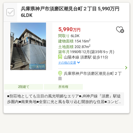
兵庫県神戸市須磨区潮見台町２丁目 5,990万円
6LDK
5,990
万円
間取り
6LDK
2
建物面積
154.16m
2
土地面積
202.87m
築年月
1990年12月(築35年9ヶ月)
山陽本線 須磨駅 徒歩11分
その他の交通
兵庫県神戸市須磨区潮見台町２丁
目
2階建て
所有権
■別荘地としても注目の風光明媚なエリア■JR神戸線『須磨』駅徒
歩圏内■南東角地■全室に光と風を取り込む開放的な住居■コンビ
ニやスーパーなど近く毎日のお買い物も安心です