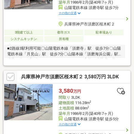
築年月
1986年2月(築40年7ヶ月)
山陽電鉄本線 須磨寺駅 徒歩7分
その他の交通
兵庫県神戸市須磨区桜木町２
3階建て以上
都市ガス
駐車場あり
システムキッチン
所有権
■2路線3駅利用可能〇山陽電鉄本線「須磨寺」駅 徒歩7分〇山陽
電鉄本線「月見山」駅 徒歩7分〇山陽本線「須磨海浜公園」駅
徒歩15分■令和7年9月 ハウスクリーニング実施■3台駐車可能
（車種により制限あり）■建物面積：116.28㎡ 3LDKタイプ■ウォ
ークインクローゼットあり■全居室収納あり■3階部分にロフトあ
兵庫県神戸市須磨区桜木町２ 3,580万円 3LDK
り■前面道路との高低差無し■電動シャッター付きガレージ■土地
面積：88.69㎡
3,580
万円
間取り
3LDK
2
建物面積
116.28m
2
土地面積
88.69m
築年月
1986年2月(築40年7ヶ月)
山陽電鉄本線 須磨寺駅 徒歩5分
その他の交通