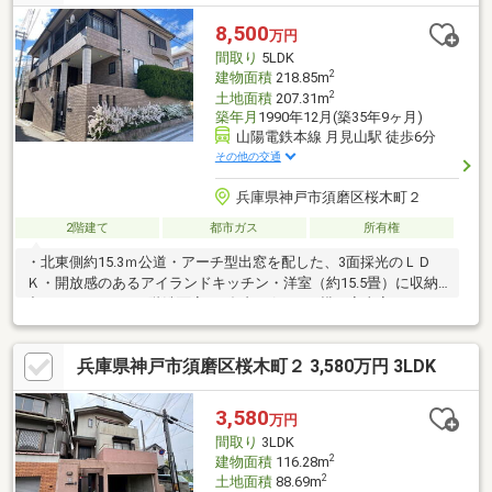
8,500
万円
間取り
5LDK
2
建物面積
218.85m
2
土地面積
207.31m
築年月
1990年12月(築35年9ヶ月)
山陽電鉄本線 月見山駅 徒歩6分
その他の交通
兵庫県神戸市須磨区桜木町２
2階建て
都市ガス
所有権
・北東側約15.3ｍ公道・アーチ型出窓を配した、3面採光のＬＤ
Ｋ・開放感のあるアイランドキッチン・洋室（約15.5畳）に収納
力のあるＷＩＣ・2階洗面室はダブルボウル（横に家事室あり）・
2階廊下部分に収納スペース有・1階・2階にトイレあり
兵庫県神戸市須磨区桜木町２ 3,580万円 3LDK
3,580
万円
間取り
3LDK
2
建物面積
116.28m
2
土地面積
88.69m