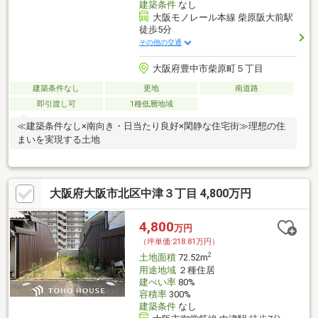
建築条件
なし
大阪モノレール本線 柴原阪大前駅
徒歩5分
その他の交通
大阪府豊中市柴原町５丁目
建築条件なし
更地
南道路
即引渡し可
1種低層地域
≪建築条件なし×南向き・日当たり良好×閑静な住宅街≫理想の住
まいを実現する土地
大阪府大阪市北区中津３丁目 4,800万円
4,800
万円
（坪単価:218.81万円）
2
土地面積
72.52m
用途地域
２種住居
建ぺい率
80%
容積率
300%
建築条件
なし