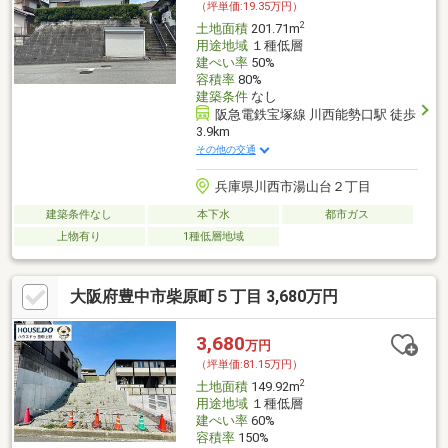
（坪単価:19.35万円）
2
土地面積
201.71m
用途地域
１種低層
建ぺい率
50%
容積率
80%
建築条件
なし
阪急電鉄宝塚線 川西能勢口駅 徒歩
3.9km
その他の交通
兵庫県川西市湯山台２丁目
建築条件なし
本下水
都市ガス
上物有り
1種低層地域
大阪府豊中市柴原町５丁目 3,680万円
3,680
万円
（坪単価:81.15万円）
2
土地面積
149.92m
用途地域
１種低層
建ぺい率
60%
容積率
150%