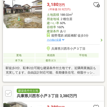
3,180
万円
（坪単価:55.92万円）
2
土地面積
188.02m
用途地域
２種住居
建ぺい率
60%
容積率
160%
建築条件
あり
能勢電鉄 絹延橋駅 徒歩3分
その他の交通
兵庫県川西市小戸３丁目
更地
南道路
平坦地
本下水
都市ガス
駅徒歩3分、駐車2台可能な建築条件付土地です。近隣商業施設も
充実してます。自由設計対応可能、長期優良住宅、樹脂サッシ複
層ガラス採用。建物価格2 200万円税込（外構費用、建築確認費用
含む）。
建築条件付土地
兵庫県川西市小戸３丁目 3,380万円