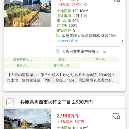
（坪単価:127.45万円）
2
土地面積
129.18m
用途地域
１種中高
建ぺい率
60%
容積率
200%
建築条件
なし
阪急電鉄宝塚線 岡町駅 徒歩16分
その他の交通
大阪府豊中市中桜塚５丁目
建築条件なし
更地
本下水
都市ガス
即引渡し可
【人気の南桜塚小・第三中校区】ゆとりある土地面積129m2超の
売土地！阪急宝塚線「岡町」駅徒歩16分、周辺環境も充実の好立
地です！
兵庫県川西市火打２丁目 2,980万円
2,980
万円
（坪単価:94.94万円）
2
土地面積
103.78m