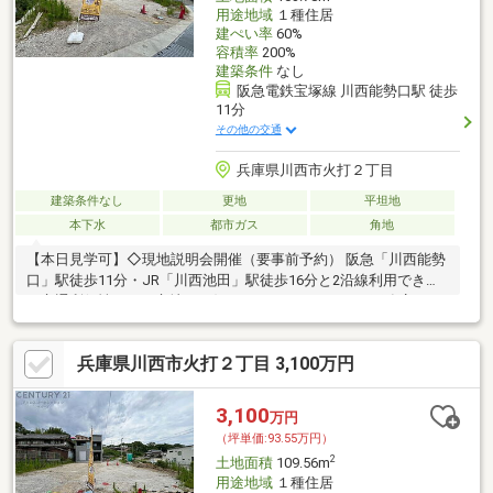
用途地域
１種住居
建ぺい率
60%
容積率
200%
建築条件
なし
阪急電鉄宝塚線 川西能勢口駅 徒歩
11分
その他の交通
兵庫県川西市火打２丁目
建築条件なし
更地
平坦地
本下水
都市ガス
角地
【本日見学可】◇現地説明会開催（要事前予約） 阪急「川西能勢
口」駅徒歩11分・JR「川西池田」駅徒歩16分と2沿線利用でき高
い交通利便性のある立地。お好みのハウスメーカー・工務店にて
建築可能です。
兵庫県川西市火打２丁目 3,100万円
3,100
万円
（坪単価:93.55万円）
2
土地面積
109.56m
用途地域
１種住居