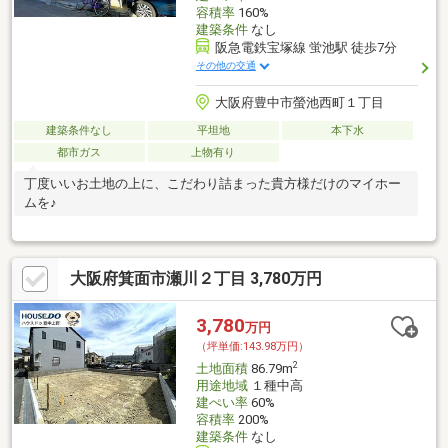
容積率
160%
建築条件
なし
阪急電鉄宝塚線 蛍池駅 徒歩7分
その他の交通
大阪府豊中市螢池西町１丁目
建築条件なし
平坦地
本下水
都市ガス
上物有り
丁度いいお土地の上に、こだわり詰まった貴方様だけのマイホー
ムを♪
大阪府箕面市瀬川２丁目 3,780万円
3,780
万円
（坪単価:143.98万円）
2
土地面積
86.79m
用途地域
１種中高
建ぺい率
60%
容積率
200%
建築条件
なし