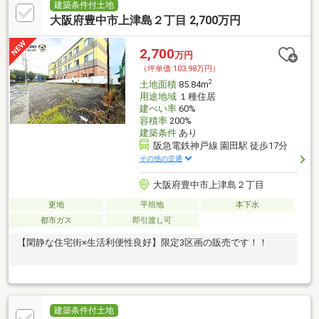
建築条件付土地
大阪府豊中市上津島２丁目 2,700万円
2,700
万円
（坪単価:103.98万円）
2
土地面積
85.84m
用途地域
１種住居
建ぺい率
60%
容積率
200%
建築条件
あり
阪急電鉄神戸線 園田駅 徒歩17分
その他の交通
大阪府豊中市上津島２丁目
更地
平坦地
本下水
都市ガス
即引渡し可
【閑静な住宅街×生活利便性良好】限定3区画の販売です！！
建築条件付土地