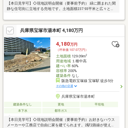
【本日見学可】◇現地説明会開催（要事前予約） 緑に囲まれた閑
静な住宅街に立地する売地です。土地面積237.93平米と広々とし
た売地です。現況更地につきすぐに工事できます。
兵庫県宝塚市湯本町 4,180万円
4,180
万円
（坪単価:107.07万円）
2
土地面積
129.09m
用途地域
１種中高
建ぺい率
60%
容積率
200%
建築条件
なし
阪急電鉄宝塚線 宝塚駅 徒歩5分
その他の交通
兵庫県宝塚市湯本町
建築条件なし
更地
平坦地
本下水
都市ガス
【本日見学可】◇現地説明会開催（要事前予約）お好きなハウス
メーカーや工務店で自由に家を建てられます。2駅2路線が使える