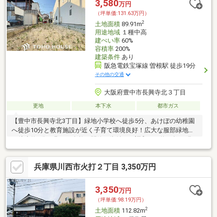
3,580
万円
（坪単価:131.63万円）
2
土地面積
89.91m
用途地域
１種中高
建ぺい率
60%
容積率
200%
建築条件
あり
阪急電鉄宝塚線 曽根駅 徒歩19分
その他の交通
大阪府豊中市長興寺北３丁目
更地
本下水
都市ガス
【豊中市長興寺北3丁目】緑地小学校へ徒歩5分、あけぼの幼稚園
へ徒歩10分と教育施設が近く子育て環境良好！広大な服部緑地へ
も徒歩約7分。豊かな自然と閑静な街並みが調和する約27坪の現
況更地です。
兵庫県川西市火打２丁目 3,350万円
3,350
万円
（坪単価:98.19万円）
2
土地面積
112.82m