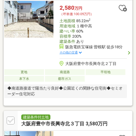
2,580
万円
（坪単価:100.09万円）
2
土地面積
85.22m
用途地域
１種中高
建ぺい率
60%
容積率
200%
建築条件
あり
阪急電鉄宝塚線 曽根駅 徒歩18分
その他の交通
大阪府豊中市長興寺北２丁目
更地
南道路
平坦地
本下水
都市ガス
◆南道路接道で陽当たり良好◆公園近くの閑静な住宅街◆セミオ
ーダー住宅対応
建築条件付土地
大阪府豊中市長興寺北３丁目 3,580万円