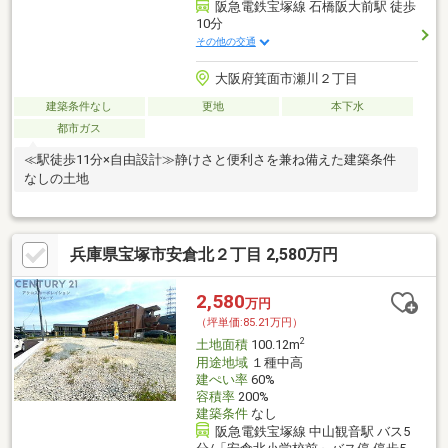
阪急電鉄宝塚線 石橋阪大前駅 徒歩
10分
その他の交通
大阪府箕面市瀬川２丁目
建築条件なし
更地
本下水
都市ガス
≪駅徒歩11分×自由設計≫静けさと便利さを兼ね備えた建築条件
なしの土地
兵庫県宝塚市安倉北２丁目 2,580万円
2,580
万円
（坪単価:85.21万円）
2
土地面積
100.12m
用途地域
１種中高
建ぺい率
60%
容積率
200%
建築条件
なし
阪急電鉄宝塚線 中山観音駅 バス5