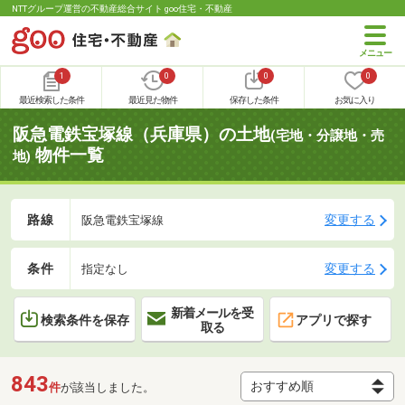
NTTグループ運営の不動産総合サイト goo住宅・不動産
1
0
0
0
最近検索した条件
最近見た物件
保存した条件
お気に入り
阪急電鉄宝塚線（兵庫県）の土地
(宅地・分譲地・売
物件一覧
地)
路線
変更する
阪急電鉄宝塚線
条件
変更する
指定なし
新着メールを受
検索条件を保存
アプリで探す
取る
843
件
が該当しました。