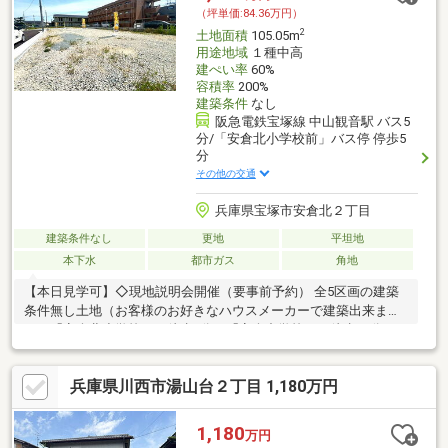
（坪単価:84.36万円）
2
土地面積
105.05m
用途地域
１種中高
建ぺい率
60%
容積率
200%
建築条件
なし
阪急電鉄宝塚線 中山観音駅 バス5
分/「安倉北小学校前」バス停 停歩5
分
その他の交通
兵庫県宝塚市安倉北２丁目
建築条件なし
更地
平坦地
本下水
都市ガス
角地
【本日見学可】◇現地説明会開催（要事前予約） 全5区画の建築
条件無し土地（お客様のお好きなハウスメーカーで建築出来ま
す）「安倉北小学校」が徒歩6分、「安倉中学校」が徒歩14分。※
別途下水引込整備金要
兵庫県川西市湯山台２丁目 1,180万円
1,180
万円