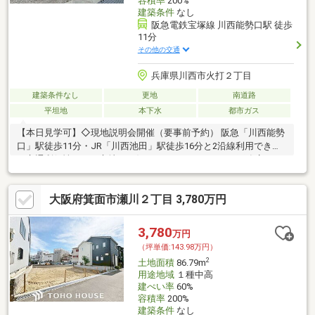
容積率
200%
建築条件
なし
阪急電鉄宝塚線 川西能勢口駅 徒歩
11分
その他の交通
兵庫県川西市火打２丁目
建築条件なし
更地
南道路
平坦地
本下水
都市ガス
【本日見学可】◇現地説明会開催（要事前予約） 阪急「川西能勢
口」駅徒歩11分・JR「川西池田」駅徒歩16分と2沿線利用でき高
い交通利便性のある立地。お好みのハウスメーカー・工務店にて
建築可能です。
大阪府箕面市瀬川２丁目 3,780万円
3,780
万円
（坪単価:143.98万円）
2
土地面積
86.79m
用途地域
１種中高
建ぺい率
60%
容積率
200%
建築条件
なし