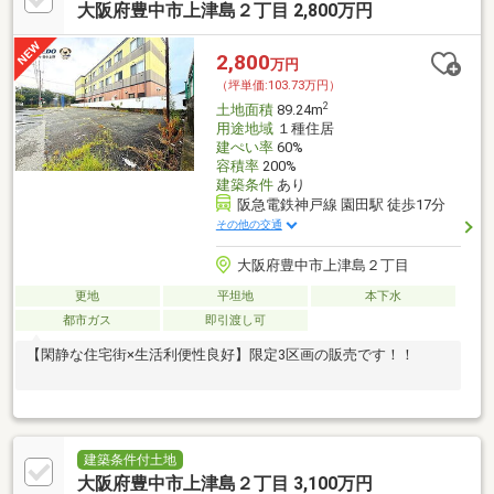
大阪府豊中市上津島２丁目 2,800万円
2,800
万円
（坪単価:103.73万円）
2
土地面積
89.24m
用途地域
１種住居
建ぺい率
60%
容積率
200%
建築条件
あり
阪急電鉄神戸線 園田駅 徒歩17分
その他の交通
大阪府豊中市上津島２丁目
更地
平坦地
本下水
都市ガス
即引渡し可
【閑静な住宅街×生活利便性良好】限定3区画の販売です！！
建築条件付土地
大阪府豊中市上津島２丁目 3,100万円