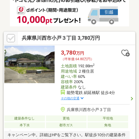
兵庫県川西市小戸３丁目 3,780万円
3,780
万円
（坪単価:64.80万円）
2
土地面積
192.88m
用途地域
２種住居
建ぺい率
60%
容積率
200%
建築条件
なし
能勢電鉄 絹延橋駅 徒歩4分
その他の交通
兵庫県川西市小戸３丁目
建築条件なし
更地
平坦地
本下水
都市ガス
角地
キャンペーン中。詳細はHPをご覧下さい。駅徒歩10分の建築条件