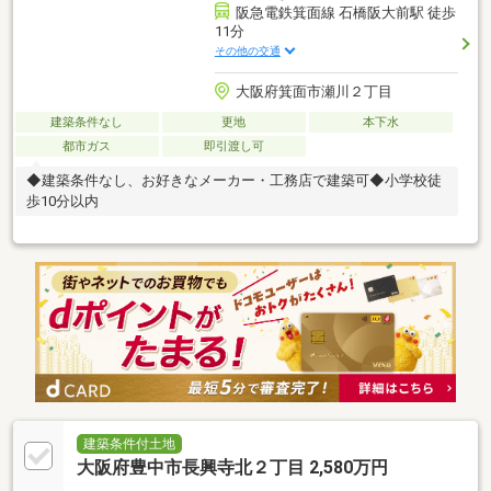
阪急電鉄箕面線 石橋阪大前駅 徒歩
11分
その他の交通
大阪府箕面市瀬川２丁目
建築条件なし
更地
本下水
都市ガス
即引渡し可
◆建築条件なし、お好きなメーカー・工務店で建築可◆小学校徒
歩10分以内
建築条件付土地
大阪府豊中市長興寺北２丁目 2,580万円