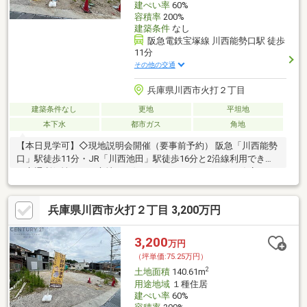
建ぺい率
60%
容積率
200%
建築条件
なし
阪急電鉄宝塚線 川西能勢口駅 徒歩
11分
その他の交通
兵庫県川西市火打２丁目
建築条件なし
更地
平坦地
本下水
都市ガス
角地
【本日見学可】◇現地説明会開催（要事前予約） 阪急「川西能勢
口」駅徒歩11分・JR「川西池田」駅徒歩16分と2沿線利用でき高
い交通利便性のある立地。お好みのハウスメーカー・工務店にて
建築可能です。
兵庫県川西市火打２丁目 3,200万円
3,200
万円
（坪単価:75.25万円）
2
土地面積
140.61m
用途地域
１種住居
建ぺい率
60%