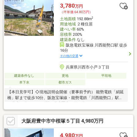
3,780
万円
（坪単価:64.80万円）
2
土地面積
192.88m
用途地域
２種住居
建ぺい率
60%
容積率
200%
建築条件
なし
阪急電鉄宝塚線 川西能勢口駅 徒歩
16分
その他の交通
兵庫県川西市小戸３丁目
建築条件なし
更地
平坦地
本下水
都市ガス
【本日見学可】◇現地説明会開催（要事前予約） 能勢電鉄「絹延
橋」駅まで徒歩10分、阪急宝塚線・能勢電鉄「川西能勢口」駅ま
で徒歩16分と、2つの駅を徒歩圏内で使い分けることができま
す。
大阪府豊中市中桜塚５丁目 4,980万円
4,980
万円