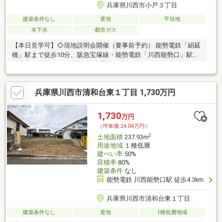
兵庫県川西市小戸３丁目
建築条件なし
更地
平坦地
本下水
都市ガス
【本日見学可】◇現地説明会開催（要事前予約） 能勢電鉄「絹延
橋」駅まで徒歩10分、阪急宝塚線・能勢電鉄「川西能勢口」駅ま
で徒歩16分と、2つの駅を徒歩圏内で使い分けることができま
す。
兵庫県川西市清和台東１丁目 1,730万円
1,730
万円
（坪単価:24.04万円）
2
土地面積
237.93m
用途地域
１種低層
建ぺい率
50%
容積率
80%
建築条件
なし
能勢電鉄 川西能勢口駅 徒歩4.3km
兵庫県川西市清和台東１丁目
建築条件なし
更地
1種低層地域