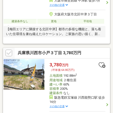
大阪市御堂筋線 中津駅 徒歩7分
その他の交通
大阪府大阪市北区中津３丁目
建築条件なし
更地
平坦地
【梅田エリアに隣接する北区中津】都市の多様な機能と、落ち着
いた住環境を兼ね備えたロケーション。ご家族の思い描く、新し
いライフスタイルのベースとなります。
兵庫県川西市小戸３丁目 3,780万円
3,780
万円
（坪単価:64.80万円）
2
土地面積
192.88m
用途地域
２種住居
建ぺい率
60%
容積率
200%
建築条件
なし
阪急電鉄宝塚線 川西能勢口駅 徒歩
16分
その他の交通