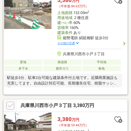
3,380
万円
（坪単価:84.63万円）
2
土地面積
132.05m
用途地域
２種住居
建ぺい率
60%
容積率
160%
建築条件
あり
能勢電鉄 絹延橋駅 徒歩3分
その他の交通
兵庫県川西市小戸３丁目
更地
南道路
平坦地
本下水
都市ガス
角地
駅徒歩3分、駐車2台可能な建築条件付土地です。近隣商業施設も
充実してます。自由設計対応可能、長期優良住宅、樹脂サッシ複
層ガラス採用。建物価格2 200万円税込（外構費用、建築確認費用
含む）。
兵庫県川西市小戸３丁目 3,380万円
3,380
万円
（坪単価:59.44万円）
2