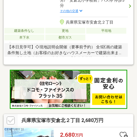
分/「安倉北小学校前」バス停 停歩5
分
その他の交通
兵庫県宝塚市安倉北２丁目
建築条件なし
更地
平坦地
本下水
都市ガス
【本日見学可】◇現地説明会開催（要事前予約） 全5区画の建築
条件無し土地（お客様のお好きなハウスメーカーで建築出来ま
す）「安倉北小学校」が徒歩6分、「安倉中学校」が徒歩14分。※
別途下水引込整備金要
兵庫県宝塚市安倉北２丁目 2,680万円
2,680
万円