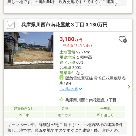
無し土地です。土地約54坪、現況更地ですのですぐにご建築可能
です。お好きなハウスメーカーにてご建築可能。道路の都の高低
差が少ない土地。
兵庫県川西市南花屋敷３丁目 3,180万円
3,180
万円
（坪単価:113.37万円）
2
土地面積
92.74m
用途地域
１種中高
建ぺい率
60%
容積率
200%
建築条件
なし
阪急電鉄宝塚線 雲雀丘花屋敷駅 徒
歩18分
その他の交通
兵庫県川西市南花屋敷３丁目
建築条件なし
更地
平坦地
本下水
都市ガス
即引渡し可
キャンペーン中。詳細はHPをご覧下さい。土地約28坪の建築条件
無し土地です。現況更地ですのですぐにご建築可能。道路との高