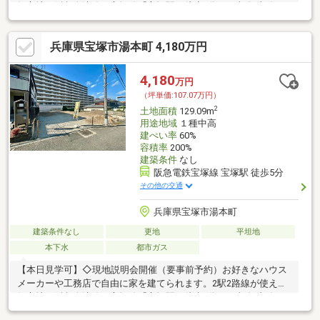
好立地（阪急今津線・宝塚線「宝塚駅」徒歩5分、JR福知山線
「宝塚駅」徒歩6分）
兵庫県宝塚市湯本町 4,180万円
4,180
万円
（坪単価:107.07万円）
2
土地面積
129.09m
用途地域
１種中高
建ぺい率
60%
容積率
200%
建築条件
なし
阪急電鉄宝塚線 宝塚駅 徒歩5分
その他の交通
兵庫県宝塚市湯本町
建築条件なし
更地
平坦地
本下水
都市ガス
【本日見学可】◇現地説明会開催（要事前予約）お好きなハウス
メーカーや工務店で自由に家を建てられます。2駅2路線が使える
好立地（阪急今津線・宝塚線「宝塚駅」徒歩5分、JR福知山線
「宝塚駅」徒歩6分）