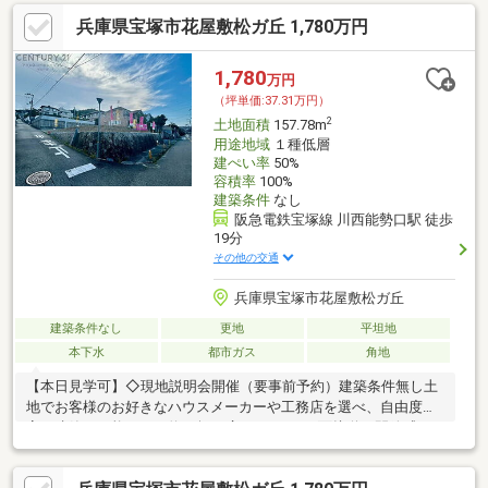
兵庫県宝塚市花屋敷松ガ丘 1,780万円
1,780
万円
（坪単価:37.31万円）
2
土地面積
157.78m
用途地域
１種低層
建ぺい率
50%
容積率
100%
建築条件
なし
阪急電鉄宝塚線 川西能勢口駅 徒歩
19分
その他の交通
兵庫県宝塚市花屋敷松ガ丘
建築条件なし
更地
平坦地
本下水
都市ガス
角地
【本日見学可】◇現地説明会開催（要事前予約）建築条件無し土
地でお客様のお好きなハウスメーカーや工務店を選べ、自由度の
高い建築が可能です。約47坪の広さがあり、2面接道で開放感が
あります。