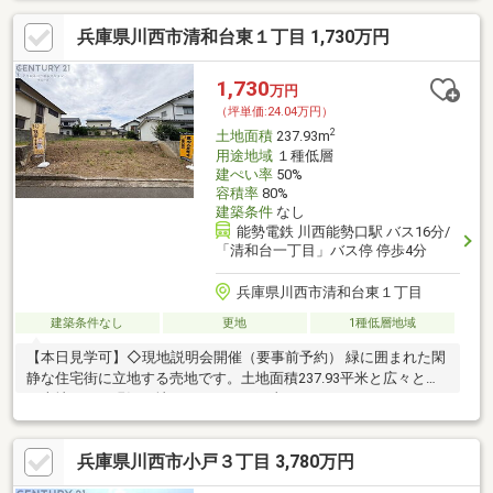
兵庫県川西市清和台東１丁目 1,730万円
1,730
万円
（坪単価:24.04万円）
2
土地面積
237.93m
用途地域
１種低層
建ぺい率
50%
容積率
80%
建築条件
なし
能勢電鉄 川西能勢口駅 バス16分/
「清和台一丁目」バス停 停歩4分
兵庫県川西市清和台東１丁目
建築条件なし
更地
1種低層地域
【本日見学可】◇現地説明会開催（要事前予約） 緑に囲まれた閑
静な住宅街に立地する売地です。土地面積237.93平米と広々とし
た売地です。現況更地につきすぐに工事できます。
兵庫県川西市小戸３丁目 3,780万円