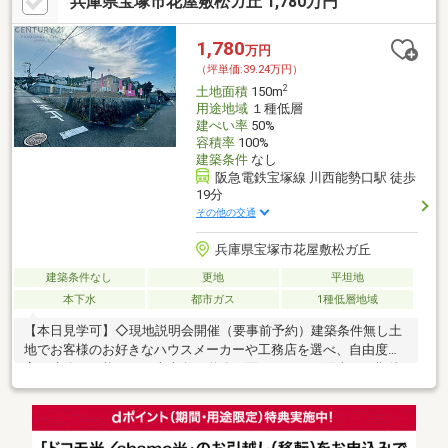
兵庫県宝塚市花屋敷松ガ丘 1,780万円
1,780
万円
（坪単価:39.24万円）
2
土地面積
150m
用途地域
１種低層
建ぺい率
50%
容積率
100%
建築条件
なし
阪急電鉄宝塚線 川西能勢口駅 徒歩
19分
その他の交通
兵庫県宝塚市花屋敷松ガ丘
建築条件なし
更地
平坦地
本下水
都市ガス
1種低層地域
【本日見学可】◇現地説明会開催（要事前予約）建築条件無し土
地でお客様のお好きなハウスメーカーや工務店を選べ、自由度の
高い建築が可能です。南東向き道路に面しており、陽当りが期待
できます。