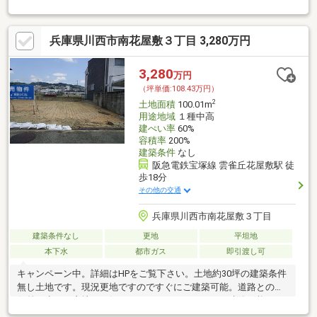
低差が少ない土地。お好きなハウスメーカーにてご建築可能で
す。
兵庫県川西市南花屋敷３丁目 3,280万円
3,280
万円
（坪単価:108.43万円）
2
土地面積
100.01m
用途地域
１種中高
建ぺい率
60%
容積率
200%
建築条件
なし
阪急電鉄宝塚線 雲雀丘花屋敷駅 徒
歩18分
その他の交通
兵庫県川西市南花屋敷３丁目
建築条件なし
更地
平坦地
本下水
都市ガス
即引渡し可
キャンペーン中。詳細はHPをご覧下さい。土地約30坪の建築条件
無し土地です。現況更地ですのですぐにご建築可能。道路との高
低差が少ない土地。お好きなハウスメーカーにてご建築可能で
す。