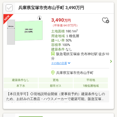
兵庫県宝塚市売布山手町 3,490万円
3,490
万円
（坪単価:64.07万円）
2
土地面積
180.1m
用途地域
１種低層
建ぺい率
50%
容積率
100%
建築条件
なし
阪急電鉄宝塚線 売布神社駅 徒歩10
分
その他の交通
兵庫県宝塚市売布山手町
建築条件なし
更地
平坦地
本下水
都市ガス
1種低層地域
【本日見学可】◇現地説明会開催（要事前予約）建築条件なしの
ため、お好みの工務店・ハウスメーカーで建築可能。阪急宝塚本
線「売布神社」駅徒歩10分。近隣に公園・グラウンド等があり、
運動もしやすい環境です。