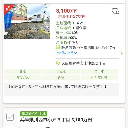
3,100
万円
（坪単価:112.07万円）
2
土地面積
91.45m
用途地域
１種住居
建ぺい率
60%
容積率
200%
建築条件
あり
阪急電鉄神戸線 園田駅 徒歩17分
その他の交通
大阪府豊中市上津島２丁目
更地
平坦地
本下水
都市ガス
角地
即引渡し可
【閑静な住宅街×生活利便性良好】限定3区画の販売です！！
建築条件付土地
兵庫県川西市小戸３丁目 3,180万円