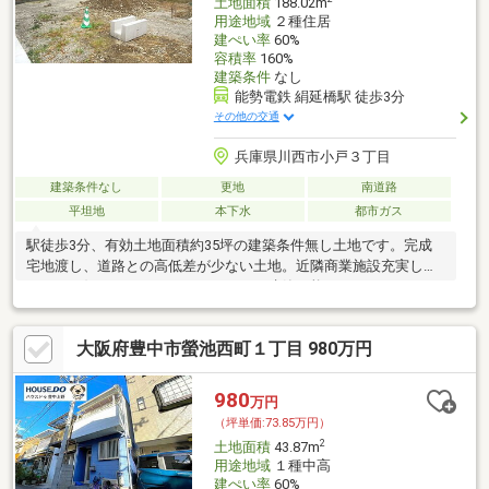
土地面積
188.02m
用途地域
２種住居
建ぺい率
60%
容積率
160%
建築条件
なし
能勢電鉄 絹延橋駅 徒歩3分
その他の交通
兵庫県川西市小戸３丁目
建築条件なし
更地
南道路
平坦地
本下水
都市ガス
駅徒歩3分、有効土地面積約35坪の建築条件無し土地です。完成
宅地渡し、道路との高低差が少ない土地。近隣商業施設充実して
ます。お好きなハウスメーカーにてご建築可能です。
大阪府豊中市螢池西町１丁目 980万円
980
万円
（坪単価:73.85万円）
2
土地面積
43.87m
用途地域
１種中高
建ぺい率
60%