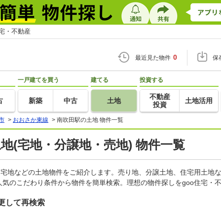
住宅・不動産
0
最近見た物件
保
一戸建てを買う
建てる
投資する
不動産
古
新築
中古
土地
土地活用
投資
市
>
おおさか東線
>
南吹田駅の土地 物件一覧
土地(宅地・分譲地・売地) 物件一覧
、宅地などの土地物件をご紹介します。売り地、分譲土地、住宅用土地な
気のこだわり条件から物件を簡単検索。理想の物件探しをgoo住宅・
更して再検索