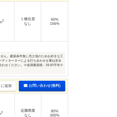
１種住居
60%
2
m
なし
156%
ません。建築条件無し売土地のためお好きな工
ーディネーターによる打ち合わせを重ね安全
せください。※仮測量面積：39.85平米※
お問い合わせ(無料)
りに追加
近隣商業
80%
2
m
なし
300%