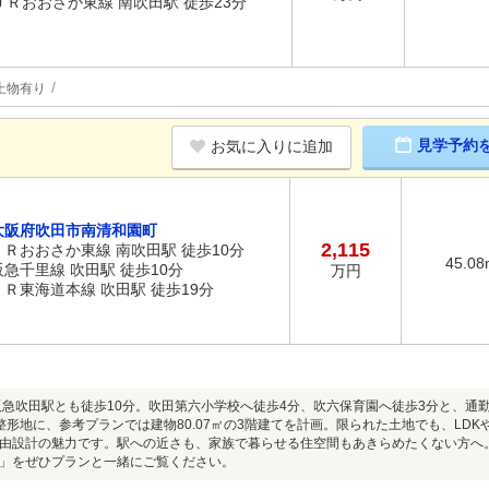
ＪＲおおさか東線 南吹田駅 徒歩23分
上物有り
見学予約
お気に入りに追加
大阪府吹田市南清和園町
2,115
ＪＲおおさか東線 南吹田駅 徒歩10分
45.08
阪急千里線 吹田駅 徒歩10分
万円
ＪＲ東海道本線 吹田駅 徒歩19分
阪急吹田駅とも徒歩10分。吹田第六小学校へ徒歩4分、吹六保育園へ徒歩3分と、通
㎡の整形地に、参考プランでは建物80.07㎡の3階建てを計画。限られた土地でも、L
由設計の魅力です。駅への近さも、家族で暮らせる住空間もあきらめたくない方へ
」をぜひプランと一緒にご覧ください。