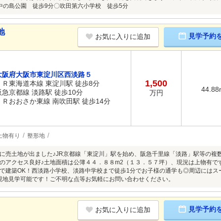
中の島公園 徒歩9分〇吹田第六小学校 徒歩5分
地
見学予約
お気に入りに追加
大阪府大阪市東淀川区西淡路５
1,500
ＪＲ東海道本線 東淀川駅 徒歩8分
44.88
阪急京都線 淡路駅 徒歩10分
万円
ＪＲおおさか東線 南吹田駅 徒歩14分
上物有り
整形地
に売土地が出ました♪JR京都線「東淀川」駅を始め、阪急千里線「淡路」駅等の複
のアクセス良好♪土地面積は公簿４４．８８m2（１３．５７坪）、現況は上物有で
で建築OK！西淡路小学校、淡路中学校まで徒歩1分でお子様の通学も◎周辺にはス
現地見学可能です！ご不明な点等お気軽にお問い合わせください。
見学予約
お気に入りに追加