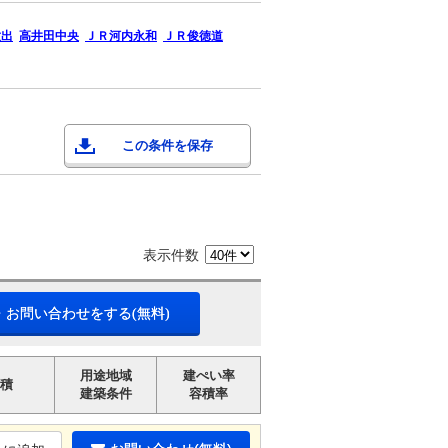
放出
高井田中央
ＪＲ河内永和
ＪＲ俊徳道
この条件を保存
表示件数
・お問い合わせをする(無料)
用途地域
建ぺい率
積
建築条件
容積率