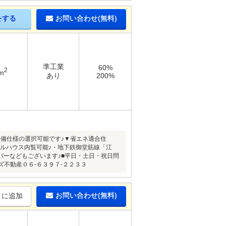
をする
お問い合わせ(無料)
準工業
60%
2
m
あり
200%
備仕様の選択可能です♪▼省エネ適合住
デルハウス内覧可能♪・地下鉄御堂筋線「江
パーなどもございます♪■平日・土日・祝日問
不動産０６-６３９７-２２３３
お問い合わせ(無料)
りに追加