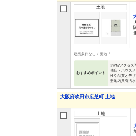
土地
建築条件なし
更地
3Wayアクセ
務店・ハウスメ
おすすめポイント
性や品質とデザ
敷地内共有汚水
大阪府吹田市広芝町 土地
土地