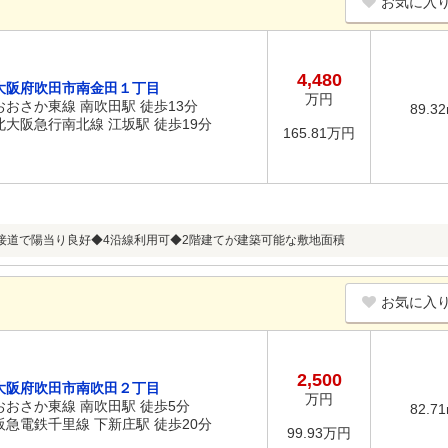
お気に入
4,480
大阪府吹田市南金田１丁目
万円
おおさか東線 南吹田駅 徒歩13分
89.3
北大阪急行南北線 江坂駅 徒歩19分
165.81万円
接道で陽当り良好◆4沿線利用可◆2階建てが建築可能な敷地面積
お気に入
2,500
大阪府吹田市南吹田２丁目
万円
おおさか東線 南吹田駅 徒歩5分
82.7
阪急電鉄千里線 下新庄駅 徒歩20分
99.93万円