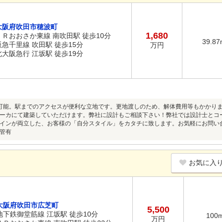
大阪府吹田市穂波町
1,680
ＪＲおおさか東線 南吹田駅 徒歩10分
39.87
阪急千里線 吹田駅 徒歩15分
万円
北大阪急行 江坂駅 徒歩19分
ス可能。駅までのアクセスが便利な立地です。更地渡しのため、解体費用等もかかり
ーカにて建築していただけます。弊社に設計もご相談下さい！弊社では設計士とコ
インが両立した、お客様の「自分スタイル」をカタチに致します。お気軽にお問い合わ
管有
お気に入
大阪府吹田市広芝町
5,500
地下鉄御堂筋線 江坂駅 徒歩10分
100
万円