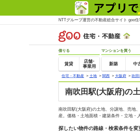
NTTグループ運営の不動産総合サイト goo
借りる
マンションを買う
店舗･
賃貸
新築
中
事業用
住宅・不動産
>
土地
>
関西
>
大阪府
>
吹田
南吹田駅(大阪府)の
南吹田駅(大阪府)の土地、分譲地、売地
産。価格・土地面積・建築条件・立地・人
探したい物件の路線・検索条件を変