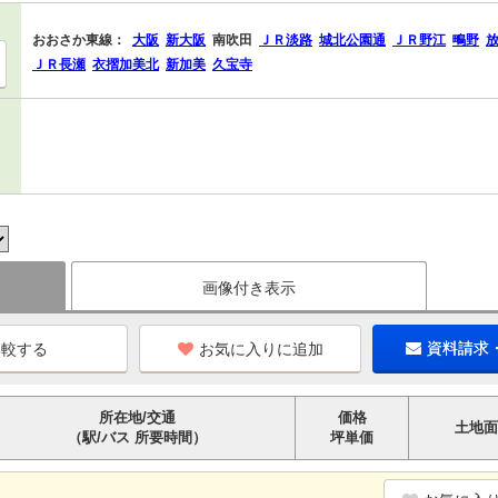
おおさか東線：
大阪
新大阪
南吹田
ＪＲ淡路
城北公園通
ＪＲ野江
鴫野
ＪＲ長瀬
衣摺加美北
新加美
久宝寺
画像付き表示
お気に入りに追加
資料請求
所在地/交通
価格
土地面
（駅/バス 所要時間）
坪単価