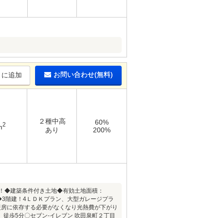
お問い合わせ(無料)
りに追加
２種中高
60%
2
m
あり
200%
！！◆建築条件付き土地◆有効土地面積：
円◆3階建！4ＬＤＫプラン、大型ガレージプラ
暖房に依存する必要がなくなり光熱費が下がり
徒歩5分〇セブン-イレブン 吹田泉町２丁目