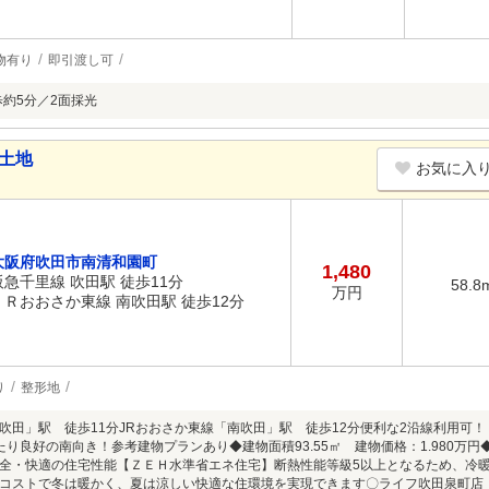
物有り
即引渡し可
歩約5分／2面採光
土地
お気に入
大阪府吹田市南清和園町
1,480
阪急千里線 吹田駅 徒歩11分
58.8
万円
ＪＲおおさか東線 南吹田駅 徒歩12分
り
整形地
吹田」駅 徒歩11分JRおおさか東線「南吹田」駅 徒歩12分便利な2沿線利用可
陽当たり良好の南向き！参考建物プランあり◆建物面積93.55㎡ 建物価格：1.980万
全・快適の住宅性能【ＺＥＨ水準省エネ住宅】断熱性能等級5以上となるため、冷
コストで冬は暖かく、夏は涼しい快適な住環境を実現できます〇ライフ吹田泉町店 