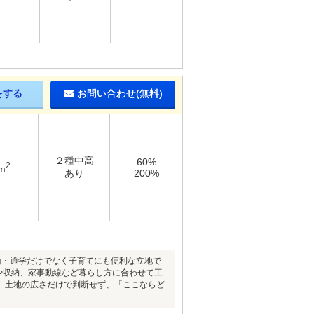
をする
お問い合わせ(無料)
２種中高
60%
2
m
あり
200%
勤・通学だけでなく子育てにも便利な立地で
DKや収納、家事動線など暮らし方に合わせて工
。土地の広さだけで判断せず、「ここならど