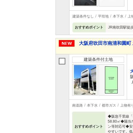
建築条件なし
平坦地
本下水
上
おすすめポイント
JR南吹田駅徒
大阪府吹田市南清和園町 
建築条件付土地
南道路
本下水
都市ガス
上物有
◆阪急千里線「
58.80㎡◆
おすすめポイント
ン等対応可◆安
やすいです。低