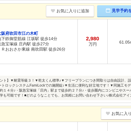
見学予約
お気に入りに追加
大阪府吹田市江の木町
2,980
地下鉄御堂筋線 江坂駅 徒歩14分
61.05
阪急宝塚線 庄内駅 徒歩27分
万円
ＪＲおおさか東線 南吹田駅 徒歩26分
ント】▼耐震等級３！▼乾太くん標準♪▼フリープランにつき間取りは自由設計、設
ートロックシステムFamiLockでの施開錠♪▼生活に便利な好立地です！▼同施工モ
約１４分♪・阪急宝塚線「庄内」駅まで徒歩約２７分♪・徒歩圏内にコンビニやスー
学も可能です！■どのようなことでも、お気軽にお問い合わせ下さい♪株式会社アイズ
お気に入