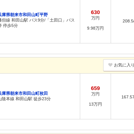
630
兵庫県朝来市和田山町平野
万円
播但線 和田山駅 バス9分/「土田口」バス
208.
停 停歩5分
9.98万円
お気に入
659
兵庫県朝来市和田山町枚田
万円
167.5
山陰本線 和田山駅 徒歩23分
13万円