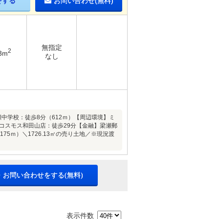
をする
お問い合わせ(無料)
無指定
2
3m
なし
瀬中学校：徒歩8分（612ｍ）【周辺環境】ミ
グコスモス和田山店：徒歩29分【金融】梁瀬郵
75ｍ）＼1726.13㎡の売り土地／※現況渡
・お問い合わせをする(無料)
表示件数