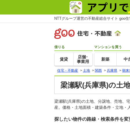
NTTグループ運営の不動産総合サイト goo
借りる
マンションを買う
店舗･
賃貸
新築
中
事業用
住宅・不動産
>
土地
>
関西
>
兵庫県
>
朝来
梁瀬駅(兵庫県)の土
梁瀬駅(兵庫県)の土地、分譲地、売地、
産。価格・土地面積・建築条件・立地・人
探したい物件の路線・検索条件を変