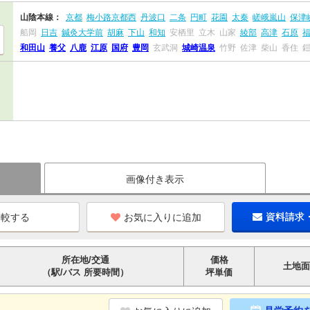
山陰本線：
京都
梅小路京都西
丹波口
二条
円町
花園
太秦
嵯峨嵐山
保津
船岡
日吉
鍼灸大学前
胡麻
下山
和知
安栖里
立木
山家
綾部
高津
石原
和田山
養父
八鹿
江原
国府
豊岡
玄武洞
城崎温泉
竹野
佐津
柴山
香住
画像付き表示
お気に入りに追加
資料請求
所在地/交通
価格
土地面
（駅/バス 所要時間）
坪単価