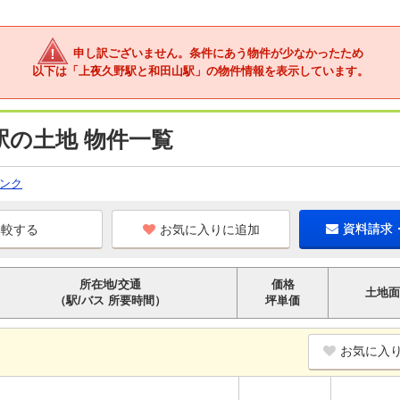
申し訳ございません。条件にあう物件が少なかったため
以下は「上夜久野駅と和田山駅」の物件情報を表示しています。
駅の土地 物件一覧
ンク
お気に入りに追加
資料請求
所在地/交通
価格
土地面
（駅/バス 所要時間）
坪単価
お気に入