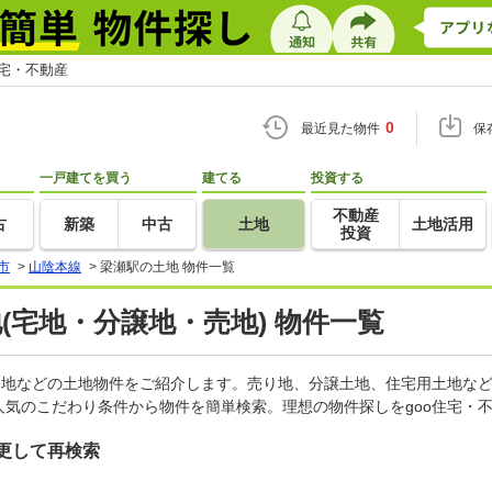
住宅・不動産
0
最近見た物件
保
一戸建てを買う
建てる
投資する
不動産
古
新築
中古
土地
土地活用
投資
市
>
山陰本線
>
梁瀬駅の土地 物件一覧
地(宅地・分譲地・売地) 物件一覧
宅地などの土地物件をご紹介します。売り地、分譲土地、住宅用土地など
気のこだわり条件から物件を簡単検索。理想の物件探しをgoo住宅・
更して再検索