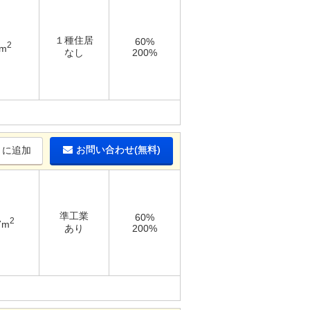
１種住居
60%
2
5m
なし
200%
お問い合わせ(無料)
りに追加
準工業
60%
2
7m
あり
200%