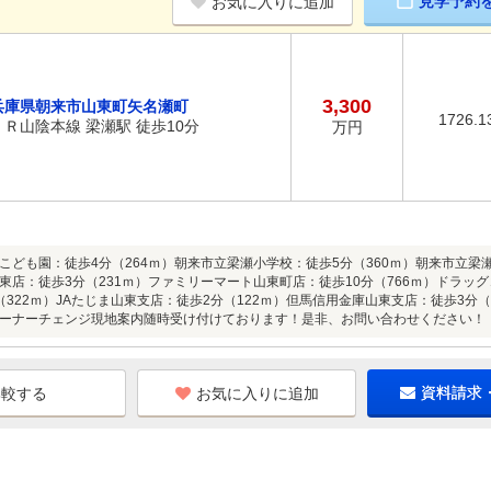
見学予約
お気に入りに追加
3,300
兵庫県朝来市山東町矢名瀬町
1726.1
ＪＲ山陰本線 梁瀬駅 徒歩10分
万円
こども園：徒歩4分（264ｍ）朝来市立梁瀬小学校：徒歩5分（360ｍ）朝来市立梁
東店：徒歩3分（231ｍ）ファミリーマート山東町店：徒歩10分（766ｍ）ドラッ
322ｍ）JAたじま山東支店：徒歩2分（122ｍ）但馬信用金庫山東支店：徒歩3分（1
ーナーチェンジ現地案内随時受け付けております！是非、お問い合わせください！
お気に入りに追加
資料請求