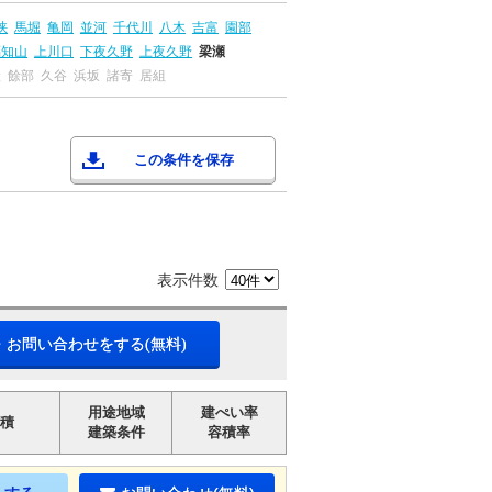
峡
馬堀
亀岡
並河
千代川
八木
吉富
園部
福知山
上川口
下夜久野
上夜久野
梁瀬
鎧
餘部
久谷
浜坂
諸寄
居組
この条件を保存
表示件数
・お問い合わせをする(無料)
用途地域
建ぺい率
積
建築条件
容積率