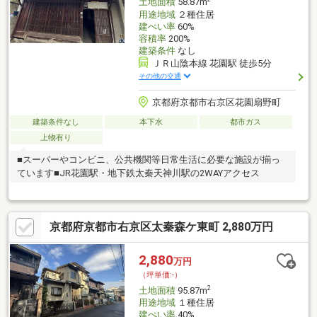
土地面積
58.87m
用途地域
２種住居
建ぺい率
60%
容積率
200%
建築条件
なし
ＪＲ山陰本線 花園駅 徒歩5分
その他の交通
京都府京都市右京区花園扇野町
建築条件なし
本下水
都市ガス
上物有り
■スーパーやコンビニ、公共機関等日常生活に必要な施設が揃っ
ています■JR花園駅・地下鉄太秦天神川駅の2WAYアクセス
京都府京都市右京区太秦森ケ東町 2,880万円
2,880
万円
（坪単価:-）
2
土地面積
95.87m
用途地域
１種住居
建ぺい率
40%