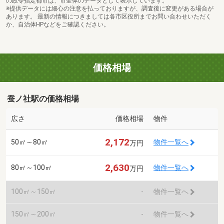
の政令指定都市は、市全体のデータとして表示しています。
※提供データには細心の注意を払っておりますが、調査後に変更がある場合が
あります。 最新の情報につきましては各市区役所までお問い合わせいただく
か、自治体HPなどをご確認ください。
価格相場
蚕ノ社駅の価格相場
広さ
価格相場
物件
2,172
50㎡～80㎡
物件一覧へ
万円
2,630
80㎡～100㎡
物件一覧へ
万円
100㎡～150㎡
-
物件一覧へ
150㎡～200㎡
-
物件一覧へ