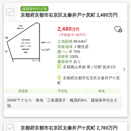
建築条件付土地
京都府京都市右京区太秦井戸ケ尻町 2,480万円
2,480
万円
（坪単価:91.50万円）
2
土地面積
89.64m
用途地域
１種住居
建ぺい率
70%
容積率
200%
建築条件
あり
京福嵐山本線 蚕ノ社駅 徒歩2分
京都府京都市右京区太秦井戸ケ尻
町
南道路
平坦地
角地
2WAYアクセス 角地 三条通面す 幅員約8ｍ 建築条件付き土
地
京都府京都市右京区太秦井戸ケ尻町 2,780万円