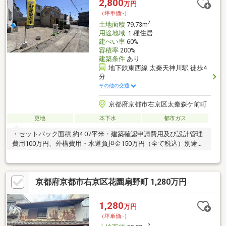
2,800
万円
から、子育て世帯にも暮らしやすい住環境が整っています。
（坪単価:-）
2
土地面積
79.73m
用途地域
１種住居
建ぺい率
60%
容積率
200%
建築条件
あり
地下鉄東西線 太秦天神川駅 徒歩4
分
その他の交通
京都府京都市右京区太秦森ケ前町
更地
本下水
都市ガス
・セットバック面積 約4.07平米・建築確認申請費用及び設計管理
費用100万円、外構費用・水道負担金150万円（全て税込）別途
要・この物件は省エネ基準適合住宅です
京都府京都市右京区花園扇野町 1,280万円
1,280
万円
（坪単価:-）
2