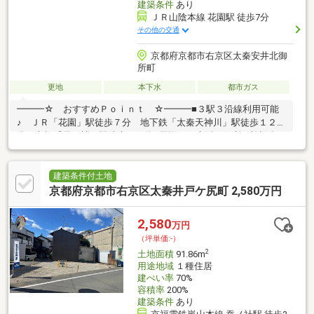
建築条件
あり
ＪＲ山陰本線 花園駅 徒歩7分
その他の交通
京都府京都市右京区太秦安井北御
所町
更地
本下水
都市ガス
━━━☆ おすすめＰｏｉｎｔ ☆━━━■３駅３沿線利用可能
♪ ＪＲ「花園」駅徒歩７分 地下鉄「太秦天神川」駅徒歩１２
分 京福「蚕ノ社」駅徒歩１４分■周辺には生活に便利な施設多
数！■毎日の通学も安心の距離！ 安井小学校…歩５分（約306
ｍ）■土地ゆったり３２坪超え！ 建築条件無土地での販売もご
ざいます！━━━☆ 注意するＰｏｉｎｔ ☆━━━■南向きに
建築条件付土地
向かって進むと道路が少し狭くなるので、 車での通行の際は注
京都府京都市右京区太秦井戸ケ尻町 2,580万円
意が必要かも…■車の進入が北側のみなので、目的地によっては少
し回り道になるかも… →前道は通り抜けができない道路の為、
2,580
万円
小さなお子様がいても安心♪
（坪単価:-）
2
土地面積
91.86m
用途地域
１種住居
建ぺい率
70%
容積率
200%
建築条件
あり