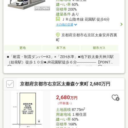
建ぺい率
60%
容積率
200%
建築条件
あり
ＪＲ山陰本線 花園駅 徒歩6分
その他の交通
京都府京都市右京区太秦安井西裏
町
更地
本下水
都市ガス
■「耐震・制震ダンパーK3」×「ZEH水準」■地下鉄太秦天神川駅
（始発駅）徒歩１０分■JR花園駅徒歩６分-----------------【POINT】
①リビング階段・対面キッチンなど対話重視の間取り②洗面か
ら出入りできる裏庭スペース③全居室６帖以上＆収納付きのゆっ
たり３ＬＤＫ-----------------【周辺施設】花園かとう保育園…歩３
京都府京都市右京区太秦森ケ東町 2,680万円
分 太秦安井公園…歩４分 安井小学校…歩７分ダックス…歩３
分 Seriaライフ…歩３分 泉谷病院…歩５分-----------------＼お電話
不要！簡単ネット予約／【見学予約する】より、見学希望のお問
2,680
万円
い合わせをください。
（坪単価:-）
2
土地面積
87.75m
用途地域
１種住居
建ぺい率
60%
容積率
168%