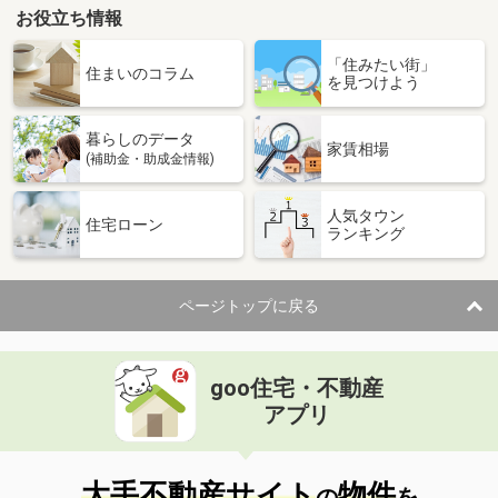
お役立ち情報
「住みたい街」
住まいのコラム
を見つけよう
暮らしのデータ
家賃相場
(補助金・助成金情報)
人気タウン
住宅ローン
ランキング
ページトップに戻る
goo住宅・不動産
アプリ
大手不動産サイト
物件
の
を