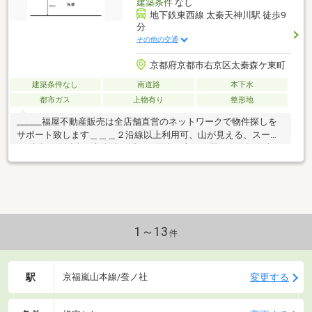
建築条件
なし
地下鉄東西線 太秦天神川駅 徒歩9
分
その他の交通
京都府京都市右京区太秦森ケ東町
建築条件なし
南道路
本下水
都市ガス
上物有り
整形地
______福屋不動産販売は全店舗直営のネットワークで物件探しを
サポート致します＿＿＿２沿線以上利用可、山が見える、スーパ
ー 徒歩10分以内、市街地が近い、陽当り良好、駅まで平坦、南側
道路面す、整形地、建築条件なし、都市近郊、眺望良好、平坦
地、整備された歩道弊社工務店で建築プランをご用意していま
す。お好きなプランで建築可能です。お気軽にお問い合わせくだ
さい。
1～13
件
駅
変更する
京福嵐山本線/蚕ノ社