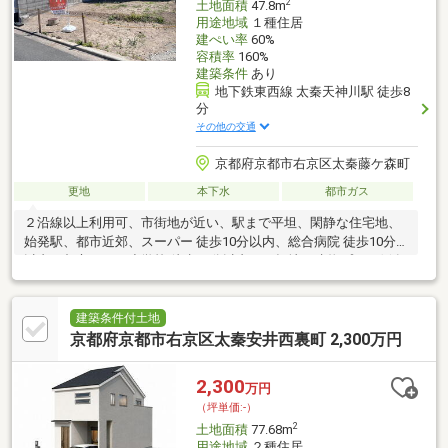
2
土地面積
47.8m
用途地域
１種住居
建ぺい率
60%
容積率
160%
建築条件
あり
地下鉄東西線 太秦天神川駅 徒歩8
分
その他の交通
京都府京都市右京区太秦藤ケ森町
更地
本下水
都市ガス
２沿線以上利用可、市街地が近い、駅まで平坦、閑静な住宅地、
始発駅、都市近郊、スーパー 徒歩10分以内、総合病院 徒歩10分
以内、都市ガス、小学校 徒歩10分以内、平坦地、建物プラン例有
り、周辺交通量少なめ
建築条件付土地
京都府京都市右京区太秦安井西裏町 2,300万円
2,300
万円
（坪単価:-）
2
土地面積
77.68m
用途地域
２種住居