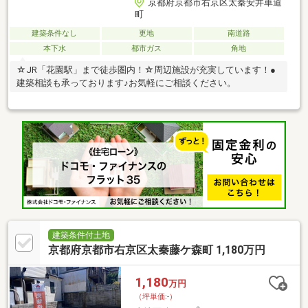
京都府京都市右京区太秦安井車道
町
建築条件なし
更地
南道路
本下水
都市ガス
角地
☆JR「花園駅」まで徒歩圏内！☆周辺施設が充実しています！●
建築相談も承っております♪お気軽にご相談ください。
建築条件付土地
京都府京都市右京区太秦藤ケ森町 1,180万円
1,180
万円
（坪単価:-）