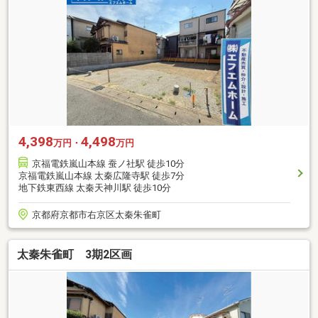
4,398
4,498
万円・
万円
京福電鉄嵐山本線 蚕ノ社駅 徒歩10分
京福電鉄嵐山本線 太秦広隆寺駅 徒歩7分
地下鉄東西線 太秦天神川駅 徒歩10分
京都府京都市右京区太秦朱雀町
太秦朱雀町 3期2区画