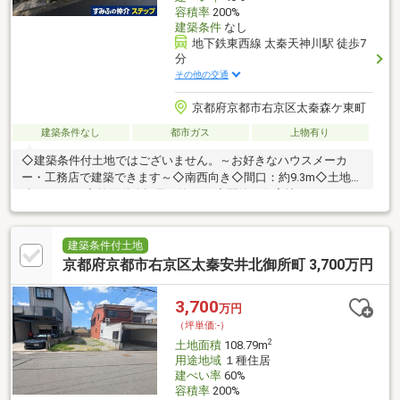
容積率
200%
建築条件
なし
地下鉄東西線 太秦天神川駅 徒歩7
分
その他の交通
京都府京都市右京区太秦森ケ東町
建築条件なし
都市ガス
上物有り
◇建築条件付土地ではございません。～お好きなハウスメーカ
ー・工務店で建築できます～◇南西向き◇間口：約9.3m◇土地面
積：95.87㎡◇前面道路幅員：約5.0m◇閑静な住宅地
建築条件付土地
京都府京都市右京区太秦安井北御所町 3,700万円
3,700
万円
（坪単価:-）
2
土地面積
108.79m
用途地域
１種住居
建ぺい率
60%
容積率
200%