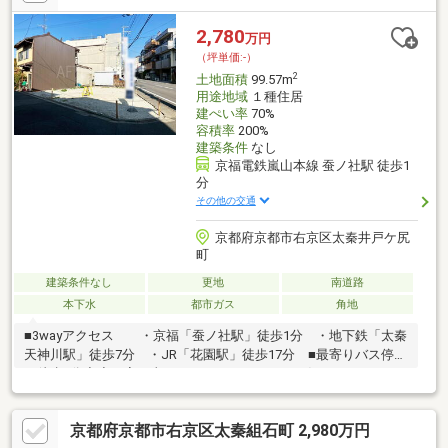
2,780
万円
（坪単価:-）
2
土地面積
99.57m
用途地域
１種住居
建ぺい率
70%
容積率
200%
建築条件
なし
京福電鉄嵐山本線 蚕ノ社駅 徒歩1
分
その他の交通
京都府京都市右京区太秦井戸ケ尻
町
建築条件なし
更地
南道路
本下水
都市ガス
角地
■3wayアクセス ・京福「蚕ノ社駅」徒歩1分 ・地下鉄「太秦
天神川駅」徒歩7分 ・JR「花園駅」徒歩17分 ■最寄りバス停ま
で徒歩2分◇◆お家の事ならアフターホームにお任せください
◇◆京都を中心とした地域密着型の不動産業者です。新築・中
古・土地・マンション・リフォーム・建築・住み替えの相談な
京都府京都市右京区太秦組石町 2,980万円
ど、お気軽にご相談下さい！！お家のことでお困りのことがあれ