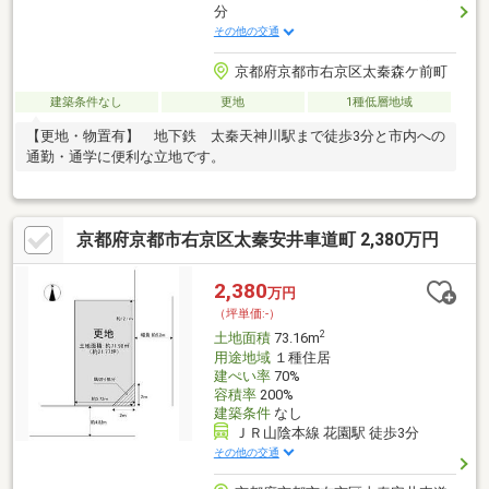
分
その他の交通
京都府京都市右京区太秦森ケ前町
建築条件なし
更地
1種低層地域
【更地・物置有】 地下鉄 太秦天神川駅まで徒歩3分と市内への
通勤・通学に便利な立地です。
京都府京都市右京区太秦安井車道町 2,380万円
2,380
万円
（坪単価:-）
2
土地面積
73.16m
用途地域
１種住居
建ぺい率
70%
容積率
200%
建築条件
なし
ＪＲ山陰本線 花園駅 徒歩3分
その他の交通