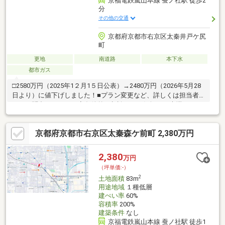
京福電鉄嵐山本線 蚕ノ社駅 徒歩2
分
その他の交通
京都府京都市右京区太秦井戸ケ尻
町
更地
南道路
本下水
都市ガス
□2580万円（2025年1２月1５日公表）→2480万円（2026年5月28
日より）に値下げしました！■プラン変更など、詳しくは担当者
までお問合せ下さい！◇条件外し相談可！お気軽にお声掛け下さ
い！
京都府京都市右京区太秦森ケ前町 2,380万円
2,380
万円
（坪単価:-）
2
土地面積
83m
用途地域
１種低層
建ぺい率
60%
容積率
200%
建築条件
なし
京福電鉄嵐山本線 蚕ノ社駅 徒歩1