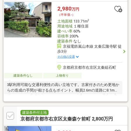
ば、ぜひアフターホームへ
2,980
万円
（坪単価:-）
2
土地面積
133.71m
用途地域
１種住居
建ぺい率
60%
容積率
200%
建築条件
なし
京福電鉄嵐山本線 太秦広隆寺駅 徒
歩3分
その他の交通
京都府京都市右京区太秦組石町
建築条件なし
上物有り
3駅利用可能な交通利便性の高い立地です。古家付きのため更地か
らの造成の手間が省ける点もポイント。幅員2.6mの道路に8.1m接
道しており、私道負担とセットバックが発生しますが、注文住宅
として自由な設計プランをご検討いただけます。周辺環境も子育
て世帯に嬉しい立地で、小学校まで徒歩3分、中学校まで徒歩7
分。スーパーまで徒歩6分、コンビニまで徒歩3分、ドラッグスト
建築条件付土地
アまで徒歩4分と、日常生活に必要な施設も徒歩圏内に揃っていま
京都府京都市右京区太秦森ケ前町 2,800万円
す。京福電鉄が利用でき、嵐山や京都市中心部へのアクセスも良
好。歴史情緒あふれる街並みの中で、教育施設も身近に揃うこと