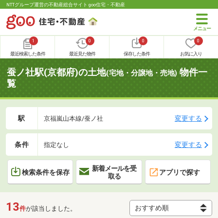
NTTグループ運営の不動産総合サイト goo住宅・不動産
1
0
0
0
最近検索した条件
最近見た物件
保存した条件
お気に入り
蚕ノ社駅(京都府)の土地
物件一
(宅地・分譲地・売地)
覧
駅
変更する
京福嵐山本線/蚕ノ社
条件
変更する
指定なし
新着メールを受
検索条件を保存
アプリで探す
取る
13
件
が該当しました。