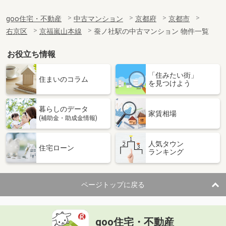
goo住宅・不動産
中古マンション
京都府
京都市
右京区
京福嵐山本線
蚕ノ社駅の中古マンション 物件一覧
お役立ち情報
「住みたい街」
住まいのコラム
を見つけよう
暮らしのデータ
家賃相場
(補助金・助成金情報)
人気タウン
住宅ローン
ランキング
ページトップに戻る
goo住宅・不動産