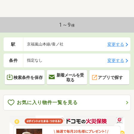
イム上場）のグループ会社です○ 未改装のお部屋で
す ○ご案内・資料のご請求はお気軽にご連絡くださ
いませ ※お電話の場合：0120-934-053※メールの場合：
【資料請求】ボタンをクリック
1～9
棟
駅
変更する
京福嵐山本線/蚕ノ社
条件
変更する
指定なし
新着メールを受
検索条件を保存
アプリで探す
取る
お気に入り物件一覧を見る