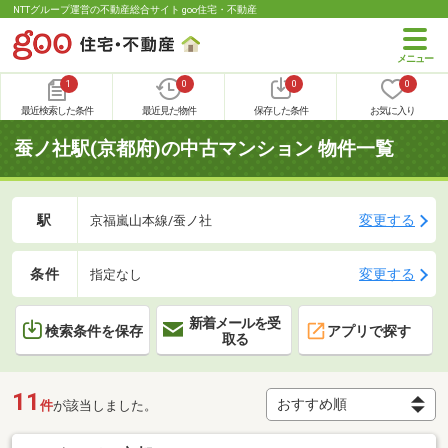
NTTグループ運営の不動産総合サイト goo住宅・不動産
1
0
0
0
最近検索した条件
最近見た物件
保存した条件
お気に入り
蚕ノ社駅(京都府)の中古マンション 物件一覧
駅
変更する
京福嵐山本線/蚕ノ社
条件
変更する
指定なし
新着メールを受
検索条件を保存
アプリで探す
取る
11
件
が該当しました。