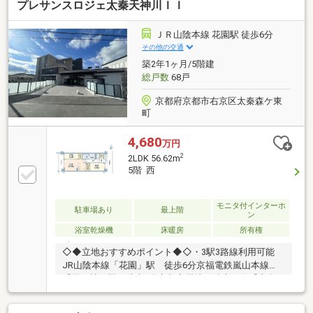
プレサンスロジェ太秦天神川ＩＩ
太秦東店」まで徒歩5分 「京都ならびがおか病院」
まで徒歩6分 「京都太秦一ノ井郵便局」まで徒歩9分
☆ お問合せは 【 0120-038-021 】 まで ☆☆ 詳
ＪＲ山陰本線 花園駅 徒歩6分
細情報をお求めの方は、「資料請求（無料）」をクリ
その他の交通
ック！ ☆※トランクルーム（附属建物）利用料：月額
築2年1ヶ月/5階建
290円（地下1階部分約3.04平米）
総戸数
68戸
京都府京都市右京区太秦森ケ東
町
4,680
万円
2
2LDK 56.62m
5階 西
モニタ付インターホ
駐車場あり
最上階
ン
浴室乾燥機
床暖房
所有権
◇◆立地おすすめポイント◆◇・3駅3路線利用可能
JR山陰本線「花園」駅 徒歩6分京福電鉄嵐山本線
「蚕ノ社」駅 徒歩9分京都市営地下鉄東西線「太秦
天神川」駅徒歩10分・徒歩圏にスーパーマーケット、
コンビニ、郵便局などが周囲に揃う、至便環境。◇◆