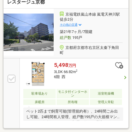
レスタージュ京都
京福電鉄嵐山本線 嵐電天神川駅
徒歩2分
その他の交通
築21年7ヶ月/7階建
総戸数
195戸
京都府京都市右京区太秦下角田
町
5,498
万円
2
3LDK 66.82m
6階 西
モニタ付インターホ
駐車場あり
浴室乾燥機
ン
床暖房
所有権
管理人常駐
ペット2匹まで飼育可能(管理規約有）、24時間ごみ出
し可能、24時間有人管理、総戸数195戸の大規模マン
ション、線路側ではないお部屋で静かな環境。ゲスト
ルームやペット用の屋外シャワーなど、共用部分の設