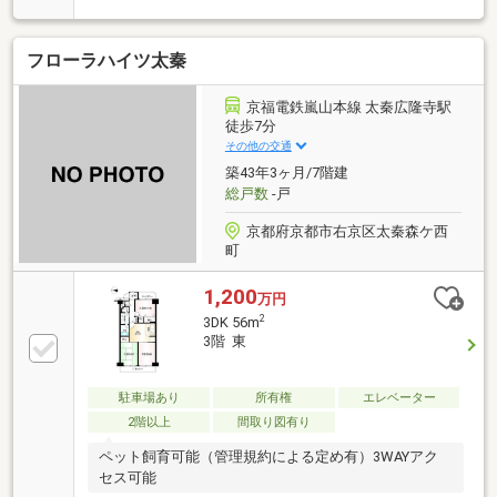
りに面しており開放感があり、風通しも良好
フローラハイツ太秦
京福電鉄嵐山本線 太秦広隆寺駅
徒歩7分
その他の交通
築43年3ヶ月/7階建
総戸数
-戸
京都府京都市右京区太秦森ケ西
町
1,200
万円
2
3DK 56m
3階 東
駐車場あり
所有権
エレベーター
2階以上
間取り図有り
ペット飼育可能（管理規約による定め有）3WAYアク
セス可能