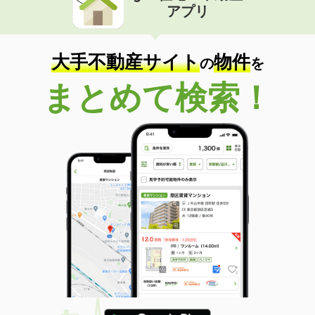
アプリ
大手不動産サイト
物件
の
を
まとめて検索！