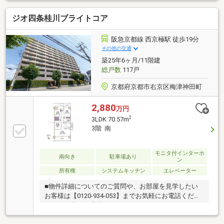
テムキッチン新調・カップボード新調・洗面化粧台新
ジオ四条桂川ブライトコア
調・ユニットバス新調・トイレ新調・給湯器新調 等
◇立地・京都市立梅津小学校まで徒歩約20分・京都市
立梅津中学校まで徒歩約22分◆◇弊社が選ばれる理由
阪急京都線 西京極駅 徒歩19分
◆◇１．お金の扱い方のプロ、ファイナンシャルプラ
その他の交通
ンナーが資金計画をサポート！２．買い替えなどにも
築25年6ヶ月/11階建
対応できる売却専門チームあり！
総戸数
117戸
京都府京都市右京区梅津神田町
2,880
万円
2
3LDK 70.57m
3階 南
モニタ付インターホ
南向き
駐車場あり
ン
所有権
システムキッチン
エレベーター
■物件詳細についてのご質問や、お部屋を見学したい
お客様は【0120-934-053】までお気軽にお電話くださ
いませ（当日も見学可）■スター・マイカ・レジデン
スは、スター・マイカ・ホールディングス（東証プラ