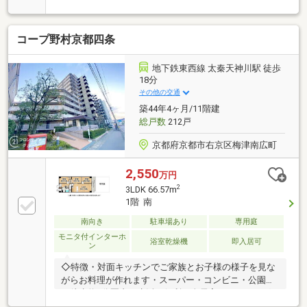
さ・周辺情報・参考プラン記載の情報豊富な資料をお
送りいたします♪--+---+---◆♯(2)資金計画☆彡・購入に
掛かる費用の確認・お客様の借りれる住宅ローンの確
コープ野村京都四条
認・建築費用の確認--+---+---◆♯(3)類似物件のご紹介
☆彡・エリアや大きさ、予算に合わせて比較いただけ
る物件のご紹介--+---+---◆♯(4)見学予約☆彡・百聞は
地下鉄東西線 太秦天神川駅 徒歩
一見に如かず！実際に現地で誰にでも分かりやすくご
18分
説明いたします♪
その他の交通
築44年4ヶ月/11階建
総戸数
212戸
京都府京都市右京区梅津南広町
2,550
万円
2
3LDK 66.57m
1階 南
南向き
駐車場あり
専用庭
モニタ付インターホ
浴室乾燥機
即入居可
ン
◇特徴・対面キッチンでご家族とお子様の様子を見な
がらお料理が作れます・スーパー・コンビニ・公園な
ど徒歩約5分圏内で生活に便利・全居室フローリング
◇リフォーム内容・フローリング・クロス張替・シス