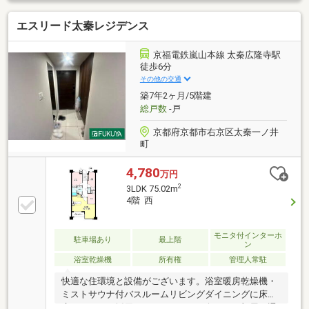
ングとしてなど、マンションでありながら開放感あふ
エスリード太秦レジデンス
れる暮らしを実現します 。 専有面積63.36㎡の
2LDK+S（納戸）タイプで、各居室や廊下にも収納が
充実しており、居住空間を有効に活用いただけます
京福電鉄嵐山本線 太秦広隆寺駅
徒歩6分
その他の交通
築7年2ヶ月/5階建
総戸数
-戸
京都府京都市右京区太秦一ノ井
町
4,780
万円
2
3LDK 75.02m
4階 西
モニタ付インターホ
駐車場あり
最上階
ン
浴室乾燥機
所有権
管理人常駐
快適な住環境と設備がございます。浴室暖房乾燥機・
ミストサウナ付バスルームリビングダイニングに床暖
房カードキー採用のオートロック西向きのお部屋は通