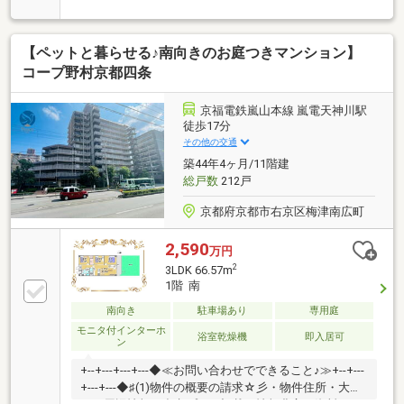
【ペットと暮らせる♪南向きのお庭つきマンション】
コープ野村京都四条
京福電鉄嵐山本線 嵐電天神川駅
徒歩17分
その他の交通
築44年4ヶ月/11階建
総戸数
212戸
京都府京都市右京区梅津南広町
2,590
万円
2
3LDK 66.57m
1階 南
南向き
駐車場あり
専用庭
モニタ付インターホ
浴室乾燥機
即入居可
ン
+--+---+---+---◆≪お問い合わせでできること♪≫+--+---
+---+---◆♯(1)物件の概要の請求☆彡・物件住所・大き