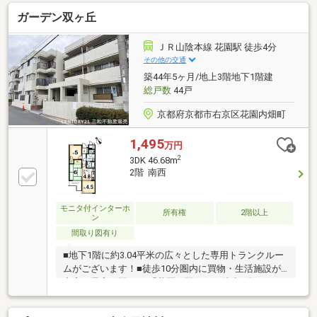
備も充実。始発駅で通勤も便利です。
ガーデン双ヶ丘
ＪＲ山陰本線 花園駅 徒歩4分
その他の交通
築44年5ヶ月/地上3階地下1階建
総戸数
44戸
京都府京都市右京区花園内畑町
1,495
万円
2
3DK 46.68m
2階 南西
モニタ付インターホ
所有権
2階以上
ン
間取り図有り
■地下1階に約3.04平米の広々とした専用トランクルー
ムがございます！■徒歩10分圏内に買物・生活施設が
充実！最寄り駅のJR「花園」駅までは徒歩4分の距
離！■「ライフ太秦店」まで徒歩4分 「ファミリーマ
ート太秦森ケ東町店」まで徒歩5分 「ダックス右京