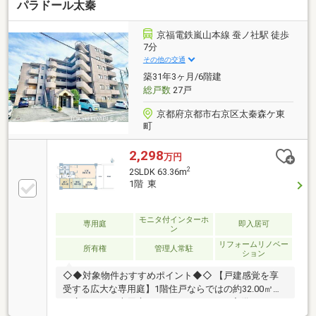
パラドール太秦
対象住戸おすすめポイント◇◆・2024年建築・プレサ
ンスコーポレーション施工マンション・5階建最上階
部分・2LDKタイプ・壁芯56.62㎡・大きな窓でバルコ
京福電鉄嵐山本線 蚕ノ社駅 徒歩
ニーとつながった光と開放感にあふれるLDK・LDKか
7分
らは、嵐山が望むことができ、春には桜・秋には紅葉
その他の交通
をお楽しみいただけます。・ペット飼育可（規約によ
築31年3ヶ月/6階建
る制限有り）
総戸数
27戸
京都府京都市右京区太秦森ケ東
町
2,298
万円
2
2SLDK 63.36m
1階 東
モニタ付インターホ
専用庭
即入居可
ン
リフォームリノベー
所有権
管理人常駐
ション
◇◆対象物件おすすめポイント◆◇ 【戸建感覚を享
受する広大な専用庭】1階住戸ならではの約32.00㎡も
の広々とした専用庭と12.80㎡のテラスを完備していま
す。 お子様の遊び場やガーデニング、アウトドアリビ