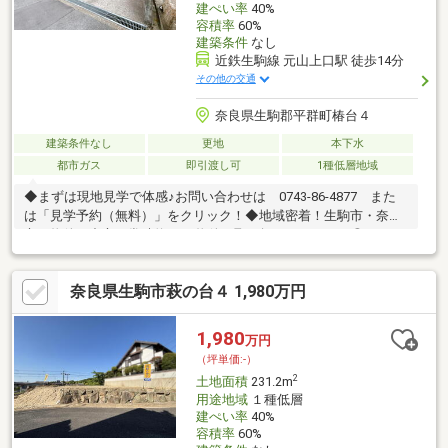
建ぺい率
40%
容積率
60%
建築条件
なし
近鉄生駒線 元山上口駅 徒歩14分
その他の交通
奈良県生駒郡平群町椿台４
建築条件なし
更地
本下水
都市ガス
即引渡し可
1種低層地域
◆まずは現地見学で体感♪お問い合わせは 0743-86-4877 また
は「見学予約（無料）」をクリック！◆地域密着！生駒市・奈良
市の物件を中心に常時約2000物件を取り扱っております◎インタ
ーネット未公開物件も多数！生駒・奈良エリアでお探しの方は当
社へお問合せ下さい♪◆お住替えの方/売却検討の方必見！当社で
奈良県生駒市萩の台４ 1,980万円
は1社完結でお住替えをサポート。売却～購入～引越までスムーズ
に☆ ◆住宅ローンのご相談もお任せ下さい！お勤め先や勤続年
数、ご年収等により、借り入れ可能な金融機関は異なります。専
1,980
万円
任の住宅ローンアドバイザーがお客様に合った最適な金融機関を
（坪単価:-）
ご紹介します！
2
土地面積
231.2m
用途地域
１種低層
建ぺい率
40%
容積率
60%