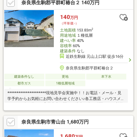
奈良県生駒郡平群町椿台２ 140万円
鉄東山駅前店まで約1020ｍ
140
万円
（坪単価:-）
2
土地面積
153.83m
用途地域
１種低層
建ぺい率
40%
容積率
60%
建築条件
なし
近鉄生駒線 元山上口駅 徒歩16分
奈良県生駒郡平群町椿台２
建築条件なし
更地
本下水
都市ガス
1種低層地域
*********************現地見学会実施中！！お電話・メール・見
学予約からお気軽にお問い合わせください♪各工務店・ハウスメー
カーご紹介可能です◎元山上口駅より徒歩16分平群駅へバス利用
が便利！バス停徒歩3分公園や緑が多く落ち着いた住環境※堀込車
庫有
奈良県生駒市青山台 1,680万円
1,680
万円