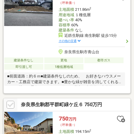
（坪単価:-）
2
土地面積
211.86m
用途地域
１種低層
建ぺい率
40%
容積率
60%
建築条件
なし
近鉄生駒線 南生駒駅 徒歩15分
その他の交通
奈良県生駒市青山台
建築条件なし
更地
都市ガス
即引渡し可
1種低層地域
■前面道路：約６ｍ■建築条件なしのため、 お好きなハウスメー
カー・工務店で建築できます。■豊かな緑が雑音を消してくれる
よう。眺めて景色よく、住んで静かな環境♪■小学校、中学校まで
徒歩１０分♪■住宅地内には公園も整備され、子供たちも喜ぶ環境
♪
奈良県生駒郡平群町緑ケ丘６ 750万円
750
万円
（坪単価:-）
2
土地面積
194.15m