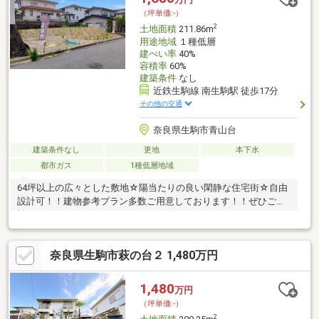
（坪単価:-）
2
土地面積
211.86m
用途地域
１種低層
建ぺい率
40%
容積率
60%
建築条件
なし
近鉄生駒線 南生駒駅 徒歩17分
その他の交通
奈良県生駒市青山台
建築条件なし
更地
本下水
都市ガス
1種低層地域
64坪以上の広々とした敷地☆陽当たりの良い閑静な住宅街☆自由
設計可！！建物参考プラン多数ご用意しております！！ぜひご相
談下さい！！
奈良県生駒市萩の台２ 1,480万円
1,480
万円
（坪単価:-）
2