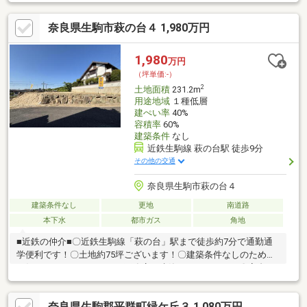
奈良県生駒市萩の台４ 1,980万円
1,980
万円
（坪単価:-）
2
土地面積
231.2m
用途地域
１種低層
建ぺい率
40%
容積率
60%
建築条件
なし
近鉄生駒線 萩の台駅 徒歩9分
その他の交通
奈良県生駒市萩の台４
建築条件なし
更地
南道路
本下水
都市ガス
角地
■近鉄の仲介■〇近鉄生駒線「萩の台」駅まで徒歩約7分で通勤通
学便利です！〇土地約75坪ございます！〇建築条件なしのため、
お好きなハウスメーカーや工務店で建築いただけます！〇高台に
位置しており通風眺望良好です♪ご興味のある方はお気軽に木村
（きむら）までお申し付けください！
奈良県生駒郡平群町緑ケ丘３ 1,080万円