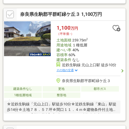
住環境現状更地！道路との高低差が少ない平坦地お気軽にお問い
合わせください♪※下水 引き込みなし※ガス 引き込みなし
奈良県生駒郡平群町緑ケ丘３ 1,100万円
1,100
万円
（坪単価:-）
2
土地面積
259.75m
用途地域
１種低層
建ぺい率
40%
容積率
60%
建築条件
なし
近鉄生駒線 元山上口駅 徒歩10分
その他の交通
奈良県生駒郡平群町緑ケ丘３
建築条件なし
更地
都市ガス
1種低層地域
整形地
☆近鉄生駒線「元山上口」駅徒歩10分☆近鉄生駒線「東山」駅徒
歩14分☆土地７８．５７坪☆間口１１．４ｍ☆建物条件付土地で
はありません【周辺環境】◎プライスカット生駒東山店まで約
1110ｍ◎平群北小学校まで約500ｍ◎松井内科まで約1090ｍ◎コ
メリハード＆グリーン平群店まで約960ｍ◎ファミリーマート近