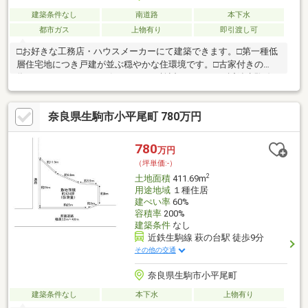
建築条件なし
南道路
本下水
都市ガス
上物有り
即引渡し可
□お好きな工務店・ハウスメーカーにて建築できます。□第一種低
層住宅地につき戸建が並ぶ穏やかな住環境です。□古家付きの
為、リノベーションの箱としてもご検討頂けます。□近鉄生駒線
「萩の台」駅まで徒歩8分の立地です。◆生駒市立生駒南第二小
学校・・・徒歩9分◆生駒市立大瀬中学校・・・・・・徒歩24分
奈良県生駒市小平尾町 780万円
◆萩の台第5公園・・・・・・・・・徒歩1分◆プライスカット生
駒東山店・・・徒歩16分◆近畿大学奈良病院・・・・・・・徒歩
15分□■実際に現地をご覧いただくことが可能です。お気軽にお問
780
万円
い合わせ下さい！■□
（坪単価:-）
2
土地面積
411.69m
用途地域
１種住居
建ぺい率
60%
容積率
200%
建築条件
なし
近鉄生駒線 萩の台駅 徒歩9分
その他の交通
奈良県生駒市小平尾町
建築条件なし
本下水
上物有り