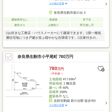
その他の交通
奈良県生駒市萩の台３
建築条件なし
南道路
本下水
都市ガス
上物有り
即引渡し可
□お好きな工務店・ハウスメーカーにて建築できます。□第一種低
層住宅地につき戸建が並ぶ穏やかな住環境です。□古家付きの
為、リノベーションの箱としてもご検討頂けます。□近鉄生駒線
「萩の台」駅まで徒歩8分の立地です。◆生駒市立生駒南第二小
学校・・・徒歩9分◆生駒市立大瀬中学校・・・・・・徒歩24分
奈良県生駒市小平尾町 780万円
◆萩の台第5公園・・・・・・・・・徒歩1分◆プライスカット生
駒東山店・・・徒歩16分◆近畿大学奈良病院・・・・・・・徒歩
15分□■実際に現地をご覧いただくことが可能です。お気軽にお問
780
万円
い合わせ下さい！■□
（坪単価:-）
2
土地面積
411.69m
用途地域
１種住居
建ぺい率
60%
容積率
200%
建築条件
なし
近鉄生駒線 萩の台駅 徒歩9分
その他の交通