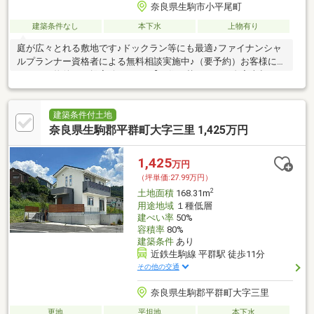
奈良県生駒市小平尾町
建築条件なし
本下水
上物有り
庭が広々とれる敷地です♪ドックラン等にも最適♪ファイナンシャ
ルプランナー資格者による無料相談実施中♪（要予約）お客様にピ
ッタリな物件をご提案致します♪【お住み替えによる自宅売却・リ
フォーム・保険・引っ越し・住宅ローン】全てワンストップでご
提案させて頂きます！不動産の事なら何でもご相談ください！
建築条件付土地
奈良県生駒郡平群町大字三里 1,425万円
1,425
万円
（坪単価:27.99万円）
2
土地面積
168.31m
用途地域
１種低層
建ぺい率
50%
容積率
80%
建築条件
あり
近鉄生駒線 平群駅 徒歩11分
その他の交通
奈良県生駒郡平群町大字三里
更地
平坦地
本下水