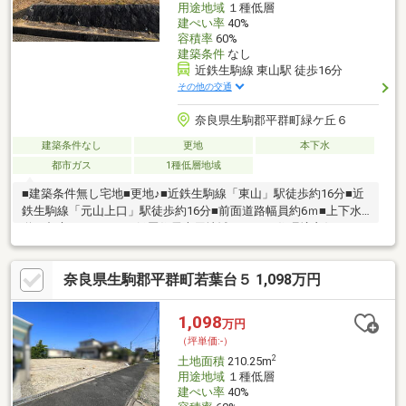
用途地域
１種低層
建ぺい率
40%
容積率
60%
建築条件
なし
近鉄生駒線 東山駅 徒歩16分
その他の交通
奈良県生駒郡平群町緑ケ丘６
建築条件なし
更地
本下水
都市ガス
1種低層地域
■建築条件無し宅地■更地♪■近鉄生駒線「東山」駅徒歩約16分■近
鉄生駒線「元山上口」駅徒歩約16分■前面道路幅員約6ｍ■上下水
道・都市ガスエリア■低層住居専用地域につき、住環境良好で
す。■物件に関するお問合せは【ホテハマ】まで。
奈良県生駒郡平群町若葉台５ 1,098万円
1,098
万円
（坪単価:-）
2
土地面積
210.25m
用途地域
１種低層
建ぺい率
40%