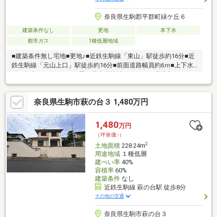
奈良県生駒郡平群町緑ケ丘６
建築条件なし
更地
本下水
都市ガス
1種低層地域
■建築条件無し宅地■更地♪■近鉄生駒線「東山」駅徒歩約16分■近
鉄生駒線「元山上口」駅徒歩約16分■前面道路幅員約6ｍ■上下水
道・都市ガスエリア■低層住居専用地域につき、住環境良好で
す。■物件に関するお問合せは【ホテハマ】まで。
奈良県生駒市萩の台３ 1,480万円
1,480
万円
（坪単価:-）
2
土地面積
228.24m
用途地域
１種低層
建ぺい率
40%
容積率
60%
建築条件
なし
近鉄生駒線 萩の台駅 徒歩8分
その他の交通
奈良県生駒市萩の台３