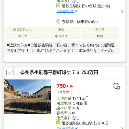
建築条件
なし
近鉄生駒線 萩の台駅 徒歩9分
その他の交通
奈良県生駒市萩の台４
建築条件なし
更地
南道路
本下水
都市ガス
角地
■近鉄の仲介■〇近鉄生駒線「萩の台」駅まで徒歩約7分で通勤通
学便利です！〇土地約75坪ございます！〇建築条件なしのため、
お好きなハウスメーカーや工務店で建築いただけます！〇高台に
位置しており通風眺望良好です♪ご興味のある方はお気軽に木村
（きむら）までお申し付けください！
奈良県生駒郡平群町緑ケ丘６ 750万円
750
万円
（坪単価:-）
2
土地面積
194.15m
用途地域
１種低層
建ぺい率
40%
容積率
60%
建築条件
なし
近鉄生駒線 東山駅 徒歩16分
その他の交通