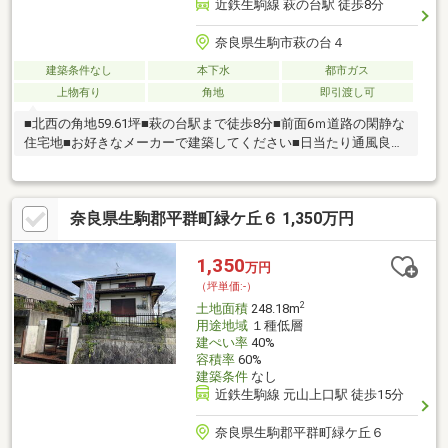
近鉄生駒線 萩の台駅 徒歩8分
奈良県生駒市萩の台４
建築条件なし
本下水
都市ガス
上物有り
角地
即引渡し可
■北西の角地59.61坪■萩の台駅まで徒歩8分■前面6ｍ道路の閑静な
住宅地■お好きなメーカーで建築してください■日当たり通風良好
です
奈良県生駒郡平群町緑ケ丘６ 1,350万円
1,350
万円
（坪単価:-）
2
土地面積
248.18m
用途地域
１種低層
建ぺい率
40%
容積率
60%
建築条件
なし
近鉄生駒線 元山上口駅 徒歩15分
奈良県生駒郡平群町緑ケ丘６