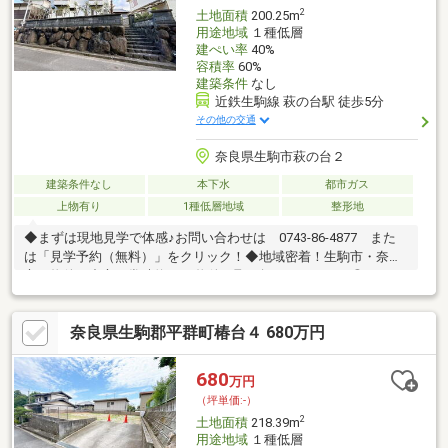
2
土地面積
200.25m
用途地域
１種低層
建ぺい率
40%
容積率
60%
建築条件
なし
近鉄生駒線 萩の台駅 徒歩5分
その他の交通
奈良県生駒市萩の台２
建築条件なし
本下水
都市ガス
上物有り
1種低層地域
整形地
◆まずは現地見学で体感♪お問い合わせは 0743-86-4877 また
は「見学予約（無料）」をクリック！◆地域密着！生駒市・奈良
市の物件を中心に常時約2000物件を取り扱っております◎インタ
ーネット未公開物件も多数！生駒・奈良エリアでお探しの方は当
社へお問合せ下さい♪◆お住替えの方/売却検討の方必見！当社で
奈良県生駒郡平群町椿台４ 680万円
は1社完結でお住替えをサポート。売却～購入～引越までスムーズ
に☆ ◆住宅ローンのご相談もお任せ下さい！お勤め先や勤続年
数、ご年収等により、借り入れ可能な金融機関は異なります。専
680
万円
任の住宅ローンアドバイザーがお客様に合った最適な金融機関を
（坪単価:-）
ご紹介します！
2
土地面積
218.39m
用途地域
１種低層