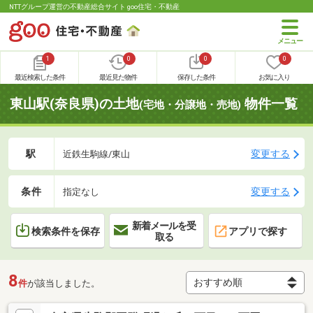
NTTグループ運営の不動産総合サイト goo住宅・不動産
1
0
0
0
最近検索した条件
最近見た物件
保存した条件
お気に入り
東山駅(奈良県)の土地
物件一覧
(宅地・分譲地・売地)
駅
変更する
近鉄生駒線/東山
条件
変更する
指定なし
新着メールを受
検索条件を保存
アプリで探す
取る
8
件
が該当しました。