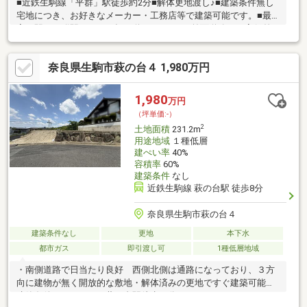
■近鉄生駒線「平群」駅徒歩約2分■解体更地渡し♪■建築条件無し
宅地につき、お好きなメーカー・工務店等で建築可能です。■最
寄り駅（平群駅）まで平坦な道なりです。■前面道路との高低差
が少ないです。■物件に関するお問合せは【ホテハマ】までご連
絡ください。
奈良県生駒市萩の台４ 1,980万円
1,980
万円
（坪単価:-）
2
土地面積
231.2m
用途地域
１種低層
建ぺい率
40%
容積率
60%
建築条件
なし
近鉄生駒線 萩の台駅 徒歩8分
奈良県生駒市萩の台４
建築条件なし
更地
本下水
都市ガス
即引渡し可
1種低層地域
・南側道路で日当たり良好 西側北側は通路になっており、３方
向に建物が無く開放的な敷地・解体済みの更地ですぐ建築可能
建築条件ありません・萩の台駅徒歩８分