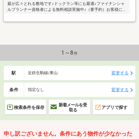
庭が広々とれる敷地です♪ドックラン等にも最適♪ファイナンシャ
ルプランナー資格者による無料相談実施中♪（要予約）お客様にピ
ッタリな物件をご提案致します♪【お住み替えによる自宅売却・リ
フォーム・保険・引っ越し・住宅ローン】全てワンストップでご
提案させて頂きます！不動産の事なら何でもご相談ください！
1～8
件
駅
変更する
近鉄生駒線/東山
条件
変更する
指定なし
新着メールを受
検索条件を保存
アプリで探す
取る
申し訳ございません。条件にあう物件が少なかった