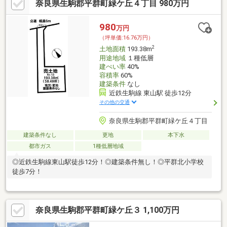
奈良県生駒郡平群町緑ケ丘４丁目 980万円
980
万円
（坪単価:16.76万円）
2
土地面積
193.38m
用途地域
１種低層
建ぺい率
40%
容積率
60%
建築条件
なし
近鉄生駒線 東山駅 徒歩12分
その他の交通
奈良県生駒郡平群町緑ケ丘４丁目
建築条件なし
更地
本下水
都市ガス
1種低層地域
◎近鉄生駒線東山駅徒歩12分！◎建築条件無し！◎平群北小学校
徒歩7分！
奈良県生駒郡平群町緑ケ丘３ 1,100万円