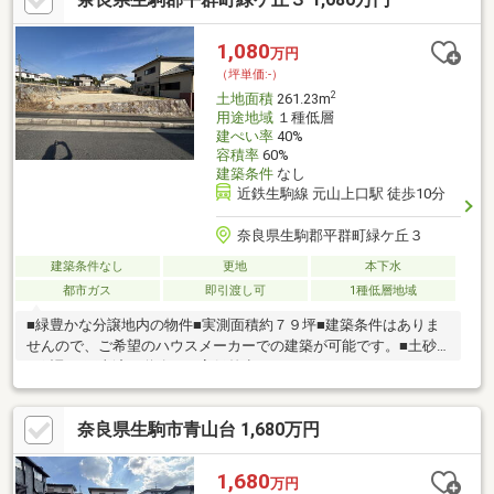
1,080
万円
（坪単価:-）
2
土地面積
261.23m
用途地域
１種低層
建ぺい率
40%
容積率
60%
建築条件
なし
近鉄生駒線 元山上口駅 徒歩10分
奈良県生駒郡平群町緑ケ丘３
建築条件なし
更地
本下水
都市ガス
即引渡し可
1種低層地域
■緑豊かな分譲地内の物件■実測面積約７９坪■建築条件はありま
せんので、ご希望のハウスメーカーでの建築が可能です。■土砂
の鋤取り工事済、道路との高低差少なし
奈良県生駒市青山台 1,680万円
1,680
万円