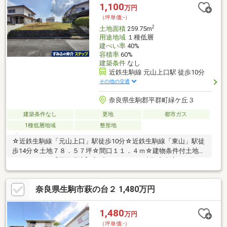
1,100
万円
（坪単価:-）
2
土地面積
259.75m
用途地域
１種低層
建ぺい率
40%
容積率
60%
建築条件
なし
近鉄生駒線 元山上口駅 徒歩10分
その他の交通
奈良県生駒郡平群町緑ケ丘３
建築条件なし
更地
都市ガス
1種低層地域
整形地
☆近鉄生駒線「元山上口」駅徒歩10分☆近鉄生駒線「東山」駅徒
歩14分☆土地７８．５７坪☆間口１１．４ｍ☆建物条件付土地で
はありません【周辺環境】◎プライスカット生駒東山店まで約
1110ｍ◎平群北小学校まで約500ｍ◎松井内科まで約1090ｍ◎コ
メリハード＆グリーン平群店まで約960ｍ◎ファミリーマート近
奈良県生駒市萩の台２ 1,480万円
鉄東山駅前店まで約1020ｍ
1,480
万円
（坪単価:-）