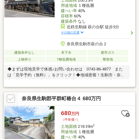
土地面積
200.25m
用途地域
１種低層
建ぺい率
40%
容積率
60%
建築条件
なし
近鉄生駒線 萩の台駅 徒歩5分
その他の交通
奈良県生駒市萩の台２
建築条件なし
本下水
都市ガス
上物有り
1種低層地域
整形地
◆まずは現地見学で体感♪お問い合わせは 0743-86-4877 また
は「見学予約（無料）」をクリック！◆地域密着！生駒市・奈良
市の物件を中心に常時約2000物件を取り扱っております◎インタ
ーネット未公開物件も多数！生駒・奈良エリアでお探しの方は当
社へお問合せ下さい♪◆お住替えの方/売却検討の方必見！当社で
奈良県生駒郡平群町椿台４ 680万円
は1社完結でお住替えをサポート。売却～購入～引越までスムーズ
に☆ ◆住宅ローンのご相談もお任せ下さい！お勤め先や勤続年
数、ご年収等により、借り入れ可能な金融機関は異なります。専
680
万円
任の住宅ローンアドバイザーがお客様に合った最適な金融機関を
（坪単価:-）
ご紹介します！
2
土地面積
218.39m
用途地域
１種低層
建ぺい率
40%