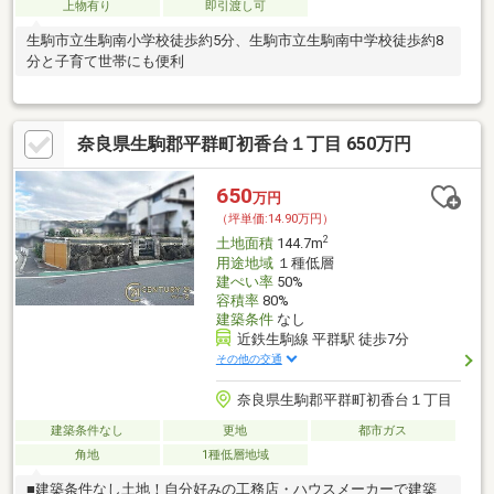
上物有り
即引渡し可
生駒市立生駒南小学校徒歩約5分、生駒市立生駒南中学校徒歩約8
分と子育て世帯にも便利
奈良県生駒郡平群町初香台１丁目 650万円
650
万円
（坪単価:14.90万円）
2
土地面積
144.7m
用途地域
１種低層
建ぺい率
50%
容積率
80%
建築条件
なし
近鉄生駒線 平群駅 徒歩7分
その他の交通
奈良県生駒郡平群町初香台１丁目
建築条件なし
更地
都市ガス
角地
1種低層地域
■建築条件なし土地！自分好みの工務店・ハウスメーカーで建築