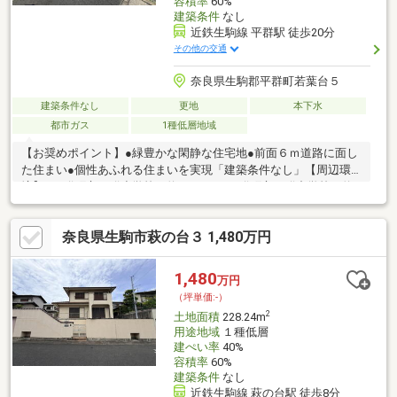
容積率
60%
建築条件
なし
近鉄生駒線 平群駅 徒歩20分
その他の交通
奈良県生駒郡平群町若葉台５
建築条件なし
更地
本下水
都市ガス
1種低層地域
【お奨めポイント】●緑豊かな閑静な住宅地●前面６ｍ道路に面し
た住まい●個性あふれる住まいを実現「建築条件なし」【周辺環
境】●平群町立平群小学校（約900ｍ）●平群町立平群中学校（約
300ｍ）●ＪＡファーマーズ プチへぐり（約750ｍ）●ローソン
平群バイパス店（約1.7ｋｍ）●さくら内科クリニック（約1.2ｋ
奈良県生駒市萩の台３ 1,480万円
ｍ）
1,480
万円
（坪単価:-）
2
土地面積
228.24m
用途地域
１種低層
建ぺい率
40%
容積率
60%
建築条件
なし
近鉄生駒線 萩の台駅 徒歩8分