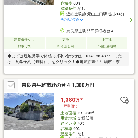
容積率
60%
建築条件
なし
近鉄生駒線 元山上口駅 徒歩14分
その他の交通
奈良県生駒郡平群町椿台４
建築条件なし
更地
本下水
都市ガス
即引渡し可
1種低層地域
◆まずは現地見学で体感♪お問い合わせは 0743-86-4877 また
は「見学予約（無料）」をクリック！◆地域密着！生駒市・奈良
市の物件を中心に常時約2000物件を取り扱っております◎インタ
ーネット未公開物件も多数！生駒・奈良エリアでお探しの方は当
社へお問合せ下さい♪◆お住替えの方/売却検討の方必見！当社で
奈良県生駒市萩の台４ 1,380万円
は1社完結でお住替えをサポート。売却～購入～引越までスムーズ
に☆ ◆住宅ローンのご相談もお任せ下さい！お勤め先や勤続年
数、ご年収等により、借り入れ可能な金融機関は異なります。専
1,380
万円
任の住宅ローンアドバイザーがお客様に合った最適な金融機関を
（坪単価:-）
ご紹介します！
2
土地面積
197.09m
用途地域
１種低層
建ぺい率
40%
容積率
60%
建築条件
なし