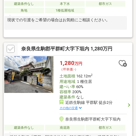
建築条件なし
本下水
都市ガス
角地
1種低層地域
現状での引渡をご希望の場合はお気軽にご相談ください。
奈良県生駒郡平群町大字下垣内 1,280万円
1,280
万円
（坪単価:-）
2
土地面積
162.12m
用途地域
１種住居
建ぺい率
60%
容積率
200%
建築条件
なし
近鉄生駒線 平群駅 徒歩2分
その他の交通
奈良県生駒郡平群町大字下垣内
建築条件なし
南道路
都市ガス