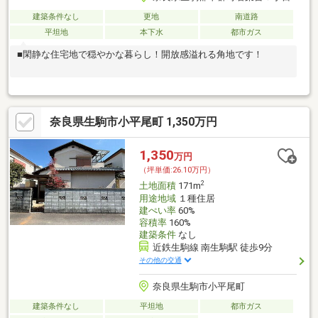
建築条件なし
更地
南道路
平坦地
本下水
都市ガス
■閑静な住宅地で穏やかな暮らし！開放感溢れる角地です！
奈良県生駒市小平尾町 1,350万円
1,350
万円
（坪単価:26.10万円）
2
土地面積
171m
用途地域
１種住居
建ぺい率
60%
容積率
160%
建築条件
なし
近鉄生駒線 南生駒駅 徒歩9分
その他の交通
奈良県生駒市小平尾町
建築条件なし
平坦地
都市ガス