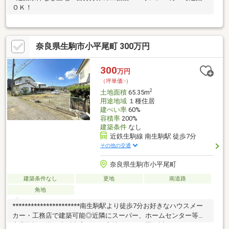
ＯＫ！
奈良県生駒市小平尾町 300万円
300
万円
（坪単価:-）
2
土地面積
65.35m
用途地域
１種住居
建ぺい率
60%
容積率
200%
建築条件
なし
近鉄生駒線 南生駒駅 徒歩7分
その他の交通
奈良県生駒市小平尾町
建築条件なし
更地
南道路
角地
**********************南生駒駅より徒歩7分お好きなハウスメー
カー・工務店で建築可能◎近隣にスーパー、ホームセンター等の
商業施設が揃い生活大変至便な立地！こども園が近く、穏やかな