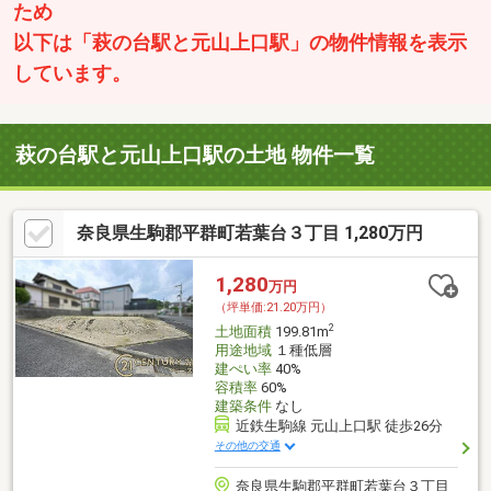
ため
以下は「萩の台駅と元山上口駅」の物件情報を表示
しています。
萩の台駅と元山上口駅の土地 物件一覧
奈良県生駒郡平群町若葉台３丁目 1,280万円
1,280
万円
（坪単価:21.20万円）
2
土地面積
199.81m
用途地域
１種低層
建ぺい率
40%
容積率
60%
建築条件
なし
近鉄生駒線 元山上口駅 徒歩26分
その他の交通
奈良県生駒郡平群町若葉台３丁目